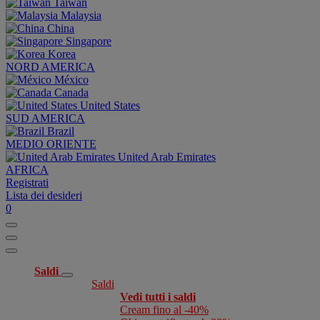
Taiwan
Malaysia
China
Singapore
Korea
NORD AMERICA
México
Canada
United States
SUD AMERICA
Brazil
MEDIO ORIENTE
United Arab Emirates
AFRICA
Registrati
Lista dei desideri
0
Saldi
Saldi
Vedi tutti i saldi
Cream fino al -40%