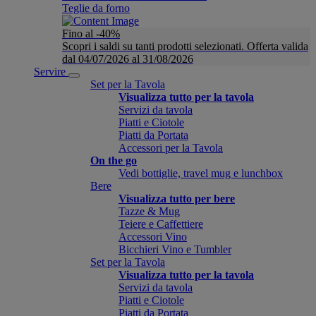
Teglie da forno
Fino al -40%
Scopri i saldi su tanti prodotti selezionati. Offerta valida
dal 04/07/2026 al 31/08/2026
Servire
Set per la Tavola
Visualizza tutto per la tavola
Servizi da tavola
Piatti e Ciotole
Piatti da Portata
Accessori per la Tavola
On the go
Vedi bottiglie, travel mug e lunchbox
Bere
Visualizza tutto per bere
Tazze & Mug
Teiere e Caffettiere
Accessori Vino
Bicchieri Vino e Tumbler
Set per la Tavola
Visualizza tutto per la tavola
Servizi da tavola
Piatti e Ciotole
Piatti da Portata