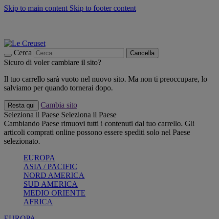
Skip to main content
Skip to footer content
📣 SALDI fino al -40%:
COMPRA
Grigliate, picnic, crea la tua estate con Le Creuset
COMPRA
Paga in 3 rate con Scalapay
Cerca
Cancella
Sicuro di voler cambiare il sito?
Il tuo carrello sarà vuoto nel nuovo sito. Ma non ti preoccupare, lo
salviamo per quando tornerai dopo.
Cambia sito
Resta qui
Seleziona il Paese
Seleziona il Paese
Cambiando Paese rimuovi tutti i contenuti dal tuo carrello. Gli
articoli comprati online possono essere spediti solo nel Paese
selezionato.
EUROPA
ASIA / PACIFIC
NORD AMERICA
SUD AMERICA
MEDIO ORIENTE
AFRICA
EUROPA