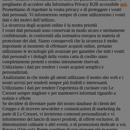
preghiamo di accedere alla Informativa Privacy B2B accessibile
qui
.
Promettiamo di rispettare la vostra privacy e di proteggere i vostri
dati personali. Vi informeremo sempre di come utilizzeremo i vostri
dati e dei motivi dell’utilizzo.
La sicurezza degli acquisti online è la nostra priorità
I vostri dati personali sono conservati in modo sicuro e strettamente
confidenziale, in conformità alla normativa europea in materia di
protezione dei dati. Siamo consapevoli che la sicurezza è molto
importante al momento di effettuare acquisti online, pertanto
utilizziamo le tecnologie più avanzate per garantire che tutti i vostri
dati personali e i dettagli della vostra carta di credito siano
completamente protetti e restino interamente riservati.
Utilizziamo i dati per rendere i vostri acquisti semplici e
personalizzati.
Analizziamo in che modo gli utenti utilizzano il nostro sito web e i
nostri servizi per renderli sempre più fruibili e interessanti.
Utilizziamo i dati per rendere l’esperienza di cucinare con Le
Creuset sempre migliore e per mantenervi informati riguardo a
notizie e offerte
Se decidete di diventare parte del nostro database di clienti del
Gruppo e di ricevere newsletter e comunicazioni di marketing da
parte di Le Creuset, vi invieremo contenuti personalizzati e vi
informeremo del lancio di nuovi prodotti, di offerte esclusive, di
dimostrazioni culinarie o altri eventi, o di promozioni dedicate a voi.
Revoca (Opt-out): Potete scegliere di non ricevere più le nostre