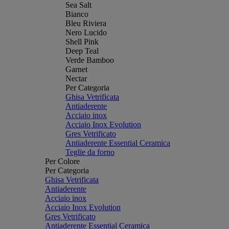
Sea Salt
Bianco
Bleu Riviera
Nero Lucido
Shell Pink
Deep Teal
Verde Bamboo
Garnet
Nectar
Per Categoria
Ghisa Vetrificata
Antiaderente
Acciaio inox
Acciaio Inox Evolution
Gres Vetrificato
Antiaderente Essential Ceramica
Teglie da forno
Per Colore
Per Categoria
Ghisa Vetrificata
Antiaderente
Acciaio inox
Acciaio Inox Evolution
Gres Vetrificato
Antiaderente Essential Ceramica