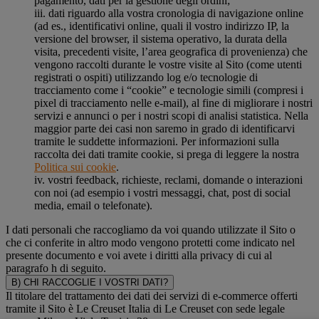
pagamento, dati per la gestione degli ordini;
iii. dati riguardo alla vostra cronologia di navigazione online
(ad es., identificativi online, quali il vostro indirizzo IP, la
versione del browser, il sistema operativo, la durata della
visita, precedenti visite, l’area geografica di provenienza) che
vengono raccolti durante le vostre visite al Sito (come utenti
registrati o ospiti) utilizzando log e/o tecnologie di
tracciamento come i “cookie” e tecnologie simili (compresi i
pixel di tracciamento nelle e-mail), al fine di migliorare i nostri
servizi e annunci o per i nostri scopi di analisi statistica. Nella
maggior parte dei casi non saremo in grado di identificarvi
tramite le suddette informazioni. Per informazioni sulla
raccolta dei dati tramite cookie, si prega di leggere la nostra
Politica sui cookie
.
iv. vostri feedback, richieste, reclami, domande o interazioni
con noi (ad esempio i vostri messaggi, chat, post di social
media, email o telefonate).
I dati personali che raccogliamo da voi quando utilizzate il Sito o
che ci conferite in altro modo vengono protetti come indicato nel
presente documento e voi avete i diritti alla privacy di cui al
paragrafo h di seguito.
B) CHI RACCOGLIE I VOSTRI DATI?
Il titolare del trattamento dei dati dei servizi di e-commerce offerti
tramite il Sito è Le Creuset Italia di Le Creuset con sede legale