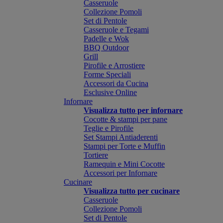
Casseruole
Collezione Pomoli
Set di Pentole
Casseruole e Tegami
Padelle e Wok
BBQ Outdoor
Grill
Pirofile e Arrostiere
Forme Speciali
Accessori da Cucina
Esclusive Online
Infornare
Visualizza tutto per infornare
Cocotte & stampi per pane
Teglie e Pirofile
Set Stampi Antiaderenti
Stampi per Torte e Muffin
Tortiere
Ramequin e Mini Cocotte
Accessori per Infornare
Cucinare
Visualizza tutto per cucinare
Casseruole
Collezione Pomoli
Set di Pentole