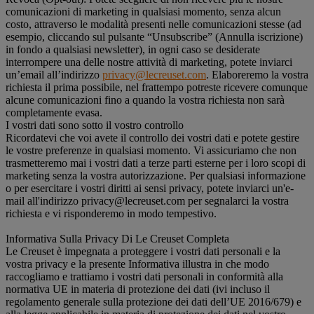
comunicazioni di marketing in qualsiasi momento, senza alcun
costo, attraverso le modalità presenti nelle comunicazioni stesse (ad
esempio, cliccando sul pulsante “Unsubscribe” (Annulla iscrizione)
in fondo a qualsiasi newsletter), in ogni caso se desiderate
interrompere una delle nostre attività di marketing, potete inviarci
un’email all’indirizzo
privacy@lecreuset.com
. Elaboreremo la vostra
richiesta il prima possibile, nel frattempo potreste ricevere comunque
alcune comunicazioni fino a quando la vostra richiesta non sarà
completamente evasa.
I vostri dati sono sotto il vostro controllo
Ricordatevi che voi avete il controllo dei vostri dati e potete gestire
le vostre preferenze in qualsiasi momento. Vi assicuriamo che non
trasmetteremo mai i vostri dati a terze parti esterne per i loro scopi di
marketing senza la vostra autorizzazione. Per qualsiasi informazione
o per esercitare i vostri diritti ai sensi privacy, potete inviarci un'e-
mail all'indirizzo privacy@lecreuset.com per segnalarci la vostra
richiesta e vi risponderemo in modo tempestivo.
Informativa Sulla Privacy Di Le Creuset Completa
Le Creuset è impegnata a proteggere i vostri dati personali e la
vostra privacy e la presente Informativa illustra in che modo
raccogliamo e trattiamo i vostri dati personali in conformità alla
normativa UE in materia di protezione dei dati (ivi incluso il
regolamento generale sulla protezione dei dati dell’UE 2016/679) e