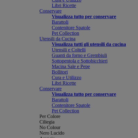
Libri Ricette
Conservare
Visualizza tutto per conservare
Barattoli
Contenitore Spatole
Pet Collection
Utensili da Cucina
Visualizza tutti gli utensili da cucina
Utensili e Coltelli
Guanti da forno e Grembiuli
Sottopentola e Sottobicchieri
Macina Sale e Pepe
Bollitori
Cura e Utilizzo
Libri Ricette
Conservare
Visualizza tutto per conservare
Barattoli
Contenitore Spatole
Pet Collection
Per Colore
Ciliegia
No Colour
Nero Lucido