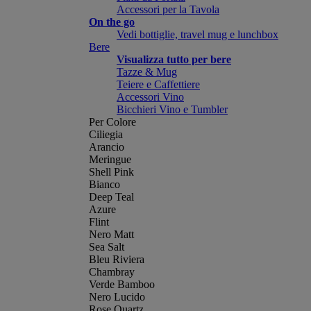
Accessori per la Tavola
On the go
Vedi bottiglie, travel mug e lunchbox
Bere
Visualizza tutto per bere
Tazze & Mug
Teiere e Caffettiere
Accessori Vino
Bicchieri Vino e Tumbler
Per Colore
Ciliegia
Arancio
Meringue
Shell Pink
Bianco
Deep Teal
Azure
Flint
Nero Matt
Sea Salt
Bleu Riviera
Chambray
Verde Bamboo
Nero Lucido
Rose Quartz