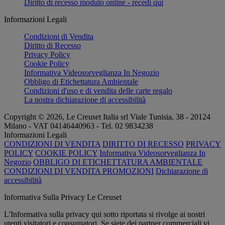
Diritto di recesso modulo online - recedi qui
Informazioni Legali
Condizioni di Vendita
Diritto di Recesso
Privacy Policy
Cookie Policy
Informativa Videosorveglianza In Negozio
Obbligo di Etichettatura Ambientale
Condizioni d'uso e di vendita delle carte regalo
La nostra dichiarazione di accessibilità
Copyright © 2026, Le Creuset Italia srl ​​Viale Tunisia, 38 - 20124
Milano - VAT 04146440963 - Tel. 02 9834238
Informazioni Legali
CONDIZIONI DI VENDITA
DIRITTO DI RECESSO
PRIVACY
POLICY
COOKIE POLICY
Informativa Videosorveglianza In
Negozio
OBBLIGO DI ETICHETTATURA AMBIENTALE
CONDIZIONI DI VENDITA PROMOZIONI
Dichiarazione di
accessibilità
Informativa Sulla Privacy Le Creuset
L'Informativa sulla privacy qui sotto riportata si rivolge ai nostri
utenti visitatori e consumatori. Se siete dei partner commerciali vi