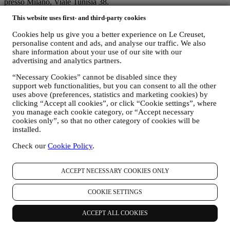
presso Milano, Viale Tunisia 38.
Se acconsenti a ricevere le nostre comunicazioni marketing entrerai
This website uses first- and third-party cookies
a far parte del database consumatori del Gruppo Le Creuset che è
gestito, in qualità di contitolari del trattamento, da Le Creuset Italia
Cookies help us give you a better experience on Le Creuset,
s.r.l. e Le Creuset Group AG con sede legale in Neuhofstrasse 4,
personalise content and ads, and analyse our traffic. We also
6340 Baar, Svizzera. (che ha designato come rappresentate per
share information about your use of our site with our
l’Unione Europea Le Creuset SL, P. iva B62153630, con uffici in
advertising and analytics partners.
Paseo de Gracia 9, 2º - 08007, Barcelona, Spagna), sulla base di un
accordo di contitolarità che prevede essenzialmente che:
“Necessary Cookies” cannot be disabled since they
(a) Le Creuset Group AG sia responsabile della strategia generale
support web functionalities, but you can consent to all the other
relativa al marketing e all’esperienza personalizzata del
uses above (preferences, statistics and marketing cookies) by
consumatore;
clicking “Accept all cookies”, or click “Cookie settings”, where
you manage each cookie category, or “Accept necessary
(b) le entità locali di Le Creuset beneficino e implementino tale
cookies only”, so that no other category of cookies will be
strategia, sviluppando anche in modo indipendente comunicazioni
installed.
ed iniziative di marketing a livello locale (all'interno di un
determinato Paese);
Check our
Cookie Policy
.
(c) entrambi i contitolari siano tenuti a gestire le richieste relative ai
diritti degli interessati in materia di protezione dei dati.
C) PERCHÉ RACCOGLIAMO I VOSTRI DATI?
ACCEPT NECESSARY COOKIES ONLY
Possiamo trattare i vostri dati per le seguenti finalità:
COOKIE SETTINGS
i. PER ADEMPIERE A NOSTRI OBBLIGHI LEGALI
ACCEPT ALL COOKIES
Potremmo essere tenuti a trattare alcuni dati che vi riguardano
per adempiere a nostri obblighi legali e ad altri obblighi