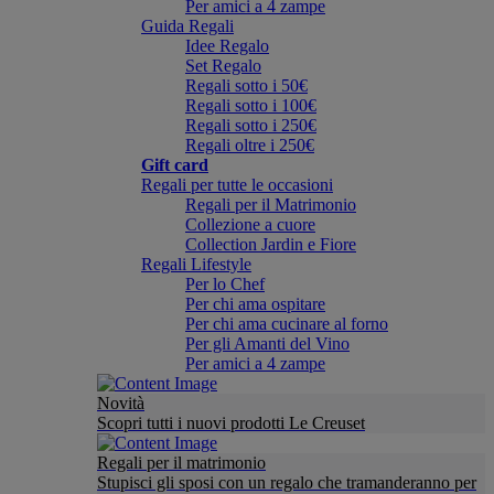
Per amici a 4 zampe
Guida Regali
Idee Regalo
Set Regalo
Regali sotto i 50€
Regali sotto i 100€
Regali sotto i 250€
Regali oltre i 250€
Gift card
Regali per tutte le occasioni
Regali per il Matrimonio
Collezione a cuore
Collection Jardin e Fiore
Regali Lifestyle
Per lo Chef
Per chi ama ospitare
Per chi ama cucinare al forno
Per gli Amanti del Vino
Per amici a 4 zampe
Novità
Scopri tutti i nuovi prodotti Le Creuset
Regali per il matrimonio
Stupisci gli sposi con un regalo che tramanderanno per