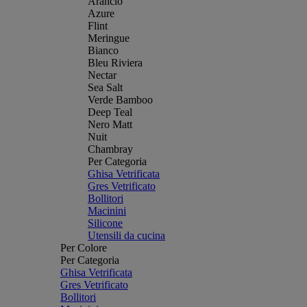
Arancio
Azure
Flint
Meringue
Bianco
Bleu Riviera
Nectar
Sea Salt
Verde Bamboo
Deep Teal
Nero Matt
Nuit
Chambray
Per Categoria
Ghisa Vetrificata
Gres Vetrificato
Bollitori
Macinini
Silicone
Utensili da cucina
Per Colore
Per Categoria
Ghisa Vetrificata
Gres Vetrificato
Bollitori