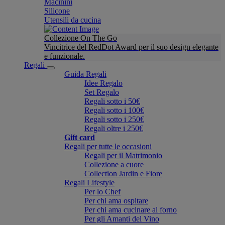
Macinini
Silicone
Utensili da cucina
Collezione On The Go
Vincitrice del RedDot Award per il suo design elegante
e funzionale.
Regali
Guida Regali
Idee Regalo
Set Regalo
Regali sotto i 50€
Regali sotto i 100€
Regali sotto i 250€
Regali oltre i 250€
Gift card
Regali per tutte le occasioni
Regali per il Matrimonio
Collezione a cuore
Collection Jardin e Fiore
Regali Lifestyle
Per lo Chef
Per chi ama ospitare
Per chi ama cucinare al forno
Per gli Amanti del Vino