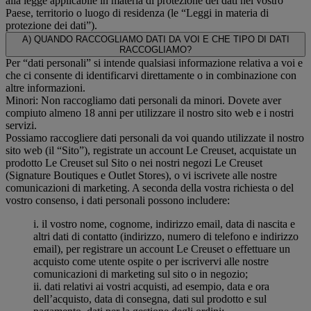
alla legge applicabile in materia di protezione dei dati nel vostro
Paese, territorio o luogo di residenza (le “Leggi in materia di
protezione dei dati”).
A) QUANDO RACCOGLIAMO DATI DA VOI E CHE TIPO DI DATI
RACCOGLIAMO?
Per “dati personali” si intende qualsiasi informazione relativa a voi e
che ci consente di identificarvi direttamente o in combinazione con
altre informazioni.
Minori: Non raccogliamo dati personali da minori. Dovete aver
compiuto almeno 18 anni per utilizzare il nostro sito web e i nostri
servizi.
Possiamo raccogliere dati personali da voi quando utilizzate il nostro
sito web (il “Sito”), registrate un account Le Creuset, acquistate un
prodotto Le Creuset sul Sito o nei nostri negozi Le Creuset
(Signature Boutiques e Outlet Stores), o vi iscrivete alle nostre
comunicazioni di marketing. A seconda della vostra richiesta o del
vostro consenso, i dati personali possono includere:
i. il vostro nome, cognome, indirizzo email, data di nascita e
altri dati di contatto (indirizzo, numero di telefono e indirizzo
email), per registrare un account Le Creuset o effettuare un
acquisto come utente ospite o per iscrivervi alle nostre
comunicazioni di marketing sul sito o in negozio;
ii. dati relativi ai vostri acquisti, ad esempio, data e ora
dell’acquisto, data di consegna, dati sul prodotto e sul