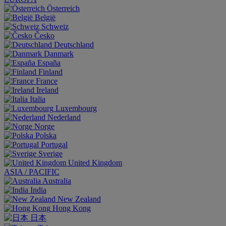
Österreich
België
Schweiz
Česko
Deutschland
Danmark
España
Finland
France
Ireland
Italia
Luxembourg
Nederland
Norge
Polska
Portugal
Sverige
United Kingdom
ASIA / PACIFIC
Australia
India
New Zealand
Hong Kong
日本