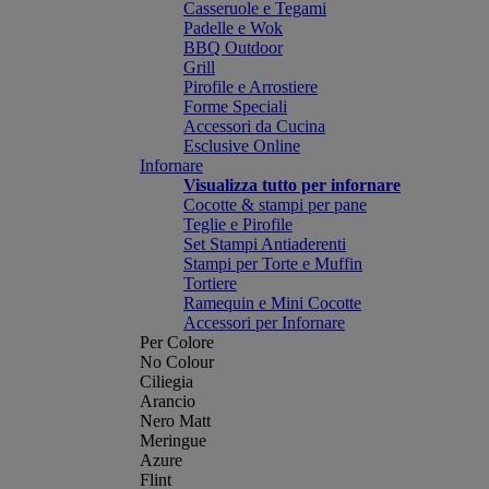
Casseruole e Tegami
Padelle e Wok
BBQ Outdoor
Grill
Pirofile e Arrostiere
Forme Speciali
Accessori da Cucina
Esclusive Online
Infornare
Visualizza tutto per infornare
Cocotte & stampi per pane
Teglie e Pirofile
Set Stampi Antiaderenti
Stampi per Torte e Muffin
Tortiere
Ramequin e Mini Cocotte
Accessori per Infornare
Per Colore
No Colour
Ciliegia
Arancio
Nero Matt
Meringue
Azure
Flint