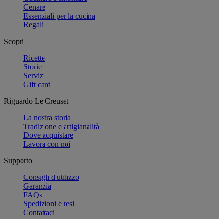
Cenare
Essenziali per la cucina
Regali
Scopri
Ricette
Storie
Servizi
Gift card
Riguardo Le Creuset
La nostra storia
Tradizione e artigianalità
Dove acquistare
Lavora con noi
Supporto
Consigli d'utilizzo
Garanzia
FAQs
Spedizioni e resi
Contattaci