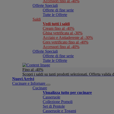
Accessori fino al -40%
Offerte Speciali
Offerte di fine serie
Tutte le Offerte
Saldi
Vedi tutti i saldi
Cream fino al -40%
Ghisa vetrificata al -30%
Acciaio e Antiaderente al -30%
Gres vetrificato fino al -40%
Accessori fino al -40%
Offerte Speciali
Offerte di fine serie
Tutte le Offerte
Fino al -40%
Scopri i saldi su tanti prodotti selezionati. Offerta valid
Nuovi Arrivi
Cucinare e Infornare
Cucinare
Visualizza tutto per cucinare
Casseruole
Collezione Pomoli
Set di Pentole
Casseruole e Tegami