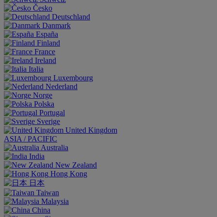
Česko
Deutschland
Danmark
España
Finland
France
Ireland
Italia
Luxembourg
Nederland
Norge
Polska
Portugal
Sverige
United Kingdom
ASIA / PACIFIC
Australia
India
New Zealand
Hong Kong
日本
Taiwan
Malaysia
China