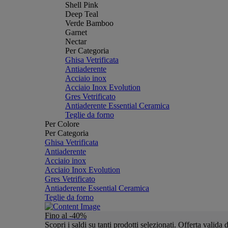
Shell Pink
Deep Teal
Verde Bamboo
Garnet
Nectar
Per Categoria
Ghisa Vetrificata
Antiaderente
Acciaio inox
Acciaio Inox Evolution
Gres Vetrificato
Antiaderente Essential Ceramica
Teglie da forno
Per Colore
Per Categoria
Ghisa Vetrificata
Antiaderente
Acciaio inox
Acciaio Inox Evolution
Gres Vetrificato
Antiaderente Essential Ceramica
Teglie da forno
Fino al -40%
Scopri i saldi su tanti prodotti selezionati. Offerta valid