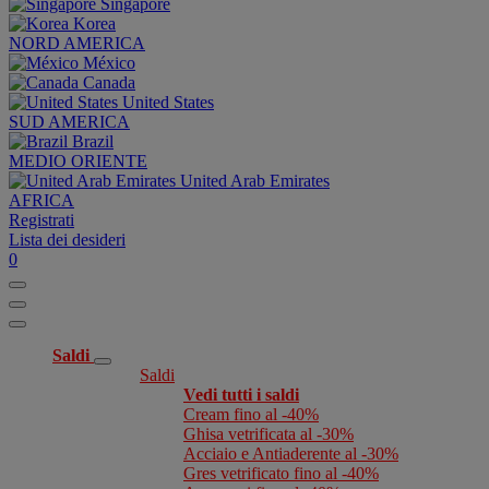
Singapore
Korea
NORD AMERICA
México
Canada
United States
SUD AMERICA
Brazil
MEDIO ORIENTE
United Arab Emirates
AFRICA
Registrati
Lista dei desideri
0
Saldi
Saldi
Vedi tutti i saldi
Cream fino al -40%
Ghisa vetrificata al -30%
Acciaio e Antiaderente al -30%
Gres vetrificato fino al -40%