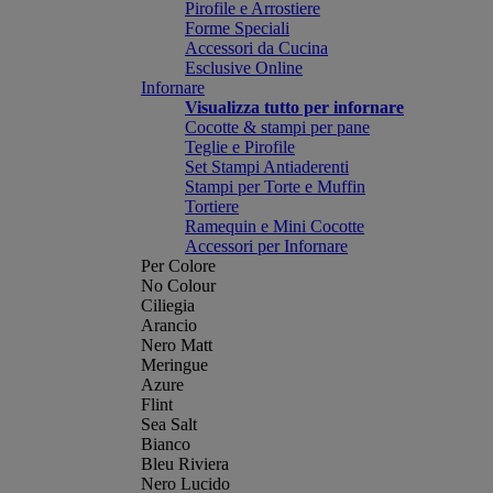
Pirofile e Arrostiere
Forme Speciali
Accessori da Cucina
Esclusive Online
Infornare
Visualizza tutto per infornare
Cocotte & stampi per pane
Teglie e Pirofile
Set Stampi Antiaderenti
Stampi per Torte e Muffin
Tortiere
Ramequin e Mini Cocotte
Accessori per Infornare
Per Colore
No Colour
Ciliegia
Arancio
Nero Matt
Meringue
Azure
Flint
Sea Salt
Bianco
Bleu Riviera
Nero Lucido