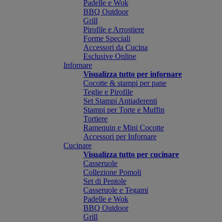
Padelle e Wok
BBQ Outdoor
Grill
Pirofile e Arrostiere
Forme Speciali
Accessori da Cucina
Esclusive Online
Infornare
Visualizza tutto per infornare
Cocotte & stampi per pane
Teglie e Pirofile
Set Stampi Antiaderenti
Stampi per Torte e Muffin
Tortiere
Ramequin e Mini Cocotte
Accessori per Infornare
Cucinare
Visualizza tutto per cucinare
Casseruole
Collezione Pomoli
Set di Pentole
Casseruole e Tegami
Padelle e Wok
BBQ Outdoor
Grill