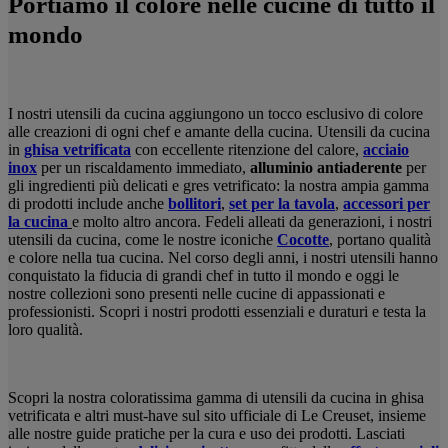
Portiamo il colore nelle cucine di tutto il
mondo
I nostri utensili da cucina aggiungono un tocco esclusivo di colore
alle creazioni di ogni chef e amante della cucina. Utensili da cucina
in
ghisa vetrificata
con eccellente ritenzione del calore,
acciaio
inox
per un riscaldamento immediato,
alluminio antiaderente
per
gli ingredienti più delicati e gres vetrificato: la nostra ampia gamma
di prodotti include anche
bollitori
,
set per la tavola
,
accessori per
la cucina
e molto altro ancora. Fedeli alleati da generazioni, i nostri
utensili da cucina, come le nostre iconiche
Cocotte
, portano qualità
e colore nella tua cucina. Nel corso degli anni, i nostri utensili hanno
conquistato la fiducia di grandi chef in tutto il mondo e oggi le
nostre collezioni sono presenti nelle cucine di appassionati e
professionisti. Scopri i nostri prodotti essenziali e duraturi e testa la
loro qualità.
Scopri la nostra coloratissima gamma di utensili da cucina in ghisa
vetrificata e altri must-have sul sito ufficiale di Le Creuset, insieme
alle nostre guide pratiche per la cura e uso dei prodotti. Lasciati