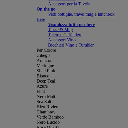
Accessori per la Tavola
On the go
Vedi bottiglie, travel mug e lunchbox
Bere
Visualizza tutto per bere
Tazze & Mug
Teiere e Caffettiere
Accessori Vino
Bicchieri Vino e Tumbler
Per Colore
Ciliegia
Arancio
Meringue
Shell Pink
Bianco
Deep Teal
Azure
Flint
Nero Matt
Sea Salt
Bleu Riviera
Chambray
Verde Bamboo
Nero Lucido
Rose Quartz