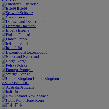
Österreich
België
Schweiz
Česko
Deutschland
Danmark
España
Finland
France
Ireland
Italia
Luxembourg
Nederland
Norge
Polska
Portugal
Sverige
United Kingdom
ASIA / PACIFIC
Australia
India
New Zealand
Hong Kong
日本