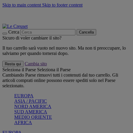
Skip to main content
Skip to footer content
📣 SALDI fino al -40%:
COMPRA
Grigliate, picnic, crea la tua estate con Le Creuset
COMPRA
Paga in 3 rate con Scalapay
Cerca
Cancella
Sicuro di voler cambiare il sito?
Il tuo carrello sarà vuoto nel nuovo sito. Ma non ti preoccupare, lo
salviamo per quando tornerai dopo.
Cambia sito
Resta qui
Seleziona il Paese
Seleziona il Paese
Cambiando Paese rimuovi tutti i contenuti dal tuo carrello. Gli
articoli comprati online possono essere spediti solo nel Paese
selezionato.
EUROPA
ASIA / PACIFIC
NORD AMERICA
SUD AMERICA
MEDIO ORIENTE
AFRICA
EUROPA