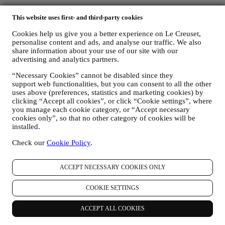
Informativa Sulla Privacy Le Creuset
This website uses first- and third-party cookies
L'Informativa sulla privacy qui sotto riportata si rivolge ai nostri
Cookies help us give you a better experience on Le Creuset,
utenti visitatori e consumatori. Se siete dei partner commerciali vi
personalise content and ads, and analyse our traffic. We also
preghiamo di accedere alla Informativa Privacy B2B accessibile
qui
.
share information about your use of our site with our
Promettiamo di rispettare la vostra privacy e di proteggere i vostri
advertising and analytics partners.
dati personali. Vi informeremo sempre di come utilizzeremo i vostri
dati e dei motivi dell’utilizzo.
“Necessary Cookies” cannot be disabled since they
La sicurezza degli acquisti online è la nostra priorità
support web functionalities, but you can consent to all the other
I vostri dati personali sono conservati in modo sicuro e strettamente
uses above (preferences, statistics and marketing cookies) by
confidenziale, in conformità alla normativa europea in materia di
clicking “Accept all cookies”, or click “Cookie settings”, where
protezione dei dati. Siamo consapevoli che la sicurezza è molto
you manage each cookie category, or “Accept necessary
importante al momento di effettuare acquisti online, pertanto
cookies only”, so that no other category of cookies will be
installed.
utilizziamo le tecnologie più avanzate per garantire che tutti i vostri
dati personali e i dettagli della vostra carta di credito siano
Check our
Cookie Policy
.
completamente protetti e restino interamente riservati.
Utilizziamo i dati per rendere i vostri acquisti semplici e
personalizzati.
ACCEPT NECESSARY COOKIES ONLY
Analizziamo in che modo gli utenti utilizzano il nostro sito web e i
nostri servizi per renderli sempre più fruibili e interessanti.
COOKIE SETTINGS
Utilizziamo i dati per rendere l’esperienza di cucinare con Le
Creuset sempre migliore e per mantenervi informati riguardo a
notizie e offerte
ACCEPT ALL COOKIES
Se decidete di diventare parte del nostro database di clienti del