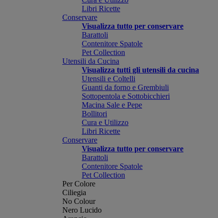
Libri Ricette
Conservare
Visualizza tutto per conservare
Barattoli
Contenitore Spatole
Pet Collection
Utensili da Cucina
Visualizza tutti gli utensili da cucina
Utensili e Coltelli
Guanti da forno e Grembiuli
Sottopentola e Sottobicchieri
Macina Sale e Pepe
Bollitori
Cura e Utilizzo
Libri Ricette
Conservare
Visualizza tutto per conservare
Barattoli
Contenitore Spatole
Pet Collection
Per Colore
Ciliegia
No Colour
Nero Lucido