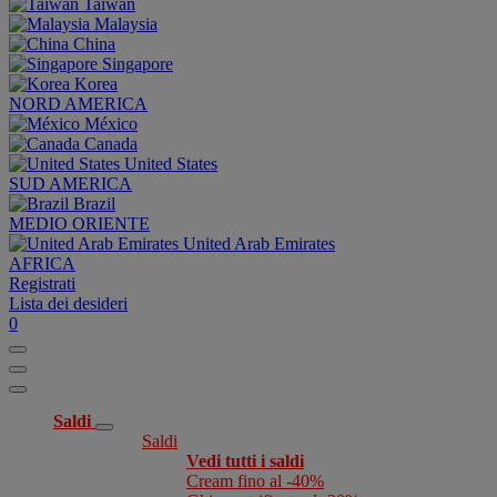
Taiwan
Malaysia
China
Singapore
Korea
NORD AMERICA
México
Canada
United States
SUD AMERICA
Brazil
MEDIO ORIENTE
United Arab Emirates
AFRICA
Registrati
Lista dei desideri
0
Saldi
Saldi
Vedi tutti i saldi
Cream fino al -40%