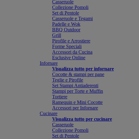
Casseruole
Collezione Pomoli
Set di Pentole
Casseruole e Tegami
Padelle e Wok
BBQ Outdoor
Grill
Pirofile e Arrostiere
Forme Speciali
Accessori da Cucina
Esclusive Online
Infornare
Visualizza tutto per infornare
Cocotte & stampi per pane
Teglie e Pirofile
Set Stampi Antiaderenti
Stampi per Torte e Muffin
Tortiere
Ramequin e Mini Cocotte
Accessori per Infornare
Cucinare
Visualizza tutto per cucinare
Casseruole
Collezione Pomoli
Set di Pentole