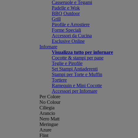
Casseruole e Tegami
Padelle e Wok
BBQ Outdoor
Grill
Pirofile e Arrostiere
Forme Speciali
Accessori da Cucina
Esclusive Online
Infornare
Visualizza tutto per infornare
Cocotte & stampi per pane
Teglie e Pirofile
Set Stampi Antiaderenti
Stampi per Torte e Muffin
Tortiere
Ramequin e Mini Cocotte
Accessori per Infornare
Per Colore
No Colour
Ciliegia
Arancio
Nero Matt
Meringue
Azure
Flint