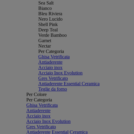
Sea Salt
Bianco
Bleu Riviera
Nero Lucido
Shell Pink
Deep Teal
Verde Bamboo
Garnet
Nectar
Per Categoria
Ghisa Vetrificata
Antiaderente
Acciaio inox
Acciaio Inox Evolution
Gres Vetrificato
Antiaderente Essential Ceramica
Teglie da forno
Per Colore
Per Categoria
Ghisa Vetrificata
Antiaderente
Acciaio inox
Acciaio Inox Evolution
Gres Vetrificato
Antiaderente Essential Ceramica