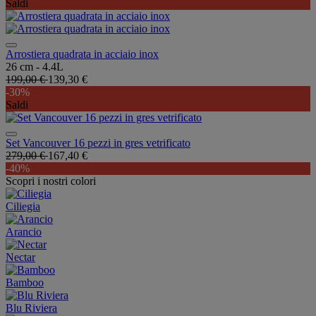
Saldi
Arrostiera quadrata in acciaio inox
26 cm - 4.4L
199,00 €
139,30 €
-30%
Saldi
Set Vancouver 16 pezzi in gres vetrificato
279,00 €
167,40 €
-40%
Scopri i nostri colori
Ciliegia
Arancio
Nectar
Bamboo
Blu Riviera