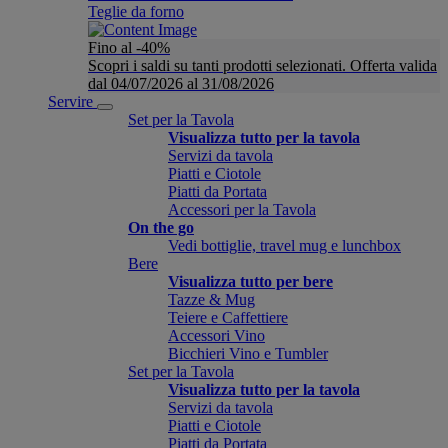
Teglie da forno
Fino al -40%
Scopri i saldi su tanti prodotti selezionati. Offerta valida
dal 04/07/2026 al 31/08/2026
Servire
Set per la Tavola
Visualizza tutto per la tavola
Servizi da tavola
Piatti e Ciotole
Piatti da Portata
Accessori per la Tavola
On the go
Vedi bottiglie, travel mug e lunchbox
Bere
Visualizza tutto per bere
Tazze & Mug
Teiere e Caffettiere
Accessori Vino
Bicchieri Vino e Tumbler
Set per la Tavola
Visualizza tutto per la tavola
Servizi da tavola
Piatti e Ciotole
Piatti da Portata