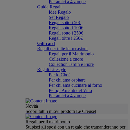
Per amici a 4 zampe
Guida Regali
Idee Regalo
Set Regalo
Regali sotto i 50€
Regali sotto i 100€
Regali sotto i 250€
Regali oltre i 250€
Gift card
Regali per tutte le occasioni
Regali per il Matrimonio
Collezione a cuore
Collection Jardin e Fiore
Regali Lifestyle
Per lo Chef
Per chi ama ospitare
Per chi ama cucinare al forno
Per gli Amanti del Vino
Per amici a 4 zampe
Novità
Scopri tutti i nuovi prodotti Le Creuset
Regali per il matrimonio
Stupisci gli sposi con un regalo che tramanderanno per