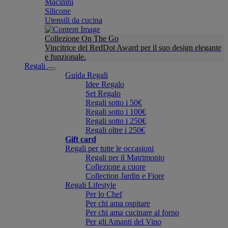
Macinini
Silicone
Utensili da cucina
Collezione On The Go
Vincitrice del RedDot Award per il suo design elegante
e funzionale.
Regali
Guida Regali
Idee Regalo
Set Regalo
Regali sotto i 50€
Regali sotto i 100€
Regali sotto i 250€
Regali oltre i 250€
Gift card
Regali per tutte le occasioni
Regali per il Matrimonio
Collezione a cuore
Collection Jardin e Fiore
Regali Lifestyle
Per lo Chef
Per chi ama ospitare
Per chi ama cucinare al forno
Per gli Amanti del Vino