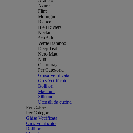
Arancio
Azure
Flint
Meringue
Bianco
Bleu Riviera
Nectar
Sea Salt
Verde Bamboo
Deep Teal
Nero Matt
Nuit
Chambray
Per Categoria
Ghisa Vetrificata
Gres Vetrificato
Bollitori
Macinini
Silicone
Utensili da cucina
Per Colore
Per Categoria
Ghisa Vetrificata
Gres Vetrificato
Bollitori