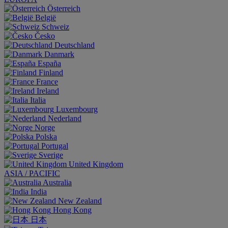
Österreich
België
Schweiz
Česko
Deutschland
Danmark
España
Finland
France
Ireland
Italia
Luxembourg
Nederland
Norge
Polska
Portugal
Sverige
United Kingdom
ASIA / PACIFIC
Australia
India
New Zealand
Hong Kong
日本