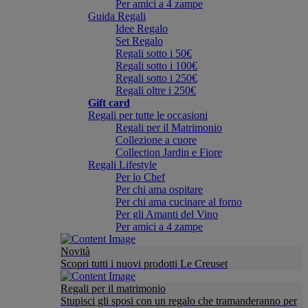
Per amici a 4 zampe
Guida Regali
Idee Regalo
Set Regalo
Regali sotto i 50€
Regali sotto i 100€
Regali sotto i 250€
Regali oltre i 250€
Gift card
Regali per tutte le occasioni
Regali per il Matrimonio
Collezione a cuore
Collection Jardin e Fiore
Regali Lifestyle
Per lo Chef
Per chi ama ospitare
Per chi ama cucinare al forno
Per gli Amanti del Vino
Per amici a 4 zampe
Novità
Scopri tutti i nuovi prodotti Le Creuset
Regali per il matrimonio
Stupisci gli sposi con un regalo che tramanderanno per