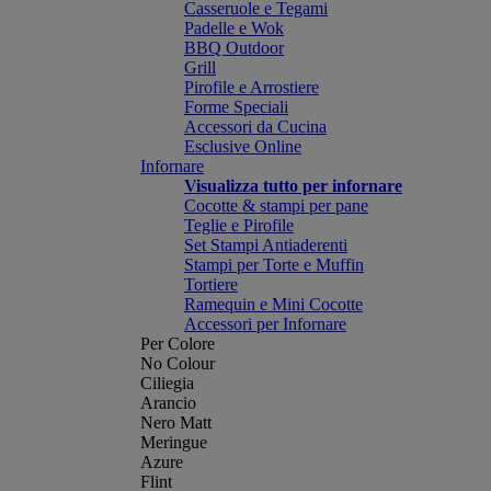
Casseruole e Tegami
Padelle e Wok
BBQ Outdoor
Grill
Pirofile e Arrostiere
Forme Speciali
Accessori da Cucina
Esclusive Online
Infornare
Visualizza tutto per infornare
Cocotte & stampi per pane
Teglie e Pirofile
Set Stampi Antiaderenti
Stampi per Torte e Muffin
Tortiere
Ramequin e Mini Cocotte
Accessori per Infornare
Per Colore
No Colour
Ciliegia
Arancio
Nero Matt
Meringue
Azure
Flint