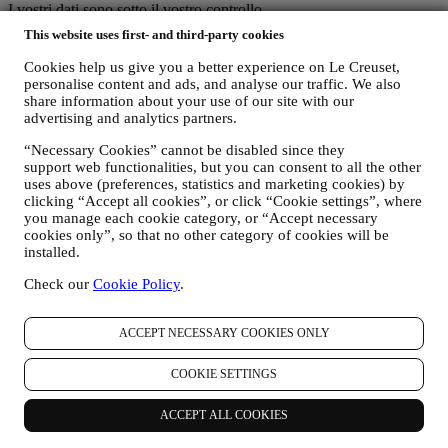
I vostri dati sono sotto il vostro controllo
Ricordatevi che voi avete il controllo dei vostri dati e potete gestire
This website uses first- and third-party cookies
le vostre preferenze in qualsiasi momento. Vi assicuriamo che non
trasmetteremo mai i vostri dati a terze parti esterne per i loro scopi di
Cookies help us give you a better experience on Le Creuset,
marketing senza la vostra autorizzazione. Per qualsiasi informazione
personalise content and ads, and analyse our traffic. We also
o per esercitare i vostri diritti ai sensi privacy, potete inviarci un'e-
share information about your use of our site with our
mail all'indirizzo privacy@lecreuset.com per segnalarci la vostra
advertising and analytics partners.
richiesta e vi risponderemo in modo tempestivo.
“Necessary Cookies” cannot be disabled since they
support web functionalities, but you can consent to all the other
Informativa Sulla Privacy Di Le Creuset Completa
uses above (preferences, statistics and marketing cookies) by
Le Creuset è impegnata a proteggere i vostri dati personali e la
clicking “Accept all cookies”, or click “Cookie settings”, where
vostra privacy e la presente Informativa illustra in che modo
you manage each cookie category, or “Accept necessary
raccogliamo e trattiamo i vostri dati personali in conformità alla
cookies only”, so that no other category of cookies will be
normativa UE in materia di protezione dei dati (ivi incluso il
installed.
regolamento generale sulla protezione dei dati dell’UE 2016/679) e
alla legge applicabile in materia di protezione dei dati nel vostro
Check our
Cookie Policy
.
Paese, territorio o luogo di residenza (le “Leggi in materia di
protezione dei dati”).
ACCEPT NECESSARY COOKIES ONLY
A) QUANDO RACCOGLIAMO DATI DA VOI E CHE TIPO DI DATI
RACCOGLIAMO?
Per “dati personali” si intende qualsiasi informazione relativa a voi e
COOKIE SETTINGS
che ci consente di identificarvi direttamente o in combinazione con
altre informazioni.
ACCEPT ALL COOKIES
Minori: Non raccogliamo dati personali da minori. Dovete aver
compiuto almeno 18 anni per utilizzare il nostro sito web e i nostri