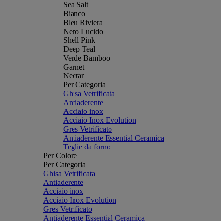
Sea Salt
Bianco
Bleu Riviera
Nero Lucido
Shell Pink
Deep Teal
Verde Bamboo
Garnet
Nectar
Per Categoria
Ghisa Vetrificata
Antiaderente
Acciaio inox
Acciaio Inox Evolution
Gres Vetrificato
Antiaderente Essential Ceramica
Teglie da forno
Per Colore
Per Categoria
Ghisa Vetrificata
Antiaderente
Acciaio inox
Acciaio Inox Evolution
Gres Vetrificato
Antiaderente Essential Ceramica