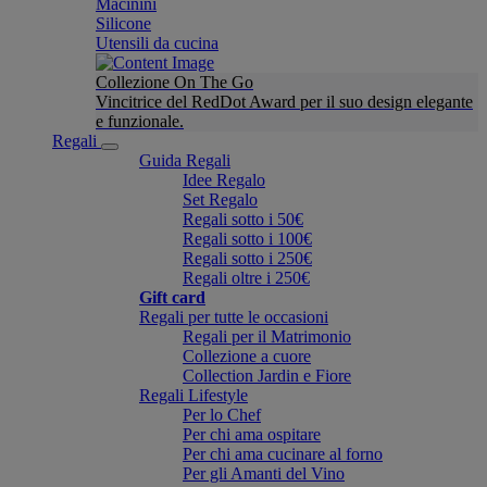
Macinini
Silicone
Utensili da cucina
Collezione On The Go
Vincitrice del RedDot Award per il suo design elegante
e funzionale.
Regali
Guida Regali
Idee Regalo
Set Regalo
Regali sotto i 50€
Regali sotto i 100€
Regali sotto i 250€
Regali oltre i 250€
Gift card
Regali per tutte le occasioni
Regali per il Matrimonio
Collezione a cuore
Collection Jardin e Fiore
Regali Lifestyle
Per lo Chef
Per chi ama ospitare
Per chi ama cucinare al forno
Per gli Amanti del Vino