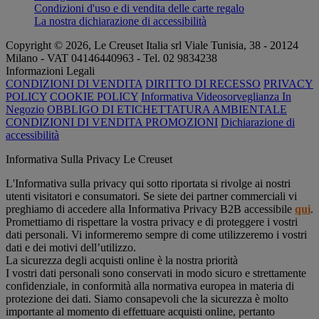
Condizioni d'uso e di vendita delle carte regalo
La nostra dichiarazione di accessibilità
Copyright © 2026, Le Creuset Italia srl ​​Viale Tunisia, 38 - 20124
Milano - VAT 04146440963 - Tel. 02 9834238
Informazioni Legali
CONDIZIONI DI VENDITA
DIRITTO DI RECESSO
PRIVACY
POLICY
COOKIE POLICY
Informativa Videosorveglianza In
Negozio
OBBLIGO DI ETICHETTATURA AMBIENTALE
CONDIZIONI DI VENDITA PROMOZIONI
Dichiarazione di
accessibilità
Informativa Sulla Privacy Le Creuset
L'Informativa sulla privacy qui sotto riportata si rivolge ai nostri
utenti visitatori e consumatori. Se siete dei partner commerciali vi
preghiamo di accedere alla Informativa Privacy B2B accessibile
qui
.
Promettiamo di rispettare la vostra privacy e di proteggere i vostri
dati personali. Vi informeremo sempre di come utilizzeremo i vostri
dati e dei motivi dell’utilizzo.
La sicurezza degli acquisti online è la nostra priorità
I vostri dati personali sono conservati in modo sicuro e strettamente
confidenziale, in conformità alla normativa europea in materia di
protezione dei dati. Siamo consapevoli che la sicurezza è molto
importante al momento di effettuare acquisti online, pertanto