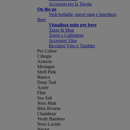
Accessori per la Tavola
On the go
Vedi bottiglie, travel mug e lunchbox
Bere
Visualizza tutto per bere
Tazze & Mug
Teiere e Caffettiere
Accessori Vino
Bicchieri Vino e Tumbler
Per Colore
Ciliegia
Arancio
Meringue
Shell Pink
Bianco
Deep Teal
Azure
Flint
Sea Salt
Nero Matt
Bleu Riviera
Chambray
Verde Bamboo
Nero Lucido
Nectar