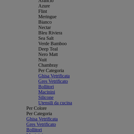
Arancio
Azure
Flint
Meringue
Bianco
Nectar
Bleu Riviera
Sea Salt
Verde Bamboo
Deep Teal
Nero Matt
Nuit
Chambray
Per Categoria
Ghisa Vetrificata
Gres Vetrificato
Bollitori
Macinini
Silicone
Utensili da cucina
Per Colore
Per Categoria
Ghisa Vetrificata
Gres Vetrificato
Bollitori