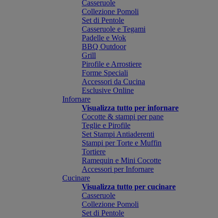
Casseruole
Collezione Pomoli
Set di Pentole
Casseruole e Tegami
Padelle e Wok
BBQ Outdoor
Grill
Pirofile e Arrostiere
Forme Speciali
Accessori da Cucina
Esclusive Online
Infornare
Visualizza tutto per infornare
Cocotte & stampi per pane
Teglie e Pirofile
Set Stampi Antiaderenti
Stampi per Torte e Muffin
Tortiere
Ramequin e Mini Cocotte
Accessori per Infornare
Cucinare
Visualizza tutto per cucinare
Casseruole
Collezione Pomoli
Set di Pentole