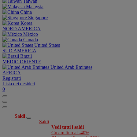
Taiwan
Malaysia
China
Singapore
Korea
NORD AMERICA
México
Canada
United States
SUD AMERICA
Brazil
MEDIO ORIENTE
United Arab Emirates
AFRICA
Registrati
Lista dei desideri
0
Saldi
Saldi
Vedi tutti i saldi
Cream fino al -40%