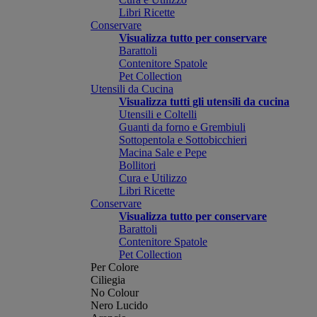
Libri Ricette
Conservare
Visualizza tutto per conservare
Barattoli
Contenitore Spatole
Pet Collection
Utensili da Cucina
Visualizza tutti gli utensili da cucina
Utensili e Coltelli
Guanti da forno e Grembiuli
Sottopentola e Sottobicchieri
Macina Sale e Pepe
Bollitori
Cura e Utilizzo
Libri Ricette
Conservare
Visualizza tutto per conservare
Barattoli
Contenitore Spatole
Pet Collection
Per Colore
Ciliegia
No Colour
Nero Lucido