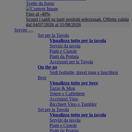
Teglie da forno
Fino al -40%
Scopri i saldi su tanti prodotti selezionati. Offerta valida
dal 04/07/2026 al 31/08/2026
Servire
Set per la Tavola
Visualizza tutto per la tavola
Servizi da tavola
Piatti e Ciotole
Piatti da Portata
Accessori per la Tavola
On the go
Vedi bottiglie, travel mug e lunchbox
Bere
Visualizza tutto per bere
Tazze & Mug
Teiere e Caffettiere
Accessori Vino
Bicchieri Vino e Tumbler
Set per la Tavola
Visualizza tutto per la tavola
Servizi da tavola
Piatti e Ciotole
Piatti da Portata