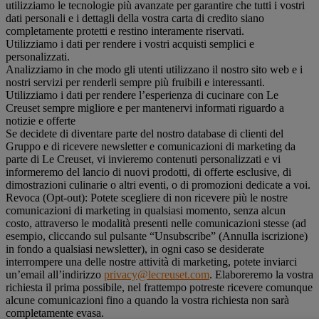
utilizziamo le tecnologie più avanzate per garantire che tutti i vostri
dati personali e i dettagli della vostra carta di credito siano
completamente protetti e restino interamente riservati.
Utilizziamo i dati per rendere i vostri acquisti semplici e
personalizzati.
Analizziamo in che modo gli utenti utilizzano il nostro sito web e i
nostri servizi per renderli sempre più fruibili e interessanti.
Utilizziamo i dati per rendere l’esperienza di cucinare con Le
Creuset sempre migliore e per mantenervi informati riguardo a
notizie e offerte
Se decidete di diventare parte del nostro database di clienti del
Gruppo e di ricevere newsletter e comunicazioni di marketing da
parte di Le Creuset, vi invieremo contenuti personalizzati e vi
informeremo del lancio di nuovi prodotti, di offerte esclusive, di
dimostrazioni culinarie o altri eventi, o di promozioni dedicate a voi.
Revoca (Opt-out): Potete scegliere di non ricevere più le nostre
comunicazioni di marketing in qualsiasi momento, senza alcun
costo, attraverso le modalità presenti nelle comunicazioni stesse (ad
esempio, cliccando sul pulsante “Unsubscribe” (Annulla iscrizione)
in fondo a qualsiasi newsletter), in ogni caso se desiderate
interrompere una delle nostre attività di marketing, potete inviarci
un’email all’indirizzo
privacy@lecreuset.com
. Elaboreremo la vostra
richiesta il prima possibile, nel frattempo potreste ricevere comunque
alcune comunicazioni fino a quando la vostra richiesta non sarà
completamente evasa.