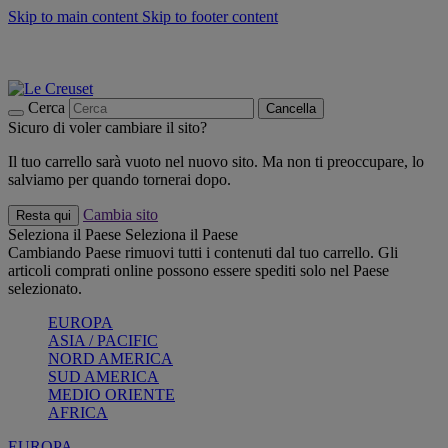
Skip to main content
Skip to footer content
📣 SALDI fino al -40%:
COMPRA
Grigliate, picnic, crea la tua estate con Le Creuset
COMPRA
Paga in 3 rate con Scalapay
Cerca
Cancella
Sicuro di voler cambiare il sito?
Il tuo carrello sarà vuoto nel nuovo sito. Ma non ti preoccupare, lo
salviamo per quando tornerai dopo.
Cambia sito
Resta qui
Seleziona il Paese
Seleziona il Paese
Cambiando Paese rimuovi tutti i contenuti dal tuo carrello. Gli
articoli comprati online possono essere spediti solo nel Paese
selezionato.
EUROPA
ASIA / PACIFIC
NORD AMERICA
SUD AMERICA
MEDIO ORIENTE
AFRICA
EUROPA