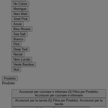
No Colour
Meringue
Nero Matt
Shell Pink
Azure
Bleu Riviera
Sea Salt
Bianco
Flint
Deep Teal
Nectar
Nero Lucido
Verde Bamboo
Nuit
Prodotto
Prodotto
Accessori per cucinare e infornare
(3)
Filtra per Prodotto:
Accessori per cucinare e infornare
Accessori per la tavola
(5)
Filtra per Prodotto: Accessori per la
tavola