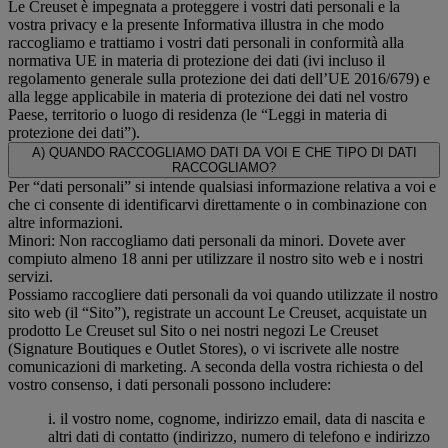
Le Creuset è impegnata a proteggere i vostri dati personali e la
vostra privacy e la presente Informativa illustra in che modo
raccogliamo e trattiamo i vostri dati personali in conformità alla
normativa UE in materia di protezione dei dati (ivi incluso il
regolamento generale sulla protezione dei dati dell’UE 2016/679) e
alla legge applicabile in materia di protezione dei dati nel vostro
Paese, territorio o luogo di residenza (le “Leggi in materia di
protezione dei dati”).
A) QUANDO RACCOGLIAMO DATI DA VOI E CHE TIPO DI DATI
RACCOGLIAMO?
Per “dati personali” si intende qualsiasi informazione relativa a voi e
che ci consente di identificarvi direttamente o in combinazione con
altre informazioni.
Minori: Non raccogliamo dati personali da minori. Dovete aver
compiuto almeno 18 anni per utilizzare il nostro sito web e i nostri
servizi.
Possiamo raccogliere dati personali da voi quando utilizzate il nostro
sito web (il “Sito”), registrate un account Le Creuset, acquistate un
prodotto Le Creuset sul Sito o nei nostri negozi Le Creuset
(Signature Boutiques e Outlet Stores), o vi iscrivete alle nostre
comunicazioni di marketing. A seconda della vostra richiesta o del
vostro consenso, i dati personali possono includere:
i. il vostro nome, cognome, indirizzo email, data di nascita e
altri dati di contatto (indirizzo, numero di telefono e indirizzo