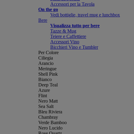
Accessori per la Tavola
On the go
Vedi bottiglie, travel mug e lunchbox
Bere
Visualizza tutto per bere
Tazze & Mug
Teiere e Caffettiere
Accessori Vino
Bicchieri Vino e Tumbler
Per Colore
Ciliegia
Arancio
Meringue
Shell Pink
Bianco
Deep Teal
Azure
Flint
Nero Matt
Sea Salt
Bleu Riviera
Chambray
Verde Bamboo
Nero Lucido
Rose Quartz