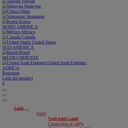
Taiwan
Malaysia
China
Singapore
Korea
NORD AMERICA
México
Canada
United States
SUD AMERICA
Brazil
MEDIO ORIENTE
United Arab Emirates
AFRICA
Registrati
Lista dei desideri
0
Saldi
Saldi
Vedi tutti i saldi
Cream fino al -40%