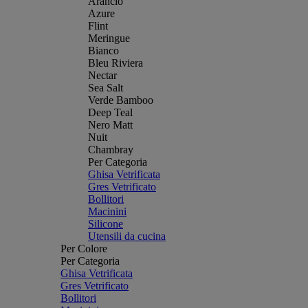
Arancio
Azure
Flint
Meringue
Bianco
Bleu Riviera
Nectar
Sea Salt
Verde Bamboo
Deep Teal
Nero Matt
Nuit
Chambray
Per Categoria
Ghisa Vetrificata
Gres Vetrificato
Bollitori
Macinini
Silicone
Utensili da cucina
Per Colore
Per Categoria
Ghisa Vetrificata
Gres Vetrificato
Bollitori