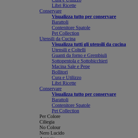
Libri Ricette
Conservare
Visualizza tutto per conservare
Barattoli
Contenitore Spatole
Pet Collection
Utensili da Cucina
Visualizza tutti gli utensili da cucina
Utensili e Coltelli
Guanti da forno e Grembiuli
Sottopentola e Sottobicchieri
Macina Sale e Pepe
Bollitori
Cura e Utilizzo
Libri Ricette
Conservare
Visualizza tutto per conservare
Barattoli
Contenitore Spatole
Pet Collection
Per Colore
Ciliegia
No Colour
Nero Lucido