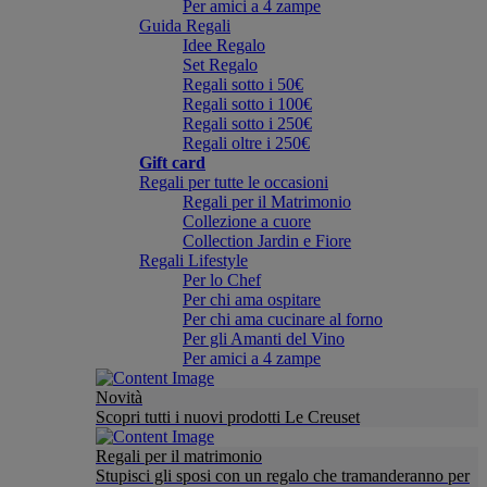
Per amici a 4 zampe
Guida Regali
Idee Regalo
Set Regalo
Regali sotto i 50€
Regali sotto i 100€
Regali sotto i 250€
Regali oltre i 250€
Gift card
Regali per tutte le occasioni
Regali per il Matrimonio
Collezione a cuore
Collection Jardin e Fiore
Regali Lifestyle
Per lo Chef
Per chi ama ospitare
Per chi ama cucinare al forno
Per gli Amanti del Vino
Per amici a 4 zampe
Novità
Scopri tutti i nuovi prodotti Le Creuset
Regali per il matrimonio
Stupisci gli sposi con un regalo che tramanderanno per