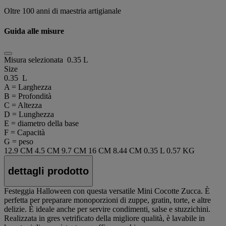
Oltre 100 anni di maestria artigianale
Guida alle misure
Misura selezionata
0.35 L
Size
0.35 L
A = Larghezza
B = Profondità
C = Altezza
D = Lunghezza
E = diametro della base
F = Capacità
G = peso
12.9 CM
4.5 CM
9.7 CM
16 CM
8.44 CM
0.35 L
0.57 KG
dettagli prodotto
Festeggia Halloween con questa versatile Mini Cocotte Zucca. È
perfetta per preparare monoporzioni di zuppe, gratin, torte, e altre
delizie. È ideale anche per servire condimenti, salse e stuzzichini.
Realizzata in gres vetrificato della migliore qualità, è lavabile in