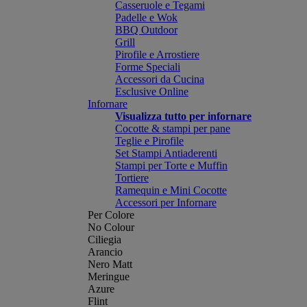
Casseruole e Tegami
Padelle e Wok
BBQ Outdoor
Grill
Pirofile e Arrostiere
Forme Speciali
Accessori da Cucina
Esclusive Online
Infornare
Visualizza tutto per infornare
Cocotte & stampi per pane
Teglie e Pirofile
Set Stampi Antiaderenti
Stampi per Torte e Muffin
Tortiere
Ramequin e Mini Cocotte
Accessori per Infornare
Per Colore
No Colour
Ciliegia
Arancio
Nero Matt
Meringue
Azure
Flint