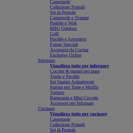
Casseruole
Collezione Pomoli
Set di Pentole
Casseruole e Tegami
Padelle e Wok
BBQ Outdoor
Grill
Pirofile e Arrostiere
Forme Speciali
Accessori da Cucina
Esclusive Online
Infornare
Visualizza tutto per infornare
Cocotte & stampi per pane
Teglie e Pirofile
Set Stampi Antiaderenti
Stampi per Torte e Muffin
Tortiere
Ramequin e Mini Cocotte
Accessori per Infornare
Cucinare
Visualizza tutto per cucinare
Casseruole
Collezione Pomoli
Set di Pentole