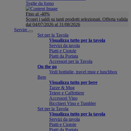
Teglie da forno
Fino al -40%
Scopri i saldi su tanti prodotti selezionati. Offerta valida
dal 04/07/2026 al 31/08/2026
Servire
Set per la Tavola
Visualizza tutto per la tavola
Servizi da tavola
Piatti e Ciotole
Piatti da Portata
Accessori per la Tavola
On the go
Vedi bottiglie, travel mug e lunchbox
Bere
Visualizza tutto per bere
Tazze & Mug
Teiere e Caffettiere
Accessori Vino
Bicchieri Vino e Tumbler
Set per la Tavola
Visualizza tutto per la tavola
Servizi da tavola
Piatti e Ciotole
Piatti da Portata