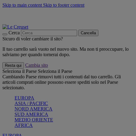
Skip to main content
Skip to footer content
📣 SALDI fino al -40%:
COMPRA
Grigliate, picnic, crea la tua estate con Le Creuset
COMPRA
Paga in 3 rate con Scalapay
Cerca
Cancella
Sicuro di voler cambiare il sito?
Il tuo carrello sarà vuoto nel nuovo sito. Ma non ti preoccupare, lo
salviamo per quando tornerai dopo.
Cambia sito
Resta qui
Seleziona il Paese
Seleziona il Paese
Cambiando Paese rimuovi tutti i contenuti dal tuo carrello. Gli
articoli comprati online possono essere spediti solo nel Paese
selezionato.
EUROPA
ASIA / PACIFIC
NORD AMERICA
SUD AMERICA
MEDIO ORIENTE
AFRICA
EUROPA