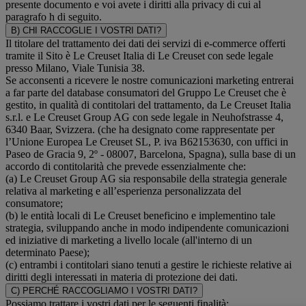
presente documento e voi avete i diritti alla privacy di cui al
paragrafo h di seguito.
B) CHI RACCOGLIE I VOSTRI DATI?
Il titolare del trattamento dei dati dei servizi di e-commerce offerti
tramite il Sito è Le Creuset Italia di Le Creuset con sede legale
presso Milano, Viale Tunisia 38.
Se acconsenti a ricevere le nostre comunicazioni marketing entrerai
a far parte del database consumatori del Gruppo Le Creuset che è
gestito, in qualità di contitolari del trattamento, da Le Creuset Italia
s.r.l. e Le Creuset Group AG con sede legale in Neuhofstrasse 4,
6340 Baar, Svizzera. (che ha designato come rappresentate per
l’Unione Europea Le Creuset SL, P. iva B62153630, con uffici in
Paseo de Gracia 9, 2º - 08007, Barcelona, Spagna), sulla base di un
accordo di contitolarità che prevede essenzialmente che:
(a) Le Creuset Group AG sia responsabile della strategia generale
relativa al marketing e all’esperienza personalizzata del
consumatore;
(b) le entità locali di Le Creuset beneficino e implementino tale
strategia, sviluppando anche in modo indipendente comunicazioni
ed iniziative di marketing a livello locale (all'interno di un
determinato Paese);
(c) entrambi i contitolari siano tenuti a gestire le richieste relative ai
diritti degli interessati in materia di protezione dei dati.
C) PERCHÉ RACCOGLIAMO I VOSTRI DATI?
Possiamo trattare i vostri dati per le seguenti finalità: