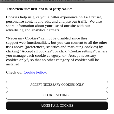
This website uses first- and third-party cookies
i. PER ADEMPIERE A NOSTRI OBBLIGHI LEGALI
Potremmo essere tenuti a trattare alcuni dati che vi riguardano
Cookies help us give you a better experience on Le Creuset,
per adempiere a nostri obblighi legali e ad altri obblighi
personalise content and ads, and analyse our traffic. We also
share information about your use of our site with our
derivanti da istruzioni ricevute da parte di autorità.
advertising and analytics partners.
ii. PER CREARE UN NUOVO ACCOUNT LE CREUSET
“Necessary Cookies” cannot be disabled since they
Utilizzeremo i vostri dati per creare un account Le Creuset
support web functionalities, but you can consent to all the other
che vi darà accesso a una serie di vantaggi riservati agli utenti
uses above (preferences, statistics and marketing cookies) by
registrati per usufruire al meglio dei nostri servizi, quali, un
clicking “Accept all cookies”, or click “Cookie settings”, where
checkout più rapido, la possibilità di salvare più indirizzi di
you manage each cookie category, or “Accept necessary
spedizione, visualizzare e monitorare ordini. Tale attività di
cookies only”, so that no other category of cookies will be
trattamento è basata sull’adempimento contrattuale di tali
installed.
servizi.
Check our
Cookie Policy
.
iii. PER GESTIRE VOSTRI ORDINI E FORNIRVI
NOSTRI PRODOTTI, SERVIZI E ASSISTENZA
ACCEPT NECESSARY COOKIES ONLY
Utilizzeremo i vostri dati per gestire il rapporto contrattuale
con voi, i vostri acquisti di prodotti sul Sito e/o nei nostri
negozi Le Creuset, il vostro utilizzo del Sito, qualsiasi
COOKIE SETTINGS
successiva assistenza post-vendita o la vostra aderenza a
concorsi. Potremmo essere tenuti a trattare alcuni dati che vi
ACCEPT ALL COOKIES
riguardano per nostri scopi amministrativi correlati al rapporto
contrattuale con voi, ivi compreso per fini di contabilità,