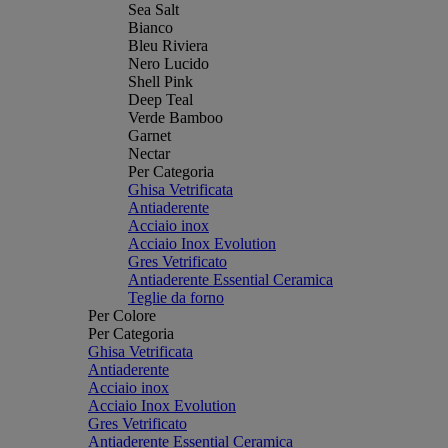
Sea Salt
Bianco
Bleu Riviera
Nero Lucido
Shell Pink
Deep Teal
Verde Bamboo
Garnet
Nectar
Per Categoria
Ghisa Vetrificata
Antiaderente
Acciaio inox
Acciaio Inox Evolution
Gres Vetrificato
Antiaderente Essential Ceramica
Teglie da forno
Per Colore
Per Categoria
Ghisa Vetrificata
Antiaderente
Acciaio inox
Acciaio Inox Evolution
Gres Vetrificato
Antiaderente Essential Ceramica