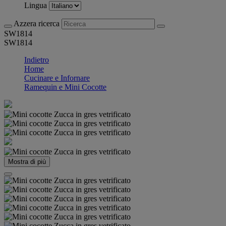
Lingua
Azzera ricerca
SW1814
SW1814
Indietro
Home
Cucinare e Infornare
Ramequin e Mini Cocotte
Mostra di più