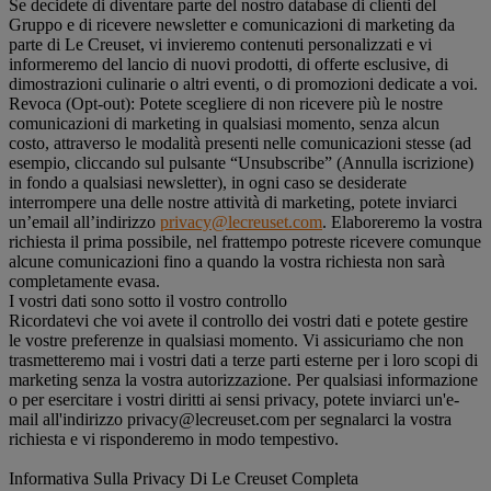
Se decidete di diventare parte del nostro database di clienti del
Gruppo e di ricevere newsletter e comunicazioni di marketing da
parte di Le Creuset, vi invieremo contenuti personalizzati e vi
informeremo del lancio di nuovi prodotti, di offerte esclusive, di
dimostrazioni culinarie o altri eventi, o di promozioni dedicate a voi.
Revoca (Opt-out): Potete scegliere di non ricevere più le nostre
comunicazioni di marketing in qualsiasi momento, senza alcun
costo, attraverso le modalità presenti nelle comunicazioni stesse (ad
esempio, cliccando sul pulsante “Unsubscribe” (Annulla iscrizione)
in fondo a qualsiasi newsletter), in ogni caso se desiderate
interrompere una delle nostre attività di marketing, potete inviarci
un’email all’indirizzo
privacy@lecreuset.com
. Elaboreremo la vostra
richiesta il prima possibile, nel frattempo potreste ricevere comunque
alcune comunicazioni fino a quando la vostra richiesta non sarà
completamente evasa.
I vostri dati sono sotto il vostro controllo
Ricordatevi che voi avete il controllo dei vostri dati e potete gestire
le vostre preferenze in qualsiasi momento. Vi assicuriamo che non
trasmetteremo mai i vostri dati a terze parti esterne per i loro scopi di
marketing senza la vostra autorizzazione. Per qualsiasi informazione
o per esercitare i vostri diritti ai sensi privacy, potete inviarci un'e-
mail all'indirizzo privacy@lecreuset.com per segnalarci la vostra
richiesta e vi risponderemo in modo tempestivo.
Informativa Sulla Privacy Di Le Creuset Completa