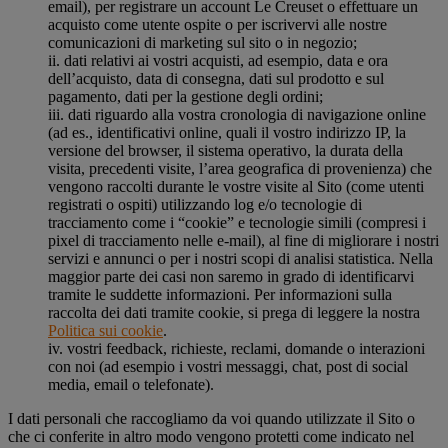
email), per registrare un account Le Creuset o effettuare un
acquisto come utente ospite o per iscrivervi alle nostre
comunicazioni di marketing sul sito o in negozio;
ii. dati relativi ai vostri acquisti, ad esempio, data e ora
dell’acquisto, data di consegna, dati sul prodotto e sul
pagamento, dati per la gestione degli ordini;
iii. dati riguardo alla vostra cronologia di navigazione online
(ad es., identificativi online, quali il vostro indirizzo IP, la
versione del browser, il sistema operativo, la durata della
visita, precedenti visite, l’area geografica di provenienza) che
vengono raccolti durante le vostre visite al Sito (come utenti
registrati o ospiti) utilizzando log e/o tecnologie di
tracciamento come i “cookie” e tecnologie simili (compresi i
pixel di tracciamento nelle e-mail), al fine di migliorare i nostri
servizi e annunci o per i nostri scopi di analisi statistica. Nella
maggior parte dei casi non saremo in grado di identificarvi
tramite le suddette informazioni. Per informazioni sulla
raccolta dei dati tramite cookie, si prega di leggere la nostra
Politica sui cookie
.
iv. vostri feedback, richieste, reclami, domande o interazioni
con noi (ad esempio i vostri messaggi, chat, post di social
media, email o telefonate).
I dati personali che raccogliamo da voi quando utilizzate il Sito o
che ci conferite in altro modo vengono protetti come indicato nel