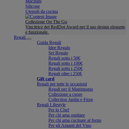
Macinini
Silicone
Utensili da cucina
Collezione On The Go
Vincitrice del RedDot Award per il suo design elegante
e funzionale.
Regali
Guida Regali
Idee Regalo
Set Regalo
Regali sotto i 50€
Regali sotto i 100€
Regali sotto i 250€
Regali oltre i 250€
Gift card
Regali per tutte le occasioni
Regali per il Matrimonio
Collezione a cuore
Collection Jardin e Fiore
Regali Lifestyle
Per lo Chef
Per chi ama ospitare
Per chi ama cucinare al forno
Per gli Amanti del Vino