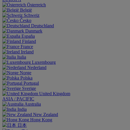
Österreich
België
Schweiz
Česko
Deutschland
Danmark
España
Finland
France
Ireland
Italia
Luxembourg
Nederland
Norge
Polska
Portugal
Sverige
United Kingdom
ASIA / PACIFIC
Australia
India
New Zealand
Hong Kong
日本