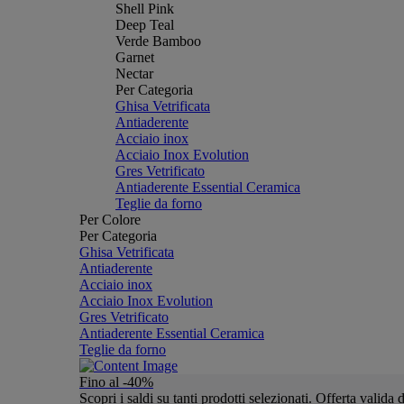
Shell Pink
Deep Teal
Verde Bamboo
Garnet
Nectar
Per Categoria
Ghisa Vetrificata
Antiaderente
Acciaio inox
Acciaio Inox Evolution
Gres Vetrificato
Antiaderente Essential Ceramica
Teglie da forno
Per Colore
Per Categoria
Ghisa Vetrificata
Antiaderente
Acciaio inox
Acciaio Inox Evolution
Gres Vetrificato
Antiaderente Essential Ceramica
Teglie da forno
Fino al -40%
Scopri i saldi su tanti prodotti selezionati. Offerta valid