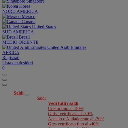
Singapore
Korea
NORD AMERICA
México
Canada
United States
SUD AMERICA
Brazil
MEDIO ORIENTE
United Arab Emirates
AFRICA
Registrati
Lista dei desideri
0
Saldi
Saldi
Vedi tutti i saldi
Cream fino al -40%
Ghisa vetrificata al -30%
Acciaio e Antiaderente al -30%
Gres vetrificato fino al -40%