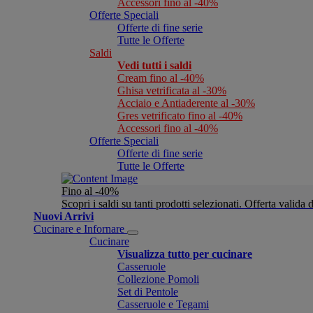
Accessori fino al -40%
Offerte Speciali
Offerte di fine serie
Tutte le Offerte
Saldi
Vedi tutti i saldi
Cream fino al -40%
Ghisa vetrificata al -30%
Acciaio e Antiaderente al -30%
Gres vetrificato fino al -40%
Accessori fino al -40%
Offerte Speciali
Offerte di fine serie
Tutte le Offerte
Fino al -40%
Scopri i saldi su tanti prodotti selezionati. Offerta valid
Nuovi Arrivi
Cucinare e Infornare
Cucinare
Visualizza tutto per cucinare
Casseruole
Collezione Pomoli
Set di Pentole
Casseruole e Tegami