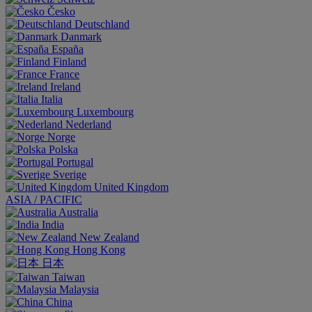
Česko
Deutschland
Danmark
España
Finland
France
Ireland
Italia
Luxembourg
Nederland
Norge
Polska
Portugal
Sverige
United Kingdom
ASIA / PACIFIC
Australia
India
New Zealand
Hong Kong
日本
Taiwan
Malaysia
China