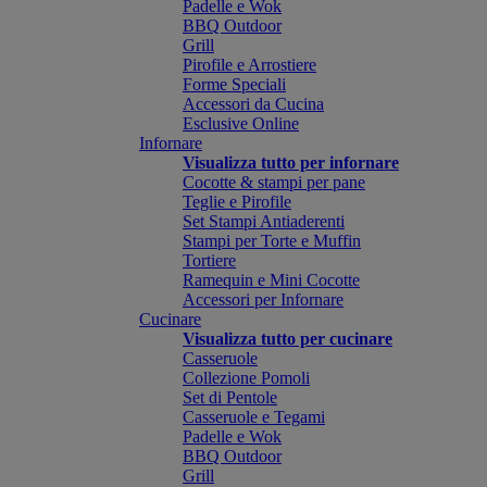
Padelle e Wok
BBQ Outdoor
Grill
Pirofile e Arrostiere
Forme Speciali
Accessori da Cucina
Esclusive Online
Infornare
Visualizza tutto per infornare
Cocotte & stampi per pane
Teglie e Pirofile
Set Stampi Antiaderenti
Stampi per Torte e Muffin
Tortiere
Ramequin e Mini Cocotte
Accessori per Infornare
Cucinare
Visualizza tutto per cucinare
Casseruole
Collezione Pomoli
Set di Pentole
Casseruole e Tegami
Padelle e Wok
BBQ Outdoor
Grill