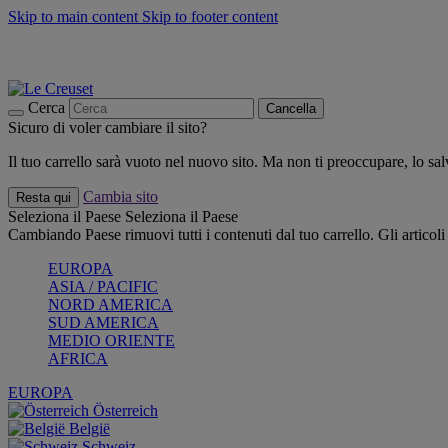
Skip to main content
Skip to footer content
📣 SALDI fino al -40%:
COMPRA
Grigliate, picnic, crea la tua estate con Le Creuset
COMPRA
Paga in 3 rate con Scalapay
Cerca
Cancella
Sicuro di voler cambiare il sito?
Il tuo carrello sarà vuoto nel nuovo sito. Ma non ti preoccupare, lo s
Cambia sito
Resta qui
Seleziona il Paese
Seleziona il Paese
Cambiando Paese rimuovi tutti i contenuti dal tuo carrello. Gli articol
EUROPA
ASIA / PACIFIC
NORD AMERICA
SUD AMERICA
MEDIO ORIENTE
AFRICA
EUROPA
Österreich
België
Schweiz