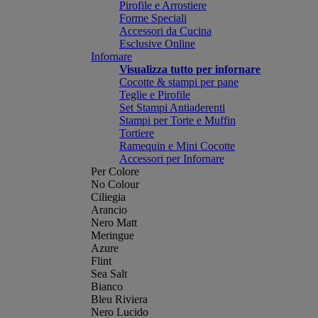
Pirofile e Arrostiere
Forme Speciali
Accessori da Cucina
Esclusive Online
Infornare
Visualizza tutto per infornare
Cocotte & stampi per pane
Teglie e Pirofile
Set Stampi Antiaderenti
Stampi per Torte e Muffin
Tortiere
Ramequin e Mini Cocotte
Accessori per Infornare
Per Colore
No Colour
Ciliegia
Arancio
Nero Matt
Meringue
Azure
Flint
Sea Salt
Bianco
Bleu Riviera
Nero Lucido