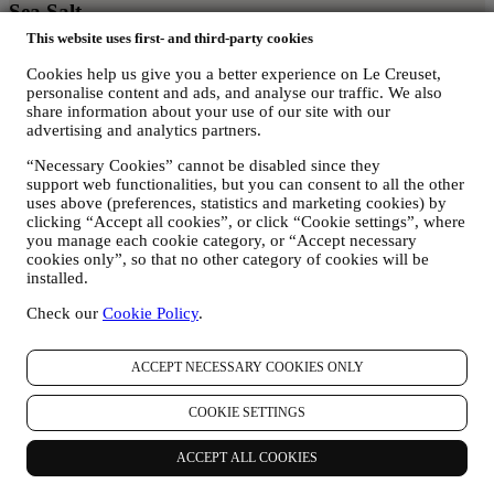
Sea Salt
This website uses first- and third-party cookies
Ispirato al minerale più prezioso del mare, Sea Salt rappresenta un
pizzico di sapore pronto ad arricchire qualsiasi arredamento con la
Cookies help us give you a better experience on Le Creuset,
personalise content and ads, and analyse our traffic. We also
sua delicatezza e il suo stile. Lascia che sprigioni la sua personalità
share information about your use of our site with our
abbinato a colori più neutri o attenui le tonalità più audaci. Questo
advertising and analytics partners.
colore aggiunge un tocco di classe in tutte le cucine, rimanendo
sempre moderno anche gli anni a venire.
“Necessary Cookies” cannot be disabled since they
support web functionalities, but you can consent to all the other
compra prodotti Sea Salt
uses above (preferences, statistics and marketing cookies) by
Lasciati ispirare da Sea Salt
clicking “Accept all cookies”, or click “Cookie settings”, where
I più acquistati in Sea Salt
you manage each cookie category, or “Accept necessary
cookies only”, so that no other category of cookies will be
Compra ghisa vetrificata
installed.
Compra tutto per infornare
Check our
Cookie Policy
.
Compra tutto per la tavola
ACCEPT NECESSARY COOKIES ONLY
Compra accessori per la cucina
COOKIE SETTINGS
Pesca
ACCEPT ALL COOKIES