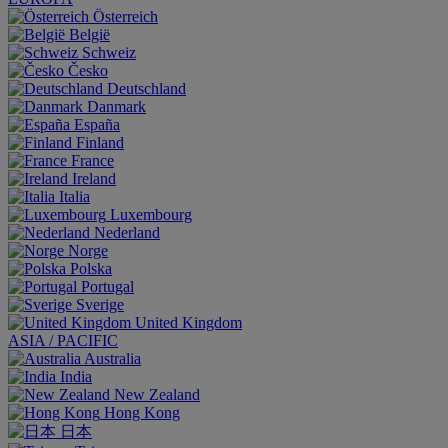
Österreich
België
Schweiz
Česko
Deutschland
Danmark
España
Finland
France
Ireland
Italia
Luxembourg
Nederland
Norge
Polska
Portugal
Sverige
United Kingdom
ASIA / PACIFIC
Australia
India
New Zealand
Hong Kong
日本