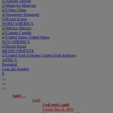
Taiwan
Malaysia
China
Singapore
Korea
NORD AMERICA
México
Canada
United States
SUD AMERICA
Brazil
MEDIO ORIENTE
United Arab Emirates
AFRICA
Registrati
Lista dei desideri
0
Saldi
Saldi
Vedi tutti i saldi
Cream fino al -40%