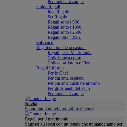
Per amici a 4 zampe
Guida Regali
Idee Regalo
Set Regalo
Regali sotto i 50€
Regali sotto i 100€
Regali sotto i 250€
Regali oltre i 250€
Gift card
Regali per tutte le occasioni
Regali per il Matrimonio
Collezione a cuore
Collection Jardin e Fiore
Regali Lifestyle
Per lo Chef
Per chi ama ospitare
Per chi ama cucinare al forno
Per gli Amanti del Vino
Per amici a 4 zampe
Novità
Scopri tutti i nuovi prodotti Le Creuset
Regali per il matrimonio
Stupisci gli sposi con un regalo che tramanderanno per