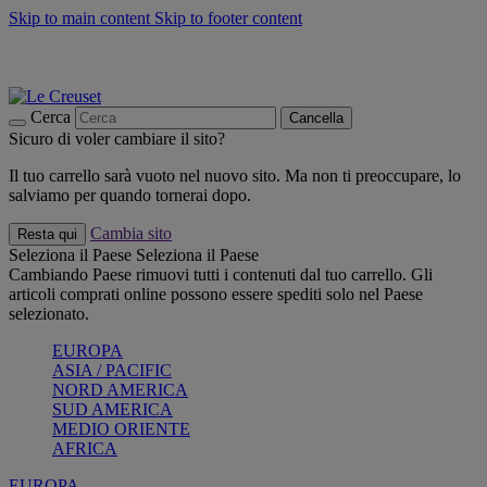
Skip to main content
Skip to footer content
📣 SALDI fino al -40%:
COMPRA
Grigliate, picnic, crea la tua estate con Le Creuset
COMPRA
Paga in 3 rate con Scalapay
Cerca
Cancella
Sicuro di voler cambiare il sito?
Il tuo carrello sarà vuoto nel nuovo sito. Ma non ti preoccupare, lo
salviamo per quando tornerai dopo.
Cambia sito
Resta qui
Seleziona il Paese
Seleziona il Paese
Cambiando Paese rimuovi tutti i contenuti dal tuo carrello. Gli
articoli comprati online possono essere spediti solo nel Paese
selezionato.
EUROPA
ASIA / PACIFIC
NORD AMERICA
SUD AMERICA
MEDIO ORIENTE
AFRICA
EUROPA