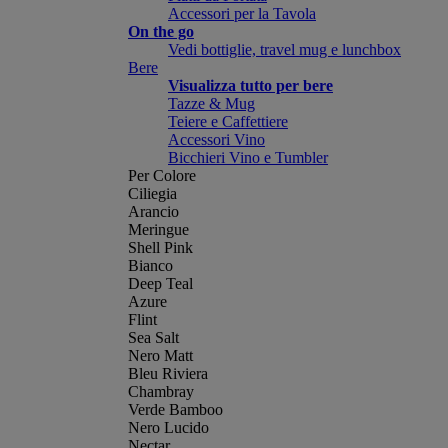
Accessori per la Tavola
On the go
Vedi bottiglie, travel mug e lunchbox
Bere
Visualizza tutto per bere
Tazze & Mug
Teiere e Caffettiere
Accessori Vino
Bicchieri Vino e Tumbler
Per Colore
Ciliegia
Arancio
Meringue
Shell Pink
Bianco
Deep Teal
Azure
Flint
Sea Salt
Nero Matt
Bleu Riviera
Chambray
Verde Bamboo
Nero Lucido
Nectar