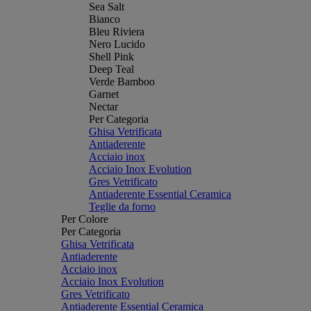
Sea Salt
Bianco
Bleu Riviera
Nero Lucido
Shell Pink
Deep Teal
Verde Bamboo
Garnet
Nectar
Per Categoria
Ghisa Vetrificata
Antiaderente
Acciaio inox
Acciaio Inox Evolution
Gres Vetrificato
Antiaderente Essential Ceramica
Teglie da forno
Per Colore
Per Categoria
Ghisa Vetrificata
Antiaderente
Acciaio inox
Acciaio Inox Evolution
Gres Vetrificato
Antiaderente Essential Ceramica