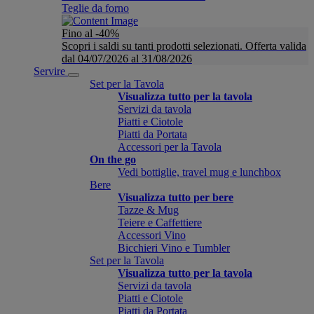
Teglie da forno
Fino al -40%
Scopri i saldi su tanti prodotti selezionati. Offerta valida
dal 04/07/2026 al 31/08/2026
Servire
Set per la Tavola
Visualizza tutto per la tavola
Servizi da tavola
Piatti e Ciotole
Piatti da Portata
Accessori per la Tavola
On the go
Vedi bottiglie, travel mug e lunchbox
Bere
Visualizza tutto per bere
Tazze & Mug
Teiere e Caffettiere
Accessori Vino
Bicchieri Vino e Tumbler
Set per la Tavola
Visualizza tutto per la tavola
Servizi da tavola
Piatti e Ciotole
Piatti da Portata