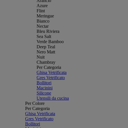
Arancio
Azure
Flint
Meringue
Bianco
Nectar
Bleu Riviera
Sea Salt
Verde Bamboo
Deep Teal
Nero Matt
Nuit
Chambray
Per Categoria
Ghisa Vetrificata
Gres Vetrificato
Bollitori
Macinini
Silicone
Utensili da cucina
Per Colore
Per Categoria
Ghisa Vetrificata
Gres Vetrificato
Bollitori