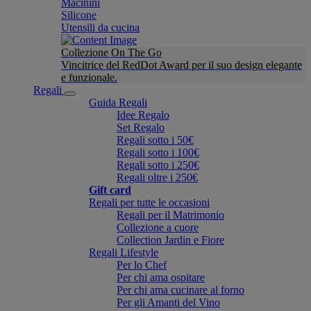
Macinini
Silicone
Utensili da cucina
Collezione On The Go
Vincitrice del RedDot Award per il suo design elegante
e funzionale.
Regali
Guida Regali
Idee Regalo
Set Regalo
Regali sotto i 50€
Regali sotto i 100€
Regali sotto i 250€
Regali oltre i 250€
Gift card
Regali per tutte le occasioni
Regali per il Matrimonio
Collezione a cuore
Collection Jardin e Fiore
Regali Lifestyle
Per lo Chef
Per chi ama ospitare
Per chi ama cucinare al forno
Per gli Amanti del Vino