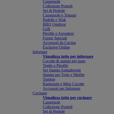
Casseruole
Collezione Pomoli
Set di Pentole
Casseruole e Tegami
Padelle e Wok
BBQ Outdoor
Grill
Pirofile e Arrostiere
Forme Speciali
Accessori da Cucina
Esclusive Online
Infornare
Visualizza tutto per infornare
Cocotte & stampi per pane
Teglie e Pirofile
Set Stampi Antiaderenti
Stampi per Torte e Muffin
Tortiere
Ramequin e Mini Cocotte
Accessori per Infornare
Cucinare
Visualizza tutto per cucinare
Casseruole
Collezione Pomoli
Set di Pentole