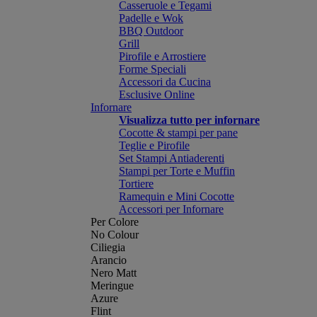
Casseruole e Tegami
Padelle e Wok
BBQ Outdoor
Grill
Pirofile e Arrostiere
Forme Speciali
Accessori da Cucina
Esclusive Online
Infornare
Visualizza tutto per infornare
Cocotte & stampi per pane
Teglie e Pirofile
Set Stampi Antiaderenti
Stampi per Torte e Muffin
Tortiere
Ramequin e Mini Cocotte
Accessori per Infornare
Per Colore
No Colour
Ciliegia
Arancio
Nero Matt
Meringue
Azure
Flint