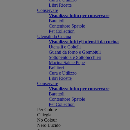
Libri Ricette
Conservare
Visualizza tutto per conservare
Barattoli
Contenitore Spatole
Pet Collection
Utensili da Cucina
Visualizza tutti gli utensili da cucina
Utensili e Coltelli
Guanti da forno e Grembiuli
Sottopentola e Sottobicchieri
Macina Sale e Pepe
Bollitori
Cura e Utilizzo
Libri Ricette
Conservare
Visualizza tutto per conservare
Barattoli
Contenitore Spatole
Pet Collection
Per Colore
Ciliegia
No Colour
Nero Lucido