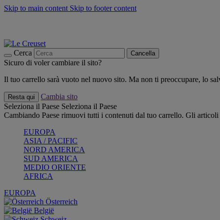
Skip to main content
Skip to footer content
📣 SALDI fino al -40%:
COMPRA
Grigliate, picnic, crea la tua estate con Le Creuset
COMPRA
Paga in 3 rate con Scalapay
Cerca
Cancella
Sicuro di voler cambiare il sito?
Il tuo carrello sarà vuoto nel nuovo sito. Ma non ti preoccupare, lo s
Cambia sito
Resta qui
Seleziona il Paese
Seleziona il Paese
Cambiando Paese rimuovi tutti i contenuti dal tuo carrello. Gli articol
EUROPA
ASIA / PACIFIC
NORD AMERICA
SUD AMERICA
MEDIO ORIENTE
AFRICA
EUROPA
Österreich
België
Schweiz