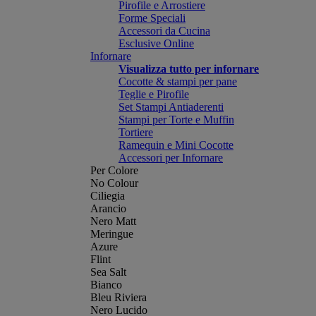
Pirofile e Arrostiere
Forme Speciali
Accessori da Cucina
Esclusive Online
Infornare
Visualizza tutto per infornare
Cocotte & stampi per pane
Teglie e Pirofile
Set Stampi Antiaderenti
Stampi per Torte e Muffin
Tortiere
Ramequin e Mini Cocotte
Accessori per Infornare
Per Colore
No Colour
Ciliegia
Arancio
Nero Matt
Meringue
Azure
Flint
Sea Salt
Bianco
Bleu Riviera
Nero Lucido