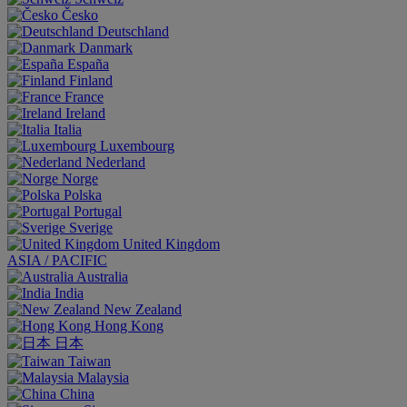
Česko
Deutschland
Danmark
España
Finland
France
Ireland
Italia
Luxembourg
Nederland
Norge
Polska
Portugal
Sverige
United Kingdom
ASIA / PACIFIC
Australia
India
New Zealand
Hong Kong
日本
Taiwan
Malaysia
China