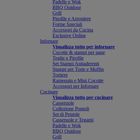
Padelle e Wok
BBQ Outdoor
Grill
Pirofile e Arrostiere
Forme Speciali
Accessori da Cucina
Esclusive Online
Infornare
Visualizza tutto per infornare
Cocotte & stampi per pane
Teglie e Pirofile
Set Stampi Antiaderenti
Stampi per Torte e Muffin
Tortiere
Ramequin e Mini Cocotte
Accessori per Infornare
Cucinare
Visualizza tutto per cucinare
Casseruole
Collezione Pomoli
Set di Pentole
Casseruole e Tegami
Padelle e Wok
BBQ Outdoor
Grill