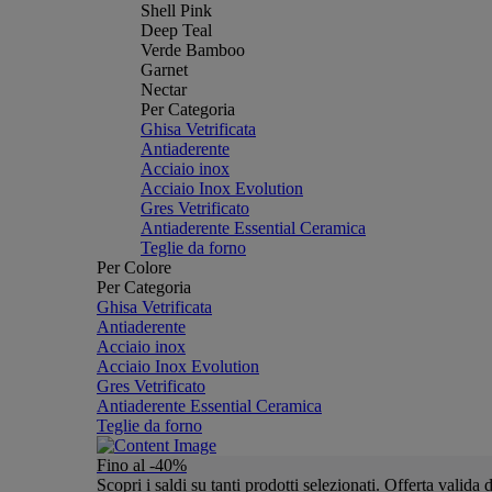
Shell Pink
Deep Teal
Verde Bamboo
Garnet
Nectar
Per Categoria
Ghisa Vetrificata
Antiaderente
Acciaio inox
Acciaio Inox Evolution
Gres Vetrificato
Antiaderente Essential Ceramica
Teglie da forno
Per Colore
Per Categoria
Ghisa Vetrificata
Antiaderente
Acciaio inox
Acciaio Inox Evolution
Gres Vetrificato
Antiaderente Essential Ceramica
Teglie da forno
Fino al -40%
Scopri i saldi su tanti prodotti selezionati. Offerta valid