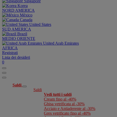
Singapore
Korea
NORD AMERICA
México
Canada
United States
SUD AMERICA
Brazil
MEDIO ORIENTE
United Arab Emirates
AFRICA
Registrati
Lista dei desideri
0
Saldi
Saldi
Vedi tutti i saldi
Cream fino al -40%
Ghisa vetrificata al -30%
Acciaio e Antiaderente al -30%
Gres vetrificato fino al -40%