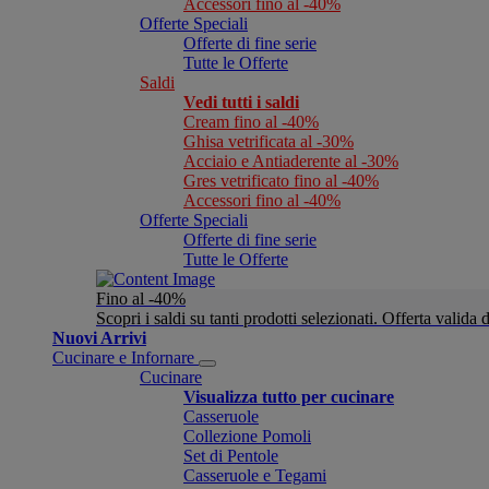
Accessori fino al -40%
Offerte Speciali
Offerte di fine serie
Tutte le Offerte
Saldi
Vedi tutti i saldi
Cream fino al -40%
Ghisa vetrificata al -30%
Acciaio e Antiaderente al -30%
Gres vetrificato fino al -40%
Accessori fino al -40%
Offerte Speciali
Offerte di fine serie
Tutte le Offerte
Fino al -40%
Scopri i saldi su tanti prodotti selezionati. Offerta valid
Nuovi Arrivi
Cucinare e Infornare
Cucinare
Visualizza tutto per cucinare
Casseruole
Collezione Pomoli
Set di Pentole
Casseruole e Tegami