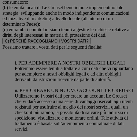
consumatore;
(b) le entità locali di Le Creuset beneficino e implementino tale
strategia, sviluppando anche in modo indipendente comunicazioni
ed iniziative di marketing a livello locale (all'interno di un
determinato Paese);
(c) entrambi i contitolari siano tenuti a gestire le richieste relative ai
diritti degli interessati in materia di protezione dei dati.
C) PERCHÉ RACCOGLIAMO I VOSTRI DATI?
Possiamo trattare i vostri dati per le seguenti finalità:
i. PER ADEMPIERE A NOSTRI OBBLIGHI LEGALI
Potremmo essere tenuti a trattare alcuni dati che vi riguardano
per adempiere a nostri obblighi legali e ad altri obblighi
derivanti da istruzioni ricevute da parte di autorità.
ii. PER CREARE UN NUOVO ACCOUNT LE CREUSET
Utilizzeremo i vostri dati per creare un account Le Creuset
che vi darà accesso a una serie di vantaggi riservati agli utenti
registrati per usufruire al meglio dei nostri servizi, quali, un
checkout più rapido, la possibilità di salvare più indirizzi di
spedizione, visualizzare e monitorare ordini. Tale attività di
trattamento è basata sull’adempimento contrattuale di tali
servizi.