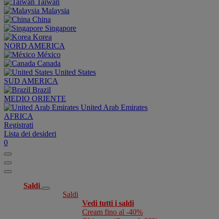
Taiwan
Malaysia
China
Singapore
Korea
NORD AMERICA
México
Canada
United States
SUD AMERICA
Brazil
MEDIO ORIENTE
United Arab Emirates
AFRICA
Registrati
Lista dei desideri
0
Saldi
Saldi
Vedi tutti i saldi
Cream fino al -40%