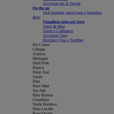
Accessori per la Tavola
On the go
Vedi bottiglie, travel mug e lunchbox
Bere
Visualizza tutto per bere
Tazze & Mug
Teiere e Caffettiere
Accessori Vino
Bicchieri Vino e Tumbler
Per Colore
Ciliegia
Arancio
Meringue
Shell Pink
Bianco
Deep Teal
Azure
Flint
Nero Matt
Sea Salt
Bleu Riviera
Chambray
Verde Bamboo
Nero Lucido
Rose Quartz