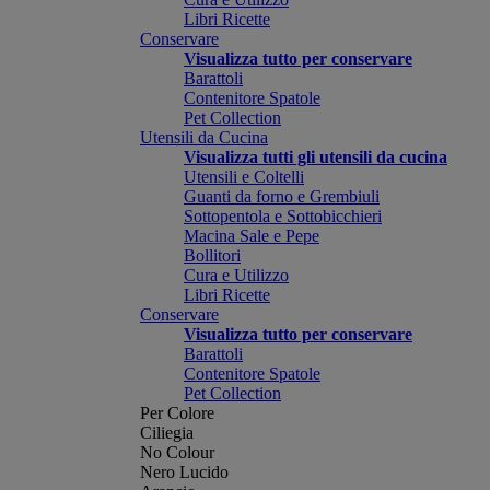
Libri Ricette
Conservare
Visualizza tutto per conservare
Barattoli
Contenitore Spatole
Pet Collection
Utensili da Cucina
Visualizza tutti gli utensili da cucina
Utensili e Coltelli
Guanti da forno e Grembiuli
Sottopentola e Sottobicchieri
Macina Sale e Pepe
Bollitori
Cura e Utilizzo
Libri Ricette
Conservare
Visualizza tutto per conservare
Barattoli
Contenitore Spatole
Pet Collection
Per Colore
Ciliegia
No Colour
Nero Lucido