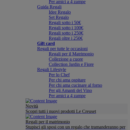
Per amici a 4 zampe
Guida Regali
Idee Regalo
Set Regalo
Regali sotto i 50€
Regali sotto i 100€
Regali sotto i 250€
Regali oltre i 250€
Gift card
Regali per tutte le occasioni
Regali per il Matrimonio
Collezione a cuore
Collection Jardin e Fiore
Regali Lifestyle
Per lo Chef
Per chi ama ospitare
Per chi ama cucinare al forno
Per gli Amanti del Vino
Per amici a 4 zampe
Novità
Scopri tutti i nuovi prodotti Le Creuset
Regali per il matrimonio
Stupisci gli sposi con un regalo che tramanderanno per