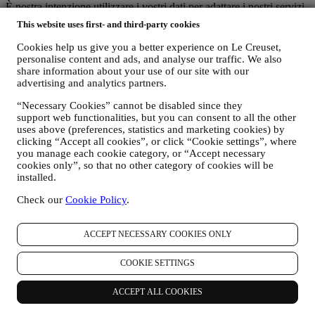
È nostra intenzione utilizzare i vostri dati per adattare i nostri servizi
e le nostre offerte alle vostre esigenze e preferenze allo scopo di
This website uses first- and third-party cookies
fornirvi un’esperienza consumatore Le Creuset personalizzata.
Svolgere questa attività analizzando le vostre abitudini o interessi, ad
Cookies help us give you a better experience on Le Creuset,
esempio, in relazione ai prodotti più visti, la vostra interazione con
personalise content and ads, and analyse our traffic. We also
noi sui social media, quali pagine del nostro sito visitate, quali
share information about your use of our site with our
contenuti delle nostre offerte leggete, ecc. A tal fine ci serviremo
advertising and analytics partners.
principalmente di cookie e tecnologie simili (compresi i pixel di
“Necessary Cookies” cannot be disabled since they
tracciamento nelle e-mail), anche in combinazione con i vostri dati e
support web functionalities, but you can consent to all the other
le vostre preferenze raccolte una volta che vi siete iscritti alle nostre
uses above (preferences, statistics and marketing cookies) by
comunicazioni di marketing personalizzate. Utilizzeremo tali
clicking “Accept all cookies”, or click “Cookie settings”, where
informazioni per gestire la nostra pubblicità su altri siti, concedere
you manage each cookie category, or “Accept necessary
l’accesso a contenuti specifici, personalizzare i contenuti o le offerte
cookies only”, so that no other category of cookies will be
che visualizzate sul Sito o, se avete acconsentito a ricevere le nostre
installed.
comunicazioni di marketing, per inviarvi messaggi pertinenti che
pensiamo possano essere rilevanti alle vostre aree di interesse. Non
Check our
Cookie Policy
.
sono contemplate altre finalità.
L’uso dei cookie è soggetto al vostro consenso. Se non desiderate
che tali informazioni vengano utilizzate per fornirvi annunci,
ACCEPT NECESSARY COOKIES ONLY
contenuti o messaggi basati sugli interessi, potete limitare l’utilizzo
delle informazioni riguardo alle vostre azioni online gestendo
COOKIE SETTINGS
l’impostazione dei cookie (tuttavia, dovete tenere conto che alcuni
cookie sono necessari per l’utilizzo del Sito). Siete pregati di
ACCEPT ALL COOKIES
osservare che ciò non interromperà la ricezione di pubblicità in
generale. Continuerete a ricevere annunci, offerte o messaggi