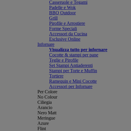
Casseruole e Tegami
Padelle e Wok
BBQ Outdoor
Grill
Pirofile e Arrostiere
Forme Speciali
Accessori da Cucina
Esclusive Online
Infornare
Visualizza tutto per infornare
Cocotte & stampi per pane
Teglie e Pirofile
Set Stampi Antiaderenti
Stampi per Torte e Muffin
Tortiere
Ramequin e Mini Cocotte
Accessori per Infornare
Per Colore
No Colour
Ciliegia
Arancio
Nero Matt
Meringue
Azure
Flint