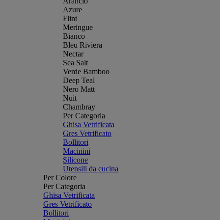
Arancio
Azure
Flint
Meringue
Bianco
Bleu Riviera
Nectar
Sea Salt
Verde Bamboo
Deep Teal
Nero Matt
Nuit
Chambray
Per Categoria
Ghisa Vetrificata
Gres Vetrificato
Bollitori
Macinini
Silicone
Utensili da cucina
Per Colore
Per Categoria
Ghisa Vetrificata
Gres Vetrificato
Bollitori