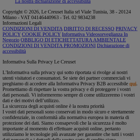
La nostra dichiarazione di accessibilità
Copyright © 2026, Le Creuset Italia srl ​​Viale Tunisia, 38 - 20124
Milano - VAT 04146440963 - Tel. 02 9834238
Informazioni Legali
CONDIZIONI DI VENDITA
DIRITTO DI RECESSO
PRIVACY
POLICY
COOKIE POLICY
Informativa Videosorveglianza In
Negozio
OBBLIGO DI ETICHETTATURA AMBIENTALE
CONDIZIONI DI VENDITA PROMOZIONI
Dichiarazione di
accessibilità
Informativa Sulla Privacy Le Creuset
L'Informativa sulla privacy qui sotto riportata si rivolge ai nostri
utenti visitatori e consumatori. Se siete dei partner commerciali vi
preghiamo di accedere alla Informativa Privacy B2B accessibile
qui
.
Promettiamo di rispettare la vostra privacy e di proteggere i vostri
dati personali. Vi informeremo sempre di come utilizzeremo i vostri
dati e dei motivi dell’utilizzo.
La sicurezza degli acquisti online è la nostra priorità
I vostri dati personali sono conservati in modo sicuro e strettamente
confidenziale, in conformità alla normativa europea in materia di
protezione dei dati. Siamo consapevoli che la sicurezza è molto
importante al momento di effettuare acquisti online, pertanto
utilizziamo le tecnologie più avanzate per garantire che tutti i vostri
dati personali e i dettagli della vostra carta di credito siano