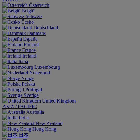
Österreich
België
Schweiz
Česko
Deutschland
Danmark
España
Finland
France
Ireland
Italia
Luxembourg
Nederland
Norge
Polska
Portugal
Sverige
United Kingdom
ASIA / PACIFIC
Australia
India
New Zealand
Hong Kong
日本