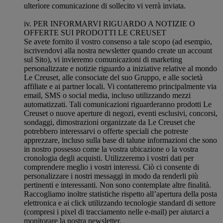
ulteriore comunicazione di sollecito vi verrà inviata.
iv. PER INFORMARVI RIGUARDO A NOTIZIE O
OFFERTE SUI PRODOTTI LE CREUSET
Se avete fornito il vostro consenso a tale scopo (ad esempio,
iscrivendovi alla nostra newsletter quando create un account
sul Sito), vi invieremo comunicazioni di marketing
personalizzate e notizie riguardo a iniziative relative al mondo
Le Creuset, alle consociate del suo Gruppo, e alle società
affiliate e ai partner locali. Vi contatteremo principalmente via
email, SMS o social media, incluso utilizzando mezzi
automatizzati. Tali comunicazioni riguarderanno prodotti Le
Creuset o nuove aperture di negozi, eventi esclusivi, concorsi,
sondaggi, dimostrazioni organizzate da Le Creuset che
potrebbero interessarvi o offerte speciali che potreste
apprezzare, incluso sulla base di talune informazioni che sono
in nostro possesso come la vostra ubicazione o la vostra
cronologia degli acquisti. Utilizzeremo i vostri dati per
comprendere meglio i vostri interessi. Ciò ci consente di
personalizzare i nostri messaggi in modo da renderli più
pertinenti e interessanti. Non sono contemplate altre finalità.
Raccogliamo inoltre statistiche rispetto all’apertura della posta
elettronica e ai click utilizzando tecnologie standard di settore
(compresi i pixel di tracciamento nelle e-mail) per aiutarci a
monitorare la nostra newsletter.