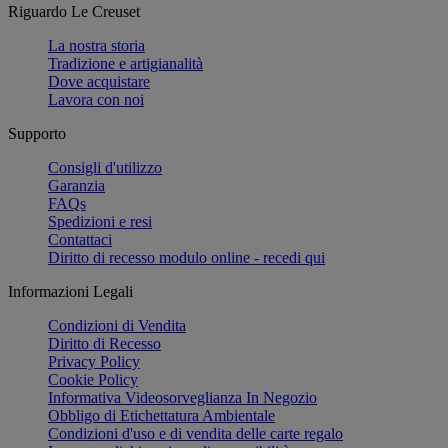
Riguardo Le Creuset
La nostra storia
Tradizione e artigianalità
Dove acquistare
Lavora con noi
Supporto
Consigli d'utilizzo
Garanzia
FAQs
Spedizioni e resi
Contattaci
Diritto di recesso modulo online - recedi qui
Informazioni Legali
Condizioni di Vendita
Diritto di Recesso
Privacy Policy
Cookie Policy
Informativa Videosorveglianza In Negozio
Obbligo di Etichettatura Ambientale
Condizioni d'uso e di vendita delle carte regalo