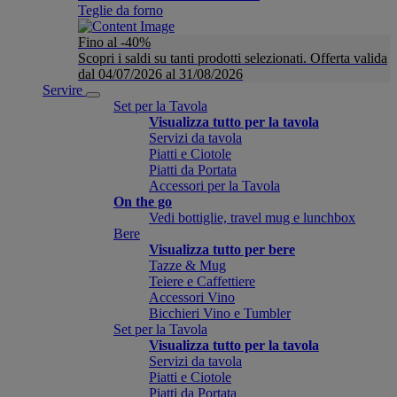
Teglie da forno
Fino al -40%
Scopri i saldi su tanti prodotti selezionati. Offerta valida
dal 04/07/2026 al 31/08/2026
Servire
Set per la Tavola
Visualizza tutto per la tavola
Servizi da tavola
Piatti e Ciotole
Piatti da Portata
Accessori per la Tavola
On the go
Vedi bottiglie, travel mug e lunchbox
Bere
Visualizza tutto per bere
Tazze & Mug
Teiere e Caffettiere
Accessori Vino
Bicchieri Vino e Tumbler
Set per la Tavola
Visualizza tutto per la tavola
Servizi da tavola
Piatti e Ciotole
Piatti da Portata