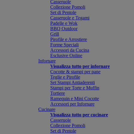
Casseruole
Collezione Pomoli
Set di Pentole
Casseruole e Tegami
Padelle e Wok
BBQ Outdoor
Grill
Pirofile e Arrostiere
Forme Speciali
Accessori da Cucina
Esclusive Online
Infornare
Visualizza tutto per infornare
Cocotte & stampi per pane
Teglie e Pirofile
Set Stampi Antiaderenti
Stampi per Torte e Muffin
Tortiere
Ramequin e Mini Cocotte
Accessori per Infornare
Cucinare
Visualizza tutto per cucinare
Casseruole
Collezione Pomoli
Set di Pentole