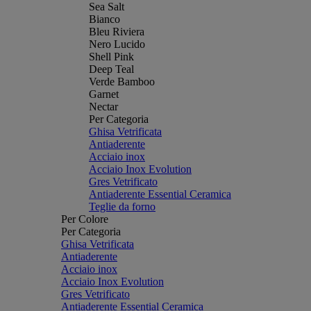
Sea Salt
Bianco
Bleu Riviera
Nero Lucido
Shell Pink
Deep Teal
Verde Bamboo
Garnet
Nectar
Per Categoria
Ghisa Vetrificata
Antiaderente
Acciaio inox
Acciaio Inox Evolution
Gres Vetrificato
Antiaderente Essential Ceramica
Teglie da forno
Per Colore
Per Categoria
Ghisa Vetrificata
Antiaderente
Acciaio inox
Acciaio Inox Evolution
Gres Vetrificato
Antiaderente Essential Ceramica