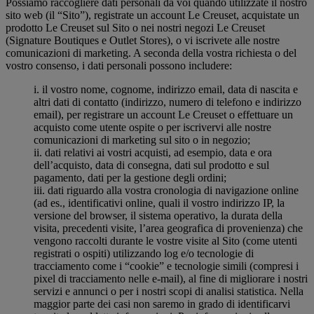
Possiamo raccogliere dati personali da voi quando utilizzate il nostro
sito web (il “Sito”), registrate un account Le Creuset, acquistate un
prodotto Le Creuset sul Sito o nei nostri negozi Le Creuset
(Signature Boutiques e Outlet Stores), o vi iscrivete alle nostre
comunicazioni di marketing. A seconda della vostra richiesta o del
vostro consenso, i dati personali possono includere:
i. il vostro nome, cognome, indirizzo email, data di nascita e
altri dati di contatto (indirizzo, numero di telefono e indirizzo
email), per registrare un account Le Creuset o effettuare un
acquisto come utente ospite o per iscrivervi alle nostre
comunicazioni di marketing sul sito o in negozio;
ii. dati relativi ai vostri acquisti, ad esempio, data e ora
dell’acquisto, data di consegna, dati sul prodotto e sul
pagamento, dati per la gestione degli ordini;
iii. dati riguardo alla vostra cronologia di navigazione online
(ad es., identificativi online, quali il vostro indirizzo IP, la
versione del browser, il sistema operativo, la durata della
visita, precedenti visite, l’area geografica di provenienza) che
vengono raccolti durante le vostre visite al Sito (come utenti
registrati o ospiti) utilizzando log e/o tecnologie di
tracciamento come i “cookie” e tecnologie simili (compresi i
pixel di tracciamento nelle e-mail), al fine di migliorare i nostri
servizi e annunci o per i nostri scopi di analisi statistica. Nella
maggior parte dei casi non saremo in grado di identificarvi