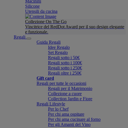
Macinini
Silicone
Utensili da cucina
Collezione On The Go
Vincitrice del RedDot Award per il suo design elegante
e funzionale.
Regali
Guida Regali
Idee Regalo
Set Regalo
Regali sotto i 50€
Regali sotto i 100€
Regali sotto i 250€
Regali oltre i 250€
Gift card
Regali per tutte le occasioni
Regali per il Matrimonio
Collezione a cuore
Collection Jardin e Fiore
Regali Lifestyle
Per lo Chef
Per chi ama ospitare
Per chi ama cucinare al forno
Per gli Amanti del Vino