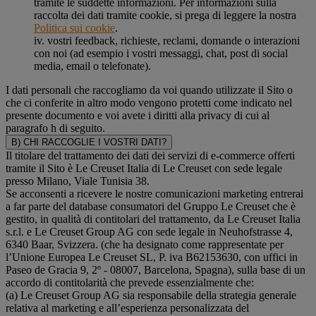
tramite le suddette informazioni. Per informazioni sulla
raccolta dei dati tramite cookie, si prega di leggere la nostra
Politica sui cookie
.
iv. vostri feedback, richieste, reclami, domande o interazioni
con noi (ad esempio i vostri messaggi, chat, post di social
media, email o telefonate).
I dati personali che raccogliamo da voi quando utilizzate il Sito o
che ci conferite in altro modo vengono protetti come indicato nel
presente documento e voi avete i diritti alla privacy di cui al
paragrafo h di seguito.
B) CHI RACCOGLIE I VOSTRI DATI?
Il titolare del trattamento dei dati dei servizi di e-commerce offerti
tramite il Sito è Le Creuset Italia di Le Creuset con sede legale
presso Milano, Viale Tunisia 38.
Se acconsenti a ricevere le nostre comunicazioni marketing entrerai
a far parte del database consumatori del Gruppo Le Creuset che è
gestito, in qualità di contitolari del trattamento, da Le Creuset Italia
s.r.l. e Le Creuset Group AG con sede legale in Neuhofstrasse 4,
6340 Baar, Svizzera. (che ha designato come rappresentate per
l’Unione Europea Le Creuset SL, P. iva B62153630, con uffici in
Paseo de Gracia 9, 2º - 08007, Barcelona, Spagna), sulla base di un
accordo di contitolarità che prevede essenzialmente che:
(a) Le Creuset Group AG sia responsabile della strategia generale
relativa al marketing e all’esperienza personalizzata del