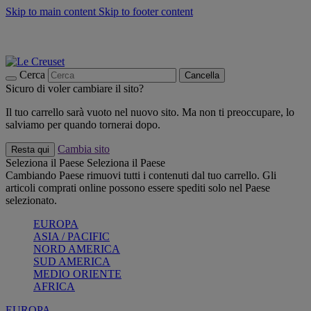
Skip to main content
Skip to footer content
📣 SALDI fino al -40%:
COMPRA
Grigliate, picnic, crea la tua estate con Le Creuset
COMPRA
Paga in 3 rate con Scalapay
Cerca
Cancella
Sicuro di voler cambiare il sito?
Il tuo carrello sarà vuoto nel nuovo sito. Ma non ti preoccupare, lo
salviamo per quando tornerai dopo.
Cambia sito
Resta qui
Seleziona il Paese
Seleziona il Paese
Cambiando Paese rimuovi tutti i contenuti dal tuo carrello. Gli
articoli comprati online possono essere spediti solo nel Paese
selezionato.
EUROPA
ASIA / PACIFIC
NORD AMERICA
SUD AMERICA
MEDIO ORIENTE
AFRICA
EUROPA