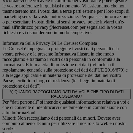
Ricordatevi che voi avete il controllo dei vostri dati e potete gestire
le vostre preferenze in qualsiasi momento. Vi assicuriamo che non
trasmetteremo mai i vostri dati a terze parti esterne per i loro scopi di
marketing senza la vostra autorizzazione. Per qualsiasi informazione
o per esercitare i vostri diritti ai sensi privacy, potete inviarci un'e-
mail all'indirizzo privacy@lecreuset.com per segnalarci la vostra
richiesta e vi risponderemo in modo tempestivo.
Informativa Sulla Privacy Di Le Creuset Completa
Le Creuset è impegnata a proteggere i vostri dati personali e la
vostra privacy e la presente Informativa illustra in che modo
raccogliamo e trattiamo i vostri dati personali in conformità alla
normativa UE in materia di protezione dei dati (ivi incluso il
regolamento generale sulla protezione dei dati dell’UE 2016/679) e
alla legge applicabile in materia di protezione dei dati nel vostro
Paese, territorio o luogo di residenza (le “Leggi in materia di
protezione dei dati”).
A) QUANDO RACCOGLIAMO DATI DA VOI E CHE TIPO DI DATI
RACCOGLIAMO?
Per “dati personali” si intende qualsiasi informazione relativa a voi e
che ci consente di identificarvi direttamente o in combinazione con
altre informazioni.
Minori: Non raccogliamo dati personali da minori. Dovete aver
compiuto almeno 18 anni per utilizzare il nostro sito web e i nostri
servizi.