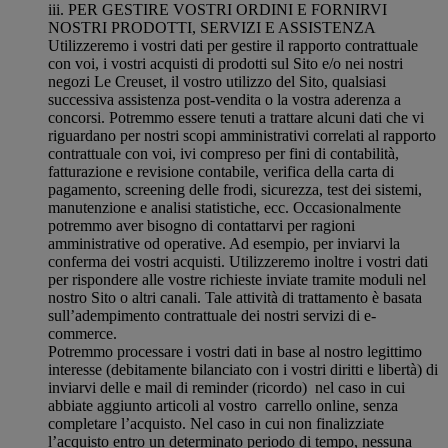
iii. PER GESTIRE VOSTRI ORDINI E FORNIRVI
NOSTRI PRODOTTI, SERVIZI E ASSISTENZA
Utilizzeremo i vostri dati per gestire il rapporto contrattuale
con voi, i vostri acquisti di prodotti sul Sito e/o nei nostri
negozi Le Creuset, il vostro utilizzo del Sito, qualsiasi
successiva assistenza post-vendita o la vostra aderenza a
concorsi. Potremmo essere tenuti a trattare alcuni dati che vi
riguardano per nostri scopi amministrativi correlati al rapporto
contrattuale con voi, ivi compreso per fini di contabilità,
fatturazione e revisione contabile, verifica della carta di
pagamento, screening delle frodi, sicurezza, test dei sistemi,
manutenzione e analisi statistiche, ecc. Occasionalmente
potremmo aver bisogno di contattarvi per ragioni
amministrative od operative. Ad esempio, per inviarvi la
conferma dei vostri acquisti. Utilizzeremo inoltre i vostri dati
per rispondere alle vostre richieste inviate tramite moduli nel
nostro Sito o altri canali. Tale attività di trattamento è basata
sull’adempimento contrattuale dei nostri servizi di e-
commerce.
Potremmo processare i vostri dati in base al nostro legittimo
interesse (debitamente bilanciato con i vostri diritti e libertà) di
inviarvi delle e mail di reminder (ricordo) nel caso in cui
abbiate aggiunto articoli al vostro carrello online, senza
completare l’acquisto. Nel caso in cui non finalizziate
l’acquisto entro un determinato periodo di tempo, nessuna