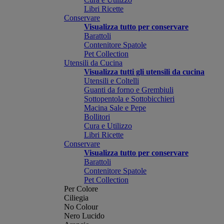
Libri Ricette
Conservare
Visualizza tutto per conservare
Barattoli
Contenitore Spatole
Pet Collection
Utensili da Cucina
Visualizza tutti gli utensili da cucina
Utensili e Coltelli
Guanti da forno e Grembiuli
Sottopentola e Sottobicchieri
Macina Sale e Pepe
Bollitori
Cura e Utilizzo
Libri Ricette
Conservare
Visualizza tutto per conservare
Barattoli
Contenitore Spatole
Pet Collection
Per Colore
Ciliegia
No Colour
Nero Lucido