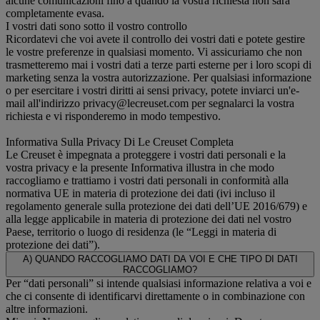
alcune comunicazioni fino a quando la vostra richiesta non sarà
completamente evasa.
I vostri dati sono sotto il vostro controllo
Ricordatevi che voi avete il controllo dei vostri dati e potete gestire
le vostre preferenze in qualsiasi momento. Vi assicuriamo che non
trasmetteremo mai i vostri dati a terze parti esterne per i loro scopi di
marketing senza la vostra autorizzazione. Per qualsiasi informazione
o per esercitare i vostri diritti ai sensi privacy, potete inviarci un'e-
mail all'indirizzo privacy@lecreuset.com per segnalarci la vostra
richiesta e vi risponderemo in modo tempestivo.
Informativa Sulla Privacy Di Le Creuset Completa
Le Creuset è impegnata a proteggere i vostri dati personali e la
vostra privacy e la presente Informativa illustra in che modo
raccogliamo e trattiamo i vostri dati personali in conformità alla
normativa UE in materia di protezione dei dati (ivi incluso il
regolamento generale sulla protezione dei dati dell’UE 2016/679) e
alla legge applicabile in materia di protezione dei dati nel vostro
Paese, territorio o luogo di residenza (le “Leggi in materia di
protezione dei dati”).
A) QUANDO RACCOGLIAMO DATI DA VOI E CHE TIPO DI DATI
RACCOGLIAMO?
Per “dati personali” si intende qualsiasi informazione relativa a voi e
che ci consente di identificarvi direttamente o in combinazione con
altre informazioni.