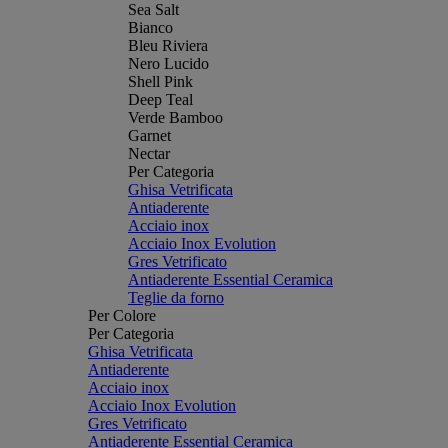
Sea Salt
Bianco
Bleu Riviera
Nero Lucido
Shell Pink
Deep Teal
Verde Bamboo
Garnet
Nectar
Per Categoria
Ghisa Vetrificata
Antiaderente
Acciaio inox
Acciaio Inox Evolution
Gres Vetrificato
Antiaderente Essential Ceramica
Teglie da forno
Per Colore
Per Categoria
Ghisa Vetrificata
Antiaderente
Acciaio inox
Acciaio Inox Evolution
Gres Vetrificato
Antiaderente Essential Ceramica