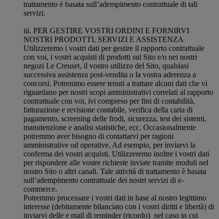
trattamento è basata sull’adempimento contrattuale di tali
servizi.
iii. PER GESTIRE VOSTRI ORDINI E FORNIRVI
NOSTRI PRODOTTI, SERVIZI E ASSISTENZA
Utilizzeremo i vostri dati per gestire il rapporto contrattuale
con voi, i vostri acquisti di prodotti sul Sito e/o nei nostri
negozi Le Creuset, il vostro utilizzo del Sito, qualsiasi
successiva assistenza post-vendita o la vostra aderenza a
concorsi. Potremmo essere tenuti a trattare alcuni dati che vi
riguardano per nostri scopi amministrativi correlati al rapporto
contrattuale con voi, ivi compreso per fini di contabilità,
fatturazione e revisione contabile, verifica della carta di
pagamento, screening delle frodi, sicurezza, test dei sistemi,
manutenzione e analisi statistiche, ecc. Occasionalmente
potremmo aver bisogno di contattarvi per ragioni
amministrative od operative. Ad esempio, per inviarvi la
conferma dei vostri acquisti. Utilizzeremo inoltre i vostri dati
per rispondere alle vostre richieste inviate tramite moduli nel
nostro Sito o altri canali. Tale attività di trattamento è basata
sull’adempimento contrattuale dei nostri servizi di e-
commerce.
Potremmo processare i vostri dati in base al nostro legittimo
interesse (debitamente bilanciato con i vostri diritti e libertà) di
inviarvi delle e mail di reminder (ricordo) nel caso in cui