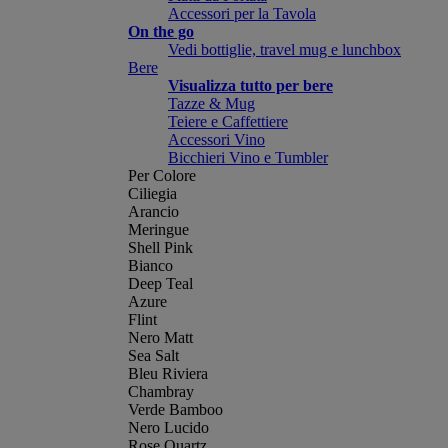
Accessori per la Tavola
On the go
Vedi bottiglie, travel mug e lunchbox
Bere
Visualizza tutto per bere
Tazze & Mug
Teiere e Caffettiere
Accessori Vino
Bicchieri Vino e Tumbler
Per Colore
Ciliegia
Arancio
Meringue
Shell Pink
Bianco
Deep Teal
Azure
Flint
Nero Matt
Sea Salt
Bleu Riviera
Chambray
Verde Bamboo
Nero Lucido
Rose Quartz