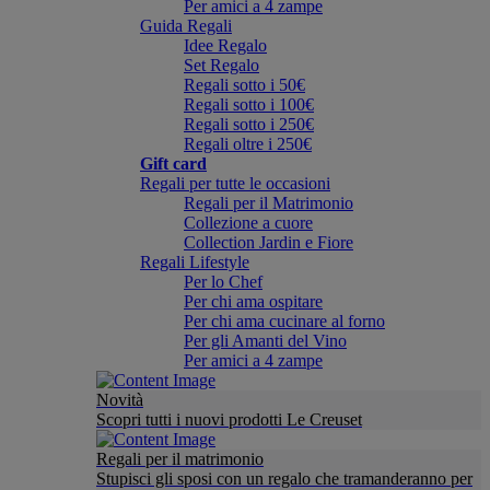
Per amici a 4 zampe
Guida Regali
Idee Regalo
Set Regalo
Regali sotto i 50€
Regali sotto i 100€
Regali sotto i 250€
Regali oltre i 250€
Gift card
Regali per tutte le occasioni
Regali per il Matrimonio
Collezione a cuore
Collection Jardin e Fiore
Regali Lifestyle
Per lo Chef
Per chi ama ospitare
Per chi ama cucinare al forno
Per gli Amanti del Vino
Per amici a 4 zampe
Novità
Scopri tutti i nuovi prodotti Le Creuset
Regali per il matrimonio
Stupisci gli sposi con un regalo che tramanderanno per