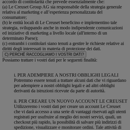
accordo di contitolarità che prevede essenzialmente che:
(a) Le Creuset Group AG sia responsabile della strategia generale
relativa al marketing e all’esperienza personalizzata del
consumatore;
(b) le entità locali di Le Creuset beneficino e implementino tale
strategia, sviluppando anche in modo indipendente comunicazioni
ed iniziative di marketing a livello locale (all'interno di un
determinato Paese);
(c) entrambi i contitolari siano tenuti a gestire le richieste relative ai
diritti degli interessati in materia di protezione dei dati.
C) PERCHÉ RACCOGLIAMO I VOSTRI DATI?
Possiamo trattare i vostri dati per le seguenti finalità:
i. PER ADEMPIERE A NOSTRI OBBLIGHI LEGALI
Potremmo essere tenuti a trattare alcuni dati che vi riguardano
per adempiere a nostri obblighi legali e ad altri obblighi
derivanti da istruzioni ricevute da parte di autorità.
ii. PER CREARE UN NUOVO ACCOUNT LE CREUSET
Utilizzeremo i vostri dati per creare un account Le Creuset
che vi darà accesso a una serie di vantaggi riservati agli utenti
registrati per usufruire al meglio dei nostri servizi, quali, un
checkout più rapido, la possibilità di salvare più indirizzi di
spedizione, visualizzare e monitorare ordini. Tale attività di