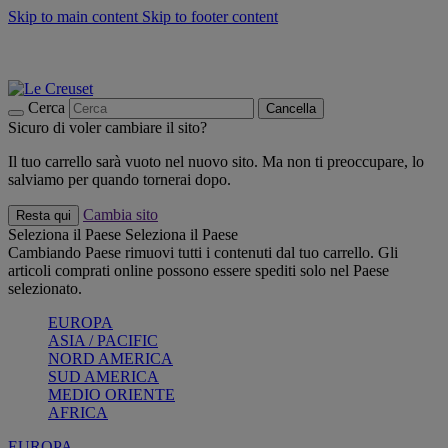
Skip to main content
Skip to footer content
📣 SALDI fino al -40%:
COMPRA
Grigliate, picnic, crea la tua estate con Le Creuset
COMPRA
Paga in 3 rate con Scalapay
Cerca
Cancella
Sicuro di voler cambiare il sito?
Il tuo carrello sarà vuoto nel nuovo sito. Ma non ti preoccupare, lo
salviamo per quando tornerai dopo.
Cambia sito
Resta qui
Seleziona il Paese
Seleziona il Paese
Cambiando Paese rimuovi tutti i contenuti dal tuo carrello. Gli
articoli comprati online possono essere spediti solo nel Paese
selezionato.
EUROPA
ASIA / PACIFIC
NORD AMERICA
SUD AMERICA
MEDIO ORIENTE
AFRICA
EUROPA