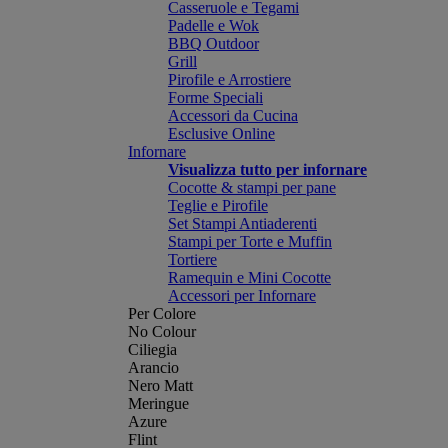
Casseruole e Tegami
Padelle e Wok
BBQ Outdoor
Grill
Pirofile e Arrostiere
Forme Speciali
Accessori da Cucina
Esclusive Online
Infornare
Visualizza tutto per infornare
Cocotte & stampi per pane
Teglie e Pirofile
Set Stampi Antiaderenti
Stampi per Torte e Muffin
Tortiere
Ramequin e Mini Cocotte
Accessori per Infornare
Per Colore
No Colour
Ciliegia
Arancio
Nero Matt
Meringue
Azure
Flint