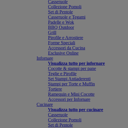
Casseruole
Collezione Pomoli
Set di Pentole
Casseruole e Tegami
Padelle e Wok
BBQ Outdoor
Grill
Pirofile e Arrostiere
Forme Speciali
Accessori da Cucina
Esclusive Online
Infornare
Visualizza tutto per infornare
Cocotte & stampi per pane
Teglie e Pirofile
Set Stampi Antiaderenti
Stampi per Torte e Muffin
Tortiere
Ramequin e Mini Cocotte
Accessori per Infornare
Cucinare
Visualizza tutto per cucinare
Casseruole
Collezione Pomoli
Set di Pentole