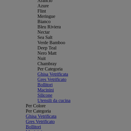
Arancio
Azure
Flint
Meringue
Bianco
Bleu Riviera
Nectar
Sea Salt
Verde Bamboo
Deep Teal
Nero Matt
Nuit
Chambray
Per Categoria
Ghisa Vetrificata
Gres Vetrificato
Bollitori
Macinini
Silicone
Utensili da cucina
Per Colore
Per Categoria
Ghisa Vetrificata
Gres Vetrificato
Bollitori