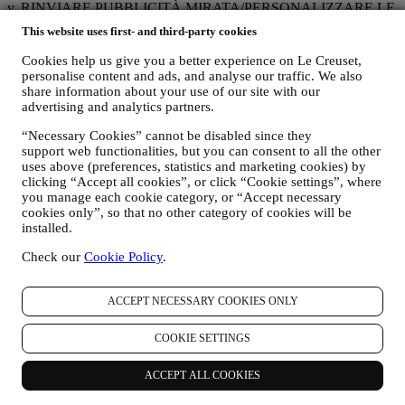
v. RINVIARE PUBBLICITÀ MIRATA/PERSONALIZZARE LE
NOSTRE OFFERTE E MIGLIORARE L’ESPERIENZA DEL
This website uses first- and third-party cookies
CONSUMATORE
È nostra intenzione utilizzare i vostri dati per adattare i nostri servizi
Cookies help us give you a better experience on Le Creuset,
e le nostre offerte alle vostre esigenze e preferenze allo scopo di
personalise content and ads, and analyse our traffic. We also
fornirvi un’esperienza consumatore Le Creuset personalizzata.
share information about your use of our site with our
Svolgere questa attività analizzando le vostre abitudini o interessi, ad
advertising and analytics partners.
esempio, in relazione ai prodotti più visti, la vostra interazione con
“Necessary Cookies” cannot be disabled since they
noi sui social media, quali pagine del nostro sito visitate, quali
support web functionalities, but you can consent to all the other
contenuti delle nostre offerte leggete, ecc. A tal fine ci serviremo
uses above (preferences, statistics and marketing cookies) by
principalmente di cookie e tecnologie simili (compresi i pixel di
clicking “Accept all cookies”, or click “Cookie settings”, where
tracciamento nelle e-mail), anche in combinazione con i vostri dati e
you manage each cookie category, or “Accept necessary
le vostre preferenze raccolte una volta che vi siete iscritti alle nostre
cookies only”, so that no other category of cookies will be
comunicazioni di marketing personalizzate. Utilizzeremo tali
installed.
informazioni per gestire la nostra pubblicità su altri siti, concedere
l’accesso a contenuti specifici, personalizzare i contenuti o le offerte
Check our
Cookie Policy
.
che visualizzate sul Sito o, se avete acconsentito a ricevere le nostre
comunicazioni di marketing, per inviarvi messaggi pertinenti che
pensiamo possano essere rilevanti alle vostre aree di interesse. Non
ACCEPT NECESSARY COOKIES ONLY
sono contemplate altre finalità.
L’uso dei cookie è soggetto al vostro consenso. Se non desiderate
COOKIE SETTINGS
che tali informazioni vengano utilizzate per fornirvi annunci,
contenuti o messaggi basati sugli interessi, potete limitare l’utilizzo
ACCEPT ALL COOKIES
delle informazioni riguardo alle vostre azioni online gestendo
l’impostazione dei cookie (tuttavia, dovete tenere conto che alcuni