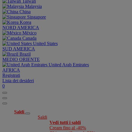
Taiwan
Malaysia
China
Singapore
Korea
NORD AMERICA
México
Canada
United States
SUD AMERICA
Brazil
MEDIO ORIENTE
United Arab Emirates
AFRICA
Registrati
Lista dei desideri
0
Saldi
Saldi
Vedi tutti i saldi
Cream fino al -40%