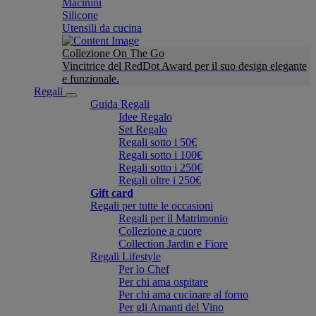
Macinini
Silicone
Utensili da cucina
Collezione On The Go
Vincitrice del RedDot Award per il suo design elegante
e funzionale.
Regali
Guida Regali
Idee Regalo
Set Regalo
Regali sotto i 50€
Regali sotto i 100€
Regali sotto i 250€
Regali oltre i 250€
Gift card
Regali per tutte le occasioni
Regali per il Matrimonio
Collezione a cuore
Collection Jardin e Fiore
Regali Lifestyle
Per lo Chef
Per chi ama ospitare
Per chi ama cucinare al forno
Per gli Amanti del Vino