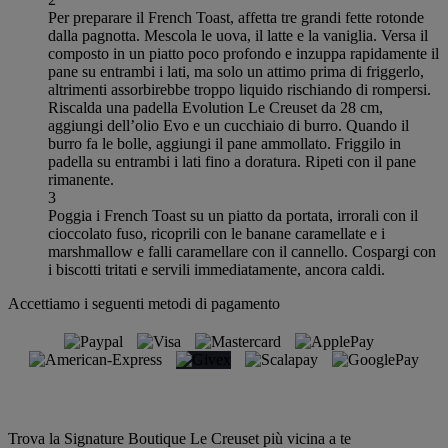
Per preparare il French Toast, affetta tre grandi fette rotonde
dalla pagnotta. Mescola le uova, il latte e la vaniglia. Versa il
composto in un piatto poco profondo e inzuppa rapidamente il
pane su entrambi i lati, ma solo un attimo prima di friggerlo,
altrimenti assorbirebbe troppo liquido rischiando di rompersi.
Riscalda una padella Evolution Le Creuset da 28 cm,
aggiungi dell’olio Evo e un cucchiaio di burro. Quando il
burro fa le bolle, aggiungi il pane ammollato. Friggilo in
padella su entrambi i lati fino a doratura. Ripeti con il pane
rimanente.
3
Poggia i French Toast su un piatto da portata, irrorali con il
cioccolato fuso, ricoprili con le banane caramellate e i
marshmallow e falli caramellare con il cannello. Cospargi con
i biscotti tritati e servili immediatamente, ancora caldi.
Accettiamo i seguenti metodi di pagamento
Trova la Signature Boutique Le Creuset più vicina a te