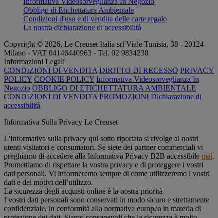
Informativa Videosorveglianza In Negozio
Obbligo di Etichettatura Ambientale
Condizioni d'uso e di vendita delle carte regalo
La nostra dichiarazione di accessibilità
Copyright © 2026, Le Creuset Italia srl ​​Viale Tunisia, 38 - 20124
Milano - VAT 04146440963 - Tel. 02 9834238
Informazioni Legali
CONDIZIONI DI VENDITA
DIRITTO DI RECESSO
PRIVACY
POLICY
COOKIE POLICY
Informativa Videosorveglianza In
Negozio
OBBLIGO DI ETICHETTATURA AMBIENTALE
CONDIZIONI DI VENDITA PROMOZIONI
Dichiarazione di
accessibilità
Informativa Sulla Privacy Le Creuset
L'Informativa sulla privacy qui sotto riportata si rivolge ai nostri
utenti visitatori e consumatori. Se siete dei partner commerciali vi
preghiamo di accedere alla Informativa Privacy B2B accessibile
qui
.
Promettiamo di rispettare la vostra privacy e di proteggere i vostri
dati personali. Vi informeremo sempre di come utilizzeremo i vostri
dati e dei motivi dell’utilizzo.
La sicurezza degli acquisti online è la nostra priorità
I vostri dati personali sono conservati in modo sicuro e strettamente
confidenziale, in conformità alla normativa europea in materia di
protezione dei dati. Siamo consapevoli che la sicurezza è molto