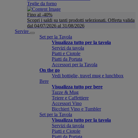
Teglie da forno
Fino al -40%
Scopri i saldi su tanti prodotti selezionati. Offerta valida
dal 04/07/2026 al 31/08/2026
Servire
Set per la Tavola
Visualizza tutto per la tavola
Servizi da tavola
Piatti e Ciotole
Piatti da Portata
Accessori per la Tavola
On the go
Vedi bottiglie, travel mug e lunchbox
Bere
Visualizza tutto per bere
Tazze & Mug
Teiere e Caffettiere
Accessori Vino
Bicchieri Vino e Tumbler
Set per la Tavola
Visualizza tutto per la tavola
Servizi da tavola
Piatti e Ciotole
Piatti da Portata