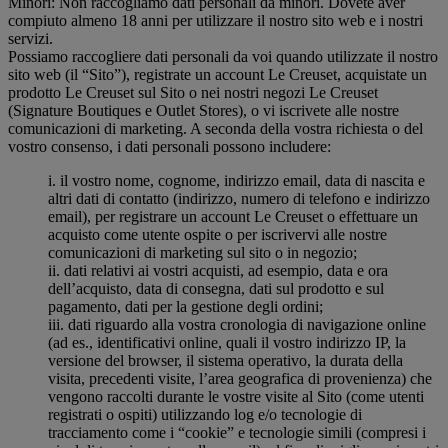
Minori: Non raccogliamo dati personali da minori. Dovete aver
compiuto almeno 18 anni per utilizzare il nostro sito web e i nostri
servizi.
Possiamo raccogliere dati personali da voi quando utilizzate il nostro
sito web (il “Sito”), registrate un account Le Creuset, acquistate un
prodotto Le Creuset sul Sito o nei nostri negozi Le Creuset
(Signature Boutiques e Outlet Stores), o vi iscrivete alle nostre
comunicazioni di marketing. A seconda della vostra richiesta o del
vostro consenso, i dati personali possono includere:
i. il vostro nome, cognome, indirizzo email, data di nascita e
altri dati di contatto (indirizzo, numero di telefono e indirizzo
email), per registrare un account Le Creuset o effettuare un
acquisto come utente ospite o per iscrivervi alle nostre
comunicazioni di marketing sul sito o in negozio;
ii. dati relativi ai vostri acquisti, ad esempio, data e ora
dell’acquisto, data di consegna, dati sul prodotto e sul
pagamento, dati per la gestione degli ordini;
iii. dati riguardo alla vostra cronologia di navigazione online
(ad es., identificativi online, quali il vostro indirizzo IP, la
versione del browser, il sistema operativo, la durata della
visita, precedenti visite, l’area geografica di provenienza) che
vengono raccolti durante le vostre visite al Sito (come utenti
registrati o ospiti) utilizzando log e/o tecnologie di
tracciamento come i “cookie” e tecnologie simili (compresi i