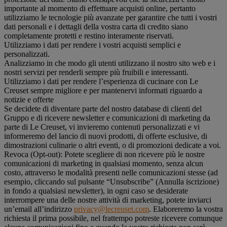
importante al momento di effettuare acquisti online, pertanto
utilizziamo le tecnologie più avanzate per garantire che tutti i vostri
dati personali e i dettagli della vostra carta di credito siano
completamente protetti e restino interamente riservati.
Utilizziamo i dati per rendere i vostri acquisti semplici e
personalizzati.
Analizziamo in che modo gli utenti utilizzano il nostro sito web e i
nostri servizi per renderli sempre più fruibili e interessanti.
Utilizziamo i dati per rendere l’esperienza di cucinare con Le
Creuset sempre migliore e per mantenervi informati riguardo a
notizie e offerte
Se decidete di diventare parte del nostro database di clienti del
Gruppo e di ricevere newsletter e comunicazioni di marketing da
parte di Le Creuset, vi invieremo contenuti personalizzati e vi
informeremo del lancio di nuovi prodotti, di offerte esclusive, di
dimostrazioni culinarie o altri eventi, o di promozioni dedicate a voi.
Revoca (Opt-out): Potete scegliere di non ricevere più le nostre
comunicazioni di marketing in qualsiasi momento, senza alcun
costo, attraverso le modalità presenti nelle comunicazioni stesse (ad
esempio, cliccando sul pulsante “Unsubscribe” (Annulla iscrizione)
in fondo a qualsiasi newsletter), in ogni caso se desiderate
interrompere una delle nostre attività di marketing, potete inviarci
un’email all’indirizzo
privacy@lecreuset.com
. Elaboreremo la vostra
richiesta il prima possibile, nel frattempo potreste ricevere comunque