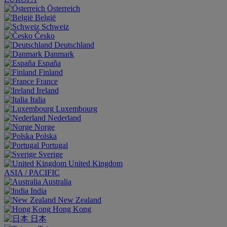
Österreich
België
Schweiz
Česko
Deutschland
Danmark
España
Finland
France
Ireland
Italia
Luxembourg
Nederland
Norge
Polska
Portugal
Sverige
United Kingdom
ASIA / PACIFIC
Australia
India
New Zealand
Hong Kong
日本