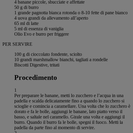
4 banane piccole, sbucciate e affettate
50 g di burro
1 grande pagnotta bianca rotonda o 8-10 fette di pane bianco
4 uova grandi da allevamento all’aperto
65 ml di latte
5 ml di essenza di vaniglia
Olio Evo e burro per friggere
PER SERVIRE
100 g di cioccolato fondente, sciolto
10 grandi marshmallow bianchi, tagliati a rondelle
Biscotti Digestive, tritati
Procedimento
1
Per preparare le banane, metti lo zucchero e l’acqua in una
padella e scalda delicatamente fino a quando lo zucchero si
scioglie e comincia a caramellare. Una volta che lo zucchero è
dorato e fa le bolle, aggiungi le banane, lato piatto verso il
basso, e saltale nel caramello. Girale una volta e aggiungi il
burro. Quando il burro fa le bolle, spegni il fuoco. Metti la
padella da parte fino al momento di servire.
2