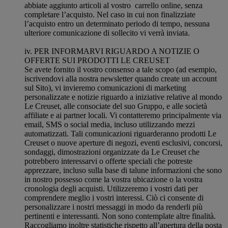
abbiate aggiunto articoli al vostro carrello online, senza
completare l’acquisto. Nel caso in cui non finalizziate
l’acquisto entro un determinato periodo di tempo, nessuna
ulteriore comunicazione di sollecito vi verrà inviata.
iv. PER INFORMARVI RIGUARDO A NOTIZIE O
OFFERTE SUI PRODOTTI LE CREUSET
Se avete fornito il vostro consenso a tale scopo (ad esempio,
iscrivendovi alla nostra newsletter quando create un account
sul Sito), vi invieremo comunicazioni di marketing
personalizzate e notizie riguardo a iniziative relative al mondo
Le Creuset, alle consociate del suo Gruppo, e alle società
affiliate e ai partner locali. Vi contatteremo principalmente via
email, SMS o social media, incluso utilizzando mezzi
automatizzati. Tali comunicazioni riguarderanno prodotti Le
Creuset o nuove aperture di negozi, eventi esclusivi, concorsi,
sondaggi, dimostrazioni organizzate da Le Creuset che
potrebbero interessarvi o offerte speciali che potreste
apprezzare, incluso sulla base di talune informazioni che sono
in nostro possesso come la vostra ubicazione o la vostra
cronologia degli acquisti. Utilizzeremo i vostri dati per
comprendere meglio i vostri interessi. Ciò ci consente di
personalizzare i nostri messaggi in modo da renderli più
pertinenti e interessanti. Non sono contemplate altre finalità.
Raccogliamo inoltre statistiche rispetto all’apertura della posta