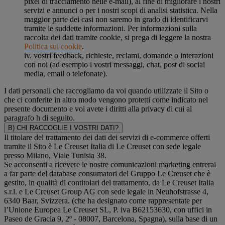
pixel di tracciamento nelle e-mail), al fine di migliorare i nostri
servizi e annunci o per i nostri scopi di analisi statistica. Nella
maggior parte dei casi non saremo in grado di identificarvi
tramite le suddette informazioni. Per informazioni sulla
raccolta dei dati tramite cookie, si prega di leggere la nostra
Politica sui cookie
.
iv. vostri feedback, richieste, reclami, domande o interazioni
con noi (ad esempio i vostri messaggi, chat, post di social
media, email o telefonate).
I dati personali che raccogliamo da voi quando utilizzate il Sito o
che ci conferite in altro modo vengono protetti come indicato nel
presente documento e voi avete i diritti alla privacy di cui al
paragrafo h di seguito.
B) CHI RACCOGLIE I VOSTRI DATI?
Il titolare del trattamento dei dati dei servizi di e-commerce offerti
tramite il Sito è Le Creuset Italia di Le Creuset con sede legale
presso Milano, Viale Tunisia 38.
Se acconsenti a ricevere le nostre comunicazioni marketing entrerai
a far parte del database consumatori del Gruppo Le Creuset che è
gestito, in qualità di contitolari del trattamento, da Le Creuset Italia
s.r.l. e Le Creuset Group AG con sede legale in Neuhofstrasse 4,
6340 Baar, Svizzera. (che ha designato come rappresentate per
l’Unione Europea Le Creuset SL, P. iva B62153630, con uffici in
Paseo de Gracia 9, 2º - 08007, Barcelona, Spagna), sulla base di un