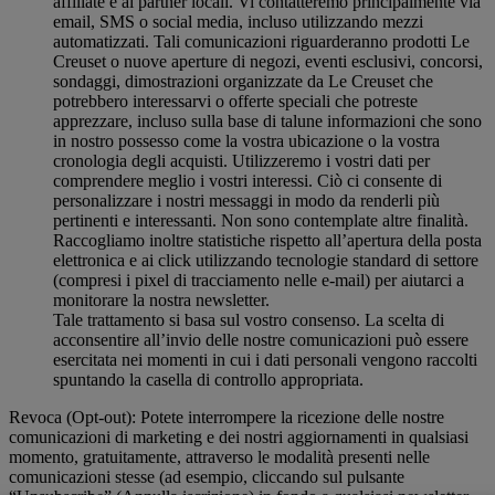
affiliate e ai partner locali. Vi contatteremo principalmente via
email, SMS o social media, incluso utilizzando mezzi
automatizzati. Tali comunicazioni riguarderanno prodotti Le
Creuset o nuove aperture di negozi, eventi esclusivi, concorsi,
sondaggi, dimostrazioni organizzate da Le Creuset che
potrebbero interessarvi o offerte speciali che potreste
apprezzare, incluso sulla base di talune informazioni che sono
in nostro possesso come la vostra ubicazione o la vostra
cronologia degli acquisti. Utilizzeremo i vostri dati per
comprendere meglio i vostri interessi. Ciò ci consente di
personalizzare i nostri messaggi in modo da renderli più
pertinenti e interessanti. Non sono contemplate altre finalità.
Raccogliamo inoltre statistiche rispetto all’apertura della posta
elettronica e ai click utilizzando tecnologie standard di settore
(compresi i pixel di tracciamento nelle e-mail) per aiutarci a
monitorare la nostra newsletter.
Tale trattamento si basa sul vostro consenso. La scelta di
acconsentire all’invio delle nostre comunicazioni può essere
esercitata nei momenti in cui i dati personali vengono raccolti
spuntando la casella di controllo appropriata.
Revoca (Opt-out): Potete interrompere la ricezione delle nostre
comunicazioni di marketing e dei nostri aggiornamenti in qualsiasi
momento, gratuitamente, attraverso le modalità presenti nelle
comunicazioni stesse (ad esempio, cliccando sul pulsante