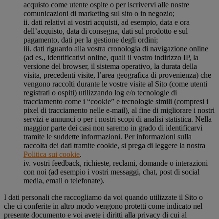
acquisto come utente ospite o per iscrivervi alle nostre
comunicazioni di marketing sul sito o in negozio;
ii. dati relativi ai vostri acquisti, ad esempio, data e ora
dell’acquisto, data di consegna, dati sul prodotto e sul
pagamento, dati per la gestione degli ordini;
iii. dati riguardo alla vostra cronologia di navigazione online
(ad es., identificativi online, quali il vostro indirizzo IP, la
versione del browser, il sistema operativo, la durata della
visita, precedenti visite, l’area geografica di provenienza) che
vengono raccolti durante le vostre visite al Sito (come utenti
registrati o ospiti) utilizzando log e/o tecnologie di
tracciamento come i “cookie” e tecnologie simili (compresi i
pixel di tracciamento nelle e-mail), al fine di migliorare i nostri
servizi e annunci o per i nostri scopi di analisi statistica. Nella
maggior parte dei casi non saremo in grado di identificarvi
tramite le suddette informazioni. Per informazioni sulla
raccolta dei dati tramite cookie, si prega di leggere la nostra
Politica sui cookie
.
iv. vostri feedback, richieste, reclami, domande o interazioni
con noi (ad esempio i vostri messaggi, chat, post di social
media, email o telefonate).
I dati personali che raccogliamo da voi quando utilizzate il Sito o
che ci conferite in altro modo vengono protetti come indicato nel
presente documento e voi avete i diritti alla privacy di cui al