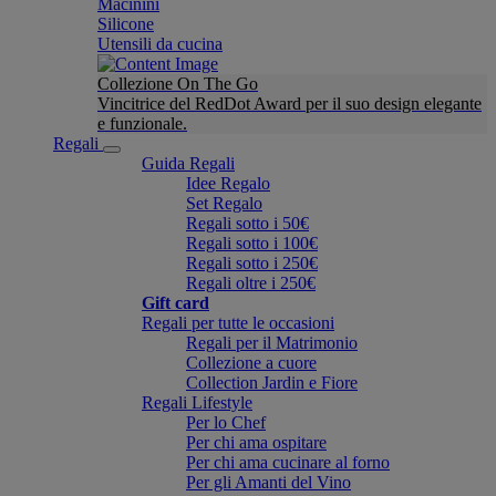
Macinini
Silicone
Utensili da cucina
Collezione On The Go
Vincitrice del RedDot Award per il suo design elegante
e funzionale.
Regali
Guida Regali
Idee Regalo
Set Regalo
Regali sotto i 50€
Regali sotto i 100€
Regali sotto i 250€
Regali oltre i 250€
Gift card
Regali per tutte le occasioni
Regali per il Matrimonio
Collezione a cuore
Collection Jardin e Fiore
Regali Lifestyle
Per lo Chef
Per chi ama ospitare
Per chi ama cucinare al forno
Per gli Amanti del Vino