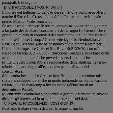
paragrafo h di seguito.
B) CHI RACCOGLIE I VOSTRI DATI?
Il titolare del trattamento dei dati dei servizi di e-commerce offerti
tramite il Sito è Le Creuset Italia di Le Creuset con sede legale
presso Milano, Viale Tunisia 38.
Se acconsenti a ricevere le nostre comunicazioni marketing entrerai
a far parte del database consumatori del Gruppo Le Creuset che è
gestito, in qualità di contitolari del trattamento, da Le Creuset Italia
s.r.l. e Le Creuset Group AG con sede legale in Neuhofstrasse 4,
6340 Baar, Svizzera. (che ha designato come rappresentate per
l’Unione Europea Le Creuset SL, P. iva B62153630, con uffici in
Paseo de Gracia 9, 2º - 08007, Barcelona, Spagna), sulla base di un
accordo di contitolarità che prevede essenzialmente che:
(a) Le Creuset Group AG sia responsabile della strategia generale
relativa al marketing e all’esperienza personalizzata del
consumatore;
(b) le entità locali di Le Creuset beneficino e implementino tale
strategia, sviluppando anche in modo indipendente comunicazioni
ed iniziative di marketing a livello locale (all'interno di un
determinato Paese);
(c) entrambi i contitolari siano tenuti a gestire le richieste relative ai
diritti degli interessati in materia di protezione dei dati.
C) PERCHÉ RACCOGLIAMO I VOSTRI DATI?
Possiamo trattare i vostri dati per le seguenti finalità: