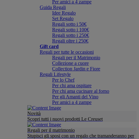
Per amici a 4 zampe
Guida Regali
Idee Regalo
Set Regalo
Regali sotto i 50€
Regali sotto i 100€
Regali sotto i 250€
Regali oltre i 250€
Gift card
Regali per tutte le occasioni
Regali per il Matrimonio
Collezione a cuore
Collection Jardin e Fiore
Regali Lifestyle
Per lo Chef
Per chi ama ospitare
Per chi ama cucinare al forno
Per gli Amanti del Vino
Per amici a 4 zampe
Novità
Scopri tutti i nuovi prodotti Le Creuset
Regali per il matrimonio
Stupisci gli sposi con un regalo che tramanderanno per