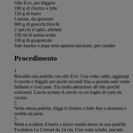
Olio Evo, per friggere
100 g di chorizo a fette
150 g di burro
Limone, da spremere
800 g di gnocchi freschi
2 spicchi d’aglio, affettati
250 ml di panna acida
100 g di gorgonzola
Sale marino e pepe nero appena macinato, per condire
Procedimento
1
Riscalda una padella con olio Evo. Una volta caldo, aggiungi
il cavolo e friggilo per pochi secondi fino a quando sarà verde
brillante e croccante. Fai molta attenzione all’olio perché
schizzerà. Lascia scolare il cavolo su un foglio di carta da
cucina.
2
Nella stessa padella, friggi il chorizo a fette fino a doratura e
mettilo da parte.
3
Metti a scaldare il burro a fuoco medio-basso in una padella
Evolution Le Creuset da 24 cm. Una volta sciolto, lascialo