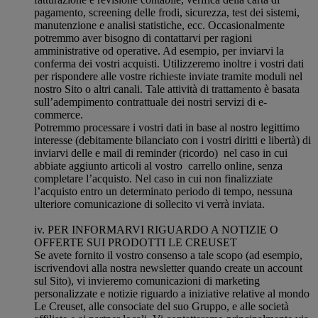
pagamento, screening delle frodi, sicurezza, test dei sistemi,
manutenzione e analisi statistiche, ecc. Occasionalmente
potremmo aver bisogno di contattarvi per ragioni
amministrative od operative. Ad esempio, per inviarvi la
conferma dei vostri acquisti. Utilizzeremo inoltre i vostri dati
per rispondere alle vostre richieste inviate tramite moduli nel
nostro Sito o altri canali. Tale attività di trattamento è basata
sull’adempimento contrattuale dei nostri servizi di e-
commerce.
Potremmo processare i vostri dati in base al nostro legittimo
interesse (debitamente bilanciato con i vostri diritti e libertà) di
inviarvi delle e mail di reminder (ricordo) nel caso in cui
abbiate aggiunto articoli al vostro carrello online, senza
completare l’acquisto. Nel caso in cui non finalizziate
l’acquisto entro un determinato periodo di tempo, nessuna
ulteriore comunicazione di sollecito vi verrà inviata.
iv. PER INFORMARVI RIGUARDO A NOTIZIE O
OFFERTE SUI PRODOTTI LE CREUSET
Se avete fornito il vostro consenso a tale scopo (ad esempio,
iscrivendovi alla nostra newsletter quando create un account
sul Sito), vi invieremo comunicazioni di marketing
personalizzate e notizie riguardo a iniziative relative al mondo
Le Creuset, alle consociate del suo Gruppo, e alle società