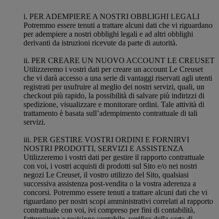
i. PER ADEMPIERE A NOSTRI OBBLIGHI LEGALI
Potremmo essere tenuti a trattare alcuni dati che vi riguardano
per adempiere a nostri obblighi legali e ad altri obblighi
derivanti da istruzioni ricevute da parte di autorità.
ii. PER CREARE UN NUOVO ACCOUNT LE CREUSET
Utilizzeremo i vostri dati per creare un account Le Creuset
che vi darà accesso a una serie di vantaggi riservati agli utenti
registrati per usufruire al meglio dei nostri servizi, quali, un
checkout più rapido, la possibilità di salvare più indirizzi di
spedizione, visualizzare e monitorare ordini. Tale attività di
trattamento è basata sull’adempimento contrattuale di tali
servizi.
iii. PER GESTIRE VOSTRI ORDINI E FORNIRVI
NOSTRI PRODOTTI, SERVIZI E ASSISTENZA
Utilizzeremo i vostri dati per gestire il rapporto contrattuale
con voi, i vostri acquisti di prodotti sul Sito e/o nei nostri
negozi Le Creuset, il vostro utilizzo del Sito, qualsiasi
successiva assistenza post-vendita o la vostra aderenza a
concorsi. Potremmo essere tenuti a trattare alcuni dati che vi
riguardano per nostri scopi amministrativi correlati al rapporto
contrattuale con voi, ivi compreso per fini di contabilità,
fatturazione e revisione contabile, verifica della carta di