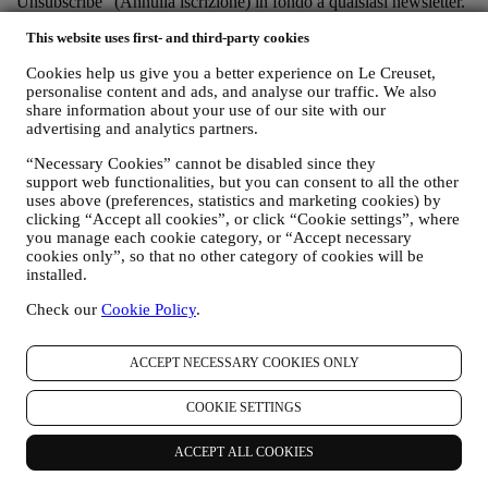
“Unsubscribe” (Annulla iscrizione) in fondo a qualsiasi newsletter.
Se desiderate interrompere qualsiasi delle nostre attività di
This website uses first- and third-party cookies
marketing, potete inviarci un’email all’indirizzo
privacy@lecreuset.com
.Tratteremo la vostra richiesta di
Cookies help us give you a better experience on Le Creuset,
annullamento dell’iscrizione il prima possibile, ma in alcune
personalise content and ads, and analyse our traffic. We also
circostanze potreste continuare a ricevere qualche messaggio prima
share information about your use of our site with our
che la vostra richiesta di annullamento venga interamente elaborata.
advertising and analytics partners.
“Necessary Cookies” cannot be disabled since they
Non trasmettiamo o vendiamo i vostri dati di contatto e altri dati
support web functionalities, but you can consent to all the other
personali ad altre società per i loro scopi di marketing.
uses above (preferences, statistics and marketing cookies) by
clicking “Accept all cookies”, or click “Cookie settings”, where
you manage each cookie category, or “Accept necessary
v. RINVIARE PUBBLICITÀ MIRATA/PERSONALIZZARE LE
cookies only”, so that no other category of cookies will be
NOSTRE OFFERTE E MIGLIORARE L’ESPERIENZA DEL
installed.
CONSUMATORE
Check our
Cookie Policy
.
È nostra intenzione utilizzare i vostri dati per adattare i nostri servizi
e le nostre offerte alle vostre esigenze e preferenze allo scopo di
fornirvi un’esperienza consumatore Le Creuset personalizzata.
ACCEPT NECESSARY COOKIES ONLY
Svolgere questa attività analizzando le vostre abitudini o interessi, ad
esempio, in relazione ai prodotti più visti, la vostra interazione con
noi sui social media, quali pagine del nostro sito visitate, quali
COOKIE SETTINGS
contenuti delle nostre offerte leggete, ecc. A tal fine ci serviremo
principalmente di cookie e tecnologie simili (compresi i pixel di
ACCEPT ALL COOKIES
tracciamento nelle e-mail), anche in combinazione con i vostri dati e
le vostre preferenze raccolte una volta che vi siete iscritti alle nostre