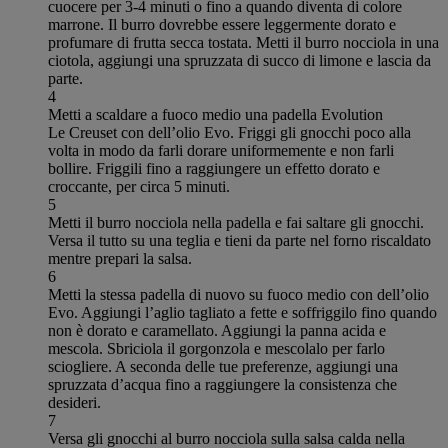
cuocere per 3-4 minuti o fino a quando diventa di colore
marrone. Il burro dovrebbe essere leggermente dorato e
profumare di frutta secca tostata. Metti il burro nocciola in una
ciotola, aggiungi una spruzzata di succo di limone e lascia da
parte.
4
Metti a scaldare a fuoco medio una padella Evolution
Le Creuset con dell’olio Evo. Friggi gli gnocchi poco alla
volta in modo da farli dorare uniformemente e non farli
bollire. Friggili fino a raggiungere un effetto dorato e
croccante, per circa 5 minuti.
5
Metti il burro nocciola nella padella e fai saltare gli gnocchi.
Versa il tutto su una teglia e tieni da parte nel forno riscaldato
mentre prepari la salsa.
6
Metti la stessa padella di nuovo su fuoco medio con dell’olio
Evo. Aggiungi l’aglio tagliato a fette e soffriggilo fino quando
non è dorato e caramellato. Aggiungi la panna acida e
mescola. Sbriciola il gorgonzola e mescolalo per farlo
sciogliere. A seconda delle tue preferenze, aggiungi una
spruzzata d’acqua fino a raggiungere la consistenza che
desideri.
7
Versa gli gnocchi al burro nocciola sulla salsa calda nella