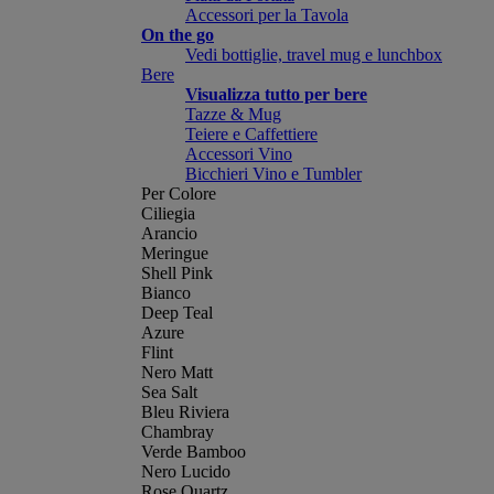
Accessori per la Tavola
On the go
Vedi bottiglie, travel mug e lunchbox
Bere
Visualizza tutto per bere
Tazze & Mug
Teiere e Caffettiere
Accessori Vino
Bicchieri Vino e Tumbler
Per Colore
Ciliegia
Arancio
Meringue
Shell Pink
Bianco
Deep Teal
Azure
Flint
Nero Matt
Sea Salt
Bleu Riviera
Chambray
Verde Bamboo
Nero Lucido
Rose Quartz