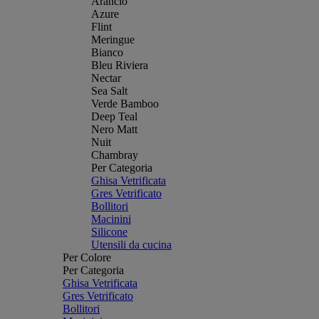
Arancio
Azure
Flint
Meringue
Bianco
Bleu Riviera
Nectar
Sea Salt
Verde Bamboo
Deep Teal
Nero Matt
Nuit
Chambray
Per Categoria
Ghisa Vetrificata
Gres Vetrificato
Bollitori
Macinini
Silicone
Utensili da cucina
Per Colore
Per Categoria
Ghisa Vetrificata
Gres Vetrificato
Bollitori