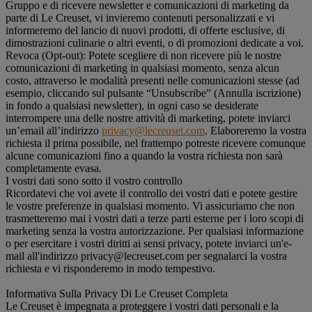
Gruppo e di ricevere newsletter e comunicazioni di marketing da
parte di Le Creuset, vi invieremo contenuti personalizzati e vi
informeremo del lancio di nuovi prodotti, di offerte esclusive, di
dimostrazioni culinarie o altri eventi, o di promozioni dedicate a voi.
Revoca (Opt-out): Potete scegliere di non ricevere più le nostre
comunicazioni di marketing in qualsiasi momento, senza alcun
costo, attraverso le modalità presenti nelle comunicazioni stesse (ad
esempio, cliccando sul pulsante “Unsubscribe” (Annulla iscrizione)
in fondo a qualsiasi newsletter), in ogni caso se desiderate
interrompere una delle nostre attività di marketing, potete inviarci
un’email all’indirizzo
privacy@lecreuset.com
. Elaboreremo la vostra
richiesta il prima possibile, nel frattempo potreste ricevere comunque
alcune comunicazioni fino a quando la vostra richiesta non sarà
completamente evasa.
I vostri dati sono sotto il vostro controllo
Ricordatevi che voi avete il controllo dei vostri dati e potete gestire
le vostre preferenze in qualsiasi momento. Vi assicuriamo che non
trasmetteremo mai i vostri dati a terze parti esterne per i loro scopi di
marketing senza la vostra autorizzazione. Per qualsiasi informazione
o per esercitare i vostri diritti ai sensi privacy, potete inviarci un'e-
mail all'indirizzo privacy@lecreuset.com per segnalarci la vostra
richiesta e vi risponderemo in modo tempestivo.
Informativa Sulla Privacy Di Le Creuset Completa
Le Creuset è impegnata a proteggere i vostri dati personali e la