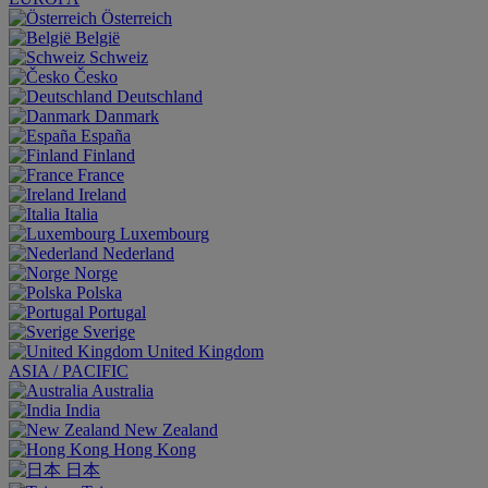
Österreich
België
Schweiz
Česko
Deutschland
Danmark
España
Finland
France
Ireland
Italia
Luxembourg
Nederland
Norge
Polska
Portugal
Sverige
United Kingdom
ASIA / PACIFIC
Australia
India
New Zealand
Hong Kong
日本