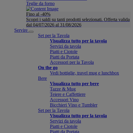
Teglie da forno
Fino al -40%
Scopri i saldi su tanti prodotti selezionati. Offerta valida
dal 04/07/2026 al 31/08/2026
Servire
Set per la Tavola
Visualizza tutto per la tavola
Servizi da tavola
Piatti e Ciotole
Piatti da Portata
Accessori per la Tavola
On the go
Vedi bottiglie, travel mug e lunchbox
Bere
Visualizza tutto per bere
Tazze & Mug
Teiere e Caffettiere
Accessori Vino
Bicchieri Vino e Tumbler
Set per la Tavola
Visualizza tutto per la tavola
Servizi da tavola
Piatti e Ciotole
Piatti da Portata