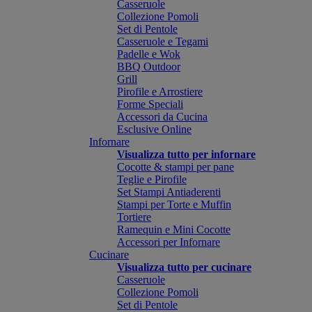
Casseruole
Collezione Pomoli
Set di Pentole
Casseruole e Tegami
Padelle e Wok
BBQ Outdoor
Grill
Pirofile e Arrostiere
Forme Speciali
Accessori da Cucina
Esclusive Online
Infornare
Visualizza tutto per infornare
Cocotte & stampi per pane
Teglie e Pirofile
Set Stampi Antiaderenti
Stampi per Torte e Muffin
Tortiere
Ramequin e Mini Cocotte
Accessori per Infornare
Cucinare
Visualizza tutto per cucinare
Casseruole
Collezione Pomoli
Set di Pentole