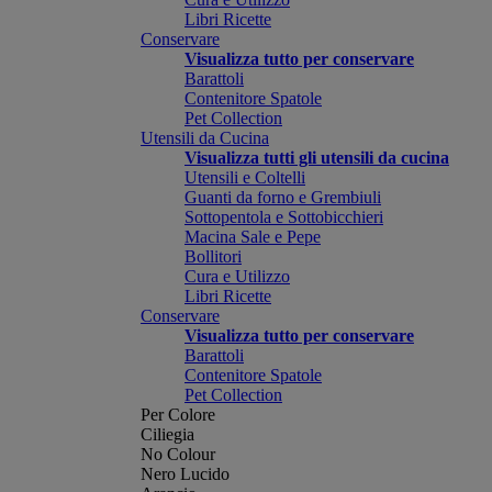
Libri Ricette
Conservare
Visualizza tutto per conservare
Barattoli
Contenitore Spatole
Pet Collection
Utensili da Cucina
Visualizza tutti gli utensili da cucina
Utensili e Coltelli
Guanti da forno e Grembiuli
Sottopentola e Sottobicchieri
Macina Sale e Pepe
Bollitori
Cura e Utilizzo
Libri Ricette
Conservare
Visualizza tutto per conservare
Barattoli
Contenitore Spatole
Pet Collection
Per Colore
Ciliegia
No Colour
Nero Lucido