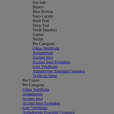
Sea Salt
Bianco
Bleu Riviera
Nero Lucido
Shell Pink
Deep Teal
Verde Bamboo
Garnet
Nectar
Per Categoria
Ghisa Vetrificata
Antiaderente
Acciaio inox
Acciaio Inox Evolution
Gres Vetrificato
Antiaderente Essential Ceramica
Teglie da forno
Per Colore
Per Categoria
Ghisa Vetrificata
Antiaderente
Acciaio inox
Acciaio Inox Evolution
Gres Vetrificato
Antiaderente Essential Ceramica