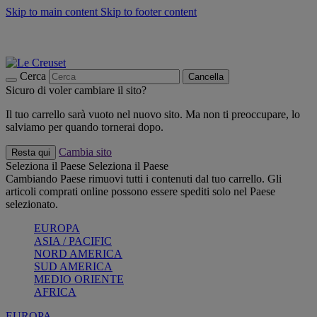
Skip to main content
Skip to footer content
📣 SALDI fino al -40%:
COMPRA
Grigliate, picnic, crea la tua estate con Le Creuset
COMPRA
Paga in 3 rate con Scalapay
Cerca
Cancella
Sicuro di voler cambiare il sito?
Il tuo carrello sarà vuoto nel nuovo sito. Ma non ti preoccupare, lo
salviamo per quando tornerai dopo.
Cambia sito
Resta qui
Seleziona il Paese
Seleziona il Paese
Cambiando Paese rimuovi tutti i contenuti dal tuo carrello. Gli
articoli comprati online possono essere spediti solo nel Paese
selezionato.
EUROPA
ASIA / PACIFIC
NORD AMERICA
SUD AMERICA
MEDIO ORIENTE
AFRICA
EUROPA