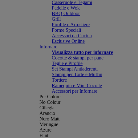
Casseruole e Tegami
Padelle e Wok
BBQ Outdoor
Grill
Pirofile e Arrostiere
Forme Speciali
Accessori da Cucina
Esclusive Online
Infornare
Visualizza tutto per infornare
Cocotte & stampi per pane
Teglie e Pirofile
Set Stampi Antiaderenti
Stampi per Torte e Muffin
Tortiere
Ramequin e Mini Cocotte
Accessori per Infornare
Per Colore
No Colour
Ciliegia
Arancio
Nero Matt
Meringue
Azure
Flint