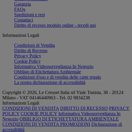
Garanzia
FAQs
Spedizioni e resi
Contattaci
Diritto di recesso modulo online - recedi qui
Informazioni Legali
Condizioni di Vendita
Diritto di Recesso
Privacy Policy
Cookie Policy
Informativa Videosorveglianza In Negozio
Obbligo di Etichettatura Ambientale
Condizioni d'uso e di vendita delle carte regalo
La nostra dichiarazione di accessibilità
Copyright © 2026, Le Creuset Italia srl ​​Viale Tunisia, 38 - 20124
Milano - VAT 04146440963 - Tel. 02 9834238
Informazioni Legali
CONDIZIONI DI VENDITA
DIRITTO DI RECESSO
PRIVACY
POLICY
COOKIE POLICY
Informativa Videosorveglianza In
Negozio
OBBLIGO DI ETICHETTATURA AMBIENTALE
CONDIZIONI DI VENDITA PROMOZIONI
Dichiarazione di
accessibilità