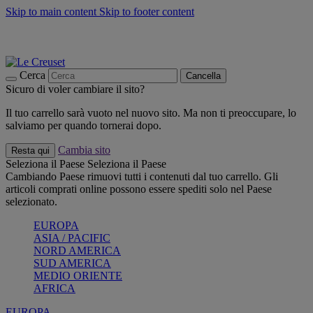
Skip to main content
Skip to footer content
📣 SALDI fino al -40%:
COMPRA
Grigliate, picnic, crea la tua estate con Le Creuset
COMPRA
Paga in 3 rate con Scalapay
Cerca
Cancella
Sicuro di voler cambiare il sito?
Il tuo carrello sarà vuoto nel nuovo sito. Ma non ti preoccupare, lo
salviamo per quando tornerai dopo.
Cambia sito
Resta qui
Seleziona il Paese
Seleziona il Paese
Cambiando Paese rimuovi tutti i contenuti dal tuo carrello. Gli
articoli comprati online possono essere spediti solo nel Paese
selezionato.
EUROPA
ASIA / PACIFIC
NORD AMERICA
SUD AMERICA
MEDIO ORIENTE
AFRICA
EUROPA