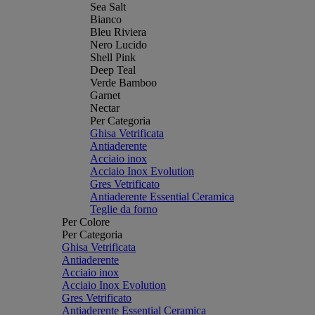
Sea Salt
Bianco
Bleu Riviera
Nero Lucido
Shell Pink
Deep Teal
Verde Bamboo
Garnet
Nectar
Per Categoria
Ghisa Vetrificata
Antiaderente
Acciaio inox
Acciaio Inox Evolution
Gres Vetrificato
Antiaderente Essential Ceramica
Teglie da forno
Per Colore
Per Categoria
Ghisa Vetrificata
Antiaderente
Acciaio inox
Acciaio Inox Evolution
Gres Vetrificato
Antiaderente Essential Ceramica