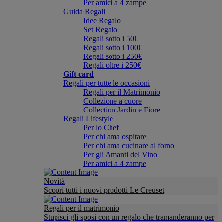
Per amici a 4 zampe
Guida Regali
Idee Regalo
Set Regalo
Regali sotto i 50€
Regali sotto i 100€
Regali sotto i 250€
Regali oltre i 250€
Gift card
Regali per tutte le occasioni
Regali per il Matrimonio
Collezione a cuore
Collection Jardin e Fiore
Regali Lifestyle
Per lo Chef
Per chi ama ospitare
Per chi ama cucinare al forno
Per gli Amanti del Vino
Per amici a 4 zampe
Novità
Scopri tutti i nuovi prodotti Le Creuset
Regali per il matrimonio
Stupisci gli sposi con un regalo che tramanderanno per