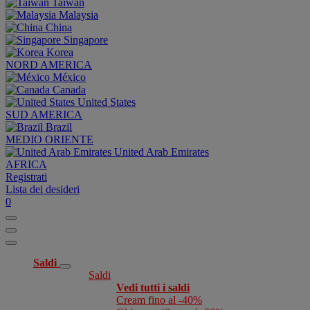
Taiwan
Malaysia
China
Singapore
Korea
NORD AMERICA
México
Canada
United States
SUD AMERICA
Brazil
MEDIO ORIENTE
United Arab Emirates
AFRICA
Registrati
Lista dei desideri
0
Saldi
Saldi
Vedi tutti i saldi
Cream fino al -40%