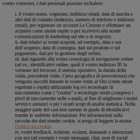
vostro consenso, i dati personali possono includere:
i. il vostro nome, cognome, indirizzo email, data di nascita e
altri dati di contatto (indirizzo, numero di telefono e indirizzo
email), per registrare un account Le Creuset o effettuare un
acquisto come utente ospite o per iscrivervi alle nostre
comunicazioni di marketing sul sito o in negozio;
ii. dati relativi ai vostri acquisti, ad esempio, data e ora
dell’acquisto, data di consegna, dati sul prodotto e sul
pagamento, dati per la gestione degli ordini;
iii. dati riguardo alla vostra cronologia di navigazione online
(ad es., identificativi online, quali il vostro indirizzo IP, la
versione del browser, il sistema operativo, la durata della
visita, precedenti visite, l’area geografica di provenienza) che
vengono raccolti durante le vostre visite al Sito (come utenti
registrati o ospiti) utilizzando log e/o tecnologie di
tracciamento come i “cookie” e tecnologie simili (compresi i
pixel di tracciamento nelle e-mail), al fine di migliorare i nostri
servizi e annunci o per i nostri scopi di analisi statistica. Nella
maggior parte dei casi non saremo in grado di identificarvi
tramite le suddette informazioni. Per informazioni sulla
raccolta dei dati tramite cookie, si prega di leggere la nostra
Politica sui cookie
.
iv. vostri feedback, richieste, reclami, domande o interazioni
con noi (ad esempio i vostri messaggi, chat, post di social