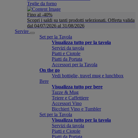
Teglie da forno
Fino al -40%
Scopri i saldi su tanti prodotti selezionati. Offerta valida
dal 04/07/2026 al 31/08/2026
Servire
Set per la Tavola
Visualizza tutto per la tavola
Servizi da tavola
Piatti e Ciotole
Piatti da Portata
Accessori per la Tavola
On the go
Vedi bottiglie, travel mug e lunchbox
Bere
Visualizza tutto per bere
Tazze & Mug
Teiere e Caffettiere
Accessori Vino
Bicchieri Vino e Tumbler
Set per la Tavola
Visualizza tutto per la tavola
Servizi da tavola
Piatti e Ciotole
Piatti da Portata