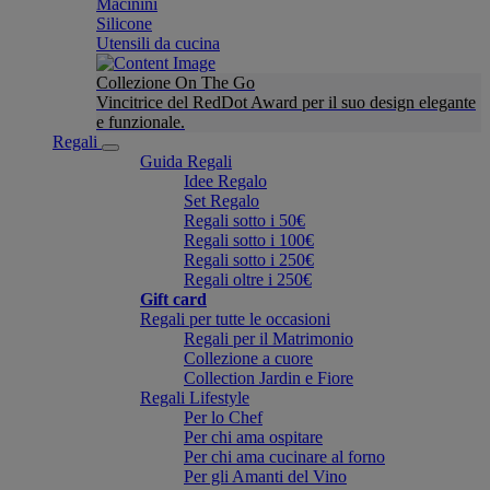
Macinini
Silicone
Utensili da cucina
Collezione On The Go
Vincitrice del RedDot Award per il suo design elegante
e funzionale.
Regali
Guida Regali
Idee Regalo
Set Regalo
Regali sotto i 50€
Regali sotto i 100€
Regali sotto i 250€
Regali oltre i 250€
Gift card
Regali per tutte le occasioni
Regali per il Matrimonio
Collezione a cuore
Collection Jardin e Fiore
Regali Lifestyle
Per lo Chef
Per chi ama ospitare
Per chi ama cucinare al forno
Per gli Amanti del Vino