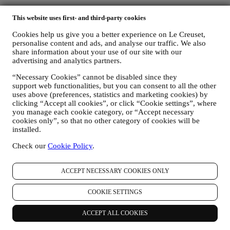
Revoca (Opt-out): Potete interrompere la ricezione delle nostre
This website uses first- and third-party cookies
comunicazioni di marketing e dei nostri aggiornamenti in qualsiasi
momento, gratuitamente, attraverso le modalità presenti nelle
Cookies help us give you a better experience on Le Creuset,
comunicazioni stesse (ad esempio, cliccando sul pulsante
personalise content and ads, and analyse our traffic. We also
“Unsubscribe” (Annulla iscrizione) in fondo a qualsiasi newsletter.
share information about your use of our site with our
Se desiderate interrompere qualsiasi delle nostre attività di
advertising and analytics partners.
marketing, potete inviarci un’email all’indirizzo
privacy@lecreuset.com
.Tratteremo la vostra richiesta di
“Necessary Cookies” cannot be disabled since they
annullamento dell’iscrizione il prima possibile, ma in alcune
support web functionalities, but you can consent to all the other
circostanze potreste continuare a ricevere qualche messaggio prima
uses above (preferences, statistics and marketing cookies) by
che la vostra richiesta di annullamento venga interamente elaborata.
clicking “Accept all cookies”, or click “Cookie settings”, where
you manage each cookie category, or “Accept necessary
cookies only”, so that no other category of cookies will be
Non trasmettiamo o vendiamo i vostri dati di contatto e altri dati
installed.
personali ad altre società per i loro scopi di marketing.
Check our
Cookie Policy
.
v. RINVIARE PUBBLICITÀ MIRATA/PERSONALIZZARE LE
ACCEPT NECESSARY COOKIES ONLY
NOSTRE OFFERTE E MIGLIORARE L’ESPERIENZA DEL
CONSUMATORE
È nostra intenzione utilizzare i vostri dati per adattare i nostri servizi
COOKIE SETTINGS
e le nostre offerte alle vostre esigenze e preferenze allo scopo di
fornirvi un’esperienza consumatore Le Creuset personalizzata.
ACCEPT ALL COOKIES
Svolgere questa attività analizzando le vostre abitudini o interessi, ad
esempio, in relazione ai prodotti più visti, la vostra interazione con