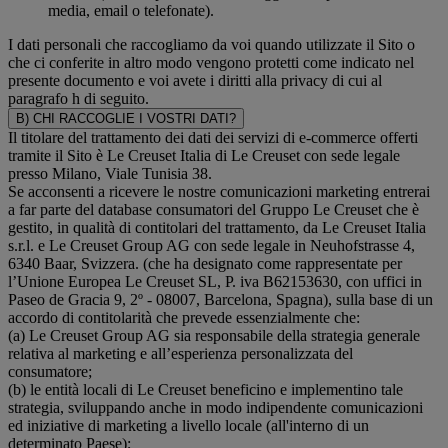
media, email o telefonate).
I dati personali che raccogliamo da voi quando utilizzate il Sito o
che ci conferite in altro modo vengono protetti come indicato nel
presente documento e voi avete i diritti alla privacy di cui al
paragrafo h di seguito.
B) CHI RACCOGLIE I VOSTRI DATI?
Il titolare del trattamento dei dati dei servizi di e-commerce offerti
tramite il Sito è Le Creuset Italia di Le Creuset con sede legale
presso Milano, Viale Tunisia 38.
Se acconsenti a ricevere le nostre comunicazioni marketing entrerai
a far parte del database consumatori del Gruppo Le Creuset che è
gestito, in qualità di contitolari del trattamento, da Le Creuset Italia
s.r.l. e Le Creuset Group AG con sede legale in Neuhofstrasse 4,
6340 Baar, Svizzera. (che ha designato come rappresentate per
l’Unione Europea Le Creuset SL, P. iva B62153630, con uffici in
Paseo de Gracia 9, 2º - 08007, Barcelona, Spagna), sulla base di un
accordo di contitolarità che prevede essenzialmente che:
(a) Le Creuset Group AG sia responsabile della strategia generale
relativa al marketing e all’esperienza personalizzata del
consumatore;
(b) le entità locali di Le Creuset beneficino e implementino tale
strategia, sviluppando anche in modo indipendente comunicazioni
ed iniziative di marketing a livello locale (all'interno di un
determinato Paese);