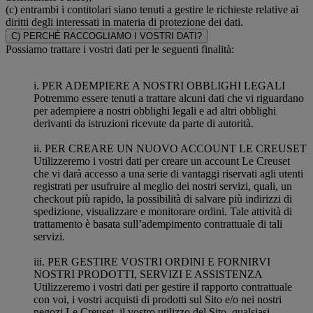
(c) entrambi i contitolari siano tenuti a gestire le richieste relative ai
diritti degli interessati in materia di protezione dei dati.
C) PERCHÉ RACCOGLIAMO I VOSTRI DATI?
Possiamo trattare i vostri dati per le seguenti finalità:
i. PER ADEMPIERE A NOSTRI OBBLIGHI LEGALI
Potremmo essere tenuti a trattare alcuni dati che vi riguardano
per adempiere a nostri obblighi legali e ad altri obblighi
derivanti da istruzioni ricevute da parte di autorità.
ii. PER CREARE UN NUOVO ACCOUNT LE CREUSET
Utilizzeremo i vostri dati per creare un account Le Creuset
che vi darà accesso a una serie di vantaggi riservati agli utenti
registrati per usufruire al meglio dei nostri servizi, quali, un
checkout più rapido, la possibilità di salvare più indirizzi di
spedizione, visualizzare e monitorare ordini. Tale attività di
trattamento è basata sull’adempimento contrattuale di tali
servizi.
iii. PER GESTIRE VOSTRI ORDINI E FORNIRVI
NOSTRI PRODOTTI, SERVIZI E ASSISTENZA
Utilizzeremo i vostri dati per gestire il rapporto contrattuale
con voi, i vostri acquisti di prodotti sul Sito e/o nei nostri
negozi Le Creuset, il vostro utilizzo del Sito, qualsiasi