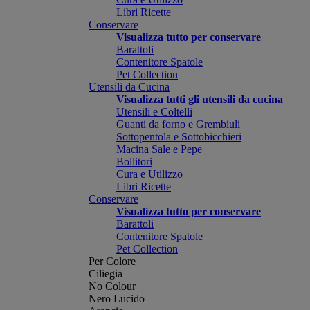
Libri Ricette
Conservare
Visualizza tutto per conservare
Barattoli
Contenitore Spatole
Pet Collection
Utensili da Cucina
Visualizza tutti gli utensili da cucina
Utensili e Coltelli
Guanti da forno e Grembiuli
Sottopentola e Sottobicchieri
Macina Sale e Pepe
Bollitori
Cura e Utilizzo
Libri Ricette
Conservare
Visualizza tutto per conservare
Barattoli
Contenitore Spatole
Pet Collection
Per Colore
Ciliegia
No Colour
Nero Lucido