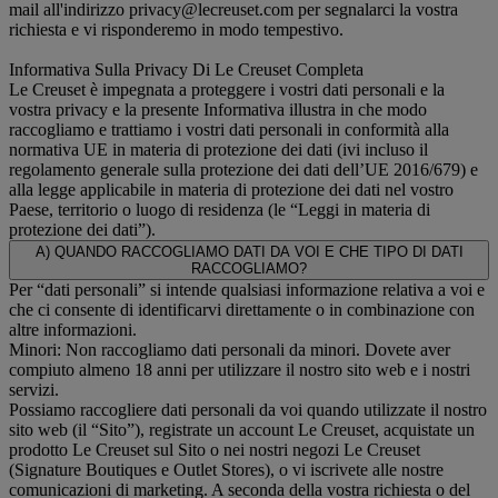
mail all'indirizzo privacy@lecreuset.com per segnalarci la vostra
richiesta e vi risponderemo in modo tempestivo.
Informativa Sulla Privacy Di Le Creuset Completa
Le Creuset è impegnata a proteggere i vostri dati personali e la
vostra privacy e la presente Informativa illustra in che modo
raccogliamo e trattiamo i vostri dati personali in conformità alla
normativa UE in materia di protezione dei dati (ivi incluso il
regolamento generale sulla protezione dei dati dell’UE 2016/679) e
alla legge applicabile in materia di protezione dei dati nel vostro
Paese, territorio o luogo di residenza (le “Leggi in materia di
protezione dei dati”).
A) QUANDO RACCOGLIAMO DATI DA VOI E CHE TIPO DI DATI
RACCOGLIAMO?
Per “dati personali” si intende qualsiasi informazione relativa a voi e
che ci consente di identificarvi direttamente o in combinazione con
altre informazioni.
Minori: Non raccogliamo dati personali da minori. Dovete aver
compiuto almeno 18 anni per utilizzare il nostro sito web e i nostri
servizi.
Possiamo raccogliere dati personali da voi quando utilizzate il nostro
sito web (il “Sito”), registrate un account Le Creuset, acquistate un
prodotto Le Creuset sul Sito o nei nostri negozi Le Creuset
(Signature Boutiques e Outlet Stores), o vi iscrivete alle nostre
comunicazioni di marketing. A seconda della vostra richiesta o del