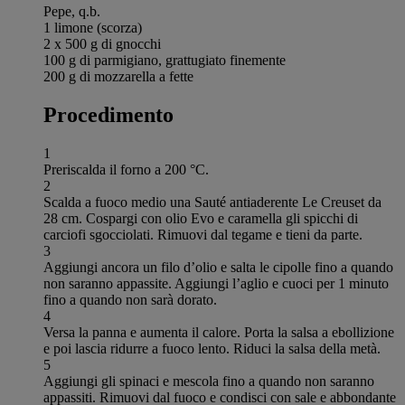
Pepe, q.b.
1 limone (scorza)
2 x 500 g di gnocchi
100 g di parmigiano, grattugiato finemente
200 g di mozzarella a fette
Procedimento
1
Preriscalda il forno a 200 °C.
2
Scalda a fuoco medio una Sauté antiaderente Le Creuset da
28 cm. Cospargi con olio Evo e caramella gli spicchi di
carciofi sgocciolati. Rimuovi dal tegame e tieni da parte.
3
Aggiungi ancora un filo d’olio e salta le cipolle fino a quando
non saranno appassite. Aggiungi l’aglio e cuoci per 1 minuto
fino a quando non sarà dorato.
4
Versa la panna e aumenta il calore. Porta la salsa a ebollizione
e poi lascia ridurre a fuoco lento. Riduci la salsa della metà.
5
Aggiungi gli spinaci e mescola fino a quando non saranno
appassiti. Rimuovi dal fuoco e condisci con sale e abbondante