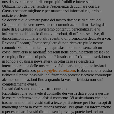
nostri servizi per renderli sempre più fruibili e interessanti.
Utilizziamo i dati per rendere l’esperienza di cucinare con Le
Creuset sempre migliore e per mantenervi informati riguardo a
notizie e offerte
Se decidete di diventare parte del nostro database di clienti del
Gruppo e di ricevere newsletter e comunicazioni di marketing da
parte di Le Creuset, vi invieremo contenuti personalizzati e vi
informeremo del lancio di nuovi prodotti, di offerte esclusive, di
dimostrazioni culinarie o altri eventi, o di promozioni dedicate a voi.
Revoca (Opt-out): Potete scegliere di non ricevere più le nostre
comunicazioni di marketing in qualsiasi momento, senza alcun
costo, attraverso le modalità presenti nelle comunicazioni stesse (ad
esempio, cliccando sul pulsante “Unsubscribe” (Annulla iscrizione)
in fondo a qualsiasi newsletter), in ogni caso se desiderate
interrompere una delle nostre attività di marketing, potete inviarci
un’email all’indirizzo
privacy@lecreuset.com
. Elaboreremo la vostra
richiesta il prima possibile, nel frattempo potreste ricevere comunque
alcune comunicazioni fino a quando la vostra richiesta non sarà
completamente evasa.
I vostri dati sono sotto il vostro controllo
Ricordatevi che voi avete il controllo dei vostri dati e potete gestire
le vostre preferenze in qualsiasi momento. Vi assicuriamo che non
trasmetteremo mai i vostri dati a terze parti esterne per i loro scopi di
marketing senza la vostra autorizzazione. Per qualsiasi informazione
o per esercitare i vostri diritti ai sensi privacy, potete inviarci un'e-