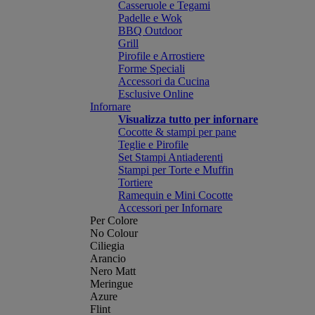
Casseruole e Tegami
Padelle e Wok
BBQ Outdoor
Grill
Pirofile e Arrostiere
Forme Speciali
Accessori da Cucina
Esclusive Online
Infornare
Visualizza tutto per infornare
Cocotte & stampi per pane
Teglie e Pirofile
Set Stampi Antiaderenti
Stampi per Torte e Muffin
Tortiere
Ramequin e Mini Cocotte
Accessori per Infornare
Per Colore
No Colour
Ciliegia
Arancio
Nero Matt
Meringue
Azure
Flint