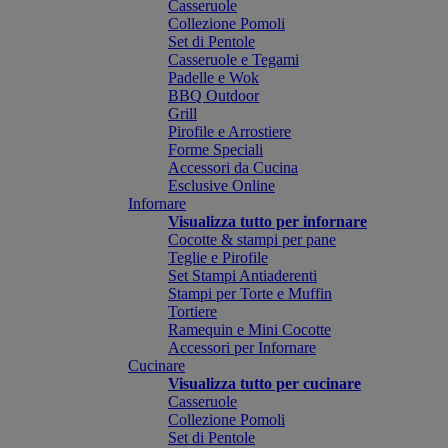
Casseruole
Collezione Pomoli
Set di Pentole
Casseruole e Tegami
Padelle e Wok
BBQ Outdoor
Grill
Pirofile e Arrostiere
Forme Speciali
Accessori da Cucina
Esclusive Online
Infornare
Visualizza tutto per infornare
Cocotte & stampi per pane
Teglie e Pirofile
Set Stampi Antiaderenti
Stampi per Torte e Muffin
Tortiere
Ramequin e Mini Cocotte
Accessori per Infornare
Cucinare
Visualizza tutto per cucinare
Casseruole
Collezione Pomoli
Set di Pentole