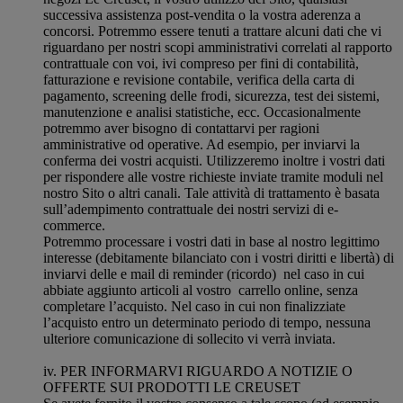
successiva assistenza post-vendita o la vostra aderenza a
concorsi. Potremmo essere tenuti a trattare alcuni dati che vi
riguardano per nostri scopi amministrativi correlati al rapporto
contrattuale con voi, ivi compreso per fini di contabilità,
fatturazione e revisione contabile, verifica della carta di
pagamento, screening delle frodi, sicurezza, test dei sistemi,
manutenzione e analisi statistiche, ecc. Occasionalmente
potremmo aver bisogno di contattarvi per ragioni
amministrative od operative. Ad esempio, per inviarvi la
conferma dei vostri acquisti. Utilizzeremo inoltre i vostri dati
per rispondere alle vostre richieste inviate tramite moduli nel
nostro Sito o altri canali. Tale attività di trattamento è basata
sull’adempimento contrattuale dei nostri servizi di e-
commerce.
Potremmo processare i vostri dati in base al nostro legittimo
interesse (debitamente bilanciato con i vostri diritti e libertà) di
inviarvi delle e mail di reminder (ricordo) nel caso in cui
abbiate aggiunto articoli al vostro carrello online, senza
completare l’acquisto. Nel caso in cui non finalizziate
l’acquisto entro un determinato periodo di tempo, nessuna
ulteriore comunicazione di sollecito vi verrà inviata.
iv. PER INFORMARVI RIGUARDO A NOTIZIE O
OFFERTE SUI PRODOTTI LE CREUSET