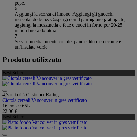
pepe.
6
Aggiungi la scorza di limone. Aggiungi gli gnocchi,
mescolando bene. Cospargi con il parmigiano grattugiato,
aggiungi la mozzarella a fette e cuoci in forno per 20-25
minuti fino a doratura.
7
Servi immediatamente con del pane caldo e croccante e
un’insalata verde.
Prodotto utilizzato
Best Seller
4,3 out of 5 Customer Rating
Ciotola cereali Vancouver in gres vetrificato
16 cm - 0.65L
22,00 €
Best Seller