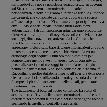
Se avete fornito il vostro consenso a tale scopo (ad esempio,
iscrivendovi alla nostra newsletter quando create un account
sul Sito), vi invieremo comunicazioni di marketing
personalizzate e notizie riguardo a iniziative relative al mondo
Le Creuset, alle consociate del suo Gruppo, e alle società
affiliate e ai partner locali. Vi contatteremo principalmente via
email, SMS o social media, incluso utilizzando mezzi
automatizzati. Tali comunicazioni riguarderanno prodotti Le
Creuset o nuove aperture di negozi, eventi esclusivi, concorsi,
sondaggi, dimostrazioni organizzate da Le Creuset che
potrebbero interessarvi o offerte speciali che potreste
apprezzare, incluso sulla base di talune informazioni che sono
in nostro possesso come la vostra ubicazione o la vostra
cronologia degli acquisti. Utilizzeremo i vostri dati per
comprendere meglio i vostri interessi. Ciò ci consente di
personalizzare i nostri messaggi in modo da renderli più
pertinenti e interessanti. Non sono contemplate altre finalità.
Raccogliamo inoltre statistiche rispetto all’apertura della posta
elettronica e ai click utilizzando tecnologie standard di settore
(compresi i pixel di tracciamento nelle e-mail) per aiutarci a
monitorare la nostra newsletter.
Tale trattamento si basa sul vostro consenso. La scelta di
acconsentire all’invio delle nostre comunicazioni può essere
esercitata nei momenti in cui i dati personali vengono raccolti
spuntando la casella di controllo appropriata.