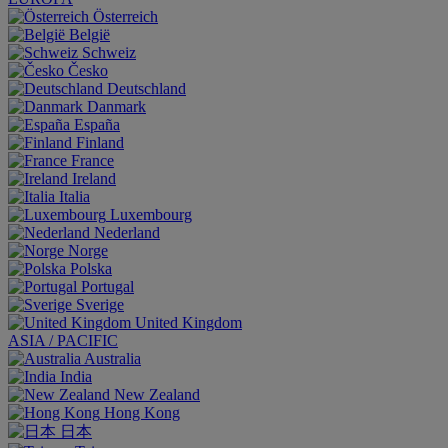
Österreich
België
Schweiz
Česko
Deutschland
Danmark
España
Finland
France
Ireland
Italia
Luxembourg
Nederland
Norge
Polska
Portugal
Sverige
United Kingdom
ASIA / PACIFIC
Australia
India
New Zealand
Hong Kong
日本