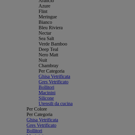
Arancio
Azure
Flint
Meringue
Bianco
Bleu Riviera
Nectar
Sea Salt
Verde Bamboo
Deep Teal
Nero Matt
Nuit
Chambray
Per Categoria
Ghisa Vetrificata
Gres Vetrificato
Bollitori
Macinini
Silicone
Utensili da cucina
Per Colore
Per Categoria
Ghisa Vetrificata
Gres Vetrificato
Bollitori