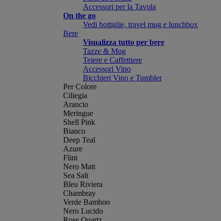
Accessori per la Tavola
On the go
Vedi bottiglie, travel mug e lunchbox
Bere
Visualizza tutto per bere
Tazze & Mug
Teiere e Caffettiere
Accessori Vino
Bicchieri Vino e Tumbler
Per Colore
Ciliegia
Arancio
Meringue
Shell Pink
Bianco
Deep Teal
Azure
Flint
Nero Matt
Sea Salt
Bleu Riviera
Chambray
Verde Bamboo
Nero Lucido
Rose Quartz