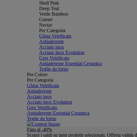
Shell Pink
Deep Teal
Verde Bamboo
Garnet
Nectar
Per Categoria
Ghisa Vetrificata
Antiaderente
Acciaio inox
Acciaio Inox Evolution
Gres Vetrificato
Antiaderente Essential Ceramica
Teglie da forno
Per Colore
Per Categoria
Ghisa Vetrificata
Antiaderente
Acciaio inox
Acciaio Inox Evolution
Gres Vetrificato
Antiaderente Essential Ceramica
Teglie da forno
Fino al -40%
Scopri i saldi su tanti prodotti selezionati. Offerta valid