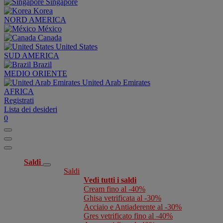
Singapore
Korea
NORD AMERICA
México
Canada
United States
SUD AMERICA
Brazil
MEDIO ORIENTE
United Arab Emirates
AFRICA
Registrati
Lista dei desideri
0
Saldi
Saldi
Vedi tutti i saldi
Cream fino al -40%
Ghisa vetrificata al -30%
Acciaio e Antiaderente al -30%
Gres vetrificato fino al -40%