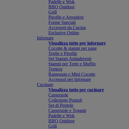
Padelle e Wok
BBQ Outdoor
Grill
Pirofile e Arrostiere
Forme Speciali
Accessori da Cucina
Esclusive Online
Infornare
Visualizza tutto per infornare
Cocotte & stampi per pane
Teglie e Pirofile
Set Stampi Antiaderenti
Stampi per Torte e Muffin
Tortiere
Ramequin e Mini Cocotte
Accessori per Infornare
Cucinare
Visualizza tutto per cucinare
Casseruole
Collezione Pomoli
Set di Pentole
Casseruole e Tegami
Padelle e Wok
BBQ Outdoor
Grill