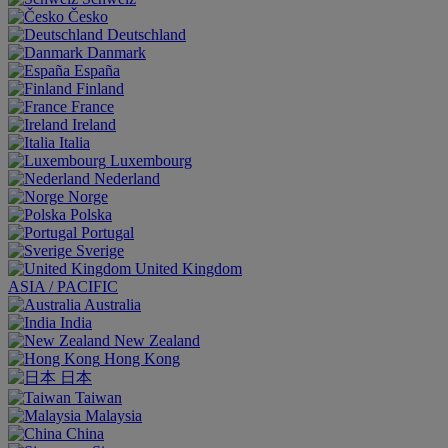
Česko
Deutschland
Danmark
España
Finland
France
Ireland
Italia
Luxembourg
Nederland
Norge
Polska
Portugal
Sverige
United Kingdom
ASIA / PACIFIC
Australia
India
New Zealand
Hong Kong
日本
Taiwan
Malaysia
China