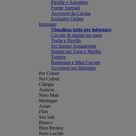
Pirofile e Arrostiere
Forme Speciali
Accessori da Cucina
Esclusive Online
Infornare
Visualizza tutto per infornare
Cocotte & stampi per pane
Teglie e Pirofile
Set Stampi Antiaderenti
Stampi per Torte e Muffin
Tortiere
Ramequin e Mini Cocotte
Accessori per Infornare
Per Colore
No Colour
Ciliegia
Arancio
Nero Matt
Meringue
Azure
Flint
Sea Salt
Bianco
Bleu Riviera
Nero Lucido