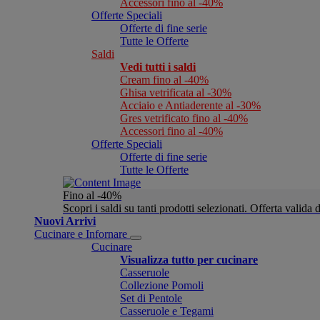
Accessori fino al -40%
Offerte Speciali
Offerte di fine serie
Tutte le Offerte
Saldi
Vedi tutti i saldi
Cream fino al -40%
Ghisa vetrificata al -30%
Acciaio e Antiaderente al -30%
Gres vetrificato fino al -40%
Accessori fino al -40%
Offerte Speciali
Offerte di fine serie
Tutte le Offerte
Fino al -40%
Scopri i saldi su tanti prodotti selezionati. Offerta valid
Nuovi Arrivi
Cucinare e Infornare
Cucinare
Visualizza tutto per cucinare
Casseruole
Collezione Pomoli
Set di Pentole
Casseruole e Tegami