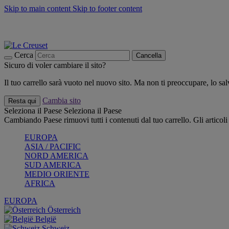
Skip to main content
Skip to footer content
📣 SALDI fino al -40%:
COMPRA
Grigliate, picnic, crea la tua estate con Le Creuset
COMPRA
Paga in 3 rate con Scalapay
Cerca
Cancella
Sicuro di voler cambiare il sito?
Il tuo carrello sarà vuoto nel nuovo sito. Ma non ti preoccupare, lo s
Cambia sito
Resta qui
Seleziona il Paese
Seleziona il Paese
Cambiando Paese rimuovi tutti i contenuti dal tuo carrello. Gli articol
EUROPA
ASIA / PACIFIC
NORD AMERICA
SUD AMERICA
MEDIO ORIENTE
AFRICA
EUROPA
Österreich
België
Schweiz