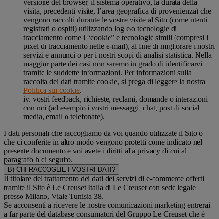
versione del browser, il sistema operativo, la durata della
visita, precedenti visite, l’area geografica di provenienza) che
vengono raccolti durante le vostre visite al Sito (come utenti
registrati o ospiti) utilizzando log e/o tecnologie di
tracciamento come i “cookie” e tecnologie simili (compresi i
pixel di tracciamento nelle e-mail), al fine di migliorare i nostri
servizi e annunci o per i nostri scopi di analisi statistica. Nella
maggior parte dei casi non saremo in grado di identificarvi
tramite le suddette informazioni. Per informazioni sulla
raccolta dei dati tramite cookie, si prega di leggere la nostra
Politica sui cookie
.
iv. vostri feedback, richieste, reclami, domande o interazioni
con noi (ad esempio i vostri messaggi, chat, post di social
media, email o telefonate).
I dati personali che raccogliamo da voi quando utilizzate il Sito o
che ci conferite in altro modo vengono protetti come indicato nel
presente documento e voi avete i diritti alla privacy di cui al
paragrafo h di seguito.
B) CHI RACCOGLIE I VOSTRI DATI?
Il titolare del trattamento dei dati dei servizi di e-commerce offerti
tramite il Sito è Le Creuset Italia di Le Creuset con sede legale
presso Milano, Viale Tunisia 38.
Se acconsenti a ricevere le nostre comunicazioni marketing entrerai
a far parte del database consumatori del Gruppo Le Creuset che è