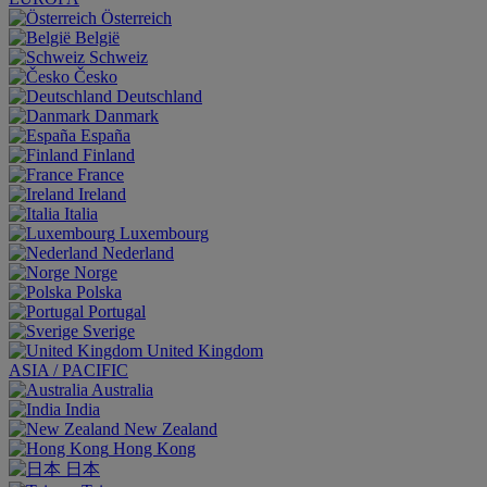
Österreich
België
Schweiz
Česko
Deutschland
Danmark
España
Finland
France
Ireland
Italia
Luxembourg
Nederland
Norge
Polska
Portugal
Sverige
United Kingdom
ASIA / PACIFIC
Australia
India
New Zealand
Hong Kong
日本