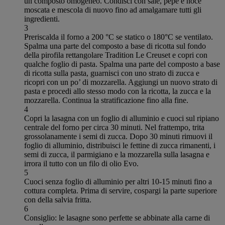
un composto omogeneo. Condisci con sale, pepe e noce
moscata e mescola di nuovo fino ad amalgamare tutti gli
ingredienti.
3
Preriscalda il forno a 200 °C se statico o 180°C se ventilato.
Spalma una parte del composto a base di ricotta sul fondo
della pirofila rettangolare Tradition Le Creuset e copri con
qualche foglio di pasta. Spalma una parte del composto a base
di ricotta sulla pasta, guarnisci con uno strato di zucca e
ricopri con un po’ di mozzarella. Aggiungi un nuovo strato di
pasta e procedi allo stesso modo con la ricotta, la zucca e la
mozzarella. Continua la stratificazione fino alla fine.
4
Copri la lasagna con un foglio di alluminio e cuoci sul ripiano
centrale del forno per circa 30 minuti. Nel frattempo, trita
grossolanamente i semi di zucca. Dopo 30 minuti rimuovi il
foglio di alluminio, distribuisci le fettine di zucca rimanenti, i
semi di zucca, il parmigiano e la mozzarella sulla lasagna e
irrora il tutto con un filo di olio Evo.
5
Cuoci senza foglio di alluminio per altri 10-15 minuti fino a
cottura completa. Prima di servire, cospargi la parte superiore
con della salvia fritta.
6
Consiglio: le lasagne sono perfette se abbinate alla carne di