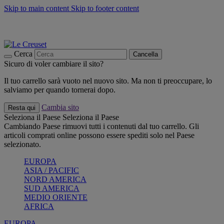
Skip to main content
Skip to footer content
📣 SALDI fino al -40%:
COMPRA
Grigliate, picnic, crea la tua estate con Le Creuset
COMPRA
Paga in 3 rate con Scalapay
Cerca
Cancella
Sicuro di voler cambiare il sito?
Il tuo carrello sarà vuoto nel nuovo sito. Ma non ti preoccupare, lo
salviamo per quando tornerai dopo.
Cambia sito
Resta qui
Seleziona il Paese
Seleziona il Paese
Cambiando Paese rimuovi tutti i contenuti dal tuo carrello. Gli
articoli comprati online possono essere spediti solo nel Paese
selezionato.
EUROPA
ASIA / PACIFIC
NORD AMERICA
SUD AMERICA
MEDIO ORIENTE
AFRICA
EUROPA