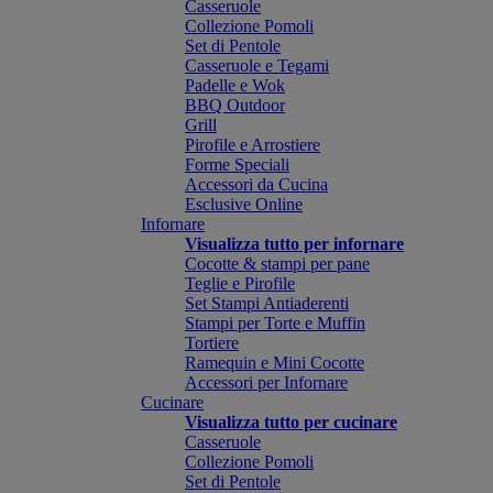
Casseruole
Collezione Pomoli
Set di Pentole
Casseruole e Tegami
Padelle e Wok
BBQ Outdoor
Grill
Pirofile e Arrostiere
Forme Speciali
Accessori da Cucina
Esclusive Online
Infornare
Visualizza tutto per infornare
Cocotte & stampi per pane
Teglie e Pirofile
Set Stampi Antiaderenti
Stampi per Torte e Muffin
Tortiere
Ramequin e Mini Cocotte
Accessori per Infornare
Cucinare
Visualizza tutto per cucinare
Casseruole
Collezione Pomoli
Set di Pentole