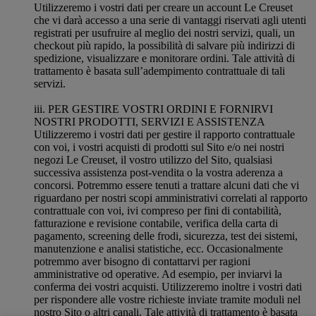
Utilizzeremo i vostri dati per creare un account Le Creuset
che vi darà accesso a una serie di vantaggi riservati agli utenti
registrati per usufruire al meglio dei nostri servizi, quali, un
checkout più rapido, la possibilità di salvare più indirizzi di
spedizione, visualizzare e monitorare ordini. Tale attività di
trattamento è basata sull’adempimento contrattuale di tali
servizi.
iii. PER GESTIRE VOSTRI ORDINI E FORNIRVI
NOSTRI PRODOTTI, SERVIZI E ASSISTENZA
Utilizzeremo i vostri dati per gestire il rapporto contrattuale
con voi, i vostri acquisti di prodotti sul Sito e/o nei nostri
negozi Le Creuset, il vostro utilizzo del Sito, qualsiasi
successiva assistenza post-vendita o la vostra aderenza a
concorsi. Potremmo essere tenuti a trattare alcuni dati che vi
riguardano per nostri scopi amministrativi correlati al rapporto
contrattuale con voi, ivi compreso per fini di contabilità,
fatturazione e revisione contabile, verifica della carta di
pagamento, screening delle frodi, sicurezza, test dei sistemi,
manutenzione e analisi statistiche, ecc. Occasionalmente
potremmo aver bisogno di contattarvi per ragioni
amministrative od operative. Ad esempio, per inviarvi la
conferma dei vostri acquisti. Utilizzeremo inoltre i vostri dati
per rispondere alle vostre richieste inviate tramite moduli nel
nostro Sito o altri canali. Tale attività di trattamento è basata