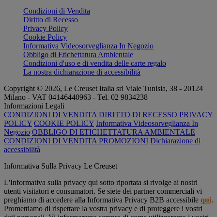
Condizioni di Vendita
Diritto di Recesso
Privacy Policy
Cookie Policy
Informativa Videosorveglianza In Negozio
Obbligo di Etichettatura Ambientale
Condizioni d'uso e di vendita delle carte regalo
La nostra dichiarazione di accessibilità
Copyright © 2026, Le Creuset Italia srl ​​Viale Tunisia, 38 - 20124
Milano - VAT 04146440963 - Tel. 02 9834238
Informazioni Legali
CONDIZIONI DI VENDITA
DIRITTO DI RECESSO
PRIVACY
POLICY
COOKIE POLICY
Informativa Videosorveglianza In
Negozio
OBBLIGO DI ETICHETTATURA AMBIENTALE
CONDIZIONI DI VENDITA PROMOZIONI
Dichiarazione di
accessibilità
Informativa Sulla Privacy Le Creuset
L'Informativa sulla privacy qui sotto riportata si rivolge ai nostri
utenti visitatori e consumatori. Se siete dei partner commerciali vi
preghiamo di accedere alla Informativa Privacy B2B accessibile
qui
.
Promettiamo di rispettare la vostra privacy e di proteggere i vostri