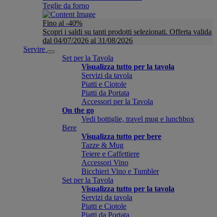
Teglie da forno
Fino al -40%
Scopri i saldi su tanti prodotti selezionati. Offerta valida
dal 04/07/2026 al 31/08/2026
Servire
Set per la Tavola
Visualizza tutto per la tavola
Servizi da tavola
Piatti e Ciotole
Piatti da Portata
Accessori per la Tavola
On the go
Vedi bottiglie, travel mug e lunchbox
Bere
Visualizza tutto per bere
Tazze & Mug
Teiere e Caffettiere
Accessori Vino
Bicchieri Vino e Tumbler
Set per la Tavola
Visualizza tutto per la tavola
Servizi da tavola
Piatti e Ciotole
Piatti da Portata