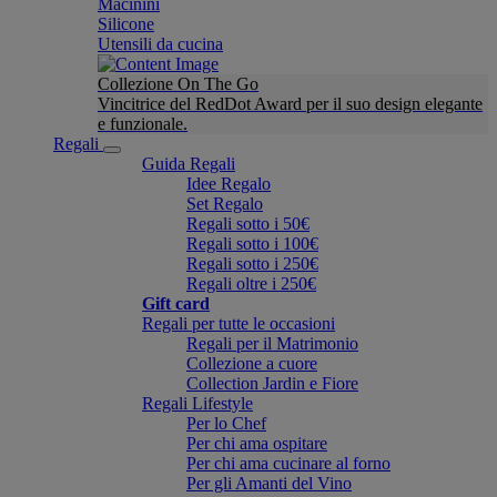
Macinini
Silicone
Utensili da cucina
Collezione On The Go
Vincitrice del RedDot Award per il suo design elegante
e funzionale.
Regali
Guida Regali
Idee Regalo
Set Regalo
Regali sotto i 50€
Regali sotto i 100€
Regali sotto i 250€
Regali oltre i 250€
Gift card
Regali per tutte le occasioni
Regali per il Matrimonio
Collezione a cuore
Collection Jardin e Fiore
Regali Lifestyle
Per lo Chef
Per chi ama ospitare
Per chi ama cucinare al forno
Per gli Amanti del Vino