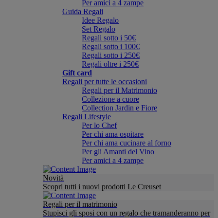
Per amici a 4 zampe
Guida Regali
Idee Regalo
Set Regalo
Regali sotto i 50€
Regali sotto i 100€
Regali sotto i 250€
Regali oltre i 250€
Gift card
Regali per tutte le occasioni
Regali per il Matrimonio
Collezione a cuore
Collection Jardin e Fiore
Regali Lifestyle
Per lo Chef
Per chi ama ospitare
Per chi ama cucinare al forno
Per gli Amanti del Vino
Per amici a 4 zampe
Novità
Scopri tutti i nuovi prodotti Le Creuset
Regali per il matrimonio
Stupisci gli sposi con un regalo che tramanderanno per