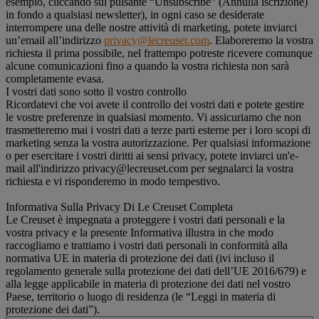
esempio, cliccando sul pulsante “Unsubscribe” (Annulla iscrizione)
in fondo a qualsiasi newsletter), in ogni caso se desiderate
interrompere una delle nostre attività di marketing, potete inviarci
un’email all’indirizzo
privacy@lecreuset.com
. Elaboreremo la vostra
richiesta il prima possibile, nel frattempo potreste ricevere comunque
alcune comunicazioni fino a quando la vostra richiesta non sarà
completamente evasa.
I vostri dati sono sotto il vostro controllo
Ricordatevi che voi avete il controllo dei vostri dati e potete gestire
le vostre preferenze in qualsiasi momento. Vi assicuriamo che non
trasmetteremo mai i vostri dati a terze parti esterne per i loro scopi di
marketing senza la vostra autorizzazione. Per qualsiasi informazione
o per esercitare i vostri diritti ai sensi privacy, potete inviarci un'e-
mail all'indirizzo privacy@lecreuset.com per segnalarci la vostra
richiesta e vi risponderemo in modo tempestivo.
Informativa Sulla Privacy Di Le Creuset Completa
Le Creuset è impegnata a proteggere i vostri dati personali e la
vostra privacy e la presente Informativa illustra in che modo
raccogliamo e trattiamo i vostri dati personali in conformità alla
normativa UE in materia di protezione dei dati (ivi incluso il
regolamento generale sulla protezione dei dati dell’UE 2016/679) e
alla legge applicabile in materia di protezione dei dati nel vostro
Paese, territorio o luogo di residenza (le “Leggi in materia di
protezione dei dati”).