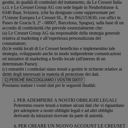
gestito, in qualità di contitolari del trattamento, da Le Creuset Italia
s.r.l. e Le Creuset Group AG con sede legale in Neuhofstrasse 4,
6340 Baar, Svizzera. (che ha designato come rappresentate per
l’Unione Europea Le Creuset SL, P. iva B62153630, con uffici in
Paseo de Gracia 9, 2º - 08007, Barcelona, Spagna), sulla base di un
accordo di contitolarità che prevede essenzialmente che:
(a) Le Creuset Group AG sia responsabile della strategia generale
relativa al marketing e all’esperienza personalizzata del
consumatore;
(b) le entità locali di Le Creuset beneficino e implementino tale
strategia, sviluppando anche in modo indipendente comunicazioni
ed iniziative di marketing a livello locale (all'interno di un
determinato Paese);
(c) entrambi i contitolari siano tenuti a gestire le richieste relative ai
diritti degli interessati in materia di protezione dei dati.
C) PERCHÉ RACCOGLIAMO I VOSTRI DATI?
Possiamo trattare i vostri dati per le seguenti finalità:
i. PER ADEMPIERE A NOSTRI OBBLIGHI LEGALI
Potremmo essere tenuti a trattare alcuni dati che vi riguardano
per adempiere a nostri obblighi legali e ad altri obblighi
derivanti da istruzioni ricevute da parte di autorità.
ii. PER CREARE UN NUOVO ACCOUNT LE CREUSET