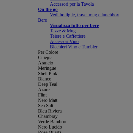
Accessori per la Tavola
On the go
Vedi bottiglie, travel mug e lunchbox
Bere
Visualizza tutto per bere
Tazze & Mug
Teiere e Caffettiere
Accessori Vino
Bicchieri Vino e Tumbler
Per Colore
Ciliegia
Arancio
Meringue
Shell Pink
Bianco
Deep Teal
Azure
Flint
Nero Matt
Sea Salt
Bleu Riviera
Chambray
Verde Bamboo
Nero Lucido
Rose Quartz