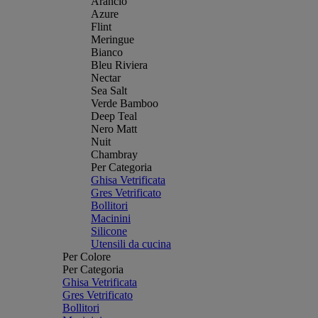
Arancio
Azure
Flint
Meringue
Bianco
Bleu Riviera
Nectar
Sea Salt
Verde Bamboo
Deep Teal
Nero Matt
Nuit
Chambray
Per Categoria
Ghisa Vetrificata
Gres Vetrificato
Bollitori
Macinini
Silicone
Utensili da cucina
Per Colore
Per Categoria
Ghisa Vetrificata
Gres Vetrificato
Bollitori