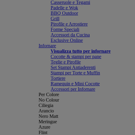
Casseruole e Tegami
Padelle e Wok
BBQ Outdoor
Grill
Pirofile e Arrostiere
Forme Speciali
Accessori da Cucina
Esclusive Online
Infornare
Visualizza tutto per infornare
Cocotte & stampi per pane
Teglie e Pirofile
Set Stampi Antiaderenti
Stampi per Torte e Muffin
Tortiere
Ramequin e Mini Cocotte
Accessori per Infornare
Per Colore
No Colour
Ciliegia
Arancio
Nero Matt
Meringue
Azure
Flint