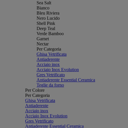
Sea Salt
Bianco
Bleu Riviera
Nero Lucido
Shell Pink
Deep Teal
Verde Bamboo
Garnet
Nectar
Per Categoria
Ghisa Vetrificata
Antiaderente
Acciaio inox
Acciaio Inox Evolution
Gres Vetrificato
Antiaderente Essential Ceramica
Teglie da forno
Per Colore
Per Categoria
Ghisa Vetrificata
Antiaderente
Acciaio inox
Acciaio Inox Evolution
Gres Vetrificato
Antiaderente Essential Ceramica