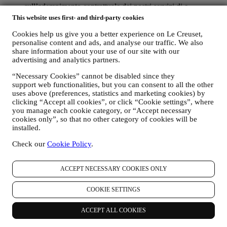
sull’adempimento contrattuale dei nostri servizi di e-
commerce.
This website uses first- and third-party cookies
Potremmo processare i vostri dati in base al nostro legittimo
interesse (debitamente bilanciato con i vostri diritti e libertà) di
Cookies help us give you a better experience on Le Creuset,
personalise content and ads, and analyse our traffic. We also
inviarvi delle e mail di reminder (ricordo) nel caso in cui
share information about your use of our site with our
abbiate aggiunto articoli al vostro carrello online, senza
advertising and analytics partners.
completare l’acquisto. Nel caso in cui non finalizziate
l’acquisto entro un determinato periodo di tempo, nessuna
“Necessary Cookies” cannot be disabled since they
ulteriore comunicazione di sollecito vi verrà inviata.
support web functionalities, but you can consent to all the other
uses above (preferences, statistics and marketing cookies) by
iv. PER INFORMARVI RIGUARDO A NOTIZIE O
clicking “Accept all cookies”, or click “Cookie settings”, where
OFFERTE SUI PRODOTTI LE CREUSET
you manage each cookie category, or “Accept necessary
Se avete fornito il vostro consenso a tale scopo (ad esempio,
cookies only”, so that no other category of cookies will be
iscrivendovi alla nostra newsletter quando create un account
installed.
sul Sito), vi invieremo comunicazioni di marketing
personalizzate e notizie riguardo a iniziative relative al mondo
Check our
Cookie Policy
.
Le Creuset, alle consociate del suo Gruppo, e alle società
affiliate e ai partner locali. Vi contatteremo principalmente via
ACCEPT NECESSARY COOKIES ONLY
email, SMS o social media, incluso utilizzando mezzi
automatizzati. Tali comunicazioni riguarderanno prodotti Le
Creuset o nuove aperture di negozi, eventi esclusivi, concorsi,
COOKIE SETTINGS
sondaggi, dimostrazioni organizzate da Le Creuset che
potrebbero interessarvi o offerte speciali che potreste
ACCEPT ALL COOKIES
apprezzare, incluso sulla base di talune informazioni che sono
in nostro possesso come la vostra ubicazione o la vostra