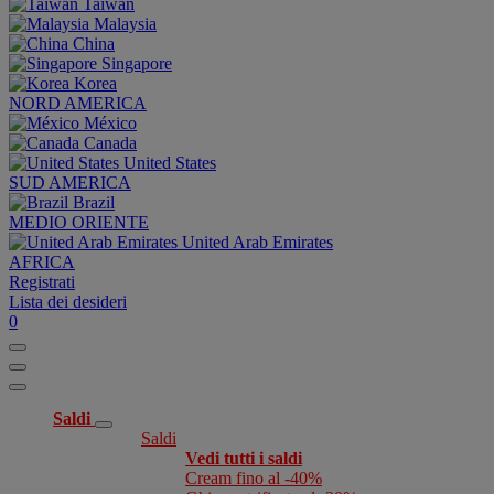
Taiwan
Malaysia
China
Singapore
Korea
NORD AMERICA
México
Canada
United States
SUD AMERICA
Brazil
MEDIO ORIENTE
United Arab Emirates
AFRICA
Registrati
Lista dei desideri
0
Saldi
Saldi
Vedi tutti i saldi
Cream fino al -40%