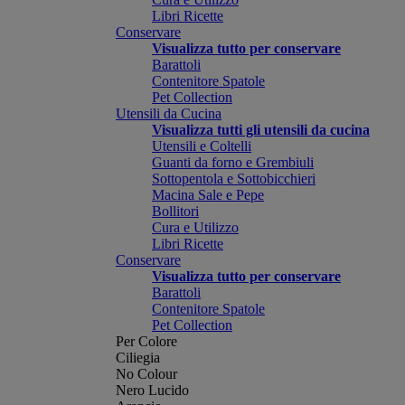
Libri Ricette
Conservare
Visualizza tutto per conservare
Barattoli
Contenitore Spatole
Pet Collection
Utensili da Cucina
Visualizza tutti gli utensili da cucina
Utensili e Coltelli
Guanti da forno e Grembiuli
Sottopentola e Sottobicchieri
Macina Sale e Pepe
Bollitori
Cura e Utilizzo
Libri Ricette
Conservare
Visualizza tutto per conservare
Barattoli
Contenitore Spatole
Pet Collection
Per Colore
Ciliegia
No Colour
Nero Lucido