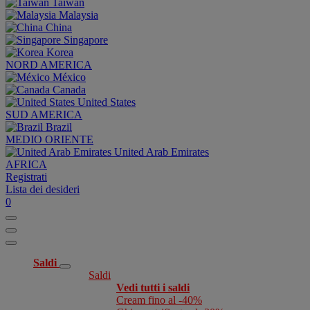
Taiwan
Malaysia
China
Singapore
Korea
NORD AMERICA
México
Canada
United States
SUD AMERICA
Brazil
MEDIO ORIENTE
United Arab Emirates
AFRICA
Registrati
Lista dei desideri
0
Saldi
Saldi
Vedi tutti i saldi
Cream fino al -40%