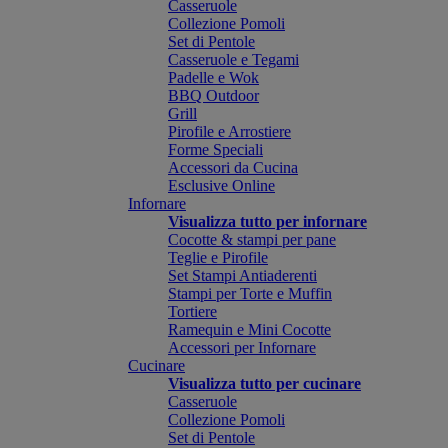
Casseruole
Collezione Pomoli
Set di Pentole
Casseruole e Tegami
Padelle e Wok
BBQ Outdoor
Grill
Pirofile e Arrostiere
Forme Speciali
Accessori da Cucina
Esclusive Online
Infornare
Visualizza tutto per infornare
Cocotte & stampi per pane
Teglie e Pirofile
Set Stampi Antiaderenti
Stampi per Torte e Muffin
Tortiere
Ramequin e Mini Cocotte
Accessori per Infornare
Cucinare
Visualizza tutto per cucinare
Casseruole
Collezione Pomoli
Set di Pentole