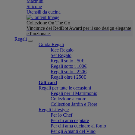
Macinini
Silicone
Utensili da cucina
Collezione On The Go
Vincitrice del RedDot Award per il suo design elegante
e funzionale.
Regali
Guida Regali
Idee Regalo
Set Regalo
Regali sotto i 50€
Regali sotto i 100€
Regali sotto i 250€
Regali oltre i 250€
Gift card
Regali per tutte le occasioni
Regali per il Matrimonio
Collezione a cuore
Collection Jardin e Fiore
Regali Lifestyle
Per lo Chef
Per chi ama ospitare
Per chi ama cucinare al forno
Per gli Amanti del Vino