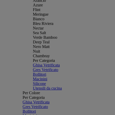
Arancio
Azure
Flint
Meringue
Bianco
Bleu Riviera
Nectar
Sea Salt
Verde Bamboo
Deep Teal
Nero Matt
Nuit
Chambray
Per Categoria
Ghisa Vetrificata
Gres Vetrificato
Bollitori
Macinini
Silicone
Utensili da cucina
Per Colore
Per Categoria
Ghisa Vetrificata
Gres Vetrificato
Bollitori