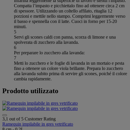
Infarina leggermente la superficie di lavoro e stendi l'impasto.
Compatta l’impasto e picchiettalo fino ad ottenere circa 2 cm
di spessore. Utilizzando un coltello affilato, ritaglia 12
porzioni e mettile nello stampo. Comprimi leggermente verso
il basso e spennella con il latte. Cuoci in forno per 15-20
minuti.
5
Servi gli scones caldi con panna, scorza di limone e una
spolverata di zucchero alla lavanda.
6
Per preparare lo zucchero alla lavanda:
7
Metti lo zucchero e le foglie di lavanda in un mortaio e pesta
fino a ottenere un colore viola brillante. Prepara lo zucchero
alla lavanda subito prima di servire gli scones, poiché il colore
cambia rapidamente.
Prodotto utilizzato
3,1 out of 5 Customer Rating
Ramequin impilabile in gres vetrificato
8 cm - 0.2L