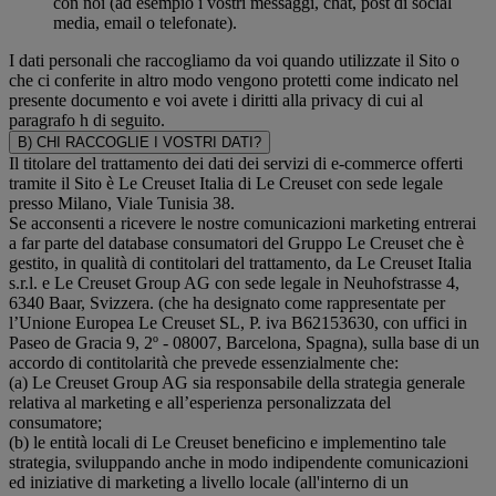
con noi (ad esempio i vostri messaggi, chat, post di social
media, email o telefonate).
I dati personali che raccogliamo da voi quando utilizzate il Sito o
che ci conferite in altro modo vengono protetti come indicato nel
presente documento e voi avete i diritti alla privacy di cui al
paragrafo h di seguito.
B) CHI RACCOGLIE I VOSTRI DATI?
Il titolare del trattamento dei dati dei servizi di e-commerce offerti
tramite il Sito è Le Creuset Italia di Le Creuset con sede legale
presso Milano, Viale Tunisia 38.
Se acconsenti a ricevere le nostre comunicazioni marketing entrerai
a far parte del database consumatori del Gruppo Le Creuset che è
gestito, in qualità di contitolari del trattamento, da Le Creuset Italia
s.r.l. e Le Creuset Group AG con sede legale in Neuhofstrasse 4,
6340 Baar, Svizzera. (che ha designato come rappresentate per
l’Unione Europea Le Creuset SL, P. iva B62153630, con uffici in
Paseo de Gracia 9, 2º - 08007, Barcelona, Spagna), sulla base di un
accordo di contitolarità che prevede essenzialmente che:
(a) Le Creuset Group AG sia responsabile della strategia generale
relativa al marketing e all’esperienza personalizzata del
consumatore;
(b) le entità locali di Le Creuset beneficino e implementino tale
strategia, sviluppando anche in modo indipendente comunicazioni
ed iniziative di marketing a livello locale (all'interno di un