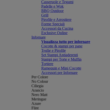
Casseruole e Tegami
Padelle e Wok
BBQ Outdoor
Grill
Pirofile e Arrostiere
Forme Speciali
Accessori da Cucina
Esclusive Online
Infornare
Visualizza tutto per infornare
Cocotte & stampi per pane
Teglie e Pirofile
Set Stampi Antiaderenti
Stampi per Torte e Muffin
Tortiere
Ramequin e Mini Cocotte
Accessori per Infornare
Per Colore
No Colour
Ciliegia
Arancio
Nero Matt
Meringue
Azure
Flint