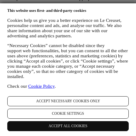
Revoca (Opt-out): Potete interrompere la ricezione delle nostre
This website uses first- and third-party cookies
comunicazioni di marketing e dei nostri aggiornamenti in qualsiasi
momento, gratuitamente, attraverso le modalità presenti nelle
Cookies help us give you a better experience on Le Creuset,
comunicazioni stesse (ad esempio, cliccando sul pulsante
personalise content and ads, and analyse our traffic. We also
“Unsubscribe” (Annulla iscrizione) in fondo a qualsiasi newsletter.
share information about your use of our site with our
advertising and analytics partners.
Se desiderate interrompere qualsiasi delle nostre attività di
marketing, potete inviarci un’email all’indirizzo
“Necessary Cookies” cannot be disabled since they
privacy@lecreuset.com
.Tratteremo la vostra richiesta di
support web functionalities, but you can consent to all the other
annullamento dell’iscrizione il prima possibile, ma in alcune
uses above (preferences, statistics and marketing cookies) by
circostanze potreste continuare a ricevere qualche messaggio prima
clicking “Accept all cookies”, or click “Cookie settings”, where
che la vostra richiesta di annullamento venga interamente elaborata.
you manage each cookie category, or “Accept necessary
cookies only”, so that no other category of cookies will be
installed.
Non trasmettiamo o vendiamo i vostri dati di contatto e altri dati
personali ad altre società per i loro scopi di marketing.
Check our
Cookie Policy
.
v. RINVIARE PUBBLICITÀ MIRATA/PERSONALIZZARE LE
ACCEPT NECESSARY COOKIES ONLY
NOSTRE OFFERTE E MIGLIORARE L’ESPERIENZA DEL
CONSUMATORE
COOKIE SETTINGS
È nostra intenzione utilizzare i vostri dati per adattare i nostri servizi
e le nostre offerte alle vostre esigenze e preferenze allo scopo di
ACCEPT ALL COOKIES
fornirvi un’esperienza consumatore Le Creuset personalizzata.
Svolgere questa attività analizzando le vostre abitudini o interessi, ad