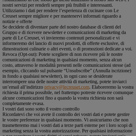
nostri servizi per renderli sempre più fruibili e interessanti.
Utilizziamo i dati per rendere l’esperienza di cucinare con Le
Creuset sempre migliore e per mantenervi informati riguardo a
notizie e offerte
Se decidete di diventare parte del nostro database di clienti del
Gruppo e di ricevere newsletter e comunicazioni di marketing da
parte di Le Creuset, vi invieremo contenuti personalizzati e vi
informeremo del lancio di nuovi prodotti, di offerte esclusive, di
dimostrazioni culinarie o altri eventi, o di promozioni dedicate a voi.
Revoca (Opt-out): Potete scegliere di non ricevere più le nostre
comunicazioni di marketing in qualsiasi momento, senza alcun
costo, attraverso le modalità presenti nelle comunicazioni stesse (ad
esempio, cliccando sul pulsante “Unsubscribe” (Annulla iscrizione)
in fondo a qualsiasi newsletter), in ogni caso se desiderate
interrompere una delle nostre attività di marketing, potete inviarci
un’email all’indirizzo
privacy@lecreuset.com
. Elaboreremo la vostra
richiesta il prima possibile, nel frattempo potreste ricevere comunque
alcune comunicazioni fino a quando la vostra richiesta non sarà
completamente evasa.
I vostri dati sono sotto il vostro controllo
Ricordatevi che voi avete il controllo dei vostri dati e potete gestire
le vostre preferenze in qualsiasi momento. Vi assicuriamo che non
trasmetteremo mai i vostri dati a terze parti esterne per i loro scopi di
marketing senza la vostra autorizzazione. Per qualsiasi informazione