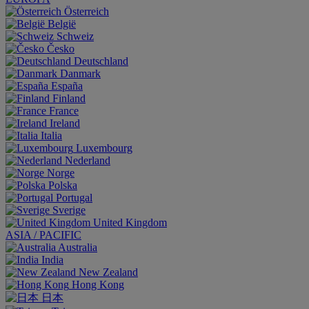
Österreich
België
Schweiz
Česko
Deutschland
Danmark
España
Finland
France
Ireland
Italia
Luxembourg
Nederland
Norge
Polska
Portugal
Sverige
United Kingdom
ASIA / PACIFIC
Australia
India
New Zealand
Hong Kong
日本