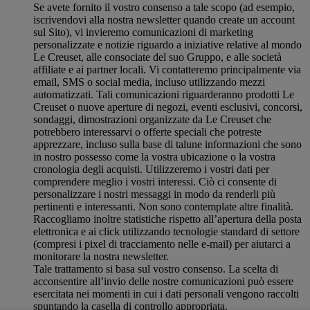
Se avete fornito il vostro consenso a tale scopo (ad esempio,
iscrivendovi alla nostra newsletter quando create un account
sul Sito), vi invieremo comunicazioni di marketing
personalizzate e notizie riguardo a iniziative relative al mondo
Le Creuset, alle consociate del suo Gruppo, e alle società
affiliate e ai partner locali. Vi contatteremo principalmente via
email, SMS o social media, incluso utilizzando mezzi
automatizzati. Tali comunicazioni riguarderanno prodotti Le
Creuset o nuove aperture di negozi, eventi esclusivi, concorsi,
sondaggi, dimostrazioni organizzate da Le Creuset che
potrebbero interessarvi o offerte speciali che potreste
apprezzare, incluso sulla base di talune informazioni che sono
in nostro possesso come la vostra ubicazione o la vostra
cronologia degli acquisti. Utilizzeremo i vostri dati per
comprendere meglio i vostri interessi. Ciò ci consente di
personalizzare i nostri messaggi in modo da renderli più
pertinenti e interessanti. Non sono contemplate altre finalità.
Raccogliamo inoltre statistiche rispetto all’apertura della posta
elettronica e ai click utilizzando tecnologie standard di settore
(compresi i pixel di tracciamento nelle e-mail) per aiutarci a
monitorare la nostra newsletter.
Tale trattamento si basa sul vostro consenso. La scelta di
acconsentire all’invio delle nostre comunicazioni può essere
esercitata nei momenti in cui i dati personali vengono raccolti
spuntando la casella di controllo appropriata.