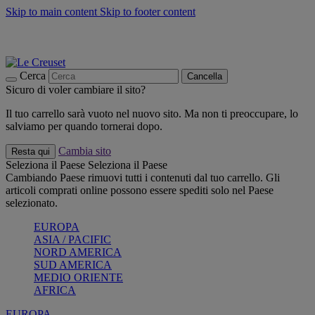
Skip to main content
Skip to footer content
📣 SALDI fino al -40%:
COMPRA
Grigliate, picnic, crea la tua estate con Le Creuset
COMPRA
Paga in 3 rate con Scalapay
Cerca
Cancella
Sicuro di voler cambiare il sito?
Il tuo carrello sarà vuoto nel nuovo sito. Ma non ti preoccupare, lo
salviamo per quando tornerai dopo.
Cambia sito
Resta qui
Seleziona il Paese
Seleziona il Paese
Cambiando Paese rimuovi tutti i contenuti dal tuo carrello. Gli
articoli comprati online possono essere spediti solo nel Paese
selezionato.
EUROPA
ASIA / PACIFIC
NORD AMERICA
SUD AMERICA
MEDIO ORIENTE
AFRICA
EUROPA