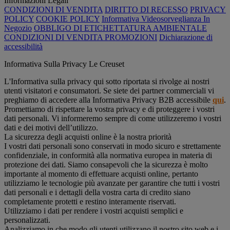
Informazioni Legali
CONDIZIONI DI VENDITA
DIRITTO DI RECESSO
PRIVACY
POLICY
COOKIE POLICY
Informativa Videosorveglianza In
Negozio
OBBLIGO DI ETICHETTATURA AMBIENTALE
CONDIZIONI DI VENDITA PROMOZIONI
Dichiarazione di
accessibilità
Informativa Sulla Privacy Le Creuset
L'Informativa sulla privacy qui sotto riportata si rivolge ai nostri
utenti visitatori e consumatori. Se siete dei partner commerciali vi
preghiamo di accedere alla Informativa Privacy B2B accessibile
qui
.
Promettiamo di rispettare la vostra privacy e di proteggere i vostri
dati personali. Vi informeremo sempre di come utilizzeremo i vostri
dati e dei motivi dell’utilizzo.
La sicurezza degli acquisti online è la nostra priorità
I vostri dati personali sono conservati in modo sicuro e strettamente
confidenziale, in conformità alla normativa europea in materia di
protezione dei dati. Siamo consapevoli che la sicurezza è molto
importante al momento di effettuare acquisti online, pertanto
utilizziamo le tecnologie più avanzate per garantire che tutti i vostri
dati personali e i dettagli della vostra carta di credito siano
completamente protetti e restino interamente riservati.
Utilizziamo i dati per rendere i vostri acquisti semplici e
personalizzati.
Analizziamo in che modo gli utenti utilizzano il nostro sito web e i