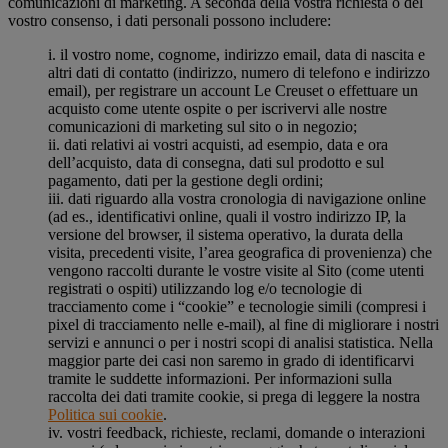
comunicazioni di marketing. A seconda della vostra richiesta o del
vostro consenso, i dati personali possono includere:
i. il vostro nome, cognome, indirizzo email, data di nascita e
altri dati di contatto (indirizzo, numero di telefono e indirizzo
email), per registrare un account Le Creuset o effettuare un
acquisto come utente ospite o per iscrivervi alle nostre
comunicazioni di marketing sul sito o in negozio;
ii. dati relativi ai vostri acquisti, ad esempio, data e ora
dell’acquisto, data di consegna, dati sul prodotto e sul
pagamento, dati per la gestione degli ordini;
iii. dati riguardo alla vostra cronologia di navigazione online
(ad es., identificativi online, quali il vostro indirizzo IP, la
versione del browser, il sistema operativo, la durata della
visita, precedenti visite, l’area geografica di provenienza) che
vengono raccolti durante le vostre visite al Sito (come utenti
registrati o ospiti) utilizzando log e/o tecnologie di
tracciamento come i “cookie” e tecnologie simili (compresi i
pixel di tracciamento nelle e-mail), al fine di migliorare i nostri
servizi e annunci o per i nostri scopi di analisi statistica. Nella
maggior parte dei casi non saremo in grado di identificarvi
tramite le suddette informazioni. Per informazioni sulla
raccolta dei dati tramite cookie, si prega di leggere la nostra
Politica sui cookie
.
iv. vostri feedback, richieste, reclami, domande o interazioni