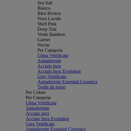
Sea Salt
Bianco
Bleu Riviera
Nero Lucido
Shell Pink
Deep Teal
Verde Bamboo
Garnet
Nectar
Per Categoria
Ghisa Vetrificata
Antiaderente
Acciaio inox
Acciaio Inox Evolution
Gres Vetrificato
Antiaderente Essential Ceramica
Teglie da forno
Per Colore
Per Categoria
Ghisa Vetrificata
Antiaderente
Acciaio inox
Acciaio Inox Evolution
Gres Vetrificato
Antiaderente Essential Ceramica