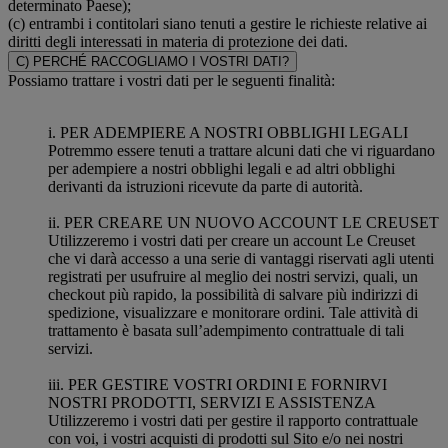
determinato Paese);
(c) entrambi i contitolari siano tenuti a gestire le richieste relative ai
diritti degli interessati in materia di protezione dei dati.
C) PERCHÉ RACCOGLIAMO I VOSTRI DATI?
Possiamo trattare i vostri dati per le seguenti finalità:
i. PER ADEMPIERE A NOSTRI OBBLIGHI LEGALI
Potremmo essere tenuti a trattare alcuni dati che vi riguardano
per adempiere a nostri obblighi legali e ad altri obblighi
derivanti da istruzioni ricevute da parte di autorità.
ii. PER CREARE UN NUOVO ACCOUNT LE CREUSET
Utilizzeremo i vostri dati per creare un account Le Creuset
che vi darà accesso a una serie di vantaggi riservati agli utenti
registrati per usufruire al meglio dei nostri servizi, quali, un
checkout più rapido, la possibilità di salvare più indirizzi di
spedizione, visualizzare e monitorare ordini. Tale attività di
trattamento è basata sull’adempimento contrattuale di tali
servizi.
iii. PER GESTIRE VOSTRI ORDINI E FORNIRVI
NOSTRI PRODOTTI, SERVIZI E ASSISTENZA
Utilizzeremo i vostri dati per gestire il rapporto contrattuale
con voi, i vostri acquisti di prodotti sul Sito e/o nei nostri