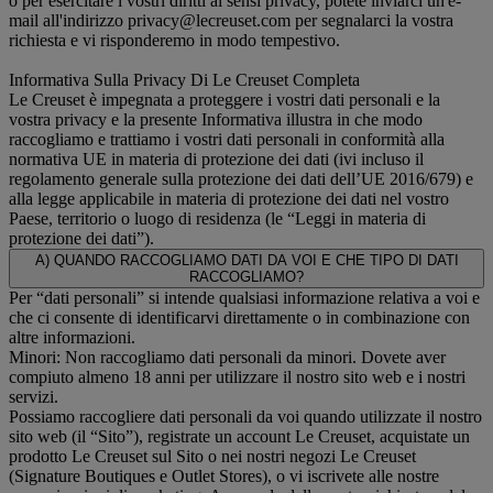
o per esercitare i vostri diritti ai sensi privacy, potete inviarci un'e-
mail all'indirizzo privacy@lecreuset.com per segnalarci la vostra
richiesta e vi risponderemo in modo tempestivo.
Informativa Sulla Privacy Di Le Creuset Completa
Le Creuset è impegnata a proteggere i vostri dati personali e la
vostra privacy e la presente Informativa illustra in che modo
raccogliamo e trattiamo i vostri dati personali in conformità alla
normativa UE in materia di protezione dei dati (ivi incluso il
regolamento generale sulla protezione dei dati dell’UE 2016/679) e
alla legge applicabile in materia di protezione dei dati nel vostro
Paese, territorio o luogo di residenza (le “Leggi in materia di
protezione dei dati”).
A) QUANDO RACCOGLIAMO DATI DA VOI E CHE TIPO DI DATI
RACCOGLIAMO?
Per “dati personali” si intende qualsiasi informazione relativa a voi e
che ci consente di identificarvi direttamente o in combinazione con
altre informazioni.
Minori: Non raccogliamo dati personali da minori. Dovete aver
compiuto almeno 18 anni per utilizzare il nostro sito web e i nostri
servizi.
Possiamo raccogliere dati personali da voi quando utilizzate il nostro
sito web (il “Sito”), registrate un account Le Creuset, acquistate un
prodotto Le Creuset sul Sito o nei nostri negozi Le Creuset
(Signature Boutiques e Outlet Stores), o vi iscrivete alle nostre