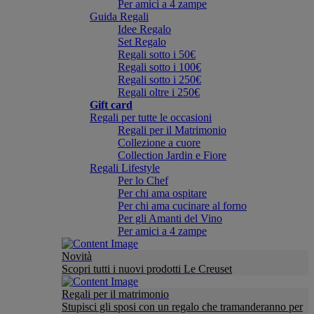
Per amici a 4 zampe
Guida Regali
Idee Regalo
Set Regalo
Regali sotto i 50€
Regali sotto i 100€
Regali sotto i 250€
Regali oltre i 250€
Gift card
Regali per tutte le occasioni
Regali per il Matrimonio
Collezione a cuore
Collection Jardin e Fiore
Regali Lifestyle
Per lo Chef
Per chi ama ospitare
Per chi ama cucinare al forno
Per gli Amanti del Vino
Per amici a 4 zampe
Novità
Scopri tutti i nuovi prodotti Le Creuset
Regali per il matrimonio
Stupisci gli sposi con un regalo che tramanderanno per