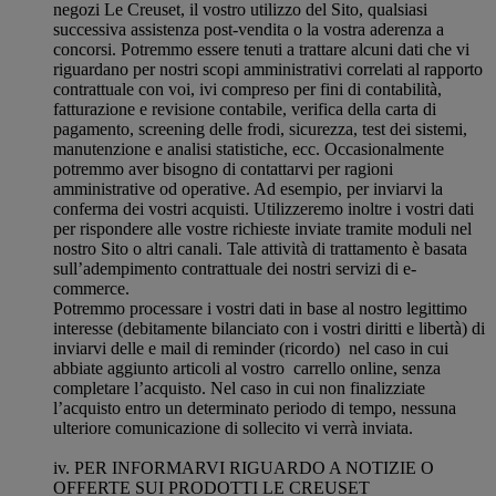
negozi Le Creuset, il vostro utilizzo del Sito, qualsiasi
successiva assistenza post-vendita o la vostra aderenza a
concorsi. Potremmo essere tenuti a trattare alcuni dati che vi
riguardano per nostri scopi amministrativi correlati al rapporto
contrattuale con voi, ivi compreso per fini di contabilità,
fatturazione e revisione contabile, verifica della carta di
pagamento, screening delle frodi, sicurezza, test dei sistemi,
manutenzione e analisi statistiche, ecc. Occasionalmente
potremmo aver bisogno di contattarvi per ragioni
amministrative od operative. Ad esempio, per inviarvi la
conferma dei vostri acquisti. Utilizzeremo inoltre i vostri dati
per rispondere alle vostre richieste inviate tramite moduli nel
nostro Sito o altri canali. Tale attività di trattamento è basata
sull’adempimento contrattuale dei nostri servizi di e-
commerce.
Potremmo processare i vostri dati in base al nostro legittimo
interesse (debitamente bilanciato con i vostri diritti e libertà) di
inviarvi delle e mail di reminder (ricordo) nel caso in cui
abbiate aggiunto articoli al vostro carrello online, senza
completare l’acquisto. Nel caso in cui non finalizziate
l’acquisto entro un determinato periodo di tempo, nessuna
ulteriore comunicazione di sollecito vi verrà inviata.
iv. PER INFORMARVI RIGUARDO A NOTIZIE O
OFFERTE SUI PRODOTTI LE CREUSET