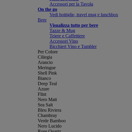
Accessori per la Tavola
On the go
Vedi bottiglie, travel mug e lunchbox
Bere
Visualizza tutto per bere
Tazze & Mug
Teiere e Caffettiere
Accessori Vino
Bicchieri Vino e Tumbler
Per Colore
Ciliegia
Arancio
Meringue
Shell Pink
Bianco
Deep Teal
Azure
Flint
Nero Matt
Sea Salt
Bleu Riviera
Chambray
Verde Bamboo
Nero Lucido
Rose Quartz