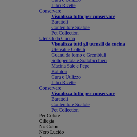
Libri Ricette
Conservare
Visualizza tutto per conservare
Barattoli
Contenitore Spatole
Pet Collection
Utensili da Cucina
Visualizza tutti gli utensili da cucina
Utensili e Coltelli
Guanti da forno e Grembiuli
Sottopentola e Sottobicchieri
Macina Sale e Pepe
Bollitori
Cura e Utilizzo
Libri Ricette
Conservare
Visualizza tutto per conservare
Barattoli
Contenitore Spatole
Pet Collection
Per Colore
Ciliegia
No Colour
Nero Lucido