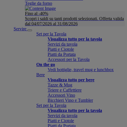
Teglie da forno
Fino al -40%
Scopri i saldi su tanti prodotti selezionati. Offerta valida
dal 04/07/2026 al 31/08/2026
Servire
Set per la Tavola
Visualizza tutto per la tavola
Servizi da tavola
Piatti e Ciotole
Piatti da Portata
Accessori per la Tavola
On the go
Vedi bottiglie, travel mug e lunchbox
Bere
Visualizza tutto per bere
Tazze & Mug
Teiere e Caffettiere
Accessori Vino
Bicchieri Vino e Tumbler
Set per la Tavola
Visualizza tutto per la tavola
Servizi da tavola
Piatti e Ciotole
Piatti da Portata