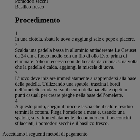
Pomodori secchi
Basilico fresco
Procedimento
1
In una ciotola, sbatti le uova e aggiungi sale e pepe a piacere.
2
Scalda una padella bassa in alluminio antiaderente Le Creuset
da 24 cm a fuoco medio con un filo di olio Evo, prima di
eliminare l’olio in eccesso con della carta da cucina. Una volta
che la padella è calda, aggiungi la miscela di uova.
3
L’uovo deve iniziare immediatamente a rapprendersi alla base
della padella. Utilizzando una spatola, trascina i bordi
dell’omelette cruda verso il centro della padella e ripeti in
punti casuali per creare pieghe nella base dell’omelette.
4
A questo punto, spegni il fuoco e lascia che il calore residuo
termini la cottura. Piega l’omelette a metà e, usando una
spatola, servi immediatamente, decorando con i bocconcini
sfilacciati, i pomodori secchi e il basilico fresco.
Accettiamo i seguenti metodi di pagamento