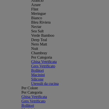
Arancio
Azure
Flint
Meringue
Bianco
Bleu Riviera
Nectar
Sea Salt
Verde Bamboo
Deep Teal
Nero Matt
Nuit
Chambray
Per Categoria
Ghisa Vetrificata
Gres Vetrificato
Bollitori
Macinini
Silicone
Utensili da cucina
Per Colore
Per Categoria
Ghisa Vetrificata
Gres Vetrificato
Bollitori