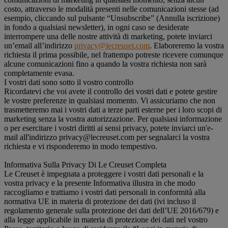
costo, attraverso le modalità presenti nelle comunicazioni stesse (ad
esempio, cliccando sul pulsante “Unsubscribe” (Annulla iscrizione)
in fondo a qualsiasi newsletter), in ogni caso se desiderate
interrompere una delle nostre attività di marketing, potete inviarci
un’email all’indirizzo
privacy@lecreuset.com
. Elaboreremo la vostra
richiesta il prima possibile, nel frattempo potreste ricevere comunque
alcune comunicazioni fino a quando la vostra richiesta non sarà
completamente evasa.
I vostri dati sono sotto il vostro controllo
Ricordatevi che voi avete il controllo dei vostri dati e potete gestire
le vostre preferenze in qualsiasi momento. Vi assicuriamo che non
trasmetteremo mai i vostri dati a terze parti esterne per i loro scopi di
marketing senza la vostra autorizzazione. Per qualsiasi informazione
o per esercitare i vostri diritti ai sensi privacy, potete inviarci un'e-
mail all'indirizzo privacy@lecreuset.com per segnalarci la vostra
richiesta e vi risponderemo in modo tempestivo.
Informativa Sulla Privacy Di Le Creuset Completa
Le Creuset è impegnata a proteggere i vostri dati personali e la
vostra privacy e la presente Informativa illustra in che modo
raccogliamo e trattiamo i vostri dati personali in conformità alla
normativa UE in materia di protezione dei dati (ivi incluso il
regolamento generale sulla protezione dei dati dell’UE 2016/679) e
alla legge applicabile in materia di protezione dei dati nel vostro