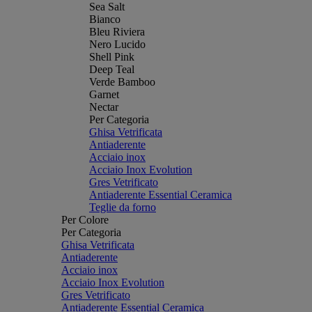
Sea Salt
Bianco
Bleu Riviera
Nero Lucido
Shell Pink
Deep Teal
Verde Bamboo
Garnet
Nectar
Per Categoria
Ghisa Vetrificata
Antiaderente
Acciaio inox
Acciaio Inox Evolution
Gres Vetrificato
Antiaderente Essential Ceramica
Teglie da forno
Per Colore
Per Categoria
Ghisa Vetrificata
Antiaderente
Acciaio inox
Acciaio Inox Evolution
Gres Vetrificato
Antiaderente Essential Ceramica