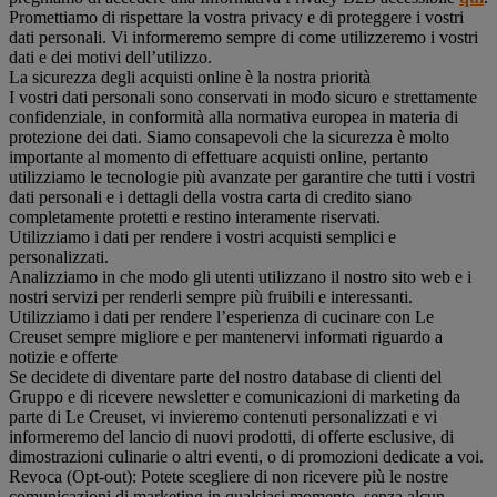
Promettiamo di rispettare la vostra privacy e di proteggere i vostri
dati personali. Vi informeremo sempre di come utilizzeremo i vostri
dati e dei motivi dell’utilizzo.
La sicurezza degli acquisti online è la nostra priorità
I vostri dati personali sono conservati in modo sicuro e strettamente
confidenziale, in conformità alla normativa europea in materia di
protezione dei dati. Siamo consapevoli che la sicurezza è molto
importante al momento di effettuare acquisti online, pertanto
utilizziamo le tecnologie più avanzate per garantire che tutti i vostri
dati personali e i dettagli della vostra carta di credito siano
completamente protetti e restino interamente riservati.
Utilizziamo i dati per rendere i vostri acquisti semplici e
personalizzati.
Analizziamo in che modo gli utenti utilizzano il nostro sito web e i
nostri servizi per renderli sempre più fruibili e interessanti.
Utilizziamo i dati per rendere l’esperienza di cucinare con Le
Creuset sempre migliore e per mantenervi informati riguardo a
notizie e offerte
Se decidete di diventare parte del nostro database di clienti del
Gruppo e di ricevere newsletter e comunicazioni di marketing da
parte di Le Creuset, vi invieremo contenuti personalizzati e vi
informeremo del lancio di nuovi prodotti, di offerte esclusive, di
dimostrazioni culinarie o altri eventi, o di promozioni dedicate a voi.
Revoca (Opt-out): Potete scegliere di non ricevere più le nostre
comunicazioni di marketing in qualsiasi momento, senza alcun