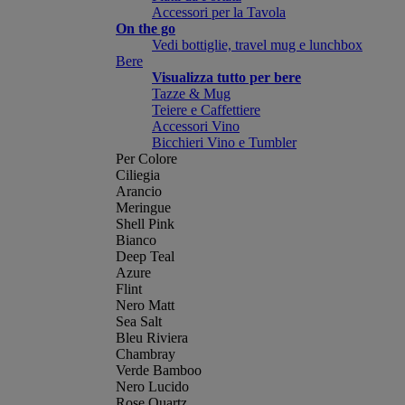
Accessori per la Tavola
On the go
Vedi bottiglie, travel mug e lunchbox
Bere
Visualizza tutto per bere
Tazze & Mug
Teiere e Caffettiere
Accessori Vino
Bicchieri Vino e Tumbler
Per Colore
Ciliegia
Arancio
Meringue
Shell Pink
Bianco
Deep Teal
Azure
Flint
Nero Matt
Sea Salt
Bleu Riviera
Chambray
Verde Bamboo
Nero Lucido
Rose Quartz