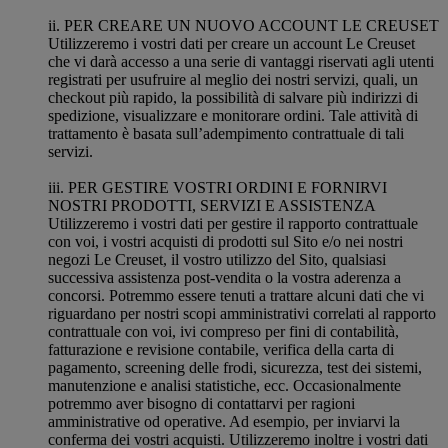
ii. PER CREARE UN NUOVO ACCOUNT LE CREUSET
Utilizzeremo i vostri dati per creare un account Le Creuset
che vi darà accesso a una serie di vantaggi riservati agli utenti
registrati per usufruire al meglio dei nostri servizi, quali, un
checkout più rapido, la possibilità di salvare più indirizzi di
spedizione, visualizzare e monitorare ordini. Tale attività di
trattamento è basata sull’adempimento contrattuale di tali
servizi.
iii. PER GESTIRE VOSTRI ORDINI E FORNIRVI
NOSTRI PRODOTTI, SERVIZI E ASSISTENZA
Utilizzeremo i vostri dati per gestire il rapporto contrattuale
con voi, i vostri acquisti di prodotti sul Sito e/o nei nostri
negozi Le Creuset, il vostro utilizzo del Sito, qualsiasi
successiva assistenza post-vendita o la vostra aderenza a
concorsi. Potremmo essere tenuti a trattare alcuni dati che vi
riguardano per nostri scopi amministrativi correlati al rapporto
contrattuale con voi, ivi compreso per fini di contabilità,
fatturazione e revisione contabile, verifica della carta di
pagamento, screening delle frodi, sicurezza, test dei sistemi,
manutenzione e analisi statistiche, ecc. Occasionalmente
potremmo aver bisogno di contattarvi per ragioni
amministrative od operative. Ad esempio, per inviarvi la
conferma dei vostri acquisti. Utilizzeremo inoltre i vostri dati