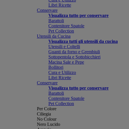
Libri Ricette
Conservare
Visualizza tutto per conservare
Barattoli
Contenitore Spatole
Pet Collection
Utensili da Cucina
Visualizza tutti gli utensili da cucina
Utensili e Coltelli
Guanti da forno e Grembiuli
Sottopentola e Sottobicchieri
Macina Sale e Pepe
Bollitori
Cura e Utilizzo
Libri Ricette
Conservare
Visualizza tutto per conservare
Barattoli
Contenitore Spatole
Pet Collection
Per Colore
Ciliegia
No Colour
Nero Lucido