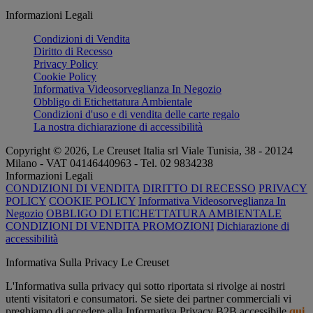
Informazioni Legali
Condizioni di Vendita
Diritto di Recesso
Privacy Policy
Cookie Policy
Informativa Videosorveglianza In Negozio
Obbligo di Etichettatura Ambientale
Condizioni d'uso e di vendita delle carte regalo
La nostra dichiarazione di accessibilità
Copyright © 2026, Le Creuset Italia srl ​​Viale Tunisia, 38 - 20124
Milano - VAT 04146440963 - Tel. 02 9834238
Informazioni Legali
CONDIZIONI DI VENDITA
DIRITTO DI RECESSO
PRIVACY
POLICY
COOKIE POLICY
Informativa Videosorveglianza In
Negozio
OBBLIGO DI ETICHETTATURA AMBIENTALE
CONDIZIONI DI VENDITA PROMOZIONI
Dichiarazione di
accessibilità
Informativa Sulla Privacy Le Creuset
L'Informativa sulla privacy qui sotto riportata si rivolge ai nostri
utenti visitatori e consumatori. Se siete dei partner commerciali vi
preghiamo di accedere alla Informativa Privacy B2B accessibile
qui
.