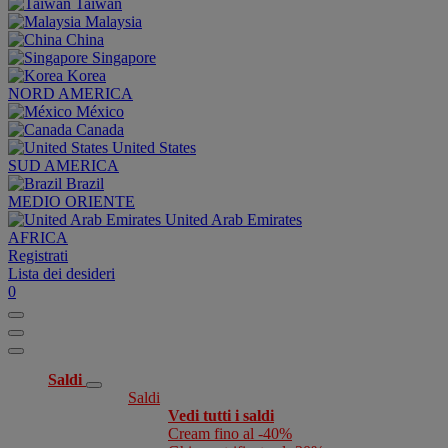
Taiwan
Malaysia
China
Singapore
Korea
NORD AMERICA
México
Canada
United States
SUD AMERICA
Brazil
MEDIO ORIENTE
United Arab Emirates
AFRICA
Registrati
Lista dei desideri
0
Saldi
Saldi
Vedi tutti i saldi
Cream fino al -40%