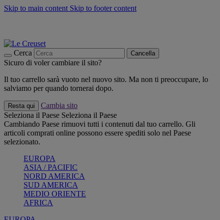
Skip to main content
Skip to footer content
📣 SALDI fino al -40%:
COMPRA
Grigliate, picnic, crea la tua estate con Le Creuset
COMPRA
Paga in 3 rate con Scalapay
Cerca
Cancella
Sicuro di voler cambiare il sito?
Il tuo carrello sarà vuoto nel nuovo sito. Ma non ti preoccupare, lo
salviamo per quando tornerai dopo.
Cambia sito
Resta qui
Seleziona il Paese
Seleziona il Paese
Cambiando Paese rimuovi tutti i contenuti dal tuo carrello. Gli
articoli comprati online possono essere spediti solo nel Paese
selezionato.
EUROPA
ASIA / PACIFIC
NORD AMERICA
SUD AMERICA
MEDIO ORIENTE
AFRICA
EUROPA