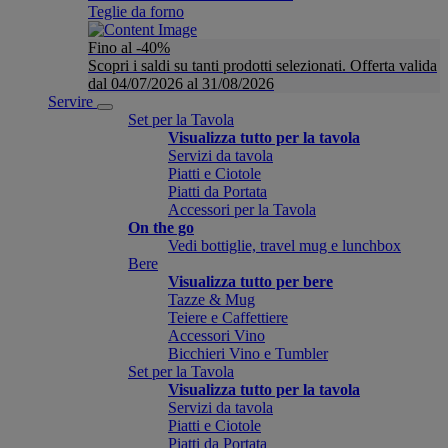
Teglie da forno
Fino al -40%
Scopri i saldi su tanti prodotti selezionati. Offerta valida
dal 04/07/2026 al 31/08/2026
Servire
Set per la Tavola
Visualizza tutto per la tavola
Servizi da tavola
Piatti e Ciotole
Piatti da Portata
Accessori per la Tavola
On the go
Vedi bottiglie, travel mug e lunchbox
Bere
Visualizza tutto per bere
Tazze & Mug
Teiere e Caffettiere
Accessori Vino
Bicchieri Vino e Tumbler
Set per la Tavola
Visualizza tutto per la tavola
Servizi da tavola
Piatti e Ciotole
Piatti da Portata