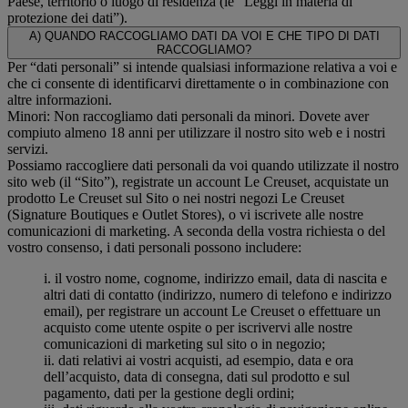
Paese, territorio o luogo di residenza (le “Leggi in materia di
protezione dei dati”).
A) QUANDO RACCOGLIAMO DATI DA VOI E CHE TIPO DI DATI
RACCOGLIAMO?
Per “dati personali” si intende qualsiasi informazione relativa a voi e
che ci consente di identificarvi direttamente o in combinazione con
altre informazioni.
Minori: Non raccogliamo dati personali da minori. Dovete aver
compiuto almeno 18 anni per utilizzare il nostro sito web e i nostri
servizi.
Possiamo raccogliere dati personali da voi quando utilizzate il nostro
sito web (il “Sito”), registrate un account Le Creuset, acquistate un
prodotto Le Creuset sul Sito o nei nostri negozi Le Creuset
(Signature Boutiques e Outlet Stores), o vi iscrivete alle nostre
comunicazioni di marketing. A seconda della vostra richiesta o del
vostro consenso, i dati personali possono includere:
i. il vostro nome, cognome, indirizzo email, data di nascita e
altri dati di contatto (indirizzo, numero di telefono e indirizzo
email), per registrare un account Le Creuset o effettuare un
acquisto come utente ospite o per iscrivervi alle nostre
comunicazioni di marketing sul sito o in negozio;
ii. dati relativi ai vostri acquisti, ad esempio, data e ora
dell’acquisto, data di consegna, dati sul prodotto e sul
pagamento, dati per la gestione degli ordini;