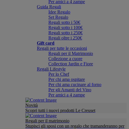
Per amici a 4 zampe
Guida Regali
Idee Regalo
Set Regalo
Regali sotto i 50€
Regali sotto i 100€
Regali sotto i 250€
Regali oltre i 250€
Gift card
Regali per tutte le occasioni
Regali per il Matrimonio
Collezione a cuore
Collection Jardin e Fiore
Regali Lifestyle
Per lo Chef
Per chi ama ospitare
Per chi ama cucinare al forno
Per gli Amanti del Vino
Per amici a 4 zampe
Novità
Scopri tutti i nuovi prodotti Le Creuset
Regali per il matrimonio
Stupisci gli sposi con un regalo che tramanderanno per