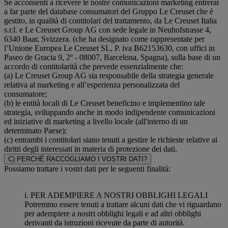
Se acconsenti a ricevere le nostre comunicazioni marketing entrerai
a far parte del database consumatori del Gruppo Le Creuset che è
gestito, in qualità di contitolari del trattamento, da Le Creuset Italia
s.r.l. e Le Creuset Group AG con sede legale in Neuhofstrasse 4,
6340 Baar, Svizzera. (che ha designato come rappresentate per
l’Unione Europea Le Creuset SL, P. iva B62153630, con uffici in
Paseo de Gracia 9, 2º - 08007, Barcelona, Spagna), sulla base di un
accordo di contitolarità che prevede essenzialmente che:
(a) Le Creuset Group AG sia responsabile della strategia generale
relativa al marketing e all’esperienza personalizzata del
consumatore;
(b) le entità locali di Le Creuset beneficino e implementino tale
strategia, sviluppando anche in modo indipendente comunicazioni
ed iniziative di marketing a livello locale (all'interno di un
determinato Paese);
(c) entrambi i contitolari siano tenuti a gestire le richieste relative ai
diritti degli interessati in materia di protezione dei dati.
C) PERCHÉ RACCOGLIAMO I VOSTRI DATI?
Possiamo trattare i vostri dati per le seguenti finalità:
i. PER ADEMPIERE A NOSTRI OBBLIGHI LEGALI
Potremmo essere tenuti a trattare alcuni dati che vi riguardano
per adempiere a nostri obblighi legali e ad altri obblighi
derivanti da istruzioni ricevute da parte di autorità.