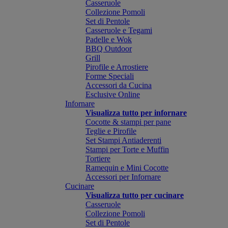
Casseruole
Collezione Pomoli
Set di Pentole
Casseruole e Tegami
Padelle e Wok
BBQ Outdoor
Grill
Pirofile e Arrostiere
Forme Speciali
Accessori da Cucina
Esclusive Online
Infornare
Visualizza tutto per infornare
Cocotte & stampi per pane
Teglie e Pirofile
Set Stampi Antiaderenti
Stampi per Torte e Muffin
Tortiere
Ramequin e Mini Cocotte
Accessori per Infornare
Cucinare
Visualizza tutto per cucinare
Casseruole
Collezione Pomoli
Set di Pentole