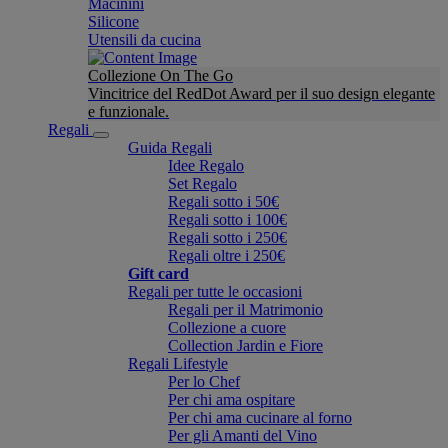
Macinini
Silicone
Utensili da cucina
Collezione On The Go
Vincitrice del RedDot Award per il suo design elegante
e funzionale.
Regali
Guida Regali
Idee Regalo
Set Regalo
Regali sotto i 50€
Regali sotto i 100€
Regali sotto i 250€
Regali oltre i 250€
Gift card
Regali per tutte le occasioni
Regali per il Matrimonio
Collezione a cuore
Collection Jardin e Fiore
Regali Lifestyle
Per lo Chef
Per chi ama ospitare
Per chi ama cucinare al forno
Per gli Amanti del Vino