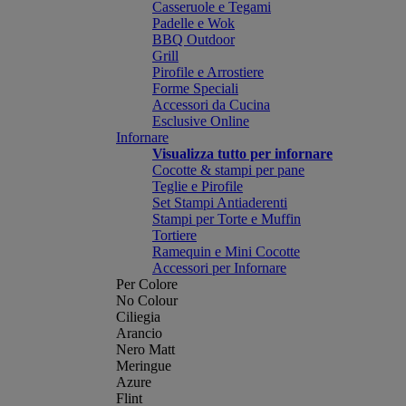
Casseruole e Tegami
Padelle e Wok
BBQ Outdoor
Grill
Pirofile e Arrostiere
Forme Speciali
Accessori da Cucina
Esclusive Online
Infornare
Visualizza tutto per infornare
Cocotte & stampi per pane
Teglie e Pirofile
Set Stampi Antiaderenti
Stampi per Torte e Muffin
Tortiere
Ramequin e Mini Cocotte
Accessori per Infornare
Per Colore
No Colour
Ciliegia
Arancio
Nero Matt
Meringue
Azure
Flint