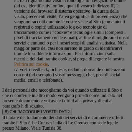
iii. dati riguardo alla vostra cronologia di navigazione online
(ad es., identificativi online, quali il vostro indirizzo IP, la
versione del browser, il sistema operativo, la durata della
visita, precedenti visite, l’area geografica di provenienza) che
vengono raccolti durante le vostre visite al Sito (come utenti
registrati o ospiti) utilizzando log e/o tecnologie di
tracciamento come i “cookie” e tecnologie simili (compresi i
pixel di tracciamento nelle e-mail), al fine di migliorare i nostri
servizi e annunci o per i nostri scopi di analisi statistica. Nella
maggior parte dei casi non saremo in grado di identificarvi
tramite le suddette informazioni. Per informazioni sulla
raccolta dei dati tramite cookie, si prega di leggere la nostra
Politica sui cookie
.
iv. vostri feedback, richieste, reclami, domande o interazioni
con noi (ad esempio i vostri messaggi, chat, post di social
media, email o telefonate).
I dati personali che raccogliamo da voi quando utilizzate il Sito o
che ci conferite in altro modo vengono protetti come indicato nel
presente documento e voi avete i diritti alla privacy di cui al
paragrafo h di seguito.
B) CHI RACCOGLIE I VOSTRI DATI?
Il titolare del trattamento dei dati dei servizi di e-commerce offerti
tramite il Sito è Le Creuset Italia di Le Creuset con sede legale
presso Milano, Viale Tunisia 38.