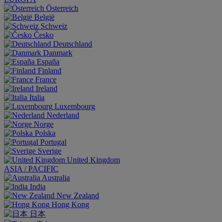
Österreich
België
Schweiz
Česko
Deutschland
Danmark
España
Finland
France
Ireland
Italia
Luxembourg
Nederland
Norge
Polska
Portugal
Sverige
United Kingdom
ASIA / PACIFIC
Australia
India
New Zealand
Hong Kong
日本