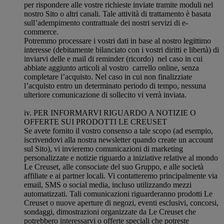
per rispondere alle vostre richieste inviate tramite moduli nel
nostro Sito o altri canali. Tale attività di trattamento è basata
sull’adempimento contrattuale dei nostri servizi di e-
commerce.
Potremmo processare i vostri dati in base al nostro legittimo
interesse (debitamente bilanciato con i vostri diritti e libertà) di
inviarvi delle e mail di reminder (ricordo) nel caso in cui
abbiate aggiunto articoli al vostro carrello online, senza
completare l’acquisto. Nel caso in cui non finalizziate
l’acquisto entro un determinato periodo di tempo, nessuna
ulteriore comunicazione di sollecito vi verrà inviata.
iv. PER INFORMARVI RIGUARDO A NOTIZIE O
OFFERTE SUI PRODOTTI LE CREUSET
Se avete fornito il vostro consenso a tale scopo (ad esempio,
iscrivendovi alla nostra newsletter quando create un account
sul Sito), vi invieremo comunicazioni di marketing
personalizzate e notizie riguardo a iniziative relative al mondo
Le Creuset, alle consociate del suo Gruppo, e alle società
affiliate e ai partner locali. Vi contatteremo principalmente via
email, SMS o social media, incluso utilizzando mezzi
automatizzati. Tali comunicazioni riguarderanno prodotti Le
Creuset o nuove aperture di negozi, eventi esclusivi, concorsi,
sondaggi, dimostrazioni organizzate da Le Creuset che
potrebbero interessarvi o offerte speciali che potreste