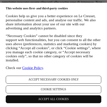
pensiamo possano essere rilevanti alle vostre aree di interesse. Non
sono contemplate altre finalità.
This website uses first- and third-party cookies
L’uso dei cookie è soggetto al vostro consenso. Se non desiderate
che tali informazioni vengano utilizzate per fornirvi annunci,
Cookies help us give you a better experience on Le Creuset,
contenuti o messaggi basati sugli interessi, potete limitare l’utilizzo
personalise content and ads, and analyse our traffic. We also
delle informazioni riguardo alle vostre azioni online gestendo
share information about your use of our site with our
l’impostazione dei cookie (tuttavia, dovete tenere conto che alcuni
advertising and analytics partners.
cookie sono necessari per l’utilizzo del Sito). Siete pregati di
“Necessary Cookies” cannot be disabled since they
osservare che ciò non interromperà la ricezione di pubblicità in
support web functionalities, but you can consent to all the other
generale. Continuerete a ricevere annunci, offerte o messaggi
uses above (preferences, statistics and marketing cookies) by
pubblicitari generici. Per ulteriori informazioni su come utilizziamo i
clicking “Accept all cookies”, or click “Cookie settings”, where
cookie e su come potete rimuoverli, consultate la nostra
Politica sui
you manage each cookie category, or “Accept necessary
cookie
.
cookies only”, so that no other category of cookies will be
installed.
vi. RECENSIONE PRODOTTI
Nel caso abbiate acquistato uno dei nostri prodotti, potremmo
Check our
Cookie Policy
.
inviarvi una mail in cui vi chiediamo una recensione su tale
prodotto. Siamo interessati alle recensioni dei nostri clienti sui nostri
prodotti (se vogliono inviarcele) per poter migliorare i nostri prodotti
ACCEPT NECESSARY COOKIES ONLY
e servizi. Alla fine del processo di acquisto, potremmo invitarvi a
scrivere la recensione del vostro prodotto. La recensione non è
COOKIE SETTINGS
obbligatoria e siete liberi di inviarla o meno.
ACCEPT ALL COOKIES
vii. WHATSAPP FOR BUSINESS
Alcuni dei nostri negozi fisici utilizzano WhatsApp for Business con