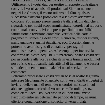
NOSTRI PRODOTTI, SERVIZI E ASSISTENZA
Utilizzeremo i vostri dati per gestire il rapporto contrattuale
con voi, i vostri acquisti di prodotti sul Sito e/o nei nostri
negozi Le Creuset, il vostro utilizzo del Sito, qualsiasi
successiva assistenza post-vendita o la vostra aderenza a
concorsi. Potremmo essere tenuti a trattare alcuni dati che vi
riguardano per nostri scopi amministrativi correlati al rapporto
contrattuale con voi, ivi compreso per fini di contabilità,
fatturazione e revisione contabile, verifica della carta di
pagamento, screening delle frodi, sicurezza, test dei sistemi,
manutenzione e analisi statistiche, ecc. Occasionalmente
potremmo aver bisogno di contattarvi per ragioni
amministrative od operative. Ad esempio, per inviarvi la
conferma dei vostri acquisti. Utilizzeremo inoltre i vostri dati
per rispondere alle vostre richieste inviate tramite moduli nel
nostro Sito o altri canali. Tale attività di trattamento è basata
sull’adempimento contrattuale dei nostri servizi di e-
commerce.
Potremmo processare i vostri dati in base al nostro legittimo
interesse (debitamente bilanciato con i vostri diritti e libertà) di
inviarvi delle e mail di reminder (ricordo) nel caso in cui
abbiate aggiunto articoli al vostro carrello online, senza
completare l’acquisto. Nel caso in cui non finalizziate
l’acquisto entro un determinato periodo di tempo, nessuna
ulteriore comunicazione di sollecito vi verrà inviata.