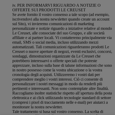
iv. PER INFORMARVI RIGUARDO A NOTIZIE O
OFFERTE SUI PRODOTTI LE CREUSET
Se avete fornito il vostro consenso a tale scopo (ad esempio,
iscrivendovi alla nostra newsletter quando create un account
sul Sito), vi invieremo comunicazioni di marketing
personalizzate e notizie riguardo a iniziative relative al mondo
Le Creuset, alle consociate del suo Gruppo, e alle società
affiliate e ai partner locali. Vi contatteremo principalmente via
email, SMS o social media, incluso utilizzando mezzi
automatizzati. Tali comunicazioni riguarderanno prodotti Le
Creuset o nuove aperture di negozi, eventi esclusivi, concorsi,
sondaggi, dimostrazioni organizzate da Le Creuset che
potrebbero interessarvi o offerte speciali che potreste
apprezzare, incluso sulla base di talune informazioni che sono
in nostro possesso come la vostra ubicazione o la vostra
cronologia degli acquisti. Utilizzeremo i vostri dati per
comprendere meglio i vostri interessi. Ciò ci consente di
personalizzare i nostri messaggi in modo da renderli più
pertinenti e interessanti. Non sono contemplate altre finalità.
Raccogliamo inoltre statistiche rispetto all’apertura della posta
elettronica e ai click utilizzando tecnologie standard di settore
(compresi i pixel di tracciamento nelle e-mail) per aiutarci a
monitorare la nostra newsletter.
Tale trattamento si basa sul vostro consenso. La scelta di