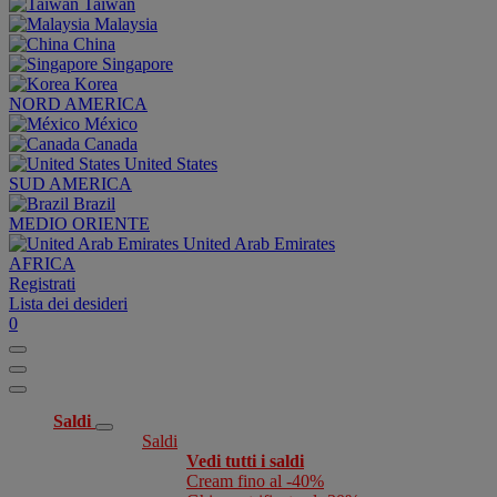
Taiwan
Malaysia
China
Singapore
Korea
NORD AMERICA
México
Canada
United States
SUD AMERICA
Brazil
MEDIO ORIENTE
United Arab Emirates
AFRICA
Registrati
Lista dei desideri
0
Saldi
Saldi
Vedi tutti i saldi
Cream fino al -40%