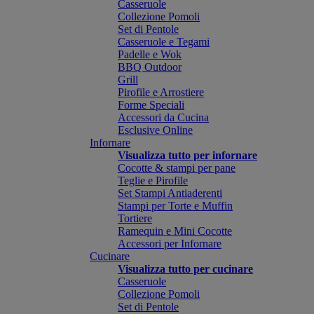
Casseruole
Collezione Pomoli
Set di Pentole
Casseruole e Tegami
Padelle e Wok
BBQ Outdoor
Grill
Pirofile e Arrostiere
Forme Speciali
Accessori da Cucina
Esclusive Online
Infornare
Visualizza tutto per infornare
Cocotte & stampi per pane
Teglie e Pirofile
Set Stampi Antiaderenti
Stampi per Torte e Muffin
Tortiere
Ramequin e Mini Cocotte
Accessori per Infornare
Cucinare
Visualizza tutto per cucinare
Casseruole
Collezione Pomoli
Set di Pentole