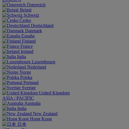
Österreich
België
Schweiz
Česko
Deutschland
Danmark
España
Finland
France
Ireland
Italia
Luxembourg
Nederland
Norge
Polska
Portugal
Sverige
United Kingdom
ASIA / PACIFIC
Australia
India
New Zealand
Hong Kong
日本