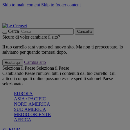
Skip to main content
Skip to footer content
📣 SALDI fino al -40%:
COMPRA
Grigliate, picnic, crea la tua estate con Le Creuset
COMPRA
Paga in 3 rate con Scalapay
Cerca
Cancella
Sicuro di voler cambiare il sito?
Il tuo carrello sarà vuoto nel nuovo sito. Ma non ti preoccupare, lo
salviamo per quando tornerai dopo.
Cambia sito
Resta qui
Seleziona il Paese
Seleziona il Paese
Cambiando Paese rimuovi tutti i contenuti dal tuo carrello. Gli
articoli comprati online possono essere spediti solo nel Paese
selezionato.
EUROPA
ASIA / PACIFIC
NORD AMERICA
SUD AMERICA
MEDIO ORIENTE
AFRICA
EUROPA