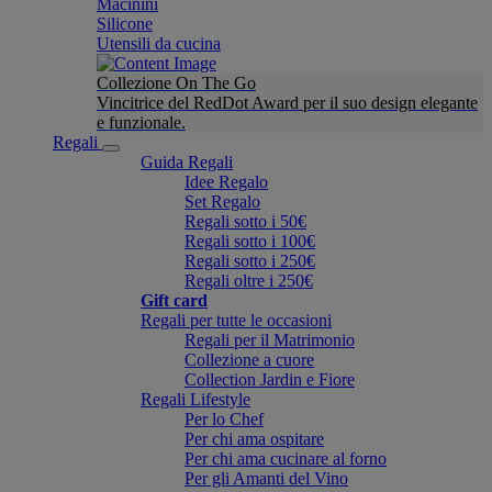
Macinini
Silicone
Utensili da cucina
Collezione On The Go
Vincitrice del RedDot Award per il suo design elegante
e funzionale.
Regali
Guida Regali
Idee Regalo
Set Regalo
Regali sotto i 50€
Regali sotto i 100€
Regali sotto i 250€
Regali oltre i 250€
Gift card
Regali per tutte le occasioni
Regali per il Matrimonio
Collezione a cuore
Collection Jardin e Fiore
Regali Lifestyle
Per lo Chef
Per chi ama ospitare
Per chi ama cucinare al forno
Per gli Amanti del Vino