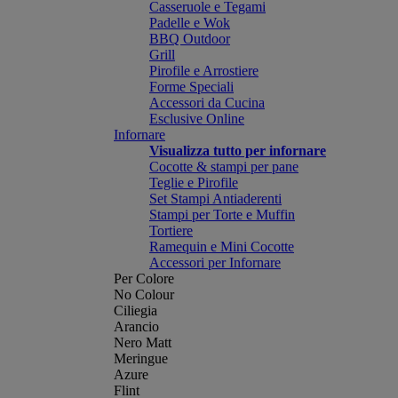
Casseruole e Tegami
Padelle e Wok
BBQ Outdoor
Grill
Pirofile e Arrostiere
Forme Speciali
Accessori da Cucina
Esclusive Online
Infornare
Visualizza tutto per infornare
Cocotte & stampi per pane
Teglie e Pirofile
Set Stampi Antiaderenti
Stampi per Torte e Muffin
Tortiere
Ramequin e Mini Cocotte
Accessori per Infornare
Per Colore
No Colour
Ciliegia
Arancio
Nero Matt
Meringue
Azure
Flint