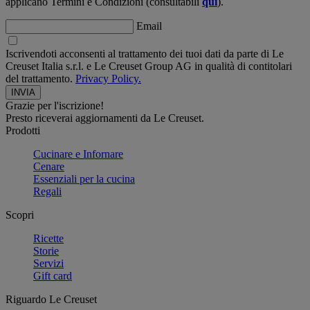
applicano Termini e Condizioni (consultabili
qui
).
Email
Iscrivendoti acconsenti al trattamento dei tuoi dati da parte di Le
Creuset Italia s.r.l. e Le Creuset Group AG in qualità di contitolari
del trattamento.
Privacy Policy.
Grazie per l'iscrizione!
Presto riceverai aggiornamenti da Le Creuset.
Prodotti
Cucinare e Infornare
Cenare
Essenziali per la cucina
Regali
Scopri
Ricette
Storie
Servizi
Gift card
Riguardo Le Creuset