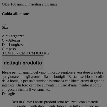
Oltre 100 anni di maestria artigianale
Guida alle misure
Size
A = Larghezza
C = Altezza
D = Lunghezza
G = peso
3 CM
13.7 CM
3 CM
0.03 KG
dettagli prodotto
Ideale per gli amanti del vino, il nostro aeratore e versatore ti aiuta a
sprigionare tutti gli aromi della tua bottiglia. Basta inserirlo nel collo
della bottiglia per un’aerazione istantanea che libera aromi di grande
intensità. Un foro centrale aumenta il flusso d’aria, mentre il bordo
antigoccia facilita il versamento.
Dettagli:
Best in Class: i nostri prodotti sono realizzati con i materiali
più pregiati negli stabilimenti dislocati in tutto il mondo per