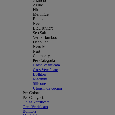
Arancio
Azure
Flint
Meringue
Bianco
Nectar
Bleu Riviera
Sea Salt
Verde Bamboo
Deep Teal
Nero Matt
Nuit
Chambray
Per Categoria
Ghisa Vetrificata
Gres Vetrificato
Bollitori
Macinini
Silicone
Utensili da cucina
Per Colore
Per Categoria
Ghisa Vetrificata
Gres Vetrificato
Bollitori