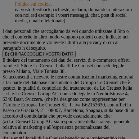
Politica sui cookie
.
iv. vostri feedback, richieste, reclami, domande o interazioni
con noi (ad esempio i vostri messaggi, chat, post di social
media, email o telefonate).
I dati personali che raccogliamo da voi quando utilizzate il Sito o
che ci conferite in altro modo vengono protetti come indicato nel
presente documento e voi avete i diritti alla privacy di cui al
paragrafo h di seguito.
B) CHI RACCOGLIE I VOSTRI DATI?
Il titolare del trattamento dei dati dei servizi di e-commerce offerti
tramite il Sito è Le Creuset Italia di Le Creuset con sede legale
presso Milano, Viale Tunisia 38.
Se acconsenti a ricevere le nostre comunicazioni marketing entrerai
a far parte del database consumatori del Gruppo Le Creuset che è
gestito, in qualità di contitolari del trattamento, da Le Creuset Italia
s.r.l. e Le Creuset Group AG con sede legale in Neuhofstrasse 4,
6340 Baar, Svizzera. (che ha designato come rappresentate per
l’Unione Europea Le Creuset SL, P. iva B62153630, con uffici in
Paseo de Gracia 9, 2º - 08007, Barcelona, Spagna), sulla base di un
accordo di contitolarità che prevede essenzialmente che:
(a) Le Creuset Group AG sia responsabile della strategia generale
relativa al marketing e all’esperienza personalizzata del
consumatore;
(b) le entità locali di Le Creuset beneficino e implementino tale