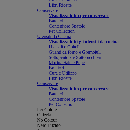
Libri Ricette
Conservare
Visualizza tutto per conservare
Barattoli
Contenitore Spatole
Pet Collection
Utensili da Cucina
Visualizza tutti gli utensili da cucina
Utensili e Coltelli
Guanti da forno e Grembiuli
Sottopentola e Sottobicchieri
Macina Sale e Pepe
Bollitori
Cura e Utilizzo
Libri Ricette
Conservare
Visualizza tutto per conservare
Barattoli
Contenitore Spatole
Pet Collection
Per Colore
Ciliegia
No Colour
Nero Lucido