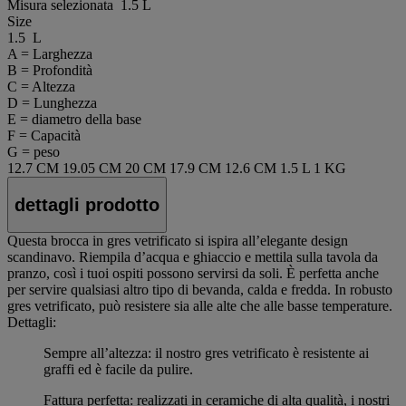
Misura selezionata
1.5 L
Size
1.5 L
A = Larghezza
B = Profondità
C = Altezza
D = Lunghezza
E = diametro della base
F = Capacità
G = peso
12.7 CM
19.05 CM
20 CM
17.9 CM
12.6 CM
1.5 L
1 KG
dettagli prodotto
Questa brocca in gres vetrificato si ispira all’elegante design
scandinavo. Riempila d’acqua e ghiaccio e mettila sulla tavola da
pranzo, così i tuoi ospiti possono servirsi da soli. È perfetta anche
per servire qualsiasi altro tipo di bevanda, calda e fredda. In robusto
gres vetrificato, può resistere sia alle alte che alle basse temperature.
Dettagli:
Sempre all’altezza: il nostro gres vetrificato è resistente ai
graffi ed è facile da pulire.
Fattura perfetta: realizzati in ceramiche di alta qualità, i nostri