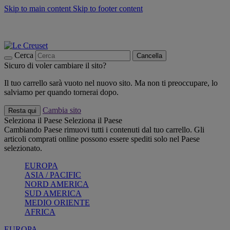
Skip to main content
Skip to footer content
📣 SALDI fino al -40%:
COMPRA
Grigliate, picnic, crea la tua estate con Le Creuset
COMPRA
Paga in 3 rate con Scalapay
Cerca
Cancella
Sicuro di voler cambiare il sito?
Il tuo carrello sarà vuoto nel nuovo sito. Ma non ti preoccupare, lo
salviamo per quando tornerai dopo.
Cambia sito
Resta qui
Seleziona il Paese
Seleziona il Paese
Cambiando Paese rimuovi tutti i contenuti dal tuo carrello. Gli
articoli comprati online possono essere spediti solo nel Paese
selezionato.
EUROPA
ASIA / PACIFIC
NORD AMERICA
SUD AMERICA
MEDIO ORIENTE
AFRICA
EUROPA