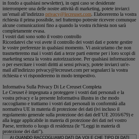
in fondo a qualsiasi newsletter), in ogni caso se desiderate
interrompere una delle nostre attività di marketing, potete inviarci
un’email all’indirizzo
privacy@lecreuset.com
. Elaboreremo la vostra
richiesta il prima possibile, nel frattempo potreste ricevere comunque
alcune comunicazioni fino a quando la vostra richiesta non sarà
completamente evasa.
I vostri dati sono sotto il vostro controllo
Ricordatevi che voi avete il controllo dei vostri dati e potete gestire
le vostre preferenze in qualsiasi momento. Vi assicuriamo che non
trasmetteremo mai i vostri dati a terze parti esterne per i loro scopi di
marketing senza la vostra autorizzazione. Per qualsiasi informazione
o per esercitare i vostri diritti ai sensi privacy, potete inviarci un'e-
mail all'indirizzo privacy@lecreuset.com per segnalarci la vostra
richiesta e vi risponderemo in modo tempestivo.
Informativa Sulla Privacy Di Le Creuset Completa
Le Creuset è impegnata a proteggere i vostri dati personali e la
vostra privacy e la presente Informativa illustra in che modo
raccogliamo e trattiamo i vostri dati personali in conformità alla
normativa UE in materia di protezione dei dati (ivi incluso il
regolamento generale sulla protezione dei dati dell’UE 2016/679) e
alla legge applicabile in materia di protezione dei dati nel vostro
Paese, territorio o luogo di residenza (le “Leggi in materia di
protezione dei dati”).
A) QUANDO RACCOGLIAMO DATI DA VOI E CHE TIPO DI DATI