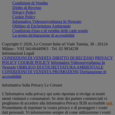
Condizioni di Vendita
Diritto di Recesso
Privacy Policy
Cookie Policy
Informativa Videosorveglianza In Negozio
Obbligo di Etichettatura Ambientale
Condizioni d'uso e di vendita delle carte regalo
La nostra dichiarazione di accessibilità
Copyright © 2026, Le Creuset Italia srl ​​Viale Tunisia, 38 - 20124
Milano - VAT 04146440963 - Tel. 02 9834238
Informazioni Legali
CONDIZIONI DI VENDITA
DIRITTO DI RECESSO
PRIVACY
POLICY
COOKIE POLICY
Informativa Videosorveglianza In
Negozio
OBBLIGO DI ETICHETTATURA AMBIENTALE
CONDIZIONI DI VENDITA PROMOZIONI
Dichiarazione di
accessibilità
Informativa Sulla Privacy Le Creuset
L'Informativa sulla privacy qui sotto riportata si rivolge ai nostri
utenti visitatori e consumatori. Se siete dei partner commerciali vi
preghiamo di accedere alla Informativa Privacy B2B accessibile
qui
.
Promettiamo di rispettare la vostra privacy e di proteggere i vostri
dati personali. Vi informeremo sempre di come utilizzeremo i vostri