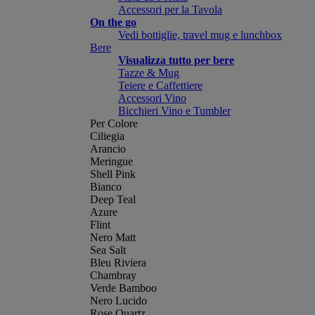
Accessori per la Tavola
On the go
Vedi bottiglie, travel mug e lunchbox
Bere
Visualizza tutto per bere
Tazze & Mug
Teiere e Caffettiere
Accessori Vino
Bicchieri Vino e Tumbler
Per Colore
Ciliegia
Arancio
Meringue
Shell Pink
Bianco
Deep Teal
Azure
Flint
Nero Matt
Sea Salt
Bleu Riviera
Chambray
Verde Bamboo
Nero Lucido
Rose Quartz