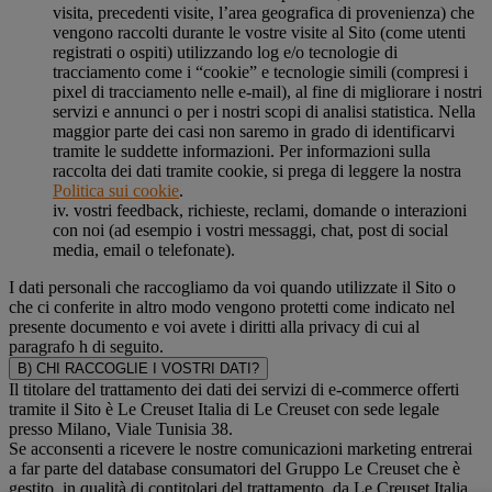
visita, precedenti visite, l’area geografica di provenienza) che
vengono raccolti durante le vostre visite al Sito (come utenti
registrati o ospiti) utilizzando log e/o tecnologie di
tracciamento come i “cookie” e tecnologie simili (compresi i
pixel di tracciamento nelle e-mail), al fine di migliorare i nostri
servizi e annunci o per i nostri scopi di analisi statistica. Nella
maggior parte dei casi non saremo in grado di identificarvi
tramite le suddette informazioni. Per informazioni sulla
raccolta dei dati tramite cookie, si prega di leggere la nostra
Politica sui cookie
.
iv. vostri feedback, richieste, reclami, domande o interazioni
con noi (ad esempio i vostri messaggi, chat, post di social
media, email o telefonate).
I dati personali che raccogliamo da voi quando utilizzate il Sito o
che ci conferite in altro modo vengono protetti come indicato nel
presente documento e voi avete i diritti alla privacy di cui al
paragrafo h di seguito.
B) CHI RACCOGLIE I VOSTRI DATI?
Il titolare del trattamento dei dati dei servizi di e-commerce offerti
tramite il Sito è Le Creuset Italia di Le Creuset con sede legale
presso Milano, Viale Tunisia 38.
Se acconsenti a ricevere le nostre comunicazioni marketing entrerai
a far parte del database consumatori del Gruppo Le Creuset che è
gestito, in qualità di contitolari del trattamento, da Le Creuset Italia