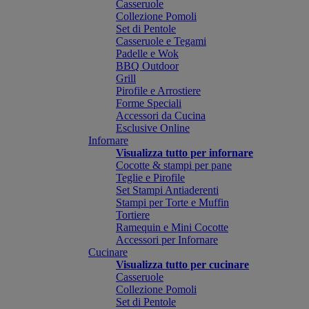
Casseruole
Collezione Pomoli
Set di Pentole
Casseruole e Tegami
Padelle e Wok
BBQ Outdoor
Grill
Pirofile e Arrostiere
Forme Speciali
Accessori da Cucina
Esclusive Online
Infornare
Visualizza tutto per infornare
Cocotte & stampi per pane
Teglie e Pirofile
Set Stampi Antiaderenti
Stampi per Torte e Muffin
Tortiere
Ramequin e Mini Cocotte
Accessori per Infornare
Cucinare
Visualizza tutto per cucinare
Casseruole
Collezione Pomoli
Set di Pentole