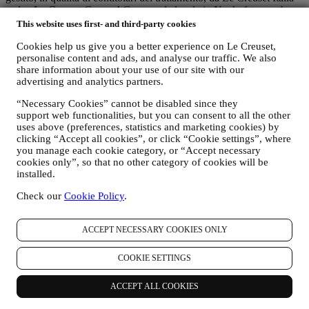
s.r.l. e Le Creuset Group AG con sede legale in Neuhofstrasse 4,
6340 Baar, Svizzera. (che ha designato come rappresentate per
This website uses first- and third-party cookies
l’Unione Europea Le Creuset SL, P. iva B62153630, con uffici in
Cookies help us give you a better experience on Le Creuset,
Paseo de Gracia 9, 2º - 08007, Barcelona, Spagna), sulla base di un
personalise content and ads, and analyse our traffic. We also
accordo di contitolarità che prevede essenzialmente che:
share information about your use of our site with our
(a) Le Creuset Group AG sia responsabile della strategia generale
advertising and analytics partners.
relativa al marketing e all’esperienza personalizzata del
consumatore;
“Necessary Cookies” cannot be disabled since they
(b) le entità locali di Le Creuset beneficino e implementino tale
support web functionalities, but you can consent to all the other
strategia, sviluppando anche in modo indipendente comunicazioni
uses above (preferences, statistics and marketing cookies) by
ed iniziative di marketing a livello locale (all'interno di un
clicking “Accept all cookies”, or click “Cookie settings”, where
determinato Paese);
you manage each cookie category, or “Accept necessary
(c) entrambi i contitolari siano tenuti a gestire le richieste relative ai
cookies only”, so that no other category of cookies will be
diritti degli interessati in materia di protezione dei dati.
installed.
C) PERCHÉ RACCOGLIAMO I VOSTRI DATI?
Check our
Cookie Policy
.
Possiamo trattare i vostri dati per le seguenti finalità:
ACCEPT NECESSARY COOKIES ONLY
i. PER ADEMPIERE A NOSTRI OBBLIGHI LEGALI
Potremmo essere tenuti a trattare alcuni dati che vi riguardano
per adempiere a nostri obblighi legali e ad altri obblighi
COOKIE SETTINGS
derivanti da istruzioni ricevute da parte di autorità.
ACCEPT ALL COOKIES
ii. PER CREARE UN NUOVO ACCOUNT LE CREUSET
Utilizzeremo i vostri dati per creare un account Le Creuset