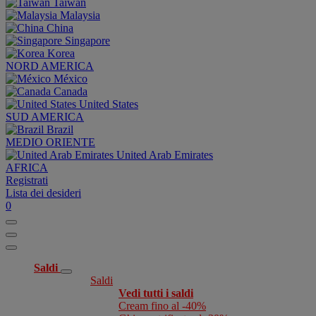
Taiwan
Malaysia
China
Singapore
Korea
NORD AMERICA
México
Canada
United States
SUD AMERICA
Brazil
MEDIO ORIENTE
United Arab Emirates
AFRICA
Registrati
Lista dei desideri
0
Saldi
Saldi
Vedi tutti i saldi
Cream fino al -40%