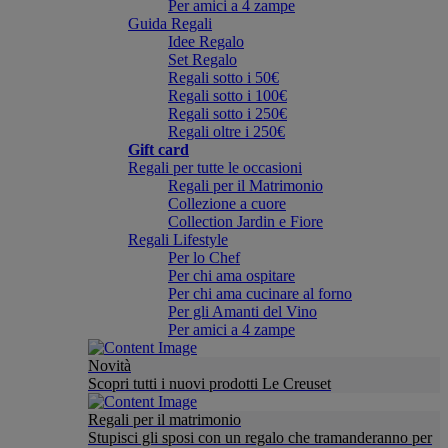
Per amici a 4 zampe
Guida Regali
Idee Regalo
Set Regalo
Regali sotto i 50€
Regali sotto i 100€
Regali sotto i 250€
Regali oltre i 250€
Gift card
Regali per tutte le occasioni
Regali per il Matrimonio
Collezione a cuore
Collection Jardin e Fiore
Regali Lifestyle
Per lo Chef
Per chi ama ospitare
Per chi ama cucinare al forno
Per gli Amanti del Vino
Per amici a 4 zampe
Novità
Scopri tutti i nuovi prodotti Le Creuset
Regali per il matrimonio
Stupisci gli sposi con un regalo che tramanderanno per