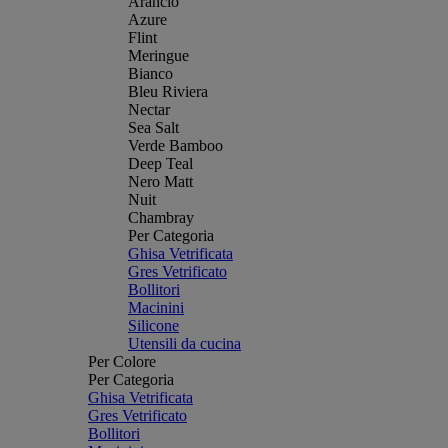
Arancio
Azure
Flint
Meringue
Bianco
Bleu Riviera
Nectar
Sea Salt
Verde Bamboo
Deep Teal
Nero Matt
Nuit
Chambray
Per Categoria
Ghisa Vetrificata
Gres Vetrificato
Bollitori
Macinini
Silicone
Utensili da cucina
Per Colore
Per Categoria
Ghisa Vetrificata
Gres Vetrificato
Bollitori