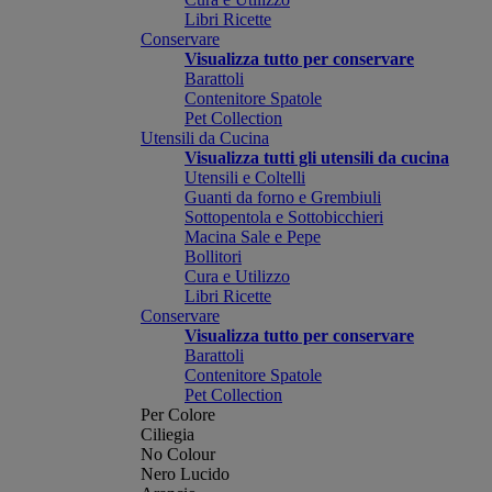
Libri Ricette
Conservare
Visualizza tutto per conservare
Barattoli
Contenitore Spatole
Pet Collection
Utensili da Cucina
Visualizza tutti gli utensili da cucina
Utensili e Coltelli
Guanti da forno e Grembiuli
Sottopentola e Sottobicchieri
Macina Sale e Pepe
Bollitori
Cura e Utilizzo
Libri Ricette
Conservare
Visualizza tutto per conservare
Barattoli
Contenitore Spatole
Pet Collection
Per Colore
Ciliegia
No Colour
Nero Lucido