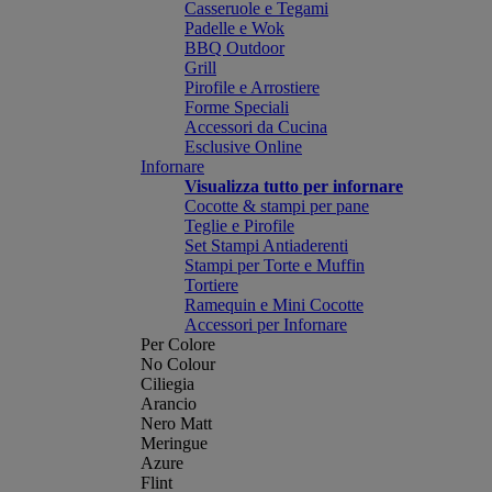
Casseruole e Tegami
Padelle e Wok
BBQ Outdoor
Grill
Pirofile e Arrostiere
Forme Speciali
Accessori da Cucina
Esclusive Online
Infornare
Visualizza tutto per infornare
Cocotte & stampi per pane
Teglie e Pirofile
Set Stampi Antiaderenti
Stampi per Torte e Muffin
Tortiere
Ramequin e Mini Cocotte
Accessori per Infornare
Per Colore
No Colour
Ciliegia
Arancio
Nero Matt
Meringue
Azure
Flint