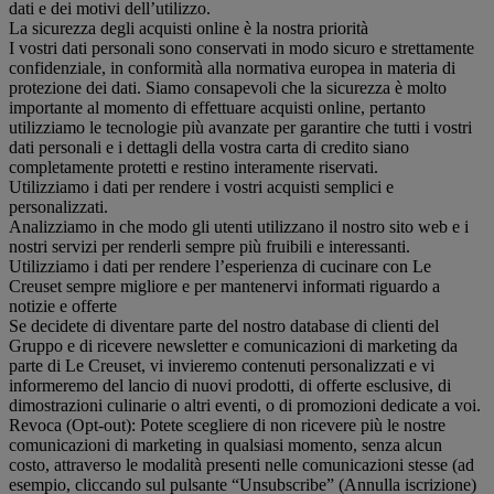
dati e dei motivi dell’utilizzo.
La sicurezza degli acquisti online è la nostra priorità
I vostri dati personali sono conservati in modo sicuro e strettamente
confidenziale, in conformità alla normativa europea in materia di
protezione dei dati. Siamo consapevoli che la sicurezza è molto
importante al momento di effettuare acquisti online, pertanto
utilizziamo le tecnologie più avanzate per garantire che tutti i vostri
dati personali e i dettagli della vostra carta di credito siano
completamente protetti e restino interamente riservati.
Utilizziamo i dati per rendere i vostri acquisti semplici e
personalizzati.
Analizziamo in che modo gli utenti utilizzano il nostro sito web e i
nostri servizi per renderli sempre più fruibili e interessanti.
Utilizziamo i dati per rendere l’esperienza di cucinare con Le
Creuset sempre migliore e per mantenervi informati riguardo a
notizie e offerte
Se decidete di diventare parte del nostro database di clienti del
Gruppo e di ricevere newsletter e comunicazioni di marketing da
parte di Le Creuset, vi invieremo contenuti personalizzati e vi
informeremo del lancio di nuovi prodotti, di offerte esclusive, di
dimostrazioni culinarie o altri eventi, o di promozioni dedicate a voi.
Revoca (Opt-out): Potete scegliere di non ricevere più le nostre
comunicazioni di marketing in qualsiasi momento, senza alcun
costo, attraverso le modalità presenti nelle comunicazioni stesse (ad
esempio, cliccando sul pulsante “Unsubscribe” (Annulla iscrizione)