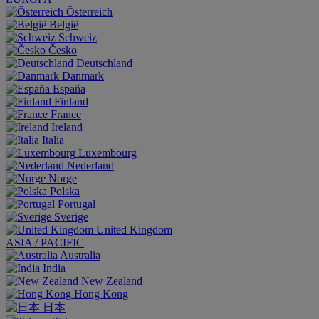
Österreich
België
Schweiz
Česko
Deutschland
Danmark
España
Finland
France
Ireland
Italia
Luxembourg
Nederland
Norge
Polska
Portugal
Sverige
United Kingdom
ASIA / PACIFIC
Australia
India
New Zealand
Hong Kong
日本