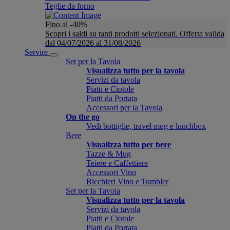
Teglie da forno
Fino al -40%
Scopri i saldi su tanti prodotti selezionati. Offerta valida
dal 04/07/2026 al 31/08/2026
Servire
Set per la Tavola
Visualizza tutto per la tavola
Servizi da tavola
Piatti e Ciotole
Piatti da Portata
Accessori per la Tavola
On the go
Vedi bottiglie, travel mug e lunchbox
Bere
Visualizza tutto per bere
Tazze & Mug
Teiere e Caffettiere
Accessori Vino
Bicchieri Vino e Tumbler
Set per la Tavola
Visualizza tutto per la tavola
Servizi da tavola
Piatti e Ciotole
Piatti da Portata