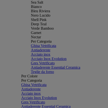
Sea Salt
Bianco
Bleu Riviera
Nero Lucido
Shell Pink
Deep Teal
Verde Bamboo
Garnet
Nectar
Per Categoria
Ghisa Vetrificata
Antiaderente
Acciaio inox
Acciaio Inox Evolution
Gres Vetrificato
Antiaderente Essential Ceramica
Teglie da forno
Per Colore
Per Categoria
Ghisa Vetrificata
Antiaderente
Acciaio inox
Acciaio Inox Evolution
Gres Vetrificato
Antiaderente Essential Ceramica