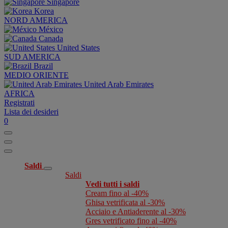
Singapore
Korea
NORD AMERICA
México
Canada
United States
SUD AMERICA
Brazil
MEDIO ORIENTE
United Arab Emirates
AFRICA
Registrati
Lista dei desideri
0
Saldi
Saldi
Vedi tutti i saldi
Cream fino al -40%
Ghisa vetrificata al -30%
Acciaio e Antiaderente al -30%
Gres vetrificato fino al -40%