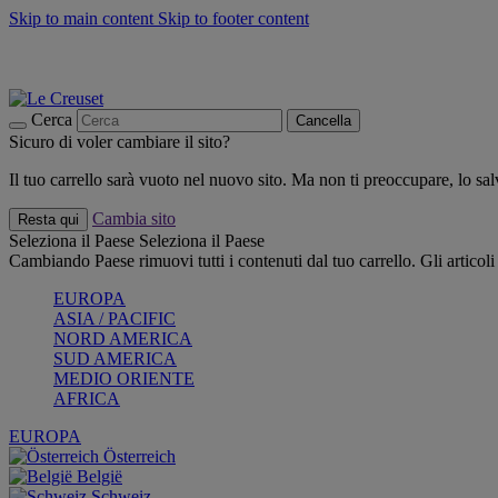
Skip to main content
Skip to footer content
📣 SALDI fino al -40%:
COMPRA
Grigliate, picnic, crea la tua estate con Le Creuset
COMPRA
Paga in 3 rate con Scalapay
Cerca
Cancella
Sicuro di voler cambiare il sito?
Il tuo carrello sarà vuoto nel nuovo sito. Ma non ti preoccupare, lo s
Cambia sito
Resta qui
Seleziona il Paese
Seleziona il Paese
Cambiando Paese rimuovi tutti i contenuti dal tuo carrello. Gli articol
EUROPA
ASIA / PACIFIC
NORD AMERICA
SUD AMERICA
MEDIO ORIENTE
AFRICA
EUROPA
Österreich
België
Schweiz