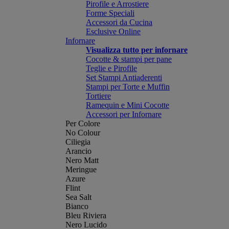
Pirofile e Arrostiere
Forme Speciali
Accessori da Cucina
Esclusive Online
Infornare
Visualizza tutto per infornare
Cocotte & stampi per pane
Teglie e Pirofile
Set Stampi Antiaderenti
Stampi per Torte e Muffin
Tortiere
Ramequin e Mini Cocotte
Accessori per Infornare
Per Colore
No Colour
Ciliegia
Arancio
Nero Matt
Meringue
Azure
Flint
Sea Salt
Bianco
Bleu Riviera
Nero Lucido