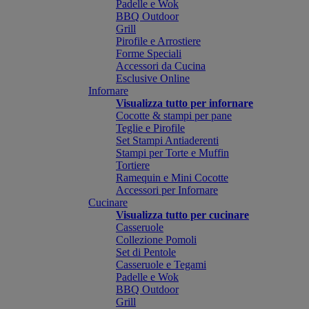
Padelle e Wok
BBQ Outdoor
Grill
Pirofile e Arrostiere
Forme Speciali
Accessori da Cucina
Esclusive Online
Infornare
Visualizza tutto per infornare
Cocotte & stampi per pane
Teglie e Pirofile
Set Stampi Antiaderenti
Stampi per Torte e Muffin
Tortiere
Ramequin e Mini Cocotte
Accessori per Infornare
Cucinare
Visualizza tutto per cucinare
Casseruole
Collezione Pomoli
Set di Pentole
Casseruole e Tegami
Padelle e Wok
BBQ Outdoor
Grill