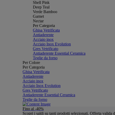
Shell Pink
Deep Teal
Verde Bamboo
Garnet
Nectar
Per Categoria
Ghisa Vetrificata
Antiaderente
Acciaio inox
Acciaio Inox Evolution
Gres Vetrificato
Antiaderente Essential Ceramica
Teglie da forno
Per Colore
Per Categoria
Ghisa Vetrificata
Antiaderente
Acciaio inox
Acciaio Inox Evolution
Gres Vetrificato
Antiaderente Essential Ceramica
Teglie da forno
Fino al -40%
Scopri i saldi su tanti prodotti selezionati. Offerta valid