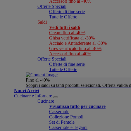
Accessori fino al -40%
Offerte Speciali
Offerte di fine serie
Tutte le Offerte
Saldi
Vedi tutti i saldi
Cream fino al -40%
Ghisa vetrificata al -30%
Acciaio e Antiaderente al -30%
Gres vetrificato fino al -40%
Accessori fino al -40%
Offerte Speciali
Offerte di fine serie
Tutte le Offerte
Fino al -40%
Scopri i saldi su tanti prodotti selezionati. Offerta valid
Nuovi Arrivi
Cucinare e Infornare
Cucinare
Visualizza tutto per cucinare
Casseruole
Collezione Pomoli
Set di Pentole
Casseruole e Tegami