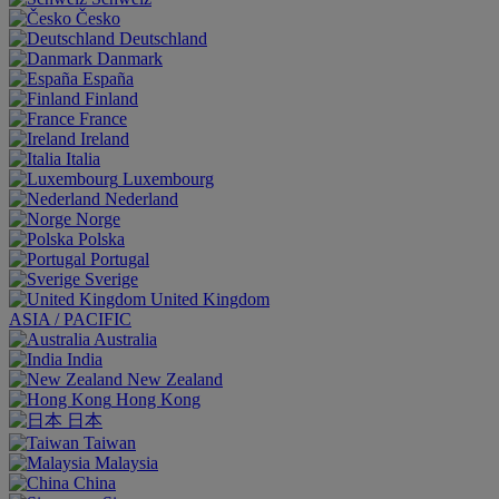
Česko
Deutschland
Danmark
España
Finland
France
Ireland
Italia
Luxembourg
Nederland
Norge
Polska
Portugal
Sverige
United Kingdom
ASIA / PACIFIC
Australia
India
New Zealand
Hong Kong
日本
Taiwan
Malaysia
China