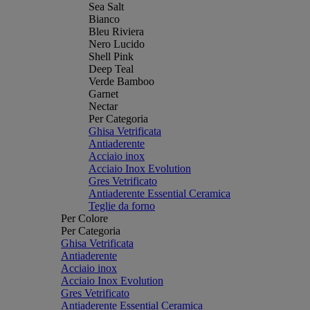
Sea Salt
Bianco
Bleu Riviera
Nero Lucido
Shell Pink
Deep Teal
Verde Bamboo
Garnet
Nectar
Per Categoria
Ghisa Vetrificata
Antiaderente
Acciaio inox
Acciaio Inox Evolution
Gres Vetrificato
Antiaderente Essential Ceramica
Teglie da forno
Per Colore
Per Categoria
Ghisa Vetrificata
Antiaderente
Acciaio inox
Acciaio Inox Evolution
Gres Vetrificato
Antiaderente Essential Ceramica