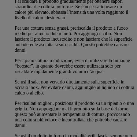
Fai scaldare il prodotto gradualmente per ottenere sapori
straordinari e cottura uniforme. Se è necessario usare un
calore più elevato, abbassa l’intensità una volta raggiunto il
livello di calore desiderato.
Per una cottura senza grassi, preriscalda il prodotto a fuoco
medio per almeno due minuti. Poi aggiungi il cibo. Non
lasciare il prodotto incustodito e non lasciare che la superficie
antiaderente asciutta si surriscaldi. Questo potrebbe causare
danni.
Per i piani cottura a induzione, evita di utilizzare la funzione
“booster”, in quanto dovrebbe essere utilizzata solo per
riscaldare rapidamente grandi volumi d’acqua.
Se usi il sale, non versarlo direttamente sulla superficie in
acciaio inox. Per evitare danni, aggiungilo al liquido di cottura
caldo o al cibo.
Per risultati migliori, posiziona il prodotto su un ripianio o una
griglia. Non appoggiare mai il prodotto sulla base del forno:
questo può aumentare la temperatura di cottura, provocando
una cottura più veloce e incontrollata che potrebbe causare
danni.
Se usi il prodotto in forno in modalità grill, lascia sempre uno