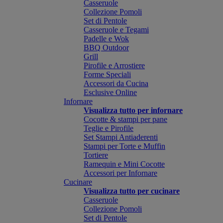
Casseruole
Collezione Pomoli
Set di Pentole
Casseruole e Tegami
Padelle e Wok
BBQ Outdoor
Grill
Pirofile e Arrostiere
Forme Speciali
Accessori da Cucina
Esclusive Online
Infornare
Visualizza tutto per infornare
Cocotte & stampi per pane
Teglie e Pirofile
Set Stampi Antiaderenti
Stampi per Torte e Muffin
Tortiere
Ramequin e Mini Cocotte
Accessori per Infornare
Cucinare
Visualizza tutto per cucinare
Casseruole
Collezione Pomoli
Set di Pentole