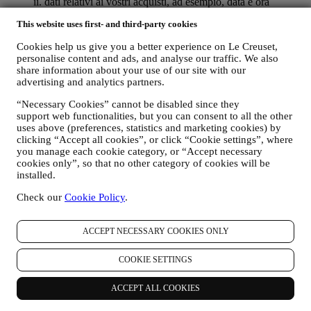
ii. dati relativi ai vostri acquisti, ad esempio, data e ora
dell’acquisto, data di consegna, dati sul prodotto e sul
This website uses first- and third-party cookies
pagamento, dati per la gestione degli ordini;
iii. dati riguardo alla vostra cronologia di navigazione online
Cookies help us give you a better experience on Le Creuset,
(ad es., identificativi online, quali il vostro indirizzo IP, la
personalise content and ads, and analyse our traffic. We also
versione del browser, il sistema operativo, la durata della
share information about your use of our site with our
visita, precedenti visite, l’area geografica di provenienza) che
advertising and analytics partners.
vengono raccolti durante le vostre visite al Sito (come utenti
registrati o ospiti) utilizzando log e/o tecnologie di
“Necessary Cookies” cannot be disabled since they
tracciamento come i “cookie” e tecnologie simili (compresi i
support web functionalities, but you can consent to all the other
pixel di tracciamento nelle e-mail), al fine di migliorare i nostri
uses above (preferences, statistics and marketing cookies) by
servizi e annunci o per i nostri scopi di analisi statistica. Nella
clicking “Accept all cookies”, or click “Cookie settings”, where
maggior parte dei casi non saremo in grado di identificarvi
you manage each cookie category, or “Accept necessary
cookies only”, so that no other category of cookies will be
tramite le suddette informazioni. Per informazioni sulla
installed.
raccolta dei dati tramite cookie, si prega di leggere la nostra
Politica sui cookie
.
Check our
Cookie Policy
.
iv. vostri feedback, richieste, reclami, domande o interazioni
con noi (ad esempio i vostri messaggi, chat, post di social
media, email o telefonate).
ACCEPT NECESSARY COOKIES ONLY
I dati personali che raccogliamo da voi quando utilizzate il Sito o
COOKIE SETTINGS
che ci conferite in altro modo vengono protetti come indicato nel
presente documento e voi avete i diritti alla privacy di cui al
paragrafo h di seguito.
ACCEPT ALL COOKIES
B) CHI RACCOGLIE I VOSTRI DATI?