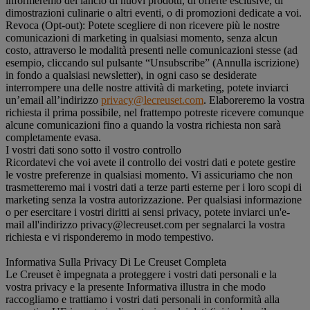
informeremo del lancio di nuovi prodotti, di offerte esclusive, di
dimostrazioni culinarie o altri eventi, o di promozioni dedicate a voi.
Revoca (Opt-out): Potete scegliere di non ricevere più le nostre
comunicazioni di marketing in qualsiasi momento, senza alcun
costo, attraverso le modalità presenti nelle comunicazioni stesse (ad
esempio, cliccando sul pulsante “Unsubscribe” (Annulla iscrizione)
in fondo a qualsiasi newsletter), in ogni caso se desiderate
interrompere una delle nostre attività di marketing, potete inviarci
un’email all’indirizzo
privacy@lecreuset.com
. Elaboreremo la vostra
richiesta il prima possibile, nel frattempo potreste ricevere comunque
alcune comunicazioni fino a quando la vostra richiesta non sarà
completamente evasa.
I vostri dati sono sotto il vostro controllo
Ricordatevi che voi avete il controllo dei vostri dati e potete gestire
le vostre preferenze in qualsiasi momento. Vi assicuriamo che non
trasmetteremo mai i vostri dati a terze parti esterne per i loro scopi di
marketing senza la vostra autorizzazione. Per qualsiasi informazione
o per esercitare i vostri diritti ai sensi privacy, potete inviarci un'e-
mail all'indirizzo privacy@lecreuset.com per segnalarci la vostra
richiesta e vi risponderemo in modo tempestivo.
Informativa Sulla Privacy Di Le Creuset Completa
Le Creuset è impegnata a proteggere i vostri dati personali e la
vostra privacy e la presente Informativa illustra in che modo
raccogliamo e trattiamo i vostri dati personali in conformità alla