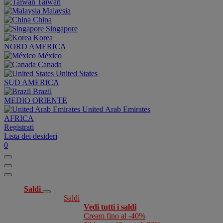
Taiwan
Malaysia
China
Singapore
Korea
NORD AMERICA
México
Canada
United States
SUD AMERICA
Brazil
MEDIO ORIENTE
United Arab Emirates
AFRICA
Registrati
Lista dei desideri
0
Saldi
Saldi
Vedi tutti i saldi
Cream fino al -40%