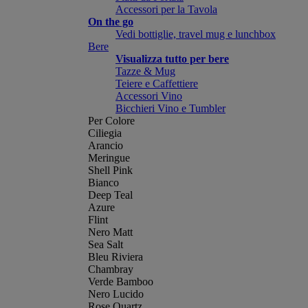
Accessori per la Tavola
On the go
Vedi bottiglie, travel mug e lunchbox
Bere
Visualizza tutto per bere
Tazze & Mug
Teiere e Caffettiere
Accessori Vino
Bicchieri Vino e Tumbler
Per Colore
Ciliegia
Arancio
Meringue
Shell Pink
Bianco
Deep Teal
Azure
Flint
Nero Matt
Sea Salt
Bleu Riviera
Chambray
Verde Bamboo
Nero Lucido
Rose Quartz