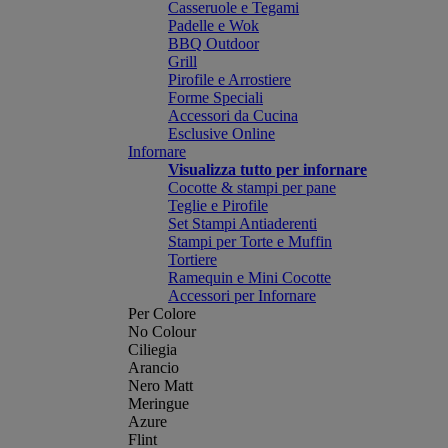
Casseruole e Tegami
Padelle e Wok
BBQ Outdoor
Grill
Pirofile e Arrostiere
Forme Speciali
Accessori da Cucina
Esclusive Online
Infornare
Visualizza tutto per infornare
Cocotte & stampi per pane
Teglie e Pirofile
Set Stampi Antiaderenti
Stampi per Torte e Muffin
Tortiere
Ramequin e Mini Cocotte
Accessori per Infornare
Per Colore
No Colour
Ciliegia
Arancio
Nero Matt
Meringue
Azure
Flint