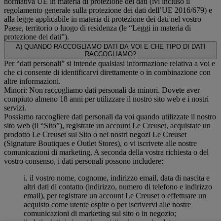
normativa UE in materia di protezione dei dati (ivi incluso il
regolamento generale sulla protezione dei dati dell’UE 2016/679) e
alla legge applicabile in materia di protezione dei dati nel vostro
Paese, territorio o luogo di residenza (le “Leggi in materia di
protezione dei dati”).
A) QUANDO RACCOGLIAMO DATI DA VOI E CHE TIPO DI DATI
RACCOGLIAMO?
Per “dati personali” si intende qualsiasi informazione relativa a voi e
che ci consente di identificarvi direttamente o in combinazione con
altre informazioni.
Minori: Non raccogliamo dati personali da minori. Dovete aver
compiuto almeno 18 anni per utilizzare il nostro sito web e i nostri
servizi.
Possiamo raccogliere dati personali da voi quando utilizzate il nostro
sito web (il “Sito”), registrate un account Le Creuset, acquistate un
prodotto Le Creuset sul Sito o nei nostri negozi Le Creuset
(Signature Boutiques e Outlet Stores), o vi iscrivete alle nostre
comunicazioni di marketing. A seconda della vostra richiesta o del
vostro consenso, i dati personali possono includere:
i. il vostro nome, cognome, indirizzo email, data di nascita e
altri dati di contatto (indirizzo, numero di telefono e indirizzo
email), per registrare un account Le Creuset o effettuare un
acquisto come utente ospite o per iscrivervi alle nostre
comunicazioni di marketing sul sito o in negozio;