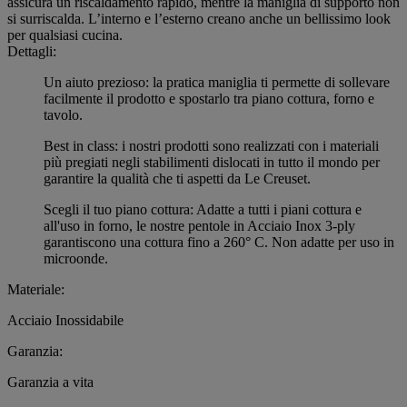
assicura un riscaldamento rapido, mentre la maniglia di supporto non
si surriscalda. L’interno e l’esterno creano anche un bellissimo look
per qualsiasi cucina.
Dettagli:
Un aiuto prezioso: la pratica maniglia ti permette di sollevare
facilmente il prodotto e spostarlo tra piano cottura, forno e
tavolo.
Best in class: i nostri prodotti sono realizzati con i materiali
più pregiati negli stabilimenti dislocati in tutto il mondo per
garantire la qualità che ti aspetti da Le Creuset.
Scegli il tuo piano cottura: Adatte a tutti i piani cottura e
all'uso in forno, le nostre pentole in Acciaio Inox 3-ply
garantiscono una cottura fino a 260° C. Non adatte per uso in
microonde.
Materiale:
Acciaio Inossidabile
Garanzia:
Garanzia a vita