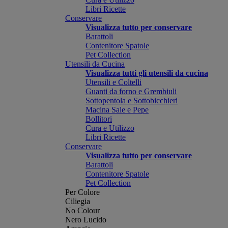
Libri Ricette
Conservare
Visualizza tutto per conservare
Barattoli
Contenitore Spatole
Pet Collection
Utensili da Cucina
Visualizza tutti gli utensili da cucina
Utensili e Coltelli
Guanti da forno e Grembiuli
Sottopentola e Sottobicchieri
Macina Sale e Pepe
Bollitori
Cura e Utilizzo
Libri Ricette
Conservare
Visualizza tutto per conservare
Barattoli
Contenitore Spatole
Pet Collection
Per Colore
Ciliegia
No Colour
Nero Lucido