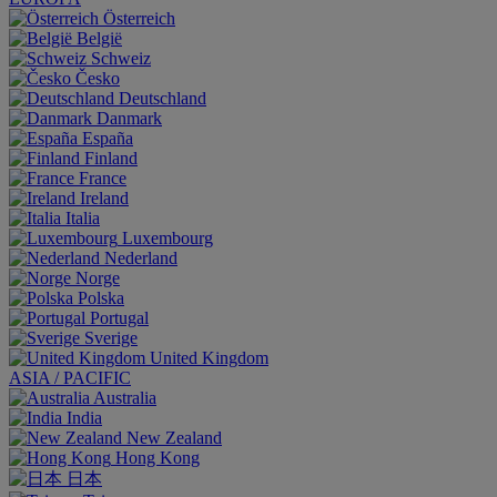
Österreich
België
Schweiz
Česko
Deutschland
Danmark
España
Finland
France
Ireland
Italia
Luxembourg
Nederland
Norge
Polska
Portugal
Sverige
United Kingdom
ASIA / PACIFIC
Australia
India
New Zealand
Hong Kong
日本