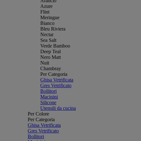
Arancio
Azure
Flint
Meringue
Bianco
Bleu Riviera
Nectar
Sea Salt
Verde Bamboo
Deep Teal
Nero Matt
Nuit
Chambray
Per Categoria
Ghisa Vetrificata
Gres Vetrificato
Bollitori
Macinini
Silicone
Utensili da cucina
Per Colore
Per Categoria
Ghisa Vetrificata
Gres Vetrificato
Bollitori