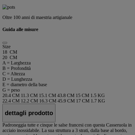
Oltre 100 anni di maestria artigianale
Guida alle misure
Size
18 CM
20 CM
A = Larghezza
B = Profondità
C = Altezza
D = Lunghezza
E = diametro della base
G = peso
20.4 CM
11.3 CM
15.1 CM
43.8 CM
15 CM
1.5 KG
22.4 CM
12.2 CM
16.3 CM
45.9 CM
17 CM
1.7 KG
dettagli prodotto
Padroneggia tutte e cinque le salse francesi con questa Casseruola in
acciaio inossidabile. La sua struttura a 3 strati, dalla base al bordo,