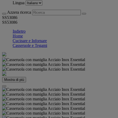
Lingua
Azzera ricerca
SS53086
SS53086
Indietro
Home
Cucinare e Infornare
Casseruole e Tegami
Mostra di più