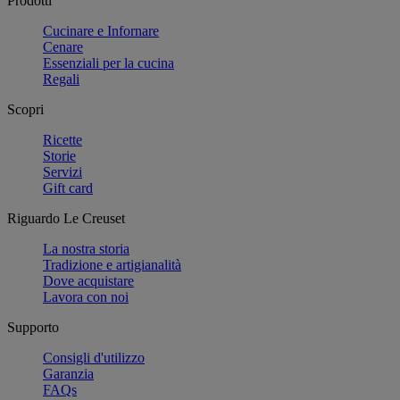
Prodotti
Cucinare e Infornare
Cenare
Essenziali per la cucina
Regali
Scopri
Ricette
Storie
Servizi
Gift card
Riguardo Le Creuset
La nostra storia
Tradizione e artigianalità
Dove acquistare
Lavora con noi
Supporto
Consigli d'utilizzo
Garanzia
FAQs