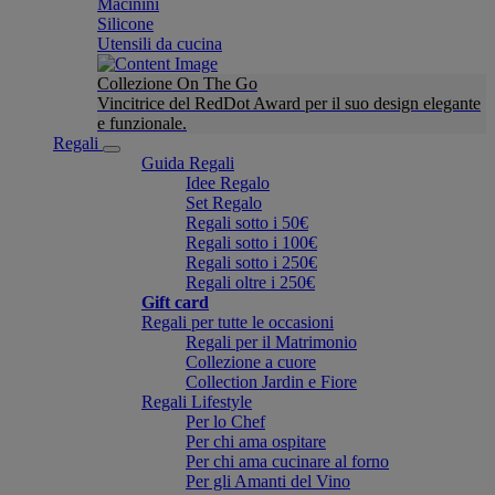
Macinini
Silicone
Utensili da cucina
Collezione On The Go
Vincitrice del RedDot Award per il suo design elegante
e funzionale.
Regali
Guida Regali
Idee Regalo
Set Regalo
Regali sotto i 50€
Regali sotto i 100€
Regali sotto i 250€
Regali oltre i 250€
Gift card
Regali per tutte le occasioni
Regali per il Matrimonio
Collezione a cuore
Collection Jardin e Fiore
Regali Lifestyle
Per lo Chef
Per chi ama ospitare
Per chi ama cucinare al forno
Per gli Amanti del Vino