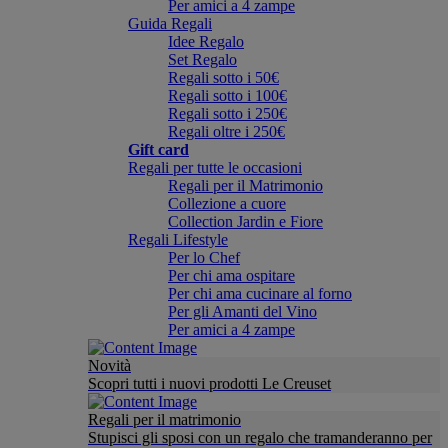
Per amici a 4 zampe
Guida Regali
Idee Regalo
Set Regalo
Regali sotto i 50€
Regali sotto i 100€
Regali sotto i 250€
Regali oltre i 250€
Gift card
Regali per tutte le occasioni
Regali per il Matrimonio
Collezione a cuore
Collection Jardin e Fiore
Regali Lifestyle
Per lo Chef
Per chi ama ospitare
Per chi ama cucinare al forno
Per gli Amanti del Vino
Per amici a 4 zampe
Novità
Scopri tutti i nuovi prodotti Le Creuset
Regali per il matrimonio
Stupisci gli sposi con un regalo che tramanderanno per