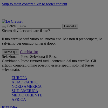
Skip to main content
Skip to footer content
📣 SALDI fino al -40%:
COMPRA
Grigliate, picnic, crea la tua estate con Le Creuset
COMPRA
Paga in 3 rate con Scalapay
Cerca
Cancella
Sicuro di voler cambiare il sito?
Il tuo carrello sarà vuoto nel nuovo sito. Ma non ti preoccupare, lo
salviamo per quando tornerai dopo.
Cambia sito
Resta qui
Seleziona il Paese
Seleziona il Paese
Cambiando Paese rimuovi tutti i contenuti dal tuo carrello. Gli
articoli comprati online possono essere spediti solo nel Paese
selezionato.
EUROPA
ASIA / PACIFIC
NORD AMERICA
SUD AMERICA
MEDIO ORIENTE
AFRICA
EUROPA