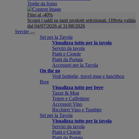
Teglie da forno
Fino al -40%
Scopri i saldi su tanti prodotti selezionati. Offerta valida
dal 04/07/2026 al 31/08/2026
Servire
Set per la Tavola
Visualizza tutto per la tavola
Servizi da tavola
Piatti e Ciotole
Piatti da Portata
Accessori per la Tavola
On the go
Vedi bottiglie, travel mug e lunchbox
Bere
Visualizza tutto per bere
Tazze & Mug
Teiere e Caffettiere
Accessori Vino
Bicchieri Vino e Tumbler
Set per la Tavola
Visualizza tutto per la tavola
Servizi da tavola
Piatti e Ciotole
Piatti da Portata