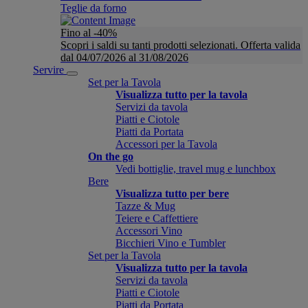
Teglie da forno
Fino al -40%
Scopri i saldi su tanti prodotti selezionati. Offerta valida
dal 04/07/2026 al 31/08/2026
Servire
Set per la Tavola
Visualizza tutto per la tavola
Servizi da tavola
Piatti e Ciotole
Piatti da Portata
Accessori per la Tavola
On the go
Vedi bottiglie, travel mug e lunchbox
Bere
Visualizza tutto per bere
Tazze & Mug
Teiere e Caffettiere
Accessori Vino
Bicchieri Vino e Tumbler
Set per la Tavola
Visualizza tutto per la tavola
Servizi da tavola
Piatti e Ciotole
Piatti da Portata