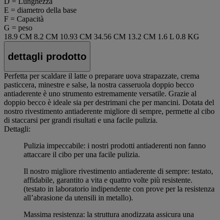
D = Lunghezza
E = diametro della base
F = Capacità
G = peso
18.9 CM
8.2 CM
10.93 CM
34.56 CM
13.2 CM
1.6 L
0.8 KG
dettagli prodotto
Perfetta per scaldare il latte o preparare uova strapazzate, crema
pasticcera, minestre e salse, la nostra casseruola doppio becco
antiaderente è uno strumento estremamente versatile. Grazie al
doppio becco è ideale sia per destrimani che per mancini. Dotata del
nostro rivestimento antiaderente migliore di sempre, permette al cibo
di staccarsi per grandi risultati e una facile pulizia.
Dettagli:
Pulizia impeccabile: i nostri prodotti antiaderenti non fanno
attaccare il cibo per una facile pulizia.
Il nostro migliore rivestimento antiaderente di sempre: testato,
affidabile, garantito a vita e quattro volte più resistente.
(testato in laboratorio indipendente con prove per la resistenza
all’abrasione da utensili in metallo).
Massima resistenza: la struttura anodizzata assicura una