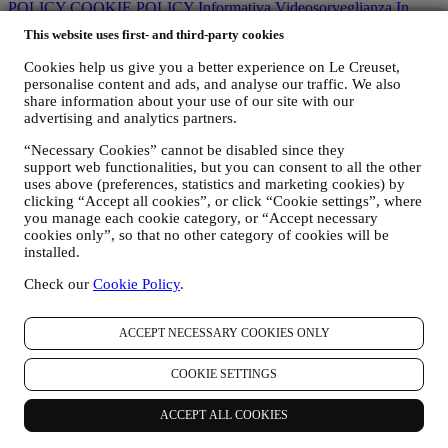
POLICY
COOKIE POLICY
Informativa Videosorveglianza In
Negozio
OBBLIGO DI ETICHETTATURA AMBIENTALE
This website uses first- and third-party cookies
CONDIZIONI DI VENDITA PROMOZIONI
Dichiarazione di
accessibilità
Cookies help us give you a better experience on Le Creuset,
personalise content and ads, and analyse our traffic. We also
Informativa Sulla Privacy Le Creuset
share information about your use of our site with our
advertising and analytics partners.
L'Informativa sulla privacy qui sotto riportata si rivolge ai nostri
utenti visitatori e consumatori. Se siete dei partner commerciali vi
“Necessary Cookies” cannot be disabled since they
preghiamo di accedere alla Informativa Privacy B2B accessibile
qui
.
support web functionalities, but you can consent to all the other
Promettiamo di rispettare la vostra privacy e di proteggere i vostri
uses above (preferences, statistics and marketing cookies) by
dati personali. Vi informeremo sempre di come utilizzeremo i vostri
clicking “Accept all cookies”, or click “Cookie settings”, where
you manage each cookie category, or “Accept necessary
dati e dei motivi dell’utilizzo.
cookies only”, so that no other category of cookies will be
La sicurezza degli acquisti online è la nostra priorità
installed.
I vostri dati personali sono conservati in modo sicuro e strettamente
confidenziale, in conformità alla normativa europea in materia di
Check our
Cookie Policy
.
protezione dei dati. Siamo consapevoli che la sicurezza è molto
importante al momento di effettuare acquisti online, pertanto
utilizziamo le tecnologie più avanzate per garantire che tutti i vostri
ACCEPT NECESSARY COOKIES ONLY
dati personali e i dettagli della vostra carta di credito siano
completamente protetti e restino interamente riservati.
COOKIE SETTINGS
Utilizziamo i dati per rendere i vostri acquisti semplici e
personalizzati.
ACCEPT ALL COOKIES
Analizziamo in che modo gli utenti utilizzano il nostro sito web e i
nostri servizi per renderli sempre più fruibili e interessanti.