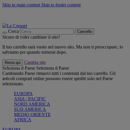
Skip to main content
Skip to footer content
📣 SALDI fino al -40%:
COMPRA
Grigliate, picnic, crea la tua estate con Le Creuset
COMPRA
Paga in 3 rate con Scalapay
Cerca
Cancella
Sicuro di voler cambiare il sito?
Il tuo carrello sarà vuoto nel nuovo sito. Ma non ti preoccupare, lo
salviamo per quando tornerai dopo.
Cambia sito
Resta qui
Seleziona il Paese
Seleziona il Paese
Cambiando Paese rimuovi tutti i contenuti dal tuo carrello. Gli
articoli comprati online possono essere spediti solo nel Paese
selezionato.
EUROPA
ASIA / PACIFIC
NORD AMERICA
SUD AMERICA
MEDIO ORIENTE
AFRICA
EUROPA