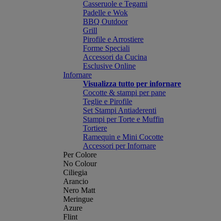
Casseruole e Tegami
Padelle e Wok
BBQ Outdoor
Grill
Pirofile e Arrostiere
Forme Speciali
Accessori da Cucina
Esclusive Online
Infornare
Visualizza tutto per infornare
Cocotte & stampi per pane
Teglie e Pirofile
Set Stampi Antiaderenti
Stampi per Torte e Muffin
Tortiere
Ramequin e Mini Cocotte
Accessori per Infornare
Per Colore
No Colour
Ciliegia
Arancio
Nero Matt
Meringue
Azure
Flint