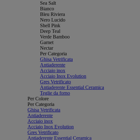
Sea Salt
Bianco
Bleu Riviera
Nero Lucido
Shell Pink
Deep Teal
Verde Bamboo
Garnet
Nectar
Per Categoria
Ghisa Vetrificata
Antiaderente
Acciaio inox
Acciaio Inox Evolution
Gres Vetrificato
Antiaderente Essential Ceramica
Teglie da forno
Per Colore
Per Categoria
Ghisa Vetrificata
Antiaderente
Acciaio inox
Acciaio Inox Evolution
Gres Vetrificato
Antiaderente Essential Ceramica