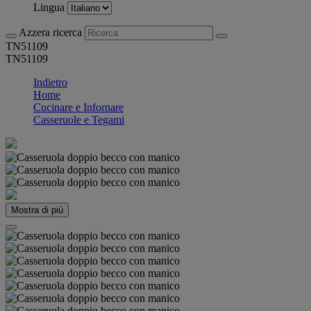
Lingua
Azzera ricerca
TN51109
TN51109
Indietro
Home
Cucinare e Infornare
Casseruole e Tegami
Mostra di più