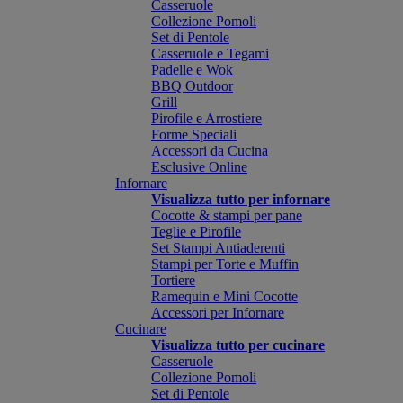
Casseruole
Collezione Pomoli
Set di Pentole
Casseruole e Tegami
Padelle e Wok
BBQ Outdoor
Grill
Pirofile e Arrostiere
Forme Speciali
Accessori da Cucina
Esclusive Online
Infornare
Visualizza tutto per infornare
Cocotte & stampi per pane
Teglie e Pirofile
Set Stampi Antiaderenti
Stampi per Torte e Muffin
Tortiere
Ramequin e Mini Cocotte
Accessori per Infornare
Cucinare
Visualizza tutto per cucinare
Casseruole
Collezione Pomoli
Set di Pentole