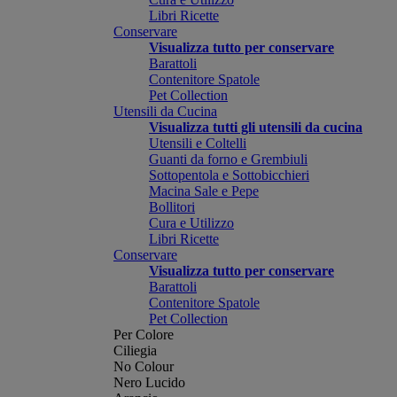
Libri Ricette
Conservare
Visualizza tutto per conservare
Barattoli
Contenitore Spatole
Pet Collection
Utensili da Cucina
Visualizza tutti gli utensili da cucina
Utensili e Coltelli
Guanti da forno e Grembiuli
Sottopentola e Sottobicchieri
Macina Sale e Pepe
Bollitori
Cura e Utilizzo
Libri Ricette
Conservare
Visualizza tutto per conservare
Barattoli
Contenitore Spatole
Pet Collection
Per Colore
Ciliegia
No Colour
Nero Lucido