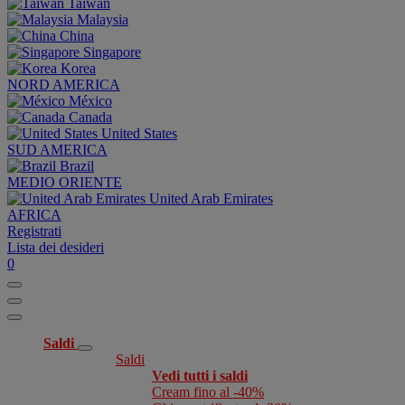
Taiwan
Malaysia
China
Singapore
Korea
NORD AMERICA
México
Canada
United States
SUD AMERICA
Brazil
MEDIO ORIENTE
United Arab Emirates
AFRICA
Registrati
Lista dei desideri
0
Saldi
Saldi
Vedi tutti i saldi
Cream fino al -40%