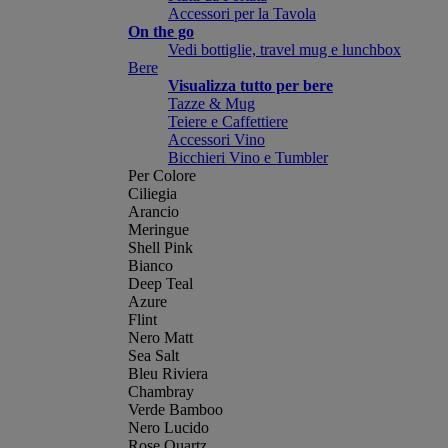
Accessori per la Tavola
On the go
Vedi bottiglie, travel mug e lunchbox
Bere
Visualizza tutto per bere
Tazze & Mug
Teiere e Caffettiere
Accessori Vino
Bicchieri Vino e Tumbler
Per Colore
Ciliegia
Arancio
Meringue
Shell Pink
Bianco
Deep Teal
Azure
Flint
Nero Matt
Sea Salt
Bleu Riviera
Chambray
Verde Bamboo
Nero Lucido
Rose Quartz