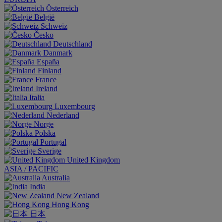
Österreich
België
Schweiz
Česko
Deutschland
Danmark
España
Finland
France
Ireland
Italia
Luxembourg
Nederland
Norge
Polska
Portugal
Sverige
United Kingdom
ASIA / PACIFIC
Australia
India
New Zealand
Hong Kong
日本