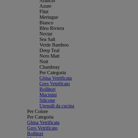
Arancio
Azure
Flint
Meringue
Bianco
Bleu Riviera
Nectar
Sea Salt
Verde Bamboo
Deep Teal
Nero Matt
Nuit
Chambray
Per Categoria
Ghisa Vetrificata
Gres Vetrificato
Bollitori
Macinini
Silicone
Utensili da cucina
Per Colore
Per Categoria
Ghisa Vetrificata
Gres Vetrificato
Bollitori