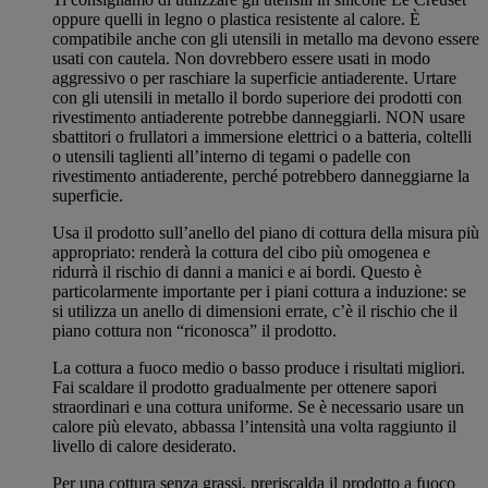
oppure quelli in legno o plastica resistente al calore. È
compatibile anche con gli utensili in metallo ma devono essere
usati con cautela. Non dovrebbero essere usati in modo
aggressivo o per raschiare la superficie antiaderente. Urtare
con gli utensili in metallo il bordo superiore dei prodotti con
rivestimento antiaderente potrebbe danneggiarli. NON usare
sbattitori o frullatori a immersione elettrici o a batteria, coltelli
o utensili taglienti all’interno di tegami o padelle con
rivestimento antiaderente, perché potrebbero danneggiarne la
superficie.
Usa il prodotto sull’anello del piano di cottura della misura più
appropriato: renderà la cottura del cibo più omogenea e
ridurrà il rischio di danni a manici e ai bordi. Questo è
particolarmente importante per i piani cottura a induzione: se
si utilizza un anello di dimensioni errate, c’è il rischio che il
piano cottura non “riconosca” il prodotto.
La cottura a fuoco medio o basso produce i risultati migliori.
Fai scaldare il prodotto gradualmente per ottenere sapori
straordinari e una cottura uniforme. Se è necessario usare un
calore più elevato, abbassa l’intensità una volta raggiunto il
livello di calore desiderato.
Per una cottura senza grassi, preriscalda il prodotto a fuoco