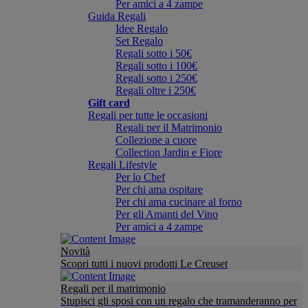
Per amici a 4 zampe
Guida Regali
Idee Regalo
Set Regalo
Regali sotto i 50€
Regali sotto i 100€
Regali sotto i 250€
Regali oltre i 250€
Gift card
Regali per tutte le occasioni
Regali per il Matrimonio
Collezione a cuore
Collection Jardin e Fiore
Regali Lifestyle
Per lo Chef
Per chi ama ospitare
Per chi ama cucinare al forno
Per gli Amanti del Vino
Per amici a 4 zampe
Novità
Scopri tutti i nuovi prodotti Le Creuset
Regali per il matrimonio
Stupisci gli sposi con un regalo che tramanderanno per