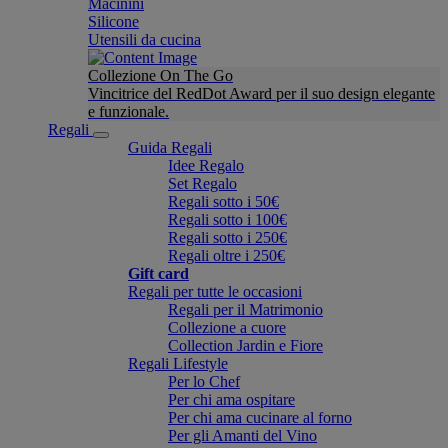
Macinini
Silicone
Utensili da cucina
Collezione On The Go
Vincitrice del RedDot Award per il suo design elegante
e funzionale.
Regali
Guida Regali
Idee Regalo
Set Regalo
Regali sotto i 50€
Regali sotto i 100€
Regali sotto i 250€
Regali oltre i 250€
Gift card
Regali per tutte le occasioni
Regali per il Matrimonio
Collezione a cuore
Collection Jardin e Fiore
Regali Lifestyle
Per lo Chef
Per chi ama ospitare
Per chi ama cucinare al forno
Per gli Amanti del Vino