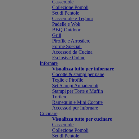
Casseruole
Collezione Pomoli
Set di Pentole
Casseruole e Tegami
Padelle e Wok
BBQ Outdoor
Grill
Pirofile e Arrostiere
Forme Speciali
Accessori da Cucina
Esclusive Online
Infornare
Visualizza tutto per infornare
Cocotte & stampi per pane
Teglie e Pirofile
Set Stampi Antiaderenti
Stampi per Torte e Muffin
Tortiere
Ramequin e Mini Cocotte
Accessori per Infornare
Cucinare
Visualizza tutto per cucinare
Casseruole
Collezione Pomoli
Set di Pentole