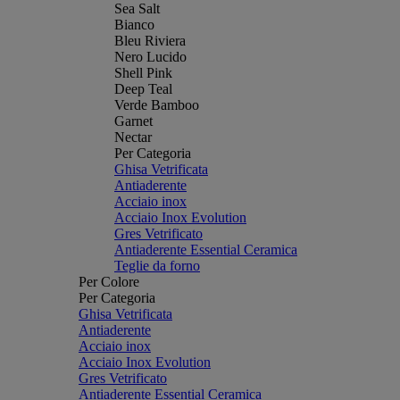
Sea Salt
Bianco
Bleu Riviera
Nero Lucido
Shell Pink
Deep Teal
Verde Bamboo
Garnet
Nectar
Per Categoria
Ghisa Vetrificata
Antiaderente
Acciaio inox
Acciaio Inox Evolution
Gres Vetrificato
Antiaderente Essential Ceramica
Teglie da forno
Per Colore
Per Categoria
Ghisa Vetrificata
Antiaderente
Acciaio inox
Acciaio Inox Evolution
Gres Vetrificato
Antiaderente Essential Ceramica