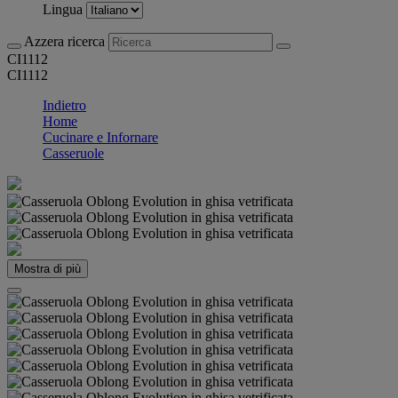
Lingua
Azzera ricerca
CI1112
CI1112
Indietro
Home
Cucinare e Infornare
Casseruole
Mostra di più