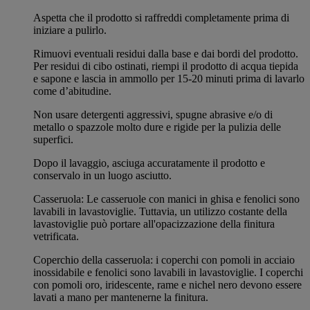
Aspetta che il prodotto si raffreddi completamente prima di
iniziare a pulirlo.
Rimuovi eventuali residui dalla base e dai bordi del prodotto.
Per residui di cibo ostinati, riempi il prodotto di acqua tiepida
e sapone e lascia in ammollo per 15-20 minuti prima di lavarlo
come d’abitudine.
Non usare detergenti aggressivi, spugne abrasive e/o di
metallo o spazzole molto dure e rigide per la pulizia delle
superfici.
Dopo il lavaggio, asciuga accuratamente il prodotto e
conservalo in un luogo asciutto.
Casseruola: Le casseruole con manici in ghisa e fenolici sono
lavabili in lavastoviglie. Tuttavia, un utilizzo costante della
lavastoviglie può portare all'opacizzazione della finitura
vetrificata.
Coperchio della casseruola: i coperchi con pomoli in acciaio
inossidabile e fenolici sono lavabili in lavastoviglie. I coperchi
con pomoli oro, iridescente, rame e nichel nero devono essere
lavati a mano per mantenerne la finitura.