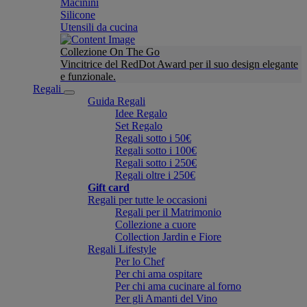
Macinini
Silicone
Utensili da cucina
Collezione On The Go
Vincitrice del RedDot Award per il suo design elegante
e funzionale.
Regali
Guida Regali
Idee Regalo
Set Regalo
Regali sotto i 50€
Regali sotto i 100€
Regali sotto i 250€
Regali oltre i 250€
Gift card
Regali per tutte le occasioni
Regali per il Matrimonio
Collezione a cuore
Collection Jardin e Fiore
Regali Lifestyle
Per lo Chef
Per chi ama ospitare
Per chi ama cucinare al forno
Per gli Amanti del Vino