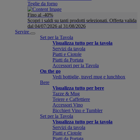
Teglie da forno
Fino al -40%
Scopri i saldi su tanti prodotti selezionati. Offerta valida
dal 04/07/2026 al 31/08/2026
Servire
Set per la Tavola
Visualizza tutto per la tavola
Servizi da tavola
Piatti e Ciotole
Piatti da Portata
Accessori per la Tavola
On the go
Vedi bottiglie, travel mug e lunchbox
Bere
Visualizza tutto per bere
Tazze & Mug
Teiere e Caffettiere
Accessori Vino
Bicchieri Vino e Tumbler
Set per la Tavola
Visualizza tutto per la tavola
Servizi da tavola
Piatti e Ciotole
Piatti da Portata