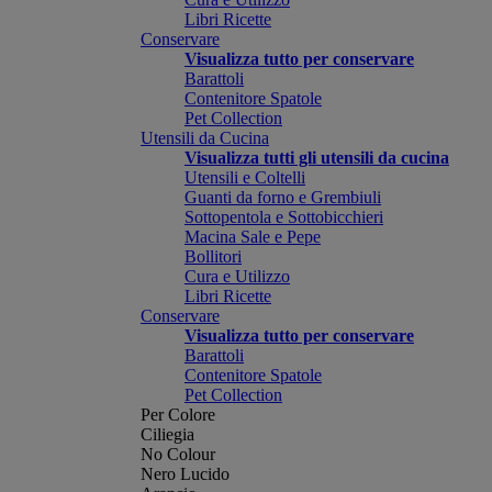
Libri Ricette
Conservare
Visualizza tutto per conservare
Barattoli
Contenitore Spatole
Pet Collection
Utensili da Cucina
Visualizza tutti gli utensili da cucina
Utensili e Coltelli
Guanti da forno e Grembiuli
Sottopentola e Sottobicchieri
Macina Sale e Pepe
Bollitori
Cura e Utilizzo
Libri Ricette
Conservare
Visualizza tutto per conservare
Barattoli
Contenitore Spatole
Pet Collection
Per Colore
Ciliegia
No Colour
Nero Lucido