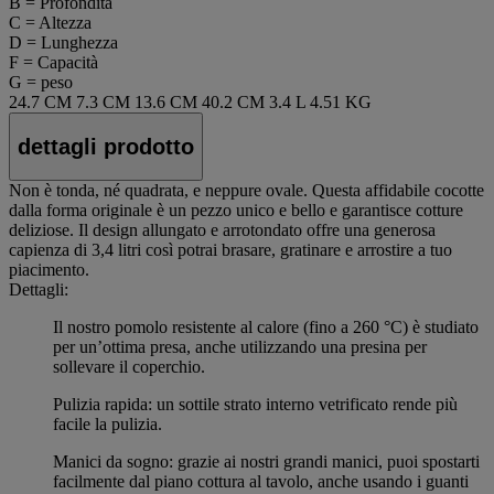
B = Profondità
C = Altezza
D = Lunghezza
F = Capacità
G = peso
24.7 CM
7.3 CM
13.6 CM
40.2 CM
3.4 L
4.51 KG
dettagli prodotto
Non è tonda, né quadrata, e neppure ovale. Questa affidabile cocotte
dalla forma originale è un pezzo unico e bello e garantisce cotture
deliziose. Il design allungato e arrotondato offre una generosa
capienza di 3,4 litri così potrai brasare, gratinare e arrostire a tuo
piacimento.
Dettagli:
Il nostro pomolo resistente al calore (fino a 260 °C) è studiato
per un’ottima presa, anche utilizzando una presina per
sollevare il coperchio.
Pulizia rapida: un sottile strato interno vetrificato rende più
facile la pulizia.
Manici da sogno: grazie ai nostri grandi manici, puoi spostarti
facilmente dal piano cottura al tavolo, anche usando i guanti