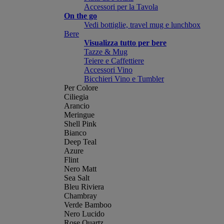
Accessori per la Tavola
On the go
Vedi bottiglie, travel mug e lunchbox
Bere
Visualizza tutto per bere
Tazze & Mug
Teiere e Caffettiere
Accessori Vino
Bicchieri Vino e Tumbler
Per Colore
Ciliegia
Arancio
Meringue
Shell Pink
Bianco
Deep Teal
Azure
Flint
Nero Matt
Sea Salt
Bleu Riviera
Chambray
Verde Bamboo
Nero Lucido
Rose Quartz