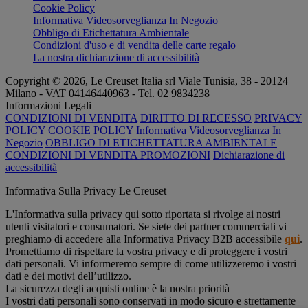
Cookie Policy
Informativa Videosorveglianza In Negozio
Obbligo di Etichettatura Ambientale
Condizioni d'uso e di vendita delle carte regalo
La nostra dichiarazione di accessibilità
Copyright © 2026, Le Creuset Italia srl ​​Viale Tunisia, 38 - 20124
Milano - VAT 04146440963 - Tel. 02 9834238
Informazioni Legali
CONDIZIONI DI VENDITA
DIRITTO DI RECESSO
PRIVACY
POLICY
COOKIE POLICY
Informativa Videosorveglianza In
Negozio
OBBLIGO DI ETICHETTATURA AMBIENTALE
CONDIZIONI DI VENDITA PROMOZIONI
Dichiarazione di
accessibilità
Informativa Sulla Privacy Le Creuset
L'Informativa sulla privacy qui sotto riportata si rivolge ai nostri
utenti visitatori e consumatori. Se siete dei partner commerciali vi
preghiamo di accedere alla Informativa Privacy B2B accessibile
qui
.
Promettiamo di rispettare la vostra privacy e di proteggere i vostri
dati personali. Vi informeremo sempre di come utilizzeremo i vostri
dati e dei motivi dell’utilizzo.
La sicurezza degli acquisti online è la nostra priorità
I vostri dati personali sono conservati in modo sicuro e strettamente