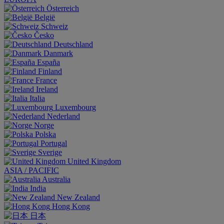
Österreich
België
Schweiz
Česko
Deutschland
Danmark
España
Finland
France
Ireland
Italia
Luxembourg
Nederland
Norge
Polska
Portugal
Sverige
United Kingdom
ASIA / PACIFIC
Australia
India
New Zealand
Hong Kong
日本