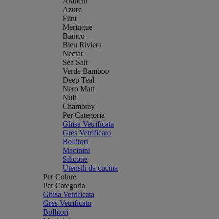
Arancio
Azure
Flint
Meringue
Bianco
Bleu Riviera
Nectar
Sea Salt
Verde Bamboo
Deep Teal
Nero Matt
Nuit
Chambray
Per Categoria
Ghisa Vetrificata
Gres Vetrificato
Bollitori
Macinini
Silicone
Utensili da cucina
Per Colore
Per Categoria
Ghisa Vetrificata
Gres Vetrificato
Bollitori