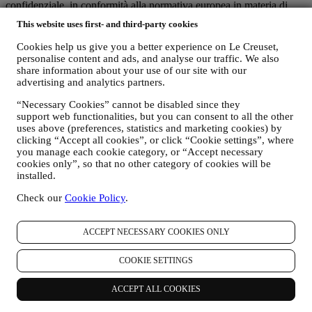
confidenziale, in conformità alla normativa europea in materia di
protezione dei dati. Siamo consapevoli che la sicurezza è molto
This website uses first- and third-party cookies
importante al momento di effettuare acquisti online, pertanto
utilizziamo le tecnologie più avanzate per garantire che tutti i vostri
Cookies help us give you a better experience on Le Creuset,
dati personali e i dettagli della vostra carta di credito siano
personalise content and ads, and analyse our traffic. We also
completamente protetti e restino interamente riservati.
share information about your use of our site with our
Utilizziamo i dati per rendere i vostri acquisti semplici e
advertising and analytics partners.
personalizzati.
“Necessary Cookies” cannot be disabled since they
Analizziamo in che modo gli utenti utilizzano il nostro sito web e i
support web functionalities, but you can consent to all the other
nostri servizi per renderli sempre più fruibili e interessanti.
uses above (preferences, statistics and marketing cookies) by
Utilizziamo i dati per rendere l’esperienza di cucinare con Le
clicking “Accept all cookies”, or click “Cookie settings”, where
Creuset sempre migliore e per mantenervi informati riguardo a
you manage each cookie category, or “Accept necessary
notizie e offerte
cookies only”, so that no other category of cookies will be
Se decidete di diventare parte del nostro database di clienti del
installed.
Gruppo e di ricevere newsletter e comunicazioni di marketing da
parte di Le Creuset, vi invieremo contenuti personalizzati e vi
Check our
Cookie Policy
.
informeremo del lancio di nuovi prodotti, di offerte esclusive, di
dimostrazioni culinarie o altri eventi, o di promozioni dedicate a voi.
Revoca (Opt-out): Potete scegliere di non ricevere più le nostre
ACCEPT NECESSARY COOKIES ONLY
comunicazioni di marketing in qualsiasi momento, senza alcun
costo, attraverso le modalità presenti nelle comunicazioni stesse (ad
COOKIE SETTINGS
esempio, cliccando sul pulsante “Unsubscribe” (Annulla iscrizione)
in fondo a qualsiasi newsletter), in ogni caso se desiderate
ACCEPT ALL COOKIES
interrompere una delle nostre attività di marketing, potete inviarci
un’email all’indirizzo
privacy@lecreuset.com
. Elaboreremo la vostra