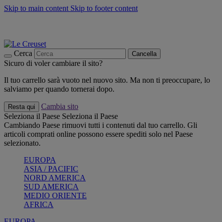
Skip to main content
Skip to footer content
📣 SALDI fino al -40%:
COMPRA
Grigliate, picnic, crea la tua estate con Le Creuset
COMPRA
Paga in 3 rate con Scalapay
Cerca
Cancella
Sicuro di voler cambiare il sito?
Il tuo carrello sarà vuoto nel nuovo sito. Ma non ti preoccupare, lo
salviamo per quando tornerai dopo.
Cambia sito
Resta qui
Seleziona il Paese
Seleziona il Paese
Cambiando Paese rimuovi tutti i contenuti dal tuo carrello. Gli
articoli comprati online possono essere spediti solo nel Paese
selezionato.
EUROPA
ASIA / PACIFIC
NORD AMERICA
SUD AMERICA
MEDIO ORIENTE
AFRICA
EUROPA