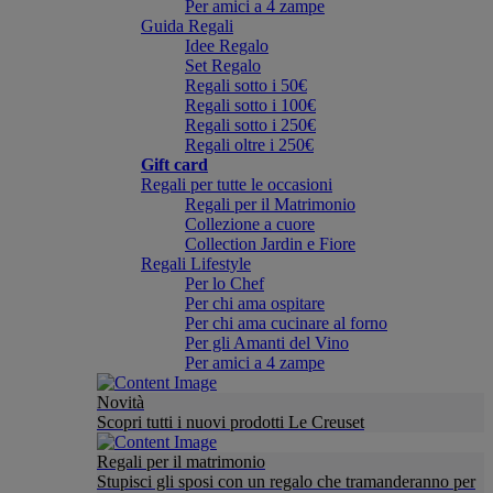
Per amici a 4 zampe
Guida Regali
Idee Regalo
Set Regalo
Regali sotto i 50€
Regali sotto i 100€
Regali sotto i 250€
Regali oltre i 250€
Gift card
Regali per tutte le occasioni
Regali per il Matrimonio
Collezione a cuore
Collection Jardin e Fiore
Regali Lifestyle
Per lo Chef
Per chi ama ospitare
Per chi ama cucinare al forno
Per gli Amanti del Vino
Per amici a 4 zampe
Novità
Scopri tutti i nuovi prodotti Le Creuset
Regali per il matrimonio
Stupisci gli sposi con un regalo che tramanderanno per