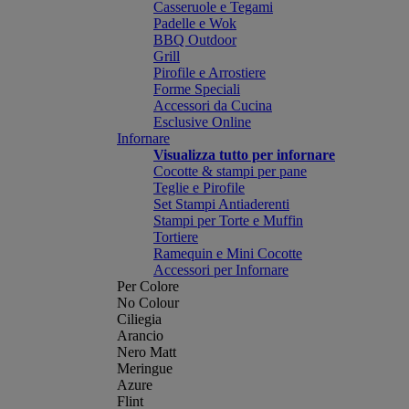
Casseruole e Tegami
Padelle e Wok
BBQ Outdoor
Grill
Pirofile e Arrostiere
Forme Speciali
Accessori da Cucina
Esclusive Online
Infornare
Visualizza tutto per infornare
Cocotte & stampi per pane
Teglie e Pirofile
Set Stampi Antiaderenti
Stampi per Torte e Muffin
Tortiere
Ramequin e Mini Cocotte
Accessori per Infornare
Per Colore
No Colour
Ciliegia
Arancio
Nero Matt
Meringue
Azure
Flint