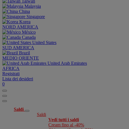
Taiwan
Malaysia
China
Singapore
Korea
NORD AMERICA
México
Canada
United States
SUD AMERICA
Brazil
MEDIO ORIENTE
United Arab Emirates
AFRICA
Registrati
Lista dei desideri
0
Saldi
Saldi
Vedi tutti i saldi
Cream fino al -40%