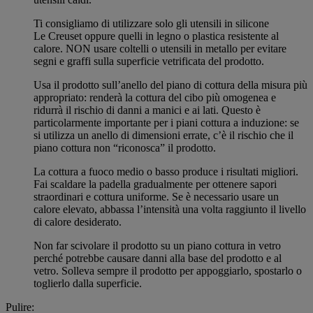
Ti consigliamo di utilizzare solo gli utensili in silicone
Le Creuset oppure quelli in legno o plastica resistente al
calore. NON usare coltelli o utensili in metallo per evitare
segni e graffi sulla superficie vetrificata del prodotto.
Usa il prodotto sull’anello del piano di cottura della misura più
appropriato: renderà la cottura del cibo più omogenea e
ridurrà il rischio di danni a manici e ai lati. Questo è
particolarmente importante per i piani cottura a induzione: se
si utilizza un anello di dimensioni errate, c’è il rischio che il
piano cottura non “riconosca” il prodotto.
La cottura a fuoco medio o basso produce i risultati migliori.
Fai scaldare la padella gradualmente per ottenere sapori
straordinari e cottura uniforme. Se è necessario usare un
calore elevato, abbassa l’intensità una volta raggiunto il livello
di calore desiderato.
Non far scivolare il prodotto su un piano cottura in vetro
perché potrebbe causare danni alla base del prodotto e al
vetro. Solleva sempre il prodotto per appoggiarlo, spostarlo o
toglierlo dalla superficie.
Pulire: