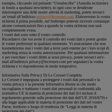
esempio, cliccando sul pulsante “Unsubscribe” (Annulla iscrizione)
in fondo a qualsiasi newsletter), in ogni caso se desiderate
interrompere una delle nostre attività di marketing, potete inviarci
un’email all’indirizzo
privacy@lecreuset.com
. Elaboreremo la vostra
richiesta il prima possibile, nel frattempo potreste ricevere comunque
alcune comunicazioni fino a quando la vostra richiesta non sarà
completamente evasa.
I vostri dati sono sotto il vostro controllo
Ricordatevi che voi avete il controllo dei vostri dati e potete gestire
le vostre preferenze in qualsiasi momento. Vi assicuriamo che non
trasmetteremo mai i vostri dati a terze parti esterne per i loro scopi di
marketing senza la vostra autorizzazione. Per qualsiasi informazione
o per esercitare i vostri diritti ai sensi privacy, potete inviarci un'e-
mail all'indirizzo privacy@lecreuset.com per segnalarci la vostra
richiesta e vi risponderemo in modo tempestivo.
Informativa Sulla Privacy Di Le Creuset Completa
Le Creuset è impegnata a proteggere i vostri dati personali e la
vostra privacy e la presente Informativa illustra in che modo
raccogliamo e trattiamo i vostri dati personali in conformità alla
normativa UE in materia di protezione dei dati (ivi incluso il
regolamento generale sulla protezione dei dati dell’UE 2016/679) e
alla legge applicabile in materia di protezione dei dati nel vostro
Paese, territorio o luogo di residenza (le “Leggi in materia di
protezione dei dati”).