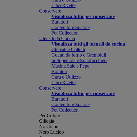
Libri Ricette
Conservare
Visualizza tutto per conservare
Barattoli
Contenitore Spatole
Pet Collection
Utensili da Cucina
Visualizza tutti gli utensili da cucina
Utensili e Coltelli
Guanti da forno e Grembiuli
Sottopentola e Sottobicchieri
Macina Sale e Pepe
Bollitori
Cura e Utilizzo
Libri Ricette
Conservare
Visualizza tutto per conservare
Barattoli
Contenitore Spatole
Pet Collection
Per Colore
Ciliegia
No Colour
Nero Lucido