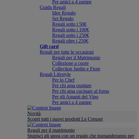
Per amici a 4 zampe
Guida Regali
Idee Regalo
Set Regalo
Regali sotto i 50€
Regali sotto i 100€
Regali sotto i 250€
Regali oltre i 250€
Gift card
Regali per tutte le occasioni
Regali per il Matrimonio
Collezione a cuore
Collection Jardin e Fiore
Regali Lifestyle
Per lo Chef
Per chi ama ospitare
Per chi ama cucinare al forno
Per gli Amanti del Vino
Per amici a 4 zampe
Novità
Scopri tutti i nuovi prodotti Le Creuset
Regali per il matrimonio
Stupisci gli sposi con un regalo che tramanderanno per