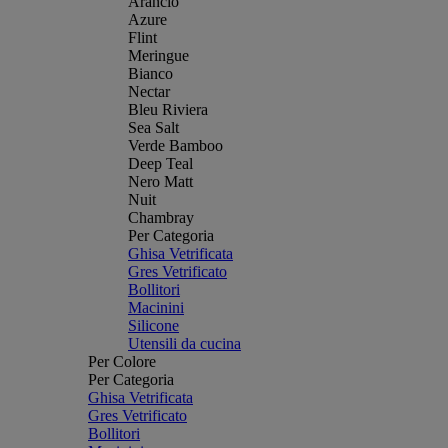
Arancio
Azure
Flint
Meringue
Bianco
Nectar
Bleu Riviera
Sea Salt
Verde Bamboo
Deep Teal
Nero Matt
Nuit
Chambray
Per Categoria
Ghisa Vetrificata
Gres Vetrificato
Bollitori
Macinini
Silicone
Utensili da cucina
Per Colore
Per Categoria
Ghisa Vetrificata
Gres Vetrificato
Bollitori