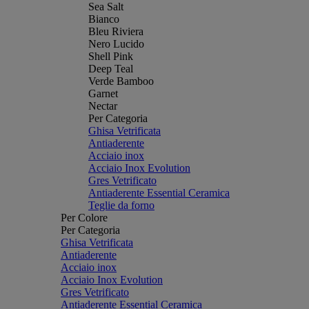
Sea Salt
Bianco
Bleu Riviera
Nero Lucido
Shell Pink
Deep Teal
Verde Bamboo
Garnet
Nectar
Per Categoria
Ghisa Vetrificata
Antiaderente
Acciaio inox
Acciaio Inox Evolution
Gres Vetrificato
Antiaderente Essential Ceramica
Teglie da forno
Per Colore
Per Categoria
Ghisa Vetrificata
Antiaderente
Acciaio inox
Acciaio Inox Evolution
Gres Vetrificato
Antiaderente Essential Ceramica