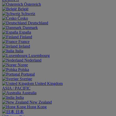
Österreich
België
Schweiz
Česko
Deutschland
Danmark
España
Finland
France
Ireland
Italia
Luxembourg
Nederland
Norge
Polska
Portugal
Sverige
United Kingdom
ASIA / PACIFIC
Australia
India
New Zealand
Hong Kong
日本