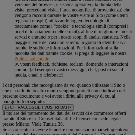
versione del browser, il sistema operativo, la durata della
visita, precedenti visite, l’area geografica di provenienza) che
vengono raccolti durante le vostre visite al Sito (come utenti
registrati o ospiti) utilizzando log e/o tecnologie di
tracciamento come i “cookie” e tecnologie simili (compresi i
pixel di tracciamento nelle e-mail), al fine di migliorare i nostri
servizi e annunci o per i nostri scopi di analisi statistica. Nella
maggior parte dei casi non saremo in grado di identificarvi
tramite le suddette informazioni. Per informazioni sulla
raccolta dei dati tramite cookie, si prega di leggere la nostra
Politica sui cookie
.
iv. vostri feedback, richieste, reclami, domande o interazioni
con noi (ad esempio i vostri messaggi, chat, post di social
media, email o telefonate).
I dati personali che raccogliamo da voi quando utilizzate il Sito o
che ci conferite in altro modo vengono protetti come indicato nel
presente documento e voi avete i diritti alla privacy di cui al
paragrafo h di seguito.
B) CHI RACCOGLIE I VOSTRI DATI?
Il titolare del trattamento dei dati dei servizi di e-commerce offerti
tramite il Sito è Le Creuset Italia di Le Creuset con sede legale
presso Milano, Viale Tunisia 38.
Se acconsenti a ricevere le nostre comunicazioni marketing entrerai
a far parte del database consumatori del Gruppo Le Creuset che è