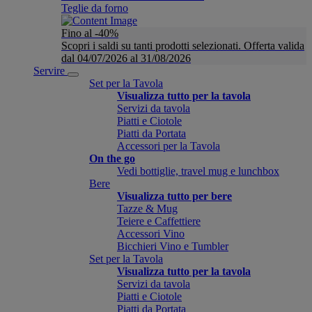
Teglie da forno
Fino al -40%
Scopri i saldi su tanti prodotti selezionati. Offerta valida
dal 04/07/2026 al 31/08/2026
Servire
Set per la Tavola
Visualizza tutto per la tavola
Servizi da tavola
Piatti e Ciotole
Piatti da Portata
Accessori per la Tavola
On the go
Vedi bottiglie, travel mug e lunchbox
Bere
Visualizza tutto per bere
Tazze & Mug
Teiere e Caffettiere
Accessori Vino
Bicchieri Vino e Tumbler
Set per la Tavola
Visualizza tutto per la tavola
Servizi da tavola
Piatti e Ciotole
Piatti da Portata