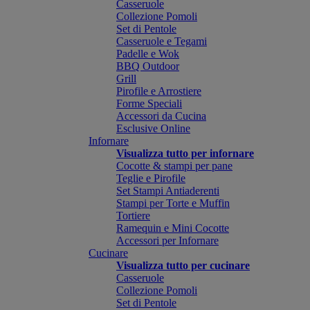
Casseruole
Collezione Pomoli
Set di Pentole
Casseruole e Tegami
Padelle e Wok
BBQ Outdoor
Grill
Pirofile e Arrostiere
Forme Speciali
Accessori da Cucina
Esclusive Online
Infornare
Visualizza tutto per infornare
Cocotte & stampi per pane
Teglie e Pirofile
Set Stampi Antiaderenti
Stampi per Torte e Muffin
Tortiere
Ramequin e Mini Cocotte
Accessori per Infornare
Cucinare
Visualizza tutto per cucinare
Casseruole
Collezione Pomoli
Set di Pentole