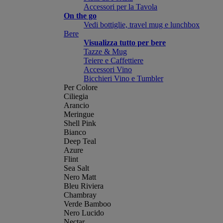
Accessori per la Tavola
On the go
Vedi bottiglie, travel mug e lunchbox
Bere
Visualizza tutto per bere
Tazze & Mug
Teiere e Caffettiere
Accessori Vino
Bicchieri Vino e Tumbler
Per Colore
Ciliegia
Arancio
Meringue
Shell Pink
Bianco
Deep Teal
Azure
Flint
Sea Salt
Nero Matt
Bleu Riviera
Chambray
Verde Bamboo
Nero Lucido
Nectar