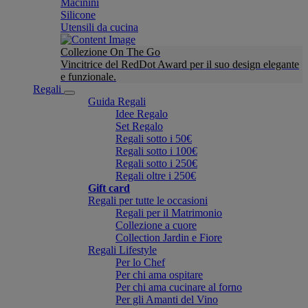
Macinini
Silicone
Utensili da cucina
Collezione On The Go
Vincitrice del RedDot Award per il suo design elegante
e funzionale.
Regali
Guida Regali
Idee Regalo
Set Regalo
Regali sotto i 50€
Regali sotto i 100€
Regali sotto i 250€
Regali oltre i 250€
Gift card
Regali per tutte le occasioni
Regali per il Matrimonio
Collezione a cuore
Collection Jardin e Fiore
Regali Lifestyle
Per lo Chef
Per chi ama ospitare
Per chi ama cucinare al forno
Per gli Amanti del Vino