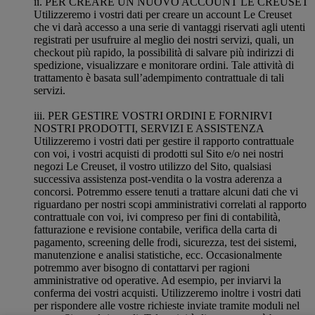
ii. PER CREARE UN NUOVO ACCOUNT LE CREUSET
Utilizzeremo i vostri dati per creare un account Le Creuset
che vi darà accesso a una serie di vantaggi riservati agli utenti
registrati per usufruire al meglio dei nostri servizi, quali, un
checkout più rapido, la possibilità di salvare più indirizzi di
spedizione, visualizzare e monitorare ordini. Tale attività di
trattamento è basata sull’adempimento contrattuale di tali
servizi.
iii. PER GESTIRE VOSTRI ORDINI E FORNIRVI
NOSTRI PRODOTTI, SERVIZI E ASSISTENZA
Utilizzeremo i vostri dati per gestire il rapporto contrattuale
con voi, i vostri acquisti di prodotti sul Sito e/o nei nostri
negozi Le Creuset, il vostro utilizzo del Sito, qualsiasi
successiva assistenza post-vendita o la vostra aderenza a
concorsi. Potremmo essere tenuti a trattare alcuni dati che vi
riguardano per nostri scopi amministrativi correlati al rapporto
contrattuale con voi, ivi compreso per fini di contabilità,
fatturazione e revisione contabile, verifica della carta di
pagamento, screening delle frodi, sicurezza, test dei sistemi,
manutenzione e analisi statistiche, ecc. Occasionalmente
potremmo aver bisogno di contattarvi per ragioni
amministrative od operative. Ad esempio, per inviarvi la
conferma dei vostri acquisti. Utilizzeremo inoltre i vostri dati
per rispondere alle vostre richieste inviate tramite moduli nel