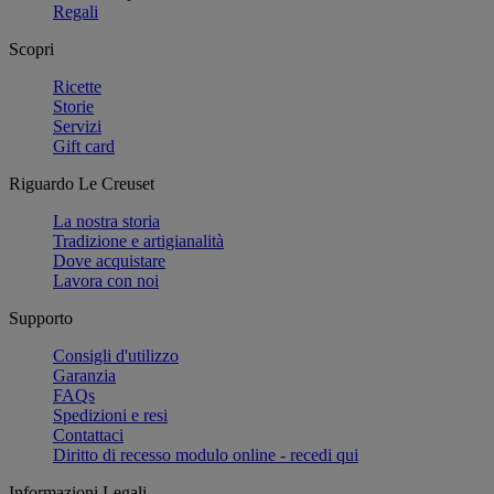
Regali
Scopri
Ricette
Storie
Servizi
Gift card
Riguardo Le Creuset
La nostra storia
Tradizione e artigianalità
Dove acquistare
Lavora con noi
Supporto
Consigli d'utilizzo
Garanzia
FAQs
Spedizioni e resi
Contattaci
Diritto di recesso modulo online - recedi qui
Informazioni Legali