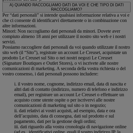
A) QUANDO RACCOGLIAMO DATI DA VOI E CHE TIPO DI DATI
RACCOGLIAMO?
Per “dati personali” si intende qualsiasi informazione relativa a voi e
che ci consente di identificarvi direttamente o in combinazione con
altre informazioni.
Minori: Non raccogliamo dati personali da minori. Dovete aver
compiuto almeno 18 anni per utilizzare il nostro sito web e i nostri
servizi.
Possiamo raccogliere dati personali da voi quando utilizzate il nostro
sito web (il “Sito”), registrate un account Le Creuset, acquistate un
prodotto Le Creuset sul Sito o nei nostri negozi Le Creuset
(Signature Boutiques e Outlet Stores), o vi iscrivete alle nostre
comunicazioni di marketing. A seconda della vostra richiesta o del
vostro consenso, i dati personali possono includere:
i. il vostro nome, cognome, indirizzo email, data di nascita e
altri dati di contatto (indirizzo, numero di telefono e indirizzo
email), per registrare un account Le Creuset o effettuare un
acquisto come utente ospite o per iscrivervi alle nostre
comunicazioni di marketing sul sito o in negozio;
ii. dati relativi ai vostri acquisti, ad esempio, data e ora
dell’acquisto, data di consegna, dati sul prodotto e sul
pagamento, dati per la gestione degli ordini;
iii. dati riguardo alla vostra cronologia di navigazione online
(ad es., identificativi online, quali il vostro indirizzo IP, la