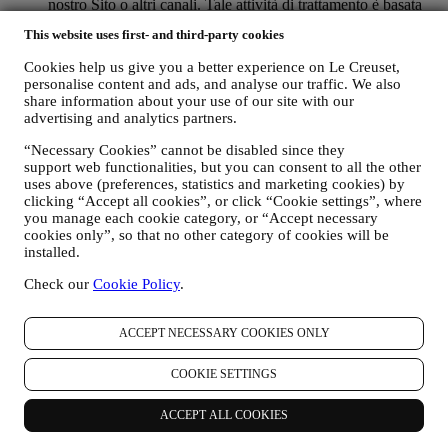
nostro Sito o altri canali. Tale attività di trattamento è basata
sull’adempimento contrattuale dei nostri servizi di e-
This website uses first- and third-party cookies
commerce.
Potremmo processare i vostri dati in base al nostro legittimo
Cookies help us give you a better experience on Le Creuset,
interesse (debitamente bilanciato con i vostri diritti e libertà) di
personalise content and ads, and analyse our traffic. We also
inviarvi delle e mail di reminder (ricordo) nel caso in cui
share information about your use of our site with our
abbiate aggiunto articoli al vostro carrello online, senza
advertising and analytics partners.
completare l’acquisto. Nel caso in cui non finalizziate
l’acquisto entro un determinato periodo di tempo, nessuna
“Necessary Cookies” cannot be disabled since they
ulteriore comunicazione di sollecito vi verrà inviata.
support web functionalities, but you can consent to all the other
uses above (preferences, statistics and marketing cookies) by
clicking “Accept all cookies”, or click “Cookie settings”, where
iv. PER INFORMARVI RIGUARDO A NOTIZIE O
you manage each cookie category, or “Accept necessary
OFFERTE SUI PRODOTTI LE CREUSET
cookies only”, so that no other category of cookies will be
Se avete fornito il vostro consenso a tale scopo (ad esempio,
installed.
iscrivendovi alla nostra newsletter quando create un account
sul Sito), vi invieremo comunicazioni di marketing
Check our
Cookie Policy
.
personalizzate e notizie riguardo a iniziative relative al mondo
Le Creuset, alle consociate del suo Gruppo, e alle società
affiliate e ai partner locali. Vi contatteremo principalmente via
ACCEPT NECESSARY COOKIES ONLY
email, SMS o social media, incluso utilizzando mezzi
automatizzati. Tali comunicazioni riguarderanno prodotti Le
COOKIE SETTINGS
Creuset o nuove aperture di negozi, eventi esclusivi, concorsi,
sondaggi, dimostrazioni organizzate da Le Creuset che
ACCEPT ALL COOKIES
potrebbero interessarvi o offerte speciali che potreste
apprezzare, incluso sulla base di talune informazioni che sono