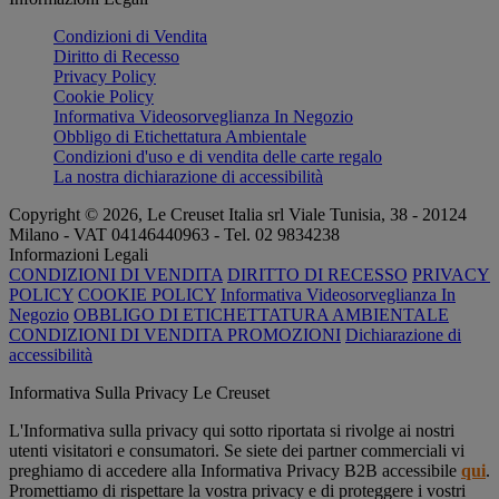
Condizioni di Vendita
Diritto di Recesso
Privacy Policy
Cookie Policy
Informativa Videosorveglianza In Negozio
Obbligo di Etichettatura Ambientale
Condizioni d'uso e di vendita delle carte regalo
La nostra dichiarazione di accessibilità
Copyright © 2026, Le Creuset Italia srl ​​Viale Tunisia, 38 - 20124
Milano - VAT 04146440963 - Tel. 02 9834238
Informazioni Legali
CONDIZIONI DI VENDITA
DIRITTO DI RECESSO
PRIVACY
POLICY
COOKIE POLICY
Informativa Videosorveglianza In
Negozio
OBBLIGO DI ETICHETTATURA AMBIENTALE
CONDIZIONI DI VENDITA PROMOZIONI
Dichiarazione di
accessibilità
Informativa Sulla Privacy Le Creuset
L'Informativa sulla privacy qui sotto riportata si rivolge ai nostri
utenti visitatori e consumatori. Se siete dei partner commerciali vi
preghiamo di accedere alla Informativa Privacy B2B accessibile
qui
.
Promettiamo di rispettare la vostra privacy e di proteggere i vostri