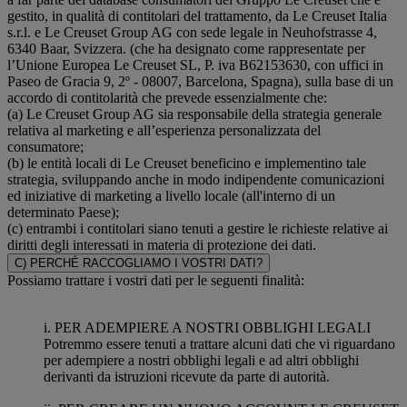
gestito, in qualità di contitolari del trattamento, da Le Creuset Italia
s.r.l. e Le Creuset Group AG con sede legale in Neuhofstrasse 4,
6340 Baar, Svizzera. (che ha designato come rappresentate per
l’Unione Europea Le Creuset SL, P. iva B62153630, con uffici in
Paseo de Gracia 9, 2º - 08007, Barcelona, Spagna), sulla base di un
accordo di contitolarità che prevede essenzialmente che:
(a) Le Creuset Group AG sia responsabile della strategia generale
relativa al marketing e all’esperienza personalizzata del
consumatore;
(b) le entità locali di Le Creuset beneficino e implementino tale
strategia, sviluppando anche in modo indipendente comunicazioni
ed iniziative di marketing a livello locale (all'interno di un
determinato Paese);
(c) entrambi i contitolari siano tenuti a gestire le richieste relative ai
diritti degli interessati in materia di protezione dei dati.
C) PERCHÉ RACCOGLIAMO I VOSTRI DATI?
Possiamo trattare i vostri dati per le seguenti finalità:
i. PER ADEMPIERE A NOSTRI OBBLIGHI LEGALI
Potremmo essere tenuti a trattare alcuni dati che vi riguardano
per adempiere a nostri obblighi legali e ad altri obblighi
derivanti da istruzioni ricevute da parte di autorità.