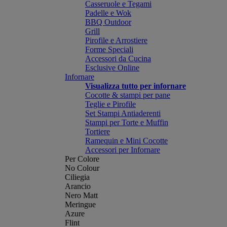
Casseruole e Tegami
Padelle e Wok
BBQ Outdoor
Grill
Pirofile e Arrostiere
Forme Speciali
Accessori da Cucina
Esclusive Online
Infornare
Visualizza tutto per infornare
Cocotte & stampi per pane
Teglie e Pirofile
Set Stampi Antiaderenti
Stampi per Torte e Muffin
Tortiere
Ramequin e Mini Cocotte
Accessori per Infornare
Per Colore
No Colour
Ciliegia
Arancio
Nero Matt
Meringue
Azure
Flint