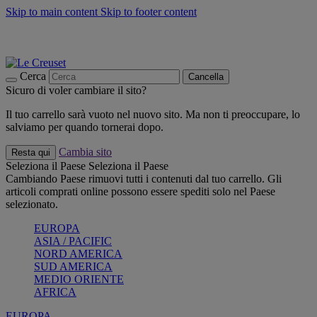
Skip to main content
Skip to footer content
📣 SALDI fino al -40%:
COMPRA
Grigliate, picnic, crea la tua estate con Le Creuset
COMPRA
Paga in 3 rate con Scalapay
Cerca
Cancella
Sicuro di voler cambiare il sito?
Il tuo carrello sarà vuoto nel nuovo sito. Ma non ti preoccupare, lo
salviamo per quando tornerai dopo.
Cambia sito
Resta qui
Seleziona il Paese
Seleziona il Paese
Cambiando Paese rimuovi tutti i contenuti dal tuo carrello. Gli
articoli comprati online possono essere spediti solo nel Paese
selezionato.
EUROPA
ASIA / PACIFIC
NORD AMERICA
SUD AMERICA
MEDIO ORIENTE
AFRICA
EUROPA