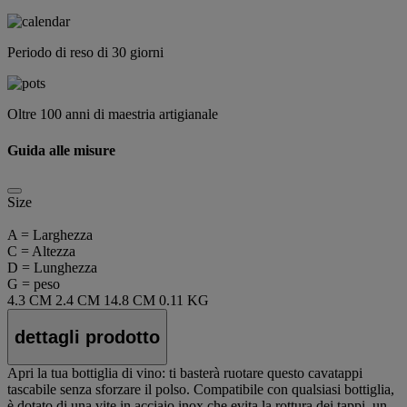
Periodo di reso di 30 giorni
Oltre 100 anni di maestria artigianale
Guida alle misure
Size
A = Larghezza
C = Altezza
D = Lunghezza
G = peso
4.3 CM
2.4 CM
14.8 CM
0.11 KG
dettagli prodotto
Apri la tua bottiglia di vino: ti basterà ruotare questo cavatappi
tascabile senza sforzare il polso. Compatibile con qualsiasi bottiglia,
è dotato di una vite in acciaio inox che evita la rottura dei tappi, un