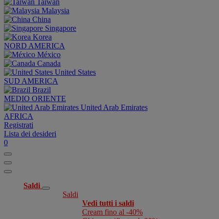
Taiwan
Malaysia
China
Singapore
Korea
NORD AMERICA
México
Canada
United States
SUD AMERICA
Brazil
MEDIO ORIENTE
United Arab Emirates
AFRICA
Registrati
Lista dei desideri
0
Saldi
Saldi
Vedi tutti i saldi
Cream fino al -40%