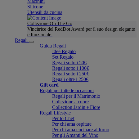
Macinini
Silicone
Utensili da cucina
Collezione On The Go
Vincitrice del RedDot Award per il suo design elegante
e funzionale.
Regali
Guida Regali
Idee Regalo
Set Regalo
Regali sotto i 50€
Regali sotto i 100€
Regali sotto i 250€
Regali oltre i 250€
Gift card
Regali per tutte le occasioni
Regali per il Matrimonio
Collezione a cuore
Collection Jardin e Fiore
Regali Lifestyle
Per lo Chef
Per chi ama ospitare
Per chi ama cucinare al forno
Per gli Amanti del Vino