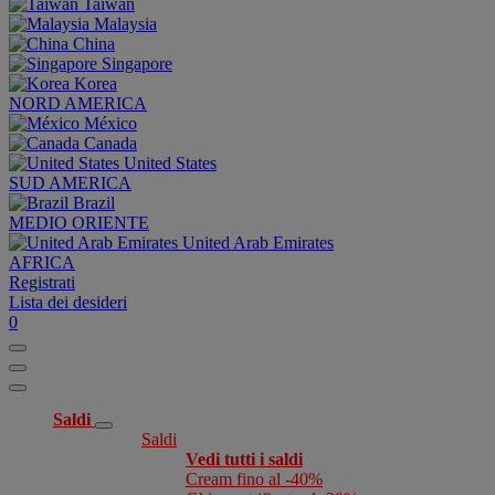
Taiwan
Malaysia
China
Singapore
Korea
NORD AMERICA
México
Canada
United States
SUD AMERICA
Brazil
MEDIO ORIENTE
United Arab Emirates
AFRICA
Registrati
Lista dei desideri
0
Saldi
Saldi
Vedi tutti i saldi
Cream fino al -40%