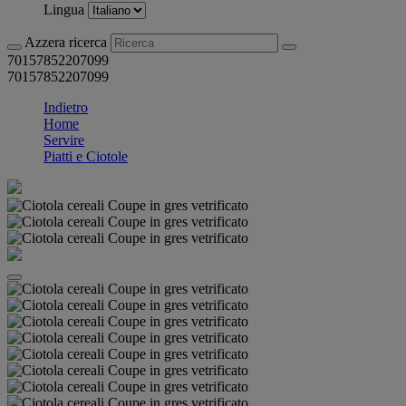
Lingua
Azzera ricerca
70157852207099
70157852207099
Indietro
Home
Servire
Piatti e Ciotole