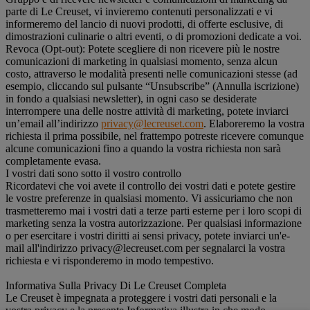
parte di Le Creuset, vi invieremo contenuti personalizzati e vi
informeremo del lancio di nuovi prodotti, di offerte esclusive, di
dimostrazioni culinarie o altri eventi, o di promozioni dedicate a voi.
Revoca (Opt-out): Potete scegliere di non ricevere più le nostre
comunicazioni di marketing in qualsiasi momento, senza alcun
costo, attraverso le modalità presenti nelle comunicazioni stesse (ad
esempio, cliccando sul pulsante “Unsubscribe” (Annulla iscrizione)
in fondo a qualsiasi newsletter), in ogni caso se desiderate
interrompere una delle nostre attività di marketing, potete inviarci
un’email all’indirizzo
privacy@lecreuset.com
. Elaboreremo la vostra
richiesta il prima possibile, nel frattempo potreste ricevere comunque
alcune comunicazioni fino a quando la vostra richiesta non sarà
completamente evasa.
I vostri dati sono sotto il vostro controllo
Ricordatevi che voi avete il controllo dei vostri dati e potete gestire
le vostre preferenze in qualsiasi momento. Vi assicuriamo che non
trasmetteremo mai i vostri dati a terze parti esterne per i loro scopi di
marketing senza la vostra autorizzazione. Per qualsiasi informazione
o per esercitare i vostri diritti ai sensi privacy, potete inviarci un'e-
mail all'indirizzo privacy@lecreuset.com per segnalarci la vostra
richiesta e vi risponderemo in modo tempestivo.
Informativa Sulla Privacy Di Le Creuset Completa
Le Creuset è impegnata a proteggere i vostri dati personali e la