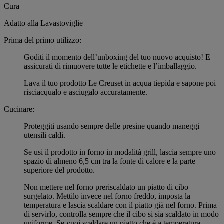
Cura
Adatto alla Lavastoviglie
Prima del primo utilizzo:
Goditi il momento dell’unboxing del tuo nuovo acquisto! E
assicurati di rimuovere tutte le etichette e l’imballaggio.
Lava il tuo prodotto Le Creuset in acqua tiepida e sapone poi
risciacqualo e asciugalo accuratamente.
Cucinare:
Proteggiti usando sempre delle presine quando maneggi
utensili caldi.
Se usi il prodotto in forno in modalità grill, lascia sempre uno
spazio di almeno 6,5 cm tra la fonte di calore e la parte
superiore del prodotto.
Non mettere nel forno preriscaldato un piatto di cibo
surgelato. Mettilo invece nel forno freddo, imposta la
temperatura e lascia scaldare con il piatto già nel forno. Prima
di servirlo, controlla sempre che il cibo si sia scaldato in modo
uniforme. Se vuoi scaldare un piatto che è a temperatura