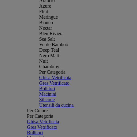
Arancio
Azure
Flint
Meringue
Bianco
Nectar
Bleu Riviera
Sea Salt
Verde Bamboo
Deep Teal
Nero Matt
Nuit
Chambray
Per Categoria
Ghisa Vetrificata
Gres Vetrificato
Bollitori
Macinini
Silicone
Utensili da cucina
Per Colore
Per Categoria
Ghisa Vetrificata
Gres Vetrificato
Bollitori