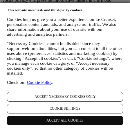
vostra privacy e la presente Informativa illustra in che modo
raccogliamo e trattiamo i vostri dati personali in conformità alla
This website uses first- and third-party cookies
normativa UE in materia di protezione dei dati (ivi incluso il
regolamento generale sulla protezione dei dati dell’UE 2016/679) e
Cookies help us give you a better experience on Le Creuset,
alla legge applicabile in materia di protezione dei dati nel vostro
personalise content and ads, and analyse our traffic. We also
Paese, territorio o luogo di residenza (le “Leggi in materia di
share information about your use of our site with our
protezione dei dati”).
advertising and analytics partners.
A) QUANDO RACCOGLIAMO DATI DA VOI E CHE TIPO DI DATI
RACCOGLIAMO?
“Necessary Cookies” cannot be disabled since they
Per “dati personali” si intende qualsiasi informazione relativa a voi e
support web functionalities, but you can consent to all the other
che ci consente di identificarvi direttamente o in combinazione con
uses above (preferences, statistics and marketing cookies) by
altre informazioni.
clicking “Accept all cookies”, or click “Cookie settings”, where
Minori: Non raccogliamo dati personali da minori. Dovete aver
you manage each cookie category, or “Accept necessary
compiuto almeno 18 anni per utilizzare il nostro sito web e i nostri
cookies only”, so that no other category of cookies will be
servizi.
installed.
Possiamo raccogliere dati personali da voi quando utilizzate il nostro
Check our
Cookie Policy
.
sito web (il “Sito”), registrate un account Le Creuset, acquistate un
prodotto Le Creuset sul Sito o nei nostri negozi Le Creuset
(Signature Boutiques e Outlet Stores), o vi iscrivete alle nostre
ACCEPT NECESSARY COOKIES ONLY
comunicazioni di marketing. A seconda della vostra richiesta o del
vostro consenso, i dati personali possono includere:
COOKIE SETTINGS
i. il vostro nome, cognome, indirizzo email, data di nascita e
altri dati di contatto (indirizzo, numero di telefono e indirizzo
ACCEPT ALL COOKIES
email), per registrare un account Le Creuset o effettuare un