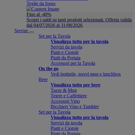
Teglie da forno
Fino al -40%
Scopri i saldi su tanti prodotti selezionati. Offerta valida
dal 04/07/2026 al 31/08/2026
Servire
Set per la Tavola
Visualizza tutto per la tavola
Servizi da tavola
Piatti e Ciotole
Piatti da Portata
Accessori per la Tavola
On the go
Vedi bottiglie, travel mug e lunchbox
Bere
Visualizza tutto per bere
Tazze & Mug
Teiere e Caffettiere
Accessori Vino
Bicchieri Vino e Tumbler
Set per la Tavola
Visualizza tutto per la tavola
Servizi da tavola
Piatti e Ciotole
Piatti da Portata