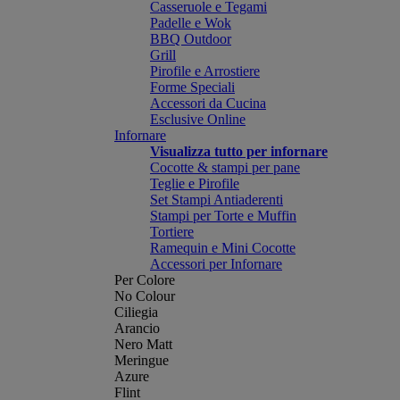
Casseruole e Tegami
Padelle e Wok
BBQ Outdoor
Grill
Pirofile e Arrostiere
Forme Speciali
Accessori da Cucina
Esclusive Online
Infornare
Visualizza tutto per infornare
Cocotte & stampi per pane
Teglie e Pirofile
Set Stampi Antiaderenti
Stampi per Torte e Muffin
Tortiere
Ramequin e Mini Cocotte
Accessori per Infornare
Per Colore
No Colour
Ciliegia
Arancio
Nero Matt
Meringue
Azure
Flint