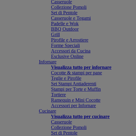
Casseruole
Collezione Pomoli
Set di Pentole
Casseruole e Tegami
Padelle e Wok
BBQ Outdoor
Grill
Pirofile e Arrostiere
Forme Speciali
Accessori da Cucina
Esclusive Online
Infornare
Visualizza tutto per infornare
Cocotte & stampi per pane
Teglie e Pirofile
Set Stampi Antiaderenti
Stampi per Torte e Muffin
Tortiere
Ramequin e Mini Cocotte
Accessori per Infornare
Cucinare
Visualizza tutto per cucinare
Casseruole
Collezione Pomoli
Set di Pentole