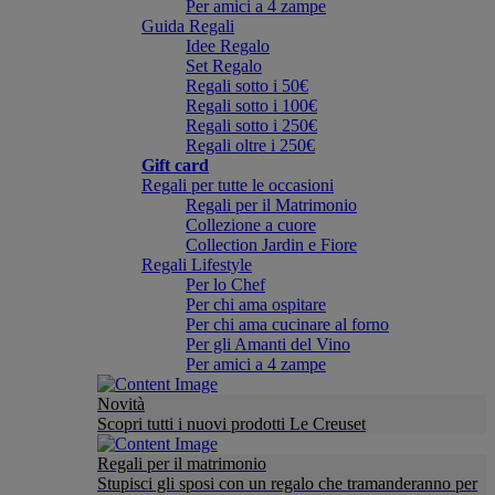
Per amici a 4 zampe
Guida Regali
Idee Regalo
Set Regalo
Regali sotto i 50€
Regali sotto i 100€
Regali sotto i 250€
Regali oltre i 250€
Gift card
Regali per tutte le occasioni
Regali per il Matrimonio
Collezione a cuore
Collection Jardin e Fiore
Regali Lifestyle
Per lo Chef
Per chi ama ospitare
Per chi ama cucinare al forno
Per gli Amanti del Vino
Per amici a 4 zampe
Novità
Scopri tutti i nuovi prodotti Le Creuset
Regali per il matrimonio
Stupisci gli sposi con un regalo che tramanderanno per