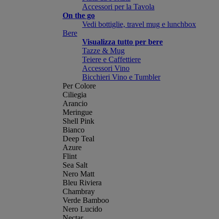
Accessori per la Tavola
On the go
Vedi bottiglie, travel mug e lunchbox
Bere
Visualizza tutto per bere
Tazze & Mug
Teiere e Caffettiere
Accessori Vino
Bicchieri Vino e Tumbler
Per Colore
Ciliegia
Arancio
Meringue
Shell Pink
Bianco
Deep Teal
Azure
Flint
Sea Salt
Nero Matt
Bleu Riviera
Chambray
Verde Bamboo
Nero Lucido
Nectar