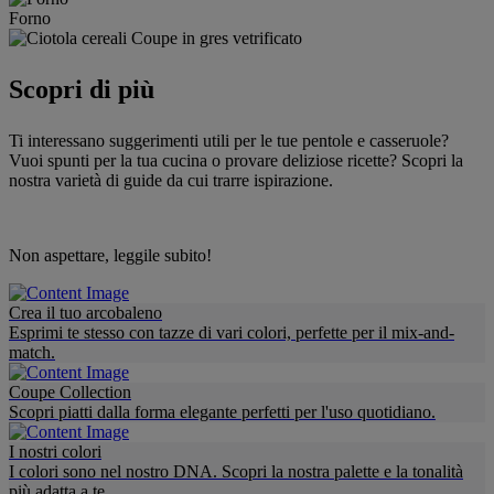
Forno
Scopri di più
Ti interessano suggerimenti utili per le tue pentole e casseruole?
Vuoi spunti per la tua cucina o provare deliziose ricette? Scopri la
nostra varietà di guide da cui trarre ispirazione.
Non aspettare, leggile subito!
Crea il tuo arcobaleno
Esprimi te stesso con tazze di vari colori, perfette per il mix-and-
match.
Coupe Collection
Scopri piatti dalla forma elegante perfetti per l'uso quotidiano.
I nostri colori
I colori sono nel nostro DNA. Scopri la nostra palette e la tonalità
più adatta a te.