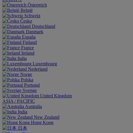
Österreich
België
Schweiz
Česko
Deutschland
Danmark
España
Finland
France
Ireland
Italia
Luxembourg
Nederland
Norge
Polska
Portugal
Sverige
United Kingdom
ASIA / PACIFIC
Australia
India
New Zealand
Hong Kong
日本