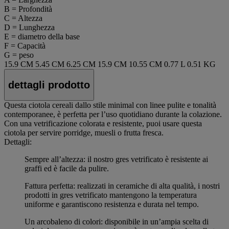
B = Profondità
C = Altezza
D = Lunghezza
E = diametro della base
F = Capacità
G = peso
15.9 CM
5.45 CM
6.25 CM
15.9 CM
10.55 CM
0.77 L
0.51 KG
dettagli prodotto
Questa ciotola cereali dallo stile minimal con linee pulite e tonalità
contemporanee, è perfetta per l’uso quotidiano durante la colazione.
Con una vetrificazione colorata e resistente, puoi usare questa
ciotola per servire porridge, muesli o frutta fresca.
Dettagli:
Sempre all’altezza: il nostro gres vetrificato è resistente ai
graffi ed è facile da pulire.
Fattura perfetta: realizzati in ceramiche di alta qualità, i nostri
prodotti in gres vetrificato mantengono la temperatura
uniforme e garantiscono resistenza e durata nel tempo.
Un arcobaleno di colori: disponibile in un’ampia scelta di