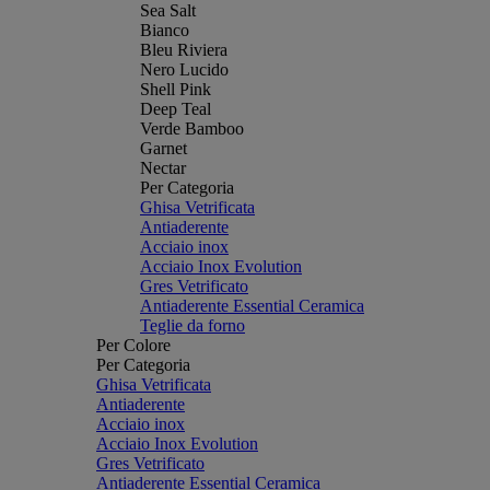
Sea Salt
Bianco
Bleu Riviera
Nero Lucido
Shell Pink
Deep Teal
Verde Bamboo
Garnet
Nectar
Per Categoria
Ghisa Vetrificata
Antiaderente
Acciaio inox
Acciaio Inox Evolution
Gres Vetrificato
Antiaderente Essential Ceramica
Teglie da forno
Per Colore
Per Categoria
Ghisa Vetrificata
Antiaderente
Acciaio inox
Acciaio Inox Evolution
Gres Vetrificato
Antiaderente Essential Ceramica