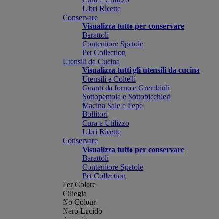
Libri Ricette
Conservare
Visualizza tutto per conservare
Barattoli
Contenitore Spatole
Pet Collection
Utensili da Cucina
Visualizza tutti gli utensili da cucina
Utensili e Coltelli
Guanti da forno e Grembiuli
Sottopentola e Sottobicchieri
Macina Sale e Pepe
Bollitori
Cura e Utilizzo
Libri Ricette
Conservare
Visualizza tutto per conservare
Barattoli
Contenitore Spatole
Pet Collection
Per Colore
Ciliegia
No Colour
Nero Lucido