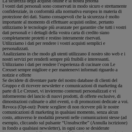
La sicurezza degli acquisti online è la nostra priorità
I vostri dati personali sono conservati in modo sicuro e strettamente
confidenziale, in conformità alla normativa europea in materia di
protezione dei dati. Siamo consapevoli che la sicurezza è molto
importante al momento di effettuare acquisti online, pertanto
utilizziamo le tecnologie più avanzate per garantire che tutti i vostri
dati personali e i dettagli della vostra carta di credito siano
completamente protetti e restino interamente riservati.
Utilizziamo i dati per rendere i vostri acquisti semplici e
personalizzati.
Analizziamo in che modo gli utenti utilizzano il nostro sito web e i
nostri servizi per renderli sempre più fruibili e interessanti.
Utilizziamo i dati per rendere l’esperienza di cucinare con Le
Creuset sempre migliore e per mantenervi informati riguardo a
notizie e offerte
Se decidete di diventare parte del nostro database di clienti del
Gruppo e di ricevere newsletter e comunicazioni di marketing da
parte di Le Creuset, vi invieremo contenuti personalizzati e vi
informeremo del lancio di nuovi prodotti, di offerte esclusive, di
dimostrazioni culinarie o altri eventi, o di promozioni dedicate a voi.
Revoca (Opt-out): Potete scegliere di non ricevere più le nostre
comunicazioni di marketing in qualsiasi momento, senza alcun
costo, attraverso le modalità presenti nelle comunicazioni stesse (ad
esempio, cliccando sul pulsante “Unsubscribe” (Annulla iscrizione)
in fondo a qualsiasi newsletter), in ogni caso se desiderate