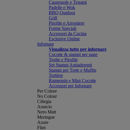
Casseruole e Tegami
Padelle e Wok
BBQ Outdoor
Grill
Pirofile e Arrostiere
Forme Speciali
Accessori da Cucina
Esclusive Online
Infornare
Visualizza tutto per infornare
Cocotte & stampi per pane
Teglie e Pirofile
Set Stampi Antiaderenti
Stampi per Torte e Muffin
Tortiere
Ramequin e Mini Cocotte
Accessori per Infornare
Per Colore
No Colour
Ciliegia
Arancio
Nero Matt
Meringue
Azure
Flint