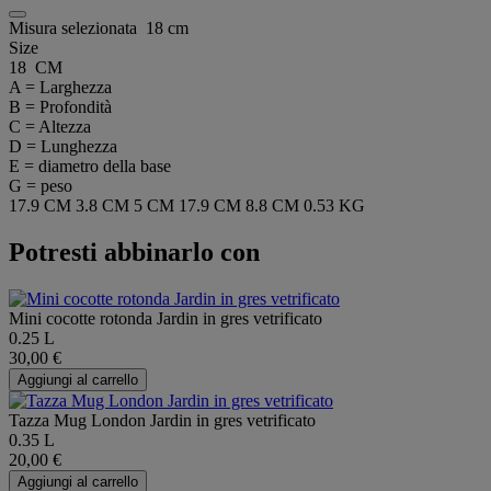
Misura selezionata
18 cm
Size
18 CM
A = Larghezza
B = Profondità
C = Altezza
D = Lunghezza
E = diametro della base
G = peso
17.9 CM
3.8 CM
5 CM
17.9 CM
8.8 CM
0.53 KG
Potresti abbinarlo con
Mini cocotte rotonda Jardin in gres vetrificato
0.25 L
30,00 €
Aggiungi al carrello
Tazza Mug London Jardin in gres vetrificato
0.35 L
20,00 €
Aggiungi al carrello