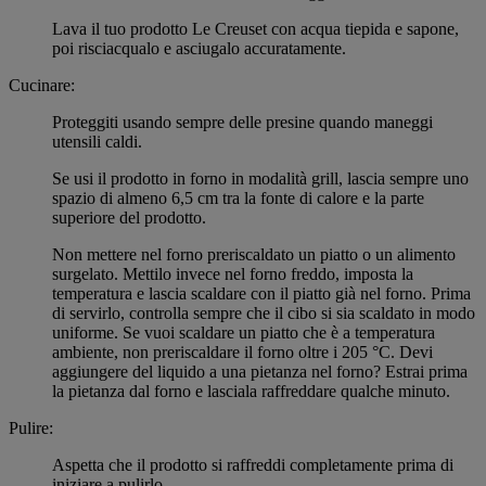
Lava il tuo prodotto Le Creuset con acqua tiepida e sapone,
poi risciacqualo e asciugalo accuratamente.
Cucinare:
Proteggiti usando sempre delle presine quando maneggi
utensili caldi.
Se usi il prodotto in forno in modalità grill, lascia sempre uno
spazio di almeno 6,5 cm tra la fonte di calore e la parte
superiore del prodotto.
Non mettere nel forno preriscaldato un piatto o un alimento
surgelato. Mettilo invece nel forno freddo, imposta la
temperatura e lascia scaldare con il piatto già nel forno. Prima
di servirlo, controlla sempre che il cibo si sia scaldato in modo
uniforme. Se vuoi scaldare un piatto che è a temperatura
ambiente, non preriscaldare il forno oltre i 205 °C. Devi
aggiungere del liquido a una pietanza nel forno? Estrai prima
la pietanza dal forno e lasciala raffreddare qualche minuto.
Pulire:
Aspetta che il prodotto si raffreddi completamente prima di
iniziare a pulirlo.