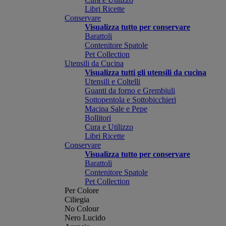
Libri Ricette
Conservare
Visualizza tutto per conservare
Barattoli
Contenitore Spatole
Pet Collection
Utensili da Cucina
Visualizza tutti gli utensili da cucina
Utensili e Coltelli
Guanti da forno e Grembiuli
Sottopentola e Sottobicchieri
Macina Sale e Pepe
Bollitori
Cura e Utilizzo
Libri Ricette
Conservare
Visualizza tutto per conservare
Barattoli
Contenitore Spatole
Pet Collection
Per Colore
Ciliegia
No Colour
Nero Lucido