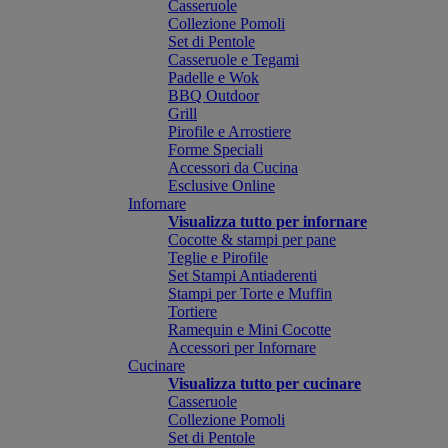
Casseruole
Collezione Pomoli
Set di Pentole
Casseruole e Tegami
Padelle e Wok
BBQ Outdoor
Grill
Pirofile e Arrostiere
Forme Speciali
Accessori da Cucina
Esclusive Online
Infornare
Visualizza tutto per infornare
Cocotte & stampi per pane
Teglie e Pirofile
Set Stampi Antiaderenti
Stampi per Torte e Muffin
Tortiere
Ramequin e Mini Cocotte
Accessori per Infornare
Cucinare
Visualizza tutto per cucinare
Casseruole
Collezione Pomoli
Set di Pentole