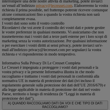
interrompere una delle nostre attività di marketing, potete inviarci
un’email all’indirizzo
privacy@lecreuset.com
. Elaboreremo la vostra
richiesta il prima possibile, nel frattempo potreste ricevere comunque
alcune comunicazioni fino a quando la vostra richiesta non sarà
completamente evasa.
I vostri dati sono sotto il vostro controllo
Ricordatevi che voi avete il controllo dei vostri dati e potete gestire
le vostre preferenze in qualsiasi momento. Vi assicuriamo che non
trasmetteremo mai i vostri dati a terze parti esterne per i loro scopi di
marketing senza la vostra autorizzazione. Per qualsiasi informazione
o per esercitare i vostri diritti ai sensi privacy, potete inviarci un'e-
mail all'indirizzo privacy@lecreuset.com per segnalarci la vostra
richiesta e vi risponderemo in modo tempestivo.
Informativa Sulla Privacy Di Le Creuset Completa
Le Creuset è impegnata a proteggere i vostri dati personali e la
vostra privacy e la presente Informativa illustra in che modo
raccogliamo e trattiamo i vostri dati personali in conformità alla
normativa UE in materia di protezione dei dati (ivi incluso il
regolamento generale sulla protezione dei dati dell’UE 2016/679) e
alla legge applicabile in materia di protezione dei dati nel vostro
Paese, territorio o luogo di residenza (le “Leggi in materia di
protezione dei dati”).
A) QUANDO RACCOGLIAMO DATI DA VOI E CHE TIPO DI DATI
RACCOGLIAMO?