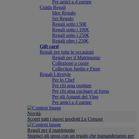
Per amici a 4 zampe
Guida Regali
Idee Regalo
Set Regalo
Regali sotto i 50€
Regali sotto i 100€
Regali sotto i 250€
Regali oltre i 250€
Gift card
Regali per tutte le occasioni
Regali per il Matrimonio
Collezione a cuore
Collection Jardin e Fiore
Regali Lifestyle
Per lo Chef
Per chi ama ospitare
Per chi ama cucinare al forno
Per gli Amanti del Vino
Per amici a 4 zampe
Novità
Scopri tutti i nuovi prodotti Le Creuset
Regali per il matrimonio
Stupisci gli sposi con un regalo che tramanderanno per