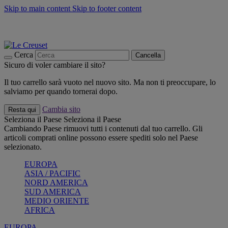
Skip to main content
Skip to footer content
📣 SALDI fino al -40%:
COMPRA
Grigliate, picnic, crea la tua estate con Le Creuset
COMPRA
Paga in 3 rate con Scalapay
Cerca
Cancella
Sicuro di voler cambiare il sito?
Il tuo carrello sarà vuoto nel nuovo sito. Ma non ti preoccupare, lo
salviamo per quando tornerai dopo.
Cambia sito
Resta qui
Seleziona il Paese
Seleziona il Paese
Cambiando Paese rimuovi tutti i contenuti dal tuo carrello. Gli
articoli comprati online possono essere spediti solo nel Paese
selezionato.
EUROPA
ASIA / PACIFIC
NORD AMERICA
SUD AMERICA
MEDIO ORIENTE
AFRICA
EUROPA