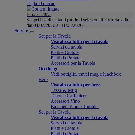
Teglie da forno
Fino al -40%
Scopri i saldi su tanti prodotti selezionati. Offerta valida
dal 04/07/2026 al 31/08/2026
Servire
Set per la Tavola
Visualizza tutto per la tavola
Servizi da tavola
Piatti e Ciotole
Piatti da Portata
Accessori per la Tavola
On the go
Vedi bottiglie, travel mug e lunchbox
Bere
Visualizza tutto per bere
Tazze & Mug
Teiere e Caffettiere
Accessori Vino
Bicchieri Vino e Tumbler
Set per la Tavola
Visualizza tutto per la tavola
Servizi da tavola
Piatti e Ciotole
Piatti da Portata