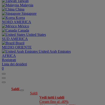
Taiwan
Malaysia
China
Singapore
Korea
NORD AMERICA
México
Canada
United States
SUD AMERICA
Brazil
MEDIO ORIENTE
United Arab Emirates
AFRICA
Registrati
Lista dei desideri
0
Saldi
Saldi
Vedi tutti i saldi
Cream fino al -40%