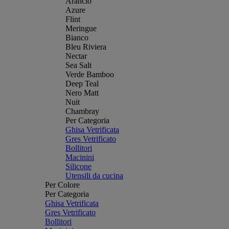
Arancio
Azure
Flint
Meringue
Bianco
Bleu Riviera
Nectar
Sea Salt
Verde Bamboo
Deep Teal
Nero Matt
Nuit
Chambray
Per Categoria
Ghisa Vetrificata
Gres Vetrificato
Bollitori
Macinini
Silicone
Utensili da cucina
Per Colore
Per Categoria
Ghisa Vetrificata
Gres Vetrificato
Bollitori