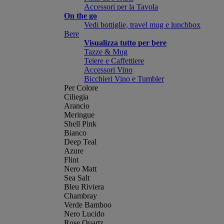
Accessori per la Tavola
On the go
Vedi bottiglie, travel mug e lunchbox
Bere
Visualizza tutto per bere
Tazze & Mug
Teiere e Caffettiere
Accessori Vino
Bicchieri Vino e Tumbler
Per Colore
Ciliegia
Arancio
Meringue
Shell Pink
Bianco
Deep Teal
Azure
Flint
Nero Matt
Sea Salt
Bleu Riviera
Chambray
Verde Bamboo
Nero Lucido
Rose Quartz