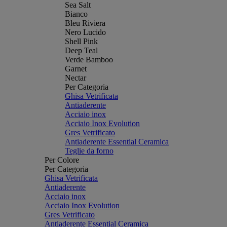
Sea Salt
Bianco
Bleu Riviera
Nero Lucido
Shell Pink
Deep Teal
Verde Bamboo
Garnet
Nectar
Per Categoria
Ghisa Vetrificata
Antiaderente
Acciaio inox
Acciaio Inox Evolution
Gres Vetrificato
Antiaderente Essential Ceramica
Teglie da forno
Per Colore
Per Categoria
Ghisa Vetrificata
Antiaderente
Acciaio inox
Acciaio Inox Evolution
Gres Vetrificato
Antiaderente Essential Ceramica