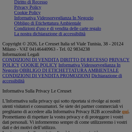
Diritto di Recesso
Privacy Policy
Cookie Policy
Informativa Videosorveglianza In Negozio
Obbligo di Etichettatura Ambientale
Condizioni d'uso e di vendita delle carte regalo
La nostra dichiarazione di accessibilità
Copyright © 2026, Le Creuset Italia srl ​​Viale Tunisia, 38 - 20124
Milano - VAT 04146440963 - Tel. 02 9834238
Informazioni Legali
CONDIZIONI DI VENDITA
DIRITTO DI RECESSO
PRIVACY
POLICY
COOKIE POLICY
Informativa Videosorveglianza In
Negozio
OBBLIGO DI ETICHETTATURA AMBIENTALE
CONDIZIONI DI VENDITA PROMOZIONI
Dichiarazione di
accessibilità
Informativa Sulla Privacy Le Creuset
L'Informativa sulla privacy qui sotto riportata si rivolge ai nostri
utenti visitatori e consumatori. Se siete dei partner commerciali vi
preghiamo di accedere alla Informativa Privacy B2B accessibile
qui
.
Promettiamo di rispettare la vostra privacy e di proteggere i vostri
dati personali. Vi informeremo sempre di come utilizzeremo i vostri
dati e dei motivi dell’utilizzo.