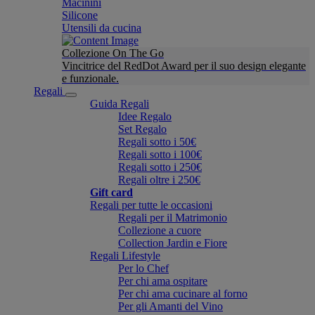
Macinini
Silicone
Utensili da cucina
Collezione On The Go
Vincitrice del RedDot Award per il suo design elegante
e funzionale.
Regali
Guida Regali
Idee Regalo
Set Regalo
Regali sotto i 50€
Regali sotto i 100€
Regali sotto i 250€
Regali oltre i 250€
Gift card
Regali per tutte le occasioni
Regali per il Matrimonio
Collezione a cuore
Collection Jardin e Fiore
Regali Lifestyle
Per lo Chef
Per chi ama ospitare
Per chi ama cucinare al forno
Per gli Amanti del Vino