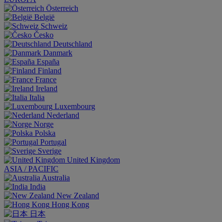
Österreich
België
Schweiz
Česko
Deutschland
Danmark
España
Finland
France
Ireland
Italia
Luxembourg
Nederland
Norge
Polska
Portugal
Sverige
United Kingdom
ASIA / PACIFIC
Australia
India
New Zealand
Hong Kong
日本