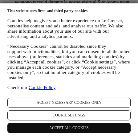
vengono raccolti durante le vostre visite al Sito (come utenti
registrati o ospiti) utilizzando log e/o tecnologie di
This website uses first- and third-party cookies
tracciamento come i “cookie” e tecnologie simili (compresi i
pixel di tracciamento nelle e-mail), al fine di migliorare i nostri
Cookies help us give you a better experience on Le Creuset,
servizi e annunci o per i nostri scopi di analisi statistica. Nella
personalise content and ads, and analyse our traffic. We also
maggior parte dei casi non saremo in grado di identificarvi
share information about your use of our site with our
tramite le suddette informazioni. Per informazioni sulla
advertising and analytics partners.
raccolta dei dati tramite cookie, si prega di leggere la nostra
Politica sui cookie
.
“Necessary Cookies” cannot be disabled since they
support web functionalities, but you can consent to all the other
iv. vostri feedback, richieste, reclami, domande o interazioni
uses above (preferences, statistics and marketing cookies) by
con noi (ad esempio i vostri messaggi, chat, post di social
clicking “Accept all cookies”, or click “Cookie settings”, where
media, email o telefonate).
you manage each cookie category, or “Accept necessary
cookies only”, so that no other category of cookies will be
I dati personali che raccogliamo da voi quando utilizzate il Sito o
installed.
che ci conferite in altro modo vengono protetti come indicato nel
presente documento e voi avete i diritti alla privacy di cui al
Check our
Cookie Policy
.
paragrafo h di seguito.
B) CHI RACCOGLIE I VOSTRI DATI?
Il titolare del trattamento dei dati dei servizi di e-commerce offerti
ACCEPT NECESSARY COOKIES ONLY
tramite il Sito è Le Creuset Italia di Le Creuset con sede legale
presso Milano, Viale Tunisia 38.
COOKIE SETTINGS
Se acconsenti a ricevere le nostre comunicazioni marketing entrerai
a far parte del database consumatori del Gruppo Le Creuset che è
ACCEPT ALL COOKIES
gestito, in qualità di contitolari del trattamento, da Le Creuset Italia
s.r.l. e Le Creuset Group AG con sede legale in Neuhofstrasse 4,