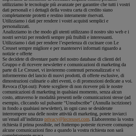
utilizziamo le tecnologie più avanzate per garantire che tutti i vostri
dati personali e i dettagli della vostra carta di credito siano
completamente protetti e restino interamente riservati.
Utilizziamo i dati per rendere i vostri acquisti semplici e
personalizzati.
Analizziamo in che modo gli utenti utilizzano il nostro sito web e i
nostri servizi per renderli sempre più fruibili e interessanti.
Utilizziamo i dati per rendere l’esperienza di cucinare con Le
Creuset sempre migliore e per mantenervi informati riguardo a
notizie e offerte
Se decidete di diventare parte del nostro database di clienti del
Gruppo e di ricevere newsletter e comunicazioni di marketing da
parte di Le Creuset, vi invieremo contenuti personalizzati e vi
informeremo del lancio di nuovi prodotti, di offerte esclusive, di
dimostrazioni culinarie o altri eventi, o di promozioni dedicate a voi.
Revoca (Opt-out): Potete scegliere di non ricevere più le nostre
comunicazioni di marketing in qualsiasi momento, senza alcun
costo, attraverso le modalità presenti nelle comunicazioni stesse (ad
esempio, cliccando sul pulsante “Unsubscribe” (Annulla iscrizione)
in fondo a qualsiasi newsletter), in ogni caso se desiderate
interrompere una delle nostre attività di marketing, potete inviarci
un’email all’indirizzo
privacy@lecreuset.com
. Elaboreremo la vostra
richiesta il prima possibile, nel frattempo potreste ricevere comunque
alcune comunicazioni fino a quando la vostra richiesta non sarà
completamente evasa.