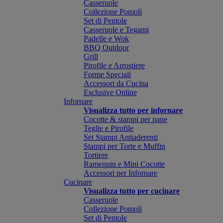
Casseruole
Collezione Pomoli
Set di Pentole
Casseruole e Tegami
Padelle e Wok
BBQ Outdoor
Grill
Pirofile e Arrostiere
Forme Speciali
Accessori da Cucina
Esclusive Online
Infornare
Visualizza tutto per infornare
Cocotte & stampi per pane
Teglie e Pirofile
Set Stampi Antiaderenti
Stampi per Torte e Muffin
Tortiere
Ramequin e Mini Cocotte
Accessori per Infornare
Cucinare
Visualizza tutto per cucinare
Casseruole
Collezione Pomoli
Set di Pentole