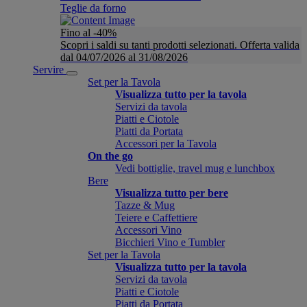
Teglie da forno
Fino al -40%
Scopri i saldi su tanti prodotti selezionati. Offerta valida
dal 04/07/2026 al 31/08/2026
Servire
Set per la Tavola
Visualizza tutto per la tavola
Servizi da tavola
Piatti e Ciotole
Piatti da Portata
Accessori per la Tavola
On the go
Vedi bottiglie, travel mug e lunchbox
Bere
Visualizza tutto per bere
Tazze & Mug
Teiere e Caffettiere
Accessori Vino
Bicchieri Vino e Tumbler
Set per la Tavola
Visualizza tutto per la tavola
Servizi da tavola
Piatti e Ciotole
Piatti da Portata