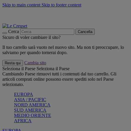
Skip to main content
Skip to footer content
📣 SALDI fino al -40%:
COMPRA
Grigliate, picnic, crea la tua estate con Le Creuset
COMPRA
Paga in 3 rate con Scalapay
Cerca
Cancella
Sicuro di voler cambiare il sito?
Il tuo carrello sarà vuoto nel nuovo sito. Ma non ti preoccupare, lo
salviamo per quando tornerai dopo.
Cambia sito
Resta qui
Seleziona il Paese
Seleziona il Paese
Cambiando Paese rimuovi tutti i contenuti dal tuo carrello. Gli
articoli comprati online possono essere spediti solo nel Paese
selezionato.
EUROPA
ASIA / PACIFIC
NORD AMERICA
SUD AMERICA
MEDIO ORIENTE
AFRICA
EUROPA