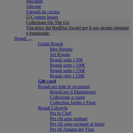
Macinini
Silicone
Utensili da cucina
Collezione On The Go
Vincitrice del RedDot Award per il suo design elegante
e funzionale.
Regali
Guida Regali
Idee Regalo
Set Regalo
Regali sotto i 50€
Regali sotto i 100€
Regali sotto i 250€
Regali oltre i 250€
Gift card
Regali per tutte le occasioni
Regali per il Matrimonio
Collezione a cuore
Collection Jardin e Fiore
Regali Lifestyle
Per lo Chef
Per chi ama ospitare
Per chi ama cucinare al forno
Per gli Amanti del Vino