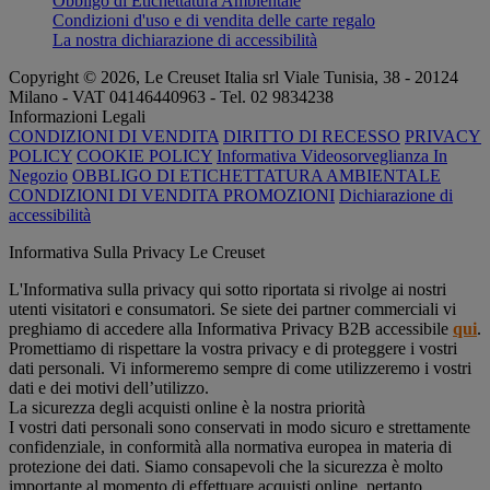
Obbligo di Etichettatura Ambientale
Condizioni d'uso e di vendita delle carte regalo
La nostra dichiarazione di accessibilità
Copyright © 2026, Le Creuset Italia srl ​​Viale Tunisia, 38 - 20124
Milano - VAT 04146440963 - Tel. 02 9834238
Informazioni Legali
CONDIZIONI DI VENDITA
DIRITTO DI RECESSO
PRIVACY
POLICY
COOKIE POLICY
Informativa Videosorveglianza In
Negozio
OBBLIGO DI ETICHETTATURA AMBIENTALE
CONDIZIONI DI VENDITA PROMOZIONI
Dichiarazione di
accessibilità
Informativa Sulla Privacy Le Creuset
L'Informativa sulla privacy qui sotto riportata si rivolge ai nostri
utenti visitatori e consumatori. Se siete dei partner commerciali vi
preghiamo di accedere alla Informativa Privacy B2B accessibile
qui
.
Promettiamo di rispettare la vostra privacy e di proteggere i vostri
dati personali. Vi informeremo sempre di come utilizzeremo i vostri
dati e dei motivi dell’utilizzo.
La sicurezza degli acquisti online è la nostra priorità
I vostri dati personali sono conservati in modo sicuro e strettamente
confidenziale, in conformità alla normativa europea in materia di
protezione dei dati. Siamo consapevoli che la sicurezza è molto
importante al momento di effettuare acquisti online, pertanto