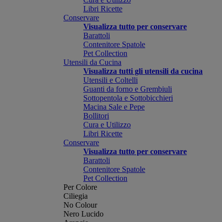
Libri Ricette
Conservare
Visualizza tutto per conservare
Barattoli
Contenitore Spatole
Pet Collection
Utensili da Cucina
Visualizza tutti gli utensili da cucina
Utensili e Coltelli
Guanti da forno e Grembiuli
Sottopentola e Sottobicchieri
Macina Sale e Pepe
Bollitori
Cura e Utilizzo
Libri Ricette
Conservare
Visualizza tutto per conservare
Barattoli
Contenitore Spatole
Pet Collection
Per Colore
Ciliegia
No Colour
Nero Lucido