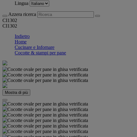
Lingua
Azzera ricerca
CI1302
CI1302
Indietro
Home
Cucinare e Infornare
Cocotte & stampi per pane
Mostra di più