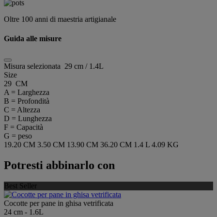
Oltre 100 anni di maestria artigianale
Guida alle misure
Misura selezionata
29 cm / 1.4L
Size
29 CM
A = Larghezza
B = Profondità
C = Altezza
D = Lunghezza
F = Capacità
G = peso
19.20 CM
3.50 CM
13.90 CM
36.20 CM
1.4 L
4.09 KG
Potresti abbinarlo con
Best Seller
Cocotte per pane in ghisa vetrificata
24 cm - 1.6L