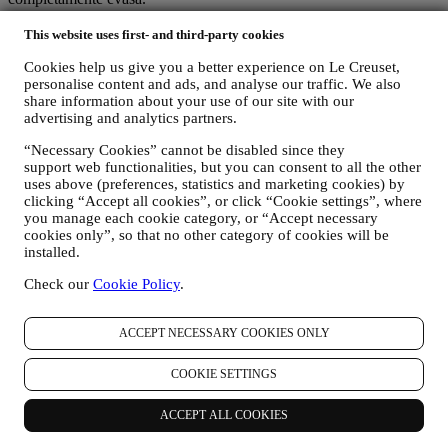
I vostri dati sono sotto il vostro controllo
Ricordatevi che voi avete il controllo dei vostri dati e potete gestire
This website uses first- and third-party cookies
le vostre preferenze in qualsiasi momento. Vi assicuriamo che non
Cookies help us give you a better experience on Le Creuset,
trasmetteremo mai i vostri dati a terze parti esterne per i loro scopi di
personalise content and ads, and analyse our traffic. We also
marketing senza la vostra autorizzazione. Per qualsiasi informazione
share information about your use of our site with our
o per esercitare i vostri diritti ai sensi privacy, potete inviarci un'e-
advertising and analytics partners.
mail all'indirizzo privacy@lecreuset.com per segnalarci la vostra
richiesta e vi risponderemo in modo tempestivo.
“Necessary Cookies” cannot be disabled since they
support web functionalities, but you can consent to all the other
Informativa Sulla Privacy Di Le Creuset Completa
uses above (preferences, statistics and marketing cookies) by
Le Creuset è impegnata a proteggere i vostri dati personali e la
clicking “Accept all cookies”, or click “Cookie settings”, where
vostra privacy e la presente Informativa illustra in che modo
you manage each cookie category, or “Accept necessary
raccogliamo e trattiamo i vostri dati personali in conformità alla
cookies only”, so that no other category of cookies will be
normativa UE in materia di protezione dei dati (ivi incluso il
installed.
regolamento generale sulla protezione dei dati dell’UE 2016/679) e
Check our
Cookie Policy
.
alla legge applicabile in materia di protezione dei dati nel vostro
Paese, territorio o luogo di residenza (le “Leggi in materia di
protezione dei dati”).
ACCEPT NECESSARY COOKIES ONLY
A) QUANDO RACCOGLIAMO DATI DA VOI E CHE TIPO DI DATI
RACCOGLIAMO?
COOKIE SETTINGS
Per “dati personali” si intende qualsiasi informazione relativa a voi e
che ci consente di identificarvi direttamente o in combinazione con
altre informazioni.
ACCEPT ALL COOKIES
Minori: Non raccogliamo dati personali da minori. Dovete aver