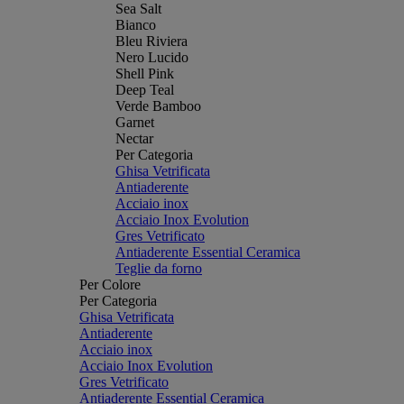
Sea Salt
Bianco
Bleu Riviera
Nero Lucido
Shell Pink
Deep Teal
Verde Bamboo
Garnet
Nectar
Per Categoria
Ghisa Vetrificata
Antiaderente
Acciaio inox
Acciaio Inox Evolution
Gres Vetrificato
Antiaderente Essential Ceramica
Teglie da forno
Per Colore
Per Categoria
Ghisa Vetrificata
Antiaderente
Acciaio inox
Acciaio Inox Evolution
Gres Vetrificato
Antiaderente Essential Ceramica