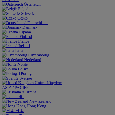
Österreich
België
Schweiz
Česko
Deutschland
Danmark
España
Finland
France
Ireland
Italia
Luxembourg
Nederland
Norge
Polska
Portugal
Sverige
United Kingdom
ASIA / PACIFIC
Australia
India
New Zealand
Hong Kong
日本