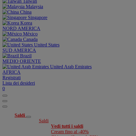
Taiwan
Malaysia
China
Singapore
Korea
NORD AMERICA
México
Canada
United States
SUD AMERICA
Brazil
MEDIO ORIENTE
United Arab Emirates
AFRICA
Registrati
Lista dei desideri
0
Saldi
Saldi
Vedi tutti i saldi
Cream fino al -40%