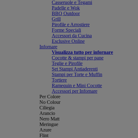
Casseruole e Tegami
Padelle e Wok
BBQ Outdoor
Grill
Pirofile e Arrostiere
Forme Speciali
Accessori da Cucina
Esclusive Online
Infornare
Visualizza tutto per infornare
Cocotte & stampi per pane
Teglie e Pirofile
Set Stampi Antiaderenti
Stampi per Torte e Muffin
Tortiere
Ramequin e Mini Cocotte
Accessori per Infornare
Per Colore
No Colour
Ciliegia
Arancio
Nero Matt
Meringue
Azure
Flint