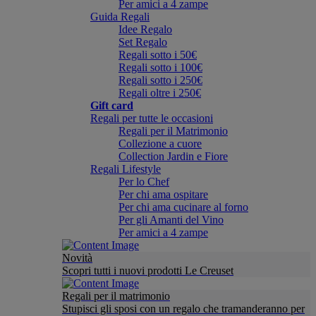
Per amici a 4 zampe
Guida Regali
Idee Regalo
Set Regalo
Regali sotto i 50€
Regali sotto i 100€
Regali sotto i 250€
Regali oltre i 250€
Gift card
Regali per tutte le occasioni
Regali per il Matrimonio
Collezione a cuore
Collection Jardin e Fiore
Regali Lifestyle
Per lo Chef
Per chi ama ospitare
Per chi ama cucinare al forno
Per gli Amanti del Vino
Per amici a 4 zampe
Novità
Scopri tutti i nuovi prodotti Le Creuset
Regali per il matrimonio
Stupisci gli sposi con un regalo che tramanderanno per