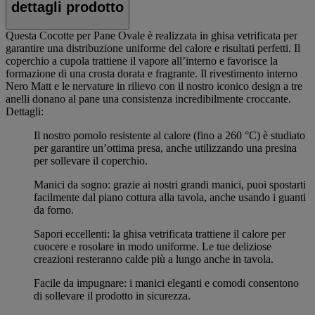
dettagli prodotto
Questa Cocotte per Pane Ovale è realizzata in ghisa vetrificata per
garantire una distribuzione uniforme del calore e risultati perfetti. Il
coperchio a cupola trattiene il vapore all’interno e favorisce la
formazione di una crosta dorata e fragrante. Il rivestimento interno
Nero Matt e le nervature in rilievo con il nostro iconico design a tre
anelli donano al pane una consistenza incredibilmente croccante.
Dettagli:
Il nostro pomolo resistente al calore (fino a 260 °C) è studiato
per garantire un’ottima presa, anche utilizzando una presina
per sollevare il coperchio.
Manici da sogno: grazie ai nostri grandi manici, puoi spostarti
facilmente dal piano cottura alla tavola, anche usando i guanti
da forno.
Sapori eccellenti: la ghisa vetrificata trattiene il calore per
cuocere e rosolare in modo uniforme. Le tue deliziose
creazioni resteranno calde più a lungo anche in tavola.
Facile da impugnare: i manici eleganti e comodi consentono
di sollevare il prodotto in sicurezza.