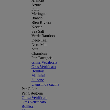
Arancio
Azure
Flint
Meringue
Bianco
Bleu Riviera
Nectar
Sea Salt
Verde Bamboo
Deep Teal
Nero Matt
Nuit
Chambray
Per Categoria
Ghisa Vetrificata
Gres Vetrificato
Bollitori
Macinini
Silicone
Utensili da cucina
Per Colore
Per Categoria
Ghisa Vetrificata
Gres Vetrificato
Bollitori