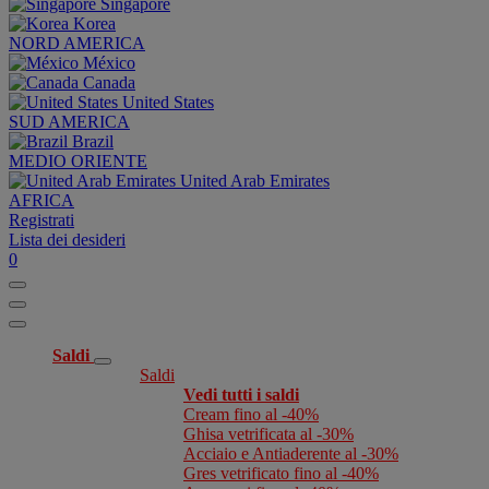
Singapore
Korea
NORD AMERICA
México
Canada
United States
SUD AMERICA
Brazil
MEDIO ORIENTE
United Arab Emirates
AFRICA
Registrati
Lista dei desideri
0
Saldi
Saldi
Vedi tutti i saldi
Cream fino al -40%
Ghisa vetrificata al -30%
Acciaio e Antiaderente al -30%
Gres vetrificato fino al -40%