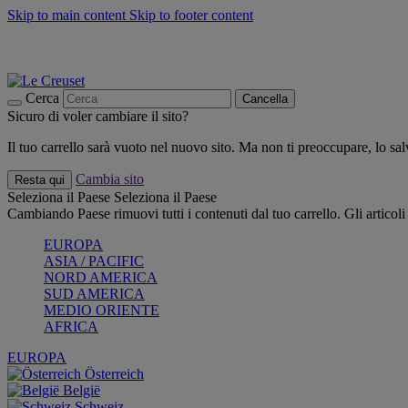
Skip to main content
Skip to footer content
📣 SALDI fino al -40%:
COMPRA
Grigliate, picnic, crea la tua estate con Le Creuset
COMPRA
Paga in 3 rate con Scalapay
Cerca
Cancella
Sicuro di voler cambiare il sito?
Il tuo carrello sarà vuoto nel nuovo sito. Ma non ti preoccupare, lo s
Cambia sito
Resta qui
Seleziona il Paese
Seleziona il Paese
Cambiando Paese rimuovi tutti i contenuti dal tuo carrello. Gli articol
EUROPA
ASIA / PACIFIC
NORD AMERICA
SUD AMERICA
MEDIO ORIENTE
AFRICA
EUROPA
Österreich
België
Schweiz