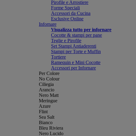
Pirofile e Arrostiere
Forme Speciali
Accessori da Cucina
Esclusive Online
Infornare
Visualizza tutto per infornare
Cocotte & stampi per pane
Teglie e Pirofile
Set Stampi Antiaderenti
Stampi per Torte e Muffin
Tortiere
Ramequin e Mini Cocotte
Accessori per Infornare
Per Colore
No Colour
Ciliegia
Arancio
Nero Matt
Meringue
Azure
Flint
Sea Salt
Bianco
Bleu Riviera
Nero Lucido