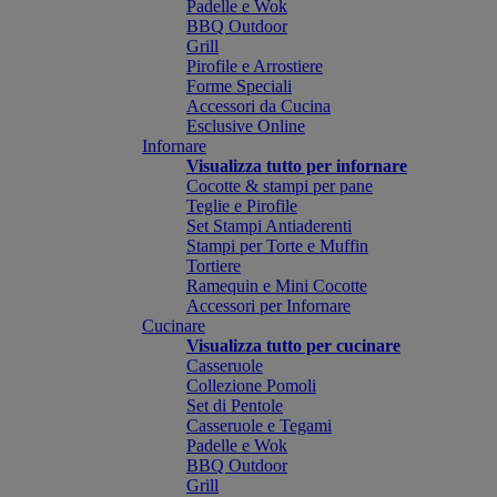
Padelle e Wok
BBQ Outdoor
Grill
Pirofile e Arrostiere
Forme Speciali
Accessori da Cucina
Esclusive Online
Infornare
Visualizza tutto per infornare
Cocotte & stampi per pane
Teglie e Pirofile
Set Stampi Antiaderenti
Stampi per Torte e Muffin
Tortiere
Ramequin e Mini Cocotte
Accessori per Infornare
Cucinare
Visualizza tutto per cucinare
Casseruole
Collezione Pomoli
Set di Pentole
Casseruole e Tegami
Padelle e Wok
BBQ Outdoor
Grill