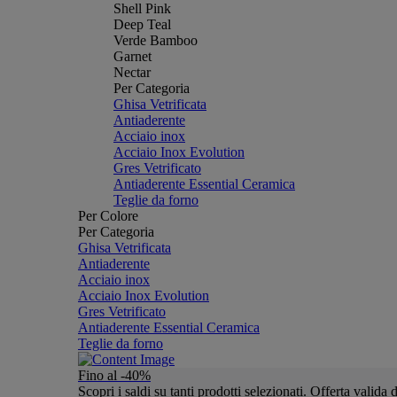
Shell Pink
Deep Teal
Verde Bamboo
Garnet
Nectar
Per Categoria
Ghisa Vetrificata
Antiaderente
Acciaio inox
Acciaio Inox Evolution
Gres Vetrificato
Antiaderente Essential Ceramica
Teglie da forno
Per Colore
Per Categoria
Ghisa Vetrificata
Antiaderente
Acciaio inox
Acciaio Inox Evolution
Gres Vetrificato
Antiaderente Essential Ceramica
Teglie da forno
Fino al -40%
Scopri i saldi su tanti prodotti selezionati. Offerta valid