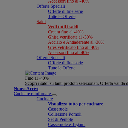
Accessori fino al -40%
Offerte Speciali
Offerte di fine serie
Tutte le Offerte
Saldi
Vedi tutti i saldi
Cream fino al -40%
Ghisa vetrificata al -30%
Acciaio e Antiaderente al -30%
Gres vetrificato fino al -40%
Accessori fino al -40%
Offerte Speciali
Offerte di fine serie
Tutte le Offerte
Fino al -40%
Scopri i saldi su tanti prodotti selezionati. Offerta valid
Nuovi Arrivi
Cucinare e Infornare
Cucinare
Visualizza tutto per cucinare
Casseruole
Collezione Pomoli
Set di Pentole
Casseruole e Tegami