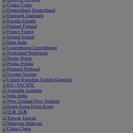
Česko
Deutschland
Danmark
España
Finland
France
Ireland
Italia
Luxembourg
Nederland
Norge
Polska
Portugal
Sverige
United Kingdom
ASIA / PACIFIC
Australia
India
New Zealand
Hong Kong
日本
Taiwan
Malaysia
China