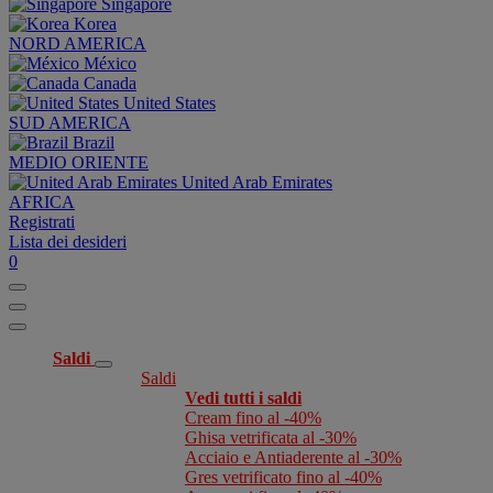
Singapore
Korea
NORD AMERICA
México
Canada
United States
SUD AMERICA
Brazil
MEDIO ORIENTE
United Arab Emirates
AFRICA
Registrati
Lista dei desideri
0
Saldi
Saldi
Vedi tutti i saldi
Cream fino al -40%
Ghisa vetrificata al -30%
Acciaio e Antiaderente al -30%
Gres vetrificato fino al -40%