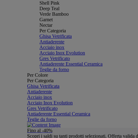
Shell Pink
Deep Teal
Verde Bamboo
Garnet
Nectar
Per Categoria
Ghisa Vetrificata
Antiaderente
Acciaio inox
Acciaio Inox Evolution
Gres Vetrificato
Antiaderente Essential Ceramica
Teglie da forno
Per Colore
Per Categoria
Ghisa Vetrificata
Antiaderente
Acciaio inox
Acciaio Inox Evolution
Gres Vetrificato
Antiaderente Essential Ceramica
Teglie da forno
Fino al -40%
Scopri i saldi su tanti prodotti selezionati. Offerta valid