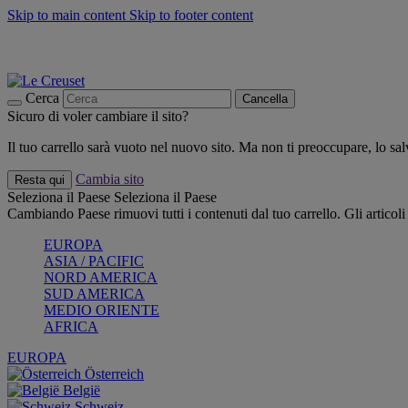
Skip to main content
Skip to footer content
📣 SALDI fino al -40%:
COMPRA
Grigliate, picnic, crea la tua estate con Le Creuset
COMPRA
Paga in 3 rate con Scalapay
Cerca
Cancella
Sicuro di voler cambiare il sito?
Il tuo carrello sarà vuoto nel nuovo sito. Ma non ti preoccupare, lo s
Cambia sito
Resta qui
Seleziona il Paese
Seleziona il Paese
Cambiando Paese rimuovi tutti i contenuti dal tuo carrello. Gli articol
EUROPA
ASIA / PACIFIC
NORD AMERICA
SUD AMERICA
MEDIO ORIENTE
AFRICA
EUROPA
Österreich
België
Schweiz