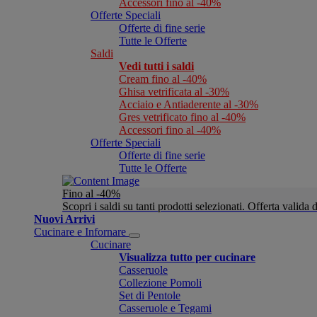
Accessori fino al -40%
Offerte Speciali
Offerte di fine serie
Tutte le Offerte
Saldi
Vedi tutti i saldi
Cream fino al -40%
Ghisa vetrificata al -30%
Acciaio e Antiaderente al -30%
Gres vetrificato fino al -40%
Accessori fino al -40%
Offerte Speciali
Offerte di fine serie
Tutte le Offerte
Fino al -40%
Scopri i saldi su tanti prodotti selezionati. Offerta valid
Nuovi Arrivi
Cucinare e Infornare
Cucinare
Visualizza tutto per cucinare
Casseruole
Collezione Pomoli
Set di Pentole
Casseruole e Tegami