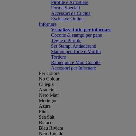
Pirofile e Arrostiere
Forme Speciali
Accessori da Cucina
Esclusive Online
Infornare
Visualizza tutto per infornare
Cocotte & stampi per pane
Teglie e Pirofile
Set Stampi Antiaderenti
Stampi per Torte e Muffin
Tortiere
Ramequin e Mini Cocotte
Accessori per Infornare
Per Colore
No Colour
Ciliegia
Arancio
Nero Matt
Meringue
Azure
Flint
Sea Salt
Bianco
Bleu Riviera
Nero Lucido