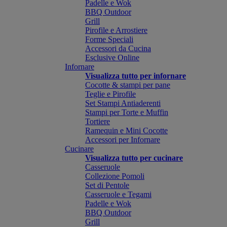
Padelle e Wok
BBQ Outdoor
Grill
Pirofile e Arrostiere
Forme Speciali
Accessori da Cucina
Esclusive Online
Infornare
Visualizza tutto per infornare
Cocotte & stampi per pane
Teglie e Pirofile
Set Stampi Antiaderenti
Stampi per Torte e Muffin
Tortiere
Ramequin e Mini Cocotte
Accessori per Infornare
Cucinare
Visualizza tutto per cucinare
Casseruole
Collezione Pomoli
Set di Pentole
Casseruole e Tegami
Padelle e Wok
BBQ Outdoor
Grill