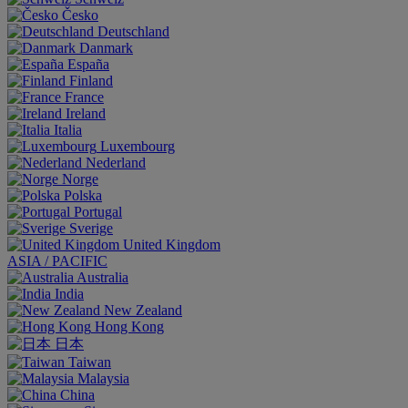
Česko
Deutschland
Danmark
España
Finland
France
Ireland
Italia
Luxembourg
Nederland
Norge
Polska
Portugal
Sverige
United Kingdom
ASIA / PACIFIC
Australia
India
New Zealand
Hong Kong
日本
Taiwan
Malaysia
China