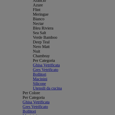
Arancio
Azure
Flint
Meringue
Bianco
Nectar
Bleu Riviera
Sea Salt
Verde Bamboo
Deep Teal
Nero Matt
Nuit
Chambray
Per Categoria
Ghisa Vetrificata
Gres Vetrificato
Bollitori
Macinini
Silicone
Utensili da cucina
Per Colore
Per Categoria
Ghisa Vetrificata
Gres Vetrificato
Bollitori