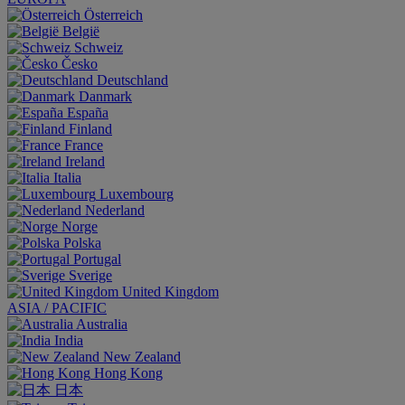
Österreich
België
Schweiz
Česko
Deutschland
Danmark
España
Finland
France
Ireland
Italia
Luxembourg
Nederland
Norge
Polska
Portugal
Sverige
United Kingdom
ASIA / PACIFIC
Australia
India
New Zealand
Hong Kong
日本