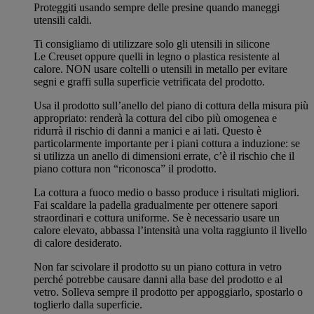
Proteggiti usando sempre delle presine quando maneggi
utensili caldi.
Ti consigliamo di utilizzare solo gli utensili in silicone
Le Creuset oppure quelli in legno o plastica resistente al
calore. NON usare coltelli o utensili in metallo per evitare
segni e graffi sulla superficie vetrificata del prodotto.
Usa il prodotto sull’anello del piano di cottura della misura più
appropriato: renderà la cottura del cibo più omogenea e
ridurrà il rischio di danni a manici e ai lati. Questo è
particolarmente importante per i piani cottura a induzione: se
si utilizza un anello di dimensioni errate, c’è il rischio che il
piano cottura non “riconosca” il prodotto.
La cottura a fuoco medio o basso produce i risultati migliori.
Fai scaldare la padella gradualmente per ottenere sapori
straordinari e cottura uniforme. Se è necessario usare un
calore elevato, abbassa l’intensità una volta raggiunto il livello
di calore desiderato.
Non far scivolare il prodotto su un piano cottura in vetro
perché potrebbe causare danni alla base del prodotto e al
vetro. Solleva sempre il prodotto per appoggiarlo, spostarlo o
toglierlo dalla superficie.