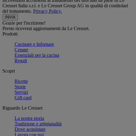
Iscrivendoti acconsenti al trattamento dei tuoi dati da parte di Le
Creuset Italia s.r.l. e Le Creuset Group AG in qualità di contitolari
del trattamento.
Privacy Policy.
Grazie per l'iscrizione!
Presto riceverai aggiornamenti da Le Creuset.
Prodotti
Cucinare e Infornare
Cenare
Essenziali per la cucina
Regali
Scopri
Ricette
Storie
Servizi
Gift card
Riguardo Le Creuset
La nostra storia
Tradizione e artigianalità
Dove acquistare
Lavora con noi