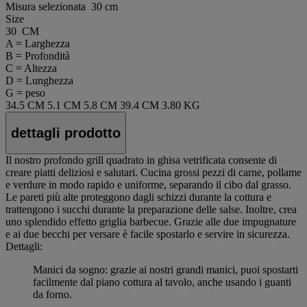
Misura selezionata
30 cm
Size
30 CM
A = Larghezza
B = Profondità
C = Altezza
D = Lunghezza
G = peso
34.5 CM
5.1 CM
5.8 CM
39.4 CM
3.80 KG
dettagli prodotto
Il nostro profondo grill quadrato in ghisa vetrificata consente di
creare piatti deliziosi e salutari. Cucina grossi pezzi di carne, pollame
e verdure in modo rapido e uniforme, separando il cibo dal grasso.
Le pareti più alte proteggono dagli schizzi durante la cottura e
trattengono i succhi durante la preparazione delle salse. Inoltre, crea
uno splendido effetto griglia barbecue. Grazie alle due impugnature
e ai due becchi per versare è facile spostarlo e servire in sicurezza.
Dettagli:
Manici da sogno: grazie ai nostri grandi manici, puoi spostarti
facilmente dal piano cottura al tavolo, anche usando i guanti
da forno.