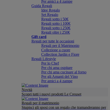
Per amici a 4 zampe
Guida Regali
Idee Regalo
Set Regalo
Regali sotto i 50€
Regali sotto i 100€
Regali sotto i 250€
Regali oltre i 250€
Gift card
Regali per tutte le occasioni
Regali per il Matrimonio
Collezione a cuore
Collection Jardin e Fiore
Regali Lifestyle
Per lo Chef
Per chi ama ospitare
Per chi ama cucinare al forno
Per gli Amanti del Vino
Per amici a 4 zampe
Novità
Scopri tutti i nuovi prodotti Le Creuset
Regali per il matrimonio
Stupisci gli sposi con un regalo che tramanderanno per