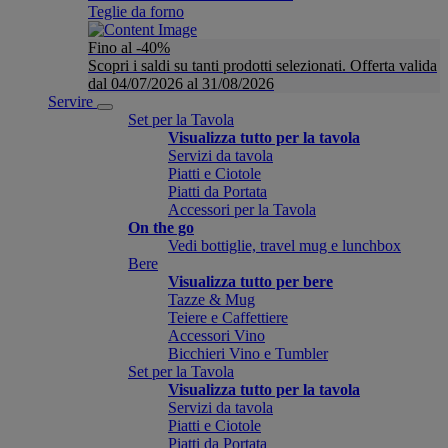
Teglie da forno
Fino al -40%
Scopri i saldi su tanti prodotti selezionati. Offerta valida
dal 04/07/2026 al 31/08/2026
Servire
Set per la Tavola
Visualizza tutto per la tavola
Servizi da tavola
Piatti e Ciotole
Piatti da Portata
Accessori per la Tavola
On the go
Vedi bottiglie, travel mug e lunchbox
Bere
Visualizza tutto per bere
Tazze & Mug
Teiere e Caffettiere
Accessori Vino
Bicchieri Vino e Tumbler
Set per la Tavola
Visualizza tutto per la tavola
Servizi da tavola
Piatti e Ciotole
Piatti da Portata