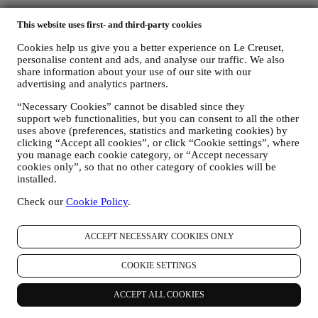
i. il vostro nome, cognome, indirizzo email, data di nascita e
This website uses first- and third-party cookies
altri dati di contatto (indirizzo, numero di telefono e indirizzo
email), per registrare un account Le Creuset o effettuare un
Cookies help us give you a better experience on Le Creuset,
acquisto come utente ospite o per iscrivervi alle nostre
personalise content and ads, and analyse our traffic. We also
comunicazioni di marketing sul sito o in negozio;
share information about your use of our site with our
ii. dati relativi ai vostri acquisti, ad esempio, data e ora
advertising and analytics partners.
dell’acquisto, data di consegna, dati sul prodotto e sul
pagamento, dati per la gestione degli ordini;
“Necessary Cookies” cannot be disabled since they
iii. dati riguardo alla vostra cronologia di navigazione online
support web functionalities, but you can consent to all the other
uses above (preferences, statistics and marketing cookies) by
(ad es., identificativi online, quali il vostro indirizzo IP, la
clicking “Accept all cookies”, or click “Cookie settings”, where
versione del browser, il sistema operativo, la durata della
you manage each cookie category, or “Accept necessary
visita, precedenti visite, l’area geografica di provenienza) che
cookies only”, so that no other category of cookies will be
vengono raccolti durante le vostre visite al Sito (come utenti
installed.
registrati o ospiti) utilizzando log e/o tecnologie di
tracciamento come i “cookie” e tecnologie simili (compresi i
Check our
Cookie Policy
.
pixel di tracciamento nelle e-mail), al fine di migliorare i nostri
servizi e annunci o per i nostri scopi di analisi statistica. Nella
maggior parte dei casi non saremo in grado di identificarvi
ACCEPT NECESSARY COOKIES ONLY
tramite le suddette informazioni. Per informazioni sulla
raccolta dei dati tramite cookie, si prega di leggere la nostra
COOKIE SETTINGS
Politica sui cookie
.
iv. vostri feedback, richieste, reclami, domande o interazioni
ACCEPT ALL COOKIES
con noi (ad esempio i vostri messaggi, chat, post di social
media, email o telefonate).