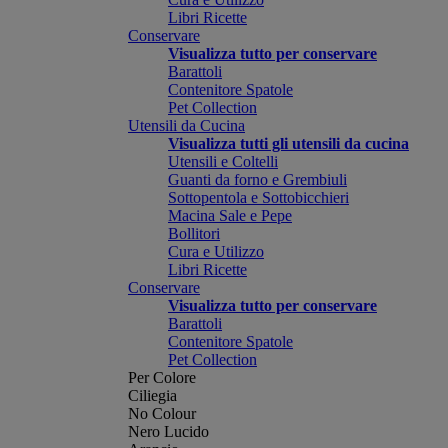
Libri Ricette
Conservare
Visualizza tutto per conservare
Barattoli
Contenitore Spatole
Pet Collection
Utensili da Cucina
Visualizza tutti gli utensili da cucina
Utensili e Coltelli
Guanti da forno e Grembiuli
Sottopentola e Sottobicchieri
Macina Sale e Pepe
Bollitori
Cura e Utilizzo
Libri Ricette
Conservare
Visualizza tutto per conservare
Barattoli
Contenitore Spatole
Pet Collection
Per Colore
Ciliegia
No Colour
Nero Lucido