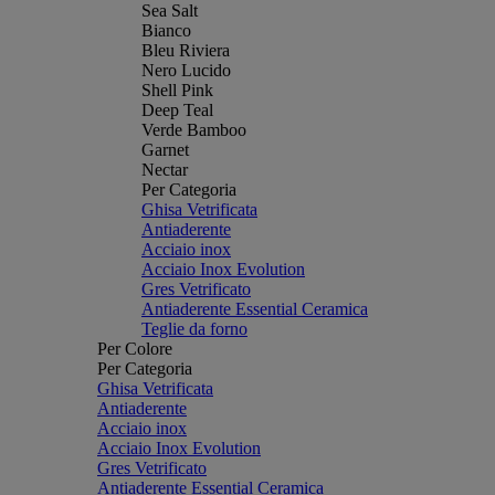
Sea Salt
Bianco
Bleu Riviera
Nero Lucido
Shell Pink
Deep Teal
Verde Bamboo
Garnet
Nectar
Per Categoria
Ghisa Vetrificata
Antiaderente
Acciaio inox
Acciaio Inox Evolution
Gres Vetrificato
Antiaderente Essential Ceramica
Teglie da forno
Per Colore
Per Categoria
Ghisa Vetrificata
Antiaderente
Acciaio inox
Acciaio Inox Evolution
Gres Vetrificato
Antiaderente Essential Ceramica