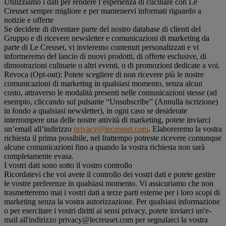
Utilizziamo i dati per rendere l’esperienza di cucinare con Le
Creuset sempre migliore e per mantenervi informati riguardo a
notizie e offerte
Se decidete di diventare parte del nostro database di clienti del
Gruppo e di ricevere newsletter e comunicazioni di marketing da
parte di Le Creuset, vi invieremo contenuti personalizzati e vi
informeremo del lancio di nuovi prodotti, di offerte esclusive, di
dimostrazioni culinarie o altri eventi, o di promozioni dedicate a voi.
Revoca (Opt-out): Potete scegliere di non ricevere più le nostre
comunicazioni di marketing in qualsiasi momento, senza alcun
costo, attraverso le modalità presenti nelle comunicazioni stesse (ad
esempio, cliccando sul pulsante “Unsubscribe” (Annulla iscrizione)
in fondo a qualsiasi newsletter), in ogni caso se desiderate
interrompere una delle nostre attività di marketing, potete inviarci
un’email all’indirizzo
privacy@lecreuset.com
. Elaboreremo la vostra
richiesta il prima possibile, nel frattempo potreste ricevere comunque
alcune comunicazioni fino a quando la vostra richiesta non sarà
completamente evasa.
I vostri dati sono sotto il vostro controllo
Ricordatevi che voi avete il controllo dei vostri dati e potete gestire
le vostre preferenze in qualsiasi momento. Vi assicuriamo che non
trasmetteremo mai i vostri dati a terze parti esterne per i loro scopi di
marketing senza la vostra autorizzazione. Per qualsiasi informazione
o per esercitare i vostri diritti ai sensi privacy, potete inviarci un'e-
mail all'indirizzo privacy@lecreuset.com per segnalarci la vostra