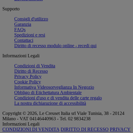
Supporto
Consigli d'utilizzo
Garanzia
FAQs
Spedizioni e resi
Contattaci
Diritto di recesso modulo online - recedi qui
Informazioni Legali
Condizioni di Vendita
Diritto di Recesso
Privacy Policy
Cookie Policy
Informativa Videosorveglianza In Negozio
Obbligo di Etichettatura Ambientale
Condizioni d'uso e di vendita delle carte regalo
La nostra dichiarazione di accessibilità
Copyright © 2026, Le Creuset Italia srl ​​Viale Tunisia, 38 - 20124
Milano - VAT 04146440963 - Tel. 02 9834238
Informazioni Legali
CONDIZIONI DI VENDITA
DIRITTO DI RECESSO
PRIVACY