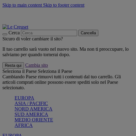
Skip to main content
Skip to footer content
📣 SALDI fino al -40%:
COMPRA
Grigliate, picnic, crea la tua estate con Le Creuset
COMPRA
Paga in 3 rate con Scalapay
Cerca
Cancella
Sicuro di voler cambiare il sito?
Il tuo carrello sarà vuoto nel nuovo sito. Ma non ti preoccupare, lo
salviamo per quando tornerai dopo.
Cambia sito
Resta qui
Seleziona il Paese
Seleziona il Paese
Cambiando Paese rimuovi tutti i contenuti dal tuo carrello. Gli
articoli comprati online possono essere spediti solo nel Paese
selezionato.
EUROPA
ASIA / PACIFIC
NORD AMERICA
SUD AMERICA
MEDIO ORIENTE
AFRICA
EUROPA