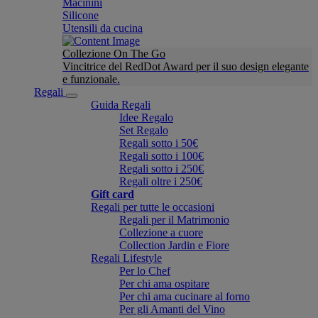
Macinini
Silicone
Utensili da cucina
Collezione On The Go
Vincitrice del RedDot Award per il suo design elegante
e funzionale.
Regali
Guida Regali
Idee Regalo
Set Regalo
Regali sotto i 50€
Regali sotto i 100€
Regali sotto i 250€
Regali oltre i 250€
Gift card
Regali per tutte le occasioni
Regali per il Matrimonio
Collezione a cuore
Collection Jardin e Fiore
Regali Lifestyle
Per lo Chef
Per chi ama ospitare
Per chi ama cucinare al forno
Per gli Amanti del Vino