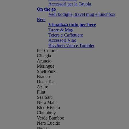
Accessori per la Tavola
On the go
Vedi bottiglie, travel mug e lunchbox
Bere
Visualizza tutto per bere
Tazze & Mug
Teiere e Caffettiere
Accessori Vino
Bicchieri Vino e Tumbler
Per Colore
Ciliegia
Arancio
Meringue
Shell Pink
Bianco
Deep Teal
Azure
Flint
Sea Salt
Nero Matt
Bleu Riviera
Chambray
Verde Bamboo
Nero Lucido
Nectar