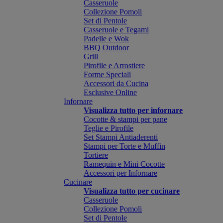
Casseruole
Collezione Pomoli
Set di Pentole
Casseruole e Tegami
Padelle e Wok
BBQ Outdoor
Grill
Pirofile e Arrostiere
Forme Speciali
Accessori da Cucina
Esclusive Online
Infornare
Visualizza tutto per infornare
Cocotte & stampi per pane
Teglie e Pirofile
Set Stampi Antiaderenti
Stampi per Torte e Muffin
Tortiere
Ramequin e Mini Cocotte
Accessori per Infornare
Cucinare
Visualizza tutto per cucinare
Casseruole
Collezione Pomoli
Set di Pentole