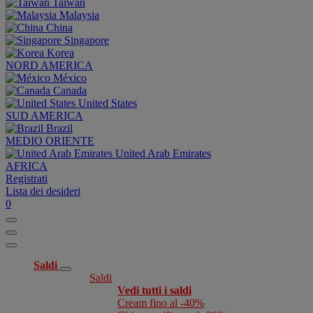
Taiwan
Malaysia
China
Singapore
Korea
NORD AMERICA
México
Canada
United States
SUD AMERICA
Brazil
MEDIO ORIENTE
United Arab Emirates
AFRICA
Registrati
Lista dei desideri
0
Saldi
Saldi
Vedi tutti i saldi
Cream fino al -40%