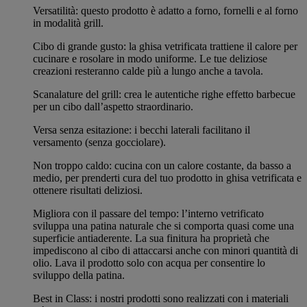
Versatilità: questo prodotto è adatto a forno, fornelli e al forno
in modalità grill.
Cibo di grande gusto: la ghisa vetrificata trattiene il calore per
cucinare e rosolare in modo uniforme. Le tue deliziose
creazioni resteranno calde più a lungo anche a tavola.
Scanalature del grill: crea le autentiche righe effetto barbecue
per un cibo dall’aspetto straordinario.
Versa senza esitazione: i becchi laterali facilitano il
versamento (senza gocciolare).
Non troppo caldo: cucina con un calore costante, da basso a
medio, per prenderti cura del tuo prodotto in ghisa vetrificata e
ottenere risultati deliziosi.
Migliora con il passare del tempo: l’interno vetrificato
sviluppa una patina naturale che si comporta quasi come una
superficie antiaderente. La sua finitura ha proprietà che
impediscono al cibo di attaccarsi anche con minori quantità di
olio. Lava il prodotto solo con acqua per consentire lo
sviluppo della patina.
Best in Class: i nostri prodotti sono realizzati con i materiali