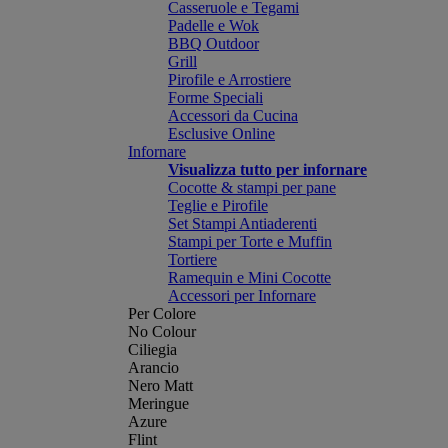
Casseruole e Tegami
Padelle e Wok
BBQ Outdoor
Grill
Pirofile e Arrostiere
Forme Speciali
Accessori da Cucina
Esclusive Online
Infornare
Visualizza tutto per infornare
Cocotte & stampi per pane
Teglie e Pirofile
Set Stampi Antiaderenti
Stampi per Torte e Muffin
Tortiere
Ramequin e Mini Cocotte
Accessori per Infornare
Per Colore
No Colour
Ciliegia
Arancio
Nero Matt
Meringue
Azure
Flint