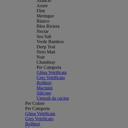
Arancio
Azure
Flint
Meringue
Bianco
Bleu Riviera
Nectar
Sea Salt
Verde Bamboo
Deep Teal
Nero Matt
Nuit
Chambray
Per Categoria
Ghisa Vetrificata
Gres Vetrificato
Bollitori
Macinini
Silicone
Utensili da cucina
Per Colore
Per Categoria
Ghisa Vetrificata
Gres Vetrificato
Bollitori