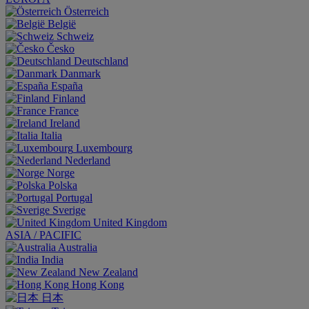
Österreich
België
Schweiz
Česko
Deutschland
Danmark
España
Finland
France
Ireland
Italia
Luxembourg
Nederland
Norge
Polska
Portugal
Sverige
United Kingdom
ASIA / PACIFIC
Australia
India
New Zealand
Hong Kong
日本