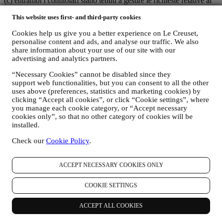
(c) entrambi i contitolari siano tenuti a gestire le richieste relative ai
diritti degli interessati in materia di protezione dei dati.
This website uses first- and third-party cookies
C) PERCHÉ RACCOGLIAMO I VOSTRI DATI?
Possiamo trattare i vostri dati per le seguenti finalità:
Cookies help us give you a better experience on Le Creuset,
personalise content and ads, and analyse our traffic. We also
share information about your use of our site with our
i. PER ADEMPIERE A NOSTRI OBBLIGHI LEGALI
advertising and analytics partners.
Potremmo essere tenuti a trattare alcuni dati che vi riguardano
per adempiere a nostri obblighi legali e ad altri obblighi
“Necessary Cookies” cannot be disabled since they
derivanti da istruzioni ricevute da parte di autorità.
support web functionalities, but you can consent to all the other
uses above (preferences, statistics and marketing cookies) by
ii. PER CREARE UN NUOVO ACCOUNT LE CREUSET
clicking “Accept all cookies”, or click “Cookie settings”, where
Utilizzeremo i vostri dati per creare un account Le Creuset
you manage each cookie category, or “Accept necessary
che vi darà accesso a una serie di vantaggi riservati agli utenti
cookies only”, so that no other category of cookies will be
installed.
registrati per usufruire al meglio dei nostri servizi, quali, un
checkout più rapido, la possibilità di salvare più indirizzi di
Check our
Cookie Policy
.
spedizione, visualizzare e monitorare ordini. Tale attività di
trattamento è basata sull’adempimento contrattuale di tali
servizi.
ACCEPT NECESSARY COOKIES ONLY
iii. PER GESTIRE VOSTRI ORDINI E FORNIRVI
COOKIE SETTINGS
NOSTRI PRODOTTI, SERVIZI E ASSISTENZA
Utilizzeremo i vostri dati per gestire il rapporto contrattuale
con voi, i vostri acquisti di prodotti sul Sito e/o nei nostri
ACCEPT ALL COOKIES
negozi Le Creuset, il vostro utilizzo del Sito, qualsiasi