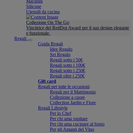
Macinini
Silicone
Utensili da cucina
Collezione On The Go
Vincitrice del RedDot Award per il suo design elegante
e funzionale.
Regali
Guida Regali
Idee Regalo
Set Regalo
Regali sotto i 50€
Regali sotto i 100€
Regali sotto i 250€
Regali oltre i 250€
Gift card
Regali per tutte le occasioni
Regali per il Matrimonio
Collezione a cuore
Collection Jardin e Fiore
Regali Lifestyle
Per lo Chef
Per chi ama ospitare
Per chi ama cucinare al forno
Per gli Amanti del Vino