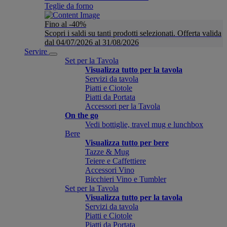
Teglie da forno
Fino al -40%
Scopri i saldi su tanti prodotti selezionati. Offerta valida
dal 04/07/2026 al 31/08/2026
Servire
Set per la Tavola
Visualizza tutto per la tavola
Servizi da tavola
Piatti e Ciotole
Piatti da Portata
Accessori per la Tavola
On the go
Vedi bottiglie, travel mug e lunchbox
Bere
Visualizza tutto per bere
Tazze & Mug
Teiere e Caffettiere
Accessori Vino
Bicchieri Vino e Tumbler
Set per la Tavola
Visualizza tutto per la tavola
Servizi da tavola
Piatti e Ciotole
Piatti da Portata