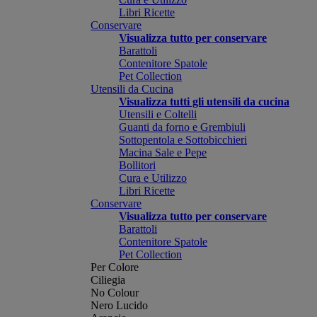
Libri Ricette
Conservare
Visualizza tutto per conservare
Barattoli
Contenitore Spatole
Pet Collection
Utensili da Cucina
Visualizza tutti gli utensili da cucina
Utensili e Coltelli
Guanti da forno e Grembiuli
Sottopentola e Sottobicchieri
Macina Sale e Pepe
Bollitori
Cura e Utilizzo
Libri Ricette
Conservare
Visualizza tutto per conservare
Barattoli
Contenitore Spatole
Pet Collection
Per Colore
Ciliegia
No Colour
Nero Lucido