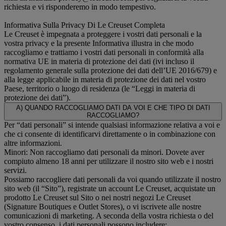
richiesta e vi risponderemo in modo tempestivo.
Informativa Sulla Privacy Di Le Creuset Completa
Le Creuset è impegnata a proteggere i vostri dati personali e la
vostra privacy e la presente Informativa illustra in che modo
raccogliamo e trattiamo i vostri dati personali in conformità alla
normativa UE in materia di protezione dei dati (ivi incluso il
regolamento generale sulla protezione dei dati dell’UE 2016/679) e
alla legge applicabile in materia di protezione dei dati nel vostro
Paese, territorio o luogo di residenza (le “Leggi in materia di
protezione dei dati”).
A) QUANDO RACCOGLIAMO DATI DA VOI E CHE TIPO DI DATI
RACCOGLIAMO?
Per “dati personali” si intende qualsiasi informazione relativa a voi e
che ci consente di identificarvi direttamente o in combinazione con
altre informazioni.
Minori: Non raccogliamo dati personali da minori. Dovete aver
compiuto almeno 18 anni per utilizzare il nostro sito web e i nostri
servizi.
Possiamo raccogliere dati personali da voi quando utilizzate il nostro
sito web (il “Sito”), registrate un account Le Creuset, acquistate un
prodotto Le Creuset sul Sito o nei nostri negozi Le Creuset
(Signature Boutiques e Outlet Stores), o vi iscrivete alle nostre
comunicazioni di marketing. A seconda della vostra richiesta o del
vostro consenso, i dati personali possono includere: