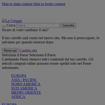
Skip to main content
Skip to footer content
📣 SALDI fino al -40%:
COMPRA
Grigliate, picnic, crea la tua estate con Le Creuset
COMPRA
Paga in 3 rate con Scalapay
Cerca
Cancella
Sicuro di voler cambiare il sito?
Il tuo carrello sarà vuoto nel nuovo sito. Ma non ti preoccupare, lo
salviamo per quando tornerai dopo.
Cambia sito
Resta qui
Seleziona il Paese
Seleziona il Paese
Cambiando Paese rimuovi tutti i contenuti dal tuo carrello. Gli
articoli comprati online possono essere spediti solo nel Paese
selezionato.
EUROPA
ASIA / PACIFIC
NORD AMERICA
SUD AMERICA
MEDIO ORIENTE
AFRICA
EUROPA