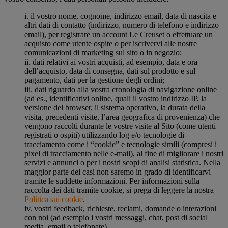
i. il vostro nome, cognome, indirizzo email, data di nascita e
altri dati di contatto (indirizzo, numero di telefono e indirizzo
email), per registrare un account Le Creuset o effettuare un
acquisto come utente ospite o per iscrivervi alle nostre
comunicazioni di marketing sul sito o in negozio;
ii. dati relativi ai vostri acquisti, ad esempio, data e ora
dell’acquisto, data di consegna, dati sul prodotto e sul
pagamento, dati per la gestione degli ordini;
iii. dati riguardo alla vostra cronologia di navigazione online
(ad es., identificativi online, quali il vostro indirizzo IP, la
versione del browser, il sistema operativo, la durata della
visita, precedenti visite, l’area geografica di provenienza) che
vengono raccolti durante le vostre visite al Sito (come utenti
registrati o ospiti) utilizzando log e/o tecnologie di
tracciamento come i “cookie” e tecnologie simili (compresi i
pixel di tracciamento nelle e-mail), al fine di migliorare i nostri
servizi e annunci o per i nostri scopi di analisi statistica. Nella
maggior parte dei casi non saremo in grado di identificarvi
tramite le suddette informazioni. Per informazioni sulla
raccolta dei dati tramite cookie, si prega di leggere la nostra
Politica sui cookie
.
iv. vostri feedback, richieste, reclami, domande o interazioni
con noi (ad esempio i vostri messaggi, chat, post di social
media, email o telefonate).