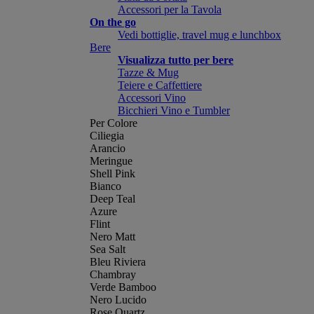
Accessori per la Tavola
On the go
Vedi bottiglie, travel mug e lunchbox
Bere
Visualizza tutto per bere
Tazze & Mug
Teiere e Caffettiere
Accessori Vino
Bicchieri Vino e Tumbler
Per Colore
Ciliegia
Arancio
Meringue
Shell Pink
Bianco
Deep Teal
Azure
Flint
Nero Matt
Sea Salt
Bleu Riviera
Chambray
Verde Bamboo
Nero Lucido
Rose Quartz