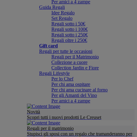
Per amici a 4 zampe
Guida Regali
Idee Regalo
Set Regalo
Regali sotto i 50€
Regali sotto i 100€
Regali sotto i 250€
Regali oltre i 250€
Gift card
Regali per tutte le occasioni
Regali per il Matrimonio
Collezione a cuore
Collection Jardin e Fiore
Regali Lifestyle
Per lo Chef
Per chi ama ospitare
Per chi ama cucinare al forno
Per gli Amanti del Vino
Per amici a 4 zampe
Novità
Scopri tutti i nuovi prodotti Le Creuset
Regali per il matrimonio
Stupisci gli sposi con un regalo che tramanderanno per