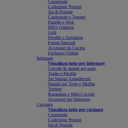
Casseruole
Collezione Pomoli
Set di Pentole
Casseruole e Tegami
Padelle e Wok
BBQ Outdoor
Grill
Pirofile e Arrostiere
Forme Speciali
Accessori da Cucina
Esclusive Online
Infornare
Visualizza tutto per infornare
Cocotte & stampi per pane
Teglie e Pirofile
Set Stampi Antiaderenti
Stampi per Torte e Muffin
Tortiere
Ramequin e Mini Cocotte
Accessori per Infornare
Cucinare
Visualizza tutto per cucinare
Casseruole
Collezione Pomoli
Set di Pentole