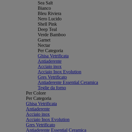
Sea Salt
Bianco
Bleu Riviera
Nero Lucido
Shell Pink
Deep Teal
Verde Bamboo
Garnet
Nectar
Per Categoria
Ghisa Vetrificata
Antiaderente
Acciaio inox
Acciaio Inox Evolution
Gres Vetrificato
Antiaderente Essential Ceramica
Teglie da forno
Per Colore
Per Categoria
Ghisa Vetrificata
Antiaderente
Acciaio inox
Acciaio Inox Evolution
Gres Vetrificato
Antiaderente Essential Ceramica