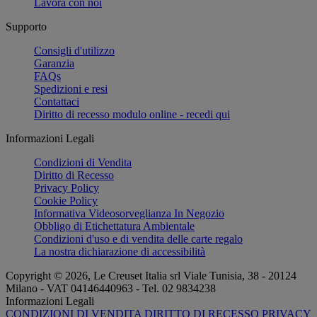
Lavora con noi
Supporto
Consigli d'utilizzo
Garanzia
FAQs
Spedizioni e resi
Contattaci
Diritto di recesso modulo online - recedi qui
Informazioni Legali
Condizioni di Vendita
Diritto di Recesso
Privacy Policy
Cookie Policy
Informativa Videosorveglianza In Negozio
Obbligo di Etichettatura Ambientale
Condizioni d'uso e di vendita delle carte regalo
La nostra dichiarazione di accessibilità
Copyright © 2026, Le Creuset Italia srl ​​Viale Tunisia, 38 - 20124
Milano - VAT 04146440963 - Tel. 02 9834238
Informazioni Legali
CONDIZIONI DI VENDITA
DIRITTO DI RECESSO
PRIVACY