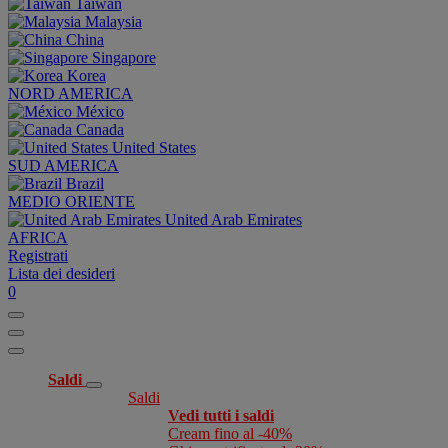
Taiwan
Malaysia
China
Singapore
Korea
NORD AMERICA
México
Canada
United States
SUD AMERICA
Brazil
MEDIO ORIENTE
United Arab Emirates
AFRICA
Registrati
Lista dei desideri
0
Saldi
Saldi
Vedi tutti i saldi
Cream fino al -40%