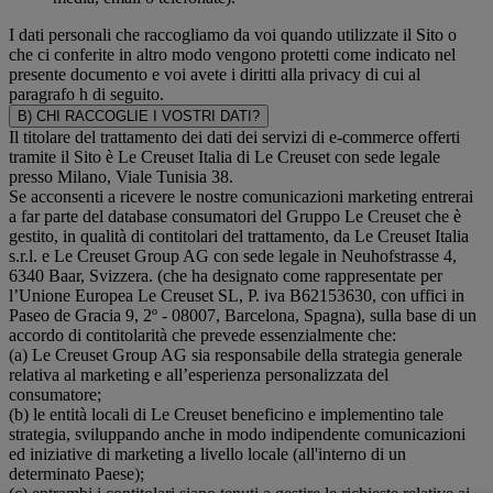
I dati personali che raccogliamo da voi quando utilizzate il Sito o
che ci conferite in altro modo vengono protetti come indicato nel
presente documento e voi avete i diritti alla privacy di cui al
paragrafo h di seguito.
B) CHI RACCOGLIE I VOSTRI DATI?
Il titolare del trattamento dei dati dei servizi di e-commerce offerti
tramite il Sito è Le Creuset Italia di Le Creuset con sede legale
presso Milano, Viale Tunisia 38.
Se acconsenti a ricevere le nostre comunicazioni marketing entrerai
a far parte del database consumatori del Gruppo Le Creuset che è
gestito, in qualità di contitolari del trattamento, da Le Creuset Italia
s.r.l. e Le Creuset Group AG con sede legale in Neuhofstrasse 4,
6340 Baar, Svizzera. (che ha designato come rappresentate per
l’Unione Europea Le Creuset SL, P. iva B62153630, con uffici in
Paseo de Gracia 9, 2º - 08007, Barcelona, Spagna), sulla base di un
accordo di contitolarità che prevede essenzialmente che:
(a) Le Creuset Group AG sia responsabile della strategia generale
relativa al marketing e all’esperienza personalizzata del
consumatore;
(b) le entità locali di Le Creuset beneficino e implementino tale
strategia, sviluppando anche in modo indipendente comunicazioni
ed iniziative di marketing a livello locale (all'interno di un
determinato Paese);