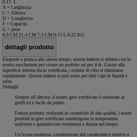
0.15 L
A = Larghezza
C = Altezza
D = Lunghezza
F = Capacità
G = peso
8.9 CM
21.4 CM
7.3 CM
0.15 L
0.22 KG
dettagli prodotto
Elegante e pratica allo stesso tempo, questa lattiera si abbina con la
nostra zuccheriera per creare un perfetto set per il tè. Grazie alla
superficie interna liscia vetrificata, i residui di cibo si eliminano
rapidamente. Questa lattiera si può usare per tutti i tipi di liquidi e
salse.
Dettagli:
Sempre all’altezza: il nostro gres vetrificato è resistente ai
graffi ed è facile da pulire.
Fattura perfetta: realizzati in ceramiche di alta qualità, i nostri
prodotti in gres vetrificato mantengono la temperatura
uniforme e garantiscono resistenza e durata nel tempo.
Un’icona moderna: caratterizzato dal caratteristico motivo a