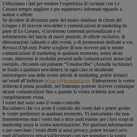
Utilizziamo i dati per rendere l’esperienza di cucinare con Le
Creuset sempre migliore e per mantenervi informati riguardo a
notizie e offerte
Se decidete di diventare parte del nostro database di clienti del
Gruppo e di ricevere newsletter e comunicazioni di marketing da
parte di Le Creuset, vi invieremo contenuti personalizzati e vi
informeremo del lancio di nuovi prodotti, di offerte esclusive, di
dimostrazioni culinarie o altri eventi, o di promozioni dedicate a voi.
Revoca (Opt-out): Potete scegliere di non ricevere più le nostre
comunicazioni di marketing in qualsiasi momento, senza alcun
costo, attraverso le modalità presenti nelle comunicazioni stesse (ad
esempio, cliccando sul pulsante “Unsubscribe” (Annulla iscrizione)
in fondo a qualsiasi newsletter), in ogni caso se desiderate
interrompere una delle nostre attività di marketing, potete inviarci
un’email all’indirizzo
privacy@lecreuset.com
. Elaboreremo la vostra
richiesta il prima possibile, nel frattempo potreste ricevere comunque
alcune comunicazioni fino a quando la vostra richiesta non sarà
completamente evasa.
I vostri dati sono sotto il vostro controllo
Ricordatevi che voi avete il controllo dei vostri dati e potete gestire
le vostre preferenze in qualsiasi momento. Vi assicuriamo che non
trasmetteremo mai i vostri dati a terze parti esterne per i loro scopi di
marketing senza la vostra autorizzazione. Per qualsiasi informazione
o per esercitare i vostri diritti ai sensi privacy, potete inviarci un'e-
mail all'indirizzo privacy@lecreuset.com per segnalarci la vostra