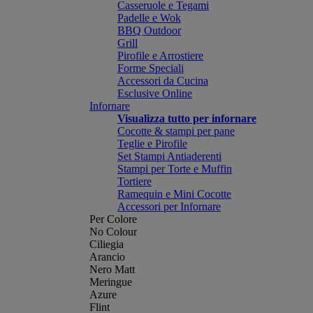
Casseruole e Tegami
Padelle e Wok
BBQ Outdoor
Grill
Pirofile e Arrostiere
Forme Speciali
Accessori da Cucina
Esclusive Online
Infornare
Visualizza tutto per infornare
Cocotte & stampi per pane
Teglie e Pirofile
Set Stampi Antiaderenti
Stampi per Torte e Muffin
Tortiere
Ramequin e Mini Cocotte
Accessori per Infornare
Per Colore
No Colour
Ciliegia
Arancio
Nero Matt
Meringue
Azure
Flint