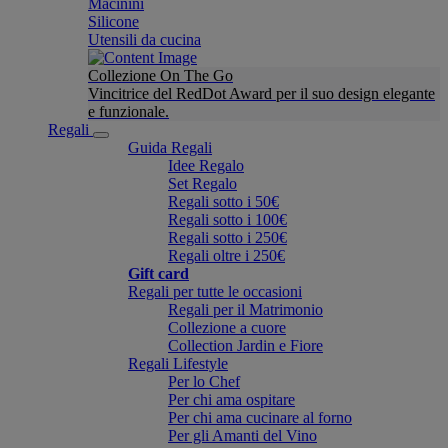
Macinini
Silicone
Utensili da cucina
Collezione On The Go
Vincitrice del RedDot Award per il suo design elegante
e funzionale.
Regali
Guida Regali
Idee Regalo
Set Regalo
Regali sotto i 50€
Regali sotto i 100€
Regali sotto i 250€
Regali oltre i 250€
Gift card
Regali per tutte le occasioni
Regali per il Matrimonio
Collezione a cuore
Collection Jardin e Fiore
Regali Lifestyle
Per lo Chef
Per chi ama ospitare
Per chi ama cucinare al forno
Per gli Amanti del Vino