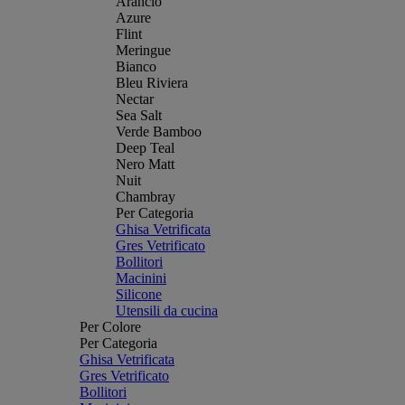
Arancio
Azure
Flint
Meringue
Bianco
Bleu Riviera
Nectar
Sea Salt
Verde Bamboo
Deep Teal
Nero Matt
Nuit
Chambray
Per Categoria
Ghisa Vetrificata
Gres Vetrificato
Bollitori
Macinini
Silicone
Utensili da cucina
Per Colore
Per Categoria
Ghisa Vetrificata
Gres Vetrificato
Bollitori