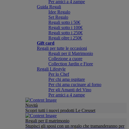
Per amici a 4 zampe
Guida Regali
Idee Regalo
Set Regalo
Regali sotto i 50€
Regali sotto i 100€
Regali sotto i 250€
Regali oltre i 250€
Gift card
Regali per tutte le occasioni
Regali per il Matrimonio
Collezione a cuore
Collection Jardin e Fiore
Regali Lifestyle
Per lo Chef
Per chi ama ospitare
Per chi ama cucinare al forno
Per gli Amanti del Vino
Per amici a 4 zampe
Novità
Scopri tutti i nuovi prodotti Le Creuset
Regali per il matrimonio
Stupisci gli sposi con un regalo che tramanderanno per