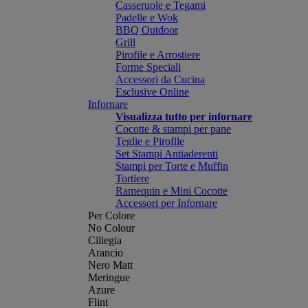
Casseruole e Tegami
Padelle e Wok
BBQ Outdoor
Grill
Pirofile e Arrostiere
Forme Speciali
Accessori da Cucina
Esclusive Online
Infornare
Visualizza tutto per infornare
Cocotte & stampi per pane
Teglie e Pirofile
Set Stampi Antiaderenti
Stampi per Torte e Muffin
Tortiere
Ramequin e Mini Cocotte
Accessori per Infornare
Per Colore
No Colour
Ciliegia
Arancio
Nero Matt
Meringue
Azure
Flint