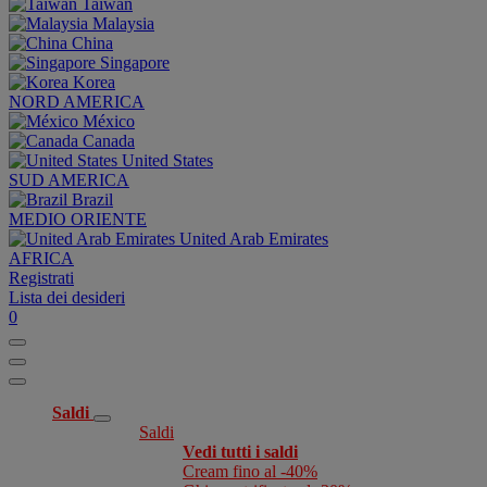
Taiwan
Malaysia
China
Singapore
Korea
NORD AMERICA
México
Canada
United States
SUD AMERICA
Brazil
MEDIO ORIENTE
United Arab Emirates
AFRICA
Registrati
Lista dei desideri
0
Saldi
Saldi
Vedi tutti i saldi
Cream fino al -40%