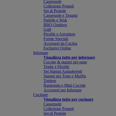
Casseruole
Collezione Pomoli
Set di Pentole
Casseruole e Tegami
Padelle e Wok
BBQ Outdoor
Grill
Pirofile e Arrostiere
Forme Speciali
Accessori da Cucina
Esclusive Online
Infornare
Visualizza tutto per infornare
Cocotte & stampi per pane
Teglie e Pirofile
Set Stampi Antiaderenti
Stampi per Torte e Muffin
Tortiere
Ramequin e Mini Cocotte
Accessori per Infornare
Cucinare
Visualizza tutto per cucinare
Casseruole
Collezione Pomoli
Set di Pentole