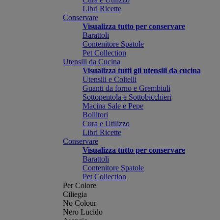
Libri Ricette
Conservare
Visualizza tutto per conservare
Barattoli
Contenitore Spatole
Pet Collection
Utensili da Cucina
Visualizza tutti gli utensili da cucina
Utensili e Coltelli
Guanti da forno e Grembiuli
Sottopentola e Sottobicchieri
Macina Sale e Pepe
Bollitori
Cura e Utilizzo
Libri Ricette
Conservare
Visualizza tutto per conservare
Barattoli
Contenitore Spatole
Pet Collection
Per Colore
Ciliegia
No Colour
Nero Lucido