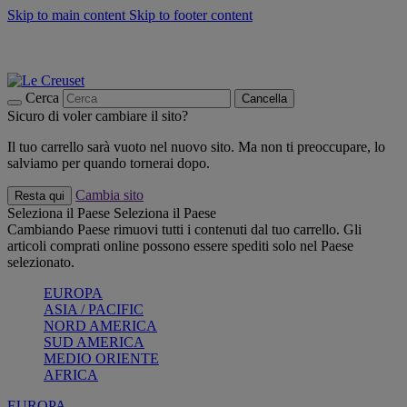
Skip to main content
Skip to footer content
📣 SALDI fino al -40%:
COMPRA
Grigliate, picnic, crea la tua estate con Le Creuset
COMPRA
Paga in 3 rate con Scalapay
Cerca
Cancella
Sicuro di voler cambiare il sito?
Il tuo carrello sarà vuoto nel nuovo sito. Ma non ti preoccupare, lo
salviamo per quando tornerai dopo.
Cambia sito
Resta qui
Seleziona il Paese
Seleziona il Paese
Cambiando Paese rimuovi tutti i contenuti dal tuo carrello. Gli
articoli comprati online possono essere spediti solo nel Paese
selezionato.
EUROPA
ASIA / PACIFIC
NORD AMERICA
SUD AMERICA
MEDIO ORIENTE
AFRICA
EUROPA