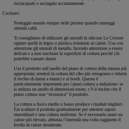
risciacqualo e asciugalo accuratamente.
Cucinare:
Proteggiti usando sempre delle presine quando maneggi
utensili caldi.
Ti consigliamo di utilizzare gli utensili in silicone Le Creuset
oppure quelli in legno o plastica resistente al calore. Usa con
attenzione gli utensili di metallo, facendo attenzione a essere
delicati e a non raschiare la superficie di cottura perché ciò
potrebbe causare danni.
Usa il prodotto sull’anello del piano di cottura della misura più
appropriata: renderà la cottura del cibo più omogenea e ridurrà
il rischio di danni a manici e ai bordi. Questo è
particolarmente importante per i piani cottura a induzione: se
si utilizza un anello di dimensioni errate, c’è il rischio che il
piano cottura non “riconosca” il prodotto.
La cottura a fuoco medio o basso produce i risultati migliori.
Fai scaldare il prodotto gradualmente per ottenere sapori
straordinari e una cottura uniforme. Se è necessario usare un
calore più elevato, abbassa l’intensità una volta raggiunto il
livello di calore desiderato.