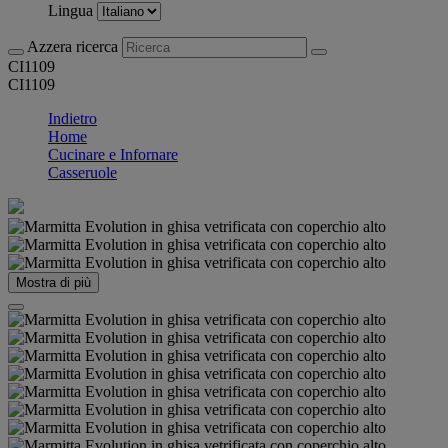
Lingua
Azzera ricerca
CI1109
CI1109
Indietro
Home
Cucinare e Infornare
Casseruole
Mostra di più