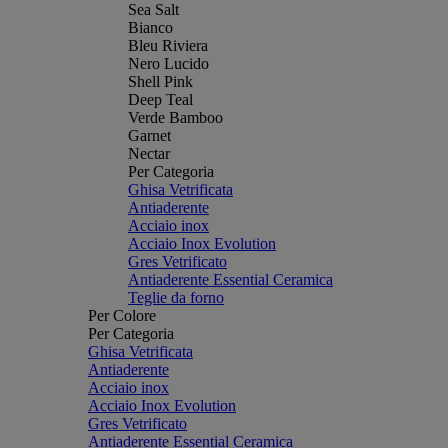
Sea Salt
Bianco
Bleu Riviera
Nero Lucido
Shell Pink
Deep Teal
Verde Bamboo
Garnet
Nectar
Per Categoria
Ghisa Vetrificata
Antiaderente
Acciaio inox
Acciaio Inox Evolution
Gres Vetrificato
Antiaderente Essential Ceramica
Teglie da forno
Per Colore
Per Categoria
Ghisa Vetrificata
Antiaderente
Acciaio inox
Acciaio Inox Evolution
Gres Vetrificato
Antiaderente Essential Ceramica