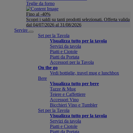
Teglie da forno
Fino al -40%
Scopri i saldi su tanti prodotti selezionati. Offerta valida
dal 04/07/2026 al 31/08/2026
Servire
Set per la Tavola
Visualizza tutto per la tavola
Servizi da tavola
Piatti e Ciotole
Piatti da Portata
Accessori per la Tavola
On the go
Vedi bottiglie, travel mug e lunchbox
Bere
Visualizza tutto per bere
Tazze & Mug
Teiere e Caffettiere
Accessori Vino
Bicchieri Vino e Tumbler
Set per la Tavola
Visualizza tutto per la tavola
Servizi da tavola
Piatti e Ciotole
Piatti da Portata