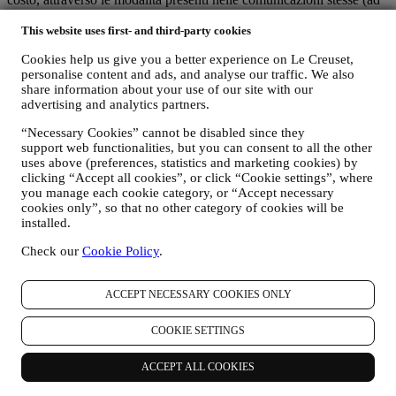
esempio, cliccando sul pulsante “Unsubscribe” (Annulla iscrizione)
in fondo a qualsiasi newsletter), in ogni caso se desiderate
This website uses first- and third-party cookies
interrompere una delle nostre attività di marketing, potete inviarci
Cookies help us give you a better experience on Le Creuset,
un’email all’indirizzo
privacy@lecreuset.com
. Elaboreremo la vostra
personalise content and ads, and analyse our traffic. We also
richiesta il prima possibile, nel frattempo potreste ricevere comunque
share information about your use of our site with our
alcune comunicazioni fino a quando la vostra richiesta non sarà
advertising and analytics partners.
completamente evasa.
I vostri dati sono sotto il vostro controllo
“Necessary Cookies” cannot be disabled since they
Ricordatevi che voi avete il controllo dei vostri dati e potete gestire
support web functionalities, but you can consent to all the other
le vostre preferenze in qualsiasi momento. Vi assicuriamo che non
uses above (preferences, statistics and marketing cookies) by
trasmetteremo mai i vostri dati a terze parti esterne per i loro scopi di
clicking “Accept all cookies”, or click “Cookie settings”, where
marketing senza la vostra autorizzazione. Per qualsiasi informazione
you manage each cookie category, or “Accept necessary
o per esercitare i vostri diritti ai sensi privacy, potete inviarci un'e-
cookies only”, so that no other category of cookies will be
mail all'indirizzo privacy@lecreuset.com per segnalarci la vostra
installed.
richiesta e vi risponderemo in modo tempestivo.
Check our
Cookie Policy
.
Informativa Sulla Privacy Di Le Creuset Completa
Le Creuset è impegnata a proteggere i vostri dati personali e la
ACCEPT NECESSARY COOKIES ONLY
vostra privacy e la presente Informativa illustra in che modo
raccogliamo e trattiamo i vostri dati personali in conformità alla
COOKIE SETTINGS
normativa UE in materia di protezione dei dati (ivi incluso il
regolamento generale sulla protezione dei dati dell’UE 2016/679) e
alla legge applicabile in materia di protezione dei dati nel vostro
ACCEPT ALL COOKIES
Paese, territorio o luogo di residenza (le “Leggi in materia di