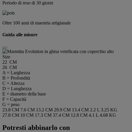
Periodo di reso di 30 giorni
Oltre 100 anni di maestria artigianale
Guida alle misure
Size
22 CM
26 CM
A = Larghezza
B = Profondità
C = Altezza
D = Lunghezza
E = diametro della base
F = Capacità
G = peso
23.8 CM
7.6 CM
13.2 CM
29.9 CM
13.4 CM
2.2 L
3.25 KG
27.8 CM
10 CM
17.3 CM
37.4 CM
12.8 CM
4.1 L
4.68 KG
Potresti abbinarlo con