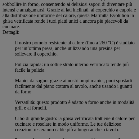
sobbollire in forno, consentendo ai deliziosi sapori di diventare più
intensi e amalgamarsi. Grazie ai lati inclinati, al coperchio a cupola e
alla distribuzione uniforme del calore, questa Marmitta Evolution in
ghisa vetrificata rende i tuoi piatti unici a ancora più piacevoli da
cucinare.
Dettagli:
Il nostro pomolo resistente al calore (fino a 260 °C) è studiato
per un’ottima presa, anche utilizzando una presina per
sollevare il coperchio.
Pulizia rapida: un sottile strato interno vetrificato rende più
facile la pulizia.
Manici da sogno: grazie ai nostri ampi manici, puoi spostarti
facilmente dal piano cottura al tavolo, anche usando i guanti
da forno.
Versatilità: questo prodotto è adatto a forno anche in modalità
grill e ai fornelli.
Cibo di grande gusto: la ghisa vetrificata trattiene il calore per
cucinare e rosolare in modo uniforme. Le tue deliziose
creazioni resteranno calde più a lungo anche a tavola.