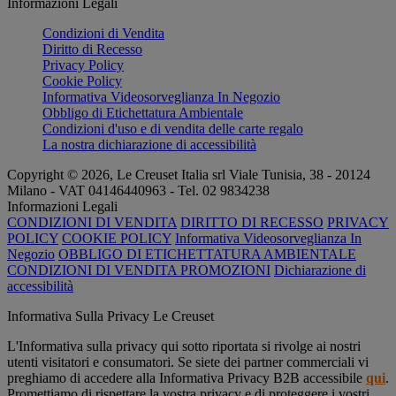
Informazioni Legali
Condizioni di Vendita
Diritto di Recesso
Privacy Policy
Cookie Policy
Informativa Videosorveglianza In Negozio
Obbligo di Etichettatura Ambientale
Condizioni d'uso e di vendita delle carte regalo
La nostra dichiarazione di accessibilità
Copyright © 2026, Le Creuset Italia srl ​​Viale Tunisia, 38 - 20124
Milano - VAT 04146440963 - Tel. 02 9834238
Informazioni Legali
CONDIZIONI DI VENDITA
DIRITTO DI RECESSO
PRIVACY
POLICY
COOKIE POLICY
Informativa Videosorveglianza In
Negozio
OBBLIGO DI ETICHETTATURA AMBIENTALE
CONDIZIONI DI VENDITA PROMOZIONI
Dichiarazione di
accessibilità
Informativa Sulla Privacy Le Creuset
L'Informativa sulla privacy qui sotto riportata si rivolge ai nostri
utenti visitatori e consumatori. Se siete dei partner commerciali vi
preghiamo di accedere alla Informativa Privacy B2B accessibile
qui
.
Promettiamo di rispettare la vostra privacy e di proteggere i vostri