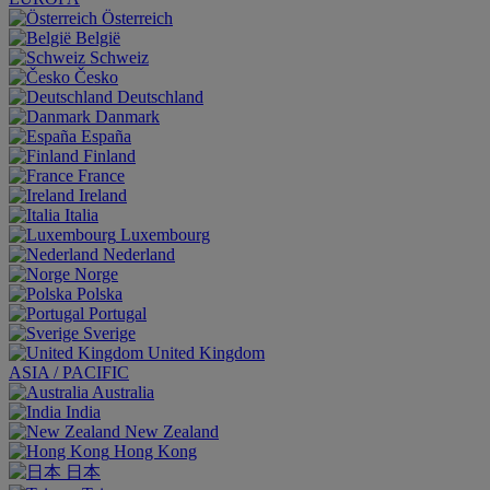
Österreich
België
Schweiz
Česko
Deutschland
Danmark
España
Finland
France
Ireland
Italia
Luxembourg
Nederland
Norge
Polska
Portugal
Sverige
United Kingdom
ASIA / PACIFIC
Australia
India
New Zealand
Hong Kong
日本