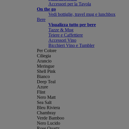
Accessori per la Tavola
On the go
Vedi bottiglie, travel mug e lunchbox
Bere
Visualizza tutto per bere
Tazze & Mug
Teiere e Caffettiere
Accessori Vino
Bicchieri Vino e Tumbler
Per Colore
Ciliegia
Arancio
Meringue
Shell Pink
Bianco
Deep Teal
Azure
Flint
Nero Matt
Sea Salt
Bleu Riviera
Chambray
Verde Bamboo
Nero Lucido
Rose Quartz