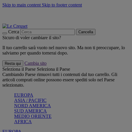
Skip to main content
Skip to footer content
📣 SALDI fino al -40%:
COMPRA
Grigliate, picnic, crea la tua estate con Le Creuset
COMPRA
Paga in 3 rate con Scalapay
Cerca
Cancella
Sicuro di voler cambiare il sito?
Il tuo carrello sarà vuoto nel nuovo sito. Ma non ti preoccupare, lo
salviamo per quando tornerai dopo.
Cambia sito
Resta qui
Seleziona il Paese
Seleziona il Paese
Cambiando Paese rimuovi tutti i contenuti dal tuo carrello. Gli
articoli comprati online possono essere spediti solo nel Paese
selezionato.
EUROPA
ASIA / PACIFIC
NORD AMERICA
SUD AMERICA
MEDIO ORIENTE
AFRICA
EUROPA