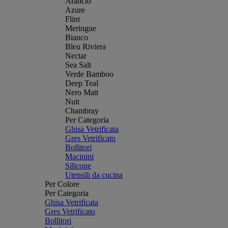
Arancio
Azure
Flint
Meringue
Bianco
Bleu Riviera
Nectar
Sea Salt
Verde Bamboo
Deep Teal
Nero Matt
Nuit
Chambray
Per Categoria
Ghisa Vetrificata
Gres Vetrificato
Bollitori
Macinini
Silicone
Utensili da cucina
Per Colore
Per Categoria
Ghisa Vetrificata
Gres Vetrificato
Bollitori