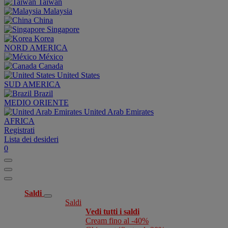
Taiwan
Malaysia
China
Singapore
Korea
NORD AMERICA
México
Canada
United States
SUD AMERICA
Brazil
MEDIO ORIENTE
United Arab Emirates
AFRICA
Registrati
Lista dei desideri
0
Saldi
Saldi
Vedi tutti i saldi
Cream fino al -40%