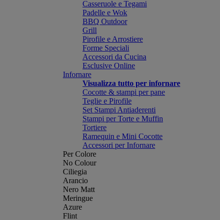
Casseruole e Tegami
Padelle e Wok
BBQ Outdoor
Grill
Pirofile e Arrostiere
Forme Speciali
Accessori da Cucina
Esclusive Online
Infornare
Visualizza tutto per infornare
Cocotte & stampi per pane
Teglie e Pirofile
Set Stampi Antiaderenti
Stampi per Torte e Muffin
Tortiere
Ramequin e Mini Cocotte
Accessori per Infornare
Per Colore
No Colour
Ciliegia
Arancio
Nero Matt
Meringue
Azure
Flint