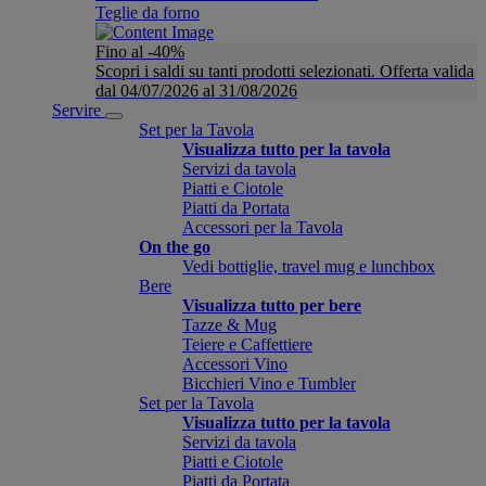
Teglie da forno
Fino al -40%
Scopri i saldi su tanti prodotti selezionati. Offerta valida
dal 04/07/2026 al 31/08/2026
Servire
Set per la Tavola
Visualizza tutto per la tavola
Servizi da tavola
Piatti e Ciotole
Piatti da Portata
Accessori per la Tavola
On the go
Vedi bottiglie, travel mug e lunchbox
Bere
Visualizza tutto per bere
Tazze & Mug
Teiere e Caffettiere
Accessori Vino
Bicchieri Vino e Tumbler
Set per la Tavola
Visualizza tutto per la tavola
Servizi da tavola
Piatti e Ciotole
Piatti da Portata