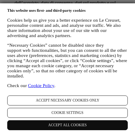
dell’acquisto, data di consegna, dati sul prodotto e sul
pagamento, dati per la gestione degli ordini;
This website uses first- and third-party cookies
iii. dati riguardo alla vostra cronologia di navigazione online
(ad es., identificativi online, quali il vostro indirizzo IP, la
Cookies help us give you a better experience on Le Creuset,
versione del browser, il sistema operativo, la durata della
personalise content and ads, and analyse our traffic. We also
visita, precedenti visite, l’area geografica di provenienza) che
share information about your use of our site with our
vengono raccolti durante le vostre visite al Sito (come utenti
advertising and analytics partners.
registrati o ospiti) utilizzando log e/o tecnologie di
“Necessary Cookies” cannot be disabled since they
tracciamento come i “cookie” e tecnologie simili (compresi i
support web functionalities, but you can consent to all the other
pixel di tracciamento nelle e-mail), al fine di migliorare i nostri
uses above (preferences, statistics and marketing cookies) by
servizi e annunci o per i nostri scopi di analisi statistica. Nella
clicking “Accept all cookies”, or click “Cookie settings”, where
maggior parte dei casi non saremo in grado di identificarvi
you manage each cookie category, or “Accept necessary
tramite le suddette informazioni. Per informazioni sulla
cookies only”, so that no other category of cookies will be
raccolta dei dati tramite cookie, si prega di leggere la nostra
installed.
Politica sui cookie
.
iv. vostri feedback, richieste, reclami, domande o interazioni
Check our
Cookie Policy
.
con noi (ad esempio i vostri messaggi, chat, post di social
media, email o telefonate).
ACCEPT NECESSARY COOKIES ONLY
I dati personali che raccogliamo da voi quando utilizzate il Sito o
che ci conferite in altro modo vengono protetti come indicato nel
COOKIE SETTINGS
presente documento e voi avete i diritti alla privacy di cui al
paragrafo h di seguito.
ACCEPT ALL COOKIES
B) CHI RACCOGLIE I VOSTRI DATI?
Il titolare del trattamento dei dati dei servizi di e-commerce offerti