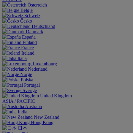
Österreich
België
Schweiz
Česko
Deutschland
Danmark
España
Finland
France
Ireland
Italia
Luxembourg
Nederland
Norge
Polska
Portugal
Sverige
United Kingdom
ASIA / PACIFIC
Australia
India
New Zealand
Hong Kong
日本