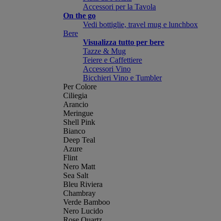
Accessori per la Tavola
On the go
Vedi bottiglie, travel mug e lunchbox
Bere
Visualizza tutto per bere
Tazze & Mug
Teiere e Caffettiere
Accessori Vino
Bicchieri Vino e Tumbler
Per Colore
Ciliegia
Arancio
Meringue
Shell Pink
Bianco
Deep Teal
Azure
Flint
Nero Matt
Sea Salt
Bleu Riviera
Chambray
Verde Bamboo
Nero Lucido
Rose Quartz