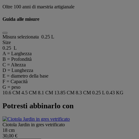
Oltre 100 anni di maestria artigianale
Guida alle misure
Misura selezionata
0.25 L
Size
0.25 L
A = Larghezza
B = Profondità
C = Altezza
D = Lunghezza
E = diametro della base
F = Capacità
G = peso
10.6 CM
4.5 CM
8.1 CM
13.85 CM
8.3 CM
0.25 L
0.43 KG
Potresti abbinarlo con
Ciotola Jardin in gres vetrificato
18 cm
30,00 €