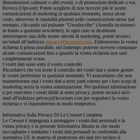
dimostrazioni culinarie o altri eventi, o di promozioni dedicate a voi.
Revoca (Opt-out): Potete scegliere di non ricevere più le nostre
comunicazioni di marketing in qualsiasi momento, senza alcun
costo, attraverso le modalità presenti nelle comunicazioni stesse (ad
esempio, cliccando sul pulsante “Unsubscribe” (Annulla iscrizione)
in fondo a qualsiasi newsletter), in ogni caso se desiderate
interrompere una delle nostre attività di marketing, potete inviarci
un’email all’indirizzo
privacy@lecreuset.com
. Elaboreremo la vostra
richiesta il prima possibile, nel frattempo potreste ricevere comunque
alcune comunicazioni fino a quando la vostra richiesta non sarà
completamente evasa.
I vostri dati sono sotto il vostro controllo
Ricordatevi che voi avete il controllo dei vostri dati e potete gestire
le vostre preferenze in qualsiasi momento. Vi assicuriamo che non
trasmetteremo mai i vostri dati a terze parti esterne per i loro scopi di
marketing senza la vostra autorizzazione. Per qualsiasi informazione
o per esercitare i vostri diritti ai sensi privacy, potete inviarci un'e-
mail all'indirizzo privacy@lecreuset.com per segnalarci la vostra
richiesta e vi risponderemo in modo tempestivo.
Informativa Sulla Privacy Di Le Creuset Completa
Le Creuset è impegnata a proteggere i vostri dati personali e la
vostra privacy e la presente Informativa illustra in che modo
raccogliamo e trattiamo i vostri dati personali in conformità alla
normativa UE in materia di protezione dei dati (ivi incluso il