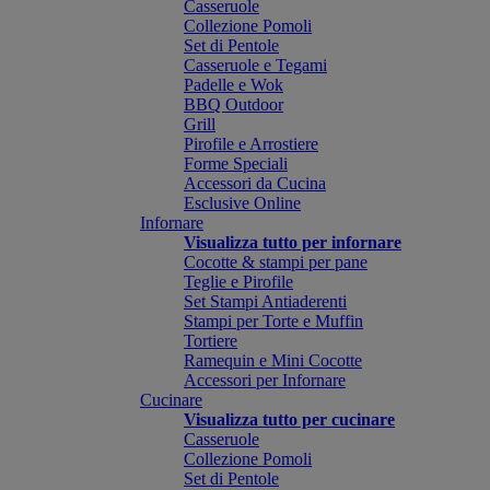
Casseruole
Collezione Pomoli
Set di Pentole
Casseruole e Tegami
Padelle e Wok
BBQ Outdoor
Grill
Pirofile e Arrostiere
Forme Speciali
Accessori da Cucina
Esclusive Online
Infornare
Visualizza tutto per infornare
Cocotte & stampi per pane
Teglie e Pirofile
Set Stampi Antiaderenti
Stampi per Torte e Muffin
Tortiere
Ramequin e Mini Cocotte
Accessori per Infornare
Cucinare
Visualizza tutto per cucinare
Casseruole
Collezione Pomoli
Set di Pentole