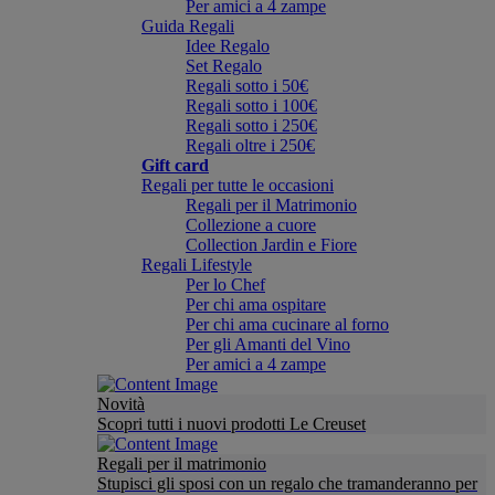
Per amici a 4 zampe
Guida Regali
Idee Regalo
Set Regalo
Regali sotto i 50€
Regali sotto i 100€
Regali sotto i 250€
Regali oltre i 250€
Gift card
Regali per tutte le occasioni
Regali per il Matrimonio
Collezione a cuore
Collection Jardin e Fiore
Regali Lifestyle
Per lo Chef
Per chi ama ospitare
Per chi ama cucinare al forno
Per gli Amanti del Vino
Per amici a 4 zampe
Novità
Scopri tutti i nuovi prodotti Le Creuset
Regali per il matrimonio
Stupisci gli sposi con un regalo che tramanderanno per