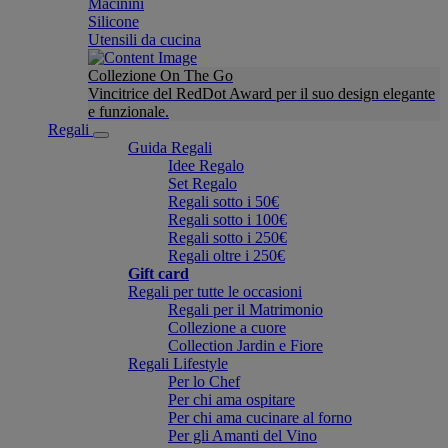
Macinini
Silicone
Utensili da cucina
Collezione On The Go
Vincitrice del RedDot Award per il suo design elegante
e funzionale.
Regali
Guida Regali
Idee Regalo
Set Regalo
Regali sotto i 50€
Regali sotto i 100€
Regali sotto i 250€
Regali oltre i 250€
Gift card
Regali per tutte le occasioni
Regali per il Matrimonio
Collezione a cuore
Collection Jardin e Fiore
Regali Lifestyle
Per lo Chef
Per chi ama ospitare
Per chi ama cucinare al forno
Per gli Amanti del Vino