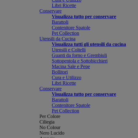
Libri Ricette
Conservare
Visualizza tutto per conservare
Barattoli
Contenitore Spatole
Pet Collection
Utensili da Cucina
Visualizza tutti gli utensili da cucina
Utensili e Coltelli
Guanti da forno e Grembiuli
Sottopentola e Sottobicchieri
Macina Sale e Pepe
Bollitori
Cura e Utilizzo
Libri Ricette
Conservare
Visualizza tutto per conservare
Barattoli
Contenitore Spatole
Pet Collection
Per Colore
Ciliegia
No Colour
Nero Lucido