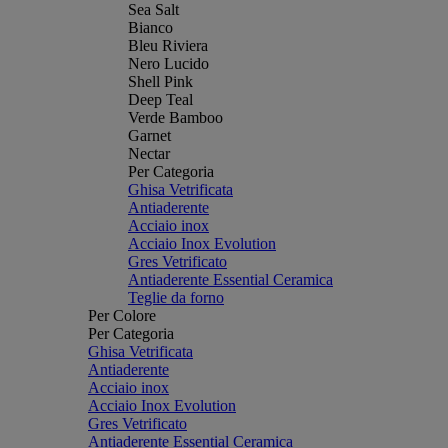
Sea Salt
Bianco
Bleu Riviera
Nero Lucido
Shell Pink
Deep Teal
Verde Bamboo
Garnet
Nectar
Per Categoria
Ghisa Vetrificata
Antiaderente
Acciaio inox
Acciaio Inox Evolution
Gres Vetrificato
Antiaderente Essential Ceramica
Teglie da forno
Per Colore
Per Categoria
Ghisa Vetrificata
Antiaderente
Acciaio inox
Acciaio Inox Evolution
Gres Vetrificato
Antiaderente Essential Ceramica