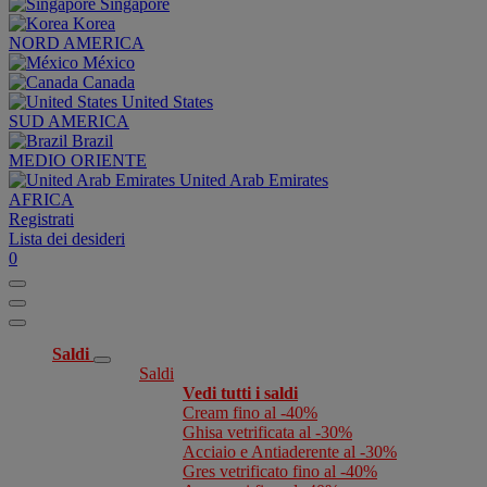
Singapore
Korea
NORD AMERICA
México
Canada
United States
SUD AMERICA
Brazil
MEDIO ORIENTE
United Arab Emirates
AFRICA
Registrati
Lista dei desideri
0
Saldi
Saldi
Vedi tutti i saldi
Cream fino al -40%
Ghisa vetrificata al -30%
Acciaio e Antiaderente al -30%
Gres vetrificato fino al -40%