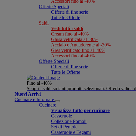
Accessori fino al -40%
Offerte Speciali
Offerte di fine serie
Tutte le Offerte
Saldi
Vedi tutti i saldi
Cream fino al -40%
Ghisa vetrificata al -30%
Acciaio e Antiaderente al -30%
Gres vetrificato fino al -40%
Accessori fino al -40%
Offerte Speciali
Offerte di fine serie
Tutte le Offerte
Fino al -40%
Scopri i saldi su tanti prodotti selezionati. Offerta valid
Nuovi Arrivi
Cucinare e Infornare
Cucinare
Visualizza tutto per cucinare
Casseruole
Collezione Pomoli
Set di Pentole
Casseruole e Tegami