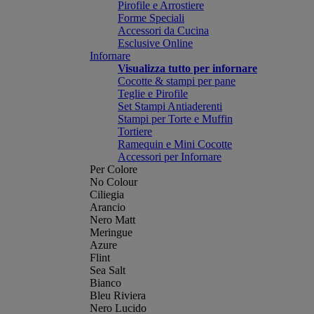
Pirofile e Arrostiere
Forme Speciali
Accessori da Cucina
Esclusive Online
Infornare
Visualizza tutto per infornare
Cocotte & stampi per pane
Teglie e Pirofile
Set Stampi Antiaderenti
Stampi per Torte e Muffin
Tortiere
Ramequin e Mini Cocotte
Accessori per Infornare
Per Colore
No Colour
Ciliegia
Arancio
Nero Matt
Meringue
Azure
Flint
Sea Salt
Bianco
Bleu Riviera
Nero Lucido