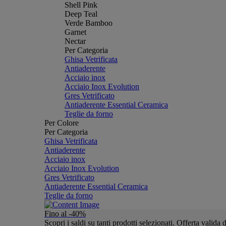
Shell Pink
Deep Teal
Verde Bamboo
Garnet
Nectar
Per Categoria
Ghisa Vetrificata
Antiaderente
Acciaio inox
Acciaio Inox Evolution
Gres Vetrificato
Antiaderente Essential Ceramica
Teglie da forno
Per Colore
Per Categoria
Ghisa Vetrificata
Antiaderente
Acciaio inox
Acciaio Inox Evolution
Gres Vetrificato
Antiaderente Essential Ceramica
Teglie da forno
Fino al -40%
Scopri i saldi su tanti prodotti selezionati. Offerta valid