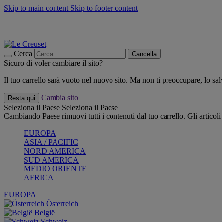
Skip to main content
Skip to footer content
📣 SALDI fino al -40%:
COMPRA
Grigliate, picnic, crea la tua estate con Le Creuset
COMPRA
Paga in 3 rate con Scalapay
Cerca
Cancella
Sicuro di voler cambiare il sito?
Il tuo carrello sarà vuoto nel nuovo sito. Ma non ti preoccupare, lo s
Cambia sito
Resta qui
Seleziona il Paese
Seleziona il Paese
Cambiando Paese rimuovi tutti i contenuti dal tuo carrello. Gli articol
EUROPA
ASIA / PACIFIC
NORD AMERICA
SUD AMERICA
MEDIO ORIENTE
AFRICA
EUROPA
Österreich
België
Schweiz