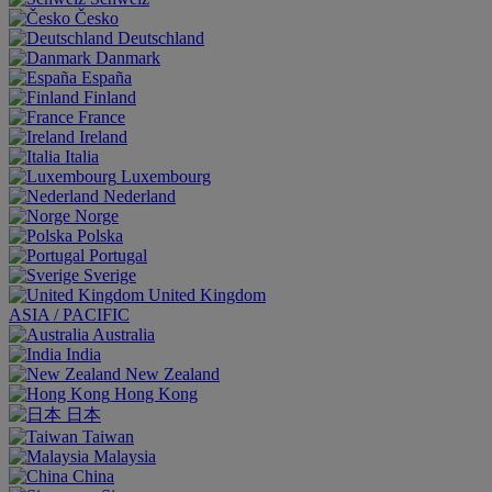
Česko
Deutschland
Danmark
España
Finland
France
Ireland
Italia
Luxembourg
Nederland
Norge
Polska
Portugal
Sverige
United Kingdom
ASIA / PACIFIC
Australia
India
New Zealand
Hong Kong
日本
Taiwan
Malaysia
China