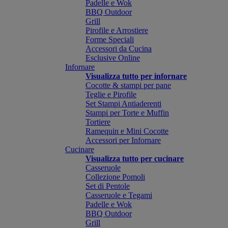
Padelle e Wok
BBQ Outdoor
Grill
Pirofile e Arrostiere
Forme Speciali
Accessori da Cucina
Esclusive Online
Infornare
Visualizza tutto per infornare
Cocotte & stampi per pane
Teglie e Pirofile
Set Stampi Antiaderenti
Stampi per Torte e Muffin
Tortiere
Ramequin e Mini Cocotte
Accessori per Infornare
Cucinare
Visualizza tutto per cucinare
Casseruole
Collezione Pomoli
Set di Pentole
Casseruole e Tegami
Padelle e Wok
BBQ Outdoor
Grill