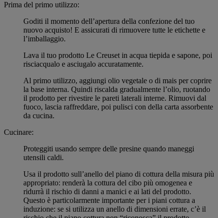
Prima del primo utilizzo:
Goditi il momento dell’apertura della confezione del tuo
nuovo acquisto! E assicurati di rimuovere tutte le etichette e
l’imballaggio.
Lava il tuo prodotto Le Creuset in acqua tiepida e sapone, poi
risciacqualo e asciugalo accuratamente.
Al primo utilizzo, aggiungi olio vegetale o di mais per coprire
la base interna. Quindi riscalda gradualmente l’olio, ruotando
il prodotto per rivestire le pareti laterali interne. Rimuovi dal
fuoco, lascia raffreddare, poi pulisci con della carta assorbente
da cucina.
Cucinare:
Proteggiti usando sempre delle presine quando maneggi
utensili caldi.
Usa il prodotto sull’anello del piano di cottura della misura più
appropriato: renderà la cottura del cibo più omogenea e
ridurrà il rischio di danni a manici e ai lati del prodotto.
Questo è particolarmente importante per i piani cottura a
induzione: se si utilizza un anello di dimensioni errate, c’è il
rischio che il piano cottura non “riconosca” il prodotto.