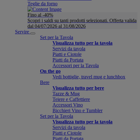
Teglie da forno
Fino al -40%
Scopri i saldi su tanti prodotti selezionati. Offerta valida
dal 04/07/2026 al 31/08/2026
Servire
Set per la Tavola
Visualizza tutto per la tavola
Servizi da tavola
Piatti e Ciotole
Piatti da Portata
Accessori per la Tavola
On the go
Vedi bottiglie, travel mug e lunchbox
Bere
Visualizza tutto per bere
Tazze & Mug
Teiere e Caffettiere
Accessori Vino
Bicchieri Vino e Tumbler
Set per la Tavola
Visualizza tutto per la tavola
Servizi da tavola
Piatti e Ciotole
Piatti da Portata