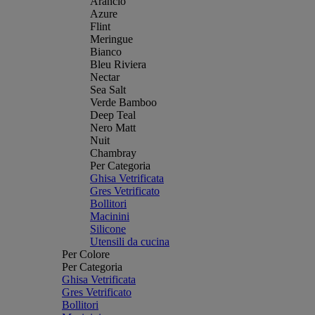
Arancio
Azure
Flint
Meringue
Bianco
Bleu Riviera
Nectar
Sea Salt
Verde Bamboo
Deep Teal
Nero Matt
Nuit
Chambray
Per Categoria
Ghisa Vetrificata
Gres Vetrificato
Bollitori
Macinini
Silicone
Utensili da cucina
Per Colore
Per Categoria
Ghisa Vetrificata
Gres Vetrificato
Bollitori