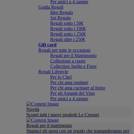
Per amici a 4 zampe
Guida Regali
Idee Regalo
Set Regalo
Regali sotto i 50€
Regali sotto i 100€
Regali sotto i 250€
Regali oltre i 250€
Gift card
Regali per tutte le occasioni
Regali per il Matrimonio
Collezione a cuore
Collection Jardin e Fiore
Regali Lifestyle
Per lo Chef
Per chi ama ospitare
Per chi ama cucinare al forno
Per gli Amanti del Vino
Per amici a 4 zampe
Novità
Scopri tutti i nuovi prodotti Le Creuset
Regali per il matrimonio
Stupisci gli sposi con un regalo che tramanderanno per