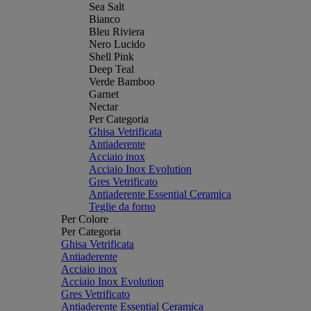
Sea Salt
Bianco
Bleu Riviera
Nero Lucido
Shell Pink
Deep Teal
Verde Bamboo
Garnet
Nectar
Per Categoria
Ghisa Vetrificata
Antiaderente
Acciaio inox
Acciaio Inox Evolution
Gres Vetrificato
Antiaderente Essential Ceramica
Teglie da forno
Per Colore
Per Categoria
Ghisa Vetrificata
Antiaderente
Acciaio inox
Acciaio Inox Evolution
Gres Vetrificato
Antiaderente Essential Ceramica