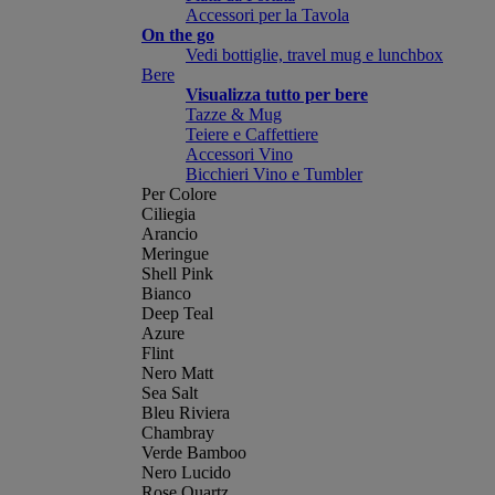
Accessori per la Tavola
On the go
Vedi bottiglie, travel mug e lunchbox
Bere
Visualizza tutto per bere
Tazze & Mug
Teiere e Caffettiere
Accessori Vino
Bicchieri Vino e Tumbler
Per Colore
Ciliegia
Arancio
Meringue
Shell Pink
Bianco
Deep Teal
Azure
Flint
Nero Matt
Sea Salt
Bleu Riviera
Chambray
Verde Bamboo
Nero Lucido
Rose Quartz