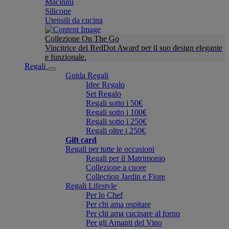
Macinini
Silicone
Utensili da cucina
Collezione On The Go
Vincitrice del RedDot Award per il suo design elegante
e funzionale.
Regali
Guida Regali
Idee Regalo
Set Regalo
Regali sotto i 50€
Regali sotto i 100€
Regali sotto i 250€
Regali oltre i 250€
Gift card
Regali per tutte le occasioni
Regali per il Matrimonio
Collezione a cuore
Collection Jardin e Fiore
Regali Lifestyle
Per lo Chef
Per chi ama ospitare
Per chi ama cucinare al forno
Per gli Amanti del Vino