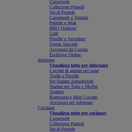
Casseruole
Collezione Pomoli
Set di Pentole
Casseruole e Tegami
Padelle e Wok
BBQ Outdoor
Grill
Pirofile e Arrostiere
Forme Speciali
Accessori da Cucina
Esclusive Online
Infornare
Visualizza tutto per infornare
Cocotte & stampi per pane
Teglie e Pirofile
Set Stampi Antiaderenti
Stampi per Torte e Muffin
Tortiere
Ramequin e Mini Cocotte
Accessori per Infornare
Cucinare
Visualizza tutto per cucinare
Casseruole
Collezione Pomoli
Set di Pentole