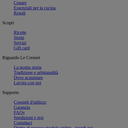
Cenare
Essenziali per la cucina
Regali
Scopri
Ricette
Storie
Servizi
Gift card
Riguardo Le Creuset
La nostra storia
Tradizione e artigianalità
Dove acquistare
Lavora con noi
Supporto
Consigli d'utilizzo
Garanzia
FAQs
Spedizioni e resi
Contattaci
Diritto di recesso modulo online - recedi qui