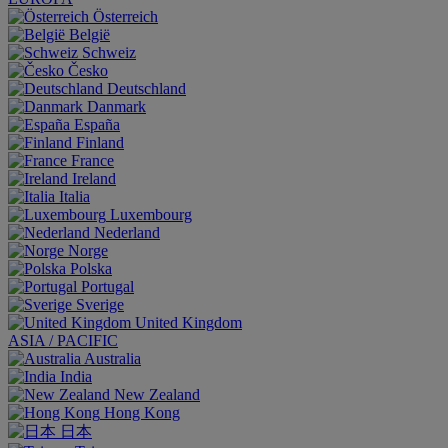
Österreich
België
Schweiz
Česko
Deutschland
Danmark
España
Finland
France
Ireland
Italia
Luxembourg
Nederland
Norge
Polska
Portugal
Sverige
United Kingdom
ASIA / PACIFIC
Australia
India
New Zealand
Hong Kong
日本