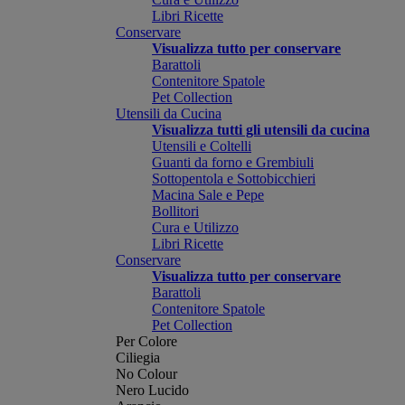
Libri Ricette
Conservare
Visualizza tutto per conservare
Barattoli
Contenitore Spatole
Pet Collection
Utensili da Cucina
Visualizza tutti gli utensili da cucina
Utensili e Coltelli
Guanti da forno e Grembiuli
Sottopentola e Sottobicchieri
Macina Sale e Pepe
Bollitori
Cura e Utilizzo
Libri Ricette
Conservare
Visualizza tutto per conservare
Barattoli
Contenitore Spatole
Pet Collection
Per Colore
Ciliegia
No Colour
Nero Lucido