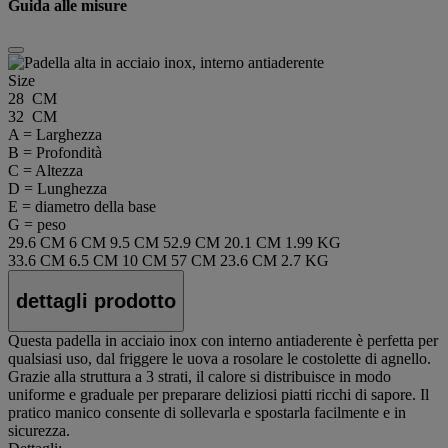
Guida alle misure
Size
28 CM
32 CM
A = Larghezza
B = Profondità
C = Altezza
D = Lunghezza
E = diametro della base
G = peso
29.6 CM
6 CM
9.5 CM
52.9 CM
20.1 CM
1.99 KG
33.6 CM
6.5 CM
10 CM
57 CM
23.6 CM
2.7 KG
dettagli prodotto
Questa padella in acciaio inox con interno antiaderente è perfetta per
qualsiasi uso, dal friggere le uova a rosolare le costolette di agnello.
Grazie alla struttura a 3 strati, il calore si distribuisce in modo
uniforme e graduale per preparare deliziosi piatti ricchi di sapore. Il
pratico manico consente di sollevarla e spostarla facilmente e in
sicurezza.