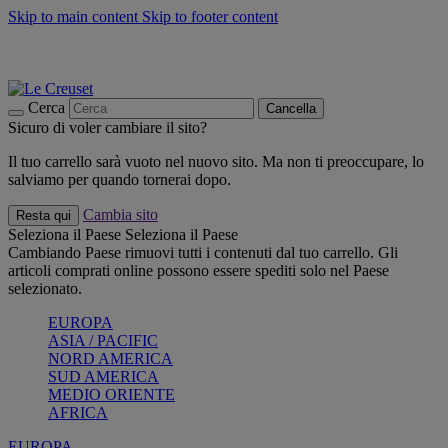
Skip to main content
Skip to footer content
📣 SALDI fino al -40%:
COMPRA
Grigliate, picnic, crea la tua estate con Le Creuset
COMPRA
Paga in 3 rate con Scalapay
Cerca
Cancella
Sicuro di voler cambiare il sito?
Il tuo carrello sarà vuoto nel nuovo sito. Ma non ti preoccupare, lo
salviamo per quando tornerai dopo.
Cambia sito
Resta qui
Seleziona il Paese
Seleziona il Paese
Cambiando Paese rimuovi tutti i contenuti dal tuo carrello. Gli
articoli comprati online possono essere spediti solo nel Paese
selezionato.
EUROPA
ASIA / PACIFIC
NORD AMERICA
SUD AMERICA
MEDIO ORIENTE
AFRICA
EUROPA