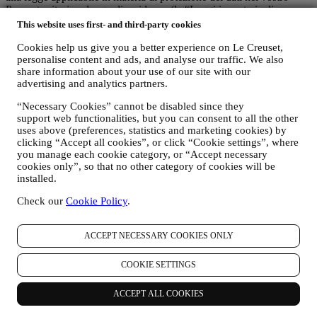
Paese, territorio o luogo di residenza (le “Leggi in materia di
protezione dei dati”).
This website uses first- and third-party cookies
A) QUANDO RACCOGLIAMO DATI DA VOI E CHE TIPO DI DATI
RACCOGLIAMO?
Cookies help us give you a better experience on Le Creuset,
personalise content and ads, and analyse our traffic. We also
Per “dati personali” si intende qualsiasi informazione relativa a voi e
share information about your use of our site with our
che ci consente di identificarvi direttamente o in combinazione con
advertising and analytics partners.
altre informazioni.
Minori: Non raccogliamo dati personali da minori. Dovete aver
“Necessary Cookies” cannot be disabled since they
compiuto almeno 18 anni per utilizzare il nostro sito web e i nostri
support web functionalities, but you can consent to all the other
servizi.
uses above (preferences, statistics and marketing cookies) by
Possiamo raccogliere dati personali da voi quando utilizzate il nostro
clicking “Accept all cookies”, or click “Cookie settings”, where
sito web (il “Sito”), registrate un account Le Creuset, acquistate un
you manage each cookie category, or “Accept necessary
prodotto Le Creuset sul Sito o nei nostri negozi Le Creuset
cookies only”, so that no other category of cookies will be
(Signature Boutiques e Outlet Stores), o vi iscrivete alle nostre
installed.
comunicazioni di marketing. A seconda della vostra richiesta o del
vostro consenso, i dati personali possono includere:
Check our
Cookie Policy
.
i. il vostro nome, cognome, indirizzo email, data di nascita e
ACCEPT NECESSARY COOKIES ONLY
altri dati di contatto (indirizzo, numero di telefono e indirizzo
email), per registrare un account Le Creuset o effettuare un
acquisto come utente ospite o per iscrivervi alle nostre
COOKIE SETTINGS
comunicazioni di marketing sul sito o in negozio;
ii. dati relativi ai vostri acquisti, ad esempio, data e ora
ACCEPT ALL COOKIES
dell’acquisto, data di consegna, dati sul prodotto e sul
pagamento, dati per la gestione degli ordini;