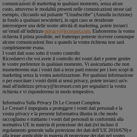
comunicazioni di marketing in qualsiasi momento, senza alcun
costo, attraverso le modalità presenti nelle comunicazioni stesse (ad
esempio, cliccando sul pulsante “Unsubscribe” (Annulla iscrizione)
in fondo a qualsiasi newsletter), in ogni caso se desiderate
interrompere una delle nostre attività di marketing, potete inviarci
un’email all’indirizzo
privacy@lecreuset.com
. Elaboreremo la vostra
richiesta il prima possibile, nel frattempo potreste ricevere comunque
alcune comunicazioni fino a quando la vostra richiesta non sarà
completamente evasa.
I vostri dati sono sotto il vostro controllo
Ricordatevi che voi avete il controllo dei vostri dati e potete gestire
le vostre preferenze in qualsiasi momento. Vi assicuriamo che non
trasmetteremo mai i vostri dati a terze parti esterne per i loro scopi di
marketing senza la vostra autorizzazione. Per qualsiasi informazione
o per esercitare i vostri diritti ai sensi privacy, potete inviarci un'e-
mail all'indirizzo privacy@lecreuset.com per segnalarci la vostra
richiesta e vi risponderemo in modo tempestivo.
Informativa Sulla Privacy Di Le Creuset Completa
Le Creuset è impegnata a proteggere i vostri dati personali e la
vostra privacy e la presente Informativa illustra in che modo
raccogliamo e trattiamo i vostri dati personali in conformità alla
normativa UE in materia di protezione dei dati (ivi incluso il
regolamento generale sulla protezione dei dati dell’UE 2016/679) e
alla legge applicabile in materia di protezione dei dati nel vostro