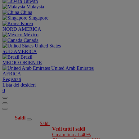
Taiwan
Malaysia
China
Singapore
Korea
NORD AMERICA
México
Canada
United States
SUD AMERICA
Brazil
MEDIO ORIENTE
United Arab Emirates
AFRICA
Registrati
Lista dei desideri
0
Saldi
Saldi
Vedi tutti i saldi
Cream fino al -40%