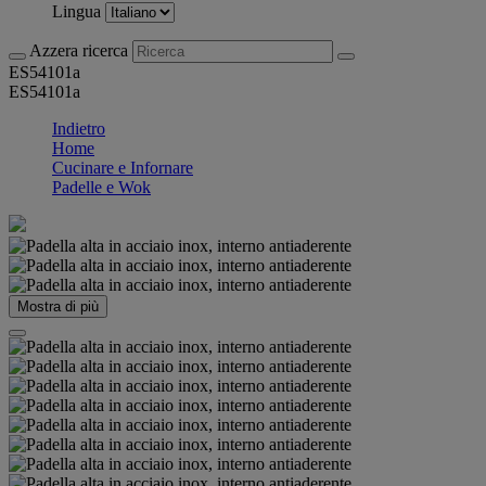
Lingua
Azzera ricerca
ES54101a
ES54101a
Indietro
Home
Cucinare e Infornare
Padelle e Wok
Mostra di più