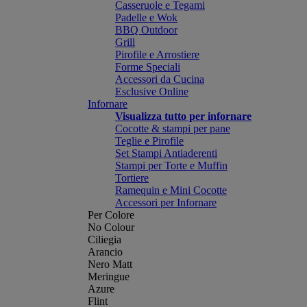
Casseruole e Tegami
Padelle e Wok
BBQ Outdoor
Grill
Pirofile e Arrostiere
Forme Speciali
Accessori da Cucina
Esclusive Online
Infornare
Visualizza tutto per infornare
Cocotte & stampi per pane
Teglie e Pirofile
Set Stampi Antiaderenti
Stampi per Torte e Muffin
Tortiere
Ramequin e Mini Cocotte
Accessori per Infornare
Per Colore
No Colour
Ciliegia
Arancio
Nero Matt
Meringue
Azure
Flint