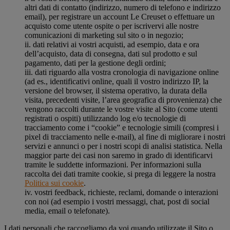
altri dati di contatto (indirizzo, numero di telefono e indirizzo
email), per registrare un account Le Creuset o effettuare un
acquisto come utente ospite o per iscrivervi alle nostre
comunicazioni di marketing sul sito o in negozio;
ii. dati relativi ai vostri acquisti, ad esempio, data e ora
dell’acquisto, data di consegna, dati sul prodotto e sul
pagamento, dati per la gestione degli ordini;
iii. dati riguardo alla vostra cronologia di navigazione online
(ad es., identificativi online, quali il vostro indirizzo IP, la
versione del browser, il sistema operativo, la durata della
visita, precedenti visite, l’area geografica di provenienza) che
vengono raccolti durante le vostre visite al Sito (come utenti
registrati o ospiti) utilizzando log e/o tecnologie di
tracciamento come i “cookie” e tecnologie simili (compresi i
pixel di tracciamento nelle e-mail), al fine di migliorare i nostri
servizi e annunci o per i nostri scopi di analisi statistica. Nella
maggior parte dei casi non saremo in grado di identificarvi
tramite le suddette informazioni. Per informazioni sulla
raccolta dei dati tramite cookie, si prega di leggere la nostra
Politica sui cookie
.
iv. vostri feedback, richieste, reclami, domande o interazioni
con noi (ad esempio i vostri messaggi, chat, post di social
media, email o telefonate).
I dati personali che raccogliamo da voi quando utilizzate il Sito o