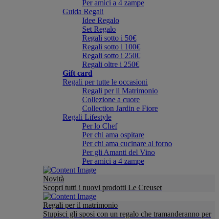
Per amici a 4 zampe
Guida Regali
Idee Regalo
Set Regalo
Regali sotto i 50€
Regali sotto i 100€
Regali sotto i 250€
Regali oltre i 250€
Gift card
Regali per tutte le occasioni
Regali per il Matrimonio
Collezione a cuore
Collection Jardin e Fiore
Regali Lifestyle
Per lo Chef
Per chi ama ospitare
Per chi ama cucinare al forno
Per gli Amanti del Vino
Per amici a 4 zampe
Novità
Scopri tutti i nuovi prodotti Le Creuset
Regali per il matrimonio
Stupisci gli sposi con un regalo che tramanderanno per