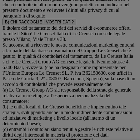
che ci conferite in altro modo vengono protetti come indicato nel
presente documento e voi avete i diritti alla privacy di cui al
paragrafo h di seguito.
B) CHI RACCOGLIE I VOSTRI DATI?
Il titolare del trattamento dei dati dei servizi di e-commerce offerti
tramite il Sito è Le Creuset Italia di Le Creuset con sede legale
presso Milano, Viale Tunisia 38.
Se acconsenti a ricevere le nostre comunicazioni marketing entrerai
a far parte del database consumatori del Gruppo Le Creuset che è
gestito, in qualità di contitolari del trattamento, da Le Creuset Italia
s.r.l. e Le Creuset Group AG con sede legale in Neuhofstrasse 4,
6340 Baar, Svizzera. (che ha designato come rappresentate per
l’Unione Europea Le Creuset SL, P. iva B62153630, con uffici in
Paseo de Gracia 9, 2º - 08007, Barcelona, Spagna), sulla base di un
accordo di contitolarità che prevede essenzialmente che:
(a) Le Creuset Group AG sia responsabile della strategia generale
relativa al marketing e all’esperienza personalizzata del
consumatore;
(b) le entità locali di Le Creuset beneficino e implementino tale
strategia, sviluppando anche in modo indipendente comunicazioni
ed iniziative di marketing a livello locale (all'interno di un
determinato Paese);
(c) entrambi i contitolari siano tenuti a gestire le richieste relative ai
diritti degli interessati in materia di protezione dei dati.