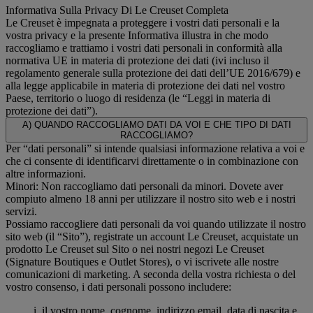
Informativa Sulla Privacy Di Le Creuset Completa
Le Creuset è impegnata a proteggere i vostri dati personali e la
vostra privacy e la presente Informativa illustra in che modo
raccogliamo e trattiamo i vostri dati personali in conformità alla
normativa UE in materia di protezione dei dati (ivi incluso il
regolamento generale sulla protezione dei dati dell’UE 2016/679) e
alla legge applicabile in materia di protezione dei dati nel vostro
Paese, territorio o luogo di residenza (le “Leggi in materia di
protezione dei dati”).
A) QUANDO RACCOGLIAMO DATI DA VOI E CHE TIPO DI DATI
RACCOGLIAMO?
Per “dati personali” si intende qualsiasi informazione relativa a voi e
che ci consente di identificarvi direttamente o in combinazione con
altre informazioni.
Minori: Non raccogliamo dati personali da minori. Dovete aver
compiuto almeno 18 anni per utilizzare il nostro sito web e i nostri
servizi.
Possiamo raccogliere dati personali da voi quando utilizzate il nostro
sito web (il “Sito”), registrate un account Le Creuset, acquistate un
prodotto Le Creuset sul Sito o nei nostri negozi Le Creuset
(Signature Boutiques e Outlet Stores), o vi iscrivete alle nostre
comunicazioni di marketing. A seconda della vostra richiesta o del
vostro consenso, i dati personali possono includere:
i. il vostro nome, cognome, indirizzo email, data di nascita e