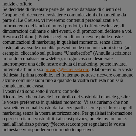
notizie e offerte
Se decidete di diventare parte del nostro database di clienti del
Gruppo e di ricevere newsletter e comunicazioni di marketing da
parte di Le Creuset, vi invieremo contenuti personalizzati e vi
informeremo del lancio di nuovi prodotti, di offerte esclusive, di
dimostrazioni culinarie o altri eventi, o di promozioni dedicate a voi.
Revoca (Opt-out): Potete scegliere di non ricevere più le nostre
comunicazioni di marketing in qualsiasi momento, senza alcun
costo, attraverso le modalità presenti nelle comunicazioni stesse (ad
esempio, cliccando sul pulsante “Unsubscribe” (Annulla iscrizione)
in fondo a qualsiasi newsletter), in ogni caso se desiderate
interrompere una delle nostre attività di marketing, potete inviarci
un’email all’indirizzo
privacy@lecreuset.com
. Elaboreremo la vostra
richiesta il prima possibile, nel frattempo potreste ricevere comunque
alcune comunicazioni fino a quando la vostra richiesta non sarà
completamente evasa.
I vostri dati sono sotto il vostro controllo
Ricordatevi che voi avete il controllo dei vostri dati e potete gestire
le vostre preferenze in qualsiasi momento. Vi assicuriamo che non
trasmetteremo mai i vostri dati a terze parti esterne per i loro scopi di
marketing senza la vostra autorizzazione. Per qualsiasi informazione
o per esercitare i vostri diritti ai sensi privacy, potete inviarci un'e-
mail all'indirizzo privacy@lecreuset.com per segnalarci la vostra
richiesta e vi risponderemo in modo tempestivo.