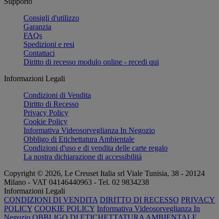
Supporto
Consigli d'utilizzo
Garanzia
FAQs
Spedizioni e resi
Contattaci
Diritto di recesso modulo online - recedi qui
Informazioni Legali
Condizioni di Vendita
Diritto di Recesso
Privacy Policy
Cookie Policy
Informativa Videosorveglianza In Negozio
Obbligo di Etichettatura Ambientale
Condizioni d'uso e di vendita delle carte regalo
La nostra dichiarazione di accessibilità
Copyright © 2026, Le Creuset Italia srl ​​Viale Tunisia, 38 - 20124
Milano - VAT 04146440963 - Tel. 02 9834238
Informazioni Legali
CONDIZIONI DI VENDITA
DIRITTO DI RECESSO
PRIVACY
POLICY
COOKIE POLICY
Informativa Videosorveglianza In
Negozio
OBBLIGO DI ETICHETTATURA AMBIENTALE