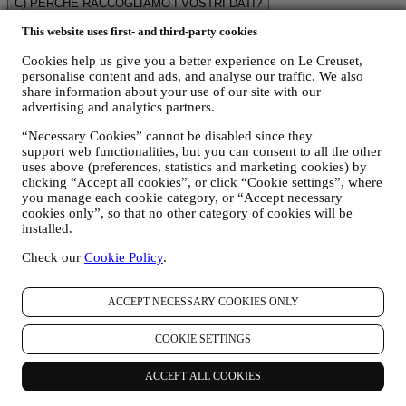
C) PERCHÉ RACCOGLIAMO I VOSTRI DATI?
Possiamo trattare i vostri dati per le seguenti finalità:
This website uses first- and third-party cookies
Cookies help us give you a better experience on Le Creuset,
i. PER ADEMPIERE A NOSTRI OBBLIGHI LEGALI
personalise content and ads, and analyse our traffic. We also
Potremmo essere tenuti a trattare alcuni dati che vi riguardano
share information about your use of our site with our
per adempiere a nostri obblighi legali e ad altri obblighi
advertising and analytics partners.
derivanti da istruzioni ricevute da parte di autorità.
“Necessary Cookies” cannot be disabled since they
ii. PER CREARE UN NUOVO ACCOUNT LE CREUSET
support web functionalities, but you can consent to all the other
Utilizzeremo i vostri dati per creare un account Le Creuset
uses above (preferences, statistics and marketing cookies) by
che vi darà accesso a una serie di vantaggi riservati agli utenti
clicking “Accept all cookies”, or click “Cookie settings”, where
registrati per usufruire al meglio dei nostri servizi, quali, un
you manage each cookie category, or “Accept necessary
cookies only”, so that no other category of cookies will be
checkout più rapido, la possibilità di salvare più indirizzi di
installed.
spedizione, visualizzare e monitorare ordini. Tale attività di
trattamento è basata sull’adempimento contrattuale di tali
Check our
Cookie Policy
.
servizi.
iii. PER GESTIRE VOSTRI ORDINI E FORNIRVI
ACCEPT NECESSARY COOKIES ONLY
NOSTRI PRODOTTI, SERVIZI E ASSISTENZA
Utilizzeremo i vostri dati per gestire il rapporto contrattuale
COOKIE SETTINGS
con voi, i vostri acquisti di prodotti sul Sito e/o nei nostri
negozi Le Creuset, il vostro utilizzo del Sito, qualsiasi
successiva assistenza post-vendita o la vostra aderenza a
ACCEPT ALL COOKIES
concorsi. Potremmo essere tenuti a trattare alcuni dati che vi