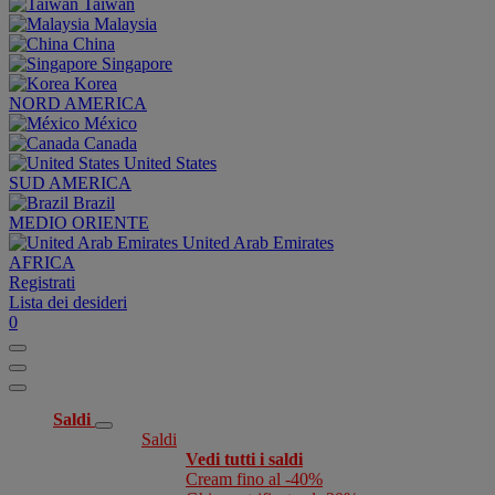
Taiwan
Malaysia
China
Singapore
Korea
NORD AMERICA
México
Canada
United States
SUD AMERICA
Brazil
MEDIO ORIENTE
United Arab Emirates
AFRICA
Registrati
Lista dei desideri
0
Saldi
Saldi
Vedi tutti i saldi
Cream fino al -40%