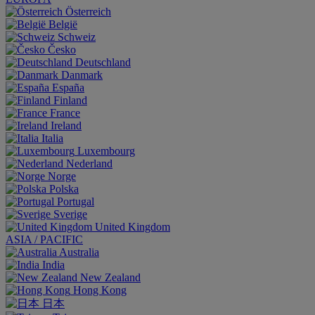
Österreich
België
Schweiz
Česko
Deutschland
Danmark
España
Finland
France
Ireland
Italia
Luxembourg
Nederland
Norge
Polska
Portugal
Sverige
United Kingdom
ASIA / PACIFIC
Australia
India
New Zealand
Hong Kong
日本