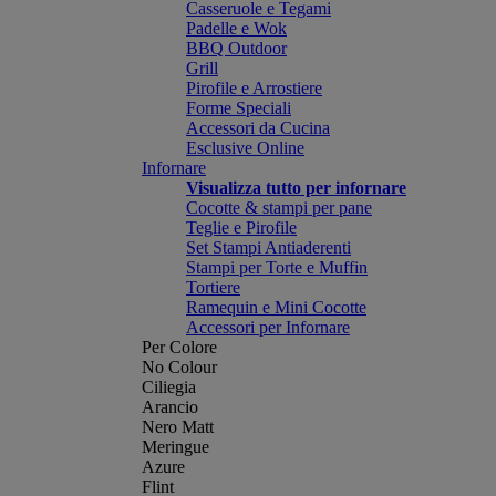
Casseruole e Tegami
Padelle e Wok
BBQ Outdoor
Grill
Pirofile e Arrostiere
Forme Speciali
Accessori da Cucina
Esclusive Online
Infornare
Visualizza tutto per infornare
Cocotte & stampi per pane
Teglie e Pirofile
Set Stampi Antiaderenti
Stampi per Torte e Muffin
Tortiere
Ramequin e Mini Cocotte
Accessori per Infornare
Per Colore
No Colour
Ciliegia
Arancio
Nero Matt
Meringue
Azure
Flint