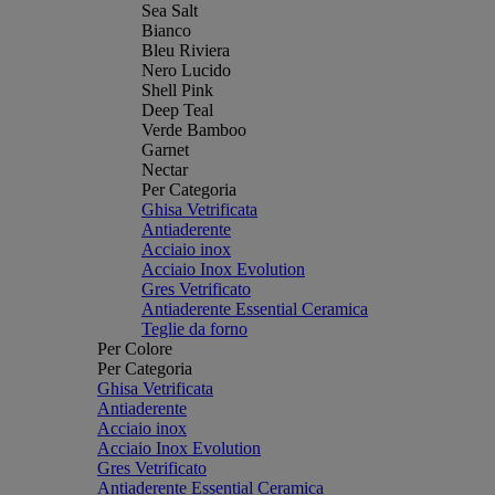
Sea Salt
Bianco
Bleu Riviera
Nero Lucido
Shell Pink
Deep Teal
Verde Bamboo
Garnet
Nectar
Per Categoria
Ghisa Vetrificata
Antiaderente
Acciaio inox
Acciaio Inox Evolution
Gres Vetrificato
Antiaderente Essential Ceramica
Teglie da forno
Per Colore
Per Categoria
Ghisa Vetrificata
Antiaderente
Acciaio inox
Acciaio Inox Evolution
Gres Vetrificato
Antiaderente Essential Ceramica