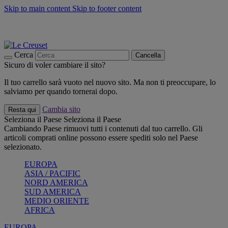
Skip to main content
Skip to footer content
📣 SALDI fino al -40%:
COMPRA
Grigliate, picnic, crea la tua estate con Le Creuset
COMPRA
Paga in 3 rate con Scalapay
Cerca
Cancella
Sicuro di voler cambiare il sito?
Il tuo carrello sarà vuoto nel nuovo sito. Ma non ti preoccupare, lo
salviamo per quando tornerai dopo.
Cambia sito
Resta qui
Seleziona il Paese
Seleziona il Paese
Cambiando Paese rimuovi tutti i contenuti dal tuo carrello. Gli
articoli comprati online possono essere spediti solo nel Paese
selezionato.
EUROPA
ASIA / PACIFIC
NORD AMERICA
SUD AMERICA
MEDIO ORIENTE
AFRICA
EUROPA