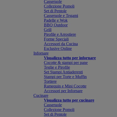
Casseruole
Collezione Pomoli
Set di Pentole
Casseruole e Tegami
Padelle e Wok
BBQ Outdoor
Grill
Pirofile e Arrostiere
Forme Speciali
Accessori da Cucina
Esclusive Online
Infornare
Visualizza tutto per infornare
Cocotte & stampi per pane
Teglie e Pirofile
Set Stampi Antiaderenti
Stampi per Torte e Muffin
Tortiere
Ramequin e Mini Cocotte
Accessori per Infornare
Cucinare
Visualizza tutto per cucinare
Casseruole
Collezione Pomoli
Set di Pentole