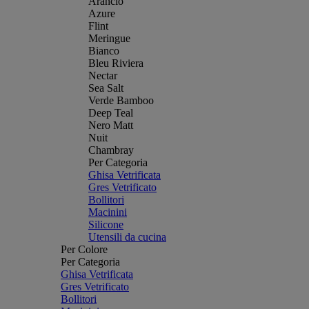
Arancio
Azure
Flint
Meringue
Bianco
Bleu Riviera
Nectar
Sea Salt
Verde Bamboo
Deep Teal
Nero Matt
Nuit
Chambray
Per Categoria
Ghisa Vetrificata
Gres Vetrificato
Bollitori
Macinini
Silicone
Utensili da cucina
Per Colore
Per Categoria
Ghisa Vetrificata
Gres Vetrificato
Bollitori