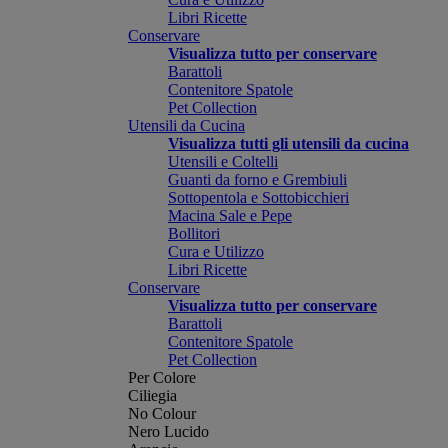
Libri Ricette
Conservare
Visualizza tutto per conservare
Barattoli
Contenitore Spatole
Pet Collection
Utensili da Cucina
Visualizza tutti gli utensili da cucina
Utensili e Coltelli
Guanti da forno e Grembiuli
Sottopentola e Sottobicchieri
Macina Sale e Pepe
Bollitori
Cura e Utilizzo
Libri Ricette
Conservare
Visualizza tutto per conservare
Barattoli
Contenitore Spatole
Pet Collection
Per Colore
Ciliegia
No Colour
Nero Lucido