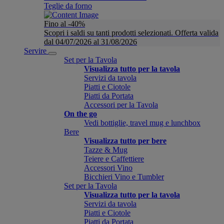
Teglie da forno
Fino al -40%
Scopri i saldi su tanti prodotti selezionati. Offerta valida
dal 04/07/2026 al 31/08/2026
Servire
Set per la Tavola
Visualizza tutto per la tavola
Servizi da tavola
Piatti e Ciotole
Piatti da Portata
Accessori per la Tavola
On the go
Vedi bottiglie, travel mug e lunchbox
Bere
Visualizza tutto per bere
Tazze & Mug
Teiere e Caffettiere
Accessori Vino
Bicchieri Vino e Tumbler
Set per la Tavola
Visualizza tutto per la tavola
Servizi da tavola
Piatti e Ciotole
Piatti da Portata