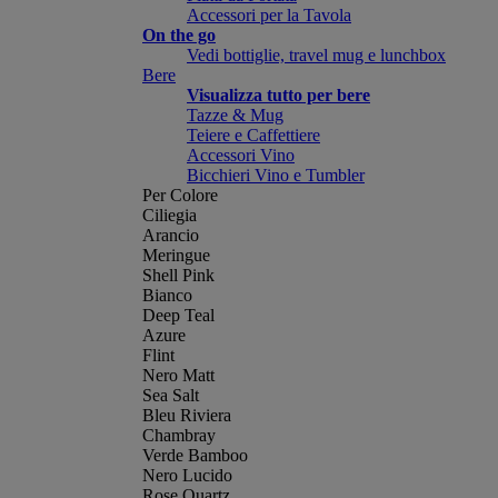
Accessori per la Tavola
On the go
Vedi bottiglie, travel mug e lunchbox
Bere
Visualizza tutto per bere
Tazze & Mug
Teiere e Caffettiere
Accessori Vino
Bicchieri Vino e Tumbler
Per Colore
Ciliegia
Arancio
Meringue
Shell Pink
Bianco
Deep Teal
Azure
Flint
Nero Matt
Sea Salt
Bleu Riviera
Chambray
Verde Bamboo
Nero Lucido
Rose Quartz