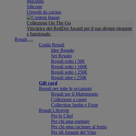
Macinini
Silicone
Utensili da cucina
Collezione On The Go
Vincitrice del RedDot Award per il suo design elegante
e funzionale.
Regali
Guida Regali
Idee Regalo
Set Regalo
Regali sotto i 50€
Regali sotto i 100€
Regali sotto i 250€
Regali oltre i 250€
Gift card
Regali per tutte le occasioni
Regali per il Matrimonio
Collezione a cuore
Collection Jardin e Fiore
Regali Lifestyle
Per lo Chef
Per chi ama ospitare
Per chi ama cucinare al forno
Per gli Amanti del Vino