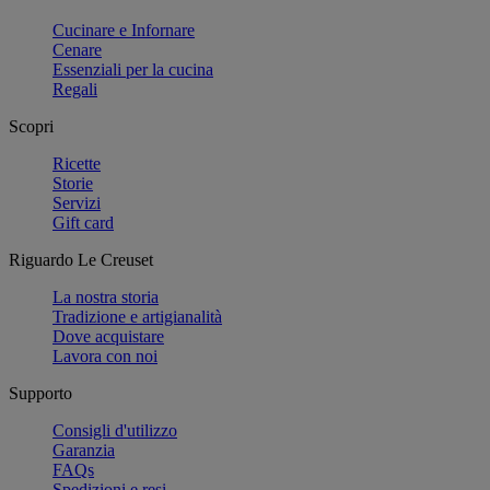
Cucinare e Infornare
Cenare
Essenziali per la cucina
Regali
Scopri
Ricette
Storie
Servizi
Gift card
Riguardo Le Creuset
La nostra storia
Tradizione e artigianalità
Dove acquistare
Lavora con noi
Supporto
Consigli d'utilizzo
Garanzia
FAQs
Spedizioni e resi