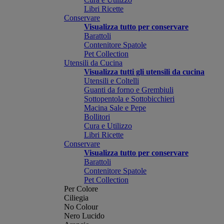
Libri Ricette
Conservare
Visualizza tutto per conservare
Barattoli
Contenitore Spatole
Pet Collection
Utensili da Cucina
Visualizza tutti gli utensili da cucina
Utensili e Coltelli
Guanti da forno e Grembiuli
Sottopentola e Sottobicchieri
Macina Sale e Pepe
Bollitori
Cura e Utilizzo
Libri Ricette
Conservare
Visualizza tutto per conservare
Barattoli
Contenitore Spatole
Pet Collection
Per Colore
Ciliegia
No Colour
Nero Lucido