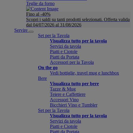
Teglie da forno
Fino al -40%
Scopri i saldi su tanti prodotti selezionati. Offerta valida
dal 04/07/2026 al 31/08/2026
Servire
Set per la Tavola
Visualizza tutto per la tavola
Servizi da tavola
Piatti e Ciotole
Piatti da Portata
Accessori per la Tavola
On the go
Vedi bottiglie, travel mug e lunchbox
Bere
Visualizza tutto per bere
Tazze & Mug
Teiere e Caffettiere
Accessori Vino
Bicchieri Vino e Tumbler
Set per la Tavola
Visualizza tutto per la tavola
Servizi da tavola
Piatti e Ciotole
Piatti da Portata