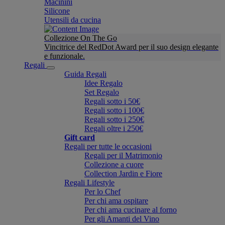
Macinini
Silicone
Utensili da cucina
Collezione On The Go
Vincitrice del RedDot Award per il suo design elegante
e funzionale.
Regali
Guida Regali
Idee Regalo
Set Regalo
Regali sotto i 50€
Regali sotto i 100€
Regali sotto i 250€
Regali oltre i 250€
Gift card
Regali per tutte le occasioni
Regali per il Matrimonio
Collezione a cuore
Collection Jardin e Fiore
Regali Lifestyle
Per lo Chef
Per chi ama ospitare
Per chi ama cucinare al forno
Per gli Amanti del Vino