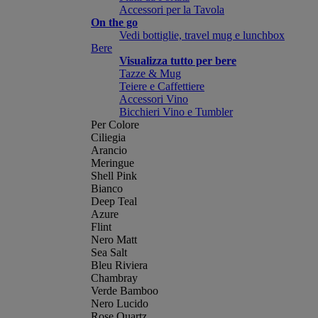
Accessori per la Tavola
On the go
Vedi bottiglie, travel mug e lunchbox
Bere
Visualizza tutto per bere
Tazze & Mug
Teiere e Caffettiere
Accessori Vino
Bicchieri Vino e Tumbler
Per Colore
Ciliegia
Arancio
Meringue
Shell Pink
Bianco
Deep Teal
Azure
Flint
Nero Matt
Sea Salt
Bleu Riviera
Chambray
Verde Bamboo
Nero Lucido
Rose Quartz