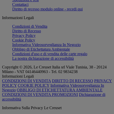
Contattaci
Diritto di recesso modulo online - recedi qui
Informazioni Legali
Condizioni di Vendita
Diritto di Recesso
Privacy Policy
Cookie Policy
Informativa Videosorveglianza In Negozio
Obbligo di Etichettatura Ambientale
Condizioni d'uso e di vendita delle carte regalo
La nostra dichiarazione di accessibilità
Copyright © 2026, Le Creuset Italia srl ​​Viale Tunisia, 38 - 20124
Milano - VAT 04146440963 - Tel. 02 9834238
Informazioni Legali
CONDIZIONI DI VENDITA
DIRITTO DI RECESSO
PRIVACY
POLICY
COOKIE POLICY
Informativa Videosorveglianza In
Negozio
OBBLIGO DI ETICHETTATURA AMBIENTALE
CONDIZIONI DI VENDITA PROMOZIONI
Dichiarazione di
accessibilità
Informativa Sulla Privacy Le Creuset