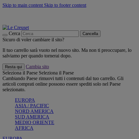
Skip to main content
Skip to footer content
📣 SALDI fino al -40%:
COMPRA
Grigliate, picnic, crea la tua estate con Le Creuset
COMPRA
Paga in 3 rate con Scalapay
Cerca
Cancella
Sicuro di voler cambiare il sito?
Il tuo carrello sarà vuoto nel nuovo sito. Ma non ti preoccupare, lo
salviamo per quando tornerai dopo.
Cambia sito
Resta qui
Seleziona il Paese
Seleziona il Paese
Cambiando Paese rimuovi tutti i contenuti dal tuo carrello. Gli
articoli comprati online possono essere spediti solo nel Paese
selezionato.
EUROPA
ASIA / PACIFIC
NORD AMERICA
SUD AMERICA
MEDIO ORIENTE
AFRICA
EUROPA