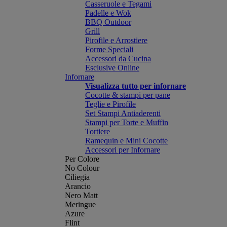
Casseruole e Tegami
Padelle e Wok
BBQ Outdoor
Grill
Pirofile e Arrostiere
Forme Speciali
Accessori da Cucina
Esclusive Online
Infornare
Visualizza tutto per infornare
Cocotte & stampi per pane
Teglie e Pirofile
Set Stampi Antiaderenti
Stampi per Torte e Muffin
Tortiere
Ramequin e Mini Cocotte
Accessori per Infornare
Per Colore
No Colour
Ciliegia
Arancio
Nero Matt
Meringue
Azure
Flint