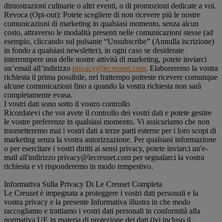
dimostrazioni culinarie o altri eventi, o di promozioni dedicate a voi.
Revoca (Opt-out): Potete scegliere di non ricevere più le nostre
comunicazioni di marketing in qualsiasi momento, senza alcun
costo, attraverso le modalità presenti nelle comunicazioni stesse (ad
esempio, cliccando sul pulsante “Unsubscribe” (Annulla iscrizione)
in fondo a qualsiasi newsletter), in ogni caso se desiderate
interrompere una delle nostre attività di marketing, potete inviarci
un’email all’indirizzo
privacy@lecreuset.com
. Elaboreremo la vostra
richiesta il prima possibile, nel frattempo potreste ricevere comunque
alcune comunicazioni fino a quando la vostra richiesta non sarà
completamente evasa.
I vostri dati sono sotto il vostro controllo
Ricordatevi che voi avete il controllo dei vostri dati e potete gestire
le vostre preferenze in qualsiasi momento. Vi assicuriamo che non
trasmetteremo mai i vostri dati a terze parti esterne per i loro scopi di
marketing senza la vostra autorizzazione. Per qualsiasi informazione
o per esercitare i vostri diritti ai sensi privacy, potete inviarci un'e-
mail all'indirizzo privacy@lecreuset.com per segnalarci la vostra
richiesta e vi risponderemo in modo tempestivo.
Informativa Sulla Privacy Di Le Creuset Completa
Le Creuset è impegnata a proteggere i vostri dati personali e la
vostra privacy e la presente Informativa illustra in che modo
raccogliamo e trattiamo i vostri dati personali in conformità alla
normativa UE in materia di protezione dei dati (ivi incluso il