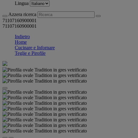
Lingua
Azzera ricerca
71107160900001
71107160900001
Indietro
Home
Cucinare e Infornare
Teglie e Pirofile