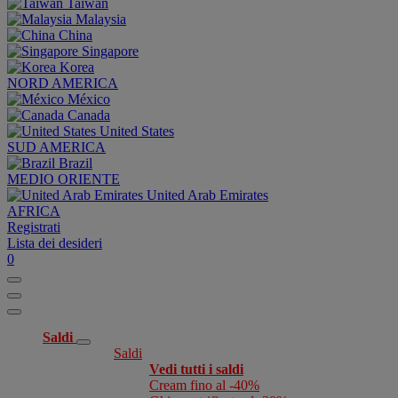
Taiwan
Malaysia
China
Singapore
Korea
NORD AMERICA
México
Canada
United States
SUD AMERICA
Brazil
MEDIO ORIENTE
United Arab Emirates
AFRICA
Registrati
Lista dei desideri
0
Saldi
Saldi
Vedi tutti i saldi
Cream fino al -40%