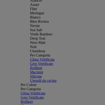
Arancio
Azure
Flint
Meringue
Bianco
Bleu Riviera
Nectar
Sea Salt
Verde Bamboo
Deep Teal
Nero Matt
Nuit
Chambray
Per Categoria
Ghisa Vetrificata
Gres Vetrificato
Bollitori
Macinini
Silicone
Utensili da cucina
Per Colore
Per Categoria
Ghisa Vetrificata
Gres Vetrificato
Bollitori