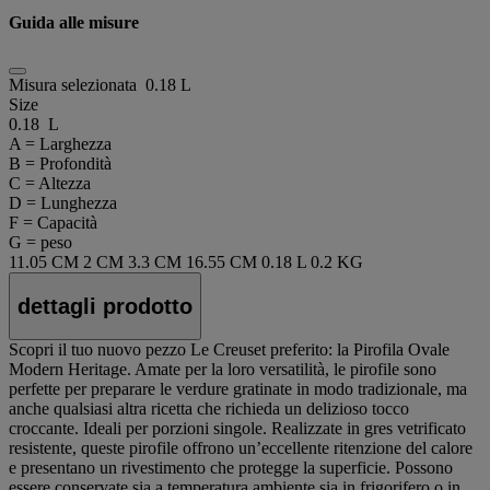
Guida alle misure
Misura selezionata
0.18 L
Size
0.18 L
A = Larghezza
B = Profondità
C = Altezza
D = Lunghezza
F = Capacità
G = peso
11.05 CM
2 CM
3.3 CM
16.55 CM
0.18 L
0.2 KG
dettagli prodotto
Scopri il tuo nuovo pezzo Le Creuset preferito: la Pirofila Ovale
Modern Heritage. Amate per la loro versatilità, le pirofile sono
perfette per preparare le verdure gratinate in modo tradizionale, ma
anche qualsiasi altra ricetta che richieda un delizioso tocco
croccante. Ideali per porzioni singole. Realizzate in gres vetrificato
resistente, queste pirofile offrono un’eccellente ritenzione del calore
e presentano un rivestimento che protegge la superficie. Possono
essere conservate sia a temperatura ambiente sia in frigorifero o in