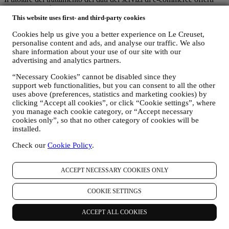
tramite il Sito è Le Creuset Italia di Le Creuset con sede legale
presso Milano, Viale Tunisia 38.
This website uses first- and third-party cookies
Se acconsenti a ricevere le nostre comunicazioni marketing entrerai
Cookies help us give you a better experience on Le Creuset,
a far parte del database consumatori del Gruppo Le Creuset che è
personalise content and ads, and analyse our traffic. We also
gestito, in qualità di contitolari del trattamento, da Le Creuset Italia
share information about your use of our site with our
s.r.l. e Le Creuset Group AG con sede legale in Neuhofstrasse 4,
advertising and analytics partners.
6340 Baar, Svizzera. (che ha designato come rappresentate per
l’Unione Europea Le Creuset SL, P. iva B62153630, con uffici in
“Necessary Cookies” cannot be disabled since they
Paseo de Gracia 9, 2º - 08007, Barcelona, Spagna), sulla base di un
support web functionalities, but you can consent to all the other
accordo di contitolarità che prevede essenzialmente che:
uses above (preferences, statistics and marketing cookies) by
(a) Le Creuset Group AG sia responsabile della strategia generale
clicking “Accept all cookies”, or click “Cookie settings”, where
relativa al marketing e all’esperienza personalizzata del
you manage each cookie category, or “Accept necessary
consumatore;
cookies only”, so that no other category of cookies will be
(b) le entità locali di Le Creuset beneficino e implementino tale
installed.
strategia, sviluppando anche in modo indipendente comunicazioni
Check our
Cookie Policy
.
ed iniziative di marketing a livello locale (all'interno di un
determinato Paese);
(c) entrambi i contitolari siano tenuti a gestire le richieste relative ai
ACCEPT NECESSARY COOKIES ONLY
diritti degli interessati in materia di protezione dei dati.
C) PERCHÉ RACCOGLIAMO I VOSTRI DATI?
COOKIE SETTINGS
Possiamo trattare i vostri dati per le seguenti finalità:
ACCEPT ALL COOKIES
i. PER ADEMPIERE A NOSTRI OBBLIGHI LEGALI