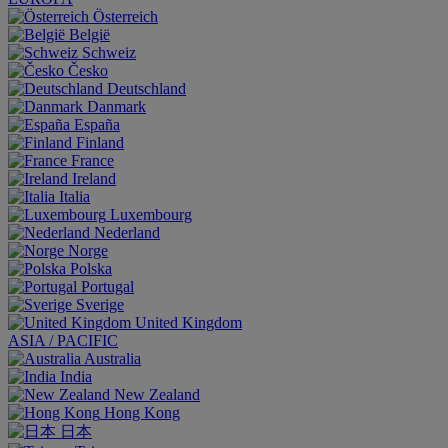
Österreich
België
Schweiz
Česko
Deutschland
Danmark
España
Finland
France
Ireland
Italia
Luxembourg
Nederland
Norge
Polska
Portugal
Sverige
United Kingdom
ASIA / PACIFIC
Australia
India
New Zealand
Hong Kong
日本