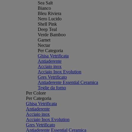
Sea Salt
Bianco
Bleu Riviera
Nero Lucido
Shell Pink
Deep Teal
Verde Bamboo
Garnet
Nectar
Per Categoria
Ghisa Vetrificata
Antiaderente
Acciaio inox
Acciaio Inox Evolution
Gres Vetrificato
Antiaderente Essential Ceramica
Teglie da forno
Per Colore
Per Categoria
Ghisa Vetrificata
Antiaderente
Acciaio inox
Acciaio Inox Evolution
Gres Vetrificato
Antiaderente Essential Ceramica