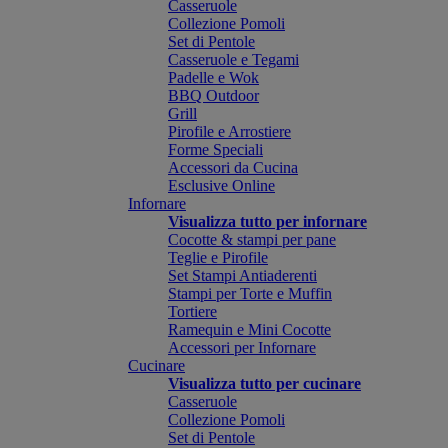
Casseruole
Collezione Pomoli
Set di Pentole
Casseruole e Tegami
Padelle e Wok
BBQ Outdoor
Grill
Pirofile e Arrostiere
Forme Speciali
Accessori da Cucina
Esclusive Online
Infornare
Visualizza tutto per infornare
Cocotte & stampi per pane
Teglie e Pirofile
Set Stampi Antiaderenti
Stampi per Torte e Muffin
Tortiere
Ramequin e Mini Cocotte
Accessori per Infornare
Cucinare
Visualizza tutto per cucinare
Casseruole
Collezione Pomoli
Set di Pentole