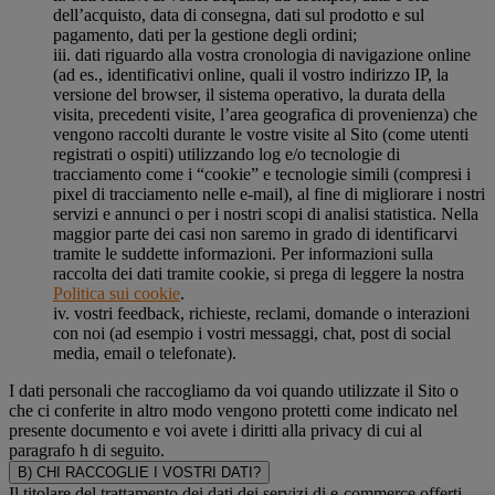
dell’acquisto, data di consegna, dati sul prodotto e sul
pagamento, dati per la gestione degli ordini;
iii. dati riguardo alla vostra cronologia di navigazione online
(ad es., identificativi online, quali il vostro indirizzo IP, la
versione del browser, il sistema operativo, la durata della
visita, precedenti visite, l’area geografica di provenienza) che
vengono raccolti durante le vostre visite al Sito (come utenti
registrati o ospiti) utilizzando log e/o tecnologie di
tracciamento come i “cookie” e tecnologie simili (compresi i
pixel di tracciamento nelle e-mail), al fine di migliorare i nostri
servizi e annunci o per i nostri scopi di analisi statistica. Nella
maggior parte dei casi non saremo in grado di identificarvi
tramite le suddette informazioni. Per informazioni sulla
raccolta dei dati tramite cookie, si prega di leggere la nostra
Politica sui cookie
.
iv. vostri feedback, richieste, reclami, domande o interazioni
con noi (ad esempio i vostri messaggi, chat, post di social
media, email o telefonate).
I dati personali che raccogliamo da voi quando utilizzate il Sito o
che ci conferite in altro modo vengono protetti come indicato nel
presente documento e voi avete i diritti alla privacy di cui al
paragrafo h di seguito.
B) CHI RACCOGLIE I VOSTRI DATI?
Il titolare del trattamento dei dati dei servizi di e-commerce offerti