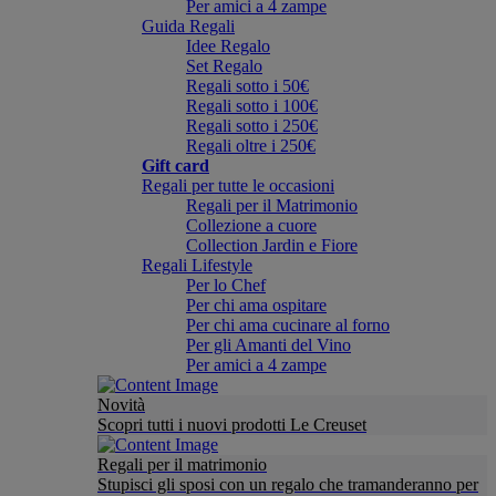
Per amici a 4 zampe
Guida Regali
Idee Regalo
Set Regalo
Regali sotto i 50€
Regali sotto i 100€
Regali sotto i 250€
Regali oltre i 250€
Gift card
Regali per tutte le occasioni
Regali per il Matrimonio
Collezione a cuore
Collection Jardin e Fiore
Regali Lifestyle
Per lo Chef
Per chi ama ospitare
Per chi ama cucinare al forno
Per gli Amanti del Vino
Per amici a 4 zampe
Novità
Scopri tutti i nuovi prodotti Le Creuset
Regali per il matrimonio
Stupisci gli sposi con un regalo che tramanderanno per