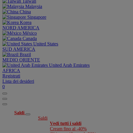
Taiwan
Malaysia
China
Singapore
Korea
NORD AMERICA
México
Canada
United States
SUD AMERICA
Brazil
MEDIO ORIENTE
United Arab Emirates
AFRICA
Registrati
Lista dei desideri
0
Saldi
Saldi
Vedi tutti i saldi
Cream fino al -40%