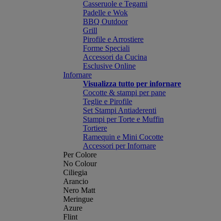
Casseruole e Tegami
Padelle e Wok
BBQ Outdoor
Grill
Pirofile e Arrostiere
Forme Speciali
Accessori da Cucina
Esclusive Online
Infornare
Visualizza tutto per infornare
Cocotte & stampi per pane
Teglie e Pirofile
Set Stampi Antiaderenti
Stampi per Torte e Muffin
Tortiere
Ramequin e Mini Cocotte
Accessori per Infornare
Per Colore
No Colour
Ciliegia
Arancio
Nero Matt
Meringue
Azure
Flint