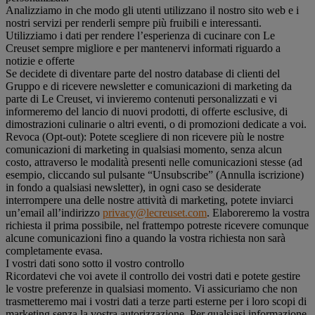
Analizziamo in che modo gli utenti utilizzano il nostro sito web e i
nostri servizi per renderli sempre più fruibili e interessanti.
Utilizziamo i dati per rendere l’esperienza di cucinare con Le
Creuset sempre migliore e per mantenervi informati riguardo a
notizie e offerte
Se decidete di diventare parte del nostro database di clienti del
Gruppo e di ricevere newsletter e comunicazioni di marketing da
parte di Le Creuset, vi invieremo contenuti personalizzati e vi
informeremo del lancio di nuovi prodotti, di offerte esclusive, di
dimostrazioni culinarie o altri eventi, o di promozioni dedicate a voi.
Revoca (Opt-out): Potete scegliere di non ricevere più le nostre
comunicazioni di marketing in qualsiasi momento, senza alcun
costo, attraverso le modalità presenti nelle comunicazioni stesse (ad
esempio, cliccando sul pulsante “Unsubscribe” (Annulla iscrizione)
in fondo a qualsiasi newsletter), in ogni caso se desiderate
interrompere una delle nostre attività di marketing, potete inviarci
un’email all’indirizzo
privacy@lecreuset.com
. Elaboreremo la vostra
richiesta il prima possibile, nel frattempo potreste ricevere comunque
alcune comunicazioni fino a quando la vostra richiesta non sarà
completamente evasa.
I vostri dati sono sotto il vostro controllo
Ricordatevi che voi avete il controllo dei vostri dati e potete gestire
le vostre preferenze in qualsiasi momento. Vi assicuriamo che non
trasmetteremo mai i vostri dati a terze parti esterne per i loro scopi di
marketing senza la vostra autorizzazione. Per qualsiasi informazione