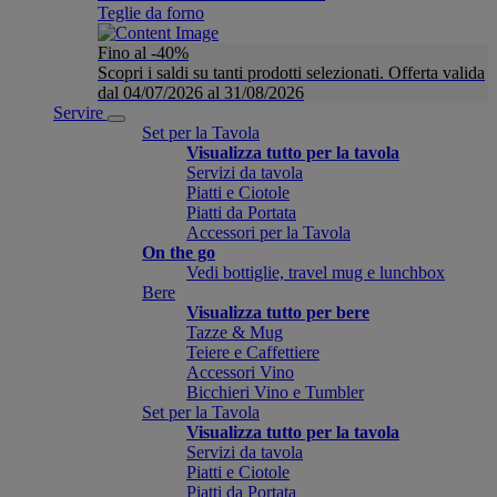
Teglie da forno
Fino al -40%
Scopri i saldi su tanti prodotti selezionati. Offerta valida
dal 04/07/2026 al 31/08/2026
Servire
Set per la Tavola
Visualizza tutto per la tavola
Servizi da tavola
Piatti e Ciotole
Piatti da Portata
Accessori per la Tavola
On the go
Vedi bottiglie, travel mug e lunchbox
Bere
Visualizza tutto per bere
Tazze & Mug
Teiere e Caffettiere
Accessori Vino
Bicchieri Vino e Tumbler
Set per la Tavola
Visualizza tutto per la tavola
Servizi da tavola
Piatti e Ciotole
Piatti da Portata