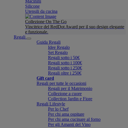
Macinini
Silicone
Utensili da cucina
Collezione On The Go
Vincitrice del RedDot Award per il suo design elegante
e funzionale.
Regali
Guida Regali
Idee Regalo
Set Regalo
Regali sotto i 50€
Regali sotto i 100€
Regali sotto i 250€
Regali oltre i 250€
Gift card
Regali per tutte le occasioni
Regali per il Matrimonio
Collezione a cuore
Collection Jardin e Fiore
Regali Lifestyle
Per lo Chef
Per chi ama ospitare
Per chi ama cucinare al forno
Per gli Amanti del Vino