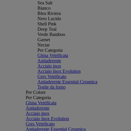
Sea Salt
Bianco
Bleu Riviera
Nero Lucido
Shell Pink
Deep Teal
Verde Bamboo
Garnet
Nectar
Per Categoria
Ghisa Vetrificata
Antiaderente
Acciaio inox
Acciaio Inox Evolution
Gres Vetrificato
Antiaderente Essential Ceramica
Teglie da forno
Per Colore
Per Categoria
Ghisa Vetrificata
Antiaderente
Acciaio inox
Acciaio Inox Evolution
Gres Vetrificato
Antiaderente Essential Ceramica