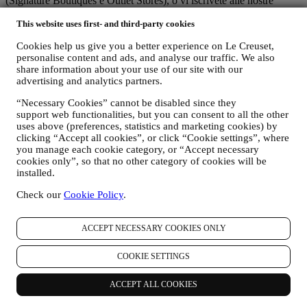
(Signature Boutiques e Outlet Stores), o vi iscrivete alle nostre
comunicazioni di marketing. A seconda della vostra richiesta o del
This website uses first- and third-party cookies
vostro consenso, i dati personali possono includere:
Cookies help us give you a better experience on Le Creuset,
i. il vostro nome, cognome, indirizzo email, data di nascita e
personalise content and ads, and analyse our traffic. We also
altri dati di contatto (indirizzo, numero di telefono e indirizzo
share information about your use of our site with our
email), per registrare un account Le Creuset o effettuare un
advertising and analytics partners.
acquisto come utente ospite o per iscrivervi alle nostre
comunicazioni di marketing sul sito o in negozio;
“Necessary Cookies” cannot be disabled since they
ii. dati relativi ai vostri acquisti, ad esempio, data e ora
support web functionalities, but you can consent to all the other
dell’acquisto, data di consegna, dati sul prodotto e sul
uses above (preferences, statistics and marketing cookies) by
pagamento, dati per la gestione degli ordini;
clicking “Accept all cookies”, or click “Cookie settings”, where
iii. dati riguardo alla vostra cronologia di navigazione online
you manage each cookie category, or “Accept necessary
(ad es., identificativi online, quali il vostro indirizzo IP, la
cookies only”, so that no other category of cookies will be
versione del browser, il sistema operativo, la durata della
installed.
visita, precedenti visite, l’area geografica di provenienza) che
Check our
Cookie Policy
.
vengono raccolti durante le vostre visite al Sito (come utenti
registrati o ospiti) utilizzando log e/o tecnologie di
tracciamento come i “cookie” e tecnologie simili (compresi i
ACCEPT NECESSARY COOKIES ONLY
pixel di tracciamento nelle e-mail), al fine di migliorare i nostri
servizi e annunci o per i nostri scopi di analisi statistica. Nella
COOKIE SETTINGS
maggior parte dei casi non saremo in grado di identificarvi
tramite le suddette informazioni. Per informazioni sulla
raccolta dei dati tramite cookie, si prega di leggere la nostra
ACCEPT ALL COOKIES
Politica sui cookie
.