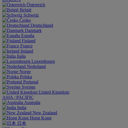
Österreich
België
Schweiz
Česko
Deutschland
Danmark
España
Finland
France
Ireland
Italia
Luxembourg
Nederland
Norge
Polska
Portugal
Sverige
United Kingdom
ASIA / PACIFIC
Australia
India
New Zealand
Hong Kong
日本