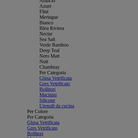
Arancio
Azure
Flint
Meringue
Bianco
Bleu Riviera
Nectar
Sea Salt
Verde Bamboo
Deep Teal
Nero Matt
Nuit
Chambray
Per Categoria
Ghisa Vetrificata
Gres Vetrificato
Bollitori
Macinini
Silicone
Utensili da cucina
Per Colore
Per Categoria
Ghisa Vetrificata
Gres Vetrificato
Bollitori