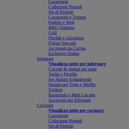
Casseruole
Collezione Pomoli
Set di Pentole
Casseruole e Tegami
Padelle e Wok
BBQ Outdoor
Grill
Pirofile e Arrostiere
Forme Speciali
Accessori da Cucina
Esclusive Online
Infornare
Visualizza tutto per infornare
Cocotte & stampi per pane
Teglie e Pirofile
Set Stampi Antiaderenti
Stampi per Torte e Muffin
Tortiere
Ramequin e Mini Cocotte
Accessori per Infornare
Cucinare
Visualizza tutto per cucinare
Casseruole
Collezione Pomoli
Set di Pentole