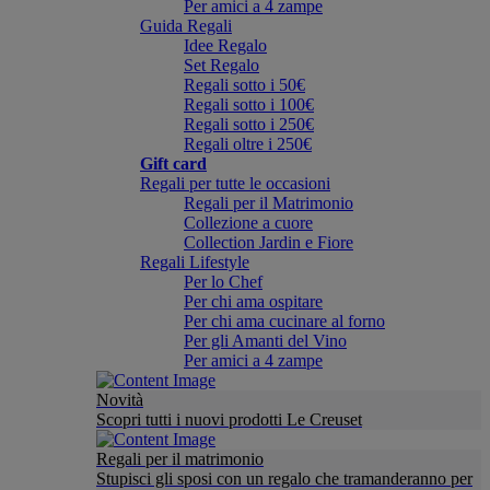
Per amici a 4 zampe
Guida Regali
Idee Regalo
Set Regalo
Regali sotto i 50€
Regali sotto i 100€
Regali sotto i 250€
Regali oltre i 250€
Gift card
Regali per tutte le occasioni
Regali per il Matrimonio
Collezione a cuore
Collection Jardin e Fiore
Regali Lifestyle
Per lo Chef
Per chi ama ospitare
Per chi ama cucinare al forno
Per gli Amanti del Vino
Per amici a 4 zampe
Novità
Scopri tutti i nuovi prodotti Le Creuset
Regali per il matrimonio
Stupisci gli sposi con un regalo che tramanderanno per