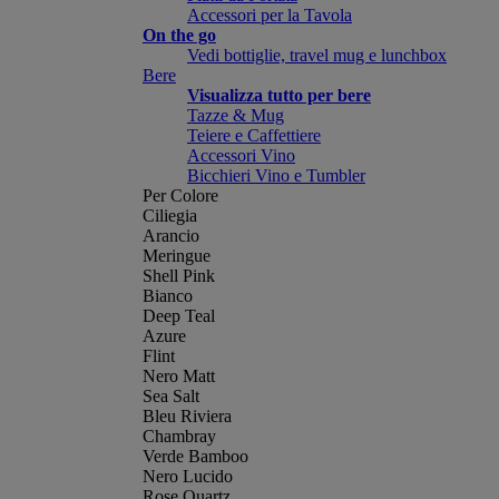
Accessori per la Tavola
On the go
Vedi bottiglie, travel mug e lunchbox
Bere
Visualizza tutto per bere
Tazze & Mug
Teiere e Caffettiere
Accessori Vino
Bicchieri Vino e Tumbler
Per Colore
Ciliegia
Arancio
Meringue
Shell Pink
Bianco
Deep Teal
Azure
Flint
Nero Matt
Sea Salt
Bleu Riviera
Chambray
Verde Bamboo
Nero Lucido
Rose Quartz