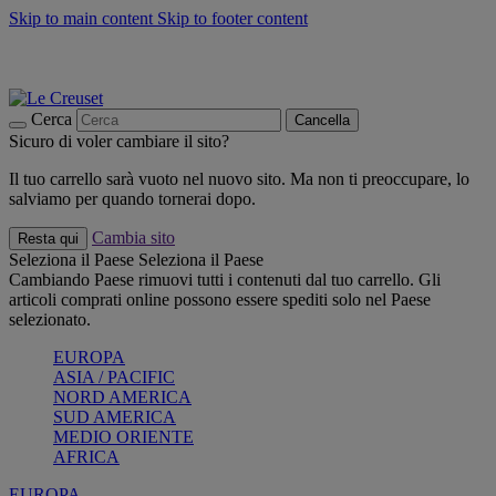
Skip to main content
Skip to footer content
📣 SALDI fino al -40%:
COMPRA
Grigliate, picnic, crea la tua estate con Le Creuset
COMPRA
Paga in 3 rate con Scalapay
Cerca
Cancella
Sicuro di voler cambiare il sito?
Il tuo carrello sarà vuoto nel nuovo sito. Ma non ti preoccupare, lo
salviamo per quando tornerai dopo.
Cambia sito
Resta qui
Seleziona il Paese
Seleziona il Paese
Cambiando Paese rimuovi tutti i contenuti dal tuo carrello. Gli
articoli comprati online possono essere spediti solo nel Paese
selezionato.
EUROPA
ASIA / PACIFIC
NORD AMERICA
SUD AMERICA
MEDIO ORIENTE
AFRICA
EUROPA