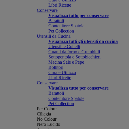
Libri Ricette
Conservare
Visualizza tutto per conservare
Barattoli
Contenitore Spatole
Pet Collection
Utensili da Cucina
Visualizza tutti gli utensili da cucina
Utensili e Coltelli
Guanti da forno e Grembiuli
Sottopentola e Sottobicchieri
Macina Sale e Pepe
Bollitori
Cura e Utilizzo
Libri Ricette
Conservare
Visualizza tutto per conservare
Barattoli
Contenitore Spatole
Pet Collection
Per Colore
Ciliegia
No Colour
Nero Lucido