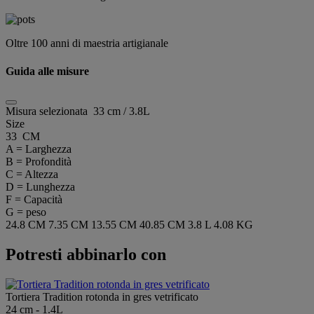
Oltre 100 anni di maestria artigianale
Guida alle misure
Misura selezionata
33 cm / 3.8L
Size
33 CM
A = Larghezza
B = Profondità
C = Altezza
D = Lunghezza
F = Capacità
G = peso
24.8 CM
7.35 CM
13.55 CM
40.85 CM
3.8 L
4.08 KG
Potresti abbinarlo con
Tortiera Tradition rotonda in gres vetrificato
24 cm - 1.4L