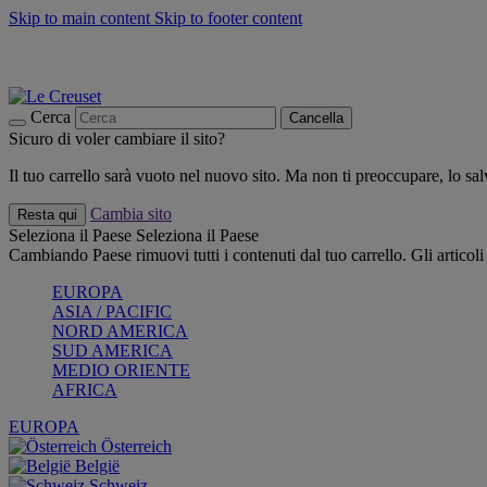
Skip to main content
Skip to footer content
📣 SALDI fino al -40%:
COMPRA
Grigliate, picnic, crea la tua estate con Le Creuset
COMPRA
Paga in 3 rate con Scalapay
Cerca
Cancella
Sicuro di voler cambiare il sito?
Il tuo carrello sarà vuoto nel nuovo sito. Ma non ti preoccupare, lo s
Cambia sito
Resta qui
Seleziona il Paese
Seleziona il Paese
Cambiando Paese rimuovi tutti i contenuti dal tuo carrello. Gli articol
EUROPA
ASIA / PACIFIC
NORD AMERICA
SUD AMERICA
MEDIO ORIENTE
AFRICA
EUROPA
Österreich
België
Schweiz