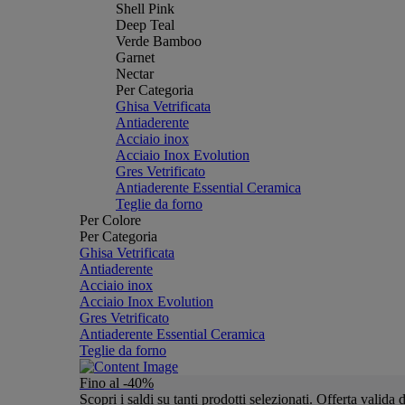
Shell Pink
Deep Teal
Verde Bamboo
Garnet
Nectar
Per Categoria
Ghisa Vetrificata
Antiaderente
Acciaio inox
Acciaio Inox Evolution
Gres Vetrificato
Antiaderente Essential Ceramica
Teglie da forno
Per Colore
Per Categoria
Ghisa Vetrificata
Antiaderente
Acciaio inox
Acciaio Inox Evolution
Gres Vetrificato
Antiaderente Essential Ceramica
Teglie da forno
Fino al -40%
Scopri i saldi su tanti prodotti selezionati. Offerta valid