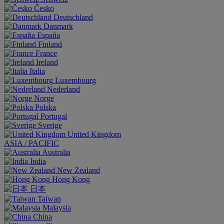
Česko
Deutschland
Danmark
España
Finland
France
Ireland
Italia
Luxembourg
Nederland
Norge
Polska
Portugal
Sverige
United Kingdom
ASIA / PACIFIC
Australia
India
New Zealand
Hong Kong
日本
Taiwan
Malaysia
China