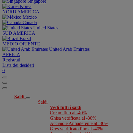
Singapore
Korea
NORD AMERICA
México
Canada
United States
SUD AMERICA
Brazil
MEDIO ORIENTE
United Arab Emirates
AFRICA
Registrati
Lista dei desideri
0
Saldi
Saldi
Vedi tutti i saldi
Cream fino al -40%
Ghisa vetrificata al -30%
Acciaio e Antiaderente al -30%
Gres vetrificato fino al -40%