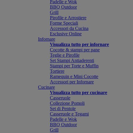
Padelle e Wok
BBQ Outdoor
Grill
Pirofile e Arrostiere
Forme Speciali
Accessori da Cucina
Esclusive Online
Infornare
Visualizza tutto per infornare
Cocotte & stampi per pane
Teglie e Pirofile
Set Stampi Antiaderenti
Stampi per Torte e Muffin
Tortiere
Ramequin e Mini Cocotte
Accessori per Infornare
Cucinare
Visualizza tutto per cucinare
Casseruole
Collezione Pomoli
Set di Pentole
Casseruole e Tegami
Padelle e Wok
BBQ Outdoor
Grill