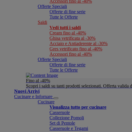
Accessori fino al -40%
Offerte Speciali
Offerte di fine serie
Tutte le Offerte
Saldi
Vedi tutti i saldi
Cream fino al -40%
Ghisa vetrificata al -30%
Acciaio e Antiaderente al -30%
Gres vetrificato fino al -40%
Accessori fino al -40%
Offerte Speciali
Offerte di fine serie
Tutte le Offerte
Fino al -40%
Scopri i saldi su tanti prodotti selezionati. Offerta valid
Nuovi Arrivi
Cucinare e Infornare
Cucinare
Visualizza tutto per cucinare
Casseruole
Collezione Pomoli
Set di Pentole
Casseruole e Tegami