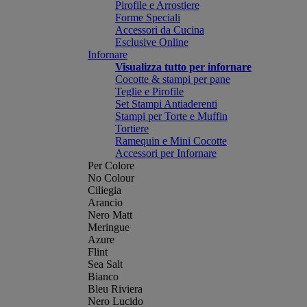
Pirofile e Arrostiere
Forme Speciali
Accessori da Cucina
Esclusive Online
Infornare
Visualizza tutto per infornare
Cocotte & stampi per pane
Teglie e Pirofile
Set Stampi Antiaderenti
Stampi per Torte e Muffin
Tortiere
Ramequin e Mini Cocotte
Accessori per Infornare
Per Colore
No Colour
Ciliegia
Arancio
Nero Matt
Meringue
Azure
Flint
Sea Salt
Bianco
Bleu Riviera
Nero Lucido