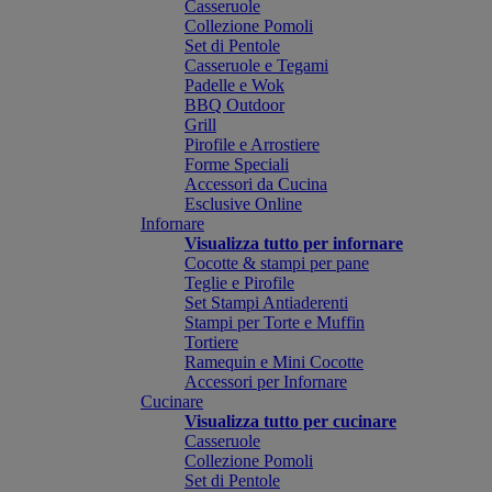
Casseruole
Collezione Pomoli
Set di Pentole
Casseruole e Tegami
Padelle e Wok
BBQ Outdoor
Grill
Pirofile e Arrostiere
Forme Speciali
Accessori da Cucina
Esclusive Online
Infornare
Visualizza tutto per infornare
Cocotte & stampi per pane
Teglie e Pirofile
Set Stampi Antiaderenti
Stampi per Torte e Muffin
Tortiere
Ramequin e Mini Cocotte
Accessori per Infornare
Cucinare
Visualizza tutto per cucinare
Casseruole
Collezione Pomoli
Set di Pentole