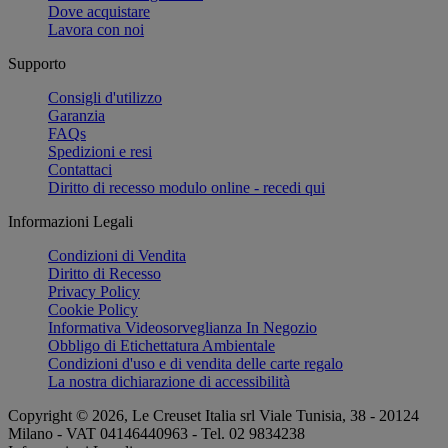
Dove acquistare
Lavora con noi
Supporto
Consigli d'utilizzo
Garanzia
FAQs
Spedizioni e resi
Contattaci
Diritto di recesso modulo online - recedi qui
Informazioni Legali
Condizioni di Vendita
Diritto di Recesso
Privacy Policy
Cookie Policy
Informativa Videosorveglianza In Negozio
Obbligo di Etichettatura Ambientale
Condizioni d'uso e di vendita delle carte regalo
La nostra dichiarazione di accessibilità
Copyright © 2026, Le Creuset Italia srl ​​Viale Tunisia, 38 - 20124
Milano - VAT 04146440963 - Tel. 02 9834238