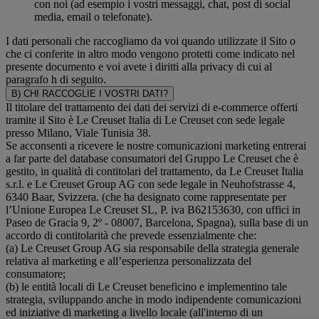
con noi (ad esempio i vostri messaggi, chat, post di social
media, email o telefonate).
I dati personali che raccogliamo da voi quando utilizzate il Sito o
che ci conferite in altro modo vengono protetti come indicato nel
presente documento e voi avete i diritti alla privacy di cui al
paragrafo h di seguito.
B) CHI RACCOGLIE I VOSTRI DATI?
Il titolare del trattamento dei dati dei servizi di e-commerce offerti
tramite il Sito è Le Creuset Italia di Le Creuset con sede legale
presso Milano, Viale Tunisia 38.
Se acconsenti a ricevere le nostre comunicazioni marketing entrerai
a far parte del database consumatori del Gruppo Le Creuset che è
gestito, in qualità di contitolari del trattamento, da Le Creuset Italia
s.r.l. e Le Creuset Group AG con sede legale in Neuhofstrasse 4,
6340 Baar, Svizzera. (che ha designato come rappresentate per
l’Unione Europea Le Creuset SL, P. iva B62153630, con uffici in
Paseo de Gracia 9, 2º - 08007, Barcelona, Spagna), sulla base di un
accordo di contitolarità che prevede essenzialmente che:
(a) Le Creuset Group AG sia responsabile della strategia generale
relativa al marketing e all’esperienza personalizzata del
consumatore;
(b) le entità locali di Le Creuset beneficino e implementino tale
strategia, sviluppando anche in modo indipendente comunicazioni
ed iniziative di marketing a livello locale (all'interno di un