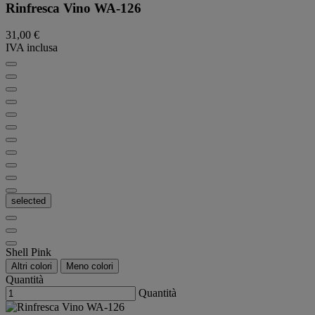
Rinfresca Vino WA-126
31,00 €
IVA inclusa
selected
Shell Pink
Altri colori
Meno colori
Quantità
Quantità