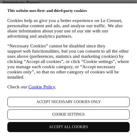
determinato Paese);
(c) entrambi i contitolari siano tenuti a gestire le richieste relative ai
This website uses first- and third-party cookies
diritti degli interessati in materia di protezione dei dati.
C) PERCHÉ RACCOGLIAMO I VOSTRI DATI?
Cookies help us give you a better experience on Le Creuset,
Possiamo trattare i vostri dati per le seguenti finalità:
personalise content and ads, and analyse our traffic. We also
share information about your use of our site with our
advertising and analytics partners.
i. PER ADEMPIERE A NOSTRI OBBLIGHI LEGALI
“Necessary Cookies” cannot be disabled since they
Potremmo essere tenuti a trattare alcuni dati che vi riguardano
support web functionalities, but you can consent to all the other
per adempiere a nostri obblighi legali e ad altri obblighi
uses above (preferences, statistics and marketing cookies) by
derivanti da istruzioni ricevute da parte di autorità.
clicking “Accept all cookies”, or click “Cookie settings”, where
you manage each cookie category, or “Accept necessary
ii. PER CREARE UN NUOVO ACCOUNT LE CREUSET
cookies only”, so that no other category of cookies will be
Utilizzeremo i vostri dati per creare un account Le Creuset
installed.
che vi darà accesso a una serie di vantaggi riservati agli utenti
registrati per usufruire al meglio dei nostri servizi, quali, un
Check our
Cookie Policy
.
checkout più rapido, la possibilità di salvare più indirizzi di
spedizione, visualizzare e monitorare ordini. Tale attività di
trattamento è basata sull’adempimento contrattuale di tali
ACCEPT NECESSARY COOKIES ONLY
servizi.
COOKIE SETTINGS
iii. PER GESTIRE VOSTRI ORDINI E FORNIRVI
NOSTRI PRODOTTI, SERVIZI E ASSISTENZA
ACCEPT ALL COOKIES
Utilizzeremo i vostri dati per gestire il rapporto contrattuale
con voi, i vostri acquisti di prodotti sul Sito e/o nei nostri