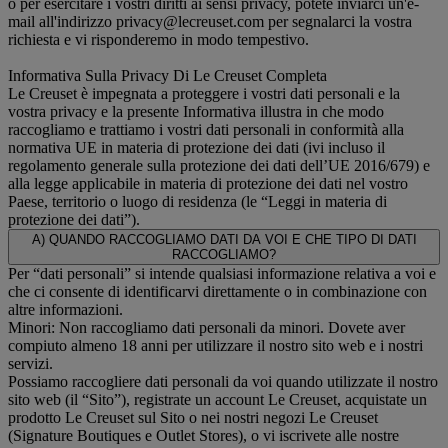
o per esercitare i vostri diritti ai sensi privacy, potete inviarci un'e-
mail all'indirizzo privacy@lecreuset.com per segnalarci la vostra
richiesta e vi risponderemo in modo tempestivo.
Informativa Sulla Privacy Di Le Creuset Completa
Le Creuset è impegnata a proteggere i vostri dati personali e la
vostra privacy e la presente Informativa illustra in che modo
raccogliamo e trattiamo i vostri dati personali in conformità alla
normativa UE in materia di protezione dei dati (ivi incluso il
regolamento generale sulla protezione dei dati dell’UE 2016/679) e
alla legge applicabile in materia di protezione dei dati nel vostro
Paese, territorio o luogo di residenza (le “Leggi in materia di
protezione dei dati”).
A) QUANDO RACCOGLIAMO DATI DA VOI E CHE TIPO DI DATI
RACCOGLIAMO?
Per “dati personali” si intende qualsiasi informazione relativa a voi e
che ci consente di identificarvi direttamente o in combinazione con
altre informazioni.
Minori: Non raccogliamo dati personali da minori. Dovete aver
compiuto almeno 18 anni per utilizzare il nostro sito web e i nostri
servizi.
Possiamo raccogliere dati personali da voi quando utilizzate il nostro
sito web (il “Sito”), registrate un account Le Creuset, acquistate un
prodotto Le Creuset sul Sito o nei nostri negozi Le Creuset
(Signature Boutiques e Outlet Stores), o vi iscrivete alle nostre