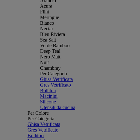
Arancio
Azure
Flint
Meringue
Bianco
Nectar
Bleu Riviera
Sea Salt
Verde Bamboo
Deep Teal
Nero Matt
Nuit
Chambray
Per Categoria
Ghisa Vetrificata
Gres Vetrificato
Bollitori
Macinini
Silicone
Utensili da cucina
Per Colore
Per Categoria
Ghisa Vetrificata
Gres Vetrificato
Bollitori