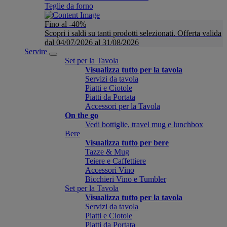
Teglie da forno
Fino al -40%
Scopri i saldi su tanti prodotti selezionati. Offerta valida
dal 04/07/2026 al 31/08/2026
Servire
Set per la Tavola
Visualizza tutto per la tavola
Servizi da tavola
Piatti e Ciotole
Piatti da Portata
Accessori per la Tavola
On the go
Vedi bottiglie, travel mug e lunchbox
Bere
Visualizza tutto per bere
Tazze & Mug
Teiere e Caffettiere
Accessori Vino
Bicchieri Vino e Tumbler
Set per la Tavola
Visualizza tutto per la tavola
Servizi da tavola
Piatti e Ciotole
Piatti da Portata