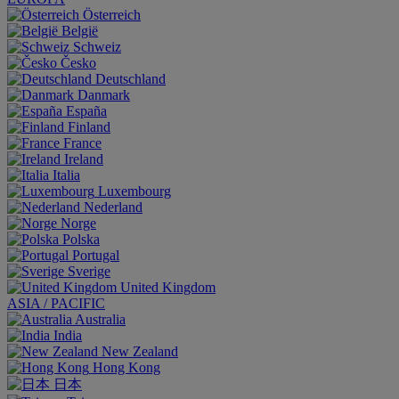
Österreich
België
Schweiz
Česko
Deutschland
Danmark
España
Finland
France
Ireland
Italia
Luxembourg
Nederland
Norge
Polska
Portugal
Sverige
United Kingdom
ASIA / PACIFIC
Australia
India
New Zealand
Hong Kong
日本