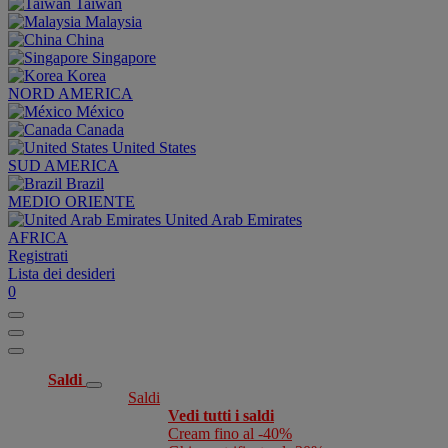
Taiwan
Malaysia
China
Singapore
Korea
NORD AMERICA
México
Canada
United States
SUD AMERICA
Brazil
MEDIO ORIENTE
United Arab Emirates
AFRICA
Registrati
Lista dei desideri
0
Saldi
Saldi
Vedi tutti i saldi
Cream fino al -40%