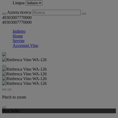
Lingua
Azzera ricerca
49303007770000
49303007770000
Indietro
Home
Servire
Accessori Vino
Pinch to zoom
Best Seller