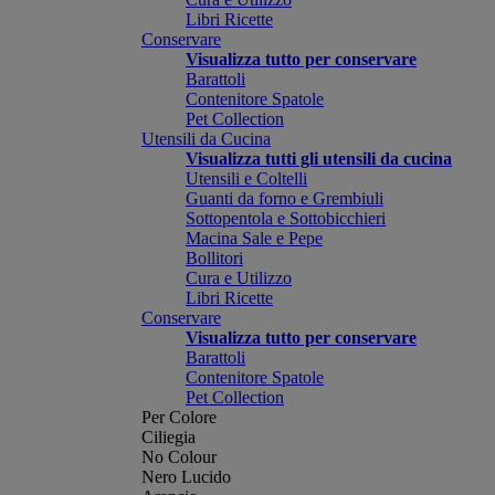
Libri Ricette
Conservare
Visualizza tutto per conservare
Barattoli
Contenitore Spatole
Pet Collection
Utensili da Cucina
Visualizza tutti gli utensili da cucina
Utensili e Coltelli
Guanti da forno e Grembiuli
Sottopentola e Sottobicchieri
Macina Sale e Pepe
Bollitori
Cura e Utilizzo
Libri Ricette
Conservare
Visualizza tutto per conservare
Barattoli
Contenitore Spatole
Pet Collection
Per Colore
Ciliegia
No Colour
Nero Lucido