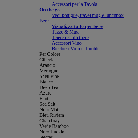
Accessori per la Tavola
On the go
Vedi bottiglie, travel mug e lunchbox
Bere
Visualizza tutto per bere
Tazze & Mug
Teiere e Caffettiere
Accessori Vino
Bicchieri Vino e Tumbler
Per Colore
Ciliegia
Arancio
Meringue
Shell Pink
Bianco
Deep Teal
Azure
Flint
Sea Salt
Nero Matt
Bleu Riviera
Chambray
Verde Bamboo
Nero Lucido
Nectar