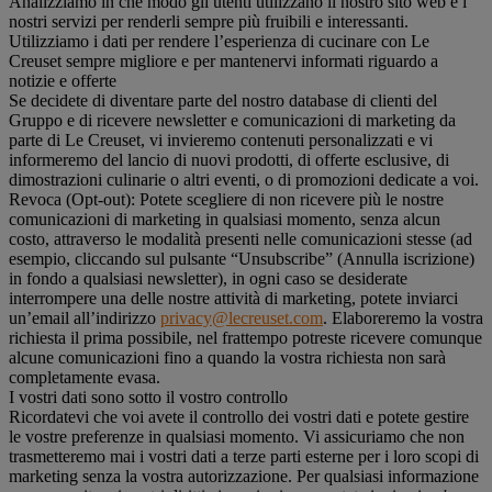
Analizziamo in che modo gli utenti utilizzano il nostro sito web e i
nostri servizi per renderli sempre più fruibili e interessanti.
Utilizziamo i dati per rendere l’esperienza di cucinare con Le
Creuset sempre migliore e per mantenervi informati riguardo a
notizie e offerte
Se decidete di diventare parte del nostro database di clienti del
Gruppo e di ricevere newsletter e comunicazioni di marketing da
parte di Le Creuset, vi invieremo contenuti personalizzati e vi
informeremo del lancio di nuovi prodotti, di offerte esclusive, di
dimostrazioni culinarie o altri eventi, o di promozioni dedicate a voi.
Revoca (Opt-out): Potete scegliere di non ricevere più le nostre
comunicazioni di marketing in qualsiasi momento, senza alcun
costo, attraverso le modalità presenti nelle comunicazioni stesse (ad
esempio, cliccando sul pulsante “Unsubscribe” (Annulla iscrizione)
in fondo a qualsiasi newsletter), in ogni caso se desiderate
interrompere una delle nostre attività di marketing, potete inviarci
un’email all’indirizzo
privacy@lecreuset.com
. Elaboreremo la vostra
richiesta il prima possibile, nel frattempo potreste ricevere comunque
alcune comunicazioni fino a quando la vostra richiesta non sarà
completamente evasa.
I vostri dati sono sotto il vostro controllo
Ricordatevi che voi avete il controllo dei vostri dati e potete gestire
le vostre preferenze in qualsiasi momento. Vi assicuriamo che non
trasmetteremo mai i vostri dati a terze parti esterne per i loro scopi di
marketing senza la vostra autorizzazione. Per qualsiasi informazione