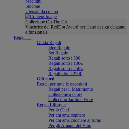
Macinini
Silicone
Utensili da cucina
Collezione On The Go
Vincitrice del RedDot Award per il suo design elegante
e funzionale.
Regali
Guida Regali
Idee Regalo
Set Regalo
Regali sotto i 50€
Regali sotto i 100€
Regali sotto i 250€
Regali oltre i 250€
Gift card
Regali per tutte le occasioni
Regali per il Matrimonio
Collezione a cuore
Collection Jardin e Fiore
Regali Lifestyle
Per lo Chef
Per chi ama ospitare
Per chi ama cucinare al forno
Per gli Amanti del Vino