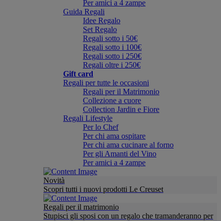
Per amici a 4 zampe
Guida Regali
Idee Regalo
Set Regalo
Regali sotto i 50€
Regali sotto i 100€
Regali sotto i 250€
Regali oltre i 250€
Gift card
Regali per tutte le occasioni
Regali per il Matrimonio
Collezione a cuore
Collection Jardin e Fiore
Regali Lifestyle
Per lo Chef
Per chi ama ospitare
Per chi ama cucinare al forno
Per gli Amanti del Vino
Per amici a 4 zampe
Novità
Scopri tutti i nuovi prodotti Le Creuset
Regali per il matrimonio
Stupisci gli sposi con un regalo che tramanderanno per