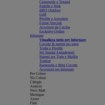
Casseruole e Tegami
Padelle e Wok
BBQ Outdoor
Grill
Pirofile e Arrostiere
Forme Speciali
Accessori da Cucina
Esclusive Online
Infornare
Visualizza tutto per infornare
Cocotte & stampi per pane
Teglie e Pirofile
Set Stampi Antiaderenti
Stampi per Torte e Muffin
Tortiere
Ramequin e Mini Cocotte
Accessori per Infornare
Per Colore
No Colour
Ciliegia
Arancio
Nero Matt
Meringue
Azure
Flint