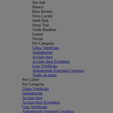
Sea Salt
Bianco
Bleu Riviera
Nero Lucido
Shell Pink
Deep Teal
Verde Bamboo
Garnet
Nectar
Per Categoria
Ghisa Vetrificata
Antiaderente
Acciaio inox
Acciaio Inox Evolution
Gres Vetrificato
Antiaderente Essential Ceramica
Teglie da forno
Per Colore
Per Categoria
Ghisa Vetrificata
Antiaderente
Acciaio inox
Acciaio Inox Evolution
Gres Vetrificato
Antiaderente Essential Ceramica