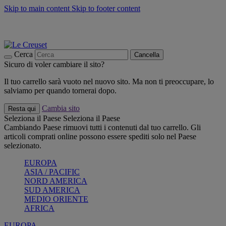
Skip to main content
Skip to footer content
📣 SALDI fino al -40%:
COMPRA
Grigliate, picnic, crea la tua estate con Le Creuset
COMPRA
Paga in 3 rate con Scalapay
Cerca
Cancella
Sicuro di voler cambiare il sito?
Il tuo carrello sarà vuoto nel nuovo sito. Ma non ti preoccupare, lo
salviamo per quando tornerai dopo.
Cambia sito
Resta qui
Seleziona il Paese
Seleziona il Paese
Cambiando Paese rimuovi tutti i contenuti dal tuo carrello. Gli
articoli comprati online possono essere spediti solo nel Paese
selezionato.
EUROPA
ASIA / PACIFIC
NORD AMERICA
SUD AMERICA
MEDIO ORIENTE
AFRICA
EUROPA