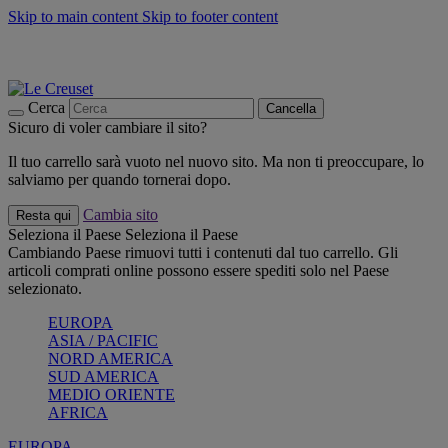
Skip to main content
Skip to footer content
📣 SALDI fino al -40%:
COMPRA
Grigliate, picnic, crea la tua estate con Le Creuset
COMPRA
Paga in 3 rate con Scalapay
Cerca
Cancella
Sicuro di voler cambiare il sito?
Il tuo carrello sarà vuoto nel nuovo sito. Ma non ti preoccupare, lo
salviamo per quando tornerai dopo.
Cambia sito
Resta qui
Seleziona il Paese
Seleziona il Paese
Cambiando Paese rimuovi tutti i contenuti dal tuo carrello. Gli
articoli comprati online possono essere spediti solo nel Paese
selezionato.
EUROPA
ASIA / PACIFIC
NORD AMERICA
SUD AMERICA
MEDIO ORIENTE
AFRICA
EUROPA