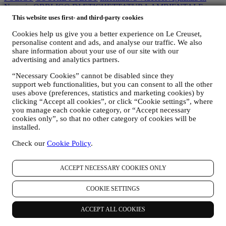
Negozio
OBBLIGO DI ETICHETTATURA AMBIENTALE
CONDIZIONI DI VENDITA PROMOZIONI
Dichiarazione di
This website uses first- and third-party cookies
accessibilità
Cookies help us give you a better experience on Le Creuset,
Informativa Sulla Privacy Le Creuset
personalise content and ads, and analyse our traffic. We also
share information about your use of our site with our
L'Informativa sulla privacy qui sotto riportata si rivolge ai nostri
advertising and analytics partners.
utenti visitatori e consumatori. Se siete dei partner commerciali vi
“Necessary Cookies” cannot be disabled since they
preghiamo di accedere alla Informativa Privacy B2B accessibile
qui
.
support web functionalities, but you can consent to all the other
Promettiamo di rispettare la vostra privacy e di proteggere i vostri
uses above (preferences, statistics and marketing cookies) by
dati personali. Vi informeremo sempre di come utilizzeremo i vostri
clicking “Accept all cookies”, or click “Cookie settings”, where
dati e dei motivi dell’utilizzo.
you manage each cookie category, or “Accept necessary
La sicurezza degli acquisti online è la nostra priorità
cookies only”, so that no other category of cookies will be
I vostri dati personali sono conservati in modo sicuro e strettamente
installed.
confidenziale, in conformità alla normativa europea in materia di
protezione dei dati. Siamo consapevoli che la sicurezza è molto
Check our
Cookie Policy
.
importante al momento di effettuare acquisti online, pertanto
utilizziamo le tecnologie più avanzate per garantire che tutti i vostri
dati personali e i dettagli della vostra carta di credito siano
ACCEPT NECESSARY COOKIES ONLY
completamente protetti e restino interamente riservati.
Utilizziamo i dati per rendere i vostri acquisti semplici e
COOKIE SETTINGS
personalizzati.
Analizziamo in che modo gli utenti utilizzano il nostro sito web e i
ACCEPT ALL COOKIES
nostri servizi per renderli sempre più fruibili e interessanti.
Utilizziamo i dati per rendere l’esperienza di cucinare con Le