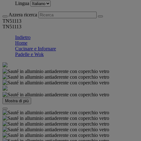
Lingua
Azzera ricerca
TN51113
TN51113
Indietro
Home
Cucinare e Infornare
Padelle e Wok
Mostra di più