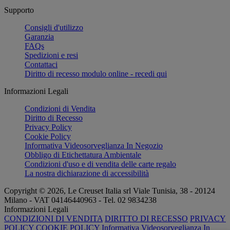
Supporto
Consigli d'utilizzo
Garanzia
FAQs
Spedizioni e resi
Contattaci
Diritto di recesso modulo online - recedi qui
Informazioni Legali
Condizioni di Vendita
Diritto di Recesso
Privacy Policy
Cookie Policy
Informativa Videosorveglianza In Negozio
Obbligo di Etichettatura Ambientale
Condizioni d'uso e di vendita delle carte regalo
La nostra dichiarazione di accessibilità
Copyright © 2026, Le Creuset Italia srl ​​Viale Tunisia, 38 - 20124
Milano - VAT 04146440963 - Tel. 02 9834238
Informazioni Legali
CONDIZIONI DI VENDITA
DIRITTO DI RECESSO
PRIVACY
POLICY
COOKIE POLICY
Informativa Videosorveglianza In