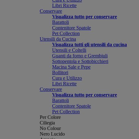
Libri Ricette
Conservare
Visualizza tutto per conservare
Barattoli
Contenitore Spatole
Pet Collection
Utensili da Cucina
Visualizza tutti gli utensili da cucina
Utensili e Coltelli
Guanti da forno e Grembiuli
Sottopentola e Sottobicchieri
Macina Sale e Pepe
Bollitori
Cura e Utilizzo
Libri Ricette
Conservare
Visualizza tutto per conservare
Barattoli
Contenitore Spatole
Pet Collection
Per Colore
Ciliegia
No Colour
Nero Lucido