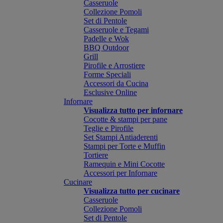
Casseruole
Collezione Pomoli
Set di Pentole
Casseruole e Tegami
Padelle e Wok
BBQ Outdoor
Grill
Pirofile e Arrostiere
Forme Speciali
Accessori da Cucina
Esclusive Online
Infornare
Visualizza tutto per infornare
Cocotte & stampi per pane
Teglie e Pirofile
Set Stampi Antiaderenti
Stampi per Torte e Muffin
Tortiere
Ramequin e Mini Cocotte
Accessori per Infornare
Cucinare
Visualizza tutto per cucinare
Casseruole
Collezione Pomoli
Set di Pentole