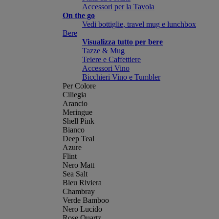
Accessori per la Tavola
On the go
Vedi bottiglie, travel mug e lunchbox
Bere
Visualizza tutto per bere
Tazze & Mug
Teiere e Caffettiere
Accessori Vino
Bicchieri Vino e Tumbler
Per Colore
Ciliegia
Arancio
Meringue
Shell Pink
Bianco
Deep Teal
Azure
Flint
Nero Matt
Sea Salt
Bleu Riviera
Chambray
Verde Bamboo
Nero Lucido
Rose Quartz