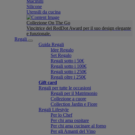
Macinini
Silicone
Utensili da cucina
Collezione On The Go
Vincitrice del RedDot Award per il suo design elegante
e funzionale.
Regali
Guida Regali
Idee Regalo
Set Regalo
Regali sotto i 50€
Regali sotto i 100€
Regali sotto i 250€
Regali oltre i 250€
Gift card
Regali per tutte le occasioni
Regali per il Matrimonio
Collezione a cuore
Collection Jardin e Fiore
Regali Lifestyle
Per lo Chef
Per chi ama ospitare
Per chi ama cucinare al forno
Per gli Amanti del Vino