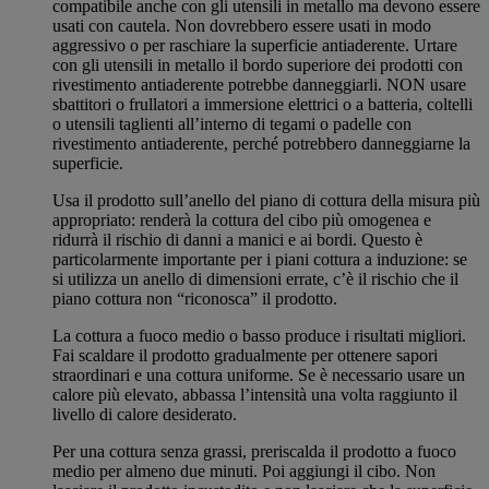
compatibile anche con gli utensili in metallo ma devono essere
usati con cautela. Non dovrebbero essere usati in modo
aggressivo o per raschiare la superficie antiaderente. Urtare
con gli utensili in metallo il bordo superiore dei prodotti con
rivestimento antiaderente potrebbe danneggiarli. NON usare
sbattitori o frullatori a immersione elettrici o a batteria, coltelli
o utensili taglienti all’interno di tegami o padelle con
rivestimento antiaderente, perché potrebbero danneggiarne la
superficie.
Usa il prodotto sull’anello del piano di cottura della misura più
appropriato: renderà la cottura del cibo più omogenea e
ridurrà il rischio di danni a manici e ai bordi. Questo è
particolarmente importante per i piani cottura a induzione: se
si utilizza un anello di dimensioni errate, c’è il rischio che il
piano cottura non “riconosca” il prodotto.
La cottura a fuoco medio o basso produce i risultati migliori.
Fai scaldare il prodotto gradualmente per ottenere sapori
straordinari e una cottura uniforme. Se è necessario usare un
calore più elevato, abbassa l’intensità una volta raggiunto il
livello di calore desiderato.
Per una cottura senza grassi, preriscalda il prodotto a fuoco
medio per almeno due minuti. Poi aggiungi il cibo. Non