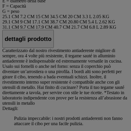
E = diametro della base
F = Capacità
G = peso
25.1 CM
7.2 CM
15 CM
34.5 CM
20 CM
3.3 L
2.05 KG
29.1 CM
9 CM
17.1 CM
38.7 CM
20.80 CM
5.4 L
2.62 KG
31.1 CM
9.7 CM
17.9 CM
40.7 CM
21.7 CM
6.8 L
2.89 KG
dettagli prodotto
Caratterizzato dal nostro rivestimento antiaderente migliore di
sempre, ora 4 volte più resistente, il tegame sauté in alluminio
antiaderente è indispensabile ed estremamente versatile in cucina.
Usalo sui fornelli o anche nel forno: senza il coperchio può
diventare un’arrostiera o una pirofila. I bordi alti sono perfetti per
girare il cibo, tenendo a bada eventuali schizzi. Inoltre, il
rivestimento interno super resistente è compatibile anche con gli
utensili di metallo. Hai finito di cucinare? Porta il tuo tegame sauté
direttamente a tavola, per servire con stile le tue ricette. *Testato in
laboratorio indipendente con prove per la resistenza all’abrasione da
utensili in metallo
Dettagli:
Pulizia impeccabile: i nostri prodotti antiaderenti non fanno
attaccare il cibo per una facile pulizia.