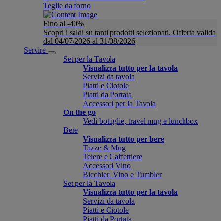
Teglie da forno
Fino al -40%
Scopri i saldi su tanti prodotti selezionati. Offerta valida
dal 04/07/2026 al 31/08/2026
Servire
Set per la Tavola
Visualizza tutto per la tavola
Servizi da tavola
Piatti e Ciotole
Piatti da Portata
Accessori per la Tavola
On the go
Vedi bottiglie, travel mug e lunchbox
Bere
Visualizza tutto per bere
Tazze & Mug
Teiere e Caffettiere
Accessori Vino
Bicchieri Vino e Tumbler
Set per la Tavola
Visualizza tutto per la tavola
Servizi da tavola
Piatti e Ciotole
Piatti da Portata