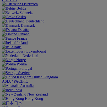
Österreich
België
Schweiz
Česko
Deutschland
Danmark
España
Finland
France
Ireland
Italia
Luxembourg
Nederland
Norge
Polska
Portugal
Sverige
United Kingdom
ASIA / PACIFIC
Australia
India
New Zealand
Hong Kong
日本