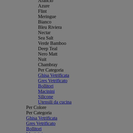
Arancio
Azure
Flint
Meringue
Bianco
Bleu Riviera
Nectar
Sea Salt
Verde Bamboo
Deep Teal
Nero Matt
Nuit
Chambray
Per Categoria
Ghisa Vetrificata
Gres Vetrificato
Bollitori
Macinini
Silicone
Utensili da cucina
Per Colore
Per Categoria
Ghisa Vetrificata
Gres Vetrificato
Bollitori