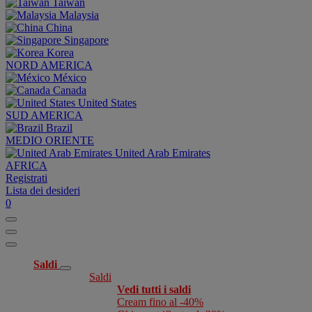
Taiwan
Malaysia
China
Singapore
Korea
NORD AMERICA
México
Canada
United States
SUD AMERICA
Brazil
MEDIO ORIENTE
United Arab Emirates
AFRICA
Registrati
Lista dei desideri
0
Saldi
Saldi
Vedi tutti i saldi
Cream fino al -40%