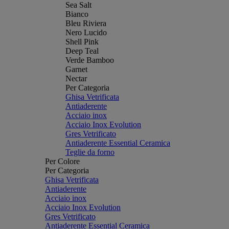
Sea Salt
Bianco
Bleu Riviera
Nero Lucido
Shell Pink
Deep Teal
Verde Bamboo
Garnet
Nectar
Per Categoria
Ghisa Vetrificata
Antiaderente
Acciaio inox
Acciaio Inox Evolution
Gres Vetrificato
Antiaderente Essential Ceramica
Teglie da forno
Per Colore
Per Categoria
Ghisa Vetrificata
Antiaderente
Acciaio inox
Acciaio Inox Evolution
Gres Vetrificato
Antiaderente Essential Ceramica