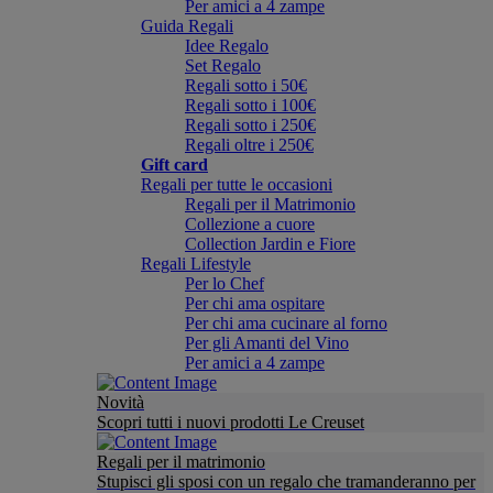
Per amici a 4 zampe
Guida Regali
Idee Regalo
Set Regalo
Regali sotto i 50€
Regali sotto i 100€
Regali sotto i 250€
Regali oltre i 250€
Gift card
Regali per tutte le occasioni
Regali per il Matrimonio
Collezione a cuore
Collection Jardin e Fiore
Regali Lifestyle
Per lo Chef
Per chi ama ospitare
Per chi ama cucinare al forno
Per gli Amanti del Vino
Per amici a 4 zampe
Novità
Scopri tutti i nuovi prodotti Le Creuset
Regali per il matrimonio
Stupisci gli sposi con un regalo che tramanderanno per