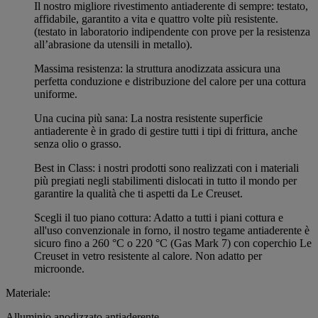
Il nostro migliore rivestimento antiaderente di sempre: testato,
affidabile, garantito a vita e quattro volte più resistente.
(testato in laboratorio indipendente con prove per la resistenza
all’abrasione da utensili in metallo).
Massima resistenza: la struttura anodizzata assicura una
perfetta conduzione e distribuzione del calore per una cottura
uniforme.
Una cucina più sana: La nostra resistente superficie
antiaderente è in grado di gestire tutti i tipi di frittura, anche
senza olio o grasso.
Best in Class: i nostri prodotti sono realizzati con i materiali
più pregiati negli stabilimenti dislocati in tutto il mondo per
garantire la qualità che ti aspetti da Le Creuset.
Scegli il tuo piano cottura: Adatto a tutti i piani cottura e
all'uso convenzionale in forno, il nostro tegame antiaderente è
sicuro fino a 260 °C o 220 °C (Gas Mark 7) con coperchio Le
Creuset in vetro resistente al calore. Non adatto per
microonde.
Materiale:
Alluminio anodizzato antiaderente