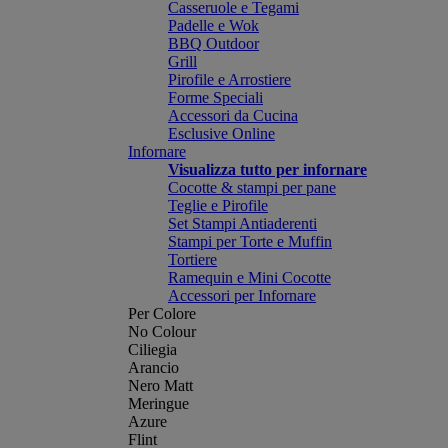
Casseruole e Tegami
Padelle e Wok
BBQ Outdoor
Grill
Pirofile e Arrostiere
Forme Speciali
Accessori da Cucina
Esclusive Online
Infornare
Visualizza tutto per infornare
Cocotte & stampi per pane
Teglie e Pirofile
Set Stampi Antiaderenti
Stampi per Torte e Muffin
Tortiere
Ramequin e Mini Cocotte
Accessori per Infornare
Per Colore
No Colour
Ciliegia
Arancio
Nero Matt
Meringue
Azure
Flint