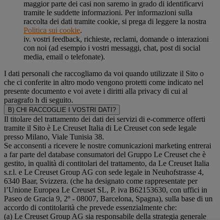
maggior parte dei casi non saremo in grado di identificarvi
tramite le suddette informazioni. Per informazioni sulla
raccolta dei dati tramite cookie, si prega di leggere la nostra
Politica sui cookie
.
iv. vostri feedback, richieste, reclami, domande o interazioni
con noi (ad esempio i vostri messaggi, chat, post di social
media, email o telefonate).
I dati personali che raccogliamo da voi quando utilizzate il Sito o
che ci conferite in altro modo vengono protetti come indicato nel
presente documento e voi avete i diritti alla privacy di cui al
paragrafo h di seguito.
B) CHI RACCOGLIE I VOSTRI DATI?
Il titolare del trattamento dei dati dei servizi di e-commerce offerti
tramite il Sito è Le Creuset Italia di Le Creuset con sede legale
presso Milano, Viale Tunisia 38.
Se acconsenti a ricevere le nostre comunicazioni marketing entrerai
a far parte del database consumatori del Gruppo Le Creuset che è
gestito, in qualità di contitolari del trattamento, da Le Creuset Italia
s.r.l. e Le Creuset Group AG con sede legale in Neuhofstrasse 4,
6340 Baar, Svizzera. (che ha designato come rappresentate per
l’Unione Europea Le Creuset SL, P. iva B62153630, con uffici in
Paseo de Gracia 9, 2º - 08007, Barcelona, Spagna), sulla base di un
accordo di contitolarità che prevede essenzialmente che:
(a) Le Creuset Group AG sia responsabile della strategia generale