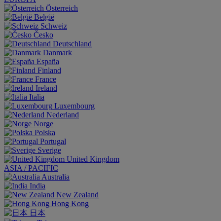
Österreich
België
Schweiz
Česko
Deutschland
Danmark
España
Finland
France
Ireland
Italia
Luxembourg
Nederland
Norge
Polska
Portugal
Sverige
United Kingdom
ASIA / PACIFIC
Australia
India
New Zealand
Hong Kong
日本