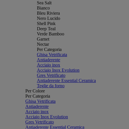
Sea Salt
Bianco
Bleu Riviera
Nero Lucido
Shell Pink
Deep Teal
Verde Bamboo
Garnet
Nectar
Per Categoria
Ghisa Vetrificata
Antiaderente
Acciaio inox
Acciaio Inox Evolution
Gres Vetrificato
Antiaderente Essential Ceramica
Teglie da forno
Per Colore
Per Categoria
Ghisa Vetrificata
Antiaderente
Acciaio inox
Acciaio Inox Evolution
Gres Vetrificato
Antiaderente Essential Ceramica