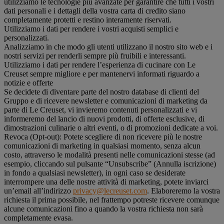
utilizziamo le tecnologie più avanzate per garantire che tutti i vostri
dati personali e i dettagli della vostra carta di credito siano
completamente protetti e restino interamente riservati.
Utilizziamo i dati per rendere i vostri acquisti semplici e
personalizzati.
Analizziamo in che modo gli utenti utilizzano il nostro sito web e i
nostri servizi per renderli sempre più fruibili e interessanti.
Utilizziamo i dati per rendere l’esperienza di cucinare con Le
Creuset sempre migliore e per mantenervi informati riguardo a
notizie e offerte
Se decidete di diventare parte del nostro database di clienti del
Gruppo e di ricevere newsletter e comunicazioni di marketing da
parte di Le Creuset, vi invieremo contenuti personalizzati e vi
informeremo del lancio di nuovi prodotti, di offerte esclusive, di
dimostrazioni culinarie o altri eventi, o di promozioni dedicate a voi.
Revoca (Opt-out): Potete scegliere di non ricevere più le nostre
comunicazioni di marketing in qualsiasi momento, senza alcun
costo, attraverso le modalità presenti nelle comunicazioni stesse (ad
esempio, cliccando sul pulsante “Unsubscribe” (Annulla iscrizione)
in fondo a qualsiasi newsletter), in ogni caso se desiderate
interrompere una delle nostre attività di marketing, potete inviarci
un’email all’indirizzo
privacy@lecreuset.com
. Elaboreremo la vostra
richiesta il prima possibile, nel frattempo potreste ricevere comunque
alcune comunicazioni fino a quando la vostra richiesta non sarà
completamente evasa.