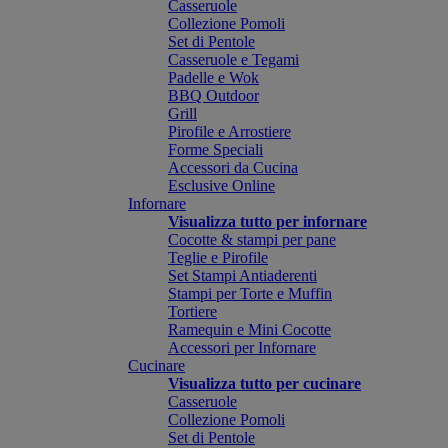
Casseruole
Collezione Pomoli
Set di Pentole
Casseruole e Tegami
Padelle e Wok
BBQ Outdoor
Grill
Pirofile e Arrostiere
Forme Speciali
Accessori da Cucina
Esclusive Online
Infornare
Visualizza tutto per infornare
Cocotte & stampi per pane
Teglie e Pirofile
Set Stampi Antiaderenti
Stampi per Torte e Muffin
Tortiere
Ramequin e Mini Cocotte
Accessori per Infornare
Cucinare
Visualizza tutto per cucinare
Casseruole
Collezione Pomoli
Set di Pentole