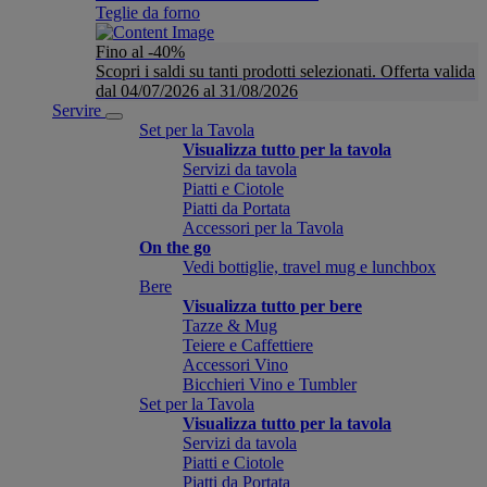
Teglie da forno
Fino al -40%
Scopri i saldi su tanti prodotti selezionati. Offerta valida
dal 04/07/2026 al 31/08/2026
Servire
Set per la Tavola
Visualizza tutto per la tavola
Servizi da tavola
Piatti e Ciotole
Piatti da Portata
Accessori per la Tavola
On the go
Vedi bottiglie, travel mug e lunchbox
Bere
Visualizza tutto per bere
Tazze & Mug
Teiere e Caffettiere
Accessori Vino
Bicchieri Vino e Tumbler
Set per la Tavola
Visualizza tutto per la tavola
Servizi da tavola
Piatti e Ciotole
Piatti da Portata