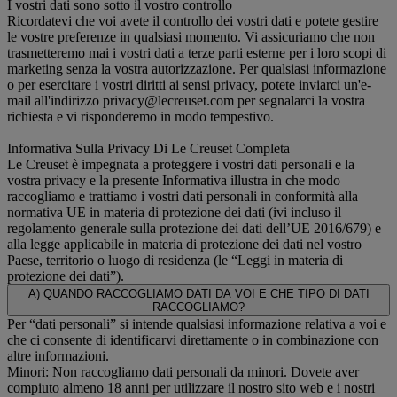
I vostri dati sono sotto il vostro controllo
Ricordatevi che voi avete il controllo dei vostri dati e potete gestire
le vostre preferenze in qualsiasi momento. Vi assicuriamo che non
trasmetteremo mai i vostri dati a terze parti esterne per i loro scopi di
marketing senza la vostra autorizzazione. Per qualsiasi informazione
o per esercitare i vostri diritti ai sensi privacy, potete inviarci un'e-
mail all'indirizzo privacy@lecreuset.com per segnalarci la vostra
richiesta e vi risponderemo in modo tempestivo.
Informativa Sulla Privacy Di Le Creuset Completa
Le Creuset è impegnata a proteggere i vostri dati personali e la
vostra privacy e la presente Informativa illustra in che modo
raccogliamo e trattiamo i vostri dati personali in conformità alla
normativa UE in materia di protezione dei dati (ivi incluso il
regolamento generale sulla protezione dei dati dell’UE 2016/679) e
alla legge applicabile in materia di protezione dei dati nel vostro
Paese, territorio o luogo di residenza (le “Leggi in materia di
protezione dei dati”).
A) QUANDO RACCOGLIAMO DATI DA VOI E CHE TIPO DI DATI
RACCOGLIAMO?
Per “dati personali” si intende qualsiasi informazione relativa a voi e
che ci consente di identificarvi direttamente o in combinazione con
altre informazioni.
Minori: Non raccogliamo dati personali da minori. Dovete aver
compiuto almeno 18 anni per utilizzare il nostro sito web e i nostri