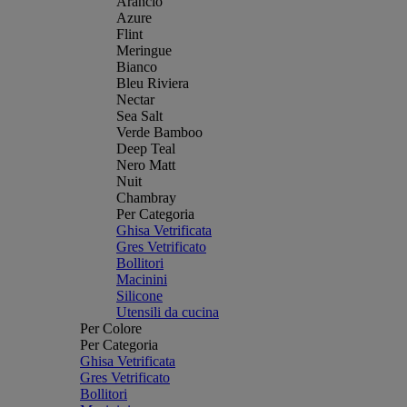
Arancio
Azure
Flint
Meringue
Bianco
Bleu Riviera
Nectar
Sea Salt
Verde Bamboo
Deep Teal
Nero Matt
Nuit
Chambray
Per Categoria
Ghisa Vetrificata
Gres Vetrificato
Bollitori
Macinini
Silicone
Utensili da cucina
Per Colore
Per Categoria
Ghisa Vetrificata
Gres Vetrificato
Bollitori