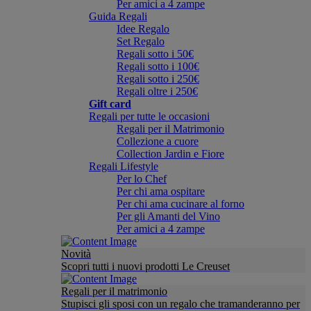
Per amici a 4 zampe
Guida Regali
Idee Regalo
Set Regalo
Regali sotto i 50€
Regali sotto i 100€
Regali sotto i 250€
Regali oltre i 250€
Gift card
Regali per tutte le occasioni
Regali per il Matrimonio
Collezione a cuore
Collection Jardin e Fiore
Regali Lifestyle
Per lo Chef
Per chi ama ospitare
Per chi ama cucinare al forno
Per gli Amanti del Vino
Per amici a 4 zampe
Novità
Scopri tutti i nuovi prodotti Le Creuset
Regali per il matrimonio
Stupisci gli sposi con un regalo che tramanderanno per