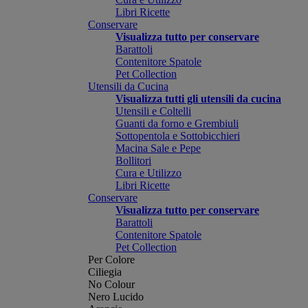
Libri Ricette
Conservare
Visualizza tutto per conservare
Barattoli
Contenitore Spatole
Pet Collection
Utensili da Cucina
Visualizza tutti gli utensili da cucina
Utensili e Coltelli
Guanti da forno e Grembiuli
Sottopentola e Sottobicchieri
Macina Sale e Pepe
Bollitori
Cura e Utilizzo
Libri Ricette
Conservare
Visualizza tutto per conservare
Barattoli
Contenitore Spatole
Pet Collection
Per Colore
Ciliegia
No Colour
Nero Lucido