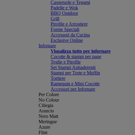
Casseruole e Tegami
Padelle e Wok
BBQ Outdoor
Grill
Pirofile e Arrostiere
Forme Speciali
Accessori da Cucina
Esclusive Online
Infornare
Visualizza tutto per infornare
Cocotte & stampi per pane
Teglie e Pirofile
Set Stampi Antiaderenti
Stampi per Torte e Muffin
Tortiere
Ramequin e Mini Cocotte
Accessori per Infornare
Per Colore
No Colour
Ciliegia
Arancio
Nero Matt
Meringue
Azure
Flint