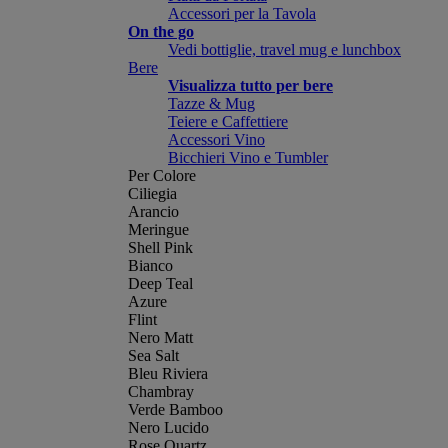
Accessori per la Tavola
On the go
Vedi bottiglie, travel mug e lunchbox
Bere
Visualizza tutto per bere
Tazze & Mug
Teiere e Caffettiere
Accessori Vino
Bicchieri Vino e Tumbler
Per Colore
Ciliegia
Arancio
Meringue
Shell Pink
Bianco
Deep Teal
Azure
Flint
Nero Matt
Sea Salt
Bleu Riviera
Chambray
Verde Bamboo
Nero Lucido
Rose Quartz