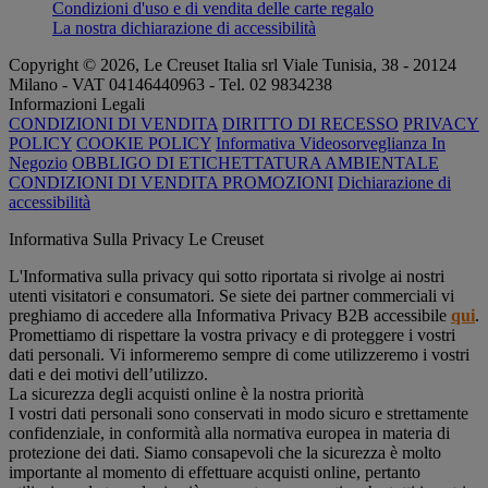
Condizioni d'uso e di vendita delle carte regalo
La nostra dichiarazione di accessibilità
Copyright © 2026, Le Creuset Italia srl ​​Viale Tunisia, 38 - 20124
Milano - VAT 04146440963 - Tel. 02 9834238
Informazioni Legali
CONDIZIONI DI VENDITA
DIRITTO DI RECESSO
PRIVACY
POLICY
COOKIE POLICY
Informativa Videosorveglianza In
Negozio
OBBLIGO DI ETICHETTATURA AMBIENTALE
CONDIZIONI DI VENDITA PROMOZIONI
Dichiarazione di
accessibilità
Informativa Sulla Privacy Le Creuset
L'Informativa sulla privacy qui sotto riportata si rivolge ai nostri
utenti visitatori e consumatori. Se siete dei partner commerciali vi
preghiamo di accedere alla Informativa Privacy B2B accessibile
qui
.
Promettiamo di rispettare la vostra privacy e di proteggere i vostri
dati personali. Vi informeremo sempre di come utilizzeremo i vostri
dati e dei motivi dell’utilizzo.
La sicurezza degli acquisti online è la nostra priorità
I vostri dati personali sono conservati in modo sicuro e strettamente
confidenziale, in conformità alla normativa europea in materia di
protezione dei dati. Siamo consapevoli che la sicurezza è molto
importante al momento di effettuare acquisti online, pertanto