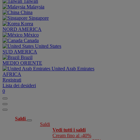
Taiwan
Malaysia
China
Singapore
Korea
NORD AMERICA
México
Canada
United States
SUD AMERICA
Brazil
MEDIO ORIENTE
United Arab Emirates
AFRICA
Registrati
Lista dei desideri
0
Saldi
Saldi
Vedi tutti i saldi
Cream fino al -40%