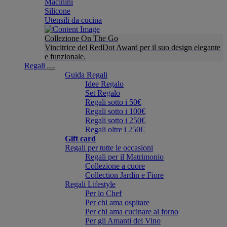
Macinini
Silicone
Utensili da cucina
Collezione On The Go
Vincitrice del RedDot Award per il suo design elegante
e funzionale.
Regali
Guida Regali
Idee Regalo
Set Regalo
Regali sotto i 50€
Regali sotto i 100€
Regali sotto i 250€
Regali oltre i 250€
Gift card
Regali per tutte le occasioni
Regali per il Matrimonio
Collezione a cuore
Collection Jardin e Fiore
Regali Lifestyle
Per lo Chef
Per chi ama ospitare
Per chi ama cucinare al forno
Per gli Amanti del Vino