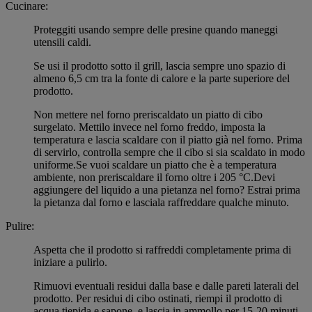
Cucinare:
Proteggiti usando sempre delle presine quando maneggi
utensili caldi.
Se usi il prodotto sotto il grill, lascia sempre uno spazio di
almeno 6,5 cm tra la fonte di calore e la parte superiore del
prodotto.
Non mettere nel forno preriscaldato un piatto di cibo
surgelato. Mettilo invece nel forno freddo, imposta la
temperatura e lascia scaldare con il piatto già nel forno. Prima
di servirlo, controlla sempre che il cibo si sia scaldato in modo
uniforme.Se vuoi scaldare un piatto che è a temperatura
ambiente, non preriscaldare il forno oltre i 205 °C.Devi
aggiungere del liquido a una pietanza nel forno? Estrai prima
la pietanza dal forno e lasciala raffreddare qualche minuto.
Pulire:
Aspetta che il prodotto si raffreddi completamente prima di
iniziare a pulirlo.
Rimuovi eventuali residui dalla base e dalle pareti laterali del
prodotto. Per residui di cibo ostinati, riempi il prodotto di
acqua tiepida e sapone, e lascia in ammollo per 15-20 minuti