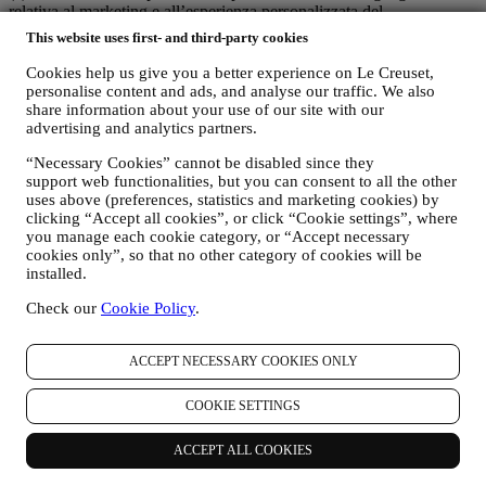
relativa al marketing e all’esperienza personalizzata del
consumatore;
This website uses first- and third-party cookies
(b) le entità locali di Le Creuset beneficino e implementino tale
strategia, sviluppando anche in modo indipendente comunicazioni
Cookies help us give you a better experience on Le Creuset,
ed iniziative di marketing a livello locale (all'interno di un
personalise content and ads, and analyse our traffic. We also
determinato Paese);
share information about your use of our site with our
(c) entrambi i contitolari siano tenuti a gestire le richieste relative ai
advertising and analytics partners.
diritti degli interessati in materia di protezione dei dati.
“Necessary Cookies” cannot be disabled since they
C) PERCHÉ RACCOGLIAMO I VOSTRI DATI?
support web functionalities, but you can consent to all the other
Possiamo trattare i vostri dati per le seguenti finalità:
uses above (preferences, statistics and marketing cookies) by
clicking “Accept all cookies”, or click “Cookie settings”, where
you manage each cookie category, or “Accept necessary
i. PER ADEMPIERE A NOSTRI OBBLIGHI LEGALI
cookies only”, so that no other category of cookies will be
Potremmo essere tenuti a trattare alcuni dati che vi riguardano
installed.
per adempiere a nostri obblighi legali e ad altri obblighi
derivanti da istruzioni ricevute da parte di autorità.
Check our
Cookie Policy
.
ii. PER CREARE UN NUOVO ACCOUNT LE CREUSET
ACCEPT NECESSARY COOKIES ONLY
Utilizzeremo i vostri dati per creare un account Le Creuset
che vi darà accesso a una serie di vantaggi riservati agli utenti
registrati per usufruire al meglio dei nostri servizi, quali, un
COOKIE SETTINGS
checkout più rapido, la possibilità di salvare più indirizzi di
spedizione, visualizzare e monitorare ordini. Tale attività di
ACCEPT ALL COOKIES
trattamento è basata sull’adempimento contrattuale di tali
servizi.