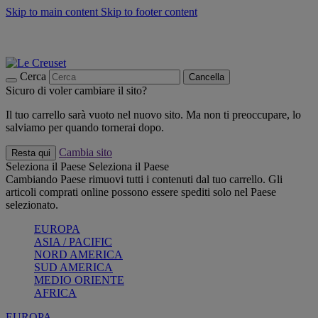
Skip to main content
Skip to footer content
📣 SALDI fino al -40%:
COMPRA
Grigliate, picnic, crea la tua estate con Le Creuset
COMPRA
Paga in 3 rate con Scalapay
Cerca
Cancella
Sicuro di voler cambiare il sito?
Il tuo carrello sarà vuoto nel nuovo sito. Ma non ti preoccupare, lo
salviamo per quando tornerai dopo.
Cambia sito
Resta qui
Seleziona il Paese
Seleziona il Paese
Cambiando Paese rimuovi tutti i contenuti dal tuo carrello. Gli
articoli comprati online possono essere spediti solo nel Paese
selezionato.
EUROPA
ASIA / PACIFIC
NORD AMERICA
SUD AMERICA
MEDIO ORIENTE
AFRICA
EUROPA