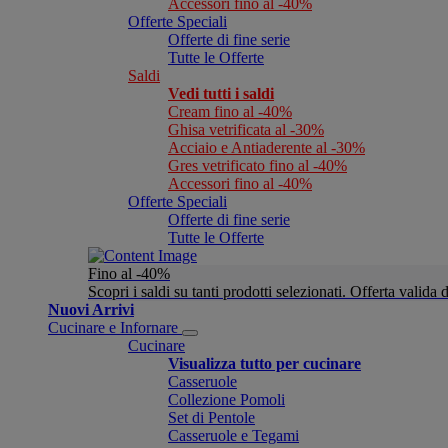
Accessori fino al -40%
Offerte Speciali
Offerte di fine serie
Tutte le Offerte
Saldi
Vedi tutti i saldi
Cream fino al -40%
Ghisa vetrificata al -30%
Acciaio e Antiaderente al -30%
Gres vetrificato fino al -40%
Accessori fino al -40%
Offerte Speciali
Offerte di fine serie
Tutte le Offerte
Fino al -40%
Scopri i saldi su tanti prodotti selezionati. Offerta valid
Nuovi Arrivi
Cucinare e Infornare
Cucinare
Visualizza tutto per cucinare
Casseruole
Collezione Pomoli
Set di Pentole
Casseruole e Tegami