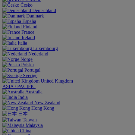
Česko
Deutschland
Danmark
España
Finland
France
Ireland
Italia
Luxembourg
Nederland
Norge
Polska
Portugal
Sverige
United Kingdom
ASIA / PACIFIC
Australia
India
New Zealand
Hong Kong
日本
Taiwan
Malaysia
China