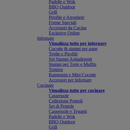
Padelle e Wok
BBQ Outdoor
Grill
Pirofile e Arrostiere
Forme Speciali
Accessori da Cucina
Esclusive Online
Infornare
Visualizza tutto per infornare
Cocotte & stampi per pane
Teglie e Pirofile
Set Stampi Antiaderenti
Stampi per Torte e Muffin
Tortiere
Ramequin e Mini Cocotte
Accessori per Infornare
Cucinare
Visualizza tutto per cucinare
Casseruole
Collezione Pomoli
Set di Pentole
Casseruole e Tegami
Padelle e Wok
BBQ Outdoor
Grill