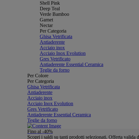
Shell Pink
Deep Teal
Verde Bamboo
Garnet
Nectar
Per Categoria
Ghisa Vetrificata
Antiaderente
Acciaio inox
Acciaio Inox Evolution
Gres Vetrificato
Antiaderente Essential Ceramica
Teglie da forno
Per Colore
Per Categoria
Ghisa Vetrificata
Antiaderente
Acciaio inox
Acciaio Inox Evolution
Gres Vetrificato
Antiaderente Essential Ceramica
Teglie da forno
Fino al -40%
Scopri i saldi su tanti prodotti selezionati. Offerta valid