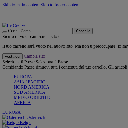
Skip to main content
Skip to footer content
📣 SALDI fino al -40%:
COMPRA
Grigliate, picnic, crea la tua estate con Le Creuset
COMPRA
Paga in 3 rate con Scalapay
Cerca
Cancella
Sicuro di voler cambiare il sito?
Il tuo carrello sarà vuoto nel nuovo sito. Ma non ti preoccupare, lo s
Cambia sito
Resta qui
Seleziona il Paese
Seleziona il Paese
Cambiando Paese rimuovi tutti i contenuti dal tuo carrello. Gli articol
EUROPA
ASIA / PACIFIC
NORD AMERICA
SUD AMERICA
MEDIO ORIENTE
AFRICA
EUROPA
Österreich
België
Schweiz