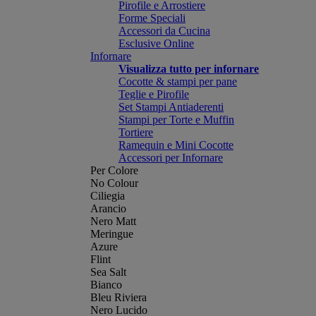
Pirofile e Arrostiere
Forme Speciali
Accessori da Cucina
Esclusive Online
Infornare
Visualizza tutto per infornare
Cocotte & stampi per pane
Teglie e Pirofile
Set Stampi Antiaderenti
Stampi per Torte e Muffin
Tortiere
Ramequin e Mini Cocotte
Accessori per Infornare
Per Colore
No Colour
Ciliegia
Arancio
Nero Matt
Meringue
Azure
Flint
Sea Salt
Bianco
Bleu Riviera
Nero Lucido