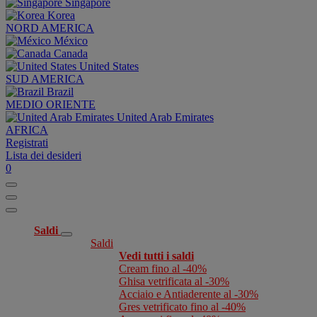
Singapore
Korea
NORD AMERICA
México
Canada
United States
SUD AMERICA
Brazil
MEDIO ORIENTE
United Arab Emirates
AFRICA
Registrati
Lista dei desideri
0
Saldi
Saldi
Vedi tutti i saldi
Cream fino al -40%
Ghisa vetrificata al -30%
Acciaio e Antiaderente al -30%
Gres vetrificato fino al -40%