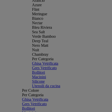
Arancio
Azure
Flint
Meringue
Bianco
Nectar
Bleu Riviera
Sea Salt
Verde Bamboo
Deep Teal
Nero Matt
Nuit
Chambray
Per Categoria
Ghisa Vetrificata
Gres Vetrificato
Bollitori
Macinini
Silicone
Utensili da cucina
Per Colore
Per Categoria
Ghisa Vetrificata
Gres Vetrificato
Bollitori