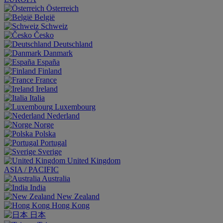
Österreich
België
Schweiz
Česko
Deutschland
Danmark
España
Finland
France
Ireland
Italia
Luxembourg
Nederland
Norge
Polska
Portugal
Sverige
United Kingdom
ASIA / PACIFIC
Australia
India
New Zealand
Hong Kong
日本