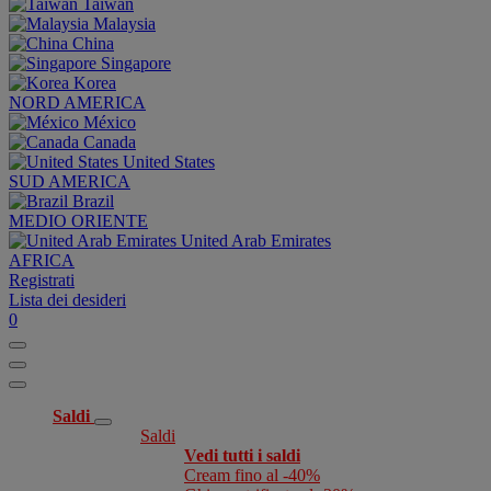
Taiwan
Malaysia
China
Singapore
Korea
NORD AMERICA
México
Canada
United States
SUD AMERICA
Brazil
MEDIO ORIENTE
United Arab Emirates
AFRICA
Registrati
Lista dei desideri
0
Saldi
Saldi
Vedi tutti i saldi
Cream fino al -40%