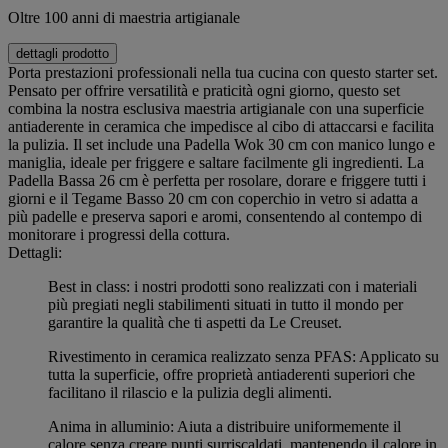
Oltre 100 anni di maestria artigianale
dettagli prodotto
Porta prestazioni professionali nella tua cucina con questo starter set.
Pensato per offrire versatilità e praticità ogni giorno, questo set
combina la nostra esclusiva maestria artigianale con una superficie
antiaderente in ceramica che impedisce al cibo di attaccarsi e facilita
la pulizia. Il set include una Padella Wok 30 cm con manico lungo e
maniglia, ideale per friggere e saltare facilmente gli ingredienti. La
Padella Bassa 26 cm è perfetta per rosolare, dorare e friggere tutti i
giorni e il Tegame Basso 20 cm con coperchio in vetro si adatta a
più padelle e preserva sapori e aromi, consentendo al contempo di
monitorare i progressi della cottura.
Dettagli:
Best in class: i nostri prodotti sono realizzati con i materiali
più pregiati negli stabilimenti situati in tutto il mondo per
garantire la qualità che ti aspetti da Le Creuset.
Rivestimento in ceramica realizzato senza PFAS: Applicato su
tutta la superficie, offre proprietà antiaderenti superiori che
facilitano il rilascio e la pulizia degli alimenti.
Anima in alluminio: Aiuta a distribuire uniformemente il
calore senza creare punti surriscaldati, mantenendo il calore in