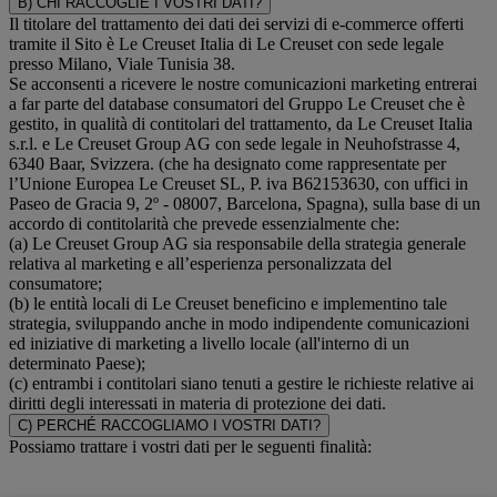
B) CHI RACCOGLIE I VOSTRI DATI?
Il titolare del trattamento dei dati dei servizi di e-commerce offerti
tramite il Sito è Le Creuset Italia di Le Creuset con sede legale
presso Milano, Viale Tunisia 38.
Se acconsenti a ricevere le nostre comunicazioni marketing entrerai
a far parte del database consumatori del Gruppo Le Creuset che è
gestito, in qualità di contitolari del trattamento, da Le Creuset Italia
s.r.l. e Le Creuset Group AG con sede legale in Neuhofstrasse 4,
6340 Baar, Svizzera. (che ha designato come rappresentate per
l’Unione Europea Le Creuset SL, P. iva B62153630, con uffici in
Paseo de Gracia 9, 2º - 08007, Barcelona, Spagna), sulla base di un
accordo di contitolarità che prevede essenzialmente che:
(a) Le Creuset Group AG sia responsabile della strategia generale
relativa al marketing e all’esperienza personalizzata del
consumatore;
(b) le entità locali di Le Creuset beneficino e implementino tale
strategia, sviluppando anche in modo indipendente comunicazioni
ed iniziative di marketing a livello locale (all'interno di un
determinato Paese);
(c) entrambi i contitolari siano tenuti a gestire le richieste relative ai
diritti degli interessati in materia di protezione dei dati.
C) PERCHÉ RACCOGLIAMO I VOSTRI DATI?
Possiamo trattare i vostri dati per le seguenti finalità: