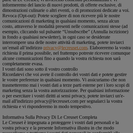
informeremo del lancio di nuovi prodotti, di offerte esclusive, di
dimostrazioni culinarie o altri eventi, o di promozioni dedicate a voi.
Revoca (Opt-out): Potete scegliere di non ricevere più le nostre
comunicazioni di marketing in qualsiasi momento, senza alcun
costo, attraverso le modalità presenti nelle comunicazioni stesse (ad
esempio, cliccando sul pulsante “Unsubscribe” (Annulla iscrizione)
in fondo a qualsiasi newsletter), in ogni caso se desiderate
interrompere una delle nostre attività di marketing, potete inviarci
un’email all’indirizzo
privacy@lecreuset.com
. Elaboreremo la vostra
richiesta il prima possibile, nel frattempo potreste ricevere comunque
alcune comunicazioni fino a quando la vostra richiesta non sarà
completamente evasa.
I vostri dati sono sotto il vostro controllo
Ricordatevi che voi avete il controllo dei vostri dati e potete gestire
le vostre preferenze in qualsiasi momento. Vi assicuriamo che non
trasmetteremo mai i vostri dati a terze parti esterne per i loro scopi di
marketing senza la vostra autorizzazione. Per qualsiasi informazione
o per esercitare i vostri diritti ai sensi privacy, potete inviarci un'e-
mail all'indirizzo privacy@lecreuset.com per segnalarci la vostra
richiesta e vi risponderemo in modo tempestivo.
Informativa Sulla Privacy Di Le Creuset Completa
Le Creuset è impegnata a proteggere i vostri dati personali e la
vostra privacy e la presente Informativa illustra in che modo