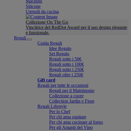
Macinini
Silicone
Utensili da cucina
Collezione On The Go
Vincitrice del RedDot Award per il suo design elegante
e funzionale.
Regali
Guida Regali
Idee Regalo
Set Regalo
Regali sotto i 50€
Regali sotto i 100€
Regali sotto i 250€
Regali oltre i 250€
Gift card
Regali per tutte le occasioni
Regali per il Matrimonio
Collezione a cuore
Collection Jardin e Fiore
Regali Lifestyle
Per lo Chef
Per chi ama ospitare
Per chi ama cucinare al forno
Per gli Amanti del Vino