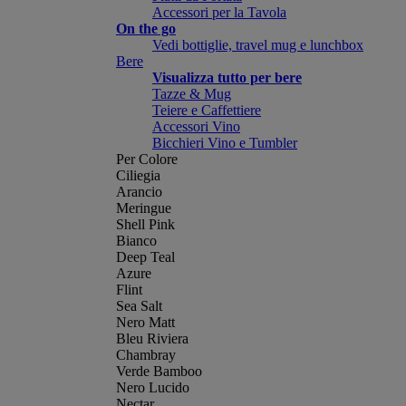
Accessori per la Tavola
On the go
Vedi bottiglie, travel mug e lunchbox
Bere
Visualizza tutto per bere
Tazze & Mug
Teiere e Caffettiere
Accessori Vino
Bicchieri Vino e Tumbler
Per Colore
Ciliegia
Arancio
Meringue
Shell Pink
Bianco
Deep Teal
Azure
Flint
Sea Salt
Nero Matt
Bleu Riviera
Chambray
Verde Bamboo
Nero Lucido
Nectar