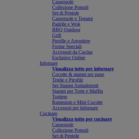
Casseruole
Collezione Pomoli
Set di Pentole
Casseruole e Tegami
Padelle e Wok
BBQ Outdoor
Grill
Pirofile e Arrostiere
Forme Speciali
Accessori da Cucina
Esclusive Online
Infornare
Visualizza tutto per infornare
Cocotte & stampi per pane
Teglie e Pirofile
Set Stampi Antiaderenti
Stampi per Torte e Muffin
Tortiere
Ramequin e Mini Cocotte
Accessori per Infornare
Cucinare
Visualizza tutto per cucinare
Casseruole
Collezione Pomoli
Set di Pentole