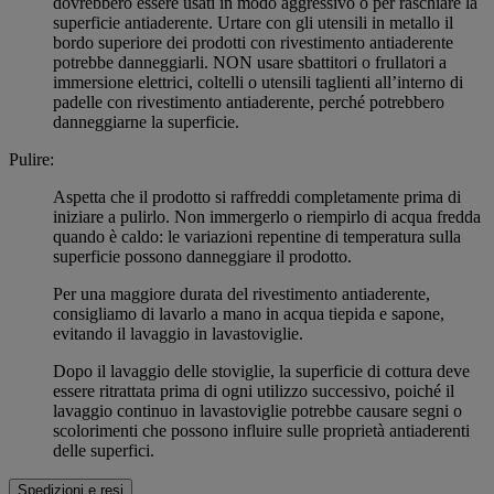
dovrebbero essere usati in modo aggressivo o per raschiare la
superficie antiaderente. Urtare con gli utensili in metallo il
bordo superiore dei prodotti con rivestimento antiaderente
potrebbe danneggiarli. NON usare sbattitori o frullatori a
immersione elettrici, coltelli o utensili taglienti all’interno di
padelle con rivestimento antiaderente, perché potrebbero
danneggiarne la superficie.
Pulire:
Aspetta che il prodotto si raffreddi completamente prima di
iniziare a pulirlo. Non immergerlo o riempirlo di acqua fredda
quando è caldo: le variazioni repentine di temperatura sulla
superficie possono danneggiare il prodotto.
Per una maggiore durata del rivestimento antiaderente,
consigliamo di lavarlo a mano in acqua tiepida e sapone,
evitando il lavaggio in lavastoviglie.
Dopo il lavaggio delle stoviglie, la superficie di cottura deve
essere ritrattata prima di ogni utilizzo successivo, poiché il
lavaggio continuo in lavastoviglie potrebbe causare segni o
scolorimenti che possono influire sulle proprietà antiaderenti
delle superfici.
Spedizioni e resi