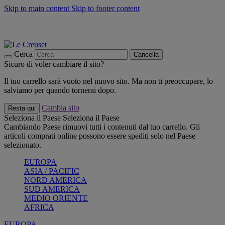
Skip to main content
Skip to footer content
📣 SALDI fino al -40%:
COMPRA
Grigliate, picnic, crea la tua estate con Le Creuset
COMPRA
Paga in 3 rate con Scalapay
Cerca
Cancella
Sicuro di voler cambiare il sito?
Il tuo carrello sarà vuoto nel nuovo sito. Ma non ti preoccupare, lo
salviamo per quando tornerai dopo.
Cambia sito
Resta qui
Seleziona il Paese
Seleziona il Paese
Cambiando Paese rimuovi tutti i contenuti dal tuo carrello. Gli
articoli comprati online possono essere spediti solo nel Paese
selezionato.
EUROPA
ASIA / PACIFIC
NORD AMERICA
SUD AMERICA
MEDIO ORIENTE
AFRICA
EUROPA