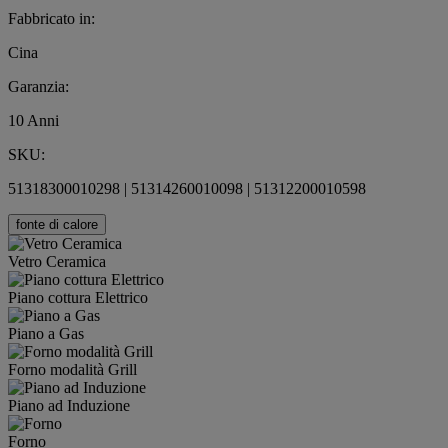
Fabbricato in:
Cina
Garanzia:
10 Anni
SKU:
51318300010298 | 51314260010098 | 51312200010598
fonte di calore
Vetro Ceramica
Piano cottura Elettrico
Piano a Gas
Forno modalità Grill
Piano ad Induzione
Forno