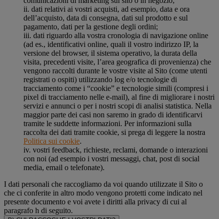
comunicazioni di marketing sul sito o in negozio;
ii. dati relativi ai vostri acquisti, ad esempio, data e ora
dell’acquisto, data di consegna, dati sul prodotto e sul
pagamento, dati per la gestione degli ordini;
iii. dati riguardo alla vostra cronologia di navigazione online
(ad es., identificativi online, quali il vostro indirizzo IP, la
versione del browser, il sistema operativo, la durata della
visita, precedenti visite, l’area geografica di provenienza) che
vengono raccolti durante le vostre visite al Sito (come utenti
registrati o ospiti) utilizzando log e/o tecnologie di
tracciamento come i “cookie” e tecnologie simili (compresi i
pixel di tracciamento nelle e-mail), al fine di migliorare i nostri
servizi e annunci o per i nostri scopi di analisi statistica. Nella
maggior parte dei casi non saremo in grado di identificarvi
tramite le suddette informazioni. Per informazioni sulla
raccolta dei dati tramite cookie, si prega di leggere la nostra
Politica sui cookie
.
iv. vostri feedback, richieste, reclami, domande o interazioni
con noi (ad esempio i vostri messaggi, chat, post di social
media, email o telefonate).
I dati personali che raccogliamo da voi quando utilizzate il Sito o
che ci conferite in altro modo vengono protetti come indicato nel
presente documento e voi avete i diritti alla privacy di cui al
paragrafo h di seguito.