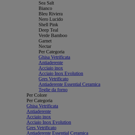
Sea Salt
Bianco
Bleu Riviera
Nero Lucido
Shell Pink
Deep Teal
Verde Bamboo
Garnet
Nectar
Per Categoria
Ghisa Vetrificata
Antiaderente
Acciaio inox
Acciaio Inox Evolution
Gres Vetrificato
Antiaderente Essential Ceramica
Teglie da forno
Per Colore
Per Categoria
Ghisa Vetrificata
Antiaderente
Acciaio inox
Acciaio Inox Evolution
Gres Vetrificato
Antiaderente Essential Ceramica