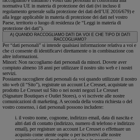
raccogliamo e trattiamo i vostri dati personali in conformità alla
normativa UE in materia di protezione dei dati (ivi incluso il
regolamento generale sulla protezione dei dati dell’UE 2016/679) e
alla legge applicabile in materia di protezione dei dati nel vostro
Paese, territorio o luogo di residenza (le “Leggi in materia di
protezione dei dati”).
A) QUANDO RACCOGLIAMO DATI DA VOI E CHE TIPO DI DATI
RACCOGLIAMO?
Per “dati personali” si intende qualsiasi informazione relativa a voi e
che ci consente di identificarvi direttamente o in combinazione con
altre informazioni.
Minori: Non raccogliamo dati personali da minori. Dovete aver
compiuto almeno 18 anni per utilizzare il nostro sito web e i nostri
servizi.
Possiamo raccogliere dati personali da voi quando utilizzate il nostro
sito web (il “Sito”), registrate un account Le Creuset, acquistate un
prodotto Le Creuset sul Sito o nei nostri negozi Le Creuset
(Signature Boutiques e Outlet Stores), o vi iscrivete alle nostre
comunicazioni di marketing. A seconda della vostra richiesta o del
vostro consenso, i dati personali possono includere:
i. il vostro nome, cognome, indirizzo email, data di nascita e
altri dati di contatto (indirizzo, numero di telefono e indirizzo
email), per registrare un account Le Creuset o effettuare un
acquisto come utente ospite o per iscrivervi alle nostre