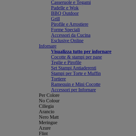
Casseruole e Tegami
Padelle e Wok
BBQ Outdoor
Grill
Pirofile e Arrostiere
Forme Speciali
Accessori da Cucina
Esclusive Online
Infornare
Visualizza tutto per infornare
Cocotte & stampi per pane
Teglie e Pirofile
Set Stampi Antiaderenti
Stampi per Torte e Muffin
Tortiere
Ramequin e Mini Cocotte
Accessori per Infornare
Per Colore
No Colour
Ciliegia
Arancio
Nero Matt
Meringue
Azure
Flint