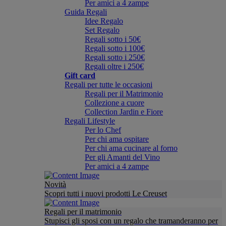
Per amici a 4 zampe
Guida Regali
Idee Regalo
Set Regalo
Regali sotto i 50€
Regali sotto i 100€
Regali sotto i 250€
Regali oltre i 250€
Gift card
Regali per tutte le occasioni
Regali per il Matrimonio
Collezione a cuore
Collection Jardin e Fiore
Regali Lifestyle
Per lo Chef
Per chi ama ospitare
Per chi ama cucinare al forno
Per gli Amanti del Vino
Per amici a 4 zampe
Novità
Scopri tutti i nuovi prodotti Le Creuset
Regali per il matrimonio
Stupisci gli sposi con un regalo che tramanderanno per