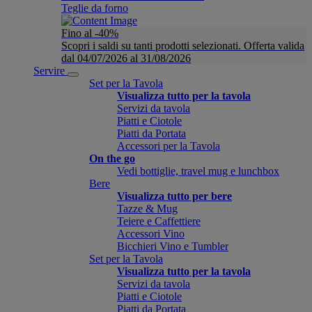
Teglie da forno
Fino al -40%
Scopri i saldi su tanti prodotti selezionati. Offerta valida
dal 04/07/2026 al 31/08/2026
Servire
Set per la Tavola
Visualizza tutto per la tavola
Servizi da tavola
Piatti e Ciotole
Piatti da Portata
Accessori per la Tavola
On the go
Vedi bottiglie, travel mug e lunchbox
Bere
Visualizza tutto per bere
Tazze & Mug
Teiere e Caffettiere
Accessori Vino
Bicchieri Vino e Tumbler
Set per la Tavola
Visualizza tutto per la tavola
Servizi da tavola
Piatti e Ciotole
Piatti da Portata