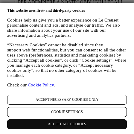
i. PER ADEMPIERE A NOSTRI OBBLIGHI LEGALI
Potremmo essere tenuti a trattare alcuni dati che vi riguardano
This website uses first- and third-party cookies
per adempiere a nostri obblighi legali e ad altri obblighi
derivanti da istruzioni ricevute da parte di autorità.
Cookies help us give you a better experience on Le Creuset,
personalise content and ads, and analyse our traffic. We also
ii. PER CREARE UN NUOVO ACCOUNT LE CREUSET
share information about your use of our site with our
Utilizzeremo i vostri dati per creare un account Le Creuset
advertising and analytics partners.
che vi darà accesso a una serie di vantaggi riservati agli utenti
“Necessary Cookies” cannot be disabled since they
registrati per usufruire al meglio dei nostri servizi, quali, un
support web functionalities, but you can consent to all the other
checkout più rapido, la possibilità di salvare più indirizzi di
uses above (preferences, statistics and marketing cookies) by
spedizione, visualizzare e monitorare ordini. Tale attività di
clicking “Accept all cookies”, or click “Cookie settings”, where
trattamento è basata sull’adempimento contrattuale di tali
you manage each cookie category, or “Accept necessary
servizi.
cookies only”, so that no other category of cookies will be
installed.
iii. PER GESTIRE VOSTRI ORDINI E FORNIRVI
NOSTRI PRODOTTI, SERVIZI E ASSISTENZA
Check our
Cookie Policy
.
Utilizzeremo i vostri dati per gestire il rapporto contrattuale
con voi, i vostri acquisti di prodotti sul Sito e/o nei nostri
negozi Le Creuset, il vostro utilizzo del Sito, qualsiasi
ACCEPT NECESSARY COOKIES ONLY
successiva assistenza post-vendita o la vostra aderenza a
concorsi. Potremmo essere tenuti a trattare alcuni dati che vi
COOKIE SETTINGS
riguardano per nostri scopi amministrativi correlati al rapporto
contrattuale con voi, ivi compreso per fini di contabilità,
ACCEPT ALL COOKIES
fatturazione e revisione contabile, verifica della carta di
pagamento, screening delle frodi, sicurezza, test dei sistemi,