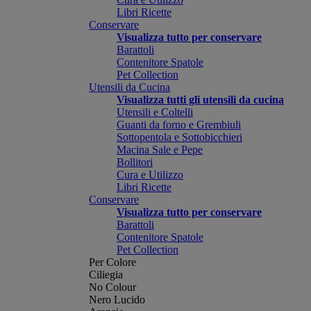
Libri Ricette
Conservare
Visualizza tutto per conservare
Barattoli
Contenitore Spatole
Pet Collection
Utensili da Cucina
Visualizza tutti gli utensili da cucina
Utensili e Coltelli
Guanti da forno e Grembiuli
Sottopentola e Sottobicchieri
Macina Sale e Pepe
Bollitori
Cura e Utilizzo
Libri Ricette
Conservare
Visualizza tutto per conservare
Barattoli
Contenitore Spatole
Pet Collection
Per Colore
Ciliegia
No Colour
Nero Lucido