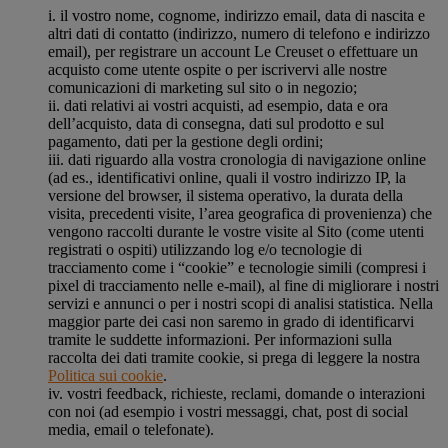
i. il vostro nome, cognome, indirizzo email, data di nascita e
altri dati di contatto (indirizzo, numero di telefono e indirizzo
email), per registrare un account Le Creuset o effettuare un
acquisto come utente ospite o per iscrivervi alle nostre
comunicazioni di marketing sul sito o in negozio;
ii. dati relativi ai vostri acquisti, ad esempio, data e ora
dell’acquisto, data di consegna, dati sul prodotto e sul
pagamento, dati per la gestione degli ordini;
iii. dati riguardo alla vostra cronologia di navigazione online
(ad es., identificativi online, quali il vostro indirizzo IP, la
versione del browser, il sistema operativo, la durata della
visita, precedenti visite, l’area geografica di provenienza) che
vengono raccolti durante le vostre visite al Sito (come utenti
registrati o ospiti) utilizzando log e/o tecnologie di
tracciamento come i “cookie” e tecnologie simili (compresi i
pixel di tracciamento nelle e-mail), al fine di migliorare i nostri
servizi e annunci o per i nostri scopi di analisi statistica. Nella
maggior parte dei casi non saremo in grado di identificarvi
tramite le suddette informazioni. Per informazioni sulla
raccolta dei dati tramite cookie, si prega di leggere la nostra
Politica sui cookie
.
iv. vostri feedback, richieste, reclami, domande o interazioni
con noi (ad esempio i vostri messaggi, chat, post di social
media, email o telefonate).