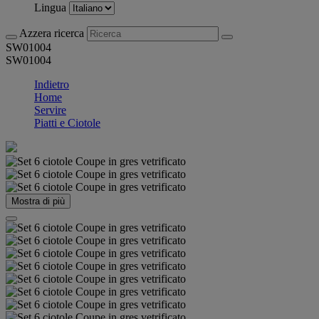
Lingua
Azzera ricerca
SW01004
SW01004
Indietro
Home
Servire
Piatti e Ciotole
Mostra di più