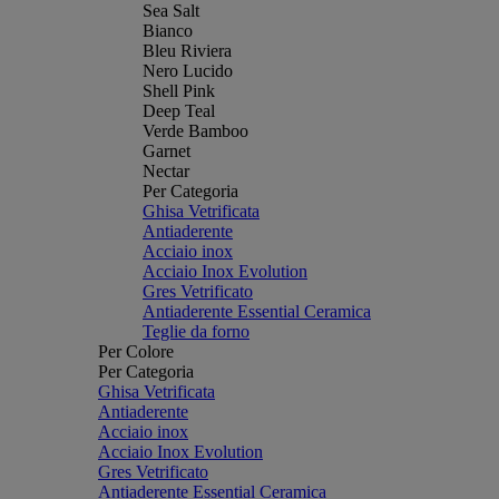
Sea Salt
Bianco
Bleu Riviera
Nero Lucido
Shell Pink
Deep Teal
Verde Bamboo
Garnet
Nectar
Per Categoria
Ghisa Vetrificata
Antiaderente
Acciaio inox
Acciaio Inox Evolution
Gres Vetrificato
Antiaderente Essential Ceramica
Teglie da forno
Per Colore
Per Categoria
Ghisa Vetrificata
Antiaderente
Acciaio inox
Acciaio Inox Evolution
Gres Vetrificato
Antiaderente Essential Ceramica