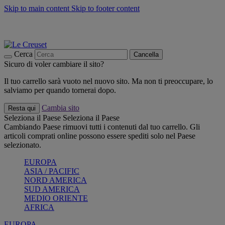
Skip to main content
Skip to footer content
📣 SALDI fino al -40%:
COMPRA
Grigliate, picnic, crea la tua estate con Le Creuset
COMPRA
Paga in 3 rate con Scalapay
Cerca
Cancella
Sicuro di voler cambiare il sito?
Il tuo carrello sarà vuoto nel nuovo sito. Ma non ti preoccupare, lo
salviamo per quando tornerai dopo.
Cambia sito
Resta qui
Seleziona il Paese
Seleziona il Paese
Cambiando Paese rimuovi tutti i contenuti dal tuo carrello. Gli
articoli comprati online possono essere spediti solo nel Paese
selezionato.
EUROPA
ASIA / PACIFIC
NORD AMERICA
SUD AMERICA
MEDIO ORIENTE
AFRICA
EUROPA