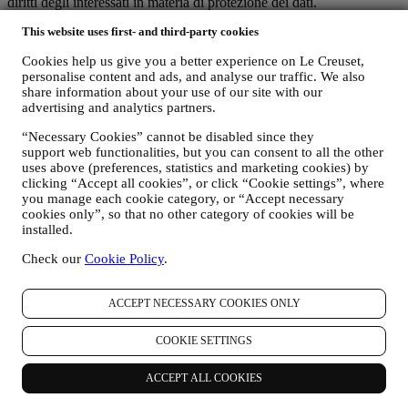
diritti degli interessati in materia di protezione dei dati.
C) PERCHÉ RACCOGLIAMO I VOSTRI DATI?
This website uses first- and third-party cookies
Possiamo trattare i vostri dati per le seguenti finalità:
Cookies help us give you a better experience on Le Creuset,
personalise content and ads, and analyse our traffic. We also
i. PER ADEMPIERE A NOSTRI OBBLIGHI LEGALI
share information about your use of our site with our
Potremmo essere tenuti a trattare alcuni dati che vi riguardano
advertising and analytics partners.
per adempiere a nostri obblighi legali e ad altri obblighi
derivanti da istruzioni ricevute da parte di autorità.
“Necessary Cookies” cannot be disabled since they
support web functionalities, but you can consent to all the other
ii. PER CREARE UN NUOVO ACCOUNT LE CREUSET
uses above (preferences, statistics and marketing cookies) by
Utilizzeremo i vostri dati per creare un account Le Creuset
clicking “Accept all cookies”, or click “Cookie settings”, where
you manage each cookie category, or “Accept necessary
che vi darà accesso a una serie di vantaggi riservati agli utenti
cookies only”, so that no other category of cookies will be
registrati per usufruire al meglio dei nostri servizi, quali, un
installed.
checkout più rapido, la possibilità di salvare più indirizzi di
spedizione, visualizzare e monitorare ordini. Tale attività di
Check our
Cookie Policy
.
trattamento è basata sull’adempimento contrattuale di tali
servizi.
ACCEPT NECESSARY COOKIES ONLY
iii. PER GESTIRE VOSTRI ORDINI E FORNIRVI
NOSTRI PRODOTTI, SERVIZI E ASSISTENZA
COOKIE SETTINGS
Utilizzeremo i vostri dati per gestire il rapporto contrattuale
con voi, i vostri acquisti di prodotti sul Sito e/o nei nostri
ACCEPT ALL COOKIES
negozi Le Creuset, il vostro utilizzo del Sito, qualsiasi
successiva assistenza post-vendita o la vostra aderenza a