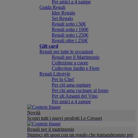
Per amici a 4 zampe
Guida Regali
Idee Regalo
Set Regalo
Regali sotto i 50€
Regali sotto i 100€
Regali sotto i 250€
Regali oltre i 250€
Gift card
Regali per tutte le occasioni
Regali per il Matrimonio
Collezione a cuore
Collection Jardin e Fiore
Regali Lifestyle
Per lo Chef
Per chi ama ospitare
Per chi ama cucinare al forno
Per gli Amanti del Vino
Per amici a 4 zampe
Novità
Scopri tutti i nuovi prodotti Le Creuset
Regali per il matrimonio
Stupisci gli sposi con un regalo che tramanderanno per