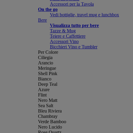
Accessori per la Tavola
On the go
Vedi bottiglie, travel mug e lunchbox
Bere
Visualizza tutto per bere
Tazze & Mug
Teiere e Caffettiere
Accessori Vino
Bicchieri Vino e Tumbler
Per Colore
Ciliegia
Arancio
Meringue
Shell Pink
Bianco
Deep Teal
Azure
Flint
Nero Matt
Sea Salt
Bleu Riviera
Chambray
Verde Bamboo
Nero Lucido
Rose Quartz