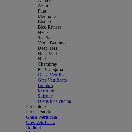
Arancio
Azure
Flint
Meringue
Bianco
Bleu Riviera
Nectar
Sea Salt
Verde Bamboo
Deep Teal
Nero Matt
Nuit
Chambray
Per Categoria
Ghisa Vetrificata
Gres Vetrificato
Bollitori
Macinini
Silicone
Utensili da cucina
Per Colore
Per Categoria
Ghisa Vetrificata
Gres Vetrificato
Bollitori