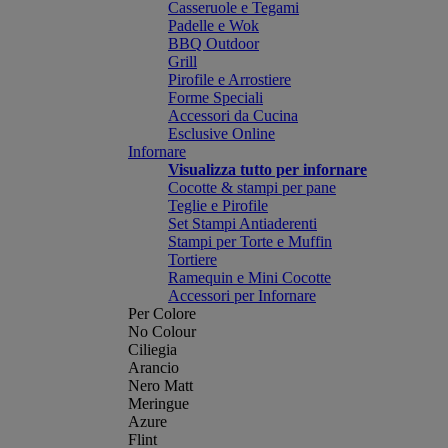
Casseruole e Tegami
Padelle e Wok
BBQ Outdoor
Grill
Pirofile e Arrostiere
Forme Speciali
Accessori da Cucina
Esclusive Online
Infornare
Visualizza tutto per infornare
Cocotte & stampi per pane
Teglie e Pirofile
Set Stampi Antiaderenti
Stampi per Torte e Muffin
Tortiere
Ramequin e Mini Cocotte
Accessori per Infornare
Per Colore
No Colour
Ciliegia
Arancio
Nero Matt
Meringue
Azure
Flint