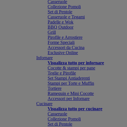
Casseruole
Collezione Pomoli
Set di Pentole
Casseruole e Tegami
Padelle e Wok
BBQ Outdoor
Grill
Pirofile e Arrostiere
Forme Speciali
Accessori da Cucina
Esclusive Online
Infornare
Visualizza tutto per infornare
Cocotte & stampi per pane
Teglie e Pirofile
Set Stampi Antiaderenti
Stampi per Torte e Muffin
Tortiere
Ramequin e Mini Cocotte
Accessori per Infornare
Cucinare
Visualizza tutto per cucinare
Casseruole
Collezione Pomoli
Set di Pentole