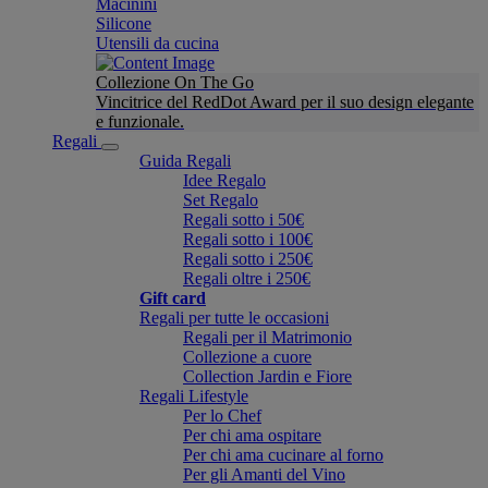
Macinini
Silicone
Utensili da cucina
Collezione On The Go
Vincitrice del RedDot Award per il suo design elegante
e funzionale.
Regali
Guida Regali
Idee Regalo
Set Regalo
Regali sotto i 50€
Regali sotto i 100€
Regali sotto i 250€
Regali oltre i 250€
Gift card
Regali per tutte le occasioni
Regali per il Matrimonio
Collezione a cuore
Collection Jardin e Fiore
Regali Lifestyle
Per lo Chef
Per chi ama ospitare
Per chi ama cucinare al forno
Per gli Amanti del Vino