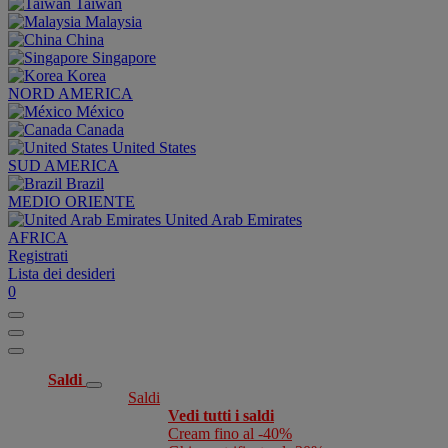
Taiwan
Malaysia
China
Singapore
Korea
NORD AMERICA
México
Canada
United States
SUD AMERICA
Brazil
MEDIO ORIENTE
United Arab Emirates
AFRICA
Registrati
Lista dei desideri
0
Saldi
Saldi
Vedi tutti i saldi
Cream fino al -40%