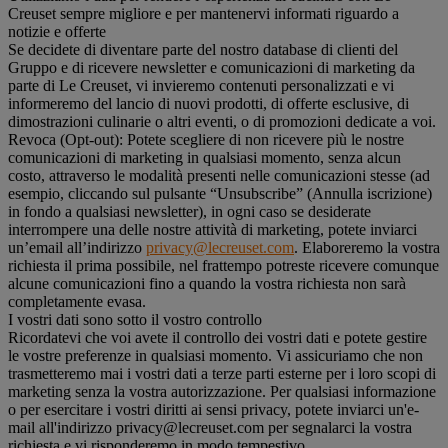
Creuset sempre migliore e per mantenervi informati riguardo a
notizie e offerte
Se decidete di diventare parte del nostro database di clienti del
Gruppo e di ricevere newsletter e comunicazioni di marketing da
parte di Le Creuset, vi invieremo contenuti personalizzati e vi
informeremo del lancio di nuovi prodotti, di offerte esclusive, di
dimostrazioni culinarie o altri eventi, o di promozioni dedicate a voi.
Revoca (Opt-out): Potete scegliere di non ricevere più le nostre
comunicazioni di marketing in qualsiasi momento, senza alcun
costo, attraverso le modalità presenti nelle comunicazioni stesse (ad
esempio, cliccando sul pulsante “Unsubscribe” (Annulla iscrizione)
in fondo a qualsiasi newsletter), in ogni caso se desiderate
interrompere una delle nostre attività di marketing, potete inviarci
un’email all’indirizzo
privacy@lecreuset.com
. Elaboreremo la vostra
richiesta il prima possibile, nel frattempo potreste ricevere comunque
alcune comunicazioni fino a quando la vostra richiesta non sarà
completamente evasa.
I vostri dati sono sotto il vostro controllo
Ricordatevi che voi avete il controllo dei vostri dati e potete gestire
le vostre preferenze in qualsiasi momento. Vi assicuriamo che non
trasmetteremo mai i vostri dati a terze parti esterne per i loro scopi di
marketing senza la vostra autorizzazione. Per qualsiasi informazione
o per esercitare i vostri diritti ai sensi privacy, potete inviarci un'e-
mail all'indirizzo privacy@lecreuset.com per segnalarci la vostra
richiesta e vi risponderemo in modo tempestivo.