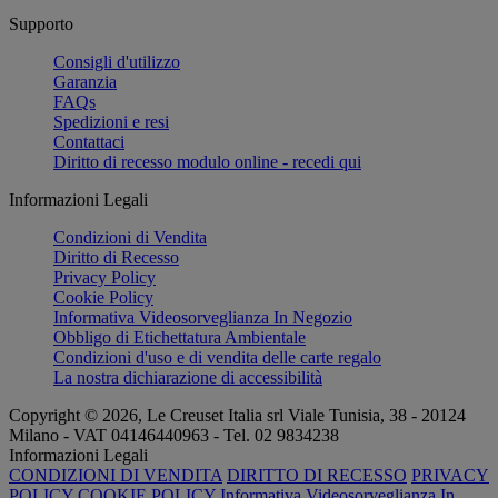
Supporto
Consigli d'utilizzo
Garanzia
FAQs
Spedizioni e resi
Contattaci
Diritto di recesso modulo online - recedi qui
Informazioni Legali
Condizioni di Vendita
Diritto di Recesso
Privacy Policy
Cookie Policy
Informativa Videosorveglianza In Negozio
Obbligo di Etichettatura Ambientale
Condizioni d'uso e di vendita delle carte regalo
La nostra dichiarazione di accessibilità
Copyright © 2026, Le Creuset Italia srl ​​Viale Tunisia, 38 - 20124
Milano - VAT 04146440963 - Tel. 02 9834238
Informazioni Legali
CONDIZIONI DI VENDITA
DIRITTO DI RECESSO
PRIVACY
POLICY
COOKIE POLICY
Informativa Videosorveglianza In