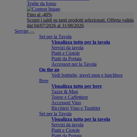
Teglie da forno
Fino al -40%
Scopri i saldi su tanti prodotti selezionati. Offerta valida
dal 04/07/2026 al 31/08/2026
Servire
Set per la Tavola
Visualizza tutto per la tavola
Servizi da tavola
Piatti e Ciotole
Piatti da Portata
Accessori per la Tavola
On the go
Vedi bottiglie, travel mug e lunchbox
Bere
Visualizza tutto per bere
Tazze & Mug
Teiere e Caffettiere
Accessori Vino
Bicchieri Vino e Tumbler
Set per la Tavola
Visualizza tutto per la tavola
Servizi da tavola
Piatti e Ciotole
Piatti da Portata