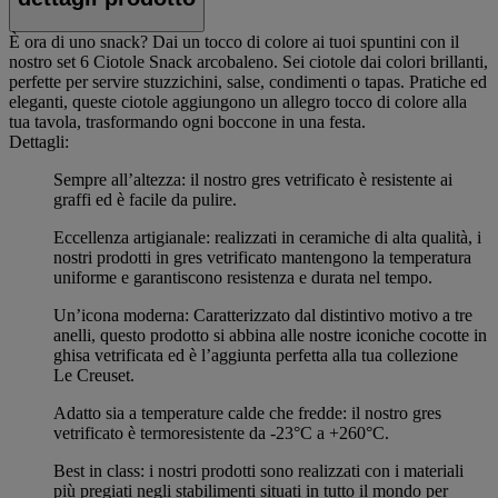
È ora di uno snack? Dai un tocco di colore ai tuoi spuntini con il
nostro set 6 Ciotole Snack arcobaleno. Sei ciotole dai colori brillanti,
perfette per servire stuzzichini, salse, condimenti o tapas. Pratiche ed
eleganti, queste ciotole aggiungono un allegro tocco di colore alla
tua tavola, trasformando ogni boccone in una festa.
Dettagli:
Sempre all’altezza: il nostro gres vetrificato è resistente ai
graffi ed è facile da pulire.
Eccellenza artigianale: realizzati in ceramiche di alta qualità, i
nostri prodotti in gres vetrificato mantengono la temperatura
uniforme e garantiscono resistenza e durata nel tempo.
Un’icona moderna: Caratterizzato dal distintivo motivo a tre
anelli, questo prodotto si abbina alle nostre iconiche cocotte in
ghisa vetrificata ed è l’aggiunta perfetta alla tua collezione
Le Creuset.
Adatto sia a temperature calde che fredde: il nostro gres
vetrificato è termoresistente da -23°C a +260°C.
Best in class: i nostri prodotti sono realizzati con i materiali
più pregiati negli stabilimenti situati in tutto il mondo per