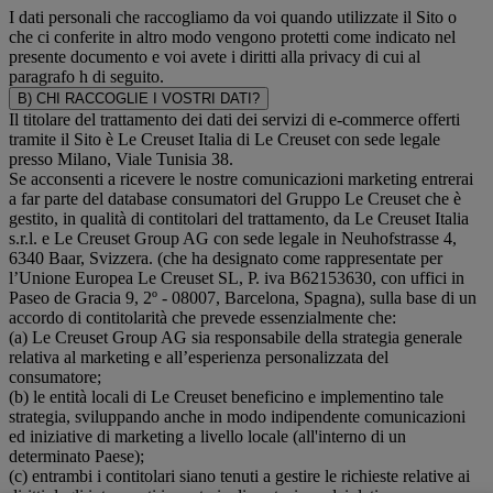
I dati personali che raccogliamo da voi quando utilizzate il Sito o
che ci conferite in altro modo vengono protetti come indicato nel
presente documento e voi avete i diritti alla privacy di cui al
paragrafo h di seguito.
B) CHI RACCOGLIE I VOSTRI DATI?
Il titolare del trattamento dei dati dei servizi di e-commerce offerti
tramite il Sito è Le Creuset Italia di Le Creuset con sede legale
presso Milano, Viale Tunisia 38.
Se acconsenti a ricevere le nostre comunicazioni marketing entrerai
a far parte del database consumatori del Gruppo Le Creuset che è
gestito, in qualità di contitolari del trattamento, da Le Creuset Italia
s.r.l. e Le Creuset Group AG con sede legale in Neuhofstrasse 4,
6340 Baar, Svizzera. (che ha designato come rappresentate per
l’Unione Europea Le Creuset SL, P. iva B62153630, con uffici in
Paseo de Gracia 9, 2º - 08007, Barcelona, Spagna), sulla base di un
accordo di contitolarità che prevede essenzialmente che:
(a) Le Creuset Group AG sia responsabile della strategia generale
relativa al marketing e all’esperienza personalizzata del
consumatore;
(b) le entità locali di Le Creuset beneficino e implementino tale
strategia, sviluppando anche in modo indipendente comunicazioni
ed iniziative di marketing a livello locale (all'interno di un
determinato Paese);
(c) entrambi i contitolari siano tenuti a gestire le richieste relative ai