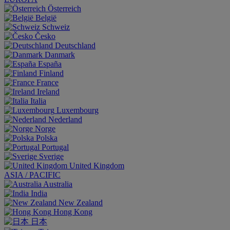
Österreich
België
Schweiz
Česko
Deutschland
Danmark
España
Finland
France
Ireland
Italia
Luxembourg
Nederland
Norge
Polska
Portugal
Sverige
United Kingdom
ASIA / PACIFIC
Australia
India
New Zealand
Hong Kong
日本