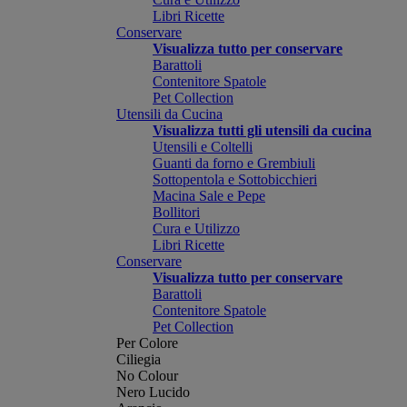
Libri Ricette
Conservare
Visualizza tutto per conservare
Barattoli
Contenitore Spatole
Pet Collection
Utensili da Cucina
Visualizza tutti gli utensili da cucina
Utensili e Coltelli
Guanti da forno e Grembiuli
Sottopentola e Sottobicchieri
Macina Sale e Pepe
Bollitori
Cura e Utilizzo
Libri Ricette
Conservare
Visualizza tutto per conservare
Barattoli
Contenitore Spatole
Pet Collection
Per Colore
Ciliegia
No Colour
Nero Lucido