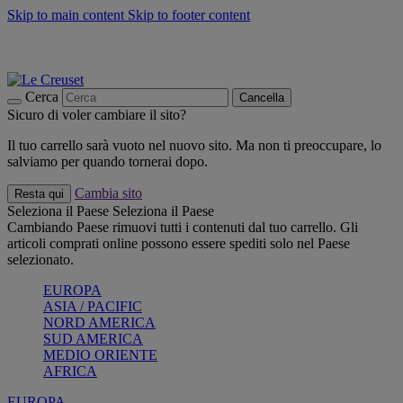
Skip to main content
Skip to footer content
📣 SALDI fino al -40%:
COMPRA
Grigliate, picnic, crea la tua estate con Le Creuset
COMPRA
Paga in 3 rate con Scalapay
Cerca
Cancella
Sicuro di voler cambiare il sito?
Il tuo carrello sarà vuoto nel nuovo sito. Ma non ti preoccupare, lo
salviamo per quando tornerai dopo.
Cambia sito
Resta qui
Seleziona il Paese
Seleziona il Paese
Cambiando Paese rimuovi tutti i contenuti dal tuo carrello. Gli
articoli comprati online possono essere spediti solo nel Paese
selezionato.
EUROPA
ASIA / PACIFIC
NORD AMERICA
SUD AMERICA
MEDIO ORIENTE
AFRICA
EUROPA