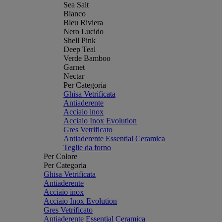
Sea Salt
Bianco
Bleu Riviera
Nero Lucido
Shell Pink
Deep Teal
Verde Bamboo
Garnet
Nectar
Per Categoria
Ghisa Vetrificata
Antiaderente
Acciaio inox
Acciaio Inox Evolution
Gres Vetrificato
Antiaderente Essential Ceramica
Teglie da forno
Per Colore
Per Categoria
Ghisa Vetrificata
Antiaderente
Acciaio inox
Acciaio Inox Evolution
Gres Vetrificato
Antiaderente Essential Ceramica