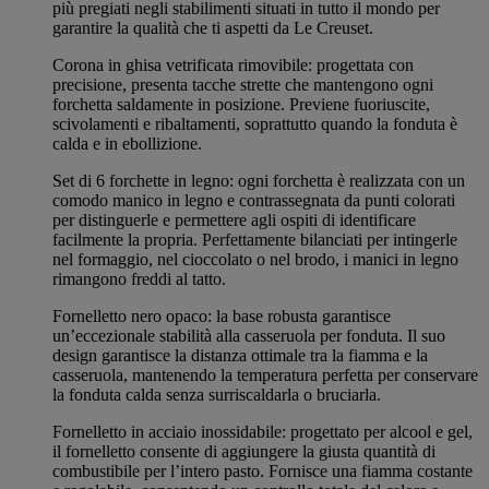
più pregiati negli stabilimenti situati in tutto il mondo per
garantire la qualità che ti aspetti da Le Creuset.
Corona in ghisa vetrificata rimovibile: progettata con
precisione, presenta tacche strette che mantengono ogni
forchetta saldamente in posizione. Previene fuoriuscite,
scivolamenti e ribaltamenti, soprattutto quando la fonduta è
calda e in ebollizione.
Set di 6 forchette in legno: ogni forchetta è realizzata con un
comodo manico in legno e contrassegnata da punti colorati
per distinguerle e permettere agli ospiti di identificare
facilmente la propria. Perfettamente bilanciati per intingerle
nel formaggio, nel cioccolato o nel brodo, i manici in legno
rimangono freddi al tatto.
Fornelletto nero opaco: la base robusta garantisce
un’eccezionale stabilità alla casseruola per fonduta. Il suo
design garantisce la distanza ottimale tra la fiamma e la
casseruola, mantenendo la temperatura perfetta per conservare
la fonduta calda senza surriscaldarla o bruciarla.
Fornelletto in acciaio inossidabile: progettato per alcool e gel,
il fornelletto consente di aggiungere la giusta quantità di
combustibile per l’intero pasto. Fornisce una fiamma costante