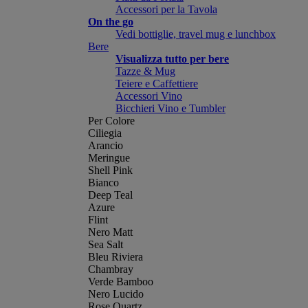
Accessori per la Tavola
On the go
Vedi bottiglie, travel mug e lunchbox
Bere
Visualizza tutto per bere
Tazze & Mug
Teiere e Caffettiere
Accessori Vino
Bicchieri Vino e Tumbler
Per Colore
Ciliegia
Arancio
Meringue
Shell Pink
Bianco
Deep Teal
Azure
Flint
Nero Matt
Sea Salt
Bleu Riviera
Chambray
Verde Bamboo
Nero Lucido
Rose Quartz