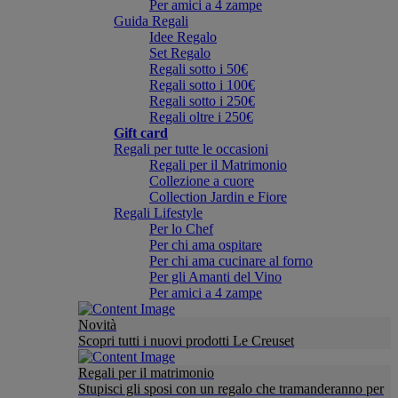
Per amici a 4 zampe
Guida Regali
Idee Regalo
Set Regalo
Regali sotto i 50€
Regali sotto i 100€
Regali sotto i 250€
Regali oltre i 250€
Gift card
Regali per tutte le occasioni
Regali per il Matrimonio
Collezione a cuore
Collection Jardin e Fiore
Regali Lifestyle
Per lo Chef
Per chi ama ospitare
Per chi ama cucinare al forno
Per gli Amanti del Vino
Per amici a 4 zampe
Novità
Scopri tutti i nuovi prodotti Le Creuset
Regali per il matrimonio
Stupisci gli sposi con un regalo che tramanderanno per