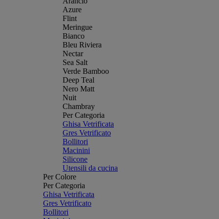
Arancio
Azure
Flint
Meringue
Bianco
Bleu Riviera
Nectar
Sea Salt
Verde Bamboo
Deep Teal
Nero Matt
Nuit
Chambray
Per Categoria
Ghisa Vetrificata
Gres Vetrificato
Bollitori
Macinini
Silicone
Utensili da cucina
Per Colore
Per Categoria
Ghisa Vetrificata
Gres Vetrificato
Bollitori