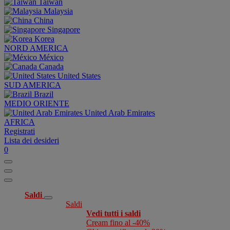
Taiwan
Malaysia
China
Singapore
Korea
NORD AMERICA
México
Canada
United States
SUD AMERICA
Brazil
MEDIO ORIENTE
United Arab Emirates
AFRICA
Registrati
Lista dei desideri
0
Saldi
Saldi
Vedi tutti i saldi
Cream fino al -40%