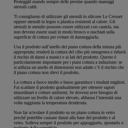
Proteggiti usando sempre delle presine quando maneggi
utensili caldi.
Ti consigliamo di utilizzare gli utensili in silicone Le Creuset
oppure utensili in legno o plastica resistenti al calore. Gli
utensili in metallo possono essere utilizzati con cautela, ma
non devono essere usati in modo brusco o raschiati sulla
superficie di cottura per evitare di danneggiarla.
Usa il prodotto sull’anello del piano cottura della misura più
appropriata: renderà la cottura del cibo più omogenea e ridurrà
il rischio di danni a manici e ai lati del prodotto. Questo è
particolarmente importante per i piani cottura a induzione: se
si utilizza un anello di dimensioni non adatte c’è il rischio che
il piano cottura non rilevi il prodotto.
La cottura a fuoco medio o basso garantisce i risultati migliori.
Fai scaldare il prodotto gradualmente per ottenere sapori
straordinari e cotture uniformi. Se dovessi aver bisogno di
utilizzare un livello di calore elevato, abbassa l’intensità una
volta raggiunta la temperatura desiderata.
Non far scivolare il prodotto su un piano cottura in vetro
perché potrebbe causare danni alla base del prodotto e al
vetro. Solleva sempre il prodotto per appoggiarlo, spostarlo o
toglierlo dalla superficie.