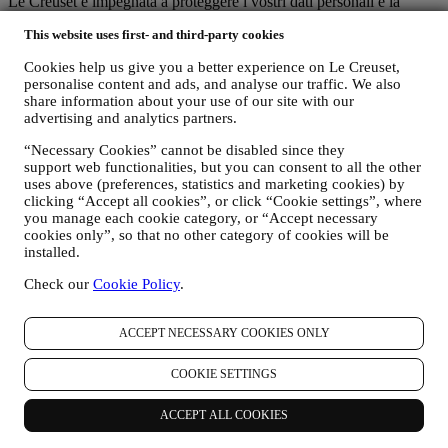
Le Creuset è impegnata a proteggere i vostri dati personali e la
vostra privacy e la presente Informativa illustra in che modo
This website uses first- and third-party cookies
raccogliamo e trattiamo i vostri dati personali in conformità alla
normativa UE in materia di protezione dei dati (ivi incluso il
Cookies help us give you a better experience on Le Creuset,
regolamento generale sulla protezione dei dati dell’UE 2016/679) e
personalise content and ads, and analyse our traffic. We also
alla legge applicabile in materia di protezione dei dati nel vostro
share information about your use of our site with our
Paese, territorio o luogo di residenza (le “Leggi in materia di
advertising and analytics partners.
protezione dei dati”).
A) QUANDO RACCOGLIAMO DATI DA VOI E CHE TIPO DI DATI
“Necessary Cookies” cannot be disabled since they
RACCOGLIAMO?
support web functionalities, but you can consent to all the other
Per “dati personali” si intende qualsiasi informazione relativa a voi e
uses above (preferences, statistics and marketing cookies) by
che ci consente di identificarvi direttamente o in combinazione con
clicking “Accept all cookies”, or click “Cookie settings”, where
altre informazioni.
you manage each cookie category, or “Accept necessary
Minori: Non raccogliamo dati personali da minori. Dovete aver
cookies only”, so that no other category of cookies will be
installed.
compiuto almeno 18 anni per utilizzare il nostro sito web e i nostri
servizi.
Check our
Cookie Policy
.
Possiamo raccogliere dati personali da voi quando utilizzate il nostro
sito web (il “Sito”), registrate un account Le Creuset, acquistate un
prodotto Le Creuset sul Sito o nei nostri negozi Le Creuset
ACCEPT NECESSARY COOKIES ONLY
(Signature Boutiques e Outlet Stores), o vi iscrivete alle nostre
comunicazioni di marketing. A seconda della vostra richiesta o del
COOKIE SETTINGS
vostro consenso, i dati personali possono includere:
i. il vostro nome, cognome, indirizzo email, data di nascita e
ACCEPT ALL COOKIES
altri dati di contatto (indirizzo, numero di telefono e indirizzo