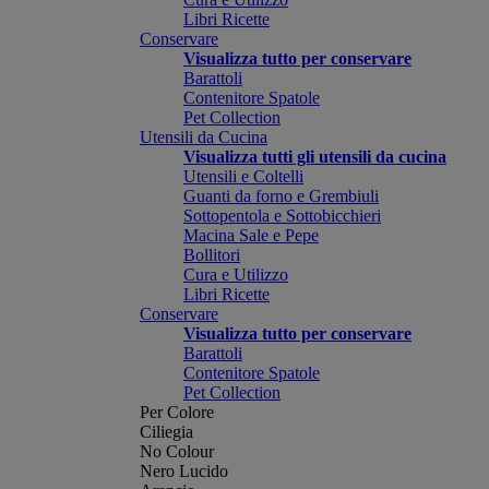
Libri Ricette
Conservare
Visualizza tutto per conservare
Barattoli
Contenitore Spatole
Pet Collection
Utensili da Cucina
Visualizza tutti gli utensili da cucina
Utensili e Coltelli
Guanti da forno e Grembiuli
Sottopentola e Sottobicchieri
Macina Sale e Pepe
Bollitori
Cura e Utilizzo
Libri Ricette
Conservare
Visualizza tutto per conservare
Barattoli
Contenitore Spatole
Pet Collection
Per Colore
Ciliegia
No Colour
Nero Lucido