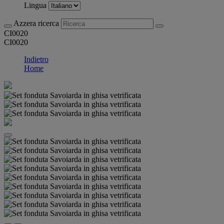
Lingua
Azzera ricerca
CI0020
CI0020
Indietro
Home