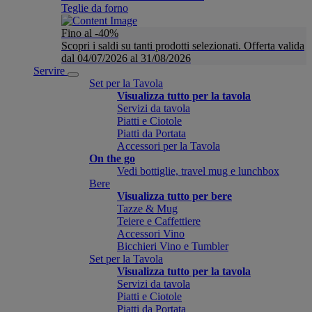
Teglie da forno
Fino al -40%
Scopri i saldi su tanti prodotti selezionati. Offerta valida
dal 04/07/2026 al 31/08/2026
Servire
Set per la Tavola
Visualizza tutto per la tavola
Servizi da tavola
Piatti e Ciotole
Piatti da Portata
Accessori per la Tavola
On the go
Vedi bottiglie, travel mug e lunchbox
Bere
Visualizza tutto per bere
Tazze & Mug
Teiere e Caffettiere
Accessori Vino
Bicchieri Vino e Tumbler
Set per la Tavola
Visualizza tutto per la tavola
Servizi da tavola
Piatti e Ciotole
Piatti da Portata