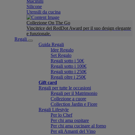
Macinini
Silicone
Utensili da cucina
Collezione On The Go
Vincitrice del RedDot Award per il suo design elegante
e funzionale.
Regali
Guida Regali
Idee Regalo
Set Regalo
Regali sotto i 50€
Regali sotto i 100€
Regali sotto i 250€
Regali oltre i 250€
Gift card
Regali per tutte le occasioni
Regali per il Matrimonio
Collezione a cuore
Collection Jardin e Fiore
Regali Lifestyle
Per lo Chef
Per chi ama ospitare
Per chi ama cucinare al forno
Per gli Amanti del Vino