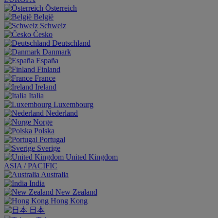
Österreich
België
Schweiz
Česko
Deutschland
Danmark
España
Finland
France
Ireland
Italia
Luxembourg
Nederland
Norge
Polska
Portugal
Sverige
United Kingdom
ASIA / PACIFIC
Australia
India
New Zealand
Hong Kong
日本