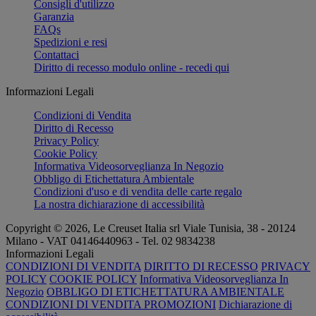
Consigli d'utilizzo
Garanzia
FAQs
Spedizioni e resi
Contattaci
Diritto di recesso modulo online - recedi qui
Informazioni Legali
Condizioni di Vendita
Diritto di Recesso
Privacy Policy
Cookie Policy
Informativa Videosorveglianza In Negozio
Obbligo di Etichettatura Ambientale
Condizioni d'uso e di vendita delle carte regalo
La nostra dichiarazione di accessibilità
Copyright © 2026, Le Creuset Italia srl ​​Viale Tunisia, 38 - 20124
Milano - VAT 04146440963 - Tel. 02 9834238
Informazioni Legali
CONDIZIONI DI VENDITA
DIRITTO DI RECESSO
PRIVACY
POLICY
COOKIE POLICY
Informativa Videosorveglianza In
Negozio
OBBLIGO DI ETICHETTATURA AMBIENTALE
CONDIZIONI DI VENDITA PROMOZIONI
Dichiarazione di