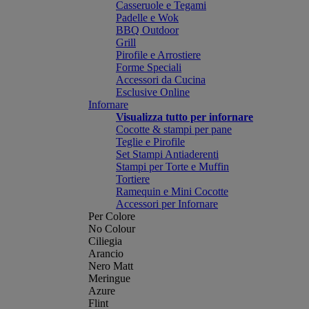
Casseruole e Tegami
Padelle e Wok
BBQ Outdoor
Grill
Pirofile e Arrostiere
Forme Speciali
Accessori da Cucina
Esclusive Online
Infornare
Visualizza tutto per infornare
Cocotte & stampi per pane
Teglie e Pirofile
Set Stampi Antiaderenti
Stampi per Torte e Muffin
Tortiere
Ramequin e Mini Cocotte
Accessori per Infornare
Per Colore
No Colour
Ciliegia
Arancio
Nero Matt
Meringue
Azure
Flint