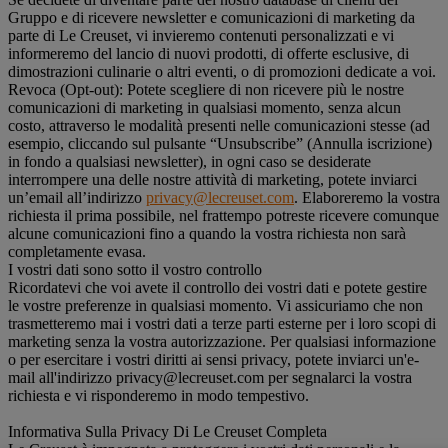
Gruppo e di ricevere newsletter e comunicazioni di marketing da
parte di Le Creuset, vi invieremo contenuti personalizzati e vi
informeremo del lancio di nuovi prodotti, di offerte esclusive, di
dimostrazioni culinarie o altri eventi, o di promozioni dedicate a voi.
Revoca (Opt-out): Potete scegliere di non ricevere più le nostre
comunicazioni di marketing in qualsiasi momento, senza alcun
costo, attraverso le modalità presenti nelle comunicazioni stesse (ad
esempio, cliccando sul pulsante “Unsubscribe” (Annulla iscrizione)
in fondo a qualsiasi newsletter), in ogni caso se desiderate
interrompere una delle nostre attività di marketing, potete inviarci
un’email all’indirizzo
privacy@lecreuset.com
. Elaboreremo la vostra
richiesta il prima possibile, nel frattempo potreste ricevere comunque
alcune comunicazioni fino a quando la vostra richiesta non sarà
completamente evasa.
I vostri dati sono sotto il vostro controllo
Ricordatevi che voi avete il controllo dei vostri dati e potete gestire
le vostre preferenze in qualsiasi momento. Vi assicuriamo che non
trasmetteremo mai i vostri dati a terze parti esterne per i loro scopi di
marketing senza la vostra autorizzazione. Per qualsiasi informazione
o per esercitare i vostri diritti ai sensi privacy, potete inviarci un'e-
mail all'indirizzo privacy@lecreuset.com per segnalarci la vostra
richiesta e vi risponderemo in modo tempestivo.
Informativa Sulla Privacy Di Le Creuset Completa