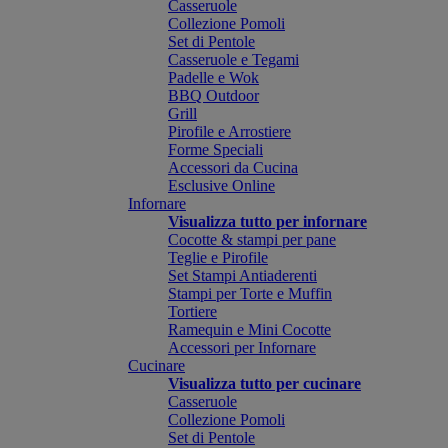
Casseruole
Collezione Pomoli
Set di Pentole
Casseruole e Tegami
Padelle e Wok
BBQ Outdoor
Grill
Pirofile e Arrostiere
Forme Speciali
Accessori da Cucina
Esclusive Online
Infornare
Visualizza tutto per infornare
Cocotte & stampi per pane
Teglie e Pirofile
Set Stampi Antiaderenti
Stampi per Torte e Muffin
Tortiere
Ramequin e Mini Cocotte
Accessori per Infornare
Cucinare
Visualizza tutto per cucinare
Casseruole
Collezione Pomoli
Set di Pentole