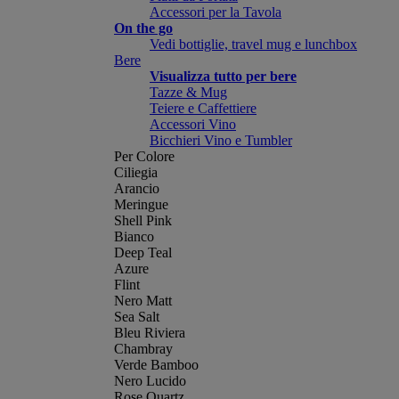
Accessori per la Tavola
On the go
Vedi bottiglie, travel mug e lunchbox
Bere
Visualizza tutto per bere
Tazze & Mug
Teiere e Caffettiere
Accessori Vino
Bicchieri Vino e Tumbler
Per Colore
Ciliegia
Arancio
Meringue
Shell Pink
Bianco
Deep Teal
Azure
Flint
Nero Matt
Sea Salt
Bleu Riviera
Chambray
Verde Bamboo
Nero Lucido
Rose Quartz