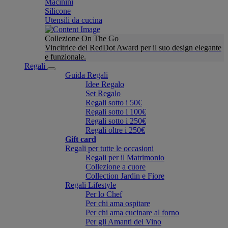
Macinini
Silicone
Utensili da cucina
Collezione On The Go
Vincitrice del RedDot Award per il suo design elegante
e funzionale.
Regali
Guida Regali
Idee Regalo
Set Regalo
Regali sotto i 50€
Regali sotto i 100€
Regali sotto i 250€
Regali oltre i 250€
Gift card
Regali per tutte le occasioni
Regali per il Matrimonio
Collezione a cuore
Collection Jardin e Fiore
Regali Lifestyle
Per lo Chef
Per chi ama ospitare
Per chi ama cucinare al forno
Per gli Amanti del Vino