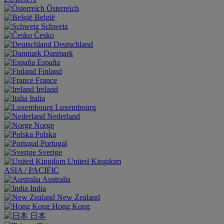
Österreich
België
Schweiz
Česko
Deutschland
Danmark
España
Finland
France
Ireland
Italia
Luxembourg
Nederland
Norge
Polska
Portugal
Sverige
United Kingdom
ASIA / PACIFIC
Australia
India
New Zealand
Hong Kong
日本