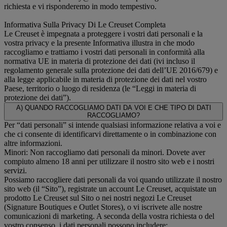
richiesta e vi risponderemo in modo tempestivo.
Informativa Sulla Privacy Di Le Creuset Completa
Le Creuset è impegnata a proteggere i vostri dati personali e la
vostra privacy e la presente Informativa illustra in che modo
raccogliamo e trattiamo i vostri dati personali in conformità alla
normativa UE in materia di protezione dei dati (ivi incluso il
regolamento generale sulla protezione dei dati dell’UE 2016/679) e
alla legge applicabile in materia di protezione dei dati nel vostro
Paese, territorio o luogo di residenza (le “Leggi in materia di
protezione dei dati”).
A) QUANDO RACCOGLIAMO DATI DA VOI E CHE TIPO DI DATI
RACCOGLIAMO?
Per “dati personali” si intende qualsiasi informazione relativa a voi e
che ci consente di identificarvi direttamente o in combinazione con
altre informazioni.
Minori: Non raccogliamo dati personali da minori. Dovete aver
compiuto almeno 18 anni per utilizzare il nostro sito web e i nostri
servizi.
Possiamo raccogliere dati personali da voi quando utilizzate il nostro
sito web (il “Sito”), registrate un account Le Creuset, acquistate un
prodotto Le Creuset sul Sito o nei nostri negozi Le Creuset
(Signature Boutiques e Outlet Stores), o vi iscrivete alle nostre
comunicazioni di marketing. A seconda della vostra richiesta o del
vostro consenso, i dati personali possono includere: