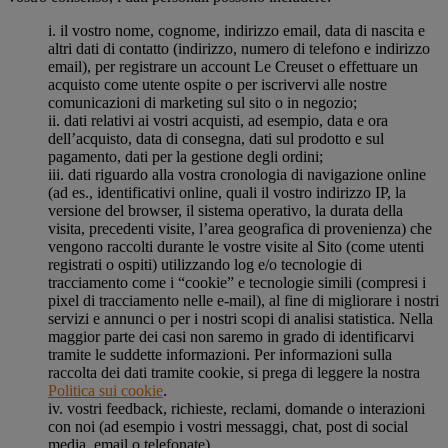
i. il vostro nome, cognome, indirizzo email, data di nascita e
altri dati di contatto (indirizzo, numero di telefono e indirizzo
email), per registrare un account Le Creuset o effettuare un
acquisto come utente ospite o per iscrivervi alle nostre
comunicazioni di marketing sul sito o in negozio;
ii. dati relativi ai vostri acquisti, ad esempio, data e ora
dell’acquisto, data di consegna, dati sul prodotto e sul
pagamento, dati per la gestione degli ordini;
iii. dati riguardo alla vostra cronologia di navigazione online
(ad es., identificativi online, quali il vostro indirizzo IP, la
versione del browser, il sistema operativo, la durata della
visita, precedenti visite, l’area geografica di provenienza) che
vengono raccolti durante le vostre visite al Sito (come utenti
registrati o ospiti) utilizzando log e/o tecnologie di
tracciamento come i “cookie” e tecnologie simili (compresi i
pixel di tracciamento nelle e-mail), al fine di migliorare i nostri
servizi e annunci o per i nostri scopi di analisi statistica. Nella
maggior parte dei casi non saremo in grado di identificarvi
tramite le suddette informazioni. Per informazioni sulla
raccolta dei dati tramite cookie, si prega di leggere la nostra
Politica sui cookie
.
iv. vostri feedback, richieste, reclami, domande o interazioni
con noi (ad esempio i vostri messaggi, chat, post di social
media, email o telefonate).