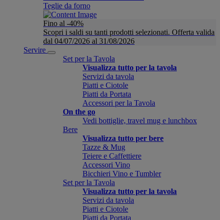
Teglie da forno
Fino al -40%
Scopri i saldi su tanti prodotti selezionati. Offerta valida
dal 04/07/2026 al 31/08/2026
Servire
Set per la Tavola
Visualizza tutto per la tavola
Servizi da tavola
Piatti e Ciotole
Piatti da Portata
Accessori per la Tavola
On the go
Vedi bottiglie, travel mug e lunchbox
Bere
Visualizza tutto per bere
Tazze & Mug
Teiere e Caffettiere
Accessori Vino
Bicchieri Vino e Tumbler
Set per la Tavola
Visualizza tutto per la tavola
Servizi da tavola
Piatti e Ciotole
Piatti da Portata