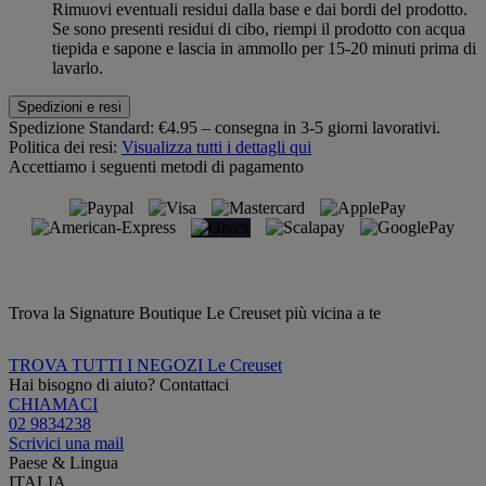
Rimuovi eventuali residui dalla base e dai bordi del prodotto.
Se sono presenti residui di cibo, riempi il prodotto con acqua
tiepida e sapone e lascia in ammollo per 15-20 minuti prima di
lavarlo.
Spedizioni e resi
Spedizione Standard:
€4.95 – consegna in 3-5 giorni lavorativi.
Politica dei resi:
Visualizza tutti i dettagli qui
Accettiamo i seguenti metodi di pagamento
Trova la Signature Boutique Le Creuset più vicina a te
TROVA TUTTI I NEGOZI Le Creuset
Hai bisogno di aiuto? Contattaci
CHIAMACI
02 9834238
Scrivici una mail
Paese & Lingua
ITALIA