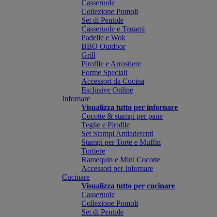
Casseruole
Collezione Pomoli
Set di Pentole
Casseruole e Tegami
Padelle e Wok
BBQ Outdoor
Grill
Pirofile e Arrostiere
Forme Speciali
Accessori da Cucina
Esclusive Online
Infornare
Visualizza tutto per infornare
Cocotte & stampi per pane
Teglie e Pirofile
Set Stampi Antiaderenti
Stampi per Torte e Muffin
Tortiere
Ramequin e Mini Cocotte
Accessori per Infornare
Cucinare
Visualizza tutto per cucinare
Casseruole
Collezione Pomoli
Set di Pentole