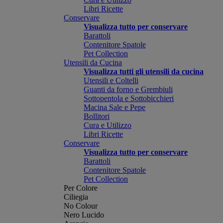
Libri Ricette
Conservare
Visualizza tutto per conservare
Barattoli
Contenitore Spatole
Pet Collection
Utensili da Cucina
Visualizza tutti gli utensili da cucina
Utensili e Coltelli
Guanti da forno e Grembiuli
Sottopentola e Sottobicchieri
Macina Sale e Pepe
Bollitori
Cura e Utilizzo
Libri Ricette
Conservare
Visualizza tutto per conservare
Barattoli
Contenitore Spatole
Pet Collection
Per Colore
Ciliegia
No Colour
Nero Lucido