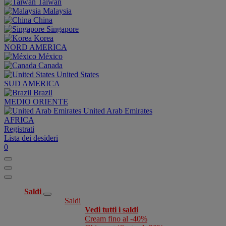
Taiwan
Malaysia
China
Singapore
Korea
NORD AMERICA
México
Canada
United States
SUD AMERICA
Brazil
MEDIO ORIENTE
United Arab Emirates
AFRICA
Registrati
Lista dei desideri
0
Saldi
Saldi
Vedi tutti i saldi
Cream fino al -40%