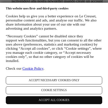
iscrivendovi alla nostra newsletter quando create un account
sul Sito), vi invieremo comunicazioni di marketing
This website uses first- and third-party cookies
personalizzate e notizie riguardo a iniziative relative al mondo
Le Creuset, alle consociate del suo Gruppo, e alle società
Cookies help us give you a better experience on Le Creuset,
affiliate e ai partner locali. Vi contatteremo principalmente via
personalise content and ads, and analyse our traffic. We also
email, SMS o social media, incluso utilizzando mezzi
share information about your use of our site with our
automatizzati. Tali comunicazioni riguarderanno prodotti Le
advertising and analytics partners.
Creuset o nuove aperture di negozi, eventi esclusivi, concorsi,
sondaggi, dimostrazioni organizzate da Le Creuset che
“Necessary Cookies” cannot be disabled since they
potrebbero interessarvi o offerte speciali che potreste
support web functionalities, but you can consent to all the other
uses above (preferences, statistics and marketing cookies) by
apprezzare, incluso sulla base di talune informazioni che sono
clicking “Accept all cookies”, or click “Cookie settings”, where
in nostro possesso come la vostra ubicazione o la vostra
you manage each cookie category, or “Accept necessary
cronologia degli acquisti. Utilizzeremo i vostri dati per
cookies only”, so that no other category of cookies will be
comprendere meglio i vostri interessi. Ciò ci consente di
installed.
personalizzare i nostri messaggi in modo da renderli più
pertinenti e interessanti. Non sono contemplate altre finalità.
Check our
Cookie Policy
.
Raccogliamo inoltre statistiche rispetto all’apertura della posta
elettronica e ai click utilizzando tecnologie standard di settore
(compresi i pixel di tracciamento nelle e-mail) per aiutarci a
ACCEPT NECESSARY COOKIES ONLY
monitorare la nostra newsletter.
Tale trattamento si basa sul vostro consenso. La scelta di
COOKIE SETTINGS
acconsentire all’invio delle nostre comunicazioni può essere
esercitata nei momenti in cui i dati personali vengono raccolti
ACCEPT ALL COOKIES
spuntando la casella di controllo appropriata.