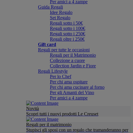
Per amici a 4 zampe
Guida Regali
Idee Regalo
Set Regalo
Regali sotto i 50€
Regali sotto i 100€
Regali sotto i 250€
Regali oltre i 250€
Gift card
Regali per tutte le occasioni
Regali per il Matrimonio
Collezione a cuore
Collection Jardin e Fiore
Regali Lifestyle
Per lo Chef
Per chi ama ospitare
Per chi ama cucinare al forno
Per gli Amanti del Vino
Per amici a 4 zampe
Novità
Scopri tutti i nuovi prodotti Le Creuset
Regali per il matrimonio
Stupisci gli sposi con un regalo che tramanderanno per