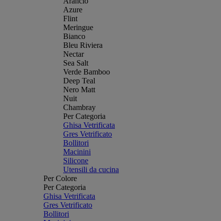
Arancio
Azure
Flint
Meringue
Bianco
Bleu Riviera
Nectar
Sea Salt
Verde Bamboo
Deep Teal
Nero Matt
Nuit
Chambray
Per Categoria
Ghisa Vetrificata
Gres Vetrificato
Bollitori
Macinini
Silicone
Utensili da cucina
Per Colore
Per Categoria
Ghisa Vetrificata
Gres Vetrificato
Bollitori