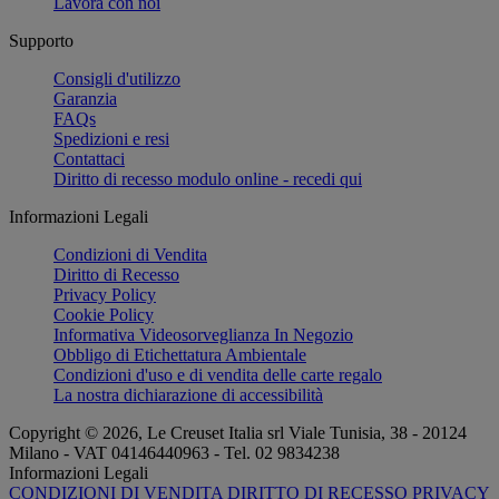
Lavora con noi
Supporto
Consigli d'utilizzo
Garanzia
FAQs
Spedizioni e resi
Contattaci
Diritto di recesso modulo online - recedi qui
Informazioni Legali
Condizioni di Vendita
Diritto di Recesso
Privacy Policy
Cookie Policy
Informativa Videosorveglianza In Negozio
Obbligo di Etichettatura Ambientale
Condizioni d'uso e di vendita delle carte regalo
La nostra dichiarazione di accessibilità
Copyright © 2026, Le Creuset Italia srl ​​Viale Tunisia, 38 - 20124
Milano - VAT 04146440963 - Tel. 02 9834238
Informazioni Legali
CONDIZIONI DI VENDITA
DIRITTO DI RECESSO
PRIVACY