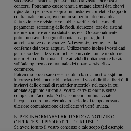
successiva assistenza post-vendita o la vostra aderenza a
concorsi. Potremmo essere tenuti a trattare alcuni dati che vi
riguardano per nostri scopi amministrativi correlati al rapporto
contrattuale con voi, ivi compreso per fini di contabilità,
fatturazione e revisione contabile, verifica della carta di
pagamento, screening delle frodi, sicurezza, test dei sistemi,
manutenzione e analisi statistiche, ecc. Occasionalmente
potremmo aver bisogno di contattarvi per ragioni
amministrative od operative. Ad esempio, per inviarvi la
conferma dei vostri acquisti. Utilizzeremo inoltre i vostri dati
per rispondere alle vostre richieste inviate tramite moduli nel
nostro Sito o altri canali. Tale attività di trattamento è basata
sull’adempimento contrattuale dei nostri servizi di e-
commerce.
Potremmo processare i vostri dati in base al nostro legittimo
interesse (debitamente bilanciato con i vostri diritti e libertà) di
inviarvi delle e mail di reminder (ricordo) nel caso in cui
abbiate aggiunto articoli al vostro carrello online, senza
completare l’acquisto. Nel caso in cui non finalizziate
l’acquisto entro un determinato periodo di tempo, nessuna
ulteriore comunicazione di sollecito vi verrà inviata.
iv. PER INFORMARVI RIGUARDO A NOTIZIE O
OFFERTE SUI PRODOTTI LE CREUSET
Se avete fornito il vostro consenso a tale scopo (ad esempio,