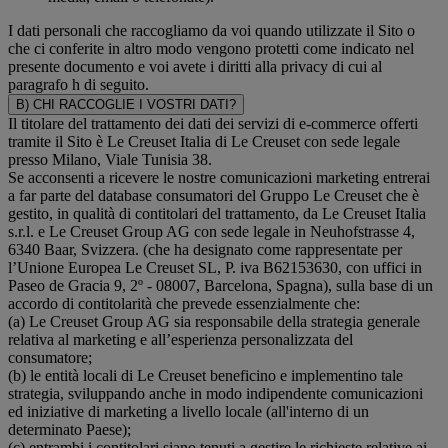
I dati personali che raccogliamo da voi quando utilizzate il Sito o
che ci conferite in altro modo vengono protetti come indicato nel
presente documento e voi avete i diritti alla privacy di cui al
paragrafo h di seguito.
B) CHI RACCOGLIE I VOSTRI DATI?
Il titolare del trattamento dei dati dei servizi di e-commerce offerti
tramite il Sito è Le Creuset Italia di Le Creuset con sede legale
presso Milano, Viale Tunisia 38.
Se acconsenti a ricevere le nostre comunicazioni marketing entrerai
a far parte del database consumatori del Gruppo Le Creuset che è
gestito, in qualità di contitolari del trattamento, da Le Creuset Italia
s.r.l. e Le Creuset Group AG con sede legale in Neuhofstrasse 4,
6340 Baar, Svizzera. (che ha designato come rappresentate per
l’Unione Europea Le Creuset SL, P. iva B62153630, con uffici in
Paseo de Gracia 9, 2º - 08007, Barcelona, Spagna), sulla base di un
accordo di contitolarità che prevede essenzialmente che:
(a) Le Creuset Group AG sia responsabile della strategia generale
relativa al marketing e all’esperienza personalizzata del
consumatore;
(b) le entità locali di Le Creuset beneficino e implementino tale
strategia, sviluppando anche in modo indipendente comunicazioni
ed iniziative di marketing a livello locale (all'interno di un
determinato Paese);
(c) entrambi i contitolari siano tenuti a gestire le richieste relative ai