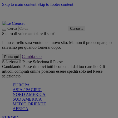
Skip to main content
Skip to footer content
📣 SALDI fino al -40%:
COMPRA
Grigliate, picnic, crea la tua estate con Le Creuset
COMPRA
Paga in 3 rate con Scalapay
Cerca
Cancella
Sicuro di voler cambiare il sito?
Il tuo carrello sarà vuoto nel nuovo sito. Ma non ti preoccupare, lo
salviamo per quando tornerai dopo.
Cambia sito
Resta qui
Seleziona il Paese
Seleziona il Paese
Cambiando Paese rimuovi tutti i contenuti dal tuo carrello. Gli
articoli comprati online possono essere spediti solo nel Paese
selezionato.
EUROPA
ASIA / PACIFIC
NORD AMERICA
SUD AMERICA
MEDIO ORIENTE
AFRICA
EUROPA