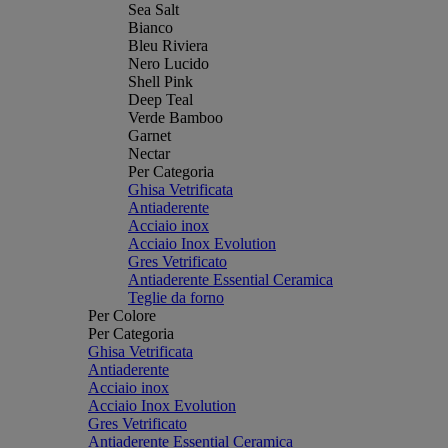
Sea Salt
Bianco
Bleu Riviera
Nero Lucido
Shell Pink
Deep Teal
Verde Bamboo
Garnet
Nectar
Per Categoria
Ghisa Vetrificata
Antiaderente
Acciaio inox
Acciaio Inox Evolution
Gres Vetrificato
Antiaderente Essential Ceramica
Teglie da forno
Per Colore
Per Categoria
Ghisa Vetrificata
Antiaderente
Acciaio inox
Acciaio Inox Evolution
Gres Vetrificato
Antiaderente Essential Ceramica