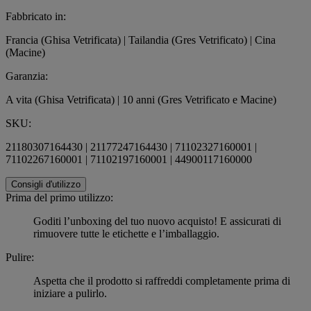
Fabbricato in:
Francia (Ghisa Vetrificata) | Tailandia (Gres Vetrificato) | Cina
(Macine)
Garanzia:
A vita (Ghisa Vetrificata) | 10 anni (Gres Vetrificato e Macine)
SKU:
21180307164430 | 21177247164430 | 71102327160001 |
71102267160001 | 71102197160001 | 44900117160000
Consigli d'utilizzo
Prima del primo utilizzo:
Goditi l’unboxing del tuo nuovo acquisto! E assicurati di
rimuovere tutte le etichette e l’imballaggio.
Pulire:
Aspetta che il prodotto si raffreddi completamente prima di
iniziare a pulirlo.