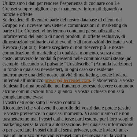
Utilizziamo i dati per rendere l’esperienza di cucinare con Le
Creuset sempre migliore e per mantenervi informati riguardo a
notizie e offerte
Se decidete di diventare parte del nostro database di clienti del
Gruppo e di ricevere newsletter e comunicazioni di marketing da
parte di Le Creuset, vi invieremo contenuti personalizzati e vi
informeremo del lancio di nuovi prodotti, di offerte esclusive, di
dimostrazioni culinarie o altri eventi, o di promozioni dedicate a voi.
Revoca (Opt-out): Potete scegliere di non ricevere più le nostre
comunicazioni di marketing in qualsiasi momento, senza alcun
costo, attraverso le modalità presenti nelle comunicazioni stesse (ad
esempio, cliccando sul pulsante “Unsubscribe” (Annulla iscrizione)
in fondo a qualsiasi newsletter), in ogni caso se desiderate
interrompere una delle nostre attività di marketing, potete inviarci
un’email all’indirizzo
privacy@lecreuset.com
. Elaboreremo la vostra
richiesta il prima possibile, nel frattempo potreste ricevere comunque
alcune comunicazioni fino a quando la vostra richiesta non sarà
completamente evasa.
I vostri dati sono sotto il vostro controllo
Ricordatevi che voi avete il controllo dei vostri dati e potete gestire
le vostre preferenze in qualsiasi momento. Vi assicuriamo che non
trasmetteremo mai i vostri dati a terze parti esterne per i loro scopi di
marketing senza la vostra autorizzazione. Per qualsiasi informazione
o per esercitare i vostri diritti ai sensi privacy, potete inviarci un'e-
mail all'indirizzo privacy@lecreuset.com per segnalarci la vostra