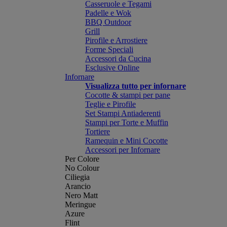
Casseruole e Tegami
Padelle e Wok
BBQ Outdoor
Grill
Pirofile e Arrostiere
Forme Speciali
Accessori da Cucina
Esclusive Online
Infornare
Visualizza tutto per infornare
Cocotte & stampi per pane
Teglie e Pirofile
Set Stampi Antiaderenti
Stampi per Torte e Muffin
Tortiere
Ramequin e Mini Cocotte
Accessori per Infornare
Per Colore
No Colour
Ciliegia
Arancio
Nero Matt
Meringue
Azure
Flint