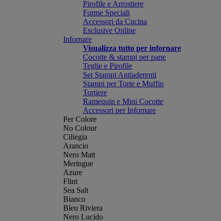
Pirofile e Arrostiere
Forme Speciali
Accessori da Cucina
Esclusive Online
Infornare
Visualizza tutto per infornare
Cocotte & stampi per pane
Teglie e Pirofile
Set Stampi Antiaderenti
Stampi per Torte e Muffin
Tortiere
Ramequin e Mini Cocotte
Accessori per Infornare
Per Colore
No Colour
Ciliegia
Arancio
Nero Matt
Meringue
Azure
Flint
Sea Salt
Bianco
Bleu Riviera
Nero Lucido