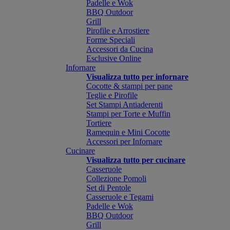
Padelle e Wok
BBQ Outdoor
Grill
Pirofile e Arrostiere
Forme Speciali
Accessori da Cucina
Esclusive Online
Infornare
Visualizza tutto per infornare
Cocotte & stampi per pane
Teglie e Pirofile
Set Stampi Antiaderenti
Stampi per Torte e Muffin
Tortiere
Ramequin e Mini Cocotte
Accessori per Infornare
Cucinare
Visualizza tutto per cucinare
Casseruole
Collezione Pomoli
Set di Pentole
Casseruole e Tegami
Padelle e Wok
BBQ Outdoor
Grill