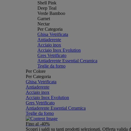
Shell Pink
Deep Teal
Verde Bamboo
Garnet
Nectar
Per Categoria
Ghisa Vetrificata
Antiaderente
Acciaio inox
Acciaio Inox Evolution
Gres Vetrificato
Antiaderente Essential Ceramica
Teglie da forno
Per Colore
Per Categoria
Ghisa Vetrificata
Antiaderente
Acciaio inox
Acciaio Inox Evolution
Gres Vetrificato
Antiaderente Essential Ceramica
Teglie da forno
Fino al -40%
Scopri i saldi su tanti prodotti selezionati. Offerta valid