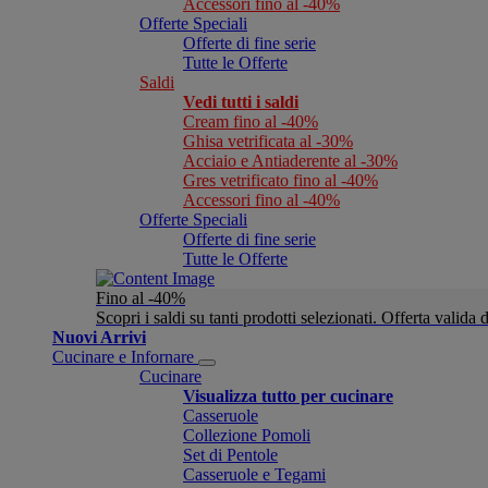
Accessori fino al -40%
Offerte Speciali
Offerte di fine serie
Tutte le Offerte
Saldi
Vedi tutti i saldi
Cream fino al -40%
Ghisa vetrificata al -30%
Acciaio e Antiaderente al -30%
Gres vetrificato fino al -40%
Accessori fino al -40%
Offerte Speciali
Offerte di fine serie
Tutte le Offerte
Fino al -40%
Scopri i saldi su tanti prodotti selezionati. Offerta valid
Nuovi Arrivi
Cucinare e Infornare
Cucinare
Visualizza tutto per cucinare
Casseruole
Collezione Pomoli
Set di Pentole
Casseruole e Tegami