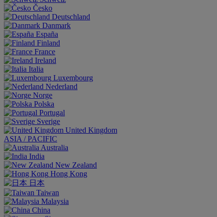
Česko
Deutschland
Danmark
España
Finland
France
Ireland
Italia
Luxembourg
Nederland
Norge
Polska
Portugal
Sverige
United Kingdom
ASIA / PACIFIC
Australia
India
New Zealand
Hong Kong
日本
Taiwan
Malaysia
China