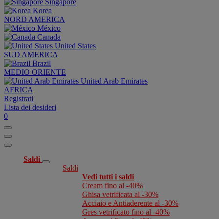
Singapore
Korea
NORD AMERICA
México
Canada
United States
SUD AMERICA
Brazil
MEDIO ORIENTE
United Arab Emirates
AFRICA
Registrati
Lista dei desideri
0
Saldi
Saldi
Vedi tutti i saldi
Cream fino al -40%
Ghisa vetrificata al -30%
Acciaio e Antiaderente al -30%
Gres vetrificato fino al -40%