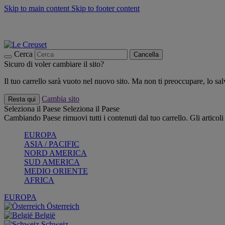
Skip to main content
Skip to footer content
📣 SALDI fino al -40%:
COMPRA
Grigliate, picnic, crea la tua estate con Le Creuset
COMPRA
Paga in 3 rate con Scalapay
Cerca
Cancella
Sicuro di voler cambiare il sito?
Il tuo carrello sarà vuoto nel nuovo sito. Ma non ti preoccupare, lo s
Cambia sito
Resta qui
Seleziona il Paese
Seleziona il Paese
Cambiando Paese rimuovi tutti i contenuti dal tuo carrello. Gli articol
EUROPA
ASIA / PACIFIC
NORD AMERICA
SUD AMERICA
MEDIO ORIENTE
AFRICA
EUROPA
Österreich
België
Schweiz