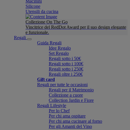
Macinini
Silicone
Utensili da cucina
Collezione On The Go
Vincitrice del RedDot Award per il suo design elegante
e funzionale.
Regali
Guida Regali
Idee Regalo
Set Regalo
Regali sotto i 50€
Regali sotto i 100€
Regali sotto i 250€
Regali oltre i 250€
Gift card
Regali per tutte le occasioni
Regali per il Matrimonio
Collezione a cuore
Collection Jardin e Fiore
Regali Lifestyle
Per lo Chef
Per chi ama ospitare
Per chi ama cucinare al forno
Per gli Amanti del Vino