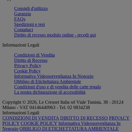
Consigli d'utilizzo
Garanzia
FAQs
Spedizioni e resi
Contattaci
Diritto di recesso modulo online - recedi qui
Informazioni Legali
Condizioni di Vendita
Diritto di Recesso
Privacy Policy
Cookie Policy
Informativa Videosorveglianza In Negozio
Obbligo di Etichettatura Ambientale
Condizioni d'uso e di vendita delle carte regalo
La nostra dichiarazione di accessibilità
Copyright © 2026, Le Creuset Italia srl ​​Viale Tunisia, 38 - 20124
Milano - VAT 04146440963 - Tel. 02 9834238
Informazioni Legali
CONDIZIONI DI VENDITA
DIRITTO DI RECESSO
PRIVACY
POLICY
COOKIE POLICY
Informativa Videosorveglianza In
Negozio
OBBLIGO DI ETICHETTATURA AMBIENTALE