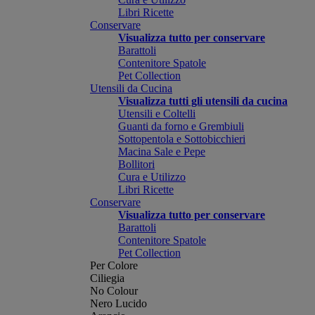
Libri Ricette
Conservare
Visualizza tutto per conservare
Barattoli
Contenitore Spatole
Pet Collection
Utensili da Cucina
Visualizza tutti gli utensili da cucina
Utensili e Coltelli
Guanti da forno e Grembiuli
Sottopentola e Sottobicchieri
Macina Sale e Pepe
Bollitori
Cura e Utilizzo
Libri Ricette
Conservare
Visualizza tutto per conservare
Barattoli
Contenitore Spatole
Pet Collection
Per Colore
Ciliegia
No Colour
Nero Lucido