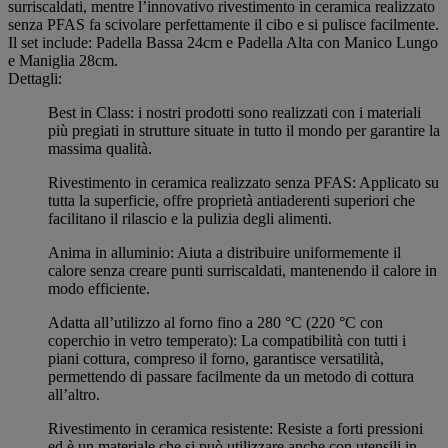
surriscaldati, mentre l’innovativo rivestimento in ceramica realizzato
senza PFAS fa scivolare perfettamente il cibo e si pulisce facilmente.
Il set include: Padella Bassa 24cm e Padella Alta con Manico Lungo
e Maniglia 28cm.
Dettagli:
Best in Class: i nostri prodotti sono realizzati con i materiali
più pregiati in strutture situate in tutto il mondo per garantire la
massima qualità.
Rivestimento in ceramica realizzato senza PFAS: Applicato su
tutta la superficie, offre proprietà antiaderenti superiori che
facilitano il rilascio e la pulizia degli alimenti.
Anima in alluminio: Aiuta a distribuire uniformemente il
calore senza creare punti surriscaldati, mantenendo il calore in
modo efficiente.
Adatta all’utilizzo al forno fino a 280 °C (220 °C con
coperchio in vetro temperato): La compatibilità con tutti i
piani cottura, compreso il forno, garantisce versatilità,
permettendo di passare facilmente da un metodo di cottura
all’altro.
Rivestimento in ceramica resistente: Resiste a forti pressioni
ed è un materiale che si può utilizzare anche con utensili in