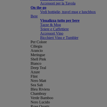
Accessori per la Tavola
On the go
Vedi bottiglie, travel mug e lunchbox
Bere
Visualizza tutto per bere
Tazze & Mug
Teiere e Caffettiere
Accessori Vino
Bicchieri Vino e Tumbler
Per Colore
Ciliegia
Arancio
Meringue
Shell Pink
Bianco
Deep Teal
Azure
Flint
Nero Matt
Sea Salt
Bleu Riviera
Chambray
Verde Bamboo
Nero Lucido
Rose Quartz