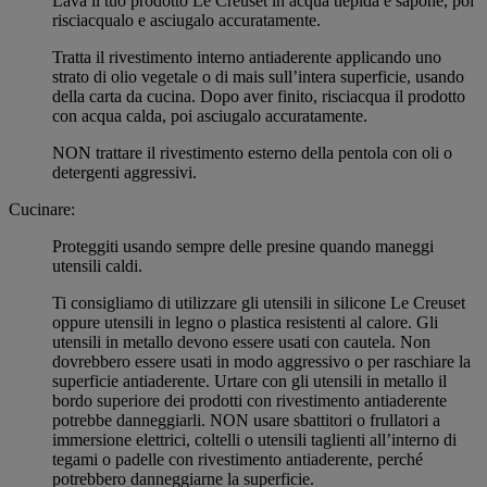
Lava il tuo prodotto Le Creuset in acqua tiepida e sapone, poi
risciacqualo e asciugalo accuratamente.
Tratta il rivestimento interno antiaderente applicando uno
strato di olio vegetale o di mais sull’intera superficie, usando
della carta da cucina. Dopo aver finito, risciacqua il prodotto
con acqua calda, poi asciugalo accuratamente.
NON trattare il rivestimento esterno della pentola con oli o
detergenti aggressivi.
Cucinare:
Proteggiti usando sempre delle presine quando maneggi
utensili caldi.
Ti consigliamo di utilizzare gli utensili in silicone Le Creuset
oppure utensili in legno o plastica resistenti al calore. Gli
utensili in metallo devono essere usati con cautela. Non
dovrebbero essere usati in modo aggressivo o per raschiare la
superficie antiaderente. Urtare con gli utensili in metallo il
bordo superiore dei prodotti con rivestimento antiaderente
potrebbe danneggiarli. NON usare sbattitori o frullatori a
immersione elettrici, coltelli o utensili taglienti all’interno di
tegami o padelle con rivestimento antiaderente, perché
potrebbero danneggiarne la superficie.