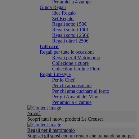
Per amici a 4 zampe
Guida Regali
Idee Regalo
Set Regalo
Regali sotto i 50€
Regali sotto i 100€
Regali sotto i 250€
Regali oltre i 250€
Gift card
Regali per tutte le occasioni
Regali per il Matrimonio
Collezione a cuore
Collection Jardin e Fiore
Regali Lifestyle
Per lo Chef
Per chi ama ospitare
Per chi ama cucinare al forno
Per gli Amanti del Vino
Per amici a 4 zampe
Novità
Scopri tutti i nuovi prodotti Le Creuset
Regali per il matrimonio
Stupisci gli sposi con un regalo che tramanderanno per