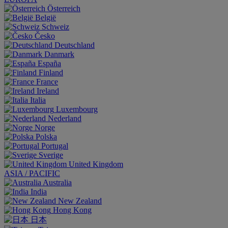
Österreich
België
Schweiz
Česko
Deutschland
Danmark
España
Finland
France
Ireland
Italia
Luxembourg
Nederland
Norge
Polska
Portugal
Sverige
United Kingdom
ASIA / PACIFIC
Australia
India
New Zealand
Hong Kong
日本