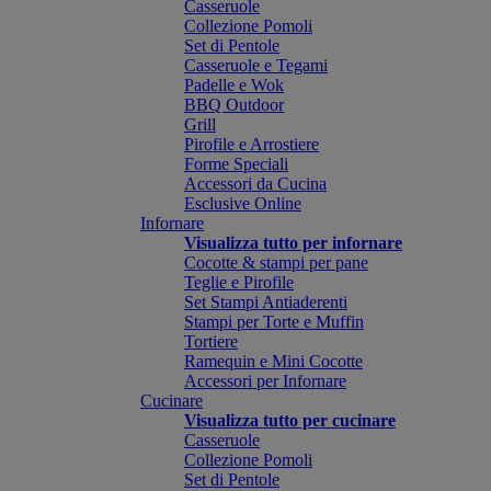
Casseruole
Collezione Pomoli
Set di Pentole
Casseruole e Tegami
Padelle e Wok
BBQ Outdoor
Grill
Pirofile e Arrostiere
Forme Speciali
Accessori da Cucina
Esclusive Online
Infornare
Visualizza tutto per infornare
Cocotte & stampi per pane
Teglie e Pirofile
Set Stampi Antiaderenti
Stampi per Torte e Muffin
Tortiere
Ramequin e Mini Cocotte
Accessori per Infornare
Cucinare
Visualizza tutto per cucinare
Casseruole
Collezione Pomoli
Set di Pentole