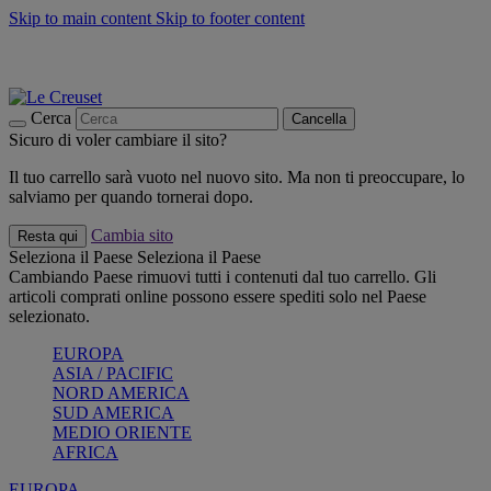
Skip to main content
Skip to footer content
📣 SALDI fino al -40%:
COMPRA
Grigliate, picnic, crea la tua estate con Le Creuset
COMPRA
Paga in 3 rate con Scalapay
Cerca
Cancella
Sicuro di voler cambiare il sito?
Il tuo carrello sarà vuoto nel nuovo sito. Ma non ti preoccupare, lo
salviamo per quando tornerai dopo.
Cambia sito
Resta qui
Seleziona il Paese
Seleziona il Paese
Cambiando Paese rimuovi tutti i contenuti dal tuo carrello. Gli
articoli comprati online possono essere spediti solo nel Paese
selezionato.
EUROPA
ASIA / PACIFIC
NORD AMERICA
SUD AMERICA
MEDIO ORIENTE
AFRICA
EUROPA