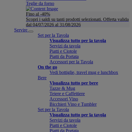
Teglie da forno
Fino al -40%
Scopri i saldi su tanti prodotti selezionati. Offerta valida
dal 04/07/2026 al 31/08/2026
Servire
Set per la Tavola
Visualizza tutto per la tavola
Servizi da tavola
Piatti e Ciotole
Piatti da Portata
Accessori per la Tavola
On the go
Vedi bottiglie, travel mug e lunchbox
Bere
Visualizza tutto per bere
Tazze & Mug
Teiere e Caffettiere
Accessori Vino
Bicchieri Vino e Tumbler
Set per la Tavola
Visualizza tutto per la tavola
Servizi da tavola
Piatti e Ciotole
Piatti da Portata