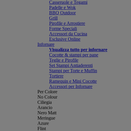
Casseruole e Tegami
Padelle e Wok
BBQ Outdoor
Grill
Pirofile e Arrostiere
Forme Speciali
Accessori da Cucina
Esclusive Online
Infornare
Visualizza tutto per infornare
Cocotte & stampi per pane
Teglie e Pirofile
Set Stampi Antiaderenti
Stampi per Torte e Muffin
Tortiere
Ramequin e Mini Cocotte
Accessori per Infornare
Per Colore
No Colour
Ciliegia
Arancio
Nero Matt
Meringue
Azure
Flint