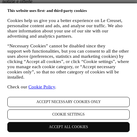
notizie e offerte
Se decidete di diventare parte del nostro database di clienti del
This website uses first- and third-party cookies
Gruppo e di ricevere newsletter e comunicazioni di marketing da
parte di Le Creuset, vi invieremo contenuti personalizzati e vi
Cookies help us give you a better experience on Le Creuset,
informeremo del lancio di nuovi prodotti, di offerte esclusive, di
personalise content and ads, and analyse our traffic. We also
dimostrazioni culinarie o altri eventi, o di promozioni dedicate a voi.
share information about your use of our site with our
Revoca (Opt-out): Potete scegliere di non ricevere più le nostre
advertising and analytics partners.
comunicazioni di marketing in qualsiasi momento, senza alcun
costo, attraverso le modalità presenti nelle comunicazioni stesse (ad
“Necessary Cookies” cannot be disabled since they
esempio, cliccando sul pulsante “Unsubscribe” (Annulla iscrizione)
support web functionalities, but you can consent to all the other
in fondo a qualsiasi newsletter), in ogni caso se desiderate
uses above (preferences, statistics and marketing cookies) by
clicking “Accept all cookies”, or click “Cookie settings”, where
interrompere una delle nostre attività di marketing, potete inviarci
you manage each cookie category, or “Accept necessary
un’email all’indirizzo
privacy@lecreuset.com
. Elaboreremo la vostra
cookies only”, so that no other category of cookies will be
richiesta il prima possibile, nel frattempo potreste ricevere comunque
installed.
alcune comunicazioni fino a quando la vostra richiesta non sarà
completamente evasa.
Check our
Cookie Policy
.
I vostri dati sono sotto il vostro controllo
Ricordatevi che voi avete il controllo dei vostri dati e potete gestire
le vostre preferenze in qualsiasi momento. Vi assicuriamo che non
ACCEPT NECESSARY COOKIES ONLY
trasmetteremo mai i vostri dati a terze parti esterne per i loro scopi di
marketing senza la vostra autorizzazione. Per qualsiasi informazione
COOKIE SETTINGS
o per esercitare i vostri diritti ai sensi privacy, potete inviarci un'e-
mail all'indirizzo privacy@lecreuset.com per segnalarci la vostra
ACCEPT ALL COOKIES
richiesta e vi risponderemo in modo tempestivo.