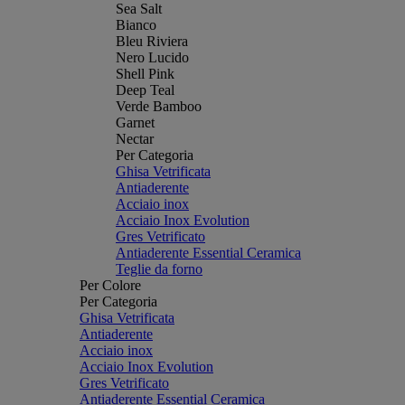
Sea Salt
Bianco
Bleu Riviera
Nero Lucido
Shell Pink
Deep Teal
Verde Bamboo
Garnet
Nectar
Per Categoria
Ghisa Vetrificata
Antiaderente
Acciaio inox
Acciaio Inox Evolution
Gres Vetrificato
Antiaderente Essential Ceramica
Teglie da forno
Per Colore
Per Categoria
Ghisa Vetrificata
Antiaderente
Acciaio inox
Acciaio Inox Evolution
Gres Vetrificato
Antiaderente Essential Ceramica