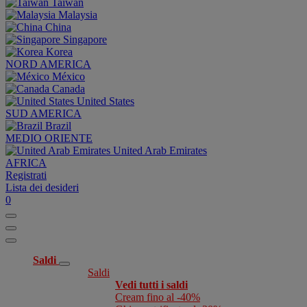
Taiwan
Malaysia
China
Singapore
Korea
NORD AMERICA
México
Canada
United States
SUD AMERICA
Brazil
MEDIO ORIENTE
United Arab Emirates
AFRICA
Registrati
Lista dei desideri
0
Saldi
Saldi
Vedi tutti i saldi
Cream fino al -40%