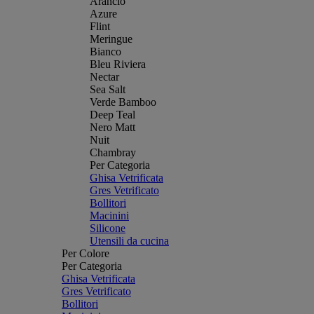
Arancio
Azure
Flint
Meringue
Bianco
Bleu Riviera
Nectar
Sea Salt
Verde Bamboo
Deep Teal
Nero Matt
Nuit
Chambray
Per Categoria
Ghisa Vetrificata
Gres Vetrificato
Bollitori
Macinini
Silicone
Utensili da cucina
Per Colore
Per Categoria
Ghisa Vetrificata
Gres Vetrificato
Bollitori