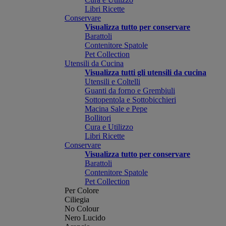
Libri Ricette
Conservare
Visualizza tutto per conservare
Barattoli
Contenitore Spatole
Pet Collection
Utensili da Cucina
Visualizza tutti gli utensili da cucina
Utensili e Coltelli
Guanti da forno e Grembiuli
Sottopentola e Sottobicchieri
Macina Sale e Pepe
Bollitori
Cura e Utilizzo
Libri Ricette
Conservare
Visualizza tutto per conservare
Barattoli
Contenitore Spatole
Pet Collection
Per Colore
Ciliegia
No Colour
Nero Lucido