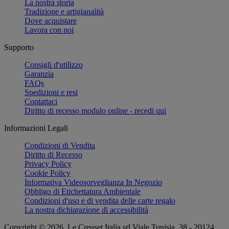
La nostra storia
Tradizione e artigianalità
Dove acquistare
Lavora con noi
Supporto
Consigli d'utilizzo
Garanzia
FAQs
Spedizioni e resi
Contattaci
Diritto di recesso modulo online - recedi qui
Informazioni Legali
Condizioni di Vendita
Diritto di Recesso
Privacy Policy
Cookie Policy
Informativa Videosorveglianza In Negozio
Obbligo di Etichettatura Ambientale
Condizioni d'uso e di vendita delle carte regalo
La nostra dichiarazione di accessibilità
Copyright © 2026, Le Creuset Italia srl ​​Viale Tunisia, 38 - 20124