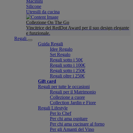
Macinini
Silicone
Utensili da cucina
Collezione On The Go
Vincitrice del RedDot Award per il suo design elegante
e funzionale.
Regali
Guida Regali
Idee Regalo
Set Regalo
Regali sotto i 50€
Regali sotto i 100€
Regali sotto i 250€
Regali oltre i 250€
Gift card
Regali per tutte le occasioni
Regali per il Matrimonio
Collezione a cuore
Collection Jardin e Fiore
Regali Lifestyle
Per lo Chef
Per chi ama ospitare
Per chi ama cucinare al forno
Per gli Amanti del Vino