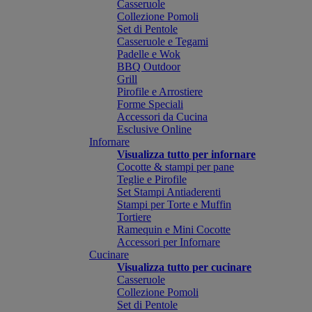
Casseruole
Collezione Pomoli
Set di Pentole
Casseruole e Tegami
Padelle e Wok
BBQ Outdoor
Grill
Pirofile e Arrostiere
Forme Speciali
Accessori da Cucina
Esclusive Online
Infornare
Visualizza tutto per infornare
Cocotte & stampi per pane
Teglie e Pirofile
Set Stampi Antiaderenti
Stampi per Torte e Muffin
Tortiere
Ramequin e Mini Cocotte
Accessori per Infornare
Cucinare
Visualizza tutto per cucinare
Casseruole
Collezione Pomoli
Set di Pentole