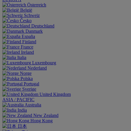
Österreich
België
Schweiz
Česko
Deutschland
Danmark
España
Finland
France
Ireland
Italia
Luxembourg
Nederland
Norge
Polska
Portugal
Sverige
United Kingdom
ASIA / PACIFIC
Australia
India
New Zealand
Hong Kong
日本