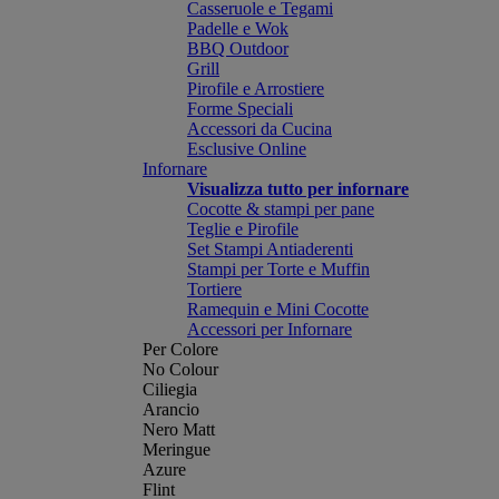
Casseruole e Tegami
Padelle e Wok
BBQ Outdoor
Grill
Pirofile e Arrostiere
Forme Speciali
Accessori da Cucina
Esclusive Online
Infornare
Visualizza tutto per infornare
Cocotte & stampi per pane
Teglie e Pirofile
Set Stampi Antiaderenti
Stampi per Torte e Muffin
Tortiere
Ramequin e Mini Cocotte
Accessori per Infornare
Per Colore
No Colour
Ciliegia
Arancio
Nero Matt
Meringue
Azure
Flint