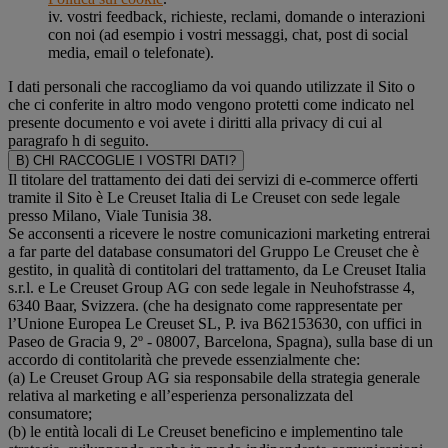
iv. vostri feedback, richieste, reclami, domande o interazioni
con noi (ad esempio i vostri messaggi, chat, post di social
media, email o telefonate).
I dati personali che raccogliamo da voi quando utilizzate il Sito o
che ci conferite in altro modo vengono protetti come indicato nel
presente documento e voi avete i diritti alla privacy di cui al
paragrafo h di seguito.
B) CHI RACCOGLIE I VOSTRI DATI?
Il titolare del trattamento dei dati dei servizi di e-commerce offerti
tramite il Sito è Le Creuset Italia di Le Creuset con sede legale
presso Milano, Viale Tunisia 38.
Se acconsenti a ricevere le nostre comunicazioni marketing entrerai
a far parte del database consumatori del Gruppo Le Creuset che è
gestito, in qualità di contitolari del trattamento, da Le Creuset Italia
s.r.l. e Le Creuset Group AG con sede legale in Neuhofstrasse 4,
6340 Baar, Svizzera. (che ha designato come rappresentate per
l’Unione Europea Le Creuset SL, P. iva B62153630, con uffici in
Paseo de Gracia 9, 2º - 08007, Barcelona, Spagna), sulla base di un
accordo di contitolarità che prevede essenzialmente che:
(a) Le Creuset Group AG sia responsabile della strategia generale
relativa al marketing e all’esperienza personalizzata del
consumatore;
(b) le entità locali di Le Creuset beneficino e implementino tale