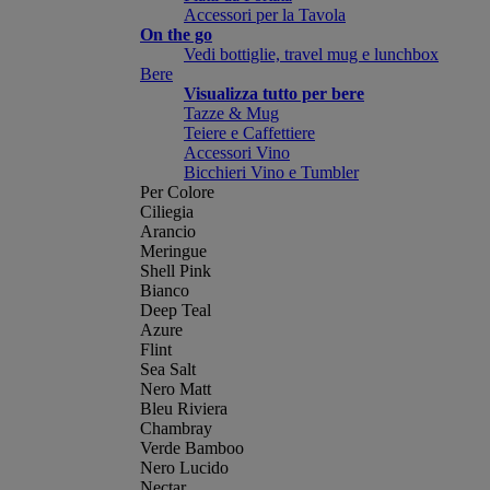
Accessori per la Tavola
On the go
Vedi bottiglie, travel mug e lunchbox
Bere
Visualizza tutto per bere
Tazze & Mug
Teiere e Caffettiere
Accessori Vino
Bicchieri Vino e Tumbler
Per Colore
Ciliegia
Arancio
Meringue
Shell Pink
Bianco
Deep Teal
Azure
Flint
Sea Salt
Nero Matt
Bleu Riviera
Chambray
Verde Bamboo
Nero Lucido
Nectar