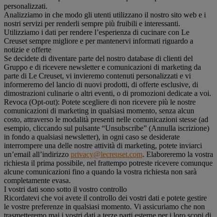
personalizzati.
Analizziamo in che modo gli utenti utilizzano il nostro sito web e i
nostri servizi per renderli sempre più fruibili e interessanti.
Utilizziamo i dati per rendere l’esperienza di cucinare con Le
Creuset sempre migliore e per mantenervi informati riguardo a
notizie e offerte
Se decidete di diventare parte del nostro database di clienti del
Gruppo e di ricevere newsletter e comunicazioni di marketing da
parte di Le Creuset, vi invieremo contenuti personalizzati e vi
informeremo del lancio di nuovi prodotti, di offerte esclusive, di
dimostrazioni culinarie o altri eventi, o di promozioni dedicate a voi.
Revoca (Opt-out): Potete scegliere di non ricevere più le nostre
comunicazioni di marketing in qualsiasi momento, senza alcun
costo, attraverso le modalità presenti nelle comunicazioni stesse (ad
esempio, cliccando sul pulsante “Unsubscribe” (Annulla iscrizione)
in fondo a qualsiasi newsletter), in ogni caso se desiderate
interrompere una delle nostre attività di marketing, potete inviarci
un’email all’indirizzo
privacy@lecreuset.com
. Elaboreremo la vostra
richiesta il prima possibile, nel frattempo potreste ricevere comunque
alcune comunicazioni fino a quando la vostra richiesta non sarà
completamente evasa.
I vostri dati sono sotto il vostro controllo
Ricordatevi che voi avete il controllo dei vostri dati e potete gestire
le vostre preferenze in qualsiasi momento. Vi assicuriamo che non
trasmetteremo mai i vostri dati a terze parti esterne per i loro scopi di