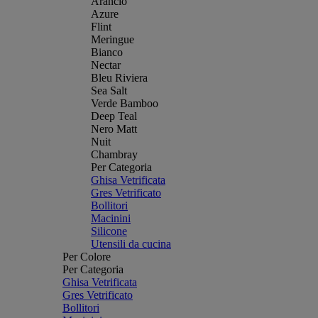
Arancio
Azure
Flint
Meringue
Bianco
Nectar
Bleu Riviera
Sea Salt
Verde Bamboo
Deep Teal
Nero Matt
Nuit
Chambray
Per Categoria
Ghisa Vetrificata
Gres Vetrificato
Bollitori
Macinini
Silicone
Utensili da cucina
Per Colore
Per Categoria
Ghisa Vetrificata
Gres Vetrificato
Bollitori