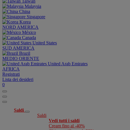
Taiwan
Malaysia
China
Singapore
Korea
NORD AMERICA
México
Canada
United States
SUD AMERICA
Brazil
MEDIO ORIENTE
United Arab Emirates
AFRICA
Registrati
Lista dei desideri
0
Saldi
Saldi
Vedi tutti i saldi
Cream fino al -40%