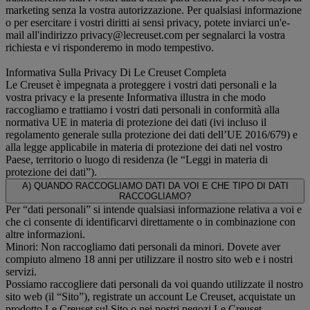
marketing senza la vostra autorizzazione. Per qualsiasi informazione
o per esercitare i vostri diritti ai sensi privacy, potete inviarci un'e-
mail all'indirizzo privacy@lecreuset.com per segnalarci la vostra
richiesta e vi risponderemo in modo tempestivo.
Informativa Sulla Privacy Di Le Creuset Completa
Le Creuset è impegnata a proteggere i vostri dati personali e la
vostra privacy e la presente Informativa illustra in che modo
raccogliamo e trattiamo i vostri dati personali in conformità alla
normativa UE in materia di protezione dei dati (ivi incluso il
regolamento generale sulla protezione dei dati dell’UE 2016/679) e
alla legge applicabile in materia di protezione dei dati nel vostro
Paese, territorio o luogo di residenza (le “Leggi in materia di
protezione dei dati”).
A) QUANDO RACCOGLIAMO DATI DA VOI E CHE TIPO DI DATI
RACCOGLIAMO?
Per “dati personali” si intende qualsiasi informazione relativa a voi e
che ci consente di identificarvi direttamente o in combinazione con
altre informazioni.
Minori: Non raccogliamo dati personali da minori. Dovete aver
compiuto almeno 18 anni per utilizzare il nostro sito web e i nostri
servizi.
Possiamo raccogliere dati personali da voi quando utilizzate il nostro
sito web (il “Sito”), registrate un account Le Creuset, acquistate un
prodotto Le Creuset sul Sito o nei nostri negozi Le Creuset