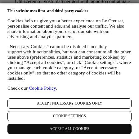
Utilizzeremo i vostri dati per gestire il rapporto contrattuale
con voi, i vostri acquisti di prodotti sul Sito e/o nei nostri
This website uses first- and third-party cookies
negozi Le Creuset, il vostro utilizzo del Sito, qualsiasi
successiva assistenza post-vendita o la vostra aderenza a
Cookies help us give you a better experience on Le Creuset,
concorsi. Potremmo essere tenuti a trattare alcuni dati che vi
personalise content and ads, and analyse our traffic. We also
riguardano per nostri scopi amministrativi correlati al rapporto
share information about your use of our site with our
contrattuale con voi, ivi compreso per fini di contabilità,
advertising and analytics partners.
fatturazione e revisione contabile, verifica della carta di
pagamento, screening delle frodi, sicurezza, test dei sistemi,
“Necessary Cookies” cannot be disabled since they
manutenzione e analisi statistiche, ecc. Occasionalmente
support web functionalities, but you can consent to all the other
potremmo aver bisogno di contattarvi per ragioni
uses above (preferences, statistics and marketing cookies) by
clicking “Accept all cookies”, or click “Cookie settings”, where
amministrative od operative. Ad esempio, per inviarvi la
you manage each cookie category, or “Accept necessary
conferma dei vostri acquisti. Utilizzeremo inoltre i vostri dati
cookies only”, so that no other category of cookies will be
per rispondere alle vostre richieste inviate tramite moduli nel
installed.
nostro Sito o altri canali. Tale attività di trattamento è basata
sull’adempimento contrattuale dei nostri servizi di e-
Check our
Cookie Policy
.
commerce.
Potremmo processare i vostri dati in base al nostro legittimo
interesse (debitamente bilanciato con i vostri diritti e libertà) di
ACCEPT NECESSARY COOKIES ONLY
inviarvi delle e mail di reminder (ricordo) nel caso in cui
abbiate aggiunto articoli al vostro carrello online, senza
COOKIE SETTINGS
completare l’acquisto. Nel caso in cui non finalizziate
l’acquisto entro un determinato periodo di tempo, nessuna
ACCEPT ALL COOKIES
ulteriore comunicazione di sollecito vi verrà inviata.