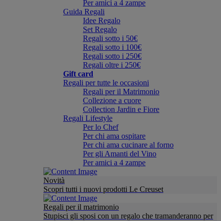
Per amici a 4 zampe
Guida Regali
Idee Regalo
Set Regalo
Regali sotto i 50€
Regali sotto i 100€
Regali sotto i 250€
Regali oltre i 250€
Gift card
Regali per tutte le occasioni
Regali per il Matrimonio
Collezione a cuore
Collection Jardin e Fiore
Regali Lifestyle
Per lo Chef
Per chi ama ospitare
Per chi ama cucinare al forno
Per gli Amanti del Vino
Per amici a 4 zampe
Novità
Scopri tutti i nuovi prodotti Le Creuset
Regali per il matrimonio
Stupisci gli sposi con un regalo che tramanderanno per