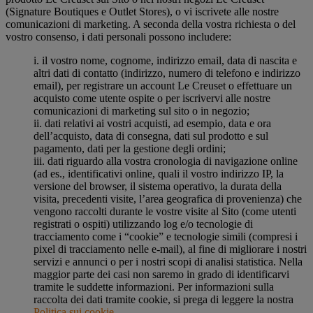
(Signature Boutiques e Outlet Stores), o vi iscrivete alle nostre
comunicazioni di marketing. A seconda della vostra richiesta o del
vostro consenso, i dati personali possono includere:
i. il vostro nome, cognome, indirizzo email, data di nascita e
altri dati di contatto (indirizzo, numero di telefono e indirizzo
email), per registrare un account Le Creuset o effettuare un
acquisto come utente ospite o per iscrivervi alle nostre
comunicazioni di marketing sul sito o in negozio;
ii. dati relativi ai vostri acquisti, ad esempio, data e ora
dell’acquisto, data di consegna, dati sul prodotto e sul
pagamento, dati per la gestione degli ordini;
iii. dati riguardo alla vostra cronologia di navigazione online
(ad es., identificativi online, quali il vostro indirizzo IP, la
versione del browser, il sistema operativo, la durata della
visita, precedenti visite, l’area geografica di provenienza) che
vengono raccolti durante le vostre visite al Sito (come utenti
registrati o ospiti) utilizzando log e/o tecnologie di
tracciamento come i “cookie” e tecnologie simili (compresi i
pixel di tracciamento nelle e-mail), al fine di migliorare i nostri
servizi e annunci o per i nostri scopi di analisi statistica. Nella
maggior parte dei casi non saremo in grado di identificarvi
tramite le suddette informazioni. Per informazioni sulla
raccolta dei dati tramite cookie, si prega di leggere la nostra
Politica sui cookie
.