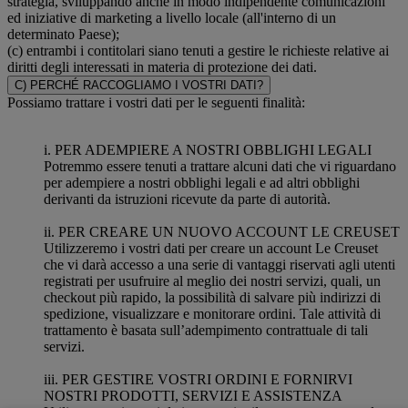
strategia, sviluppando anche in modo indipendente comunicazioni
ed iniziative di marketing a livello locale (all'interno di un
determinato Paese);
(c) entrambi i contitolari siano tenuti a gestire le richieste relative ai
diritti degli interessati in materia di protezione dei dati.
C) PERCHÉ RACCOGLIAMO I VOSTRI DATI?
Possiamo trattare i vostri dati per le seguenti finalità:
i. PER ADEMPIERE A NOSTRI OBBLIGHI LEGALI
Potremmo essere tenuti a trattare alcuni dati che vi riguardano
per adempiere a nostri obblighi legali e ad altri obblighi
derivanti da istruzioni ricevute da parte di autorità.
ii. PER CREARE UN NUOVO ACCOUNT LE CREUSET
Utilizzeremo i vostri dati per creare un account Le Creuset
che vi darà accesso a una serie di vantaggi riservati agli utenti
registrati per usufruire al meglio dei nostri servizi, quali, un
checkout più rapido, la possibilità di salvare più indirizzi di
spedizione, visualizzare e monitorare ordini. Tale attività di
trattamento è basata sull’adempimento contrattuale di tali
servizi.
iii. PER GESTIRE VOSTRI ORDINI E FORNIRVI
NOSTRI PRODOTTI, SERVIZI E ASSISTENZA