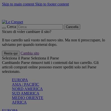
Skip to main content
Skip to footer content
📣 SALDI fino al -40%:
COMPRA
Grigliate, picnic, crea la tua estate con Le Creuset
COMPRA
Paga in 3 rate con Scalapay
Cerca
Cancella
Sicuro di voler cambiare il sito?
Il tuo carrello sarà vuoto nel nuovo sito. Ma non ti preoccupare, lo
salviamo per quando tornerai dopo.
Cambia sito
Resta qui
Seleziona il Paese
Seleziona il Paese
Cambiando Paese rimuovi tutti i contenuti dal tuo carrello. Gli
articoli comprati online possono essere spediti solo nel Paese
selezionato.
EUROPA
ASIA / PACIFIC
NORD AMERICA
SUD AMERICA
MEDIO ORIENTE
AFRICA
EUROPA