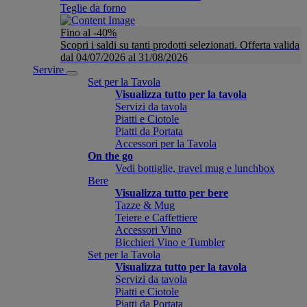
Teglie da forno
Fino al -40%
Scopri i saldi su tanti prodotti selezionati. Offerta valida
dal 04/07/2026 al 31/08/2026
Servire
Set per la Tavola
Visualizza tutto per la tavola
Servizi da tavola
Piatti e Ciotole
Piatti da Portata
Accessori per la Tavola
On the go
Vedi bottiglie, travel mug e lunchbox
Bere
Visualizza tutto per bere
Tazze & Mug
Teiere e Caffettiere
Accessori Vino
Bicchieri Vino e Tumbler
Set per la Tavola
Visualizza tutto per la tavola
Servizi da tavola
Piatti e Ciotole
Piatti da Portata