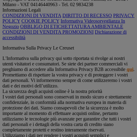
Milano - VAT 04146440963 - Tel. 02 9834238
Informazioni Legali
CONDIZIONI DI VENDITA
DIRITTO DI RECESSO
PRIVACY
POLICY
COOKIE POLICY
Informativa Videosorveglianza In
Negozio
OBBLIGO DI ETICHETTATURA AMBIENTALE
CONDIZIONI DI VENDITA PROMOZIONI
Dichiarazione di
accessibilità
Informativa Sulla Privacy Le Creuset
L'Informativa sulla privacy qui sotto riportata si rivolge ai nostri
utenti visitatori e consumatori. Se siete dei partner commerciali vi
preghiamo di accedere alla Informativa Privacy B2B accessibile
qui
.
Promettiamo di rispettare la vostra privacy e di proteggere i vostri
dati personali. Vi informeremo sempre di come utilizzeremo i vostri
dati e dei motivi dell’utilizzo.
La sicurezza degli acquisti online è la nostra priorità
I vostri dati personali sono conservati in modo sicuro e strettamente
confidenziale, in conformità alla normativa europea in materia di
protezione dei dati. Siamo consapevoli che la sicurezza è molto
importante al momento di effettuare acquisti online, pertanto
utilizziamo le tecnologie più avanzate per garantire che tutti i vostri
dati personali e i dettagli della vostra carta di credito siano
completamente protetti e restino interamente riservati.
Utilizziamo i dati per rendere i vostri acquisti semplici e