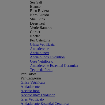
Sea Salt
Bianco
Bleu Riviera
Nero Lucido
Shell Pink
Deep Teal
Verde Bamboo
Garnet
Nectar
Per Categoria
Ghisa Vetrificata
Antiaderente
Acciaio inox
Acciaio Inox Evolution
Gres Vetrificato
Antiaderente Essential Ceramica
Teglie da forno
Per Colore
Per Categoria
Ghisa Vetrificata
Antiaderente
Acciaio inox
Acciaio Inox Evolution
Gres Vetrificato
Antiaderente Essential Ceramica