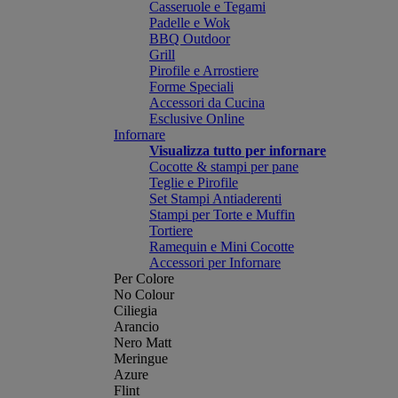
Casseruole e Tegami
Padelle e Wok
BBQ Outdoor
Grill
Pirofile e Arrostiere
Forme Speciali
Accessori da Cucina
Esclusive Online
Infornare
Visualizza tutto per infornare
Cocotte & stampi per pane
Teglie e Pirofile
Set Stampi Antiaderenti
Stampi per Torte e Muffin
Tortiere
Ramequin e Mini Cocotte
Accessori per Infornare
Per Colore
No Colour
Ciliegia
Arancio
Nero Matt
Meringue
Azure
Flint