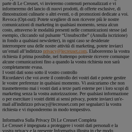
parte di Le Creuset, vi invieremo contenuti personalizzati e vi
informeremo del lancio di nuovi prodotti, di offerte esclusive, di
dimostrazioni culinarie o altri eventi, o di promozioni dedicate a voi.
Revoca (Opt-out): Potete scegliere di non ricevere più le nostre
comunicazioni di marketing in qualsiasi momento, senza alcun
costo, attraverso le modalità presenti nelle comunicazioni stesse (ad
esempio, cliccando sul pulsante “Unsubscribe” (Annulla iscrizione)
in fondo a qualsiasi newsletter), in ogni caso se desiderate
interrompere una delle nostre attività di marketing, potete inviarci
un’email all’indirizzo
privacy@lecreuset.com
. Elaboreremo la vostra
richiesta il prima possibile, nel frattempo potreste ricevere comunque
alcune comunicazioni fino a quando la vostra richiesta non sarà
completamente evasa.
I vostri dati sono sotto il vostro controllo
Ricordatevi che voi avete il controllo dei vostri dati e potete gestire
le vostre preferenze in qualsiasi momento. Vi assicuriamo che non
trasmetteremo mai i vostri dati a terze parti esterne per i loro scopi di
marketing senza la vostra autorizzazione. Per qualsiasi informazione
o per esercitare i vostri diritti ai sensi privacy, potete inviarci un'e-
mail all'indirizzo privacy@lecreuset.com per segnalarci la vostra
richiesta e vi risponderemo in modo tempestivo.
Informativa Sulla Privacy Di Le Creuset Completa
Le Creuset è impegnata a proteggere i vostri dati personali e la
vostra privacy e la presente Informativa illustra in che modo