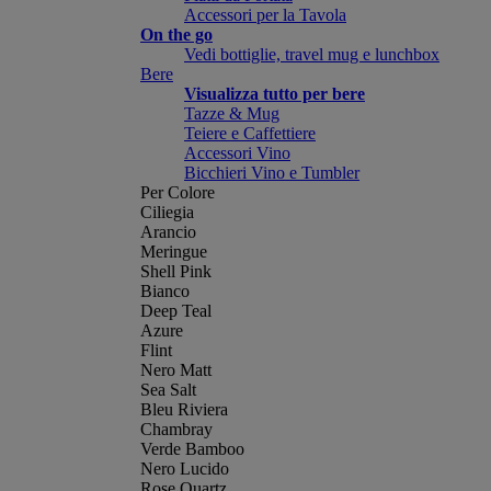
Accessori per la Tavola
On the go
Vedi bottiglie, travel mug e lunchbox
Bere
Visualizza tutto per bere
Tazze & Mug
Teiere e Caffettiere
Accessori Vino
Bicchieri Vino e Tumbler
Per Colore
Ciliegia
Arancio
Meringue
Shell Pink
Bianco
Deep Teal
Azure
Flint
Nero Matt
Sea Salt
Bleu Riviera
Chambray
Verde Bamboo
Nero Lucido
Rose Quartz