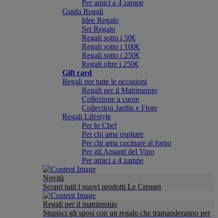
Per amici a 4 zampe
Guida Regali
Idee Regalo
Set Regalo
Regali sotto i 50€
Regali sotto i 100€
Regali sotto i 250€
Regali oltre i 250€
Gift card
Regali per tutte le occasioni
Regali per il Matrimonio
Collezione a cuore
Collection Jardin e Fiore
Regali Lifestyle
Per lo Chef
Per chi ama ospitare
Per chi ama cucinare al forno
Per gli Amanti del Vino
Per amici a 4 zampe
Novità
Scopri tutti i nuovi prodotti Le Creuset
Regali per il matrimonio
Stupisci gli sposi con un regalo che tramanderanno per