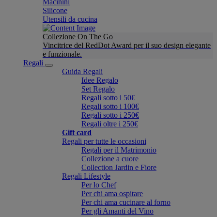
Macinini
Silicone
Utensili da cucina
Collezione On The Go
Vincitrice del RedDot Award per il suo design elegante
e funzionale.
Regali
Guida Regali
Idee Regalo
Set Regalo
Regali sotto i 50€
Regali sotto i 100€
Regali sotto i 250€
Regali oltre i 250€
Gift card
Regali per tutte le occasioni
Regali per il Matrimonio
Collezione a cuore
Collection Jardin e Fiore
Regali Lifestyle
Per lo Chef
Per chi ama ospitare
Per chi ama cucinare al forno
Per gli Amanti del Vino