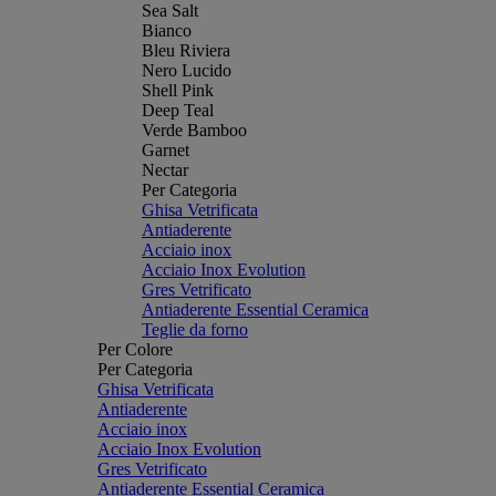
Sea Salt
Bianco
Bleu Riviera
Nero Lucido
Shell Pink
Deep Teal
Verde Bamboo
Garnet
Nectar
Per Categoria
Ghisa Vetrificata
Antiaderente
Acciaio inox
Acciaio Inox Evolution
Gres Vetrificato
Antiaderente Essential Ceramica
Teglie da forno
Per Colore
Per Categoria
Ghisa Vetrificata
Antiaderente
Acciaio inox
Acciaio Inox Evolution
Gres Vetrificato
Antiaderente Essential Ceramica