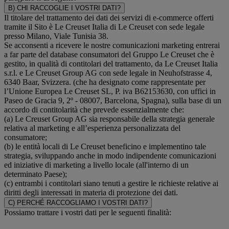
B) CHI RACCOGLIE I VOSTRI DATI?
Il titolare del trattamento dei dati dei servizi di e-commerce offerti
tramite il Sito è Le Creuset Italia di Le Creuset con sede legale
presso Milano, Viale Tunisia 38.
Se acconsenti a ricevere le nostre comunicazioni marketing entrerai
a far parte del database consumatori del Gruppo Le Creuset che è
gestito, in qualità di contitolari del trattamento, da Le Creuset Italia
s.r.l. e Le Creuset Group AG con sede legale in Neuhofstrasse 4,
6340 Baar, Svizzera. (che ha designato come rappresentate per
l’Unione Europea Le Creuset SL, P. iva B62153630, con uffici in
Paseo de Gracia 9, 2º - 08007, Barcelona, Spagna), sulla base di un
accordo di contitolarità che prevede essenzialmente che:
(a) Le Creuset Group AG sia responsabile della strategia generale
relativa al marketing e all’esperienza personalizzata del
consumatore;
(b) le entità locali di Le Creuset beneficino e implementino tale
strategia, sviluppando anche in modo indipendente comunicazioni
ed iniziative di marketing a livello locale (all'interno di un
determinato Paese);
(c) entrambi i contitolari siano tenuti a gestire le richieste relative ai
diritti degli interessati in materia di protezione dei dati.
C) PERCHÉ RACCOGLIAMO I VOSTRI DATI?
Possiamo trattare i vostri dati per le seguenti finalità: