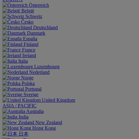
Österreich
België
Schweiz
Česko
Deutschland
Danmark
España
Finland
France
Ireland
Italia
Luxembourg
Nederland
Norge
Polska
Portugal
Sverige
United Kingdom
ASIA / PACIFIC
Australia
India
New Zealand
Hong Kong
日本