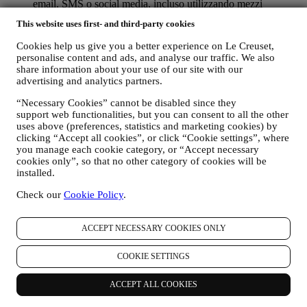
email, SMS o social media, incluso utilizzando mezzi
automatizzati. Tali comunicazioni riguarderanno prodotti Le
This website uses first- and third-party cookies
Creuset o nuove aperture di negozi, eventi esclusivi, concorsi,
sondaggi, dimostrazioni organizzate da Le Creuset che
Cookies help us give you a better experience on Le Creuset,
potrebbero interessarvi o offerte speciali che potreste
personalise content and ads, and analyse our traffic. We also
apprezzare, incluso sulla base di talune informazioni che sono
share information about your use of our site with our
in nostro possesso come la vostra ubicazione o la vostra
advertising and analytics partners.
cronologia degli acquisti. Utilizzeremo i vostri dati per
comprendere meglio i vostri interessi. Ciò ci consente di
“Necessary Cookies” cannot be disabled since they
personalizzare i nostri messaggi in modo da renderli più
support web functionalities, but you can consent to all the other
uses above (preferences, statistics and marketing cookies) by
pertinenti e interessanti. Non sono contemplate altre finalità.
clicking “Accept all cookies”, or click “Cookie settings”, where
Raccogliamo inoltre statistiche rispetto all’apertura della posta
you manage each cookie category, or “Accept necessary
elettronica e ai click utilizzando tecnologie standard di settore
cookies only”, so that no other category of cookies will be
(compresi i pixel di tracciamento nelle e-mail) per aiutarci a
installed.
monitorare la nostra newsletter.
Tale trattamento si basa sul vostro consenso. La scelta di
Check our
Cookie Policy
.
acconsentire all’invio delle nostre comunicazioni può essere
esercitata nei momenti in cui i dati personali vengono raccolti
spuntando la casella di controllo appropriata.
ACCEPT NECESSARY COOKIES ONLY
Revoca (Opt-out): Potete interrompere la ricezione delle nostre
COOKIE SETTINGS
comunicazioni di marketing e dei nostri aggiornamenti in qualsiasi
momento, gratuitamente, attraverso le modalità presenti nelle
ACCEPT ALL COOKIES
comunicazioni stesse (ad esempio, cliccando sul pulsante
“Unsubscribe” (Annulla iscrizione) in fondo a qualsiasi newsletter.