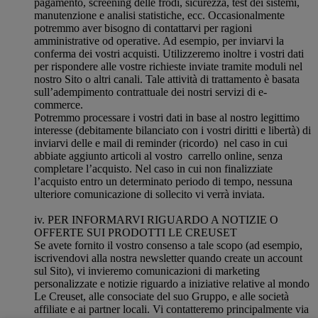
pagamento, screening delle frodi, sicurezza, test dei sistemi,
manutenzione e analisi statistiche, ecc. Occasionalmente
potremmo aver bisogno di contattarvi per ragioni
amministrative od operative. Ad esempio, per inviarvi la
conferma dei vostri acquisti. Utilizzeremo inoltre i vostri dati
per rispondere alle vostre richieste inviate tramite moduli nel
nostro Sito o altri canali. Tale attività di trattamento è basata
sull’adempimento contrattuale dei nostri servizi di e-
commerce.
Potremmo processare i vostri dati in base al nostro legittimo
interesse (debitamente bilanciato con i vostri diritti e libertà) di
inviarvi delle e mail di reminder (ricordo) nel caso in cui
abbiate aggiunto articoli al vostro carrello online, senza
completare l’acquisto. Nel caso in cui non finalizziate
l’acquisto entro un determinato periodo di tempo, nessuna
ulteriore comunicazione di sollecito vi verrà inviata.
iv. PER INFORMARVI RIGUARDO A NOTIZIE O
OFFERTE SUI PRODOTTI LE CREUSET
Se avete fornito il vostro consenso a tale scopo (ad esempio,
iscrivendovi alla nostra newsletter quando create un account
sul Sito), vi invieremo comunicazioni di marketing
personalizzate e notizie riguardo a iniziative relative al mondo
Le Creuset, alle consociate del suo Gruppo, e alle società
affiliate e ai partner locali. Vi contatteremo principalmente via