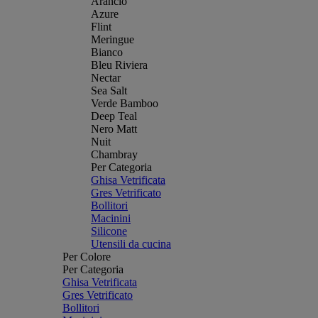
Arancio
Azure
Flint
Meringue
Bianco
Bleu Riviera
Nectar
Sea Salt
Verde Bamboo
Deep Teal
Nero Matt
Nuit
Chambray
Per Categoria
Ghisa Vetrificata
Gres Vetrificato
Bollitori
Macinini
Silicone
Utensili da cucina
Per Colore
Per Categoria
Ghisa Vetrificata
Gres Vetrificato
Bollitori