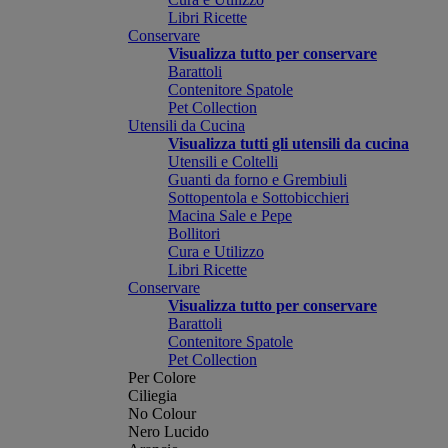
Libri Ricette
Conservare
Visualizza tutto per conservare
Barattoli
Contenitore Spatole
Pet Collection
Utensili da Cucina
Visualizza tutti gli utensili da cucina
Utensili e Coltelli
Guanti da forno e Grembiuli
Sottopentola e Sottobicchieri
Macina Sale e Pepe
Bollitori
Cura e Utilizzo
Libri Ricette
Conservare
Visualizza tutto per conservare
Barattoli
Contenitore Spatole
Pet Collection
Per Colore
Ciliegia
No Colour
Nero Lucido