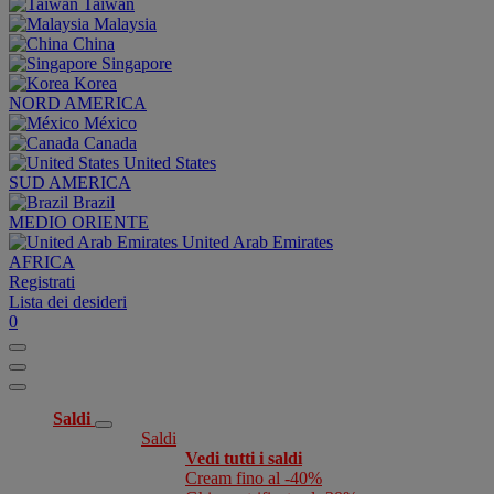
Taiwan
Malaysia
China
Singapore
Korea
NORD AMERICA
México
Canada
United States
SUD AMERICA
Brazil
MEDIO ORIENTE
United Arab Emirates
AFRICA
Registrati
Lista dei desideri
0
Saldi
Saldi
Vedi tutti i saldi
Cream fino al -40%