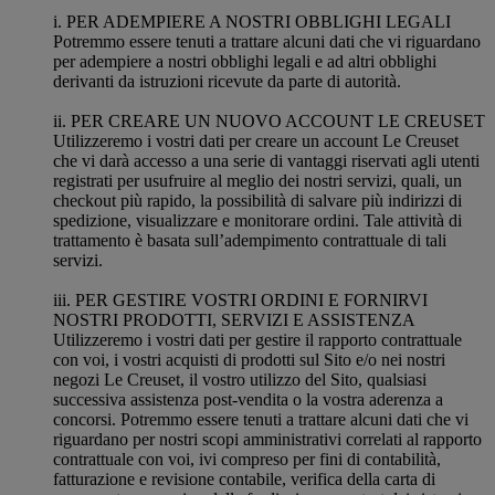
i. PER ADEMPIERE A NOSTRI OBBLIGHI LEGALI
Potremmo essere tenuti a trattare alcuni dati che vi riguardano
per adempiere a nostri obblighi legali e ad altri obblighi
derivanti da istruzioni ricevute da parte di autorità.
ii. PER CREARE UN NUOVO ACCOUNT LE CREUSET
Utilizzeremo i vostri dati per creare un account Le Creuset
che vi darà accesso a una serie di vantaggi riservati agli utenti
registrati per usufruire al meglio dei nostri servizi, quali, un
checkout più rapido, la possibilità di salvare più indirizzi di
spedizione, visualizzare e monitorare ordini. Tale attività di
trattamento è basata sull’adempimento contrattuale di tali
servizi.
iii. PER GESTIRE VOSTRI ORDINI E FORNIRVI
NOSTRI PRODOTTI, SERVIZI E ASSISTENZA
Utilizzeremo i vostri dati per gestire il rapporto contrattuale
con voi, i vostri acquisti di prodotti sul Sito e/o nei nostri
negozi Le Creuset, il vostro utilizzo del Sito, qualsiasi
successiva assistenza post-vendita o la vostra aderenza a
concorsi. Potremmo essere tenuti a trattare alcuni dati che vi
riguardano per nostri scopi amministrativi correlati al rapporto
contrattuale con voi, ivi compreso per fini di contabilità,
fatturazione e revisione contabile, verifica della carta di