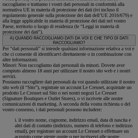
raccogliamo e trattiamo i vostri dati personali in conformità alla
normativa UE in materia di protezione dei dati (ivi incluso il
regolamento generale sulla protezione dei dati dell’UE 2016/679) e
alla legge applicabile in materia di protezione dei dati nel vostro
Paese, territorio o luogo di residenza (le “Leggi in materia di
protezione dei dati”).
A) QUANDO RACCOGLIAMO DATI DA VOI E CHE TIPO DI DATI
RACCOGLIAMO?
Per “dati personali” si intende qualsiasi informazione relativa a voi e
che ci consente di identificarvi direttamente o in combinazione con
altre informazioni.
Minori: Non raccogliamo dati personali da minori. Dovete aver
compiuto almeno 18 anni per utilizzare il nostro sito web e i nostri
servizi.
Possiamo raccogliere dati personali da voi quando utilizzate il nostro
sito web (il “Sito”), registrate un account Le Creuset, acquistate un
prodotto Le Creuset sul Sito o nei nostri negozi Le Creuset
(Signature Boutiques e Outlet Stores), o vi iscrivete alle nostre
comunicazioni di marketing. A seconda della vostra richiesta o del
vostro consenso, i dati personali possono includere:
i. il vostro nome, cognome, indirizzo email, data di nascita e
altri dati di contatto (indirizzo, numero di telefono e indirizzo
email), per registrare un account Le Creuset o effettuare un
acquisto come utente ospite o per iscrivervi alle nostre