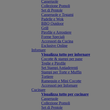
Casseruole
Collezione Pomoli
Set di Pentole
Casseruole e Tegami
Padelle e Wok
BBQ Outdoor
Grill
Pirofile e Arrostiere
Forme Speciali
Accessori da Cucina
Esclusive Online
Infornare
Visualizza tutto per infornare
Cocotte & stampi per pane
Teglie e Pirofile
Set Stampi Antiaderenti
Stampi per Torte e Muffin
Tortiere
Ramequin e Mini Cocotte
Accessori per Infornare
Cucinare
Visualizza tutto per cucinare
Casseruole
Collezione Pomoli
Set di Pentole