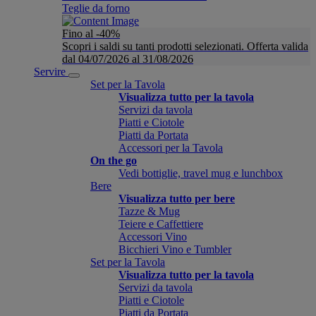
Teglie da forno
Fino al -40%
Scopri i saldi su tanti prodotti selezionati. Offerta valida
dal 04/07/2026 al 31/08/2026
Servire
Set per la Tavola
Visualizza tutto per la tavola
Servizi da tavola
Piatti e Ciotole
Piatti da Portata
Accessori per la Tavola
On the go
Vedi bottiglie, travel mug e lunchbox
Bere
Visualizza tutto per bere
Tazze & Mug
Teiere e Caffettiere
Accessori Vino
Bicchieri Vino e Tumbler
Set per la Tavola
Visualizza tutto per la tavola
Servizi da tavola
Piatti e Ciotole
Piatti da Portata