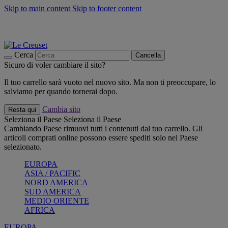
Skip to main content
Skip to footer content
📣 SALDI fino al -40%:
COMPRA
Grigliate, picnic, crea la tua estate con Le Creuset
COMPRA
Paga in 3 rate con Scalapay
Cerca
Cancella
Sicuro di voler cambiare il sito?
Il tuo carrello sarà vuoto nel nuovo sito. Ma non ti preoccupare, lo
salviamo per quando tornerai dopo.
Cambia sito
Resta qui
Seleziona il Paese
Seleziona il Paese
Cambiando Paese rimuovi tutti i contenuti dal tuo carrello. Gli
articoli comprati online possono essere spediti solo nel Paese
selezionato.
EUROPA
ASIA / PACIFIC
NORD AMERICA
SUD AMERICA
MEDIO ORIENTE
AFRICA
EUROPA