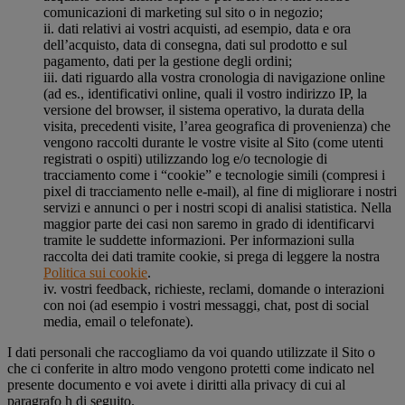
comunicazioni di marketing sul sito o in negozio;
ii. dati relativi ai vostri acquisti, ad esempio, data e ora
dell’acquisto, data di consegna, dati sul prodotto e sul
pagamento, dati per la gestione degli ordini;
iii. dati riguardo alla vostra cronologia di navigazione online
(ad es., identificativi online, quali il vostro indirizzo IP, la
versione del browser, il sistema operativo, la durata della
visita, precedenti visite, l’area geografica di provenienza) che
vengono raccolti durante le vostre visite al Sito (come utenti
registrati o ospiti) utilizzando log e/o tecnologie di
tracciamento come i “cookie” e tecnologie simili (compresi i
pixel di tracciamento nelle e-mail), al fine di migliorare i nostri
servizi e annunci o per i nostri scopi di analisi statistica. Nella
maggior parte dei casi non saremo in grado di identificarvi
tramite le suddette informazioni. Per informazioni sulla
raccolta dei dati tramite cookie, si prega di leggere la nostra
Politica sui cookie
.
iv. vostri feedback, richieste, reclami, domande o interazioni
con noi (ad esempio i vostri messaggi, chat, post di social
media, email o telefonate).
I dati personali che raccogliamo da voi quando utilizzate il Sito o
che ci conferite in altro modo vengono protetti come indicato nel
presente documento e voi avete i diritti alla privacy di cui al
paragrafo h di seguito.